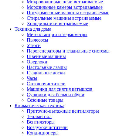
Игровые приставки и аксессуары
Микроволновые печи встраиваемые
Аксессуары к игровым приставка
Морозильные камеры встраиваемые
Музыкальные инструменты
Посудомоечные машины встраиваемые
Аксессуары эми
Стиральные машины встраиваемые
Ди-джейское оборудование
Холодильники встраиваемые
Синтезаторы, фортепиано, рояли
Техника для дома
Плееры blu-ray и dvd
Метеостанции и термометры
Blu-ray
Пылесосы
Dvd
Утюги
Проекционное оборудование
Парогенераторы и гладильные системы
Аксессуары для проекционного
Швейные машины
оборудования
Оверлоки
Интерактивные доски
Настольные лампы
Кронштейны для проекторов
Гладильные доски
Лампы
Часы
Проекторы
Стеклоочистители
Экраны
Машинки для снятия катышков
Магнитно-маркерные доски
Сушилки для белья и обуви
Радиобудильники
Сезонные товары
Радиоприемники
Климатическая техника
Саундбары
Приточно-вытяжные вентиляторы
Системы и компоненты hi-fi
Теплый пол
Акустические системы
Вентиляторы
Компоненты hi-fi
Воздухоочистители
Проигрыватели винила
Кондиционеры