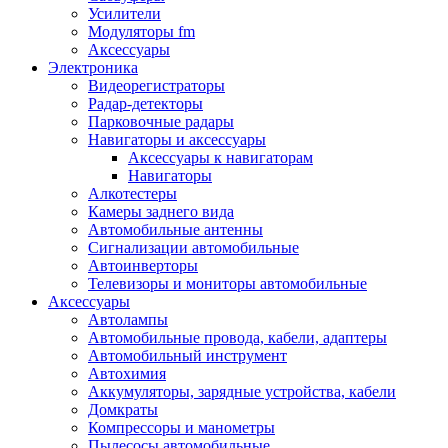
Запчасти и другие расходные материалы
Усилители
Автоподатчики
Модуляторы fm
Блоки лазера
Аксессуары
Боксы для сбора тонера и сбора чернил
Электроника
(памперс)
Видеорегистраторы
Валы переноса заряда/магнитные валы
Радар-детекторы
Валы резиновые/тефлоновые
Парковочные радары
Втулки/подшипники/бушинги
Навигаторы и аксессуары
Девелоперы
Аксессуары к навигаторам
Дозирущие лезвия
Навигаторы
Другие зип
Алкотестеры
Кабели
Камеры заднего вида
Крышки
Автомобильные антенны
Лампы
Сигнализации автомобильные
Лотки, кассеты
Автоинверторы
Моторы/двигатели/редукторы
Телевизоры и мониторы автомобильные
Муфты
Аксессуары
Платы
Автолампы
Платы форматирования
Автомобильные провода, кабели, адаптеры
Ракели
Автомобильный инструмент
Ремни
Автохимия
Ролики/наборы роликов/насадки
Аккумуляторы, зарядные устройства, кабели
Ручки/кнопки/флажки/рычаги
Домкраты
Сервисные наборы
Компрессоры и манометры
Смазки
Пылесосы автомобильные