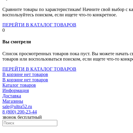
Socket-1700
Socket-1150
Сравните товары по характеристикам! Начните свой выбор с ка
Socket-2066
воспользуйтесь поиском, если ищете что-то конкретное.
Socket-775
Socket-fm2
ПЕРЕЙТИ В КАТАЛОГ ТОВАРОВ
Socket-am4
0
Socket-trx4
Материнские платы для серверов
Вы смотрели
Процессоры
Socket- amd am4
Список просмотренных товаров пока пуст. Вы можете начать с
Socket- intel s1151
товаров или воспользоваться поиском, если ищете что-то конкр
Socket- intel s2066
socket- intel s1200
ПЕРЕЙТИ В КАТАЛОГ ТОВАРОВ
Socket- intel s1700
В корзине нет товаров
Процессоры для серверов
В корзине нет товаров
Видеокарты
Каталог товаров
Оперативная память
Информация
Память ddr2
Доставка
Память ddr3
Магазины
Память ddr4
sale@ultra52.ru
Память ddr5
8 (800) 200-23-44
Память sodimm
звонок бесплатный
Память для серверов
Устройства охлаждения
Жидкостное охлаждение