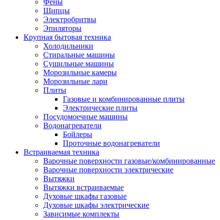
Воздухоочистители
Фены
Кондиционеры
Щипцы
Обогреватели
Электробритвы
Сушилки для рук
Эпиляторы
Тепловентиляторы
Крупная бытовая техника
Тепловые завесы
Холодильники
Тепловые пушки
Стиральные машины
Увлажнители
Сушильные машины
Радиаторы
Морозильные камеры
Медицинская техника
Морозильные лари
Ингаляторы
Плиты
Назальные аспираторы
Газовые и комбинированные плиты
Стетоскопы
Электрические плиты
Термометры
Посудомоечные машины
Тонометры
Водонагреватели
Электрические грелки
Бойлеры
Аудио-видео техника
Проточные водонагреватели
Аксессуары для аудио-видео техники
Встраиваемая техника
Кабели для аудио и видео
Варочные поверхности газовые/комбинированные
Кронштейны для акустики
Варочные поверхности электрические
Аудио системы
Вытяжки
Магнитолы
Вытяжки встраиваемые
Музыкальные центры
Духовые шкафы газовые
Диктофоны
Духовые шкафы электрические
Домашние кинотеатры
Зависимые комплекты