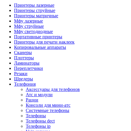
Камеры для видеоконференцсвязи
Принтеры лазерные
Аксессуары для видеоконференцсвязи
Принтеры струйные
Системы безопасности и умный дом
Принтеры матричные
Видеонаблюдение
Мфу лазерные
Аксессуары для видеонаблюдения
Мфу струйные
Камеры видеонаблюдения
Мфу светодиодные
Комплекты видеонаблюдения
Портативные принтеры
Мониторы и видеостены
Принтеры для печати наклеек
Регистраторы
Копировальные аппараты
Тепловизоры
Сканеры
Контроль доступа
Плоттеры
Аксессуары для скуд
Ламинаторы
Видеодомофоны
Переплетчики
Вызывные панели
Резаки
Датчики
Шредеры
Доводчики
Телефония
Замки
Аксессуары для телефонов
Контроллеры
Атс и модули
Считыватели
Рации
Терминалы доступа
Консоли для мини-атс
Охранно-пожарная сигнализация
Системные телефоны
Умный дом
Телефоны
Коннекторы и розетки
Телефоны dect
Инструмент и садовая техника
Телефоны ip
Электро и пневмоинструмент