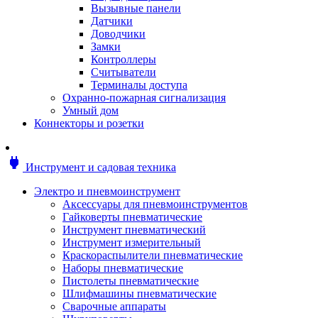
Мотоблоки
Вызывные панели
Генераторы
Датчики
Снегоуборщики
Доводчики
Воздуходувки
Замки
Цепные и бензопилы
Контроллеры
Оснастка к садовой технике
Считыватели
Садовые насосы
Терминалы доступа
Поливочное оборудование
Охранно-пожарная сигнализация
Садовые измельчители
Умный дом
Ножницы и кусторезы
Коннекторы и розетки
Гидроаккумуляторы
Мотобуры
Садовый инструмент
power
Инструмент и садовая техника
Аксессуары для садовых инструментов
Грабли
Электро и пневмоинструмент
Инструмент ручной
Аксессуары для пневмоинструментов
Лопаты
Гайковерты пневматические
Садово-посадочные инструменты
Инструмент пневматический
Садовые ножницы
Инструмент измерительный
Садовые пилы и ножи
Краскораспылители пневматические
Секаторы и сучкорезы
Наборы пневматические
Топоры
Пистолеты пневматические
Баллоны газовые
Шлифмашины пневматические
Мангалы и коптильни
Сварочные аппараты
Мебель для сада