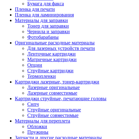
Бумага для факса
Изделия для прокладки кабеля и электромонт
Пленка для печати
Арматура кабельная/изоляционные
Пленка для ламинирования
материалы
Материалы для заправки
Гильза соединительная для
Тонер для заправки
алюминиевых проводников под
Чернила и заправки
опрессовку
Фотобарабаны
Гильза соединительная для медны
Оригинальные расходные материалы
проводников под опрессовку
Для лазерных устройств печати
Гильза соединительная со срывны
Ленточные картриджи
болтами
Матричные картриджи
Заглушка термоусадочная концева
Опции
Зажим соединительный,
Струйные картриджи
ответвительный
Термопленки
Лубрикант-гель для смазки кабеля
Картриджи лазерные, тонер-картриджи
Муфта кабельная концевая
Лазерные оригинальные
Муфта кабельная соединительная
Лазерные совместимые
Наконечник быстроразмыкаемый
Картриджи струйные, печатающие головы
Наконечник кабельный со срывн
Снпч
болтами
Струйные оригинальные
Наконечник кабельный трубчатый
Струйные совместимые
медных проводников
Материалы для переплета
Наконечник обжимной кабельный
Обложки
алюминиевых проводников
Пружины
Наконечник обжимной кабельный
Запчасти и другие расходные материалы
медных проводников