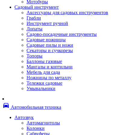
Мотобуры
Термоленты
Садовый инструмент
Бумага для факса
Аксессуары для садовых инструментов
Пленка для печати
Грабли
Пленка для ламинирования
Инструмент ручной
Материалы для заправки
Лопаты
Тонер для заправки
Садово-посадочные инструменты
Чернила и заправки
Садовые ножницы
Фотобарабаны
Садовые пилы и ножи
Оригинальные расходные материалы
Секаторы и сучкорезы
Для лазерных устройств печати
Топоры
Ленточные картриджи
Баллоны газовые
Матричные картриджи
Мангалы и коптильни
Опции
Мебель для сада
Струйные картриджи
Ножницы по металлу
Термопленки
Тележки садовые
Картриджи лазерные, тонер-картриджи
Умывальники
Лазерные оригинальные
Лазерные совместимые
Картриджи струйные, печатающие головы
directions_car
Снпч
Автомобильная техника
Струйные оригинальные
Струйные совместимые
Автозвук
Материалы для переплета
Автомагнитолы
Обложки
Колонки
Пружины
Сабвуферы