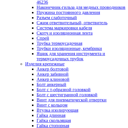
лотков
46236
Разделитель для лотка
Наконечник-гильза для медных проводников
Рейки профильные конструкционн
Пружина постоянного давления
несущие
Разъем слаботочный
Секция угловая для кабельных лот
Сжим ответвительный, ответвитель
Соединитель для кабельных лотко
Система маркировки кабеля
Каналы настенного и потолочного монт
Скотч и изоляционная лента
Заглушка для кабель-канала
Спрей
Зажим кабельный для кабель-кана
Трубка термоусадочная
Кабель-канал
Трубки изоляционные, кембрики
Кабель-канал напольный
Ящик для хранения инструмента и
Кабель-канал настенный (парапет
термоусадочных трубок
Коробка монтажная для настенног
Изделия крепежные
кабель-канала
Анкер болтовой
Коробка распределительная для си
Анкер забивной
кабель-каналов
Анкер клиновой
Крышка для настенного кабель-ка
Болт анкерный
Панель лицевая для настенного ка
Болт с т-образной головкой
канала
Болт с шестигранной головкой
Перегородка разделительная для
Винт для пневматической отвертки
настенного кабель-канала
Винт с кольцом
Переходник для кабель-канала
Втулка изолирующая
Поворот для кабель-канала
Гайка длинная
Поворот для настенного кабель-ка
Гайка скользящая
Рамка для ввода настенного кабель
Гайка стопорная