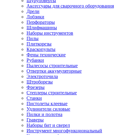
Шуруповерты
Ножницы по металлу
Аксессуары для сварочного оборудования
Тележки садовые
Дрели
Умывальники
Лобзики
Автомобильная техника
Перфораторы
Автозвук
Шлифмашины
Автомагнитолы
Наборы инструментов
Колонки
Пилы
Сабвуферы
Плиткорезы
Усилители
Краскопульты
Модуляторы fm
Фены технические
Аксессуары
Рубанки
Электроника
Пылесосы строительные
Видеорегистраторы
Отвертки аккумуляторные
Радар-детекторы
Электроточила
Парковочные радары
Штроборезы
Навигаторы и аксессуары
Фрезеры
Аксессуары к навигаторам
Степлеры строительные
Навигаторы
Станки
Алкотестеры
Пистолеты клеевые
Камеры заднего вида
Удлинители силовые
Автомобильные антенны
Пилки и полотна
Сигнализации автомобильные
Граверы
Автоинверторы
Наборы бит и сверел
Телевизоры и мониторы автомобильные
Инструмент многофункциональный
Аксессуары