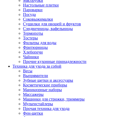
Мясорубки
Зависимые комплекты
Настольные плитки
Микроволновые печи встраиваемые
Пароварки
Морозильные камеры встраиваемые
Посуда
Посудомоечные машины встраиваемые
Соковыжималки
Стиральные машины встраиваемые
Сушилки для овощей и фруктов
Холодильники встраиваемые
Сэндвичницы, вафельницы
Техника для дома
Термопоты
Метеостанции и термометры
Тостеры
Пылесосы
Фильтры для воды
Утюги
Фритюрницы
Парогенераторы и гладильные системы
Хлебопечи
Швейные машины
Чайники
Оверлоки
Прочие кухонные принадлежности
Настольные лампы
Техника для ухода за собой
Гладильные доски
Весы
Часы
Выпрямители
Стеклоочистители
Зубные щетки и аксессуары
Машинки для снятия катышков
Косметические приборы
Сушилки для белья и обуви
Маникюрные наборы
Сезонные товары
Массажеры
Климатическая техника
Машинки для стрижки, триммеры
Приточно-вытяжные вентиляторы
Мультистайлеры
Теплый пол
Прочая техника для ухода
Вентиляторы
Фен-щетки