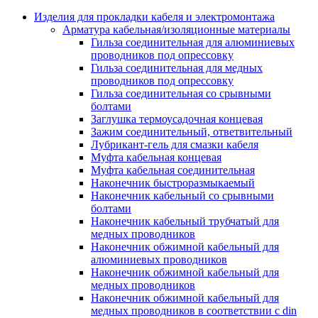
Аксессуары кабельных лотков
монтажные
Изделия для прокладки кабеля и электромонтажа
Деталь крепежная для несущих и 
Арматура кабельная/изоляционные материалы
профильных реек
Гильза соединительная для алюминиевых
Зажим для крышки системы
проводников под опрессовку
поддержки кабелей
Гильза соединительная для медных
Кронштейн для кабельного лотка
проводников под опрессовку
Крышка для кабельных лотков
Гильза соединительная со срывными
Крышка угловой секции кабельны
болтами
лотков
Заглушка термоусадочная концевая
Лоток кабельный лестничный
Зажим соединительный, ответвительный
Лоток кабельный листовой
Лубрикант-гель для смазки кабеля
Лоток кабельный проволочный
Муфта кабельная концевая
Настенный и потолочный кроншт
Муфта кабельная соединительная
для кабельного лотка
Наконечник быстроразмыкаемый
Несущий профиль
Наконечник кабельный со срывными
Опорный кронштейн для кабельн
болтами
лотков
Наконечник кабельный трубчатый для
Ответвление т-образное для кабел
медных проводников
лотков
Наконечник обжимной кабельный для
Пластина монтажная для кабельно
алюминиевых проводников
лотка
Наконечник обжимной кабельный для
Потолочный кронштейн для сист
медных проводников
прокладки кабеля
Наконечник обжимной кабельный для
Потолочный профиль для кабельн
медных проводников в соответствии с din