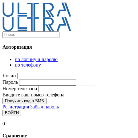
Каталог
Ultra-выгодно!
Авторизация
Компьютеры и комплектующие
Ноутбуки
по логину и паролю
Персональные компьютеры
по телефону
Моноблоки
Мониторы
Логин
Комплектующие
Пароль
Корпуса
Номер телефона
Аксессуары для корпусов
Корпуса fullatx и atx
Введите ваш номер телефона
Корпуса matx
Получить код в SMS
Корпуса miniitx
Регистрация
Забыл пароль
Корпуса для серверов
ВОЙТИ
Материнские платы
Cpu integrated
0
Socket-1151
Socket-1200
Сравнение