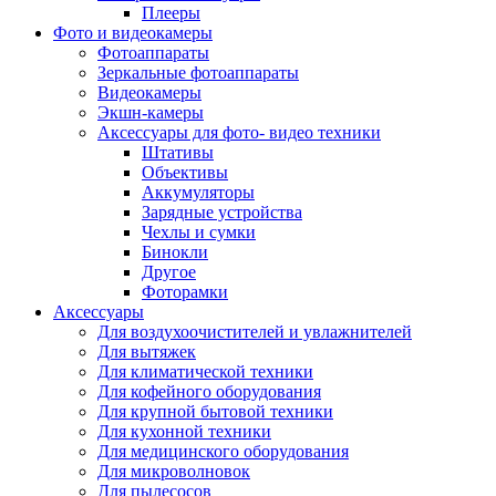
Внешние аккумуляторы
Плееры
Гарнитуры для телефонов
Фото и видеокамеры
Держатели и подставки
Фотоаппараты
Док станции
Зеркальные фотоаппараты
Зарядные устройства
Видеокамеры
Защитные стекла для смартфонов
Экшн-камеры
Кабели и шлейфы
Аксессуары для фото- видео техники
Моноподы
Штативы
Пленки для планшетов
Объективы
Прочие аксессуары для телефонов
Аккумуляторы
Стилусы
Зарядные устройства
Трекеры
Чехлы и сумки
Чехлы для планшетов
Бинокли
Чехлы для смартфонов
Другое
Аксессуары для смарт-часов
Фоторамки
Аксессуары к планшетам для рисования
Аксессуары
Офис
Для воздухоочистителей и увлажнителей
Принтеры лазерные
Для вытяжек
Принтеры струйные
Для климатической техники
Принтеры матричные
Для кофейного оборудования
Мфу лазерные
Для крупной бытовой техники
Мфу струйные
Для кухонной техники
Мфу светодиодные
Для медицинского оборудования
Портативные принтеры
Для микроволновок
Принтеры для печати наклеек
Для пылесосов