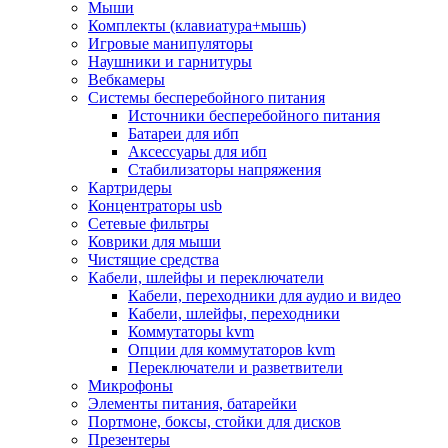
Мыши
Программное обеспечение
Комплекты (клавиатура+мышь)
Операционные системы
Игровые манипуляторы
Антивирусное по
Наушники и гарнитуры
Офисные приложения
Вебкамеры
Неттопы, тонкие клиенты, платформы nuc
Системы бесперебойного питания
Микрокомпьютеры
Источники бесперебойного питания
Опции для компьютеров
Батареи для ибп
Бытовая техника
Аксессуары для ибп
Кухонная техника
Стабилизаторы напряжения
Блендеры, измельчители
Картридеры
Блинницы
Концентраторы usb
Вакуумные упаковщики
Сетевые фильтры
Весы кухонные
Коврики для мыши
Гриль
Чистящие средства
Дистилляторы
Кабели, шлейфы и переключатели
Йогуртницы
Кабели, переходники для аудио и видео
Кофеварки и кофемашины
Кабели, шлейфы, переходники
Кофемолки
Коммутаторы kvm
Кухонные комбайны
Опции для коммутаторов kvm
Ломтерезки
Переключатели и разветвители
Микроволновые печи
Микрофоны
Миксеры
Элементы питания, батарейки
Мини-печи
Портмоне, боксы, стойки для дисков
Мойки
Презентеры
Мультиварки