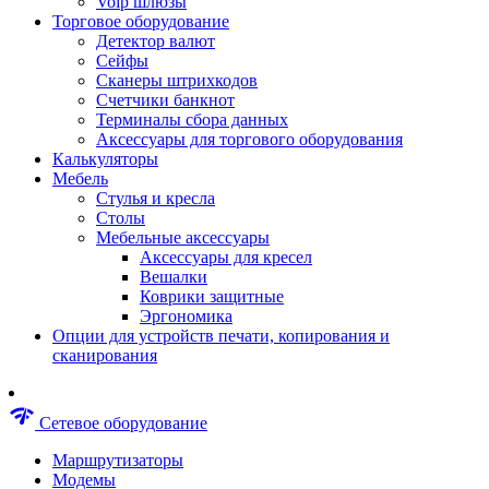
Voip шлюзы
Аксессуары для пневмоинструментов
Торговое оборудование
Гайковерты пневматические
Детектор валют
Инструмент пневматический
Сейфы
Инструмент измерительный
Сканеры штрихкодов
Краскораспылители пневматические
Счетчики банкнот
Наборы пневматические
Терминалы сбора данных
Пистолеты пневматические
Аксессуары для торгового оборудования
Шлифмашины пневматические
Калькуляторы
Сварочные аппараты
Мебель
Шуруповерты
Стулья и кресла
Аксессуары для сварочного оборудован
Столы
Дрели
Мебельные аксессуары
Лобзики
Аксессуары для кресел
Перфораторы
Вешалки
Шлифмашины
Коврики защитные
Наборы инструментов
Эргономика
Пилы
Опции для устройств печати, копирования и
Плиткорезы
сканирования
Краскопульты
Фены технические
Рубанки
network_check
Сетевое оборудование
Пылесосы строительные
Отвертки аккумуляторные
Маршрутизаторы
Электроточила
Модемы