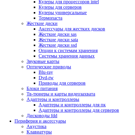
Кулеры для процессоров intel
Микрофоны
Кулеры для серверов
Элементы питания, батарейки
Кулеры универсальные
Портмоне, боксы, стойки для дисков
Термопаста
Презентеры
Жесткие диски
Виртуальные очки
Аксессуары для жестких дисков
Аксессуары и опции для ноутбуков
Жесткие диски sas
Клавиатуры для ноутбуков
Жесткие диски sata
Сумки
Жесткие диски ssd
Адаптеры и зарядные устройства
Опции к системам хранения
Подставки
Системы хранения данных
Док станции, порт репликаторы
Звуковые карты
Батареи
Оптические приводы
Разное
Blu-ray
Носители информации
Dvd-rw
Внешние жесткие диски
Приводы для серверов
Карты памяти
Блоки питания
Оптические носители
Тв-тюнеры и карты видеозахвата
Blu-ray
Адаптеры и контроллеры
Cd-r
Адаптеры и контроллеры для пк
Cd-rw
Адаптеры и контроллеры для серверов
Dvd-r
Дисководы fdd
Dvdr
Периферия и аксессуары
Dvdrw
Акустика
Флешки
Клавиатуры
Серверы