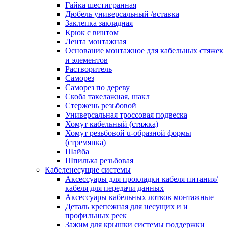
канала в стену/потолок/щит
Гайка шестигранная
Соединитель на стык для настенн
Дюбель универсальный /вставка
кабель-канала
Заклепка закладная
Соединитель/накладка на стык для
Крюк с винтом
кабель-канала
Лента монтажная
Угол внешний для кабель-канала
Основание монтажное для кабельных стяжек
Угол внешний для настенного каб
и элементов
канала
Растворитель
Угол внутренний для кабель-канал
Саморез
Угол т-образный для кабель-канал
Саморез по дереву
Колодки клеммные
Скоба такелажная, шакл
Аксессуары для клеммной колодк
Стержень резьбовой
Колодка заземления клеммная
Универсальная троссовая подвеска
Нулевая шина
Хомут кабельный (стяжка)
Одно-многополюсная клеммная
Хомут резьбовой u-образной формы
колодка
(стремянка)
Перегородка концевая и
Шайба
разделительная для клеммной кол
Шпилька резьбовая
Проходная клеммная колодка
Кабеленесущие системы
Торцевая клемма клеммной колод
Аксессуары для прокладки кабеля питания/
Короба кабельные
кабеля для передачи данных
Короб распределительный щелево
Аксессуары кабельных лотков монтажные
Материал монтажный
Деталь крепежная для несущих и и
Держатель кабельный зажимной
профильных реек
Зажим балочный
Зажим для крышки системы поддержки