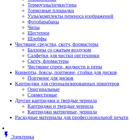
Втулка изолирующая
Термоузлы/печки/тэны
Гайка длинная
Тормозные площадки
Гайка скользящая
Узлы/комплекты переноса изображений
Гайка стопорная
Фотобарабаны
Гайка шестигранная
Чипы
Дюбель универсальный /вставка
Шестерни
Заклепка закладная
Шлейфы
Крюк с винтом
Чистящие средства, скотч, фломастеры
Лента монтажная
Баллоны со сжатым воздухом
Основание монтажное для кабель
Салфетки для чистки оргтехники
стяжек и элементов
Скотч, фломастеры
Растворитель
Чистящие спреи, жидкости и пены
Саморез
Конверты, боксы, портмоне, стойки для дисков
Саморез по дереву
Портмоне для дисков
Скоба такелажная, шакл
Картриджи для специализированных принтеров
Стержень резьбовой
Оригинальные
Универсальная троссовая подвеска
Совместимые
Хомут кабельный (стяжка)
Другие картриджи и твердые чернила
Хомут резьбовой u-образной фор
Картриджи и твердые чернила
(стремянка)
Картриджи матричные, чернила
Шайба
Расходные материалы для профессиональной печати
Шпилька резьбовая
Кабеленесущие системы
Аксессуары для прокладки кабеля
flash_on
питания/ кабеля для передачи дан
Электрика