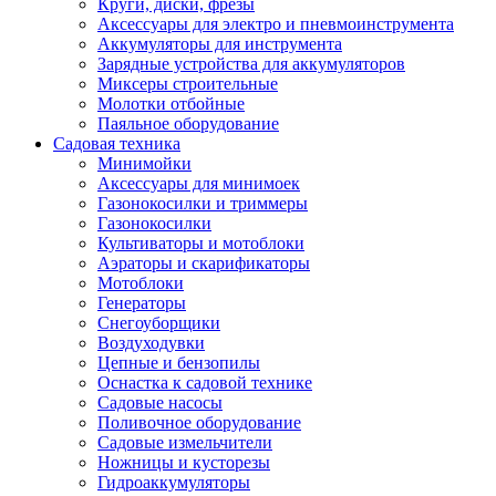
Круги, диски, фрезы
Автолампы
Аксессуары для электро и пневмоинструмента
Автомобильные провода, кабели, адапт
Аккумуляторы для инструмента
Автомобильный инструмент
Зарядные устройства для аккумуляторов
Автохимия
Миксеры строительные
Аккумуляторы, зарядные устройства, ка
Молотки отбойные
Домкраты
Паяльное оборудование
Компрессоры и манометры
Садовая техника
Пылесосы автомобильные
Минимойки
Разветвители и адаптеры прикуривателя
Аксессуары для минимоек
Термохолодильники
Газонокосилки и триммеры
Шумоизоляция
Газонокосилки
Щетки стеклоочистителей
Культиваторы и мотоблоки
Прочие аксессуары для автомобилей
Аэраторы и скарификаторы
Велосипеды и самокаты
Мотоблоки
Электротранспорт
Генераторы
Радиоуправляемые модели
Снегоуборщики
Аксессуары для велосипедов
Воздуходувки
аксессуары для радиоуправляемых моделей
Цепные и бензопилы
Расходные материалы
Оснастка к садовой технике
Бумага разная
Садовые насосы
Бумага для офисной техники
Поливочное оборудование
Бумага для профессиональной печати
Садовые измельчители
Фотобумага
Ножницы и кусторезы
Наклейки
Гидроаккумуляторы
Термобумага