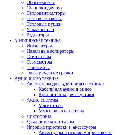
Усилители
Обогреватели
Плееры и аксессуары
Сушилки для рук
Плееры
Тепловентиляторы
Фото и видеокамеры
Тепловые завесы
Фотоаппараты
Тепловые пушки
Зеркальные фотоаппараты
Увлажнители
Видеокамеры
Радиаторы
Экшн-камеры
Медицинская техника
Аксессуары для фото- видео техники
Ингаляторы
Штативы
Назальные аспираторы
Объективы
Стетоскопы
Аккумуляторы
Термометры
Зарядные устройства
Тонометры
Чехлы и сумки
Электрические грелки
Бинокли
Аудио-видео техника
Другое
Аксессуары для аудио-видео техники
Фоторамки
Кабели для аудио и видео
Аксессуары
Кронштейны для акустики
Для воздухоочистителей и увлажнителе
Аудио системы
Для вытяжек
Магнитолы
Для климатической техники
Музыкальные центры
Для кофейного оборудования
Диктофоны
Для крупной бытовой техники
Домашние кинотеатры
Для кухонной техники
Игровые приставки и аксессуары
Для медицинского оборудования
Аксессуары к игровым приставкам