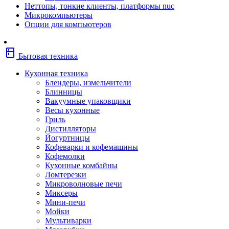
Неттопы, тонкие клиенты, платформы nuc
Фены
Микрокомпьютеры
Щипцы
Опции для компьютеров
Электробритвы
Эпиляторы
Крупная бытовая техника
kitchen
Холодильники
Бытовая техника
Стиральные машины
Сушильные машины
Кухонная техника
Морозильные камеры
Блендеры, измельчители
Морозильные лари
Блинницы
Плиты
Вакуумные упаковщики
Газовые и комбинированные плит
Весы кухонные
Электрические плиты
Гриль
Посудомоечные машины
Дистилляторы
Водонагреватели
Йогуртницы
Бойлеры
Кофеварки и кофемашины
Проточные водонагреватели
Кофемолки
Встраиваемая техника
Кухонные комбайны
Варочные поверхности газовые/
Ломтерезки
комбинированные
Микроволновые печи
Варочные поверхности электрические
Миксеры
Вытяжки
Мини-печи
Вытяжки встраиваемые
Мойки
Духовые шкафы газовые
Мультиварки
Духовые шкафы электрические