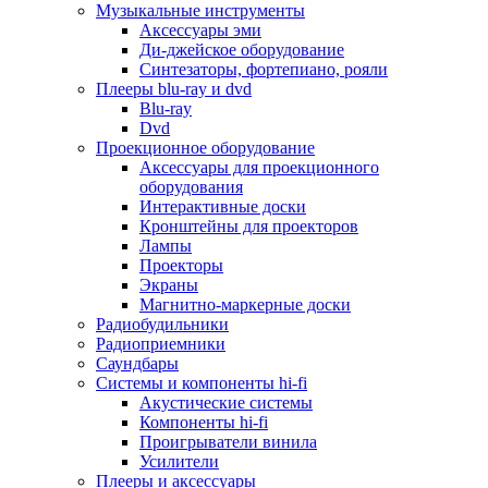
Для микроволновок
Музыкальные инструменты
Для пылесосов
Аксессуары эми
Для техники по уходу за одеждой
Ди-джейское оборудование
Для техники по уходу за собой
Синтезаторы, фортепиано, рояли
Для фильтров воды
Плееры blu-ray и dvd
Дополнительные принадлежности
Blu-ray
Телевизоры и аксессуары
Dvd
Телевизоры
Проекционное оборудование
Аксессуары для телевизоров
Аксессуары для проекционного
Комплекты спутникового тв
оборудования
Кронштейны и подставки для тв
Интерактивные доски
Приставки smart box
Кронштейны для проекторов
Прочие аксессуары для тв
Лампы
Пульты ду
Проекторы
Тв антенны
Экраны
Цифровые тв ресиверы
Магнитно-маркерные доски
Профессиональные панели
Радиобудильники
Смартфоны и планшеты
Радиоприемники
Смартфоны
Саундбары
Планшетные устройства
Системы и компоненты hi-fi
Смарт-часы
Акустические системы
Сотовые телефоны
Компоненты hi-fi
Планшеты для рисования
Проигрыватели винила
Электронные книги
Усилители
Аксессуары для смартфонов и планшетов
Плееры и аксессуары