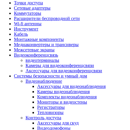
Штроборезы
Точки доступа
Фрезеры
Сетевые адаптеры
Степлеры строительные
Коммутаторы
Станки
Расширители беспроводной сети
Пистолеты клеевые
Wi-fi антенны
Удлинители силовые
Инструмент
Пилки и полотна
Кабель
Граверы
Монтажные компоненты
Наборы бит и сверел
Медиаконвертеры и трансиверы
Инструмент многофункциональный
Межсетевые экраны
Круги, диски, фрезы
Видеоконференцсвязь
Аксессуары для электро и
видеотерминалы
пневмоинструмента
Камеры для видеоконференцсвязи
Аккумуляторы для инструмента
Аксессуары для видеоконференцсвязи
Зарядные устройства для аккумуляторов
Системы безопасности и умный дом
Миксеры строительные
Видеонаблюдение
Молотки отбойные
Аксессуары для видеонаблюдения
Паяльное оборудование
Камеры видеонаблюдения
Садовая техника
Комплекты видеонаблюдения
Минимойки
Мониторы и видеостены
Аксессуары для минимоек
Регистраторы
Газонокосилки и триммеры
Тепловизоры
Газонокосилки
Контроль доступа
Культиваторы и мотоблоки
Аксессуары для скуд
Аэраторы и скарификаторы
Видеодомофоны