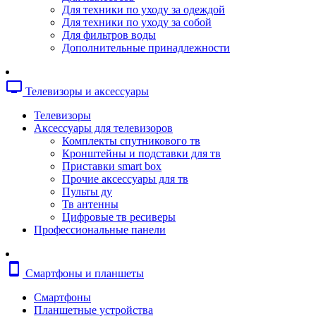
Копировальные аппараты
Для техники по уходу за одеждой
Сканеры
Для техники по уходу за собой
Плоттеры
Для фильтров воды
Ламинаторы
Дополнительные принадлежности
Переплетчики
Резаки
Шредеры
tv
Телевизоры и аксессуары
Телефония
Аксессуары для телефонов
Телевизоры
Атс и модули
Аксессуары для телевизоров
Рации
Комплекты спутникового тв
Консоли для мини-атс
Кронштейны и подставки для тв
Системные телефоны
Приставки smart box
Телефоны
Прочие аксессуары для тв
Телефоны dect
Пульты ду
Телефоны ip
Тв антенны
Voip шлюзы
Цифровые тв ресиверы
Торговое оборудование
Профессиональные панели
Детектор валют
Сейфы
Сканеры штрихкодов
smartphone
Смартфоны и планшеты
Счетчики банкнот
Терминалы сбора данных
Смартфоны
Аксессуары для торгового оборудовани
Планшетные устройства
Калькуляторы