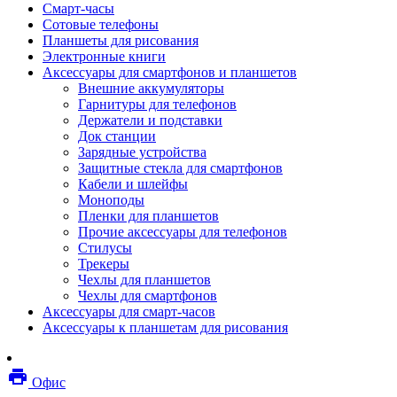
Смарт-часы
Мебель
Сотовые телефоны
Стулья и кресла
Планшеты для рисования
Столы
Электронные книги
Мебельные аксессуары
Аксессуары для смартфонов и планшетов
Аксессуары для кресел
Внешние аккумуляторы
Вешалки
Гарнитуры для телефонов
Коврики защитные
Держатели и подставки
Эргономика
Док станции
Опции для устройств печати, копирования и
Зарядные устройства
сканирования
Защитные стекла для смартфонов
Сетевое оборудование
Кабели и шлейфы
Маршрутизаторы
Моноподы
Модемы
Пленки для планшетов
Точки доступа
Прочие аксессуары для телефонов
Сетевые адаптеры
Стилусы
Коммутаторы
Трекеры
Расширители беспроводной сети
Чехлы для планшетов
Wi-fi антенны
Чехлы для смартфонов
Инструмент
Аксессуары для смарт-часов
Кабель
Аксессуары к планшетам для рисования
Монтажные компоненты
Медиаконвертеры и трансиверы
Межсетевые экраны
local_printshop
Видеоконференцсвязь
Офис
видеотерминалы