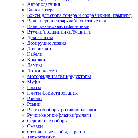
Автоподатчики
Наконечник обжимной кабельный
Блоки лазера
медных проводников в соответств
Боксы для сбора тонера и сбора чернил (памперс)
din 46236
Валы переноса заряда/магнитные валы
Наконечник-гильза для медных
Валы резиновые/тефлоновые
проводников
Втулки/подшипники/бушинги
Пружина постоянного давления
Девелоперы
Разъем слаботочный
Дозирущие лезвия
Сжим ответвительный, ответвите
Другие зип
Система маркировки кабеля
Кабели
Скотч и изоляционная лента
Крышки
Спрей
Лампы
Трубка термоусадочная
Лотки, кассеты
Трубки изоляционные, кембрики
Моторы/двигатели/редукторы
Ящик для хранения инструмента и
Муфты
термоусадочных трубок
Платы
Изделия крепежные
Платы форматирования
Анкер болтовой
Ракели
Анкер забивной
Ремни
Анкер клиновой
Ролики/наборы роликов/насадки
Болт анкерный
Ручки/кнопки/флажки/рычаги
Болт с т-образной головкой
Сервисные наборы
Болт с шестигранной головкой
Смазки
Винт для пневматической отвертк
Степлерные скобы, скрепки
Винт с кольцом
Термопленки