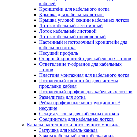
Зажим несущего троса
кабелей
Зажим/клипса для крепления труб
Кронштейн для кабельного лотка
Скоба крепежная
Крышка для кабельных лотков
Скоба с гвоздем
Крышка угловой секции кабельных лотков
Соединитель провода
Лоток кабельный лестничный
Материалы для подключения
Лоток кабельный листовой
Аксессуары для распределительн
Лоток кабельный проволочный
коробок/корпусов для монтажа в с
Настенный и потолочный кронштейн для
и в потолке
кабельного лотка
Зажим безвинтовой клеммный
Несущий профиль
Коробка клеммная
Опорный кронштейн для кабельных лотков
Коробка распределительная для
Ответвление т-образное для кабельных
потолочных светильников
лотков
Крышка для распределительной
Пластина монтажная для кабельного лотка
коробки/корпуса для монтажа в ст
Потолочный кронштейн для системы
в потолке
прокладки кабеля
Распределительная коробка/корпус
Потолочный профиль для кабельных лотков
монтажа в стене и в потолке
Разделитель для лотка
Распределительная коробка/корпус
Рейки профильные конструкционные/
монтажа на стене и на потолке
несущие
Система электромонтажных колонн
Секция угловая для кабельных лотков
Электромонтажная колонна
Соединитель для кабельных лотков
Системы ввода для кабелей и проводов
Каналы настенного и потолочного монтажа
Ввод кабельный/сальник
Заглушка для кабель-канала
Уплотнитель для кабельного разъе
Зажим кабельный для кабель-канала