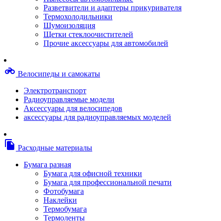
Степлерные скобы, скрепки
Разветвители и адаптеры прикуривателя
Термопленки
Термохолодильники
Термоузлы/печки/тэны
Шумоизоляция
Тормозные площадки
Щетки стеклоочистителей
Узлы/комплекты переноса изображений
Прочие аксессуары для автомобилей
Фотобарабаны
Чипы
Шестерни
motorcycle
Велосипеды и самокаты
Шлейфы
Чистящие средства, скотч, фломастеры
Электротранспорт
Баллоны со сжатым воздухом
Радиоуправляемые модели
Салфетки для чистки оргтехники
Аксессуары для велосипедов
Скотч, фломастеры
аксессуары для радиоуправляемых моделей
Чистящие спреи, жидкости и пены
Конверты, боксы, портмоне, стойки для диско
Портмоне для дисков
file_copy
Расходные материалы
Картриджи для специализированных принтер
Оригинальные
Бумага разная
Совместимые
Бумага для офисной техники
Другие картриджи и твердые чернила
Бумага для профессиональной печати
Картриджи и твердые чернила
Фотобумага
Картриджи матричные, чернила
Наклейки
Расходные материалы для профессиональной
Термобумага
печати
Термоленты
Электрика