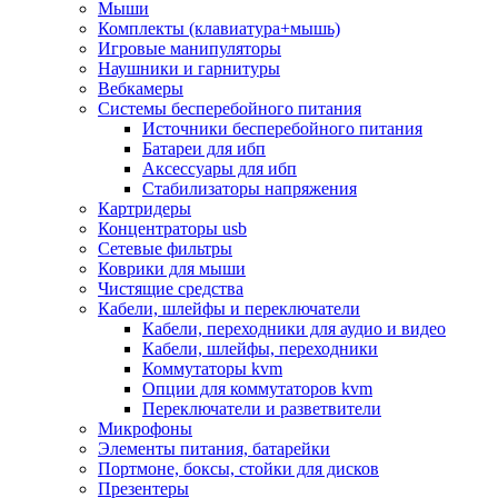
Мыши
Программное обеспечение
Комплекты (клавиатура+мышь)
Операционные системы
Игровые манипуляторы
Антивирусное по
Наушники и гарнитуры
Офисные приложения
Вебкамеры
Неттопы, тонкие клиенты, платформы nuc
Системы бесперебойного питания
Микрокомпьютеры
Источники бесперебойного питания
Опции для компьютеров
Батареи для ибп
Бытовая техника
Аксессуары для ибп
Кухонная техника
Стабилизаторы напряжения
Блендеры, измельчители
Картридеры
Блинницы
Концентраторы usb
Вакуумные упаковщики
Сетевые фильтры
Весы кухонные
Коврики для мыши
Гриль
Чистящие средства
Дистилляторы
Кабели, шлейфы и переключатели
Йогуртницы
Кабели, переходники для аудио и видео
Кофеварки и кофемашины
Кабели, шлейфы, переходники
Кофемолки
Коммутаторы kvm
Кухонные комбайны
Опции для коммутаторов kvm
Ломтерезки
Переключатели и разветвители
Микроволновые печи
Микрофоны
Миксеры
Элементы питания, батарейки
Мини-печи
Портмоне, боксы, стойки для дисков
Мойки
Презентеры
Мультиварки