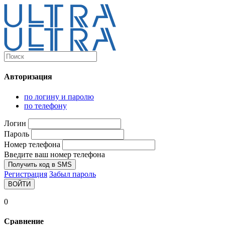
Каталог
Ultra-выгодно!
Авторизация
Компьютеры и комплектующие
Ноутбуки
по логину и паролю
Персональные компьютеры
по телефону
Моноблоки
Мониторы
Логин
Комплектующие
Пароль
Корпуса
Номер телефона
Аксессуары для корпусов
Корпуса fullatx и atx
Введите ваш номер телефона
Корпуса matx
Получить код в SMS
Корпуса miniitx
Регистрация
Забыл пароль
Корпуса для серверов
ВОЙТИ
Материнские платы
Cpu integrated
0
Socket-1151
Socket-1200
Сравнение