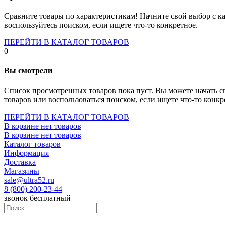
Socket-1700
Socket-1150
Сравните товары по характеристикам! Начните свой выбор с ка
Socket-2066
воспользуйтесь поиском, если ищете что-то конкретное.
Socket-775
Socket-fm2
ПЕРЕЙТИ В КАТАЛОГ ТОВАРОВ
Socket-am4
0
Socket-trx4
Материнские платы для серверов
Вы смотрели
Процессоры
Socket- amd am4
Список просмотренных товаров пока пуст. Вы можете начать с
Socket- intel s1151
товаров или воспользоваться поиском, если ищете что-то конкр
Socket- intel s2066
socket- intel s1200
ПЕРЕЙТИ В КАТАЛОГ ТОВАРОВ
Socket- intel s1700
В корзине нет товаров
Процессоры для серверов
В корзине нет товаров
Видеокарты
Каталог товаров
Оперативная память
Информация
Память ddr2
Доставка
Память ddr3
Магазины
Память ddr4
sale@ultra52.ru
Память ddr5
8 (800) 200-23-44
Память sodimm
звонок бесплатный
Память для серверов
Устройства охлаждения
Жидкостное охлаждение