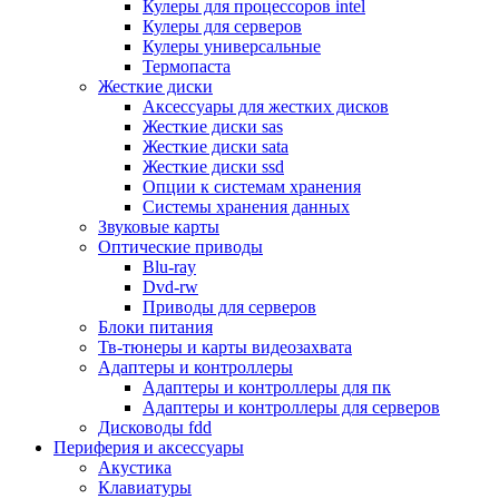
Кулеры для процессоров intel
Микрофоны
Кулеры для серверов
Элементы питания, батарейки
Кулеры универсальные
Портмоне, боксы, стойки для дисков
Термопаста
Презентеры
Жесткие диски
Виртуальные очки
Аксессуары для жестких дисков
Аксессуары и опции для ноутбуков
Жесткие диски sas
Клавиатуры для ноутбуков
Жесткие диски sata
Сумки
Жесткие диски ssd
Адаптеры и зарядные устройства
Опции к системам хранения
Подставки
Системы хранения данных
Док станции, порт репликаторы
Звуковые карты
Батареи
Оптические приводы
Разное
Blu-ray
Носители информации
Dvd-rw
Внешние жесткие диски
Приводы для серверов
Карты памяти
Блоки питания
Оптические носители
Тв-тюнеры и карты видеозахвата
Blu-ray
Адаптеры и контроллеры
Cd-r
Адаптеры и контроллеры для пк
Cd-rw
Адаптеры и контроллеры для серверов
Dvd-r
Дисководы fdd
Dvdr
Периферия и аксессуары
Dvdrw
Акустика
Флешки
Клавиатуры
Серверы