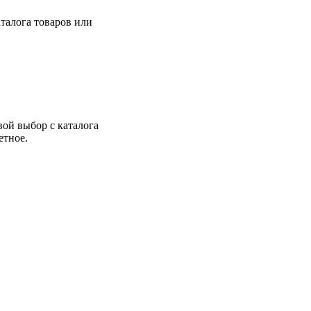
талога товаров или
вой выбор с каталога
етное.