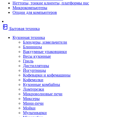
Неттопы, тонкие клиенты, платформы nuc
Фены
Микрокомпьютеры
Щипцы
Опции для компьютеров
Электробритвы
Эпиляторы
Крупная бытовая техника
kitchen
Холодильники
Бытовая техника
Стиральные машины
Сушильные машины
Кухонная техника
Морозильные камеры
Блендеры, измельчители
Морозильные лари
Блинницы
Плиты
Вакуумные упаковщики
Газовые и комбинированные плит
Весы кухонные
Электрические плиты
Гриль
Посудомоечные машины
Дистилляторы
Водонагреватели
Йогуртницы
Бойлеры
Кофеварки и кофемашины
Проточные водонагреватели
Кофемолки
Встраиваемая техника
Кухонные комбайны
Варочные поверхности газовые/комбин
Ломтерезки
Варочные поверхности электрические
Микроволновые печи
Вытяжки
Миксеры
Вытяжки встраиваемые
Мини-печи
Духовые шкафы газовые
Мойки
Духовые шкафы электрические
Мультиварки
Зависимые комплекты