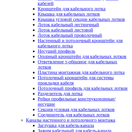
Зажим несущего троса
кабелей
Зажим/клипса для крепления труб
Кронштейн для кабельного лотка
Скоба крепежная
Крышка для кабельных лотков
Скоба с гвоздем
Крышка угловой секции кабельных лотков
Соединитель провода
Лоток кабельный лестничный
Материалы для подключения
Лоток кабельный листовой
Аксессуары для распределительн
Лоток кабельный проволочный
коробок/корпусов для монтажа в с
Настенный и потолочный кронштейн для
и в потолке
кабельного лотка
Зажим безвинтовой клеммный
Несущий профиль
Коробка клеммная
Опорный кронштейн для кабельных лотков
Коробка распределительная для
Ответвление т-образное для кабельных
потолочных светильников
лотков
Крышка для распределительной
Пластина монтажная для кабельного лотка
коробки/корпуса для монтажа в ст
Потолочный кронштейн для системы
в потолке
прокладки кабеля
Распределительная коробка/корпус
Потолочный профиль для кабельных лотков
монтажа в стене и в потолке
Разделитель для лотка
Распределительная коробка/корпус
Рейки профильные конструкционные/
монтажа на стене и на потолке
несущие
Система электромонтажных колонн
Секция угловая для кабельных лотков
Электромонтажная колонна
Соединитель для кабельных лотков
Системы ввода для кабелей и проводов
Каналы настенного и потолочного монтажа
Ввод кабельный/сальник
Заглушка для кабель-канала
Уплотнитель для кабельного разъе
Зажим кабельный для кабель-канала