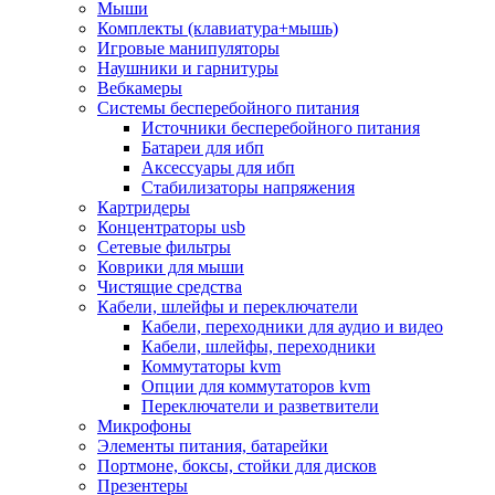
Мыши
Программное обеспечение
Комплекты (клавиатура+мышь)
Операционные системы
Игровые манипуляторы
Антивирусное по
Наушники и гарнитуры
Офисные приложения
Вебкамеры
Неттопы, тонкие клиенты, платформы nuc
Системы бесперебойного питания
Микрокомпьютеры
Источники бесперебойного питания
Опции для компьютеров
Батареи для ибп
Бытовая техника
Аксессуары для ибп
Кухонная техника
Стабилизаторы напряжения
Блендеры, измельчители
Картридеры
Блинницы
Концентраторы usb
Вакуумные упаковщики
Сетевые фильтры
Весы кухонные
Коврики для мыши
Гриль
Чистящие средства
Дистилляторы
Кабели, шлейфы и переключатели
Йогуртницы
Кабели, переходники для аудио и видео
Кофеварки и кофемашины
Кабели, шлейфы, переходники
Кофемолки
Коммутаторы kvm
Кухонные комбайны
Опции для коммутаторов kvm
Ломтерезки
Переключатели и разветвители
Микроволновые печи
Микрофоны
Миксеры
Элементы питания, батарейки
Мини-печи
Портмоне, боксы, стойки для дисков
Мойки
Презентеры
Мультиварки