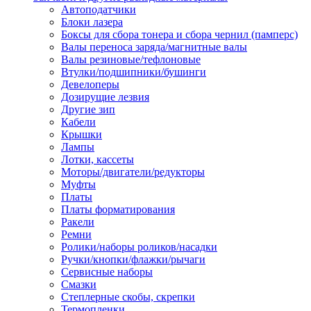
Автоподатчики
Наконечник обжимной кабельный
Блоки лазера
медных проводников в соответств
Боксы для сбора тонера и сбора чернил (памперс)
din 46236
Валы переноса заряда/магнитные валы
Наконечник-гильза для медных
Валы резиновые/тефлоновые
проводников
Втулки/подшипники/бушинги
Пружина постоянного давления
Девелоперы
Разъем слаботочный
Дозирущие лезвия
Сжим ответвительный, ответвите
Другие зип
Система маркировки кабеля
Кабели
Скотч и изоляционная лента
Крышки
Спрей
Лампы
Трубка термоусадочная
Лотки, кассеты
Трубки изоляционные, кембрики
Моторы/двигатели/редукторы
Ящик для хранения инструмента и
Муфты
термоусадочных трубок
Платы
Изделия крепежные
Платы форматирования
Анкер болтовой
Ракели
Анкер забивной
Ремни
Анкер клиновой
Ролики/наборы роликов/насадки
Болт анкерный
Ручки/кнопки/флажки/рычаги
Болт с т-образной головкой
Сервисные наборы
Болт с шестигранной головкой
Смазки
Винт для пневматической отвертк
Степлерные скобы, скрепки
Винт с кольцом
Термопленки