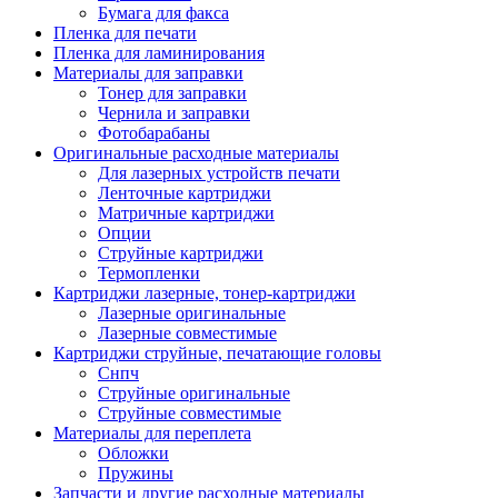
Бумага для факса
Изделия для прокладки кабеля и электромонт
Пленка для печати
Арматура кабельная/изоляционные
Пленка для ламинирования
материалы
Материалы для заправки
Гильза соединительная для
Тонер для заправки
алюминиевых проводников под
Чернила и заправки
опрессовку
Фотобарабаны
Гильза соединительная для медны
Оригинальные расходные материалы
проводников под опрессовку
Для лазерных устройств печати
Гильза соединительная со срывны
Ленточные картриджи
болтами
Матричные картриджи
Заглушка термоусадочная концева
Опции
Зажим соединительный,
Струйные картриджи
ответвительный
Термопленки
Лубрикант-гель для смазки кабеля
Картриджи лазерные, тонер-картриджи
Муфта кабельная концевая
Лазерные оригинальные
Муфта кабельная соединительная
Лазерные совместимые
Наконечник быстроразмыкаемый
Картриджи струйные, печатающие головы
Наконечник кабельный со срывн
Снпч
болтами
Струйные оригинальные
Наконечник кабельный трубчатый
Струйные совместимые
медных проводников
Материалы для переплета
Наконечник обжимной кабельный
Обложки
алюминиевых проводников
Пружины
Наконечник обжимной кабельный
Запчасти и другие расходные материалы
медных проводников