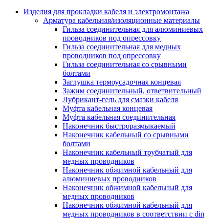
Аксессуары кабельных лотков
монтажные
Изделия для прокладки кабеля и электромонтажа
Деталь крепежная для несущих и 
Арматура кабельная/изоляционные материалы
профильных реек
Гильза соединительная для алюминиевых
Зажим для крышки системы
проводников под опрессовку
поддержки кабелей
Гильза соединительная для медных
Кронштейн для кабельного лотка
проводников под опрессовку
Крышка для кабельных лотков
Гильза соединительная со срывными
Крышка угловой секции кабельны
болтами
лотков
Заглушка термоусадочная концевая
Лоток кабельный лестничный
Зажим соединительный, ответвительный
Лоток кабельный листовой
Лубрикант-гель для смазки кабеля
Лоток кабельный проволочный
Муфта кабельная концевая
Настенный и потолочный кроншт
Муфта кабельная соединительная
для кабельного лотка
Наконечник быстроразмыкаемый
Несущий профиль
Наконечник кабельный со срывными
Опорный кронштейн для кабельн
болтами
лотков
Наконечник кабельный трубчатый для
Ответвление т-образное для кабел
медных проводников
лотков
Наконечник обжимной кабельный для
Пластина монтажная для кабельно
алюминиевых проводников
лотка
Наконечник обжимной кабельный для
Потолочный кронштейн для сист
медных проводников
прокладки кабеля
Наконечник обжимной кабельный для
Потолочный профиль для кабельн
медных проводников в соответствии с din