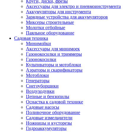
Круги, диски, фрезы
Автолампы
Аксессуары для электро и пневмоинструмента
Автомобильные провода, кабели, адапт
Аккумуляторы для инструмента
Автомобильный инструмент
Зарядные устройства для аккумуляторов
Автохимия
Миксеры строительные
Аккумуляторы, зарядные устройства, ка
Молотки отбойные
Домкраты
Паяльное оборудование
Компрессоры и манометры
Садовая техника
Пылесосы автомобильные
Минимойки
Разветвители и адаптеры прикуривателя
Аксессуары для минимоек
Термохолодильники
Газонокосилки и триммеры
Шумоизоляция
Газонокосилки
Щетки стеклоочистителей
Культиваторы и мотоблоки
Прочие аксессуары для автомобилей
Аэраторы и скарификаторы
Велосипеды и самокаты
Мотоблоки
Электротранспорт
Генераторы
Радиоуправляемые модели
Снегоуборщики
Аксессуары для велосипедов
Воздуходувки
аксессуары для радиоуправляемых моделей
Цепные и бензопилы
Расходные материалы
Оснастка к садовой технике
Бумага разная
Садовые насосы
Бумага для офисной техники
Поливочное оборудование
Бумага для профессиональной печати
Садовые измельчители
Фотобумага
Ножницы и кусторезы
Наклейки
Гидроаккумуляторы
Термобумага