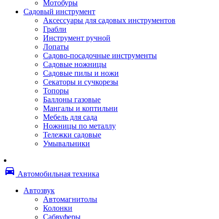
Мотобуры
Термоленты
Садовый инструмент
Бумага для факса
Аксессуары для садовых инструментов
Пленка для печати
Грабли
Пленка для ламинирования
Инструмент ручной
Материалы для заправки
Лопаты
Тонер для заправки
Садово-посадочные инструменты
Чернила и заправки
Садовые ножницы
Фотобарабаны
Садовые пилы и ножи
Оригинальные расходные материалы
Секаторы и сучкорезы
Для лазерных устройств печати
Топоры
Ленточные картриджи
Баллоны газовые
Матричные картриджи
Мангалы и коптильни
Опции
Мебель для сада
Струйные картриджи
Ножницы по металлу
Термопленки
Тележки садовые
Картриджи лазерные, тонер-картриджи
Умывальники
Лазерные оригинальные
Лазерные совместимые
Картриджи струйные, печатающие головы
directions_car
Снпч
Автомобильная техника
Струйные оригинальные
Струйные совместимые
Автозвук
Материалы для переплета
Автомагнитолы
Обложки
Колонки
Пружины
Сабвуферы