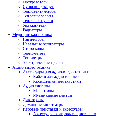
Усилители
Обогреватели
Плееры и аксессуары
Сушилки для рук
Плееры
Тепловентиляторы
Фото и видеокамеры
Тепловые завесы
Фотоаппараты
Тепловые пушки
Зеркальные фотоаппараты
Увлажнители
Видеокамеры
Радиаторы
Экшн-камеры
Медицинская техника
Аксессуары для фото- видео техники
Ингаляторы
Штативы
Назальные аспираторы
Объективы
Стетоскопы
Аккумуляторы
Термометры
Зарядные устройства
Тонометры
Чехлы и сумки
Электрические грелки
Бинокли
Аудио-видео техника
Другое
Аксессуары для аудио-видео техники
Фоторамки
Кабели для аудио и видео
Аксессуары
Кронштейны для акустики
Для воздухоочистителей и увлажнителе
Аудио системы
Для вытяжек
Магнитолы
Для климатической техники
Музыкальные центры
Для кофейного оборудования
Диктофоны
Для крупной бытовой техники
Домашние кинотеатры
Для кухонной техники
Игровые приставки и аксессуары
Для медицинского оборудования
Аксессуары к игровым приставкам