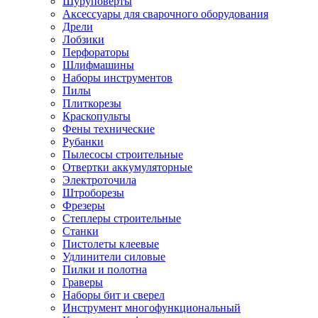
Шуруповерты
Ножницы по металлу
Аксессуары для сварочного оборудования
Тележки садовые
Дрели
Умывальники
Лобзики
Автомобильная техника
Перфораторы
Автозвук
Шлифмашины
Автомагнитолы
Наборы инструментов
Колонки
Пилы
Сабвуферы
Плиткорезы
Усилители
Краскопульты
Модуляторы fm
Фены технические
Аксессуары
Рубанки
Электроника
Пылесосы строительные
Видеорегистраторы
Отвертки аккумуляторные
Радар-детекторы
Электроточила
Парковочные радары
Штроборезы
Навигаторы и аксессуары
Фрезеры
Аксессуары к навигаторам
Степлеры строительные
Навигаторы
Станки
Алкотестеры
Пистолеты клеевые
Камеры заднего вида
Удлинители силовые
Автомобильные антенны
Пилки и полотна
Сигнализации автомобильные
Граверы
Автоинверторы
Наборы бит и сверел
Телевизоры и мониторы автомобильные
Инструмент многофункциональный
Аксессуары