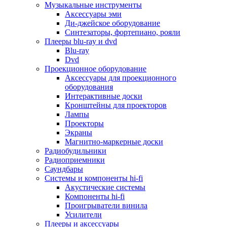
Для микроволновок
Музыкальные инструменты
Для пылесосов
Аксессуары эми
Для техники по уходу за одеждой
Ди-джейское оборудование
Для техники по уходу за собой
Синтезаторы, фортепиано, рояли
Для фильтров воды
Плееры blu-ray и dvd
Дополнительные принадлежности
Blu-ray
Телевизоры и аксессуары
Dvd
Телевизоры
Проекционное оборудование
Аксессуары для телевизоров
Аксессуары для проекционного
Комплекты спутникового тв
оборудования
Кронштейны и подставки для тв
Интерактивные доски
Приставки smart box
Кронштейны для проекторов
Прочие аксессуары для тв
Лампы
Пульты ду
Проекторы
Тв антенны
Экраны
Цифровые тв ресиверы
Магнитно-маркерные доски
Профессиональные панели
Радиобудильники
Смартфоны и планшеты
Радиоприемники
Смартфоны
Саундбары
Планшетные устройства
Системы и компоненты hi-fi
Смарт-часы
Акустические системы
Сотовые телефоны
Компоненты hi-fi
Планшеты для рисования
Проигрыватели винила
Электронные книги
Усилители
Аксессуары для смартфонов и планшетов
Плееры и аксессуары