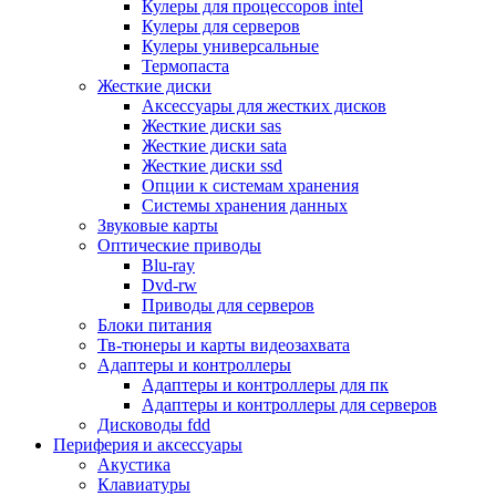
Кулеры для процессоров intel
Микрофоны
Кулеры для серверов
Элементы питания, батарейки
Кулеры универсальные
Портмоне, боксы, стойки для дисков
Термопаста
Презентеры
Жесткие диски
Виртуальные очки
Аксессуары для жестких дисков
Аксессуары и опции для ноутбуков
Жесткие диски sas
Клавиатуры для ноутбуков
Жесткие диски sata
Сумки
Жесткие диски ssd
Адаптеры и зарядные устройства
Опции к системам хранения
Подставки
Системы хранения данных
Док станции, порт репликаторы
Звуковые карты
Батареи
Оптические приводы
Разное
Blu-ray
Носители информации
Dvd-rw
Внешние жесткие диски
Приводы для серверов
Карты памяти
Блоки питания
Оптические носители
Тв-тюнеры и карты видеозахвата
Blu-ray
Адаптеры и контроллеры
Cd-r
Адаптеры и контроллеры для пк
Cd-rw
Адаптеры и контроллеры для серверов
Dvd-r
Дисководы fdd
Dvdr
Периферия и аксессуары
Dvdrw
Акустика
Флешки
Клавиатуры
Серверы