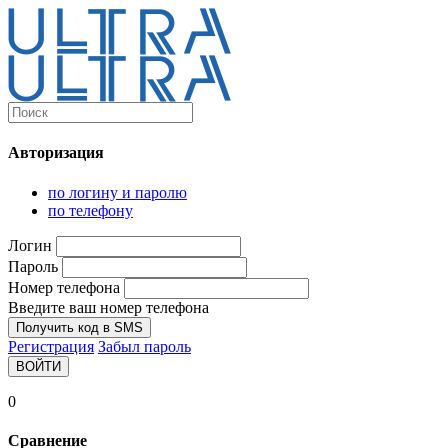
Каталог
Ultra-выгодно!
Авторизация
Компьютеры и комплектующие
Ноутбуки
по логину и паролю
Персональные компьютеры
по телефону
Моноблоки
Мониторы
Логин
Комплектующие
Пароль
Корпуса
Номер телефона
Аксессуары для корпусов
Корпуса fullatx и atx
Введите ваш номер телефона
Корпуса matx
Получить код в SMS
Корпуса miniitx
Регистрация
Забыл пароль
Корпуса для серверов
ВОЙТИ
Материнские платы
Cpu integrated
0
Socket-1151
Socket-1200
Сравнение