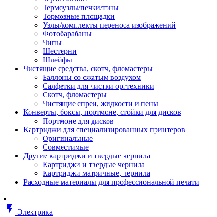
Втулка изолирующая
Термоузлы/печки/тэны
Гайка длинная
Тормозные площадки
Гайка скользящая
Узлы/комплекты переноса изображений
Гайка стопорная
Фотобарабаны
Гайка шестигранная
Чипы
Дюбель универсальный /вставка
Шестерни
Заклепка закладная
Шлейфы
Крюк с винтом
Чистящие средства, скотч, фломастеры
Лента монтажная
Баллоны со сжатым воздухом
Основание монтажное для кабель
Салфетки для чистки оргтехники
стяжек и элементов
Скотч, фломастеры
Растворитель
Чистящие спреи, жидкости и пены
Саморез
Конверты, боксы, портмоне, стойки для дисков
Саморез по дереву
Портмоне для дисков
Скоба такелажная, шакл
Картриджи для специализированных принтеров
Стержень резьбовой
Оригинальные
Универсальная троссовая подвеска
Совместимые
Хомут кабельный (стяжка)
Другие картриджи и твердые чернила
Хомут резьбовой u-образной фор
Картриджи и твердые чернила
(стремянка)
Картриджи матричные, чернила
Шайба
Расходные материалы для профессиональной печати
Шпилька резьбовая
Кабеленесущие системы
Аксессуары для прокладки кабеля
flash_on
питания/ кабеля для передачи дан
Электрика