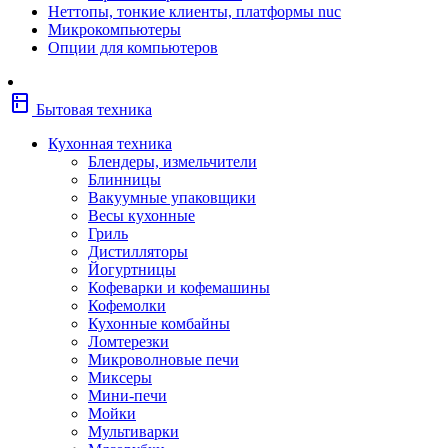
Неттопы, тонкие клиенты, платформы nuc
Фены
Микрокомпьютеры
Щипцы
Опции для компьютеров
Электробритвы
Эпиляторы
Крупная бытовая техника
kitchen
Холодильники
Бытовая техника
Стиральные машины
Сушильные машины
Кухонная техника
Морозильные камеры
Блендеры, измельчители
Морозильные лари
Блинницы
Плиты
Вакуумные упаковщики
Газовые и комбинированные плит
Весы кухонные
Электрические плиты
Гриль
Посудомоечные машины
Дистилляторы
Водонагреватели
Йогуртницы
Бойлеры
Кофеварки и кофемашины
Проточные водонагреватели
Кофемолки
Встраиваемая техника
Кухонные комбайны
Варочные поверхности газовые/
Ломтерезки
комбинированные
Микроволновые печи
Варочные поверхности электрические
Миксеры
Вытяжки
Мини-печи
Вытяжки встраиваемые
Мойки
Духовые шкафы газовые
Мультиварки
Духовые шкафы электрические