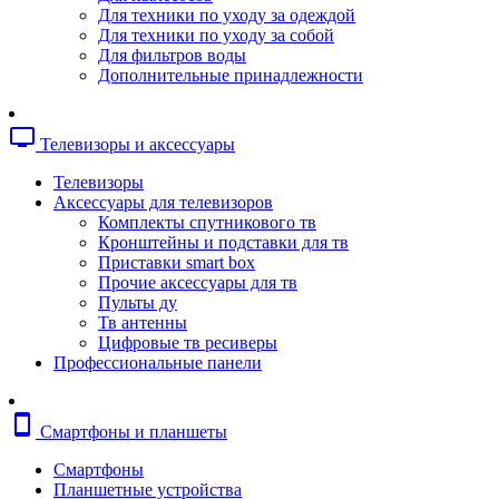
Копировальные аппараты
Для техники по уходу за одеждой
Сканеры
Для техники по уходу за собой
Плоттеры
Для фильтров воды
Ламинаторы
Дополнительные принадлежности
Переплетчики
Резаки
Шредеры
tv
Телевизоры и аксессуары
Телефония
Аксессуары для телефонов
Телевизоры
Атс и модули
Аксессуары для телевизоров
Рации
Комплекты спутникового тв
Консоли для мини-атс
Кронштейны и подставки для тв
Системные телефоны
Приставки smart box
Телефоны
Прочие аксессуары для тв
Телефоны dect
Пульты ду
Телефоны ip
Тв антенны
Voip шлюзы
Цифровые тв ресиверы
Торговое оборудование
Профессиональные панели
Детектор валют
Сейфы
Сканеры штрихкодов
smartphone
Смартфоны и планшеты
Счетчики банкнот
Терминалы сбора данных
Смартфоны
Аксессуары для торгового оборудовани
Планшетные устройства
Калькуляторы