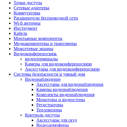
Штроборезы
Точки доступа
Фрезеры
Сетевые адаптеры
Степлеры строительные
Коммутаторы
Станки
Расширители беспроводной сети
Пистолеты клеевые
Wi-fi антенны
Удлинители силовые
Инструмент
Пилки и полотна
Кабель
Граверы
Монтажные компоненты
Наборы бит и сверел
Медиаконвертеры и трансиверы
Инструмент многофункциональный
Межсетевые экраны
Круги, диски, фрезы
Видеоконференцсвязь
Аксессуары для электро и
видеотерминалы
пневмоинструмента
Камеры для видеоконференцсвязи
Аккумуляторы для инструмента
Аксессуары для видеоконференцсвязи
Зарядные устройства для аккумуляторов
Системы безопасности и умный дом
Миксеры строительные
Видеонаблюдение
Молотки отбойные
Аксессуары для видеонаблюдения
Паяльное оборудование
Камеры видеонаблюдения
Садовая техника
Комплекты видеонаблюдения
Минимойки
Мониторы и видеостены
Аксессуары для минимоек
Регистраторы
Газонокосилки и триммеры
Тепловизоры
Газонокосилки
Контроль доступа
Культиваторы и мотоблоки
Аксессуары для скуд
Аэраторы и скарификаторы
Видеодомофоны