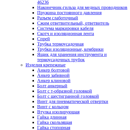
лотков
46236
Разделитель для лотка
Наконечник-гильза для медных проводников
Рейки профильные конструкционн
Пружина постоянного давления
несущие
Разъем слаботочный
Секция угловая для кабельных лот
Сжим ответвительный, ответвитель
Соединитель для кабельных лотко
Система маркировки кабеля
Каналы настенного и потолочного монт
Скотч и изоляционная лента
Заглушка для кабель-канала
Спрей
Зажим кабельный для кабель-кана
Трубка термоусадочная
Кабель-канал
Трубки изоляционные, кембрики
Кабель-канал напольный
Ящик для хранения инструмента и
Кабель-канал настенный (парапет
термоусадочных трубок
Коробка монтажная для настенног
Изделия крепежные
кабель-канала
Анкер болтовой
Коробка распределительная для си
Анкер забивной
кабель-каналов
Анкер клиновой
Крышка для настенного кабель-ка
Болт анкерный
Панель лицевая для настенного ка
Болт с т-образной головкой
канала
Болт с шестигранной головкой
Перегородка разделительная для
Винт для пневматической отвертки
настенного кабель-канала
Винт с кольцом
Переходник для кабель-канала
Втулка изолирующая
Поворот для кабель-канала
Гайка длинная
Поворот для настенного кабель-ка
Гайка скользящая
Рамка для ввода настенного кабель
Гайка стопорная