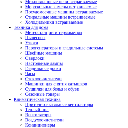
Игровые приставки и аксессуары
Микроволновые печи встраиваемые
Аксессуары к игровым приставка
Морозильные камеры встраиваемые
Музыкальные инструменты
Посудомоечные машины встраиваемые
Аксессуары эми
Стиральные машины встраиваемые
Ди-джейское оборудование
Холодильники встраиваемые
Синтезаторы, фортепиано, рояли
Техника для дома
Плееры blu-ray и dvd
Метеостанции и термометры
Blu-ray
Пылесосы
Dvd
Утюги
Проекционное оборудование
Парогенераторы и гладильные системы
Аксессуары для проекционного
Швейные машины
оборудования
Оверлоки
Интерактивные доски
Настольные лампы
Кронштейны для проекторов
Гладильные доски
Лампы
Часы
Проекторы
Стеклоочистители
Экраны
Машинки для снятия катышков
Магнитно-маркерные доски
Сушилки для белья и обуви
Радиобудильники
Сезонные товары
Радиоприемники
Климатическая техника
Саундбары
Приточно-вытяжные вентиляторы
Системы и компоненты hi-fi
Теплый пол
Акустические системы
Вентиляторы
Компоненты hi-fi
Воздухоочистители
Проигрыватели винила
Кондиционеры