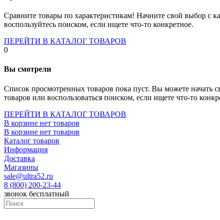
Socket-1700
Socket-1150
Сравните товары по характеристикам! Начните свой выбор с ка
Socket-2066
воспользуйтесь поиском, если ищете что-то конкретное.
Socket-775
Socket-fm2
ПЕРЕЙТИ В КАТАЛОГ ТОВАРОВ
Socket-am4
0
Socket-trx4
Материнские платы для серверов
Вы смотрели
Процессоры
Socket- amd am4
Список просмотренных товаров пока пуст. Вы можете начать с
Socket- intel s1151
товаров или воспользоваться поиском, если ищете что-то конкр
Socket- intel s2066
socket- intel s1200
ПЕРЕЙТИ В КАТАЛОГ ТОВАРОВ
Socket- intel s1700
В корзине нет товаров
Процессоры для серверов
В корзине нет товаров
Видеокарты
Каталог товаров
Оперативная память
Информация
Память ddr2
Доставка
Память ddr3
Магазины
Память ddr4
sale@ultra52.ru
Память ddr5
8 (800) 200-23-44
Память sodimm
звонок бесплатный
Память для серверов
Устройства охлаждения
Жидкостное охлаждение