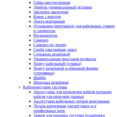
канала в стену/потолок/щит
Гайка шестигранная
Соединитель на стык для настенн
Дюбель универсальный /вставка
кабель-канала
Заклепка закладная
Соединитель/накладка на стык для
Крюк с винтом
кабель-канала
Лента монтажная
Угол внешний для кабель-канала
Основание монтажное для кабельных стяжек
Угол внешний для настенного каб
и элементов
канала
Растворитель
Угол внутренний для кабель-канал
Саморез
Угол т-образный для кабель-канал
Саморез по дереву
Колодки клеммные
Скоба такелажная, шакл
Аксессуары для клеммной колодк
Стержень резьбовой
Колодка заземления клеммная
Универсальная троссовая подвеска
Нулевая шина
Хомут кабельный (стяжка)
Одно-многополюсная клеммная
Хомут резьбовой u-образной формы
колодка
(стремянка)
Перегородка концевая и
Шайба
разделительная для клеммной кол
Шпилька резьбовая
Проходная клеммная колодка
Кабеленесущие системы
Торцевая клемма клеммной колод
Аксессуары для прокладки кабеля питания/
Короба кабельные
кабеля для передачи данных
Короб распределительный щелево
Аксессуары кабельных лотков монтажные
Материал монтажный
Деталь крепежная для несущих и и
Держатель кабельный зажимной
профильных реек
Зажим балочный
Зажим для крышки системы поддержки