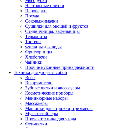
Мясорубки
Зависимые комплекты
Настольные плитки
Микроволновые печи встраиваемые
Пароварки
Морозильные камеры встраиваемые
Посуда
Посудомоечные машины встраиваемые
Соковыжималки
Стиральные машины встраиваемые
Сушилки для овощей и фруктов
Холодильники встраиваемые
Сэндвичницы, вафельницы
Техника для дома
Термопоты
Метеостанции и термометры
Тостеры
Пылесосы
Фильтры для воды
Утюги
Фритюрницы
Парогенераторы и гладильные системы
Хлебопечи
Швейные машины
Чайники
Оверлоки
Прочие кухонные принадлежности
Настольные лампы
Техника для ухода за собой
Гладильные доски
Весы
Часы
Выпрямители
Стеклоочистители
Зубные щетки и аксессуары
Машинки для снятия катышков
Косметические приборы
Сушилки для белья и обуви
Маникюрные наборы
Сезонные товары
Массажеры
Климатическая техника
Машинки для стрижки, триммеры
Приточно-вытяжные вентиляторы
Мультистайлеры
Теплый пол
Прочая техника для ухода
Вентиляторы
Фен-щетки