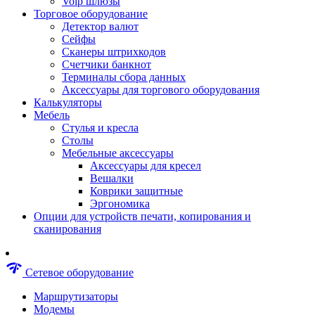
Voip шлюзы
Аксессуары для пневмоинструментов
Торговое оборудование
Гайковерты пневматические
Детектор валют
Инструмент пневматический
Сейфы
Инструмент измерительный
Сканеры штрихкодов
Краскораспылители пневматические
Счетчики банкнот
Наборы пневматические
Терминалы сбора данных
Пистолеты пневматические
Аксессуары для торгового оборудования
Шлифмашины пневматические
Калькуляторы
Сварочные аппараты
Мебель
Шуруповерты
Стулья и кресла
Аксессуары для сварочного оборудован
Столы
Дрели
Мебельные аксессуары
Лобзики
Аксессуары для кресел
Перфораторы
Вешалки
Шлифмашины
Коврики защитные
Наборы инструментов
Эргономика
Пилы
Опции для устройств печати, копирования и
Плиткорезы
сканирования
Краскопульты
Фены технические
Рубанки
network_check
Сетевое оборудование
Пылесосы строительные
Отвертки аккумуляторные
Маршрутизаторы
Электроточила
Модемы