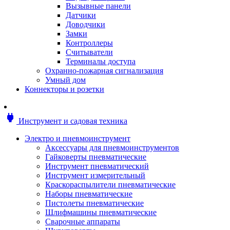
Мотоблоки
Вызывные панели
Генераторы
Датчики
Снегоуборщики
Доводчики
Воздуходувки
Замки
Цепные и бензопилы
Контроллеры
Оснастка к садовой технике
Считыватели
Садовые насосы
Терминалы доступа
Поливочное оборудование
Охранно-пожарная сигнализация
Садовые измельчители
Умный дом
Ножницы и кусторезы
Коннекторы и розетки
Гидроаккумуляторы
Мотобуры
Садовый инструмент
power
Инструмент и садовая техника
Аксессуары для садовых инструментов
Грабли
Электро и пневмоинструмент
Инструмент ручной
Аксессуары для пневмоинструментов
Лопаты
Гайковерты пневматические
Садово-посадочные инструменты
Инструмент пневматический
Садовые ножницы
Инструмент измерительный
Садовые пилы и ножи
Краскораспылители пневматические
Секаторы и сучкорезы
Наборы пневматические
Топоры
Пистолеты пневматические
Баллоны газовые
Шлифмашины пневматические
Мангалы и коптильни
Сварочные аппараты
Мебель для сада