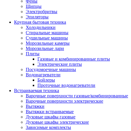
Воздухоочистители
Фены
Кондиционеры
Щипцы
Обогреватели
Электробритвы
Сушилки для рук
Эпиляторы
Тепловентиляторы
Крупная бытовая техника
Тепловые завесы
Холодильники
Тепловые пушки
Стиральные машины
Увлажнители
Сушильные машины
Радиаторы
Морозильные камеры
Медицинская техника
Морозильные лари
Ингаляторы
Плиты
Назальные аспираторы
Газовые и комбинированные плиты
Стетоскопы
Электрические плиты
Термометры
Посудомоечные машины
Тонометры
Водонагреватели
Электрические грелки
Бойлеры
Аудио-видео техника
Проточные водонагреватели
Аксессуары для аудио-видео техники
Встраиваемая техника
Кабели для аудио и видео
Варочные поверхности газовые/комбинированные
Кронштейны для акустики
Варочные поверхности электрические
Аудио системы
Вытяжки
Магнитолы
Вытяжки встраиваемые
Музыкальные центры
Духовые шкафы газовые
Диктофоны
Духовые шкафы электрические
Домашние кинотеатры
Зависимые комплекты