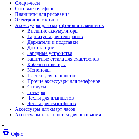
Смарт-часы
Мебель
Сотовые телефоны
Стулья и кресла
Планшеты для рисования
Столы
Электронные книги
Мебельные аксессуары
Аксессуары для смартфонов и планшетов
Аксессуары для кресел
Внешние аккумуляторы
Вешалки
Гарнитуры для телефонов
Коврики защитные
Держатели и подставки
Эргономика
Док станции
Опции для устройств печати, копирования и
Зарядные устройства
сканирования
Защитные стекла для смартфонов
Сетевое оборудование
Кабели и шлейфы
Маршрутизаторы
Моноподы
Модемы
Пленки для планшетов
Точки доступа
Прочие аксессуары для телефонов
Сетевые адаптеры
Стилусы
Коммутаторы
Трекеры
Расширители беспроводной сети
Чехлы для планшетов
Wi-fi антенны
Чехлы для смартфонов
Инструмент
Аксессуары для смарт-часов
Кабель
Аксессуары к планшетам для рисования
Монтажные компоненты
Медиаконвертеры и трансиверы
Межсетевые экраны
local_printshop
Видеоконференцсвязь
Офис
видеотерминалы