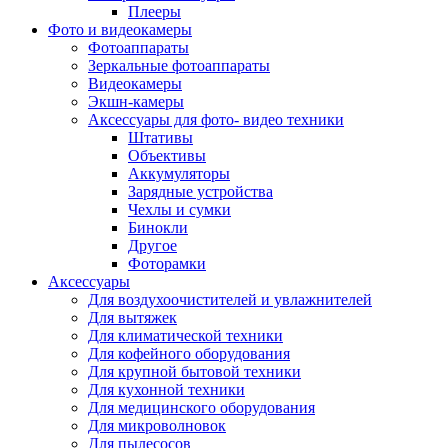
Внешние аккумуляторы
Плееры
Гарнитуры для телефонов
Фото и видеокамеры
Держатели и подставки
Фотоаппараты
Док станции
Зеркальные фотоаппараты
Зарядные устройства
Видеокамеры
Защитные стекла для смартфонов
Экшн-камеры
Кабели и шлейфы
Аксессуары для фото- видео техники
Моноподы
Штативы
Пленки для планшетов
Объективы
Прочие аксессуары для телефонов
Аккумуляторы
Стилусы
Зарядные устройства
Трекеры
Чехлы и сумки
Чехлы для планшетов
Бинокли
Чехлы для смартфонов
Другое
Аксессуары для смарт-часов
Фоторамки
Аксессуары к планшетам для рисования
Аксессуары
Офис
Для воздухоочистителей и увлажнителей
Принтеры лазерные
Для вытяжек
Принтеры струйные
Для климатической техники
Принтеры матричные
Для кофейного оборудования
Мфу лазерные
Для крупной бытовой техники
Мфу струйные
Для кухонной техники
Мфу светодиодные
Для медицинского оборудования
Портативные принтеры
Для микроволновок
Принтеры для печати наклеек
Для пылесосов