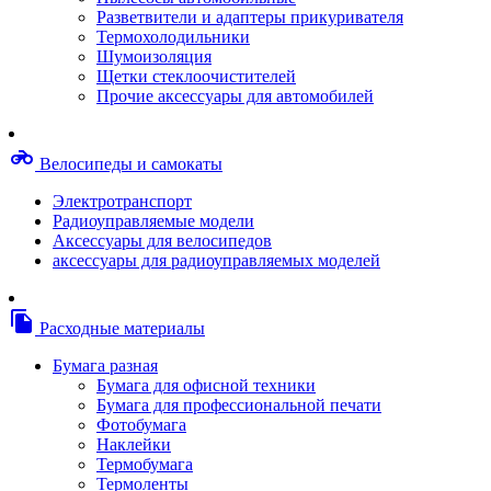
Степлерные скобы, скрепки
Разветвители и адаптеры прикуривателя
Термопленки
Термохолодильники
Термоузлы/печки/тэны
Шумоизоляция
Тормозные площадки
Щетки стеклоочистителей
Узлы/комплекты переноса изображений
Прочие аксессуары для автомобилей
Фотобарабаны
Чипы
Шестерни
motorcycle
Велосипеды и самокаты
Шлейфы
Чистящие средства, скотч, фломастеры
Электротранспорт
Баллоны со сжатым воздухом
Радиоуправляемые модели
Салфетки для чистки оргтехники
Аксессуары для велосипедов
Скотч, фломастеры
аксессуары для радиоуправляемых моделей
Чистящие спреи, жидкости и пены
Конверты, боксы, портмоне, стойки для диско
Портмоне для дисков
file_copy
Расходные материалы
Картриджи для специализированных принтер
Оригинальные
Бумага разная
Совместимые
Бумага для офисной техники
Другие картриджи и твердые чернила
Бумага для профессиональной печати
Картриджи и твердые чернила
Фотобумага
Картриджи матричные, чернила
Наклейки
Расходные материалы для профессиональной
Термобумага
печати
Термоленты
Электрика