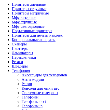
Камеры для видеоконференцсвязи
Принтеры лазерные
Аксессуары для видеоконференцсвязи
Принтеры струйные
Системы безопасности и умный дом
Принтеры матричные
Видеонаблюдение
Мфу лазерные
Аксессуары для видеонаблюдения
Мфу струйные
Камеры видеонаблюдения
Мфу светодиодные
Комплекты видеонаблюдения
Портативные принтеры
Мониторы и видеостены
Принтеры для печати наклеек
Регистраторы
Копировальные аппараты
Тепловизоры
Сканеры
Контроль доступа
Плоттеры
Аксессуары для скуд
Ламинаторы
Видеодомофоны
Переплетчики
Вызывные панели
Резаки
Датчики
Шредеры
Доводчики
Телефония
Замки
Аксессуары для телефонов
Контроллеры
Атс и модули
Считыватели
Рации
Терминалы доступа
Консоли для мини-атс
Охранно-пожарная сигнализация
Системные телефоны
Умный дом
Телефоны
Коннекторы и розетки
Телефоны dect
Инструмент и садовая техника
Телефоны ip
Электро и пневмоинструмент