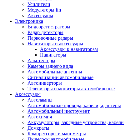
Запчасти и другие расходные материалы
Усилители
Автоподатчики
Модуляторы fm
Блоки лазера
Аксессуары
Боксы для сбора тонера и сбора чернил
Электроника
(памперс)
Видеорегистраторы
Валы переноса заряда/магнитные валы
Радар-детекторы
Валы резиновые/тефлоновые
Парковочные радары
Втулки/подшипники/бушинги
Навигаторы и аксессуары
Девелоперы
Аксессуары к навигаторам
Дозирущие лезвия
Навигаторы
Другие зип
Алкотестеры
Кабели
Камеры заднего вида
Крышки
Автомобильные антенны
Лампы
Сигнализации автомобильные
Лотки, кассеты
Автоинверторы
Моторы/двигатели/редукторы
Телевизоры и мониторы автомобильные
Муфты
Аксессуары
Платы
Автолампы
Платы форматирования
Автомобильные провода, кабели, адаптеры
Ракели
Автомобильный инструмент
Ремни
Автохимия
Ролики/наборы роликов/насадки
Аккумуляторы, зарядные устройства, кабели
Ручки/кнопки/флажки/рычаги
Домкраты
Сервисные наборы
Компрессоры и манометры
Смазки
Пылесосы автомобильные