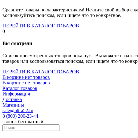
Socket-1700
Socket-1150
Сравните товары по характеристикам! Начните свой выбор с ка
Socket-2066
воспользуйтесь поиском, если ищете что-то конкретное.
Socket-775
Socket-fm2
ПЕРЕЙТИ В КАТАЛОГ ТОВАРОВ
Socket-am4
0
Socket-trx4
Материнские платы для серверов
Вы смотрели
Процессоры
Socket- amd am4
Список просмотренных товаров пока пуст. Вы можете начать с
Socket- intel s1151
товаров или воспользоваться поиском, если ищете что-то конкр
Socket- intel s2066
socket- intel s1200
ПЕРЕЙТИ В КАТАЛОГ ТОВАРОВ
Socket- intel s1700
В корзине нет товаров
Процессоры для серверов
В корзине нет товаров
Видеокарты
Каталог товаров
Оперативная память
Информация
Память ddr2
Доставка
Память ddr3
Магазины
Память ddr4
sale@ultra52.ru
Память ddr5
8 (800) 200-23-44
Память sodimm
звонок бесплатный
Память для серверов
Устройства охлаждения
Жидкостное охлаждение