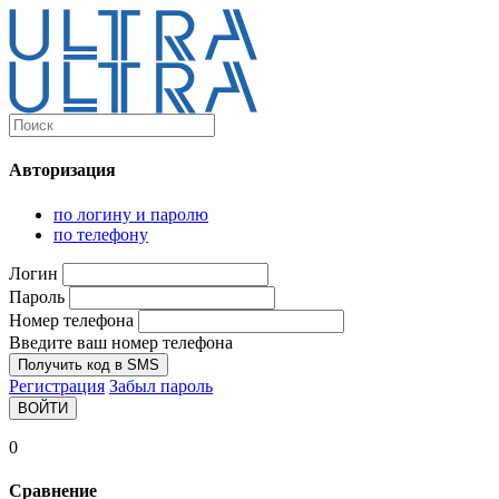
Каталог
Ultra-выгодно!
Авторизация
Компьютеры и комплектующие
Ноутбуки
по логину и паролю
Персональные компьютеры
по телефону
Моноблоки
Мониторы
Логин
Комплектующие
Пароль
Корпуса
Номер телефона
Аксессуары для корпусов
Корпуса fullatx и atx
Введите ваш номер телефона
Корпуса matx
Получить код в SMS
Корпуса miniitx
Регистрация
Забыл пароль
Корпуса для серверов
ВОЙТИ
Материнские платы
Cpu integrated
0
Socket-1151
Socket-1200
Сравнение