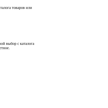
талога товаров или
вой выбор с каталога
етное.