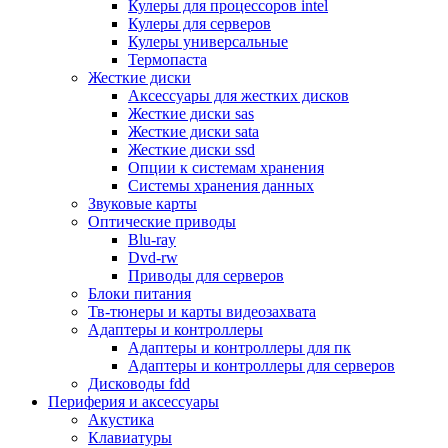
Кулеры для процессоров intel
Микрофоны
Кулеры для серверов
Элементы питания, батарейки
Кулеры универсальные
Портмоне, боксы, стойки для дисков
Термопаста
Презентеры
Жесткие диски
Виртуальные очки
Аксессуары для жестких дисков
Аксессуары и опции для ноутбуков
Жесткие диски sas
Клавиатуры для ноутбуков
Жесткие диски sata
Сумки
Жесткие диски ssd
Адаптеры и зарядные устройства
Опции к системам хранения
Подставки
Системы хранения данных
Док станции, порт репликаторы
Звуковые карты
Батареи
Оптические приводы
Разное
Blu-ray
Носители информации
Dvd-rw
Внешние жесткие диски
Приводы для серверов
Карты памяти
Блоки питания
Оптические носители
Тв-тюнеры и карты видеозахвата
Blu-ray
Адаптеры и контроллеры
Cd-r
Адаптеры и контроллеры для пк
Cd-rw
Адаптеры и контроллеры для серверов
Dvd-r
Дисководы fdd
Dvdr
Периферия и аксессуары
Dvdrw
Акустика
Флешки
Клавиатуры
Серверы