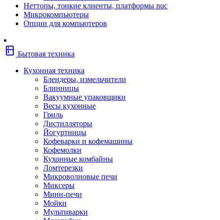
Неттопы, тонкие клиенты, платформы nuc
Фены
Микрокомпьютеры
Щипцы
Опции для компьютеров
Электробритвы
Эпиляторы
Крупная бытовая техника
kitchen
Холодильники
Бытовая техника
Стиральные машины
Сушильные машины
Кухонная техника
Морозильные камеры
Блендеры, измельчители
Морозильные лари
Блинницы
Плиты
Вакуумные упаковщики
Газовые и комбинированные плит
Весы кухонные
Электрические плиты
Гриль
Посудомоечные машины
Дистилляторы
Водонагреватели
Йогуртницы
Бойлеры
Кофеварки и кофемашины
Проточные водонагреватели
Кофемолки
Встраиваемая техника
Кухонные комбайны
Варочные поверхности газовые/комбин
Ломтерезки
Варочные поверхности электрические
Микроволновые печи
Вытяжки
Миксеры
Вытяжки встраиваемые
Мини-печи
Духовые шкафы газовые
Мойки
Духовые шкафы электрические
Мультиварки
Зависимые комплекты