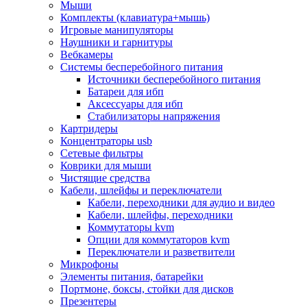
Мыши
Программное обеспечение
Комплекты (клавиатура+мышь)
Операционные системы
Игровые манипуляторы
Антивирусное по
Наушники и гарнитуры
Офисные приложения
Вебкамеры
Неттопы, тонкие клиенты, платформы nuc
Системы бесперебойного питания
Микрокомпьютеры
Источники бесперебойного питания
Опции для компьютеров
Батареи для ибп
Бытовая техника
Аксессуары для ибп
Кухонная техника
Стабилизаторы напряжения
Блендеры, измельчители
Картридеры
Блинницы
Концентраторы usb
Вакуумные упаковщики
Сетевые фильтры
Весы кухонные
Коврики для мыши
Гриль
Чистящие средства
Дистилляторы
Кабели, шлейфы и переключатели
Йогуртницы
Кабели, переходники для аудио и видео
Кофеварки и кофемашины
Кабели, шлейфы, переходники
Кофемолки
Коммутаторы kvm
Кухонные комбайны
Опции для коммутаторов kvm
Ломтерезки
Переключатели и разветвители
Микроволновые печи
Микрофоны
Миксеры
Элементы питания, батарейки
Мини-печи
Портмоне, боксы, стойки для дисков
Мойки
Презентеры
Мультиварки