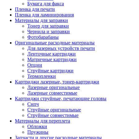
Бумага для факса
Изделия для прокладки кабеля и электромонт
Пленка для печати
Арматура кабельная/изоляционные
Пленка для ламинирования
материалы
Материалы для заправки
Гильза соединительная для
Тонер для заправки
алюминиевых проводников под
Чернила и заправки
опрессовку
Фотобарабаны
Гильза соединительная для медны
Оригинальные расходные материалы
проводников под опрессовку
Для лазерных устройств печати
Гильза соединительная со срывны
Ленточные картриджи
болтами
Матричные картриджи
Заглушка термоусадочная концева
Опции
Зажим соединительный,
Струйные картриджи
ответвительный
Термопленки
Лубрикант-гель для смазки кабеля
Картриджи лазерные, тонер-картриджи
Муфта кабельная концевая
Лазерные оригинальные
Муфта кабельная соединительная
Лазерные совместимые
Наконечник быстроразмыкаемый
Картриджи струйные, печатающие головы
Наконечник кабельный со срывн
Снпч
болтами
Струйные оригинальные
Наконечник кабельный трубчатый
Струйные совместимые
медных проводников
Материалы для переплета
Наконечник обжимной кабельный
Обложки
алюминиевых проводников
Пружины
Наконечник обжимной кабельный
Запчасти и другие расходные материалы
медных проводников