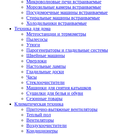
Игровые приставки и аксессуары
Микроволновые печи встраиваемые
Аксессуары к игровым приставка
Морозильные камеры встраиваемые
Музыкальные инструменты
Посудомоечные машины встраиваемые
Аксессуары эми
Стиральные машины встраиваемые
Ди-джейское оборудование
Холодильники встраиваемые
Синтезаторы, фортепиано, рояли
Техника для дома
Плееры blu-ray и dvd
Метеостанции и термометры
Blu-ray
Пылесосы
Dvd
Утюги
Проекционное оборудование
Парогенераторы и гладильные системы
Аксессуары для проекционного
Швейные машины
оборудования
Оверлоки
Интерактивные доски
Настольные лампы
Кронштейны для проекторов
Гладильные доски
Лампы
Часы
Проекторы
Стеклоочистители
Экраны
Машинки для снятия катышков
Магнитно-маркерные доски
Сушилки для белья и обуви
Радиобудильники
Сезонные товары
Радиоприемники
Климатическая техника
Саундбары
Приточно-вытяжные вентиляторы
Системы и компоненты hi-fi
Теплый пол
Акустические системы
Вентиляторы
Компоненты hi-fi
Воздухоочистители
Проигрыватели винила
Кондиционеры