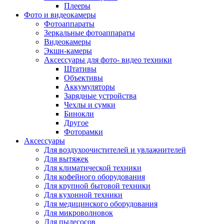
Внешние аккумуляторы
Плееры
Гарнитуры для телефонов
Фото и видеокамеры
Держатели и подставки
Фотоаппараты
Док станции
Зеркальные фотоаппараты
Зарядные устройства
Видеокамеры
Защитные стекла для смартфонов
Экшн-камеры
Кабели и шлейфы
Аксессуары для фото- видео техники
Моноподы
Штативы
Пленки для планшетов
Объективы
Прочие аксессуары для телефонов
Аккумуляторы
Стилусы
Зарядные устройства
Трекеры
Чехлы и сумки
Чехлы для планшетов
Бинокли
Чехлы для смартфонов
Другое
Аксессуары для смарт-часов
Фоторамки
Аксессуары к планшетам для рисования
Аксессуары
Офис
Для воздухоочистителей и увлажнителей
Принтеры лазерные
Для вытяжек
Принтеры струйные
Для климатической техники
Принтеры матричные
Для кофейного оборудования
Мфу лазерные
Для крупной бытовой техники
Мфу струйные
Для кухонной техники
Мфу светодиодные
Для медицинского оборудования
Портативные принтеры
Для микроволновок
Принтеры для печати наклеек
Для пылесосов