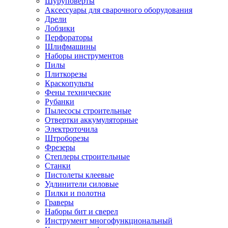
Шуруповерты
Ножницы по металлу
Аксессуары для сварочного оборудования
Тележки садовые
Дрели
Умывальники
Лобзики
Автомобильная техника
Перфораторы
Автозвук
Шлифмашины
Автомагнитолы
Наборы инструментов
Колонки
Пилы
Сабвуферы
Плиткорезы
Усилители
Краскопульты
Модуляторы fm
Фены технические
Аксессуары
Рубанки
Электроника
Пылесосы строительные
Видеорегистраторы
Отвертки аккумуляторные
Радар-детекторы
Электроточила
Парковочные радары
Штроборезы
Навигаторы и аксессуары
Фрезеры
Аксессуары к навигаторам
Степлеры строительные
Навигаторы
Станки
Алкотестеры
Пистолеты клеевые
Камеры заднего вида
Удлинители силовые
Автомобильные антенны
Пилки и полотна
Сигнализации автомобильные
Граверы
Автоинверторы
Наборы бит и сверел
Телевизоры и мониторы автомобильные
Инструмент многофункциональный
Аксессуары