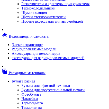
Степлерные скобы, скрепки
Разветвители и адаптеры прикуривателя
Термопленки
Термохолодильники
Термоузлы/печки/тэны
Шумоизоляция
Тормозные площадки
Щетки стеклоочистителей
Узлы/комплекты переноса изображений
Прочие аксессуары для автомобилей
Фотобарабаны
Чипы
Шестерни
motorcycle
Велосипеды и самокаты
Шлейфы
Чистящие средства, скотч, фломастеры
Электротранспорт
Баллоны со сжатым воздухом
Радиоуправляемые модели
Салфетки для чистки оргтехники
Аксессуары для велосипедов
Скотч, фломастеры
аксессуары для радиоуправляемых моделей
Чистящие спреи, жидкости и пены
Конверты, боксы, портмоне, стойки для диско
Портмоне для дисков
file_copy
Расходные материалы
Картриджи для специализированных принтер
Оригинальные
Бумага разная
Совместимые
Бумага для офисной техники
Другие картриджи и твердые чернила
Бумага для профессиональной печати
Картриджи и твердые чернила
Фотобумага
Картриджи матричные, чернила
Наклейки
Расходные материалы для профессиональной
Термобумага
печати
Термоленты
Электрика