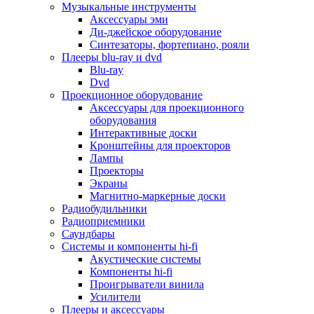
Для микроволновок
Музыкальные инструменты
Для пылесосов
Аксессуары эми
Для техники по уходу за одеждой
Ди-джейское оборудование
Для техники по уходу за собой
Синтезаторы, фортепиано, рояли
Для фильтров воды
Плееры blu-ray и dvd
Дополнительные принадлежности
Blu-ray
Телевизоры и аксессуары
Dvd
Телевизоры
Проекционное оборудование
Аксессуары для телевизоров
Аксессуары для проекционного
Комплекты спутникового тв
оборудования
Кронштейны и подставки для тв
Интерактивные доски
Приставки smart box
Кронштейны для проекторов
Прочие аксессуары для тв
Лампы
Пульты ду
Проекторы
Тв антенны
Экраны
Цифровые тв ресиверы
Магнитно-маркерные доски
Профессиональные панели
Радиобудильники
Смартфоны и планшеты
Радиоприемники
Смартфоны
Саундбары
Планшетные устройства
Системы и компоненты hi-fi
Смарт-часы
Акустические системы
Сотовые телефоны
Компоненты hi-fi
Планшеты для рисования
Проигрыватели винила
Электронные книги
Усилители
Аксессуары для смартфонов и планшетов
Плееры и аксессуары