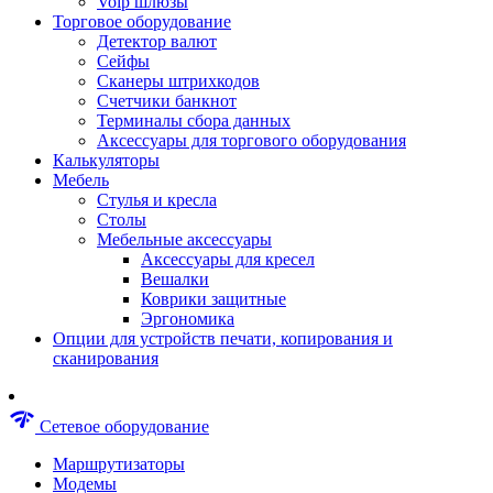
Voip шлюзы
Аксессуары для пневмоинструментов
Торговое оборудование
Гайковерты пневматические
Детектор валют
Инструмент пневматический
Сейфы
Инструмент измерительный
Сканеры штрихкодов
Краскораспылители пневматические
Счетчики банкнот
Наборы пневматические
Терминалы сбора данных
Пистолеты пневматические
Аксессуары для торгового оборудования
Шлифмашины пневматические
Калькуляторы
Сварочные аппараты
Мебель
Шуруповерты
Стулья и кресла
Аксессуары для сварочного оборудован
Столы
Дрели
Мебельные аксессуары
Лобзики
Аксессуары для кресел
Перфораторы
Вешалки
Шлифмашины
Коврики защитные
Наборы инструментов
Эргономика
Пилы
Опции для устройств печати, копирования и
Плиткорезы
сканирования
Краскопульты
Фены технические
Рубанки
network_check
Сетевое оборудование
Пылесосы строительные
Отвертки аккумуляторные
Маршрутизаторы
Электроточила
Модемы