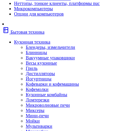
Неттопы, тонкие клиенты, платформы nuc
Фены
Микрокомпьютеры
Щипцы
Опции для компьютеров
Электробритвы
Эпиляторы
Крупная бытовая техника
kitchen
Холодильники
Бытовая техника
Стиральные машины
Сушильные машины
Кухонная техника
Морозильные камеры
Блендеры, измельчители
Морозильные лари
Блинницы
Плиты
Вакуумные упаковщики
Газовые и комбинированные плит
Весы кухонные
Электрические плиты
Гриль
Посудомоечные машины
Дистилляторы
Водонагреватели
Йогуртницы
Бойлеры
Кофеварки и кофемашины
Проточные водонагреватели
Кофемолки
Встраиваемая техника
Кухонные комбайны
Варочные поверхности газовые/
Ломтерезки
комбинированные
Микроволновые печи
Варочные поверхности электрические
Миксеры
Вытяжки
Мини-печи
Вытяжки встраиваемые
Мойки
Духовые шкафы газовые
Мультиварки
Духовые шкафы электрические