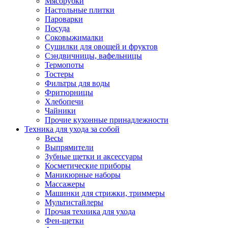
Мясорубки
Зависимые комплекты
Настольные плитки
Микроволновые печи встраиваемые
Пароварки
Морозильные камеры встраиваемые
Посуда
Посудомоечные машины встраиваемые
Соковыжималки
Стиральные машины встраиваемые
Сушилки для овощей и фруктов
Холодильники встраиваемые
Сэндвичницы, вафельницы
Техника для дома
Термопоты
Метеостанции и термометры
Тостеры
Пылесосы
Фильтры для воды
Утюги
Фритюрницы
Парогенераторы и гладильные системы
Хлебопечи
Швейные машины
Чайники
Оверлоки
Прочие кухонные принадлежности
Настольные лампы
Техника для ухода за собой
Гладильные доски
Весы
Часы
Выпрямители
Стеклоочистители
Зубные щетки и аксессуары
Машинки для снятия катышков
Косметические приборы
Сушилки для белья и обуви
Маникюрные наборы
Сезонные товары
Массажеры
Климатическая техника
Машинки для стрижки, триммеры
Приточно-вытяжные вентиляторы
Мультистайлеры
Теплый пол
Прочая техника для ухода
Вентиляторы
Фен-щетки