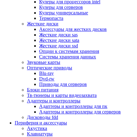
Кулеры для процессоров intel
Микрофоны
Кулеры для серверов
Элементы питания, батарейки
Кулеры универсальные
Портмоне, боксы, стойки для дисков
Термопаста
Презентеры
Жесткие диски
Виртуальные очки
Аксессуары для жестких дисков
Аксессуары и опции для ноутбуков
Жесткие диски sas
Клавиатуры для ноутбуков
Жесткие диски sata
Сумки
Жесткие диски ssd
Адаптеры и зарядные устройства
Опции к системам хранения
Подставки
Системы хранения данных
Док станции, порт репликаторы
Звуковые карты
Батареи
Оптические приводы
Разное
Blu-ray
Носители информации
Dvd-rw
Внешние жесткие диски
Приводы для серверов
Карты памяти
Блоки питания
Оптические носители
Тв-тюнеры и карты видеозахвата
Blu-ray
Адаптеры и контроллеры
Cd-r
Адаптеры и контроллеры для пк
Cd-rw
Адаптеры и контроллеры для серверов
Dvd-r
Дисководы fdd
Dvdr
Периферия и аксессуары
Dvdrw
Акустика
Флешки
Клавиатуры
Серверы