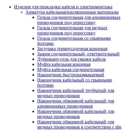
Аксессуары кабельных лотков
монтажные
Изделия для прокладки кабеля и электромонтажа
Деталь крепежная для несущих и 
Арматура кабельная/изоляционные материалы
профильных реек
Гильза соединительная для алюминиевых
Зажим для крышки системы
проводников под опрессовку
поддержки кабелей
Гильза соединительная для медных
Кронштейн для кабельного лотка
проводников под опрессовку
Крышка для кабельных лотков
Гильза соединительная со срывными
Крышка угловой секции кабельны
болтами
лотков
Заглушка термоусадочная концевая
Лоток кабельный лестничный
Зажим соединительный, ответвительный
Лоток кабельный листовой
Лубрикант-гель для смазки кабеля
Лоток кабельный проволочный
Муфта кабельная концевая
Настенный и потолочный кроншт
Муфта кабельная соединительная
для кабельного лотка
Наконечник быстроразмыкаемый
Несущий профиль
Наконечник кабельный со срывными
Опорный кронштейн для кабельн
болтами
лотков
Наконечник кабельный трубчатый для
Ответвление т-образное для кабел
медных проводников
лотков
Наконечник обжимной кабельный для
Пластина монтажная для кабельно
алюминиевых проводников
лотка
Наконечник обжимной кабельный для
Потолочный кронштейн для сист
медных проводников
прокладки кабеля
Наконечник обжимной кабельный для
Потолочный профиль для кабельн
медных проводников в соответствии с din