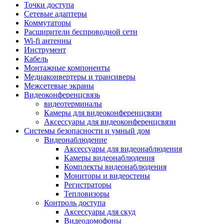
Штроборезы
Точки доступа
Фрезеры
Сетевые адаптеры
Степлеры строительные
Коммутаторы
Станки
Расширители беспроводной сети
Пистолеты клеевые
Wi-fi антенны
Удлинители силовые
Инструмент
Пилки и полотна
Кабель
Граверы
Монтажные компоненты
Наборы бит и сверел
Медиаконвертеры и трансиверы
Инструмент многофункциональный
Межсетевые экраны
Круги, диски, фрезы
Видеоконференцсвязь
Аксессуары для электро и
видеотерминалы
пневмоинструмента
Камеры для видеоконференцсвязи
Аккумуляторы для инструмента
Аксессуары для видеоконференцсвязи
Зарядные устройства для аккумуляторов
Системы безопасности и умный дом
Миксеры строительные
Видеонаблюдение
Молотки отбойные
Аксессуары для видеонаблюдения
Паяльное оборудование
Камеры видеонаблюдения
Садовая техника
Комплекты видеонаблюдения
Минимойки
Мониторы и видеостены
Аксессуары для минимоек
Регистраторы
Газонокосилки и триммеры
Тепловизоры
Газонокосилки
Контроль доступа
Культиваторы и мотоблоки
Аксессуары для скуд
Аэраторы и скарификаторы
Видеодомофоны