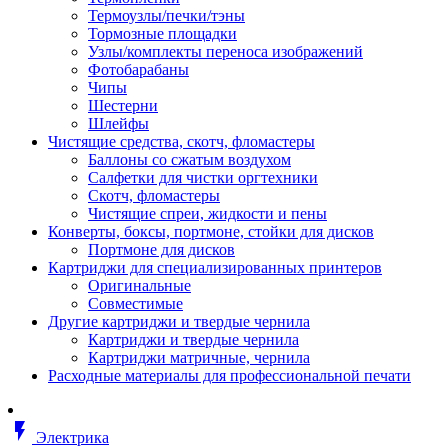
Втулка изолирующая
Термоузлы/печки/тэны
Гайка длинная
Тормозные площадки
Гайка скользящая
Узлы/комплекты переноса изображений
Гайка стопорная
Фотобарабаны
Гайка шестигранная
Чипы
Дюбель универсальный /вставка
Шестерни
Заклепка закладная
Шлейфы
Крюк с винтом
Чистящие средства, скотч, фломастеры
Лента монтажная
Баллоны со сжатым воздухом
Основание монтажное для кабель
Салфетки для чистки оргтехники
стяжек и элементов
Скотч, фломастеры
Растворитель
Чистящие спреи, жидкости и пены
Саморез
Конверты, боксы, портмоне, стойки для дисков
Саморез по дереву
Портмоне для дисков
Скоба такелажная, шакл
Картриджи для специализированных принтеров
Стержень резьбовой
Оригинальные
Универсальная троссовая подвеска
Совместимые
Хомут кабельный (стяжка)
Другие картриджи и твердые чернила
Хомут резьбовой u-образной фор
Картриджи и твердые чернила
(стремянка)
Картриджи матричные, чернила
Шайба
Расходные материалы для профессиональной печати
Шпилька резьбовая
Кабеленесущие системы
Аксессуары для прокладки кабеля
flash_on
питания/ кабеля для передачи дан
Электрика