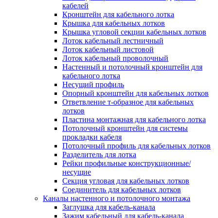
Зажим несущего троса
кабелей
Зажим/клипса для крепления труб
Кронштейн для кабельного лотка
Скоба крепежная
Крышка для кабельных лотков
Скоба с гвоздем
Крышка угловой секции кабельных лотков
Соединитель провода
Лоток кабельный лестничный
Материалы для подключения
Лоток кабельный листовой
Аксессуары для распределительн
Лоток кабельный проволочный
коробок/корпусов для монтажа в с
Настенный и потолочный кронштейн для
и в потолке
кабельного лотка
Зажим безвинтовой клеммный
Несущий профиль
Коробка клеммная
Опорный кронштейн для кабельных лотков
Коробка распределительная для
Ответвление т-образное для кабельных
потолочных светильников
лотков
Крышка для распределительной
Пластина монтажная для кабельного лотка
коробки/корпуса для монтажа в ст
Потолочный кронштейн для системы
в потолке
прокладки кабеля
Распределительная коробка/корпус
Потолочный профиль для кабельных лотков
монтажа в стене и в потолке
Разделитель для лотка
Распределительная коробка/корпус
Рейки профильные конструкционные/
монтажа на стене и на потолке
несущие
Система электромонтажных колонн
Секция угловая для кабельных лотков
Электромонтажная колонна
Соединитель для кабельных лотков
Системы ввода для кабелей и проводов
Каналы настенного и потолочного монтажа
Ввод кабельный/сальник
Заглушка для кабель-канала
Уплотнитель для кабельного разъе
Зажим кабельный для кабель-канала