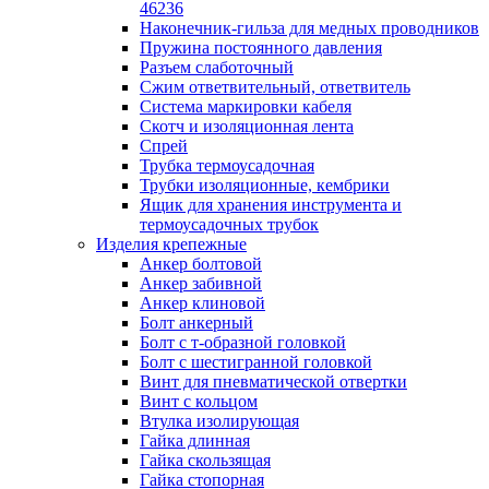
лотков
46236
Разделитель для лотка
Наконечник-гильза для медных проводников
Рейки профильные конструкционн
Пружина постоянного давления
несущие
Разъем слаботочный
Секция угловая для кабельных лот
Сжим ответвительный, ответвитель
Соединитель для кабельных лотко
Система маркировки кабеля
Каналы настенного и потолочного монт
Скотч и изоляционная лента
Заглушка для кабель-канала
Спрей
Зажим кабельный для кабель-кана
Трубка термоусадочная
Кабель-канал
Трубки изоляционные, кембрики
Кабель-канал напольный
Ящик для хранения инструмента и
Кабель-канал настенный (парапет
термоусадочных трубок
Коробка монтажная для настенног
Изделия крепежные
кабель-канала
Анкер болтовой
Коробка распределительная для си
Анкер забивной
кабель-каналов
Анкер клиновой
Крышка для настенного кабель-ка
Болт анкерный
Панель лицевая для настенного ка
Болт с т-образной головкой
канала
Болт с шестигранной головкой
Перегородка разделительная для
Винт для пневматической отвертки
настенного кабель-канала
Винт с кольцом
Переходник для кабель-канала
Втулка изолирующая
Поворот для кабель-канала
Гайка длинная
Поворот для настенного кабель-ка
Гайка скользящая
Рамка для ввода настенного кабель
Гайка стопорная