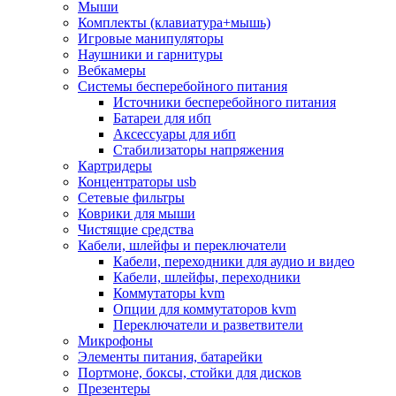
Мыши
Программное обеспечение
Комплекты (клавиатура+мышь)
Операционные системы
Игровые манипуляторы
Антивирусное по
Наушники и гарнитуры
Офисные приложения
Вебкамеры
Неттопы, тонкие клиенты, платформы nuc
Системы бесперебойного питания
Микрокомпьютеры
Источники бесперебойного питания
Опции для компьютеров
Батареи для ибп
Бытовая техника
Аксессуары для ибп
Кухонная техника
Стабилизаторы напряжения
Блендеры, измельчители
Картридеры
Блинницы
Концентраторы usb
Вакуумные упаковщики
Сетевые фильтры
Весы кухонные
Коврики для мыши
Гриль
Чистящие средства
Дистилляторы
Кабели, шлейфы и переключатели
Йогуртницы
Кабели, переходники для аудио и видео
Кофеварки и кофемашины
Кабели, шлейфы, переходники
Кофемолки
Коммутаторы kvm
Кухонные комбайны
Опции для коммутаторов kvm
Ломтерезки
Переключатели и разветвители
Микроволновые печи
Микрофоны
Миксеры
Элементы питания, батарейки
Мини-печи
Портмоне, боксы, стойки для дисков
Мойки
Презентеры
Мультиварки