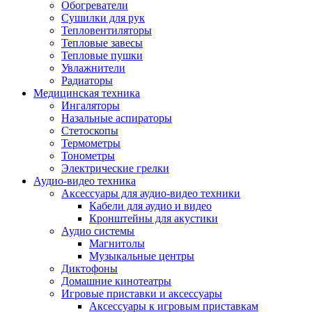
Усилители
Обогреватели
Плееры и аксессуары
Сушилки для рук
Плееры
Тепловентиляторы
Фото и видеокамеры
Тепловые завесы
Фотоаппараты
Тепловые пушки
Зеркальные фотоаппараты
Увлажнители
Видеокамеры
Радиаторы
Экшн-камеры
Медицинская техника
Аксессуары для фото- видео техники
Ингаляторы
Штативы
Назальные аспираторы
Объективы
Стетоскопы
Аккумуляторы
Термометры
Зарядные устройства
Тонометры
Чехлы и сумки
Электрические грелки
Бинокли
Аудио-видео техника
Другое
Аксессуары для аудио-видео техники
Фоторамки
Кабели для аудио и видео
Аксессуары
Кронштейны для акустики
Для воздухоочистителей и увлажнителе
Аудио системы
Для вытяжек
Магнитолы
Для климатической техники
Музыкальные центры
Для кофейного оборудования
Диктофоны
Для крупной бытовой техники
Домашние кинотеатры
Для кухонной техники
Игровые приставки и аксессуары
Для медицинского оборудования
Аксессуары к игровым приставкам