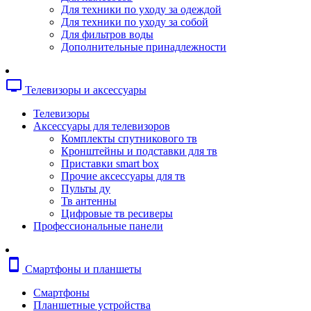
Копировальные аппараты
Для техники по уходу за одеждой
Сканеры
Для техники по уходу за собой
Плоттеры
Для фильтров воды
Ламинаторы
Дополнительные принадлежности
Переплетчики
Резаки
Шредеры
tv
Телевизоры и аксессуары
Телефония
Аксессуары для телефонов
Телевизоры
Атс и модули
Аксессуары для телевизоров
Рации
Комплекты спутникового тв
Консоли для мини-атс
Кронштейны и подставки для тв
Системные телефоны
Приставки smart box
Телефоны
Прочие аксессуары для тв
Телефоны dect
Пульты ду
Телефоны ip
Тв антенны
Voip шлюзы
Цифровые тв ресиверы
Торговое оборудование
Профессиональные панели
Детектор валют
Сейфы
Сканеры штрихкодов
smartphone
Смартфоны и планшеты
Счетчики банкнот
Терминалы сбора данных
Смартфоны
Аксессуары для торгового оборудовани
Планшетные устройства
Калькуляторы