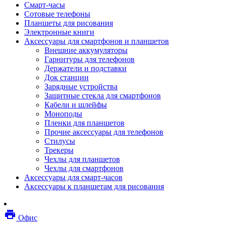
Смарт-часы
Мебель
Сотовые телефоны
Стулья и кресла
Планшеты для рисования
Столы
Электронные книги
Мебельные аксессуары
Аксессуары для смартфонов и планшетов
Аксессуары для кресел
Внешние аккумуляторы
Вешалки
Гарнитуры для телефонов
Коврики защитные
Держатели и подставки
Эргономика
Док станции
Опции для устройств печати, копирования и
Зарядные устройства
сканирования
Защитные стекла для смартфонов
Сетевое оборудование
Кабели и шлейфы
Маршрутизаторы
Моноподы
Модемы
Пленки для планшетов
Точки доступа
Прочие аксессуары для телефонов
Сетевые адаптеры
Стилусы
Коммутаторы
Трекеры
Расширители беспроводной сети
Чехлы для планшетов
Wi-fi антенны
Чехлы для смартфонов
Инструмент
Аксессуары для смарт-часов
Кабель
Аксессуары к планшетам для рисования
Монтажные компоненты
Медиаконвертеры и трансиверы
Межсетевые экраны
local_printshop
Видеоконференцсвязь
Офис
видеотерминалы