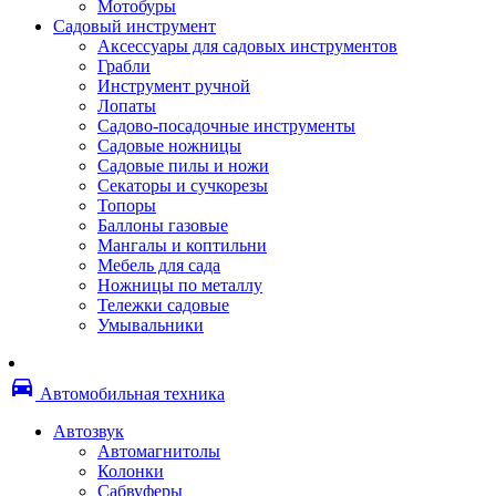
Мотобуры
Термоленты
Садовый инструмент
Бумага для факса
Аксессуары для садовых инструментов
Пленка для печати
Грабли
Пленка для ламинирования
Инструмент ручной
Материалы для заправки
Лопаты
Тонер для заправки
Садово-посадочные инструменты
Чернила и заправки
Садовые ножницы
Фотобарабаны
Садовые пилы и ножи
Оригинальные расходные материалы
Секаторы и сучкорезы
Для лазерных устройств печати
Топоры
Ленточные картриджи
Баллоны газовые
Матричные картриджи
Мангалы и коптильни
Опции
Мебель для сада
Струйные картриджи
Ножницы по металлу
Термопленки
Тележки садовые
Картриджи лазерные, тонер-картриджи
Умывальники
Лазерные оригинальные
Лазерные совместимые
Картриджи струйные, печатающие головы
directions_car
Снпч
Автомобильная техника
Струйные оригинальные
Струйные совместимые
Автозвук
Материалы для переплета
Автомагнитолы
Обложки
Колонки
Пружины
Сабвуферы