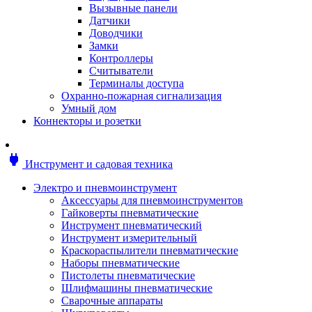
Мотоблоки
Вызывные панели
Генераторы
Датчики
Снегоуборщики
Доводчики
Воздуходувки
Замки
Цепные и бензопилы
Контроллеры
Оснастка к садовой технике
Считыватели
Садовые насосы
Терминалы доступа
Поливочное оборудование
Охранно-пожарная сигнализация
Садовые измельчители
Умный дом
Ножницы и кусторезы
Коннекторы и розетки
Гидроаккумуляторы
Мотобуры
Садовый инструмент
power
Инструмент и садовая техника
Аксессуары для садовых инструментов
Грабли
Электро и пневмоинструмент
Инструмент ручной
Аксессуары для пневмоинструментов
Лопаты
Гайковерты пневматические
Садово-посадочные инструменты
Инструмент пневматический
Садовые ножницы
Инструмент измерительный
Садовые пилы и ножи
Краскораспылители пневматические
Секаторы и сучкорезы
Наборы пневматические
Топоры
Пистолеты пневматические
Баллоны газовые
Шлифмашины пневматические
Мангалы и коптильни
Сварочные аппараты
Мебель для сада