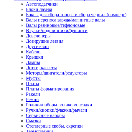
Автоподатчики
Наконечник обжимной кабельный
Блоки лазера
медных проводников в соответств
Боксы для сбора тонера и сбора чернил (памперс)
din 46236
Валы переноса заряда/магнитные валы
Наконечник-гильза для медных
Валы резиновые/тефлоновые
проводников
Втулки/подшипники/бушинги
Пружина постоянного давления
Девелоперы
Разъем слаботочный
Дозирущие лезвия
Сжим ответвительный, ответвите
Другие зип
Система маркировки кабеля
Кабели
Скотч и изоляционная лента
Крышки
Спрей
Лампы
Трубка термоусадочная
Лотки, кассеты
Трубки изоляционные, кембрики
Моторы/двигатели/редукторы
Ящик для хранения инструмента и
Муфты
термоусадочных трубок
Платы
Изделия крепежные
Платы форматирования
Анкер болтовой
Ракели
Анкер забивной
Ремни
Анкер клиновой
Ролики/наборы роликов/насадки
Болт анкерный
Ручки/кнопки/флажки/рычаги
Болт с т-образной головкой
Сервисные наборы
Болт с шестигранной головкой
Смазки
Винт для пневматической отвертк
Степлерные скобы, скрепки
Винт с кольцом
Термопленки