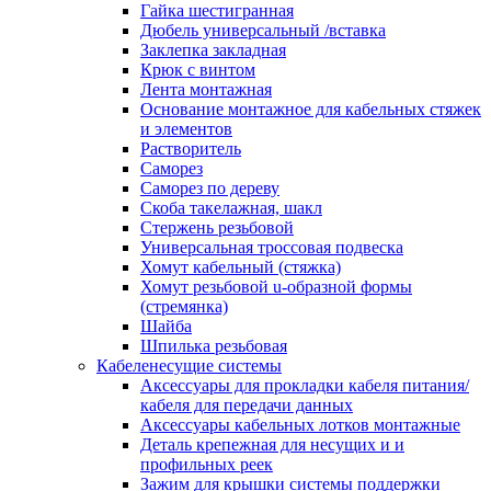
канала в стену/потолок/щит
Гайка шестигранная
Соединитель на стык для настенн
Дюбель универсальный /вставка
кабель-канала
Заклепка закладная
Соединитель/накладка на стык для
Крюк с винтом
кабель-канала
Лента монтажная
Угол внешний для кабель-канала
Основание монтажное для кабельных стяжек
Угол внешний для настенного каб
и элементов
канала
Растворитель
Угол внутренний для кабель-канал
Саморез
Угол т-образный для кабель-канал
Саморез по дереву
Колодки клеммные
Скоба такелажная, шакл
Аксессуары для клеммной колодк
Стержень резьбовой
Колодка заземления клеммная
Универсальная троссовая подвеска
Нулевая шина
Хомут кабельный (стяжка)
Одно-многополюсная клеммная
Хомут резьбовой u-образной формы
колодка
(стремянка)
Перегородка концевая и
Шайба
разделительная для клеммной кол
Шпилька резьбовая
Проходная клеммная колодка
Кабеленесущие системы
Торцевая клемма клеммной колод
Аксессуары для прокладки кабеля питания/
Короба кабельные
кабеля для передачи данных
Короб распределительный щелево
Аксессуары кабельных лотков монтажные
Материал монтажный
Деталь крепежная для несущих и и
Держатель кабельный зажимной
профильных реек
Зажим балочный
Зажим для крышки системы поддержки