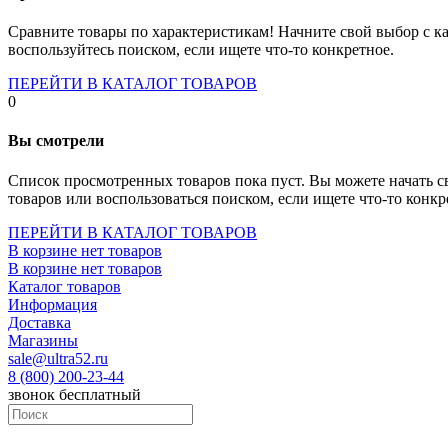
Socket-1700
Socket-1150
Сравните товары по характеристикам! Начните свой выбор с ка
Socket-2066
воспользуйтесь поиском, если ищете что-то конкретное.
Socket-775
Socket-fm2
ПЕРЕЙТИ В КАТАЛОГ ТОВАРОВ
Socket-am4
0
Socket-trx4
Материнские платы для серверов
Вы смотрели
Процессоры
Socket- amd am4
Список просмотренных товаров пока пуст. Вы можете начать с
Socket- intel s1151
товаров или воспользоваться поиском, если ищете что-то конкр
Socket- intel s2066
socket- intel s1200
ПЕРЕЙТИ В КАТАЛОГ ТОВАРОВ
Socket- intel s1700
В корзине нет товаров
Процессоры для серверов
В корзине нет товаров
Видеокарты
Каталог товаров
Оперативная память
Информация
Память ddr2
Доставка
Память ddr3
Магазины
Память ddr4
sale@ultra52.ru
Память ddr5
8 (800) 200-23-44
Память sodimm
звонок бесплатный
Память для серверов
Устройства охлаждения
Жидкостное охлаждение