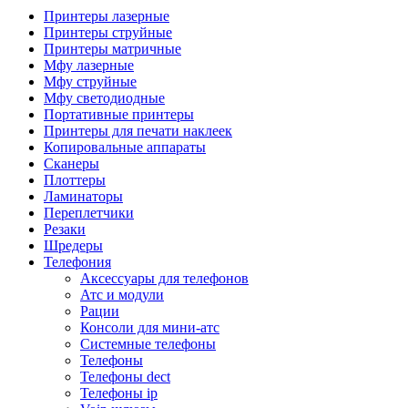
Камеры для видеоконференцсвязи
Принтеры лазерные
Аксессуары для видеоконференцсвязи
Принтеры струйные
Системы безопасности и умный дом
Принтеры матричные
Видеонаблюдение
Мфу лазерные
Аксессуары для видеонаблюдения
Мфу струйные
Камеры видеонаблюдения
Мфу светодиодные
Комплекты видеонаблюдения
Портативные принтеры
Мониторы и видеостены
Принтеры для печати наклеек
Регистраторы
Копировальные аппараты
Тепловизоры
Сканеры
Контроль доступа
Плоттеры
Аксессуары для скуд
Ламинаторы
Видеодомофоны
Переплетчики
Вызывные панели
Резаки
Датчики
Шредеры
Доводчики
Телефония
Замки
Аксессуары для телефонов
Контроллеры
Атс и модули
Считыватели
Рации
Терминалы доступа
Консоли для мини-атс
Охранно-пожарная сигнализация
Системные телефоны
Умный дом
Телефоны
Коннекторы и розетки
Телефоны dect
Инструмент и садовая техника
Телефоны ip
Электро и пневмоинструмент