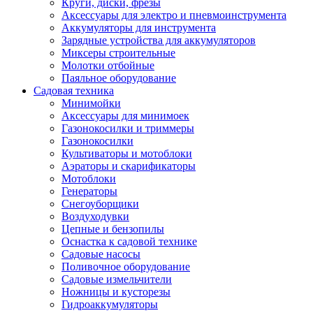
Круги, диски, фрезы
Автолампы
Аксессуары для электро и пневмоинструмента
Автомобильные провода, кабели, адапт
Аккумуляторы для инструмента
Автомобильный инструмент
Зарядные устройства для аккумуляторов
Автохимия
Миксеры строительные
Аккумуляторы, зарядные устройства, ка
Молотки отбойные
Домкраты
Паяльное оборудование
Компрессоры и манометры
Садовая техника
Пылесосы автомобильные
Минимойки
Разветвители и адаптеры прикуривателя
Аксессуары для минимоек
Термохолодильники
Газонокосилки и триммеры
Шумоизоляция
Газонокосилки
Щетки стеклоочистителей
Культиваторы и мотоблоки
Прочие аксессуары для автомобилей
Аэраторы и скарификаторы
Велосипеды и самокаты
Мотоблоки
Электротранспорт
Генераторы
Радиоуправляемые модели
Снегоуборщики
Аксессуары для велосипедов
Воздуходувки
аксессуары для радиоуправляемых моделей
Цепные и бензопилы
Расходные материалы
Оснастка к садовой технике
Бумага разная
Садовые насосы
Бумага для офисной техники
Поливочное оборудование
Бумага для профессиональной печати
Садовые измельчители
Фотобумага
Ножницы и кусторезы
Наклейки
Гидроаккумуляторы
Термобумага