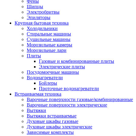
Воздухоочистители
Фены
Кондиционеры
Щипцы
Обогреватели
Электробритвы
Сушилки для рук
Эпиляторы
Тепловентиляторы
Крупная бытовая техника
Тепловые завесы
Холодильники
Тепловые пушки
Стиральные машины
Увлажнители
Сушильные машины
Радиаторы
Морозильные камеры
Медицинская техника
Морозильные лари
Ингаляторы
Плиты
Назальные аспираторы
Газовые и комбинированные плиты
Стетоскопы
Электрические плиты
Термометры
Посудомоечные машины
Тонометры
Водонагреватели
Электрические грелки
Бойлеры
Аудио-видео техника
Проточные водонагреватели
Аксессуары для аудио-видео техники
Встраиваемая техника
Кабели для аудио и видео
Варочные поверхности газовые/комбинированные
Кронштейны для акустики
Варочные поверхности электрические
Аудио системы
Вытяжки
Магнитолы
Вытяжки встраиваемые
Музыкальные центры
Духовые шкафы газовые
Диктофоны
Духовые шкафы электрические
Домашние кинотеатры
Зависимые комплекты