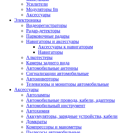
Запчасти и другие расходные материалы
Усилители
Автоподатчики
Модуляторы fm
Блоки лазера
Аксессуары
Боксы для сбора тонера и сбора чернил
Электроника
(памперс)
Видеорегистраторы
Валы переноса заряда/магнитные валы
Радар-детекторы
Валы резиновые/тефлоновые
Парковочные радары
Втулки/подшипники/бушинги
Навигаторы и аксессуары
Девелоперы
Аксессуары к навигаторам
Дозирущие лезвия
Навигаторы
Другие зип
Алкотестеры
Кабели
Камеры заднего вида
Крышки
Автомобильные антенны
Лампы
Сигнализации автомобильные
Лотки, кассеты
Автоинверторы
Моторы/двигатели/редукторы
Телевизоры и мониторы автомобильные
Муфты
Аксессуары
Платы
Автолампы
Платы форматирования
Автомобильные провода, кабели, адаптеры
Ракели
Автомобильный инструмент
Ремни
Автохимия
Ролики/наборы роликов/насадки
Аккумуляторы, зарядные устройства, кабели
Ручки/кнопки/флажки/рычаги
Домкраты
Сервисные наборы
Компрессоры и манометры
Смазки
Пылесосы автомобильные