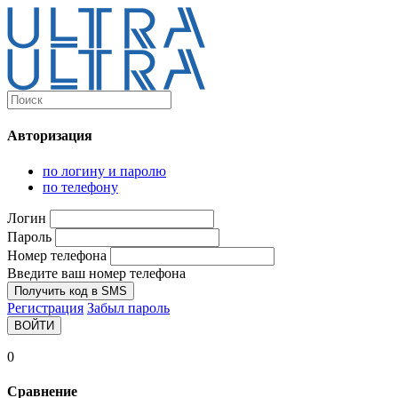
Каталог
Ultra-выгодно!
Авторизация
Компьютеры и комплектующие
Ноутбуки
по логину и паролю
Персональные компьютеры
по телефону
Моноблоки
Мониторы
Логин
Комплектующие
Пароль
Корпуса
Номер телефона
Аксессуары для корпусов
Корпуса fullatx и atx
Введите ваш номер телефона
Корпуса matx
Получить код в SMS
Корпуса miniitx
Регистрация
Забыл пароль
Корпуса для серверов
ВОЙТИ
Материнские платы
Cpu integrated
0
Socket-1151
Socket-1200
Сравнение