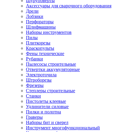
Шуруповерты
Ножницы по металлу
Аксессуары для сварочного оборудования
Тележки садовые
Дрели
Умывальники
Лобзики
Автомобильная техника
Перфораторы
Автозвук
Шлифмашины
Автомагнитолы
Наборы инструментов
Колонки
Пилы
Сабвуферы
Плиткорезы
Усилители
Краскопульты
Модуляторы fm
Фены технические
Аксессуары
Рубанки
Электроника
Пылесосы строительные
Видеорегистраторы
Отвертки аккумуляторные
Радар-детекторы
Электроточила
Парковочные радары
Штроборезы
Навигаторы и аксессуары
Фрезеры
Аксессуары к навигаторам
Степлеры строительные
Навигаторы
Станки
Алкотестеры
Пистолеты клеевые
Камеры заднего вида
Удлинители силовые
Автомобильные антенны
Пилки и полотна
Сигнализации автомобильные
Граверы
Автоинверторы
Наборы бит и сверел
Телевизоры и мониторы автомобильные
Инструмент многофункциональный
Аксессуары