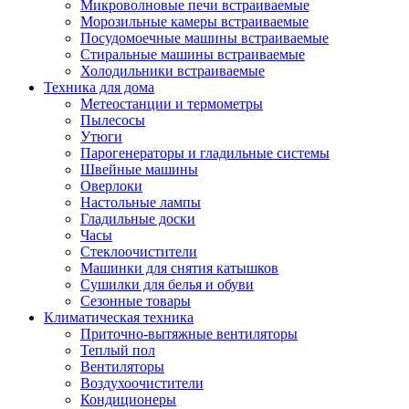
Игровые приставки и аксессуары
Микроволновые печи встраиваемые
Аксессуары к игровым приставка
Морозильные камеры встраиваемые
Музыкальные инструменты
Посудомоечные машины встраиваемые
Аксессуары эми
Стиральные машины встраиваемые
Ди-джейское оборудование
Холодильники встраиваемые
Синтезаторы, фортепиано, рояли
Техника для дома
Плееры blu-ray и dvd
Метеостанции и термометры
Blu-ray
Пылесосы
Dvd
Утюги
Проекционное оборудование
Парогенераторы и гладильные системы
Аксессуары для проекционного
Швейные машины
оборудования
Оверлоки
Интерактивные доски
Настольные лампы
Кронштейны для проекторов
Гладильные доски
Лампы
Часы
Проекторы
Стеклоочистители
Экраны
Машинки для снятия катышков
Магнитно-маркерные доски
Сушилки для белья и обуви
Радиобудильники
Сезонные товары
Радиоприемники
Климатическая техника
Саундбары
Приточно-вытяжные вентиляторы
Системы и компоненты hi-fi
Теплый пол
Акустические системы
Вентиляторы
Компоненты hi-fi
Воздухоочистители
Проигрыватели винила
Кондиционеры