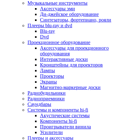
Для микроволновок
Музыкальные инструменты
Для пылесосов
Аксессуары эми
Для техники по уходу за одеждой
Ди-джейское оборудование
Для техники по уходу за собой
Синтезаторы, фортепиано, рояли
Для фильтров воды
Плееры blu-ray и dvd
Дополнительные принадлежности
Blu-ray
Телевизоры и аксессуары
Dvd
Телевизоры
Проекционное оборудование
Аксессуары для телевизоров
Аксессуары для проекционного
Комплекты спутникового тв
оборудования
Кронштейны и подставки для тв
Интерактивные доски
Приставки smart box
Кронштейны для проекторов
Прочие аксессуары для тв
Лампы
Пульты ду
Проекторы
Тв антенны
Экраны
Цифровые тв ресиверы
Магнитно-маркерные доски
Профессиональные панели
Радиобудильники
Смартфоны и планшеты
Радиоприемники
Смартфоны
Саундбары
Планшетные устройства
Системы и компоненты hi-fi
Смарт-часы
Акустические системы
Сотовые телефоны
Компоненты hi-fi
Планшеты для рисования
Проигрыватели винила
Электронные книги
Усилители
Аксессуары для смартфонов и планшетов
Плееры и аксессуары