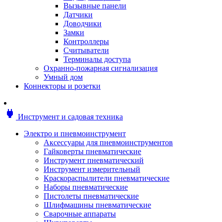
Мотоблоки
Вызывные панели
Генераторы
Датчики
Снегоуборщики
Доводчики
Воздуходувки
Замки
Цепные и бензопилы
Контроллеры
Оснастка к садовой технике
Считыватели
Садовые насосы
Терминалы доступа
Поливочное оборудование
Охранно-пожарная сигнализация
Садовые измельчители
Умный дом
Ножницы и кусторезы
Коннекторы и розетки
Гидроаккумуляторы
Мотобуры
Садовый инструмент
power
Инструмент и садовая техника
Аксессуары для садовых инструментов
Грабли
Электро и пневмоинструмент
Инструмент ручной
Аксессуары для пневмоинструментов
Лопаты
Гайковерты пневматические
Садово-посадочные инструменты
Инструмент пневматический
Садовые ножницы
Инструмент измерительный
Садовые пилы и ножи
Краскораспылители пневматические
Секаторы и сучкорезы
Наборы пневматические
Топоры
Пистолеты пневматические
Баллоны газовые
Шлифмашины пневматические
Мангалы и коптильни
Сварочные аппараты
Мебель для сада