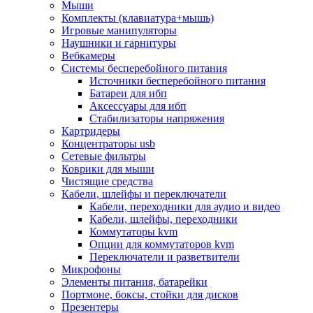
Мыши
Программное обеспечение
Комплекты (клавиатура+мышь)
Операционные системы
Игровые манипуляторы
Антивирусное по
Наушники и гарнитуры
Офисные приложения
Вебкамеры
Неттопы, тонкие клиенты, платформы nuc
Системы бесперебойного питания
Микрокомпьютеры
Источники бесперебойного питания
Опции для компьютеров
Батареи для ибп
Бытовая техника
Аксессуары для ибп
Кухонная техника
Стабилизаторы напряжения
Блендеры, измельчители
Картридеры
Блинницы
Концентраторы usb
Вакуумные упаковщики
Сетевые фильтры
Весы кухонные
Коврики для мыши
Гриль
Чистящие средства
Дистилляторы
Кабели, шлейфы и переключатели
Йогуртницы
Кабели, переходники для аудио и видео
Кофеварки и кофемашины
Кабели, шлейфы, переходники
Кофемолки
Коммутаторы kvm
Кухонные комбайны
Опции для коммутаторов kvm
Ломтерезки
Переключатели и разветвители
Микроволновые печи
Микрофоны
Миксеры
Элементы питания, батарейки
Мини-печи
Портмоне, боксы, стойки для дисков
Мойки
Презентеры
Мультиварки