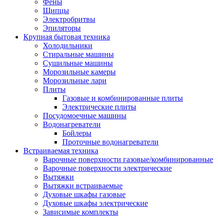
Воздухоочистители
Фены
Кондиционеры
Щипцы
Обогреватели
Электробритвы
Сушилки для рук
Эпиляторы
Тепловентиляторы
Крупная бытовая техника
Тепловые завесы
Холодильники
Тепловые пушки
Стиральные машины
Увлажнители
Сушильные машины
Радиаторы
Морозильные камеры
Медицинская техника
Морозильные лари
Ингаляторы
Плиты
Назальные аспираторы
Газовые и комбинированные плиты
Стетоскопы
Электрические плиты
Термометры
Посудомоечные машины
Тонометры
Водонагреватели
Электрические грелки
Бойлеры
Аудио-видео техника
Проточные водонагреватели
Аксессуары для аудио-видео техники
Встраиваемая техника
Кабели для аудио и видео
Варочные поверхности газовые/комбинированные
Кронштейны для акустики
Варочные поверхности электрические
Аудио системы
Вытяжки
Магнитолы
Вытяжки встраиваемые
Музыкальные центры
Духовые шкафы газовые
Диктофоны
Духовые шкафы электрические
Домашние кинотеатры
Зависимые комплекты