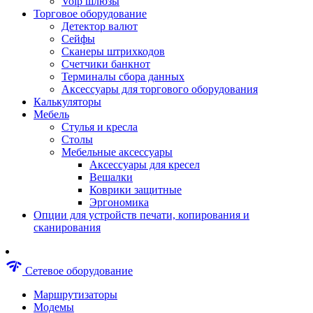
Voip шлюзы
Аксессуары для пневмоинструментов
Торговое оборудование
Гайковерты пневматические
Детектор валют
Инструмент пневматический
Сейфы
Инструмент измерительный
Сканеры штрихкодов
Краскораспылители пневматические
Счетчики банкнот
Наборы пневматические
Терминалы сбора данных
Пистолеты пневматические
Аксессуары для торгового оборудования
Шлифмашины пневматические
Калькуляторы
Сварочные аппараты
Мебель
Шуруповерты
Стулья и кресла
Аксессуары для сварочного оборудован
Столы
Дрели
Мебельные аксессуары
Лобзики
Аксессуары для кресел
Перфораторы
Вешалки
Шлифмашины
Коврики защитные
Наборы инструментов
Эргономика
Пилы
Опции для устройств печати, копирования и
Плиткорезы
сканирования
Краскопульты
Фены технические
Рубанки
network_check
Сетевое оборудование
Пылесосы строительные
Отвертки аккумуляторные
Маршрутизаторы
Электроточила
Модемы