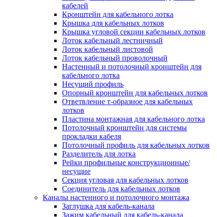
Зажим несущего троса
кабелей
Зажим/клипса для крепления труб
Кронштейн для кабельного лотка
Скоба крепежная
Крышка для кабельных лотков
Скоба с гвоздем
Крышка угловой секции кабельных лотков
Соединитель провода
Лоток кабельный лестничный
Материалы для подключения
Лоток кабельный листовой
Аксессуары для распределительн
Лоток кабельный проволочный
коробок/корпусов для монтажа в с
Настенный и потолочный кронштейн для
и в потолке
кабельного лотка
Зажим безвинтовой клеммный
Несущий профиль
Коробка клеммная
Опорный кронштейн для кабельных лотков
Коробка распределительная для
Ответвление т-образное для кабельных
потолочных светильников
лотков
Крышка для распределительной
Пластина монтажная для кабельного лотка
коробки/корпуса для монтажа в ст
Потолочный кронштейн для системы
в потолке
прокладки кабеля
Распределительная коробка/корпус
Потолочный профиль для кабельных лотков
монтажа в стене и в потолке
Разделитель для лотка
Распределительная коробка/корпус
Рейки профильные конструкционные/
монтажа на стене и на потолке
несущие
Система электромонтажных колонн
Секция угловая для кабельных лотков
Электромонтажная колонна
Соединитель для кабельных лотков
Системы ввода для кабелей и проводов
Каналы настенного и потолочного монтажа
Ввод кабельный/сальник
Заглушка для кабель-канала
Уплотнитель для кабельного разъе
Зажим кабельный для кабель-канала