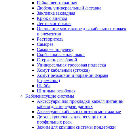
канала в стену/потолок/щит
Гайка шестигранная
Соединитель на стык для настенн
Дюбель универсальный /вставка
кабель-канала
Заклепка закладная
Соединитель/накладка на стык для
Крюк с винтом
кабель-канала
Лента монтажная
Угол внешний для кабель-канала
Основание монтажное для кабельных стяжек
Угол внешний для настенного каб
и элементов
канала
Растворитель
Угол внутренний для кабель-канал
Саморез
Угол т-образный для кабель-канал
Саморез по дереву
Колодки клеммные
Скоба такелажная, шакл
Аксессуары для клеммной колодк
Стержень резьбовой
Колодка заземления клеммная
Универсальная троссовая подвеска
Нулевая шина
Хомут кабельный (стяжка)
Одно-многополюсная клеммная
Хомут резьбовой u-образной формы
колодка
(стремянка)
Перегородка концевая и
Шайба
разделительная для клеммной кол
Шпилька резьбовая
Проходная клеммная колодка
Кабеленесущие системы
Торцевая клемма клеммной колод
Аксессуары для прокладки кабеля питания/
Короба кабельные
кабеля для передачи данных
Короб распределительный щелево
Аксессуары кабельных лотков монтажные
Материал монтажный
Деталь крепежная для несущих и и
Держатель кабельный зажимной
профильных реек
Зажим балочный
Зажим для крышки системы поддержки