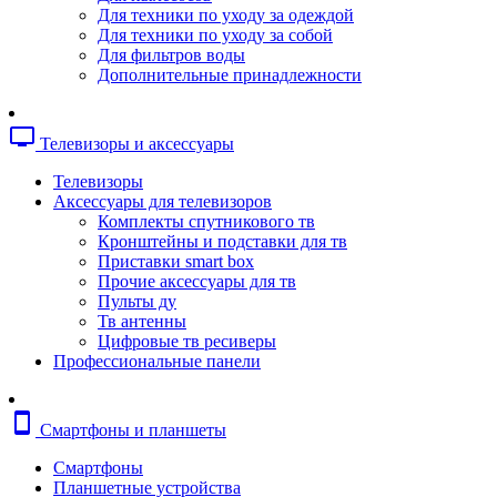
Копировальные аппараты
Для техники по уходу за одеждой
Сканеры
Для техники по уходу за собой
Плоттеры
Для фильтров воды
Ламинаторы
Дополнительные принадлежности
Переплетчики
Резаки
Шредеры
tv
Телевизоры и аксессуары
Телефония
Аксессуары для телефонов
Телевизоры
Атс и модули
Аксессуары для телевизоров
Рации
Комплекты спутникового тв
Консоли для мини-атс
Кронштейны и подставки для тв
Системные телефоны
Приставки smart box
Телефоны
Прочие аксессуары для тв
Телефоны dect
Пульты ду
Телефоны ip
Тв антенны
Voip шлюзы
Цифровые тв ресиверы
Торговое оборудование
Профессиональные панели
Детектор валют
Сейфы
Сканеры штрихкодов
smartphone
Смартфоны и планшеты
Счетчики банкнот
Терминалы сбора данных
Смартфоны
Аксессуары для торгового оборудовани
Планшетные устройства
Калькуляторы