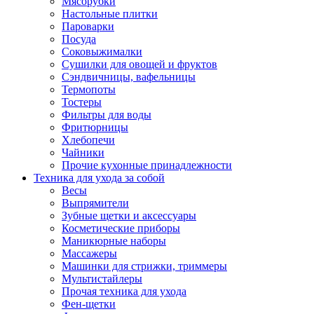
Мясорубки
Зависимые комплекты
Настольные плитки
Микроволновые печи встраиваемые
Пароварки
Морозильные камеры встраиваемые
Посуда
Посудомоечные машины встраиваемые
Соковыжималки
Стиральные машины встраиваемые
Сушилки для овощей и фруктов
Холодильники встраиваемые
Сэндвичницы, вафельницы
Техника для дома
Термопоты
Метеостанции и термометры
Тостеры
Пылесосы
Фильтры для воды
Утюги
Фритюрницы
Парогенераторы и гладильные системы
Хлебопечи
Швейные машины
Чайники
Оверлоки
Прочие кухонные принадлежности
Настольные лампы
Техника для ухода за собой
Гладильные доски
Весы
Часы
Выпрямители
Стеклоочистители
Зубные щетки и аксессуары
Машинки для снятия катышков
Косметические приборы
Сушилки для белья и обуви
Маникюрные наборы
Сезонные товары
Массажеры
Климатическая техника
Машинки для стрижки, триммеры
Приточно-вытяжные вентиляторы
Мультистайлеры
Теплый пол
Прочая техника для ухода
Вентиляторы
Фен-щетки