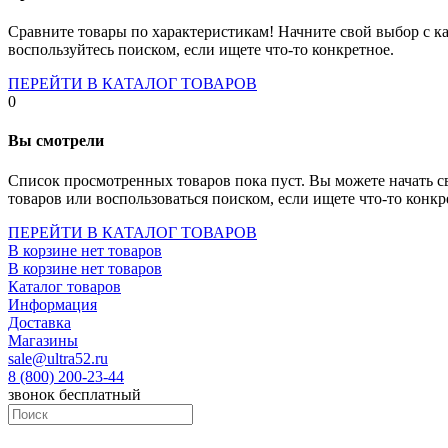
Socket-1700
Socket-1150
Сравните товары по характеристикам! Начните свой выбор с ка
Socket-2066
воспользуйтесь поиском, если ищете что-то конкретное.
Socket-775
Socket-fm2
ПЕРЕЙТИ В КАТАЛОГ ТОВАРОВ
Socket-am4
0
Socket-trx4
Материнские платы для серверов
Вы смотрели
Процессоры
Socket- amd am4
Список просмотренных товаров пока пуст. Вы можете начать с
Socket- intel s1151
товаров или воспользоваться поиском, если ищете что-то конкр
Socket- intel s2066
socket- intel s1200
ПЕРЕЙТИ В КАТАЛОГ ТОВАРОВ
Socket- intel s1700
В корзине нет товаров
Процессоры для серверов
В корзине нет товаров
Видеокарты
Каталог товаров
Оперативная память
Информация
Память ddr2
Доставка
Память ddr3
Магазины
Память ddr4
sale@ultra52.ru
Память ddr5
8 (800) 200-23-44
Память sodimm
звонок бесплатный
Память для серверов
Устройства охлаждения
Жидкостное охлаждение