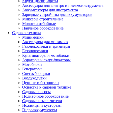
Круги, диски, фрезы
Автолампы
Аксессуары для электро и пневмоинструмента
Автомобильные провода, кабели, адапт
Аккумуляторы для инструмента
Автомобильный инструмент
Зарядные устройства для аккумуляторов
Автохимия
Миксеры строительные
Аккумуляторы, зарядные устройства, ка
Молотки отбойные
Домкраты
Паяльное оборудование
Компрессоры и манометры
Садовая техника
Пылесосы автомобильные
Минимойки
Разветвители и адаптеры прикуривателя
Аксессуары для минимоек
Термохолодильники
Газонокосилки и триммеры
Шумоизоляция
Газонокосилки
Щетки стеклоочистителей
Культиваторы и мотоблоки
Прочие аксессуары для автомобилей
Аэраторы и скарификаторы
Велосипеды и самокаты
Мотоблоки
Электротранспорт
Генераторы
Радиоуправляемые модели
Снегоуборщики
Аксессуары для велосипедов
Воздуходувки
аксессуары для радиоуправляемых моделей
Цепные и бензопилы
Расходные материалы
Оснастка к садовой технике
Бумага разная
Садовые насосы
Бумага для офисной техники
Поливочное оборудование
Бумага для профессиональной печати
Садовые измельчители
Фотобумага
Ножницы и кусторезы
Наклейки
Гидроаккумуляторы
Термобумага