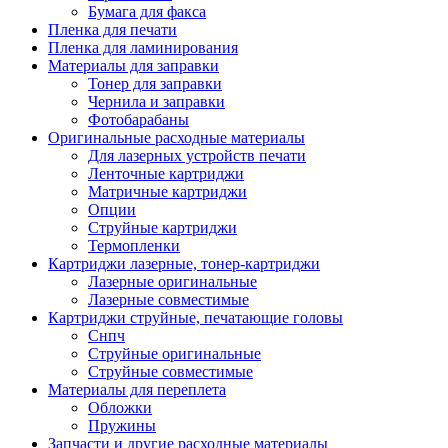
Бумага для факса
Изделия для прокладки кабеля и электромонт
Пленка для печати
Арматура кабельная/изоляционные
Пленка для ламинирования
материалы
Материалы для заправки
Гильза соединительная для
Тонер для заправки
алюминиевых проводников под
Чернила и заправки
опрессовку
Фотобарабаны
Гильза соединительная для медны
Оригинальные расходные материалы
проводников под опрессовку
Для лазерных устройств печати
Гильза соединительная со срывны
Ленточные картриджи
болтами
Матричные картриджи
Заглушка термоусадочная концева
Опции
Зажим соединительный,
Струйные картриджи
ответвительный
Термопленки
Лубрикант-гель для смазки кабеля
Картриджи лазерные, тонер-картриджи
Муфта кабельная концевая
Лазерные оригинальные
Муфта кабельная соединительная
Лазерные совместимые
Наконечник быстроразмыкаемый
Картриджи струйные, печатающие головы
Наконечник кабельный со срывн
Снпч
болтами
Струйные оригинальные
Наконечник кабельный трубчатый
Струйные совместимые
медных проводников
Материалы для переплета
Наконечник обжимной кабельный
Обложки
алюминиевых проводников
Пружины
Наконечник обжимной кабельный
Запчасти и другие расходные материалы
медных проводников