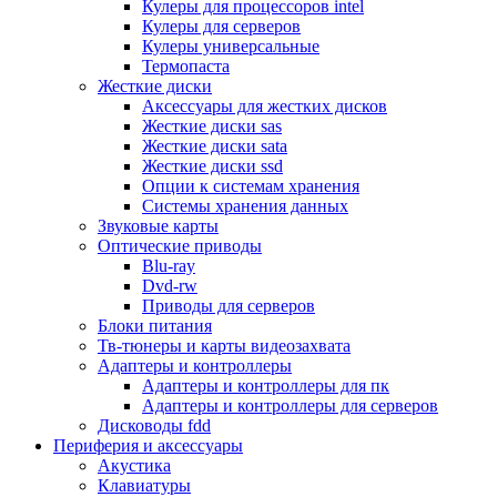
Кулеры для процессоров intel
Микрофоны
Кулеры для серверов
Элементы питания, батарейки
Кулеры универсальные
Портмоне, боксы, стойки для дисков
Термопаста
Презентеры
Жесткие диски
Виртуальные очки
Аксессуары для жестких дисков
Аксессуары и опции для ноутбуков
Жесткие диски sas
Клавиатуры для ноутбуков
Жесткие диски sata
Сумки
Жесткие диски ssd
Адаптеры и зарядные устройства
Опции к системам хранения
Подставки
Системы хранения данных
Док станции, порт репликаторы
Звуковые карты
Батареи
Оптические приводы
Разное
Blu-ray
Носители информации
Dvd-rw
Внешние жесткие диски
Приводы для серверов
Карты памяти
Блоки питания
Оптические носители
Тв-тюнеры и карты видеозахвата
Blu-ray
Адаптеры и контроллеры
Cd-r
Адаптеры и контроллеры для пк
Cd-rw
Адаптеры и контроллеры для серверов
Dvd-r
Дисководы fdd
Dvdr
Периферия и аксессуары
Dvdrw
Акустика
Флешки
Клавиатуры
Серверы