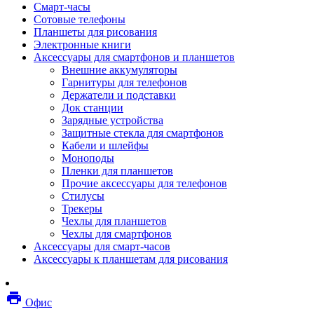
Смарт-часы
Мебель
Сотовые телефоны
Стулья и кресла
Планшеты для рисования
Столы
Электронные книги
Мебельные аксессуары
Аксессуары для смартфонов и планшетов
Аксессуары для кресел
Внешние аккумуляторы
Вешалки
Гарнитуры для телефонов
Коврики защитные
Держатели и подставки
Эргономика
Док станции
Опции для устройств печати, копирования и
Зарядные устройства
сканирования
Защитные стекла для смартфонов
Сетевое оборудование
Кабели и шлейфы
Маршрутизаторы
Моноподы
Модемы
Пленки для планшетов
Точки доступа
Прочие аксессуары для телефонов
Сетевые адаптеры
Стилусы
Коммутаторы
Трекеры
Расширители беспроводной сети
Чехлы для планшетов
Wi-fi антенны
Чехлы для смартфонов
Инструмент
Аксессуары для смарт-часов
Кабель
Аксессуары к планшетам для рисования
Монтажные компоненты
Медиаконвертеры и трансиверы
Межсетевые экраны
local_printshop
Видеоконференцсвязь
Офис
видеотерминалы