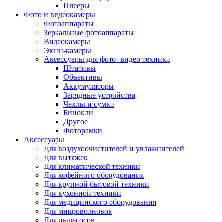
Внешние аккумуляторы
Плееры
Гарнитуры для телефонов
Фото и видеокамеры
Держатели и подставки
Фотоаппараты
Док станции
Зеркальные фотоаппараты
Зарядные устройства
Видеокамеры
Защитные стекла для смартфонов
Экшн-камеры
Кабели и шлейфы
Аксессуары для фото- видео техники
Моноподы
Штативы
Пленки для планшетов
Объективы
Прочие аксессуары для телефонов
Аккумуляторы
Стилусы
Зарядные устройства
Трекеры
Чехлы и сумки
Чехлы для планшетов
Бинокли
Чехлы для смартфонов
Другое
Аксессуары для смарт-часов
Фоторамки
Аксессуары к планшетам для рисования
Аксессуары
Офис
Для воздухоочистителей и увлажнителей
Принтеры лазерные
Для вытяжек
Принтеры струйные
Для климатической техники
Принтеры матричные
Для кофейного оборудования
Мфу лазерные
Для крупной бытовой техники
Мфу струйные
Для кухонной техники
Мфу светодиодные
Для медицинского оборудования
Портативные принтеры
Для микроволновок
Принтеры для печати наклеек
Для пылесосов