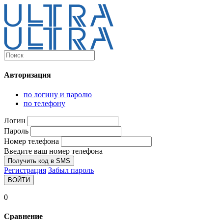
Каталог
Ultra-выгодно!
Авторизация
Компьютеры и комплектующие
Ноутбуки
по логину и паролю
Персональные компьютеры
по телефону
Моноблоки
Мониторы
Логин
Комплектующие
Пароль
Корпуса
Номер телефона
Аксессуары для корпусов
Корпуса fullatx и atx
Введите ваш номер телефона
Корпуса matx
Получить код в SMS
Корпуса miniitx
Регистрация
Забыл пароль
Корпуса для серверов
ВОЙТИ
Материнские платы
Cpu integrated
0
Socket-1151
Socket-1200
Сравнение