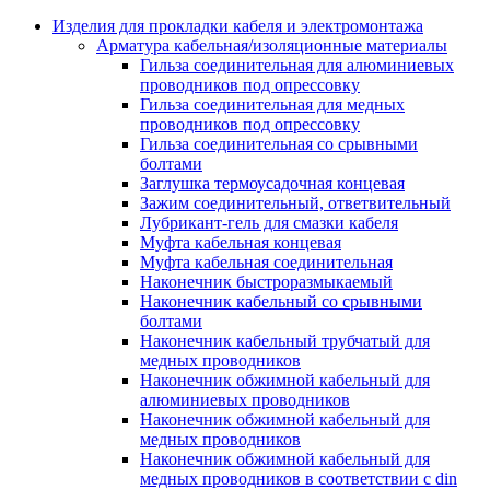
Аксессуары кабельных лотков
монтажные
Изделия для прокладки кабеля и электромонтажа
Деталь крепежная для несущих и 
Арматура кабельная/изоляционные материалы
профильных реек
Гильза соединительная для алюминиевых
Зажим для крышки системы
проводников под опрессовку
поддержки кабелей
Гильза соединительная для медных
Кронштейн для кабельного лотка
проводников под опрессовку
Крышка для кабельных лотков
Гильза соединительная со срывными
Крышка угловой секции кабельны
болтами
лотков
Заглушка термоусадочная концевая
Лоток кабельный лестничный
Зажим соединительный, ответвительный
Лоток кабельный листовой
Лубрикант-гель для смазки кабеля
Лоток кабельный проволочный
Муфта кабельная концевая
Настенный и потолочный кроншт
Муфта кабельная соединительная
для кабельного лотка
Наконечник быстроразмыкаемый
Несущий профиль
Наконечник кабельный со срывными
Опорный кронштейн для кабельн
болтами
лотков
Наконечник кабельный трубчатый для
Ответвление т-образное для кабел
медных проводников
лотков
Наконечник обжимной кабельный для
Пластина монтажная для кабельно
алюминиевых проводников
лотка
Наконечник обжимной кабельный для
Потолочный кронштейн для сист
медных проводников
прокладки кабеля
Наконечник обжимной кабельный для
Потолочный профиль для кабельн
медных проводников в соответствии с din