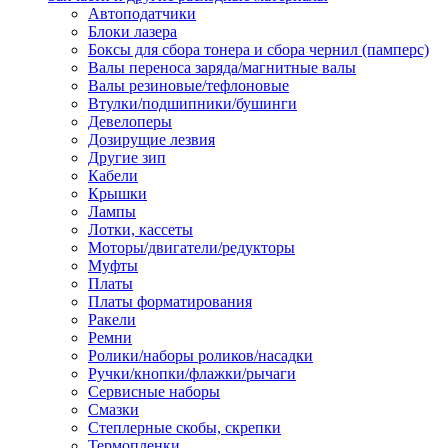
Автоподатчики
Наконечник обжимной кабельный
Блоки лазера
медных проводников в соответств
Боксы для сбора тонера и сбора чернил (памперс)
din 46236
Валы переноса заряда/магнитные валы
Наконечник-гильза для медных
Валы резиновые/тефлоновые
проводников
Втулки/подшипники/бушинги
Пружина постоянного давления
Девелоперы
Разъем слаботочный
Дозирущие лезвия
Сжим ответвительный, ответвите
Другие зип
Система маркировки кабеля
Кабели
Скотч и изоляционная лента
Крышки
Спрей
Лампы
Трубка термоусадочная
Лотки, кассеты
Трубки изоляционные, кембрики
Моторы/двигатели/редукторы
Ящик для хранения инструмента и
Муфты
термоусадочных трубок
Платы
Изделия крепежные
Платы форматирования
Анкер болтовой
Ракели
Анкер забивной
Ремни
Анкер клиновой
Ролики/наборы роликов/насадки
Болт анкерный
Ручки/кнопки/флажки/рычаги
Болт с т-образной головкой
Сервисные наборы
Болт с шестигранной головкой
Смазки
Винт для пневматической отвертк
Степлерные скобы, скрепки
Винт с кольцом
Термопленки