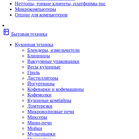
Неттопы, тонкие клиенты, платформы nuc
Фены
Микрокомпьютеры
Щипцы
Опции для компьютеров
Электробритвы
Эпиляторы
Крупная бытовая техника
kitchen
Холодильники
Бытовая техника
Стиральные машины
Сушильные машины
Кухонная техника
Морозильные камеры
Блендеры, измельчители
Морозильные лари
Блинницы
Плиты
Вакуумные упаковщики
Газовые и комбинированные плит
Весы кухонные
Электрические плиты
Гриль
Посудомоечные машины
Дистилляторы
Водонагреватели
Йогуртницы
Бойлеры
Кофеварки и кофемашины
Проточные водонагреватели
Кофемолки
Встраиваемая техника
Кухонные комбайны
Варочные поверхности газовые/
Ломтерезки
комбинированные
Микроволновые печи
Варочные поверхности электрические
Миксеры
Вытяжки
Мини-печи
Вытяжки встраиваемые
Мойки
Духовые шкафы газовые
Мультиварки
Духовые шкафы электрические