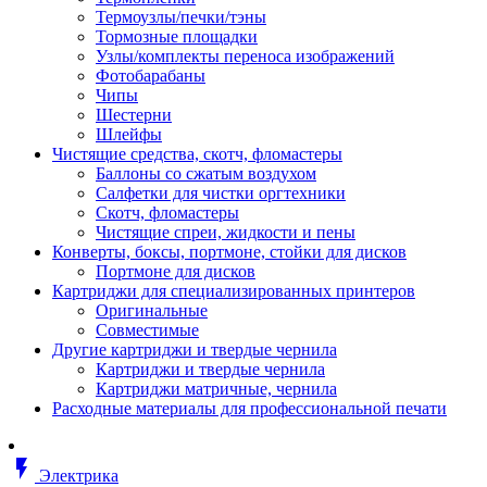
Втулка изолирующая
Термоузлы/печки/тэны
Гайка длинная
Тормозные площадки
Гайка скользящая
Узлы/комплекты переноса изображений
Гайка стопорная
Фотобарабаны
Гайка шестигранная
Чипы
Дюбель универсальный /вставка
Шестерни
Заклепка закладная
Шлейфы
Крюк с винтом
Чистящие средства, скотч, фломастеры
Лента монтажная
Баллоны со сжатым воздухом
Основание монтажное для кабель
Салфетки для чистки оргтехники
стяжек и элементов
Скотч, фломастеры
Растворитель
Чистящие спреи, жидкости и пены
Саморез
Конверты, боксы, портмоне, стойки для дисков
Саморез по дереву
Портмоне для дисков
Скоба такелажная, шакл
Картриджи для специализированных принтеров
Стержень резьбовой
Оригинальные
Универсальная троссовая подвеска
Совместимые
Хомут кабельный (стяжка)
Другие картриджи и твердые чернила
Хомут резьбовой u-образной фор
Картриджи и твердые чернила
(стремянка)
Картриджи матричные, чернила
Шайба
Расходные материалы для профессиональной печати
Шпилька резьбовая
Кабеленесущие системы
Аксессуары для прокладки кабеля
flash_on
питания/ кабеля для передачи дан
Электрика