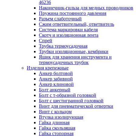
лотков
46236
Разделитель для лотка
Наконечник-гильза для медных проводников
Рейки профильные конструкционн
Пружина постоянного давления
несущие
Разъем слаботочный
Секция угловая для кабельных лот
Сжим ответвительный, ответвитель
Соединитель для кабельных лотко
Система маркировки кабеля
Каналы настенного и потолочного монт
Скотч и изоляционная лента
Заглушка для кабель-канала
Спрей
Зажим кабельный для кабель-кана
Трубка термоусадочная
Кабель-канал
Трубки изоляционные, кембрики
Кабель-канал напольный
Ящик для хранения инструмента и
Кабель-канал настенный (парапет
термоусадочных трубок
Коробка монтажная для настенног
Изделия крепежные
кабель-канала
Анкер болтовой
Коробка распределительная для си
Анкер забивной
кабель-каналов
Анкер клиновой
Крышка для настенного кабель-ка
Болт анкерный
Панель лицевая для настенного ка
Болт с т-образной головкой
канала
Болт с шестигранной головкой
Перегородка разделительная для
Винт для пневматической отвертки
настенного кабель-канала
Винт с кольцом
Переходник для кабель-канала
Втулка изолирующая
Поворот для кабель-канала
Гайка длинная
Поворот для настенного кабель-ка
Гайка скользящая
Рамка для ввода настенного кабель
Гайка стопорная