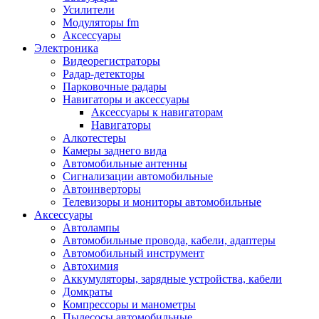
Запчасти и другие расходные материалы
Усилители
Автоподатчики
Модуляторы fm
Блоки лазера
Аксессуары
Боксы для сбора тонера и сбора чернил
Электроника
(памперс)
Видеорегистраторы
Валы переноса заряда/магнитные валы
Радар-детекторы
Валы резиновые/тефлоновые
Парковочные радары
Втулки/подшипники/бушинги
Навигаторы и аксессуары
Девелоперы
Аксессуары к навигаторам
Дозирущие лезвия
Навигаторы
Другие зип
Алкотестеры
Кабели
Камеры заднего вида
Крышки
Автомобильные антенны
Лампы
Сигнализации автомобильные
Лотки, кассеты
Автоинверторы
Моторы/двигатели/редукторы
Телевизоры и мониторы автомобильные
Муфты
Аксессуары
Платы
Автолампы
Платы форматирования
Автомобильные провода, кабели, адаптеры
Ракели
Автомобильный инструмент
Ремни
Автохимия
Ролики/наборы роликов/насадки
Аккумуляторы, зарядные устройства, кабели
Ручки/кнопки/флажки/рычаги
Домкраты
Сервисные наборы
Компрессоры и манометры
Смазки
Пылесосы автомобильные