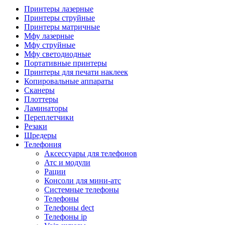
Камеры для видеоконференцсвязи
Принтеры лазерные
Аксессуары для видеоконференцсвязи
Принтеры струйные
Системы безопасности и умный дом
Принтеры матричные
Видеонаблюдение
Мфу лазерные
Аксессуары для видеонаблюдения
Мфу струйные
Камеры видеонаблюдения
Мфу светодиодные
Комплекты видеонаблюдения
Портативные принтеры
Мониторы и видеостены
Принтеры для печати наклеек
Регистраторы
Копировальные аппараты
Тепловизоры
Сканеры
Контроль доступа
Плоттеры
Аксессуары для скуд
Ламинаторы
Видеодомофоны
Переплетчики
Вызывные панели
Резаки
Датчики
Шредеры
Доводчики
Телефония
Замки
Аксессуары для телефонов
Контроллеры
Атс и модули
Считыватели
Рации
Терминалы доступа
Консоли для мини-атс
Охранно-пожарная сигнализация
Системные телефоны
Умный дом
Телефоны
Коннекторы и розетки
Телефоны dect
Инструмент и садовая техника
Телефоны ip
Электро и пневмоинструмент