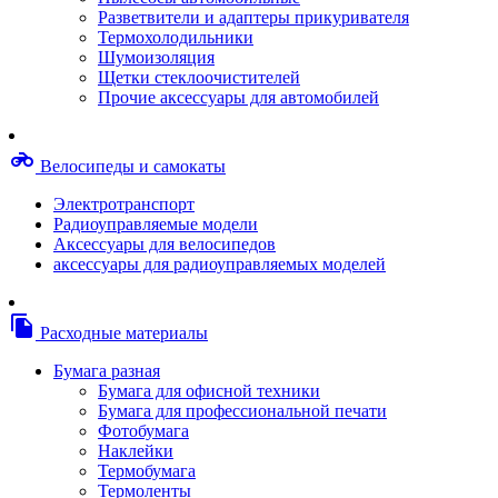
Степлерные скобы, скрепки
Разветвители и адаптеры прикуривателя
Термопленки
Термохолодильники
Термоузлы/печки/тэны
Шумоизоляция
Тормозные площадки
Щетки стеклоочистителей
Узлы/комплекты переноса изображений
Прочие аксессуары для автомобилей
Фотобарабаны
Чипы
Шестерни
motorcycle
Велосипеды и самокаты
Шлейфы
Чистящие средства, скотч, фломастеры
Электротранспорт
Баллоны со сжатым воздухом
Радиоуправляемые модели
Салфетки для чистки оргтехники
Аксессуары для велосипедов
Скотч, фломастеры
аксессуары для радиоуправляемых моделей
Чистящие спреи, жидкости и пены
Конверты, боксы, портмоне, стойки для диско
Портмоне для дисков
file_copy
Расходные материалы
Картриджи для специализированных принтер
Оригинальные
Бумага разная
Совместимые
Бумага для офисной техники
Другие картриджи и твердые чернила
Бумага для профессиональной печати
Картриджи и твердые чернила
Фотобумага
Картриджи матричные, чернила
Наклейки
Расходные материалы для профессиональной
Термобумага
печати
Термоленты
Электрика