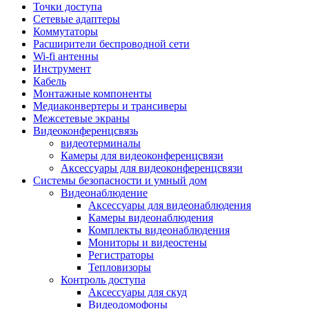
Штроборезы
Точки доступа
Фрезеры
Сетевые адаптеры
Степлеры строительные
Коммутаторы
Станки
Расширители беспроводной сети
Пистолеты клеевые
Wi-fi антенны
Удлинители силовые
Инструмент
Пилки и полотна
Кабель
Граверы
Монтажные компоненты
Наборы бит и сверел
Медиаконвертеры и трансиверы
Инструмент многофункциональный
Межсетевые экраны
Круги, диски, фрезы
Видеоконференцсвязь
Аксессуары для электро и
видеотерминалы
пневмоинструмента
Камеры для видеоконференцсвязи
Аккумуляторы для инструмента
Аксессуары для видеоконференцсвязи
Зарядные устройства для аккумуляторов
Системы безопасности и умный дом
Миксеры строительные
Видеонаблюдение
Молотки отбойные
Аксессуары для видеонаблюдения
Паяльное оборудование
Камеры видеонаблюдения
Садовая техника
Комплекты видеонаблюдения
Минимойки
Мониторы и видеостены
Аксессуары для минимоек
Регистраторы
Газонокосилки и триммеры
Тепловизоры
Газонокосилки
Контроль доступа
Культиваторы и мотоблоки
Аксессуары для скуд
Аэраторы и скарификаторы
Видеодомофоны