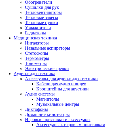
Усилители
Обогреватели
Плееры и аксессуары
Сушилки для рук
Плееры
Тепловентиляторы
Фото и видеокамеры
Тепловые завесы
Фотоаппараты
Тепловые пушки
Зеркальные фотоаппараты
Увлажнители
Видеокамеры
Радиаторы
Экшн-камеры
Медицинская техника
Аксессуары для фото- видео техники
Ингаляторы
Штативы
Назальные аспираторы
Объективы
Стетоскопы
Аккумуляторы
Термометры
Зарядные устройства
Тонометры
Чехлы и сумки
Электрические грелки
Бинокли
Аудио-видео техника
Другое
Аксессуары для аудио-видео техники
Фоторамки
Кабели для аудио и видео
Аксессуары
Кронштейны для акустики
Для воздухоочистителей и увлажнителе
Аудио системы
Для вытяжек
Магнитолы
Для климатической техники
Музыкальные центры
Для кофейного оборудования
Диктофоны
Для крупной бытовой техники
Домашние кинотеатры
Для кухонной техники
Игровые приставки и аксессуары
Для медицинского оборудования
Аксессуары к игровым приставкам