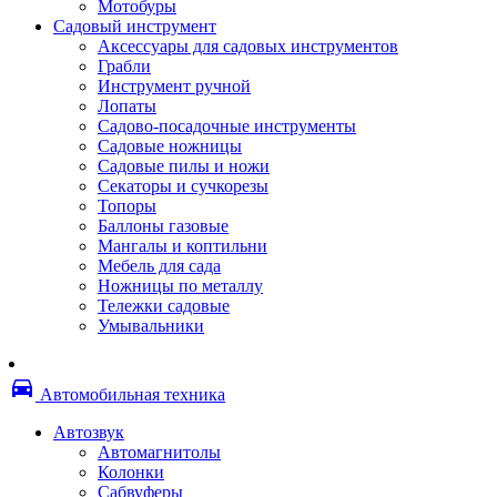
Мотобуры
Термоленты
Садовый инструмент
Бумага для факса
Аксессуары для садовых инструментов
Пленка для печати
Грабли
Пленка для ламинирования
Инструмент ручной
Материалы для заправки
Лопаты
Тонер для заправки
Садово-посадочные инструменты
Чернила и заправки
Садовые ножницы
Фотобарабаны
Садовые пилы и ножи
Оригинальные расходные материалы
Секаторы и сучкорезы
Для лазерных устройств печати
Топоры
Ленточные картриджи
Баллоны газовые
Матричные картриджи
Мангалы и коптильни
Опции
Мебель для сада
Струйные картриджи
Ножницы по металлу
Термопленки
Тележки садовые
Картриджи лазерные, тонер-картриджи
Умывальники
Лазерные оригинальные
Лазерные совместимые
Картриджи струйные, печатающие головы
directions_car
Снпч
Автомобильная техника
Струйные оригинальные
Струйные совместимые
Автозвук
Материалы для переплета
Автомагнитолы
Обложки
Колонки
Пружины
Сабвуферы