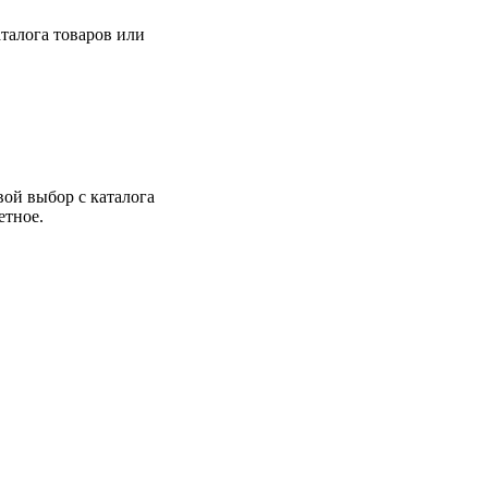
талога товаров или
вой выбор с каталога
етное.