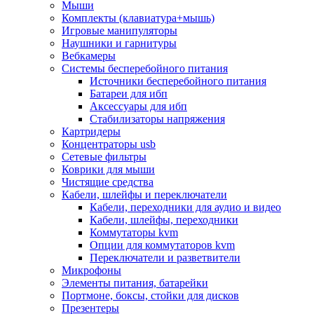
Мыши
Программное обеспечение
Комплекты (клавиатура+мышь)
Операционные системы
Игровые манипуляторы
Антивирусное по
Наушники и гарнитуры
Офисные приложения
Вебкамеры
Неттопы, тонкие клиенты, платформы nuc
Системы бесперебойного питания
Микрокомпьютеры
Источники бесперебойного питания
Опции для компьютеров
Батареи для ибп
Бытовая техника
Аксессуары для ибп
Кухонная техника
Стабилизаторы напряжения
Блендеры, измельчители
Картридеры
Блинницы
Концентраторы usb
Вакуумные упаковщики
Сетевые фильтры
Весы кухонные
Коврики для мыши
Гриль
Чистящие средства
Дистилляторы
Кабели, шлейфы и переключатели
Йогуртницы
Кабели, переходники для аудио и видео
Кофеварки и кофемашины
Кабели, шлейфы, переходники
Кофемолки
Коммутаторы kvm
Кухонные комбайны
Опции для коммутаторов kvm
Ломтерезки
Переключатели и разветвители
Микроволновые печи
Микрофоны
Миксеры
Элементы питания, батарейки
Мини-печи
Портмоне, боксы, стойки для дисков
Мойки
Презентеры
Мультиварки