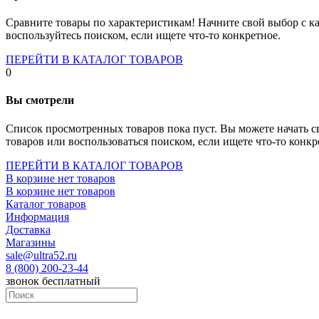
Socket-1700
Socket-1150
Сравните товары по характеристикам! Начните свой выбор с ка
Socket-2066
воспользуйтесь поиском, если ищете что-то конкретное.
Socket-775
Socket-fm2
ПЕРЕЙТИ В КАТАЛОГ ТОВАРОВ
Socket-am4
0
Socket-trx4
Материнские платы для серверов
Вы смотрели
Процессоры
Socket- amd am4
Список просмотренных товаров пока пуст. Вы можете начать с
Socket- intel s1151
товаров или воспользоваться поиском, если ищете что-то конкр
Socket- intel s2066
socket- intel s1200
ПЕРЕЙТИ В КАТАЛОГ ТОВАРОВ
Socket- intel s1700
В корзине нет товаров
Процессоры для серверов
В корзине нет товаров
Видеокарты
Каталог товаров
Оперативная память
Информация
Память ddr2
Доставка
Память ddr3
Магазины
Память ddr4
sale@ultra52.ru
Память ddr5
8 (800) 200-23-44
Память sodimm
звонок бесплатный
Память для серверов
Устройства охлаждения
Жидкостное охлаждение