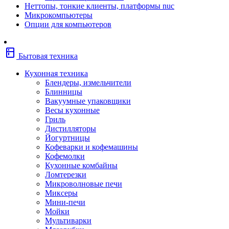
Неттопы, тонкие клиенты, платформы nuc
Фены
Микрокомпьютеры
Щипцы
Опции для компьютеров
Электробритвы
Эпиляторы
Крупная бытовая техника
kitchen
Холодильники
Бытовая техника
Стиральные машины
Сушильные машины
Кухонная техника
Морозильные камеры
Блендеры, измельчители
Морозильные лари
Блинницы
Плиты
Вакуумные упаковщики
Газовые и комбинированные плит
Весы кухонные
Электрические плиты
Гриль
Посудомоечные машины
Дистилляторы
Водонагреватели
Йогуртницы
Бойлеры
Кофеварки и кофемашины
Проточные водонагреватели
Кофемолки
Встраиваемая техника
Кухонные комбайны
Варочные поверхности газовые/комбин
Ломтерезки
Варочные поверхности электрические
Микроволновые печи
Вытяжки
Миксеры
Вытяжки встраиваемые
Мини-печи
Духовые шкафы газовые
Мойки
Духовые шкафы электрические
Мультиварки
Зависимые комплекты