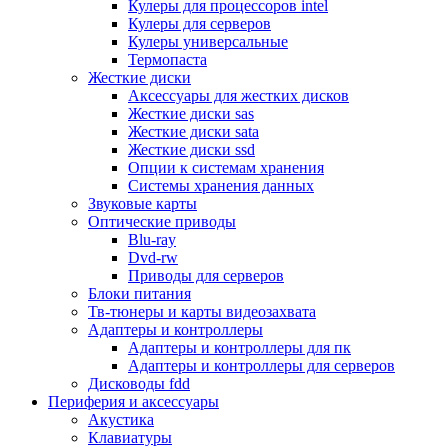
Кулеры для процессоров intel
Микрофоны
Кулеры для серверов
Элементы питания, батарейки
Кулеры универсальные
Портмоне, боксы, стойки для дисков
Термопаста
Презентеры
Жесткие диски
Виртуальные очки
Аксессуары для жестких дисков
Аксессуары и опции для ноутбуков
Жесткие диски sas
Клавиатуры для ноутбуков
Жесткие диски sata
Сумки
Жесткие диски ssd
Адаптеры и зарядные устройства
Опции к системам хранения
Подставки
Системы хранения данных
Док станции, порт репликаторы
Звуковые карты
Батареи
Оптические приводы
Разное
Blu-ray
Носители информации
Dvd-rw
Внешние жесткие диски
Приводы для серверов
Карты памяти
Блоки питания
Оптические носители
Тв-тюнеры и карты видеозахвата
Blu-ray
Адаптеры и контроллеры
Cd-r
Адаптеры и контроллеры для пк
Cd-rw
Адаптеры и контроллеры для серверов
Dvd-r
Дисководы fdd
Dvdr
Периферия и аксессуары
Dvdrw
Акустика
Флешки
Клавиатуры
Серверы