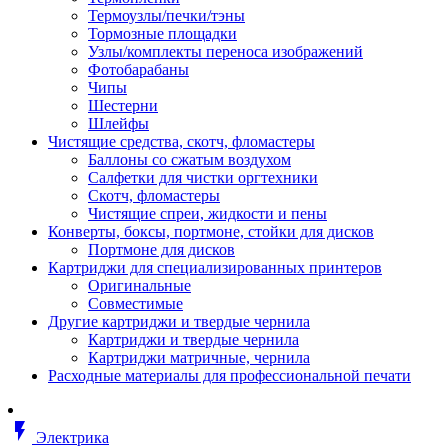
Втулка изолирующая
Термоузлы/печки/тэны
Гайка длинная
Тормозные площадки
Гайка скользящая
Узлы/комплекты переноса изображений
Гайка стопорная
Фотобарабаны
Гайка шестигранная
Чипы
Дюбель универсальный /вставка
Шестерни
Заклепка закладная
Шлейфы
Крюк с винтом
Чистящие средства, скотч, фломастеры
Лента монтажная
Баллоны со сжатым воздухом
Основание монтажное для кабель
Салфетки для чистки оргтехники
стяжек и элементов
Скотч, фломастеры
Растворитель
Чистящие спреи, жидкости и пены
Саморез
Конверты, боксы, портмоне, стойки для дисков
Саморез по дереву
Портмоне для дисков
Скоба такелажная, шакл
Картриджи для специализированных принтеров
Стержень резьбовой
Оригинальные
Универсальная троссовая подвеска
Совместимые
Хомут кабельный (стяжка)
Другие картриджи и твердые чернила
Хомут резьбовой u-образной фор
Картриджи и твердые чернила
(стремянка)
Картриджи матричные, чернила
Шайба
Расходные материалы для профессиональной печати
Шпилька резьбовая
Кабеленесущие системы
Аксессуары для прокладки кабеля
flash_on
питания/ кабеля для передачи дан
Электрика