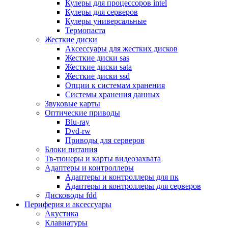
Кулеры для процессоров intel
Микрофоны
Кулеры для серверов
Элементы питания, батарейки
Кулеры универсальные
Портмоне, боксы, стойки для дисков
Термопаста
Презентеры
Жесткие диски
Виртуальные очки
Аксессуары для жестких дисков
Аксессуары и опции для ноутбуков
Жесткие диски sas
Клавиатуры для ноутбуков
Жесткие диски sata
Сумки
Жесткие диски ssd
Адаптеры и зарядные устройства
Опции к системам хранения
Подставки
Системы хранения данных
Док станции, порт репликаторы
Звуковые карты
Батареи
Оптические приводы
Разное
Blu-ray
Носители информации
Dvd-rw
Внешние жесткие диски
Приводы для серверов
Карты памяти
Блоки питания
Оптические носители
Тв-тюнеры и карты видеозахвата
Blu-ray
Адаптеры и контроллеры
Cd-r
Адаптеры и контроллеры для пк
Cd-rw
Адаптеры и контроллеры для серверов
Dvd-r
Дисководы fdd
Dvdr
Периферия и аксессуары
Dvdrw
Акустика
Флешки
Клавиатуры
Серверы