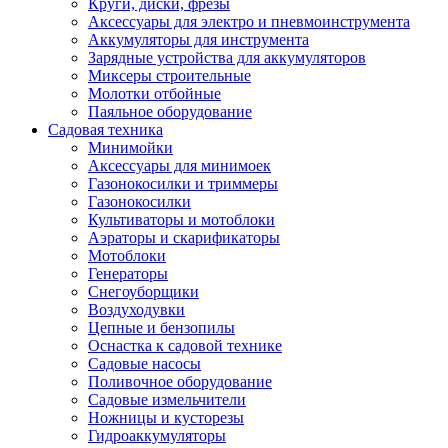
Круги, диски, фрезы
Автолампы
Аксессуары для электро и пневмоинструмента
Автомобильные провода, кабели, адапт
Аккумуляторы для инструмента
Автомобильный инструмент
Зарядные устройства для аккумуляторов
Автохимия
Миксеры строительные
Аккумуляторы, зарядные устройства, ка
Молотки отбойные
Домкраты
Паяльное оборудование
Компрессоры и манометры
Садовая техника
Пылесосы автомобильные
Минимойки
Разветвители и адаптеры прикуривателя
Аксессуары для минимоек
Термохолодильники
Газонокосилки и триммеры
Шумоизоляция
Газонокосилки
Щетки стеклоочистителей
Культиваторы и мотоблоки
Прочие аксессуары для автомобилей
Аэраторы и скарификаторы
Велосипеды и самокаты
Мотоблоки
Электротранспорт
Генераторы
Радиоуправляемые модели
Снегоуборщики
Аксессуары для велосипедов
Воздуходувки
аксессуары для радиоуправляемых моделей
Цепные и бензопилы
Расходные материалы
Оснастка к садовой технике
Бумага разная
Садовые насосы
Бумага для офисной техники
Поливочное оборудование
Бумага для профессиональной печати
Садовые измельчители
Фотобумага
Ножницы и кусторезы
Наклейки
Гидроаккумуляторы
Термобумага