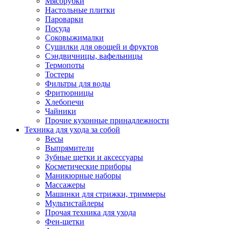
Мясорубки
Зависимые комплекты
Настольные плитки
Микроволновые печи встраиваемые
Пароварки
Морозильные камеры встраиваемые
Посуда
Посудомоечные машины встраиваемые
Соковыжималки
Стиральные машины встраиваемые
Сушилки для овощей и фруктов
Холодильники встраиваемые
Сэндвичницы, вафельницы
Техника для дома
Термопоты
Метеостанции и термометры
Тостеры
Пылесосы
Фильтры для воды
Утюги
Фритюрницы
Парогенераторы и гладильные системы
Хлебопечи
Швейные машины
Чайники
Оверлоки
Прочие кухонные принадлежности
Настольные лампы
Техника для ухода за собой
Гладильные доски
Весы
Часы
Выпрямители
Стеклоочистители
Зубные щетки и аксессуары
Машинки для снятия катышков
Косметические приборы
Сушилки для белья и обуви
Маникюрные наборы
Сезонные товары
Массажеры
Климатическая техника
Машинки для стрижки, триммеры
Приточно-вытяжные вентиляторы
Мультистайлеры
Теплый пол
Прочая техника для ухода
Вентиляторы
Фен-щетки