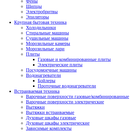
Воздухоочистители
Фены
Кондиционеры
Щипцы
Обогреватели
Электробритвы
Сушилки для рук
Эпиляторы
Тепловентиляторы
Крупная бытовая техника
Тепловые завесы
Холодильники
Тепловые пушки
Стиральные машины
Увлажнители
Сушильные машины
Радиаторы
Морозильные камеры
Медицинская техника
Морозильные лари
Ингаляторы
Плиты
Назальные аспираторы
Газовые и комбинированные плиты
Стетоскопы
Электрические плиты
Термометры
Посудомоечные машины
Тонометры
Водонагреватели
Электрические грелки
Бойлеры
Аудио-видео техника
Проточные водонагреватели
Аксессуары для аудио-видео техники
Встраиваемая техника
Кабели для аудио и видео
Варочные поверхности газовые/комбинированные
Кронштейны для акустики
Варочные поверхности электрические
Аудио системы
Вытяжки
Магнитолы
Вытяжки встраиваемые
Музыкальные центры
Духовые шкафы газовые
Диктофоны
Духовые шкафы электрические
Домашние кинотеатры
Зависимые комплекты