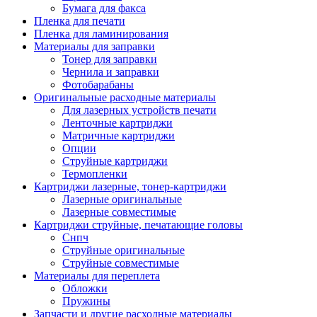
Бумага для факса
Изделия для прокладки кабеля и электромонт
Пленка для печати
Арматура кабельная/изоляционные
Пленка для ламинирования
материалы
Материалы для заправки
Гильза соединительная для
Тонер для заправки
алюминиевых проводников под
Чернила и заправки
опрессовку
Фотобарабаны
Гильза соединительная для медны
Оригинальные расходные материалы
проводников под опрессовку
Для лазерных устройств печати
Гильза соединительная со срывны
Ленточные картриджи
болтами
Матричные картриджи
Заглушка термоусадочная концева
Опции
Зажим соединительный,
Струйные картриджи
ответвительный
Термопленки
Лубрикант-гель для смазки кабеля
Картриджи лазерные, тонер-картриджи
Муфта кабельная концевая
Лазерные оригинальные
Муфта кабельная соединительная
Лазерные совместимые
Наконечник быстроразмыкаемый
Картриджи струйные, печатающие головы
Наконечник кабельный со срывн
Снпч
болтами
Струйные оригинальные
Наконечник кабельный трубчатый
Струйные совместимые
медных проводников
Материалы для переплета
Наконечник обжимной кабельный
Обложки
алюминиевых проводников
Пружины
Наконечник обжимной кабельный
Запчасти и другие расходные материалы
медных проводников