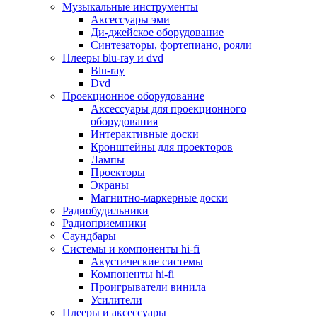
Для микроволновок
Музыкальные инструменты
Для пылесосов
Аксессуары эми
Для техники по уходу за одеждой
Ди-джейское оборудование
Для техники по уходу за собой
Синтезаторы, фортепиано, рояли
Для фильтров воды
Плееры blu-ray и dvd
Дополнительные принадлежности
Blu-ray
Телевизоры и аксессуары
Dvd
Телевизоры
Проекционное оборудование
Аксессуары для телевизоров
Аксессуары для проекционного
Комплекты спутникового тв
оборудования
Кронштейны и подставки для тв
Интерактивные доски
Приставки smart box
Кронштейны для проекторов
Прочие аксессуары для тв
Лампы
Пульты ду
Проекторы
Тв антенны
Экраны
Цифровые тв ресиверы
Магнитно-маркерные доски
Профессиональные панели
Радиобудильники
Смартфоны и планшеты
Радиоприемники
Смартфоны
Саундбары
Планшетные устройства
Системы и компоненты hi-fi
Смарт-часы
Акустические системы
Сотовые телефоны
Компоненты hi-fi
Планшеты для рисования
Проигрыватели винила
Электронные книги
Усилители
Аксессуары для смартфонов и планшетов
Плееры и аксессуары