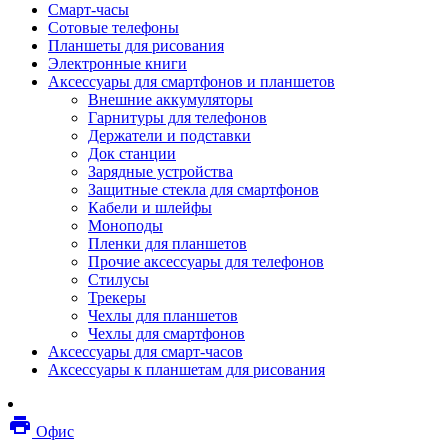
Смарт-часы
Мебель
Сотовые телефоны
Стулья и кресла
Планшеты для рисования
Столы
Электронные книги
Мебельные аксессуары
Аксессуары для смартфонов и планшетов
Аксессуары для кресел
Внешние аккумуляторы
Вешалки
Гарнитуры для телефонов
Коврики защитные
Держатели и подставки
Эргономика
Док станции
Опции для устройств печати, копирования и
Зарядные устройства
сканирования
Защитные стекла для смартфонов
Сетевое оборудование
Кабели и шлейфы
Маршрутизаторы
Моноподы
Модемы
Пленки для планшетов
Точки доступа
Прочие аксессуары для телефонов
Сетевые адаптеры
Стилусы
Коммутаторы
Трекеры
Расширители беспроводной сети
Чехлы для планшетов
Wi-fi антенны
Чехлы для смартфонов
Инструмент
Аксессуары для смарт-часов
Кабель
Аксессуары к планшетам для рисования
Монтажные компоненты
Медиаконвертеры и трансиверы
Межсетевые экраны
local_printshop
Видеоконференцсвязь
Офис
видеотерминалы