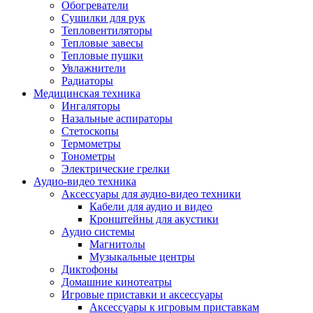
Усилители
Обогреватели
Плееры и аксессуары
Сушилки для рук
Плееры
Тепловентиляторы
Фото и видеокамеры
Тепловые завесы
Фотоаппараты
Тепловые пушки
Зеркальные фотоаппараты
Увлажнители
Видеокамеры
Радиаторы
Экшн-камеры
Медицинская техника
Аксессуары для фото- видео техники
Ингаляторы
Штативы
Назальные аспираторы
Объективы
Стетоскопы
Аккумуляторы
Термометры
Зарядные устройства
Тонометры
Чехлы и сумки
Электрические грелки
Бинокли
Аудио-видео техника
Другое
Аксессуары для аудио-видео техники
Фоторамки
Кабели для аудио и видео
Аксессуары
Кронштейны для акустики
Для воздухоочистителей и увлажнителе
Аудио системы
Для вытяжек
Магнитолы
Для климатической техники
Музыкальные центры
Для кофейного оборудования
Диктофоны
Для крупной бытовой техники
Домашние кинотеатры
Для кухонной техники
Игровые приставки и аксессуары
Для медицинского оборудования
Аксессуары к игровым приставкам