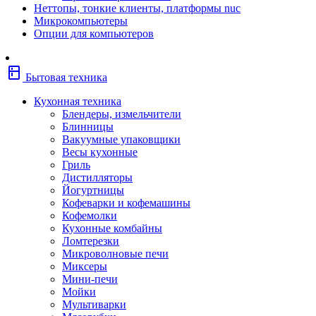
Неттопы, тонкие клиенты, платформы nuc
Фены
Микрокомпьютеры
Щипцы
Опции для компьютеров
Электробритвы
Эпиляторы
Крупная бытовая техника
kitchen
Холодильники
Бытовая техника
Стиральные машины
Сушильные машины
Кухонная техника
Морозильные камеры
Блендеры, измельчители
Морозильные лари
Блинницы
Плиты
Вакуумные упаковщики
Газовые и комбинированные плит
Весы кухонные
Электрические плиты
Гриль
Посудомоечные машины
Дистилляторы
Водонагреватели
Йогуртницы
Бойлеры
Кофеварки и кофемашины
Проточные водонагреватели
Кофемолки
Встраиваемая техника
Кухонные комбайны
Варочные поверхности газовые/
Ломтерезки
комбинированные
Микроволновые печи
Варочные поверхности электрические
Миксеры
Вытяжки
Мини-печи
Вытяжки встраиваемые
Мойки
Духовые шкафы газовые
Мультиварки
Духовые шкафы электрические