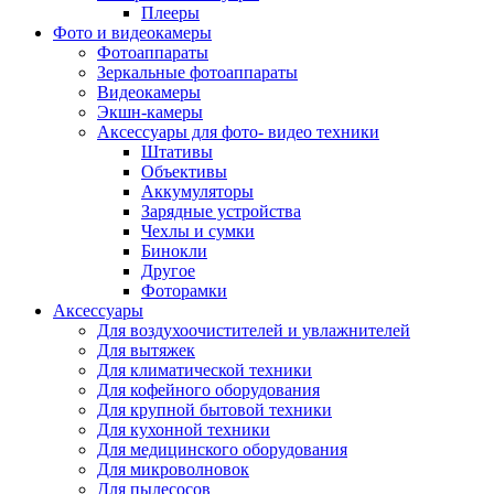
Внешние аккумуляторы
Плееры
Гарнитуры для телефонов
Фото и видеокамеры
Держатели и подставки
Фотоаппараты
Док станции
Зеркальные фотоаппараты
Зарядные устройства
Видеокамеры
Защитные стекла для смартфонов
Экшн-камеры
Кабели и шлейфы
Аксессуары для фото- видео техники
Моноподы
Штативы
Пленки для планшетов
Объективы
Прочие аксессуары для телефонов
Аккумуляторы
Стилусы
Зарядные устройства
Трекеры
Чехлы и сумки
Чехлы для планшетов
Бинокли
Чехлы для смартфонов
Другое
Аксессуары для смарт-часов
Фоторамки
Аксессуары к планшетам для рисования
Аксессуары
Офис
Для воздухоочистителей и увлажнителей
Принтеры лазерные
Для вытяжек
Принтеры струйные
Для климатической техники
Принтеры матричные
Для кофейного оборудования
Мфу лазерные
Для крупной бытовой техники
Мфу струйные
Для кухонной техники
Мфу светодиодные
Для медицинского оборудования
Портативные принтеры
Для микроволновок
Принтеры для печати наклеек
Для пылесосов