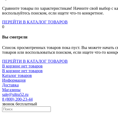
Socket-1700
Socket-1150
Сравните товары по характеристикам! Начните свой выбор с ка
Socket-2066
воспользуйтесь поиском, если ищете что-то конкретное.
Socket-775
Socket-fm2
ПЕРЕЙТИ В КАТАЛОГ ТОВАРОВ
Socket-am4
0
Socket-trx4
Материнские платы для серверов
Вы смотрели
Процессоры
Socket- amd am4
Список просмотренных товаров пока пуст. Вы можете начать с
Socket- intel s1151
товаров или воспользоваться поиском, если ищете что-то конкр
Socket- intel s2066
socket- intel s1200
ПЕРЕЙТИ В КАТАЛОГ ТОВАРОВ
Socket- intel s1700
В корзине нет товаров
Процессоры для серверов
В корзине нет товаров
Видеокарты
Каталог товаров
Оперативная память
Информация
Память ddr2
Доставка
Память ddr3
Магазины
Память ddr4
sale@ultra52.ru
Память ddr5
8 (800) 200-23-44
Память sodimm
звонок бесплатный
Память для серверов
Устройства охлаждения
Жидкостное охлаждение