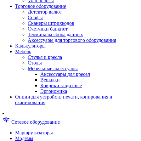
Voip шлюзы
Аксессуары для пневмоинструментов
Торговое оборудование
Гайковерты пневматические
Детектор валют
Инструмент пневматический
Сейфы
Инструмент измерительный
Сканеры штрихкодов
Краскораспылители пневматические
Счетчики банкнот
Наборы пневматические
Терминалы сбора данных
Пистолеты пневматические
Аксессуары для торгового оборудования
Шлифмашины пневматические
Калькуляторы
Сварочные аппараты
Мебель
Шуруповерты
Стулья и кресла
Аксессуары для сварочного оборудован
Столы
Дрели
Мебельные аксессуары
Лобзики
Аксессуары для кресел
Перфораторы
Вешалки
Шлифмашины
Коврики защитные
Наборы инструментов
Эргономика
Пилы
Опции для устройств печати, копирования и
Плиткорезы
сканирования
Краскопульты
Фены технические
Рубанки
network_check
Сетевое оборудование
Пылесосы строительные
Отвертки аккумуляторные
Маршрутизаторы
Электроточила
Модемы