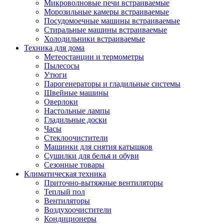
Игровые приставки и аксессуары
Микроволновые печи встраиваемые
Аксессуары к игровым приставка
Морозильные камеры встраиваемые
Музыкальные инструменты
Посудомоечные машины встраиваемые
Аксессуары эми
Стиральные машины встраиваемые
Ди-джейское оборудование
Холодильники встраиваемые
Синтезаторы, фортепиано, рояли
Техника для дома
Плееры blu-ray и dvd
Метеостанции и термометры
Blu-ray
Пылесосы
Dvd
Утюги
Проекционное оборудование
Парогенераторы и гладильные системы
Аксессуары для проекционного
Швейные машины
оборудования
Оверлоки
Интерактивные доски
Настольные лампы
Кронштейны для проекторов
Гладильные доски
Лампы
Часы
Проекторы
Стеклоочистители
Экраны
Машинки для снятия катышков
Магнитно-маркерные доски
Сушилки для белья и обуви
Радиобудильники
Сезонные товары
Радиоприемники
Климатическая техника
Саундбары
Приточно-вытяжные вентиляторы
Системы и компоненты hi-fi
Теплый пол
Акустические системы
Вентиляторы
Компоненты hi-fi
Воздухоочистители
Проигрыватели винила
Кондиционеры