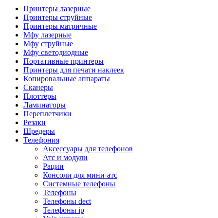
Камеры для видеоконференцсвязи
Принтеры лазерные
Аксессуары для видеоконференцсвязи
Принтеры струйные
Системы безопасности и умный дом
Принтеры матричные
Видеонаблюдение
Мфу лазерные
Аксессуары для видеонаблюдения
Мфу струйные
Камеры видеонаблюдения
Мфу светодиодные
Комплекты видеонаблюдения
Портативные принтеры
Мониторы и видеостены
Принтеры для печати наклеек
Регистраторы
Копировальные аппараты
Тепловизоры
Сканеры
Контроль доступа
Плоттеры
Аксессуары для скуд
Ламинаторы
Видеодомофоны
Переплетчики
Вызывные панели
Резаки
Датчики
Шредеры
Доводчики
Телефония
Замки
Аксессуары для телефонов
Контроллеры
Атс и модули
Считыватели
Рации
Терминалы доступа
Консоли для мини-атс
Охранно-пожарная сигнализация
Системные телефоны
Умный дом
Телефоны
Коннекторы и розетки
Телефоны dect
Инструмент и садовая техника
Телефоны ip
Электро и пневмоинструмент