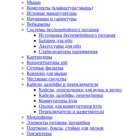
Мыши
Программное обеспечение
Комплекты (клавиатура+мышь)
Операционные системы
Игровые манипуляторы
Антивирусное по
Наушники и гарнитуры
Офисные приложения
Вебкамеры
Неттопы, тонкие клиенты, платформы nuc
Системы бесперебойного питания
Микрокомпьютеры
Источники бесперебойного питания
Опции для компьютеров
Батареи для ибп
Бытовая техника
Аксессуары для ибп
Кухонная техника
Стабилизаторы напряжения
Блендеры, измельчители
Картридеры
Блинницы
Концентраторы usb
Вакуумные упаковщики
Сетевые фильтры
Весы кухонные
Коврики для мыши
Гриль
Чистящие средства
Дистилляторы
Кабели, шлейфы и переключатели
Йогуртницы
Кабели, переходники для аудио и видео
Кофеварки и кофемашины
Кабели, шлейфы, переходники
Кофемолки
Коммутаторы kvm
Кухонные комбайны
Опции для коммутаторов kvm
Ломтерезки
Переключатели и разветвители
Микроволновые печи
Микрофоны
Миксеры
Элементы питания, батарейки
Мини-печи
Портмоне, боксы, стойки для дисков
Мойки
Презентеры
Мультиварки