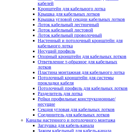
Зажим несущего троса
кабелей
Зажим/клипса для крепления труб
Кронштейн для кабельного лотка
Скоба крепежная
Крышка для кабельных лотков
Скоба с гвоздем
Крышка угловой секции кабельных лотков
Соединитель провода
Лоток кабельный лестничный
Материалы для подключения
Лоток кабельный листовой
Аксессуары для распределительн
Лоток кабельный проволочный
коробок/корпусов для монтажа в с
Настенный и потолочный кронштейн для
и в потолке
кабельного лотка
Зажим безвинтовой клеммный
Несущий профиль
Коробка клеммная
Опорный кронштейн для кабельных лотков
Коробка распределительная для
Ответвление т-образное для кабельных
потолочных светильников
лотков
Крышка для распределительной
Пластина монтажная для кабельного лотка
коробки/корпуса для монтажа в ст
Потолочный кронштейн для системы
в потолке
прокладки кабеля
Распределительная коробка/корпус
Потолочный профиль для кабельных лотков
монтажа в стене и в потолке
Разделитель для лотка
Распределительная коробка/корпус
Рейки профильные конструкционные/
монтажа на стене и на потолке
несущие
Система электромонтажных колонн
Секция угловая для кабельных лотков
Электромонтажная колонна
Соединитель для кабельных лотков
Системы ввода для кабелей и проводов
Каналы настенного и потолочного монтажа
Ввод кабельный/сальник
Заглушка для кабель-канала
Уплотнитель для кабельного разъе
Зажим кабельный для кабель-канала