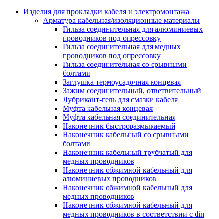
Аксессуары кабельных лотков
монтажные
Изделия для прокладки кабеля и электромонтажа
Деталь крепежная для несущих и 
Арматура кабельная/изоляционные материалы
профильных реек
Гильза соединительная для алюминиевых
Зажим для крышки системы
проводников под опрессовку
поддержки кабелей
Гильза соединительная для медных
Кронштейн для кабельного лотка
проводников под опрессовку
Крышка для кабельных лотков
Гильза соединительная со срывными
Крышка угловой секции кабельны
болтами
лотков
Заглушка термоусадочная концевая
Лоток кабельный лестничный
Зажим соединительный, ответвительный
Лоток кабельный листовой
Лубрикант-гель для смазки кабеля
Лоток кабельный проволочный
Муфта кабельная концевая
Настенный и потолочный кроншт
Муфта кабельная соединительная
для кабельного лотка
Наконечник быстроразмыкаемый
Несущий профиль
Наконечник кабельный со срывными
Опорный кронштейн для кабельн
болтами
лотков
Наконечник кабельный трубчатый для
Ответвление т-образное для кабел
медных проводников
лотков
Наконечник обжимной кабельный для
Пластина монтажная для кабельно
алюминиевых проводников
лотка
Наконечник обжимной кабельный для
Потолочный кронштейн для сист
медных проводников
прокладки кабеля
Наконечник обжимной кабельный для
Потолочный профиль для кабельн
медных проводников в соответствии с din