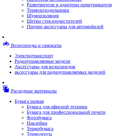
Степлерные скобы, скрепки
Разветвители и адаптеры прикуривателя
Термопленки
Термохолодильники
Термоузлы/печки/тэны
Шумоизоляция
Тормозные площадки
Щетки стеклоочистителей
Узлы/комплекты переноса изображений
Прочие аксессуары для автомобилей
Фотобарабаны
Чипы
Шестерни
motorcycle
Велосипеды и самокаты
Шлейфы
Чистящие средства, скотч, фломастеры
Электротранспорт
Баллоны со сжатым воздухом
Радиоуправляемые модели
Салфетки для чистки оргтехники
Аксессуары для велосипедов
Скотч, фломастеры
аксессуары для радиоуправляемых моделей
Чистящие спреи, жидкости и пены
Конверты, боксы, портмоне, стойки для диско
Портмоне для дисков
file_copy
Расходные материалы
Картриджи для специализированных принтер
Оригинальные
Бумага разная
Совместимые
Бумага для офисной техники
Другие картриджи и твердые чернила
Бумага для профессиональной печати
Картриджи и твердые чернила
Фотобумага
Картриджи матричные, чернила
Наклейки
Расходные материалы для профессиональной
Термобумага
печати
Термоленты
Электрика