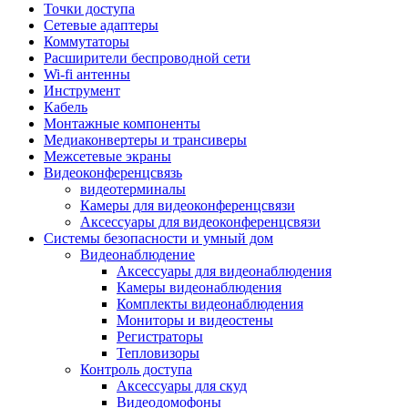
Штроборезы
Точки доступа
Фрезеры
Сетевые адаптеры
Степлеры строительные
Коммутаторы
Станки
Расширители беспроводной сети
Пистолеты клеевые
Wi-fi антенны
Удлинители силовые
Инструмент
Пилки и полотна
Кабель
Граверы
Монтажные компоненты
Наборы бит и сверел
Медиаконвертеры и трансиверы
Инструмент многофункциональный
Межсетевые экраны
Круги, диски, фрезы
Видеоконференцсвязь
Аксессуары для электро и
видеотерминалы
пневмоинструмента
Камеры для видеоконференцсвязи
Аккумуляторы для инструмента
Аксессуары для видеоконференцсвязи
Зарядные устройства для аккумуляторов
Системы безопасности и умный дом
Миксеры строительные
Видеонаблюдение
Молотки отбойные
Аксессуары для видеонаблюдения
Паяльное оборудование
Камеры видеонаблюдения
Садовая техника
Комплекты видеонаблюдения
Минимойки
Мониторы и видеостены
Аксессуары для минимоек
Регистраторы
Газонокосилки и триммеры
Тепловизоры
Газонокосилки
Контроль доступа
Культиваторы и мотоблоки
Аксессуары для скуд
Аэраторы и скарификаторы
Видеодомофоны