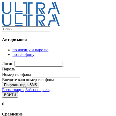
Каталог
Ultra-выгодно!
Авторизация
Компьютеры и комплектующие
Ноутбуки
по логину и паролю
Персональные компьютеры
по телефону
Моноблоки
Мониторы
Логин
Комплектующие
Пароль
Корпуса
Номер телефона
Аксессуары для корпусов
Корпуса fullatx и atx
Введите ваш номер телефона
Корпуса matx
Получить код в SMS
Корпуса miniitx
Регистрация
Забыл пароль
Корпуса для серверов
ВОЙТИ
Материнские платы
Cpu integrated
0
Socket-1151
Socket-1200
Сравнение