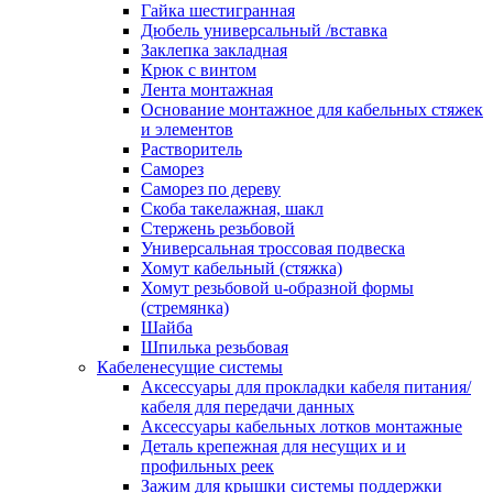
канала в стену/потолок/щит
Гайка шестигранная
Соединитель на стык для настенн
Дюбель универсальный /вставка
кабель-канала
Заклепка закладная
Соединитель/накладка на стык для
Крюк с винтом
кабель-канала
Лента монтажная
Угол внешний для кабель-канала
Основание монтажное для кабельных стяжек
Угол внешний для настенного каб
и элементов
канала
Растворитель
Угол внутренний для кабель-канал
Саморез
Угол т-образный для кабель-канал
Саморез по дереву
Колодки клеммные
Скоба такелажная, шакл
Аксессуары для клеммной колодк
Стержень резьбовой
Колодка заземления клеммная
Универсальная троссовая подвеска
Нулевая шина
Хомут кабельный (стяжка)
Одно-многополюсная клеммная
Хомут резьбовой u-образной формы
колодка
(стремянка)
Перегородка концевая и
Шайба
разделительная для клеммной кол
Шпилька резьбовая
Проходная клеммная колодка
Кабеленесущие системы
Торцевая клемма клеммной колод
Аксессуары для прокладки кабеля питания/
Короба кабельные
кабеля для передачи данных
Короб распределительный щелево
Аксессуары кабельных лотков монтажные
Материал монтажный
Деталь крепежная для несущих и и
Держатель кабельный зажимной
профильных реек
Зажим балочный
Зажим для крышки системы поддержки