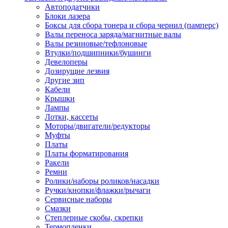
Автоподатчики
Наконечник обжимной кабельный
Блоки лазера
медных проводников в соответств
Боксы для сбора тонера и сбора чернил (памперс)
din 46236
Валы переноса заряда/магнитные валы
Наконечник-гильза для медных
Валы резиновые/тефлоновые
проводников
Втулки/подшипники/бушинги
Пружина постоянного давления
Девелоперы
Разъем слаботочный
Дозирущие лезвия
Сжим ответвительный, ответвите
Другие зип
Система маркировки кабеля
Кабели
Скотч и изоляционная лента
Крышки
Спрей
Лампы
Трубка термоусадочная
Лотки, кассеты
Трубки изоляционные, кембрики
Моторы/двигатели/редукторы
Ящик для хранения инструмента и
Муфты
термоусадочных трубок
Платы
Изделия крепежные
Платы форматирования
Анкер болтовой
Ракели
Анкер забивной
Ремни
Анкер клиновой
Ролики/наборы роликов/насадки
Болт анкерный
Ручки/кнопки/флажки/рычаги
Болт с т-образной головкой
Сервисные наборы
Болт с шестигранной головкой
Смазки
Винт для пневматической отвертк
Степлерные скобы, скрепки
Винт с кольцом
Термопленки