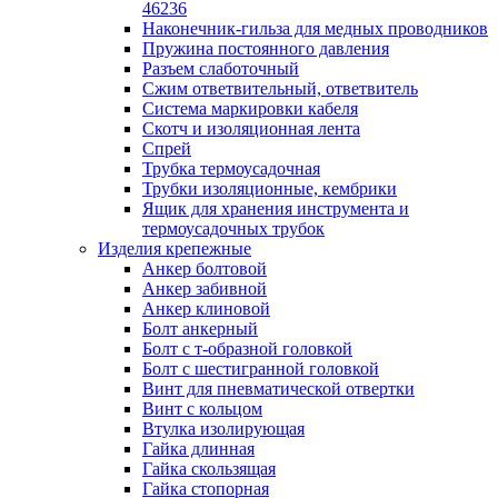
лотков
46236
Разделитель для лотка
Наконечник-гильза для медных проводников
Рейки профильные конструкционн
Пружина постоянного давления
несущие
Разъем слаботочный
Секция угловая для кабельных лот
Сжим ответвительный, ответвитель
Соединитель для кабельных лотко
Система маркировки кабеля
Каналы настенного и потолочного монт
Скотч и изоляционная лента
Заглушка для кабель-канала
Спрей
Зажим кабельный для кабель-кана
Трубка термоусадочная
Кабель-канал
Трубки изоляционные, кембрики
Кабель-канал напольный
Ящик для хранения инструмента и
Кабель-канал настенный (парапет
термоусадочных трубок
Коробка монтажная для настенног
Изделия крепежные
кабель-канала
Анкер болтовой
Коробка распределительная для си
Анкер забивной
кабель-каналов
Анкер клиновой
Крышка для настенного кабель-ка
Болт анкерный
Панель лицевая для настенного ка
Болт с т-образной головкой
канала
Болт с шестигранной головкой
Перегородка разделительная для
Винт для пневматической отвертки
настенного кабель-канала
Винт с кольцом
Переходник для кабель-канала
Втулка изолирующая
Поворот для кабель-канала
Гайка длинная
Поворот для настенного кабель-ка
Гайка скользящая
Рамка для ввода настенного кабель
Гайка стопорная