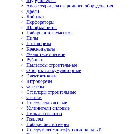
Шуруповерты
Ножницы по металлу
Аксессуары для сварочного оборудования
Тележки садовые
Дрели
Умывальники
Лобзики
Автомобильная техника
Перфораторы
Автозвук
Шлифмашины
Автомагнитолы
Наборы инструментов
Колонки
Пилы
Сабвуферы
Плиткорезы
Усилители
Краскопульты
Модуляторы fm
Фены технические
Аксессуары
Рубанки
Электроника
Пылесосы строительные
Видеорегистраторы
Отвертки аккумуляторные
Радар-детекторы
Электроточила
Парковочные радары
Штроборезы
Навигаторы и аксессуары
Фрезеры
Аксессуары к навигаторам
Степлеры строительные
Навигаторы
Станки
Алкотестеры
Пистолеты клеевые
Камеры заднего вида
Удлинители силовые
Автомобильные антенны
Пилки и полотна
Сигнализации автомобильные
Граверы
Автоинверторы
Наборы бит и сверел
Телевизоры и мониторы автомобильные
Инструмент многофункциональный
Аксессуары