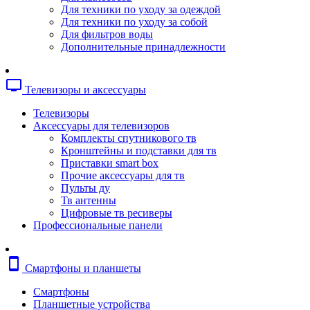
Копировальные аппараты
Для техники по уходу за одеждой
Сканеры
Для техники по уходу за собой
Плоттеры
Для фильтров воды
Ламинаторы
Дополнительные принадлежности
Переплетчики
Резаки
Шредеры
tv
Телевизоры и аксессуары
Телефония
Аксессуары для телефонов
Телевизоры
Атс и модули
Аксессуары для телевизоров
Рации
Комплекты спутникового тв
Консоли для мини-атс
Кронштейны и подставки для тв
Системные телефоны
Приставки smart box
Телефоны
Прочие аксессуары для тв
Телефоны dect
Пульты ду
Телефоны ip
Тв антенны
Voip шлюзы
Цифровые тв ресиверы
Торговое оборудование
Профессиональные панели
Детектор валют
Сейфы
Сканеры штрихкодов
smartphone
Смартфоны и планшеты
Счетчики банкнот
Терминалы сбора данных
Смартфоны
Аксессуары для торгового оборудовани
Планшетные устройства
Калькуляторы