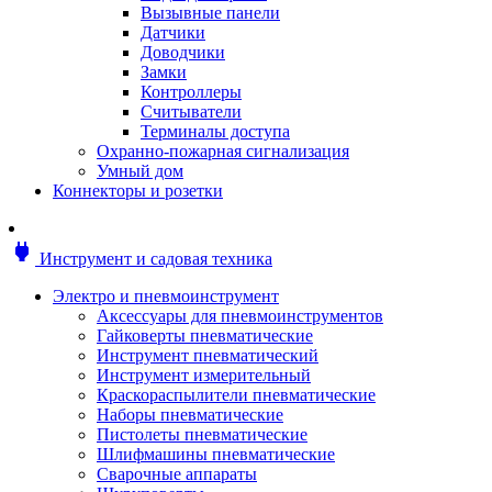
Мотоблоки
Вызывные панели
Генераторы
Датчики
Снегоуборщики
Доводчики
Воздуходувки
Замки
Цепные и бензопилы
Контроллеры
Оснастка к садовой технике
Считыватели
Садовые насосы
Терминалы доступа
Поливочное оборудование
Охранно-пожарная сигнализация
Садовые измельчители
Умный дом
Ножницы и кусторезы
Коннекторы и розетки
Гидроаккумуляторы
Мотобуры
Садовый инструмент
power
Инструмент и садовая техника
Аксессуары для садовых инструментов
Грабли
Электро и пневмоинструмент
Инструмент ручной
Аксессуары для пневмоинструментов
Лопаты
Гайковерты пневматические
Садово-посадочные инструменты
Инструмент пневматический
Садовые ножницы
Инструмент измерительный
Садовые пилы и ножи
Краскораспылители пневматические
Секаторы и сучкорезы
Наборы пневматические
Топоры
Пистолеты пневматические
Баллоны газовые
Шлифмашины пневматические
Мангалы и коптильни
Сварочные аппараты
Мебель для сада