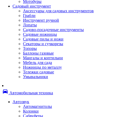
Мотобуры
Термоленты
Садовый инструмент
Бумага для факса
Аксессуары для садовых инструментов
Пленка для печати
Грабли
Пленка для ламинирования
Инструмент ручной
Материалы для заправки
Лопаты
Тонер для заправки
Садово-посадочные инструменты
Чернила и заправки
Садовые ножницы
Фотобарабаны
Садовые пилы и ножи
Оригинальные расходные материалы
Секаторы и сучкорезы
Для лазерных устройств печати
Топоры
Ленточные картриджи
Баллоны газовые
Матричные картриджи
Мангалы и коптильни
Опции
Мебель для сада
Струйные картриджи
Ножницы по металлу
Термопленки
Тележки садовые
Картриджи лазерные, тонер-картриджи
Умывальники
Лазерные оригинальные
Лазерные совместимые
Картриджи струйные, печатающие головы
directions_car
Снпч
Автомобильная техника
Струйные оригинальные
Струйные совместимые
Автозвук
Материалы для переплета
Автомагнитолы
Обложки
Колонки
Пружины
Сабвуферы