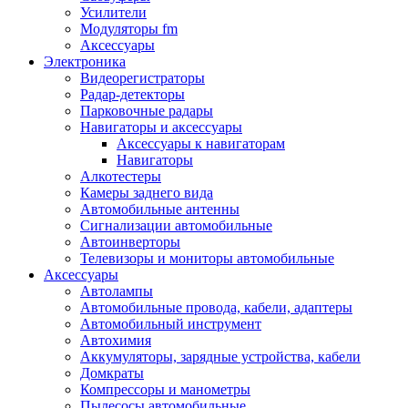
Запчасти и другие расходные материалы
Усилители
Автоподатчики
Модуляторы fm
Блоки лазера
Аксессуары
Боксы для сбора тонера и сбора чернил
Электроника
(памперс)
Видеорегистраторы
Валы переноса заряда/магнитные валы
Радар-детекторы
Валы резиновые/тефлоновые
Парковочные радары
Втулки/подшипники/бушинги
Навигаторы и аксессуары
Девелоперы
Аксессуары к навигаторам
Дозирущие лезвия
Навигаторы
Другие зип
Алкотестеры
Кабели
Камеры заднего вида
Крышки
Автомобильные антенны
Лампы
Сигнализации автомобильные
Лотки, кассеты
Автоинверторы
Моторы/двигатели/редукторы
Телевизоры и мониторы автомобильные
Муфты
Аксессуары
Платы
Автолампы
Платы форматирования
Автомобильные провода, кабели, адаптеры
Ракели
Автомобильный инструмент
Ремни
Автохимия
Ролики/наборы роликов/насадки
Аккумуляторы, зарядные устройства, кабели
Ручки/кнопки/флажки/рычаги
Домкраты
Сервисные наборы
Компрессоры и манометры
Смазки
Пылесосы автомобильные