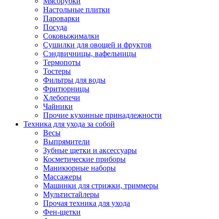
Мясорубки
Зависимые комплекты
Настольные плитки
Микроволновые печи встраиваемые
Пароварки
Морозильные камеры встраиваемые
Посуда
Посудомоечные машины встраиваемые
Соковыжималки
Стиральные машины встраиваемые
Сушилки для овощей и фруктов
Холодильники встраиваемые
Сэндвичницы, вафельницы
Техника для дома
Термопоты
Метеостанции и термометры
Тостеры
Пылесосы
Фильтры для воды
Утюги
Фритюрницы
Парогенераторы и гладильные системы
Хлебопечи
Швейные машины
Чайники
Оверлоки
Прочие кухонные принадлежности
Настольные лампы
Техника для ухода за собой
Гладильные доски
Весы
Часы
Выпрямители
Стеклоочистители
Зубные щетки и аксессуары
Машинки для снятия катышков
Косметические приборы
Сушилки для белья и обуви
Маникюрные наборы
Сезонные товары
Массажеры
Климатическая техника
Машинки для стрижки, триммеры
Приточно-вытяжные вентиляторы
Мультистайлеры
Теплый пол
Прочая техника для ухода
Вентиляторы
Фен-щетки