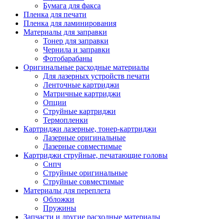
Бумага для факса
Изделия для прокладки кабеля и электромонт
Пленка для печати
Арматура кабельная/изоляционные
Пленка для ламинирования
материалы
Материалы для заправки
Гильза соединительная для
Тонер для заправки
алюминиевых проводников под
Чернила и заправки
опрессовку
Фотобарабаны
Гильза соединительная для медны
Оригинальные расходные материалы
проводников под опрессовку
Для лазерных устройств печати
Гильза соединительная со срывны
Ленточные картриджи
болтами
Матричные картриджи
Заглушка термоусадочная концева
Опции
Зажим соединительный,
Струйные картриджи
ответвительный
Термопленки
Лубрикант-гель для смазки кабеля
Картриджи лазерные, тонер-картриджи
Муфта кабельная концевая
Лазерные оригинальные
Муфта кабельная соединительная
Лазерные совместимые
Наконечник быстроразмыкаемый
Картриджи струйные, печатающие головы
Наконечник кабельный со срывн
Снпч
болтами
Струйные оригинальные
Наконечник кабельный трубчатый
Струйные совместимые
медных проводников
Материалы для переплета
Наконечник обжимной кабельный
Обложки
алюминиевых проводников
Пружины
Наконечник обжимной кабельный
Запчасти и другие расходные материалы
медных проводников