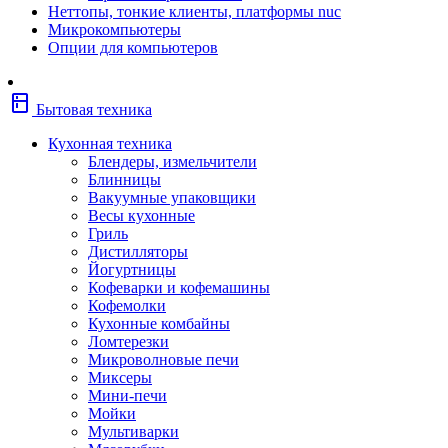
Неттопы, тонкие клиенты, платформы nuc
Фены
Микрокомпьютеры
Щипцы
Опции для компьютеров
Электробритвы
Эпиляторы
Крупная бытовая техника
kitchen
Холодильники
Бытовая техника
Стиральные машины
Сушильные машины
Кухонная техника
Морозильные камеры
Блендеры, измельчители
Морозильные лари
Блинницы
Плиты
Вакуумные упаковщики
Газовые и комбинированные плит
Весы кухонные
Электрические плиты
Гриль
Посудомоечные машины
Дистилляторы
Водонагреватели
Йогуртницы
Бойлеры
Кофеварки и кофемашины
Проточные водонагреватели
Кофемолки
Встраиваемая техника
Кухонные комбайны
Варочные поверхности газовые/
Ломтерезки
комбинированные
Микроволновые печи
Варочные поверхности электрические
Миксеры
Вытяжки
Мини-печи
Вытяжки встраиваемые
Мойки
Духовые шкафы газовые
Мультиварки
Духовые шкафы электрические