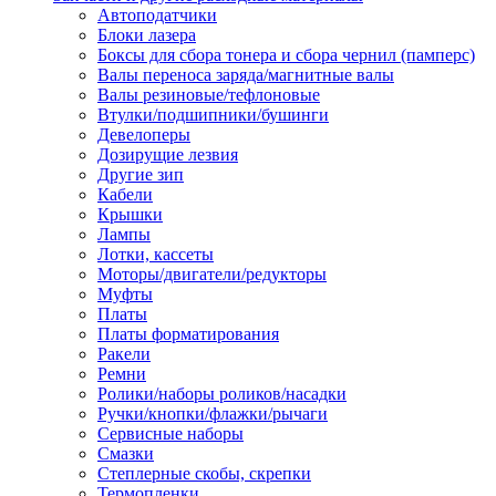
Автоподатчики
Наконечник обжимной кабельный
Блоки лазера
медных проводников в соответств
Боксы для сбора тонера и сбора чернил (памперс)
din 46236
Валы переноса заряда/магнитные валы
Наконечник-гильза для медных
Валы резиновые/тефлоновые
проводников
Втулки/подшипники/бушинги
Пружина постоянного давления
Девелоперы
Разъем слаботочный
Дозирущие лезвия
Сжим ответвительный, ответвите
Другие зип
Система маркировки кабеля
Кабели
Скотч и изоляционная лента
Крышки
Спрей
Лампы
Трубка термоусадочная
Лотки, кассеты
Трубки изоляционные, кембрики
Моторы/двигатели/редукторы
Ящик для хранения инструмента и
Муфты
термоусадочных трубок
Платы
Изделия крепежные
Платы форматирования
Анкер болтовой
Ракели
Анкер забивной
Ремни
Анкер клиновой
Ролики/наборы роликов/насадки
Болт анкерный
Ручки/кнопки/флажки/рычаги
Болт с т-образной головкой
Сервисные наборы
Болт с шестигранной головкой
Смазки
Винт для пневматической отвертк
Степлерные скобы, скрепки
Винт с кольцом
Термопленки