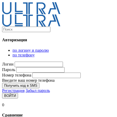
Каталог
Ultra-выгодно!
Авторизация
Компьютеры и комплектующие
Ноутбуки
по логину и паролю
Персональные компьютеры
по телефону
Моноблоки
Мониторы
Логин
Комплектующие
Пароль
Корпуса
Номер телефона
Аксессуары для корпусов
Корпуса fullatx и atx
Введите ваш номер телефона
Корпуса matx
Получить код в SMS
Корпуса miniitx
Регистрация
Забыл пароль
Корпуса для серверов
ВОЙТИ
Материнские платы
Cpu integrated
0
Socket-1151
Socket-1200
Сравнение