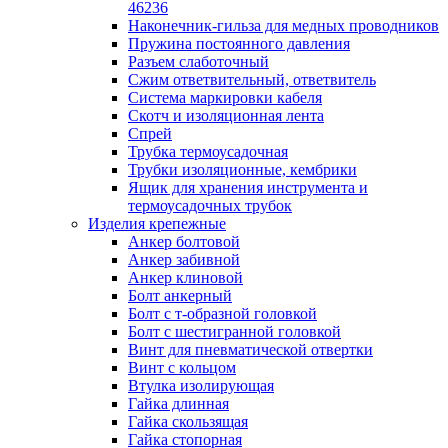
лотков
46236
Разделитель для лотка
Наконечник-гильза для медных проводников
Рейки профильные конструкционн
Пружина постоянного давления
несущие
Разъем слаботочный
Секция угловая для кабельных лот
Сжим ответвительный, ответвитель
Соединитель для кабельных лотко
Система маркировки кабеля
Каналы настенного и потолочного монт
Скотч и изоляционная лента
Заглушка для кабель-канала
Спрей
Зажим кабельный для кабель-кана
Трубка термоусадочная
Кабель-канал
Трубки изоляционные, кембрики
Кабель-канал напольный
Ящик для хранения инструмента и
Кабель-канал настенный (парапет
термоусадочных трубок
Коробка монтажная для настенног
Изделия крепежные
кабель-канала
Анкер болтовой
Коробка распределительная для си
Анкер забивной
кабель-каналов
Анкер клиновой
Крышка для настенного кабель-ка
Болт анкерный
Панель лицевая для настенного ка
Болт с т-образной головкой
канала
Болт с шестигранной головкой
Перегородка разделительная для
Винт для пневматической отвертки
настенного кабель-канала
Винт с кольцом
Переходник для кабель-канала
Втулка изолирующая
Поворот для кабель-канала
Гайка длинная
Поворот для настенного кабель-ка
Гайка скользящая
Рамка для ввода настенного кабель
Гайка стопорная