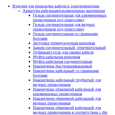
Аксессуары кабельных лотков
монтажные
Изделия для прокладки кабеля и электромонтажа
Деталь крепежная для несущих и 
Арматура кабельная/изоляционные материалы
профильных реек
Гильза соединительная для алюминиевых
Зажим для крышки системы
проводников под опрессовку
поддержки кабелей
Гильза соединительная для медных
Кронштейн для кабельного лотка
проводников под опрессовку
Крышка для кабельных лотков
Гильза соединительная со срывными
Крышка угловой секции кабельны
болтами
лотков
Заглушка термоусадочная концевая
Лоток кабельный лестничный
Зажим соединительный, ответвительный
Лоток кабельный листовой
Лубрикант-гель для смазки кабеля
Лоток кабельный проволочный
Муфта кабельная концевая
Настенный и потолочный кроншт
Муфта кабельная соединительная
для кабельного лотка
Наконечник быстроразмыкаемый
Несущий профиль
Наконечник кабельный со срывными
Опорный кронштейн для кабельн
болтами
лотков
Наконечник кабельный трубчатый для
Ответвление т-образное для кабел
медных проводников
лотков
Наконечник обжимной кабельный для
Пластина монтажная для кабельно
алюминиевых проводников
лотка
Наконечник обжимной кабельный для
Потолочный кронштейн для сист
медных проводников
прокладки кабеля
Наконечник обжимной кабельный для
Потолочный профиль для кабельн
медных проводников в соответствии с din