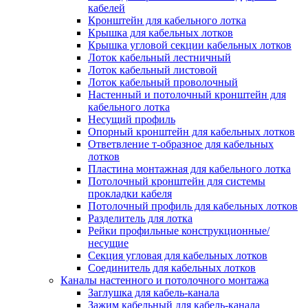
Зажим несущего троса
кабелей
Зажим/клипса для крепления труб
Кронштейн для кабельного лотка
Скоба крепежная
Крышка для кабельных лотков
Скоба с гвоздем
Крышка угловой секции кабельных лотков
Соединитель провода
Лоток кабельный лестничный
Материалы для подключения
Лоток кабельный листовой
Аксессуары для распределительн
Лоток кабельный проволочный
коробок/корпусов для монтажа в с
Настенный и потолочный кронштейн для
и в потолке
кабельного лотка
Зажим безвинтовой клеммный
Несущий профиль
Коробка клеммная
Опорный кронштейн для кабельных лотков
Коробка распределительная для
Ответвление т-образное для кабельных
потолочных светильников
лотков
Крышка для распределительной
Пластина монтажная для кабельного лотка
коробки/корпуса для монтажа в ст
Потолочный кронштейн для системы
в потолке
прокладки кабеля
Распределительная коробка/корпус
Потолочный профиль для кабельных лотков
монтажа в стене и в потолке
Разделитель для лотка
Распределительная коробка/корпус
Рейки профильные конструкционные/
монтажа на стене и на потолке
несущие
Система электромонтажных колонн
Секция угловая для кабельных лотков
Электромонтажная колонна
Соединитель для кабельных лотков
Системы ввода для кабелей и проводов
Каналы настенного и потолочного монтажа
Ввод кабельный/сальник
Заглушка для кабель-канала
Уплотнитель для кабельного разъе
Зажим кабельный для кабель-канала