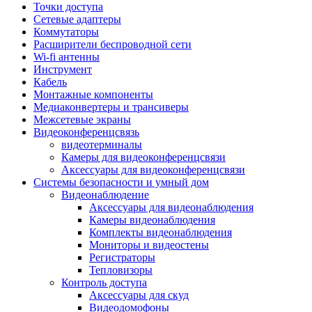
Штроборезы
Точки доступа
Фрезеры
Сетевые адаптеры
Степлеры строительные
Коммутаторы
Станки
Расширители беспроводной сети
Пистолеты клеевые
Wi-fi антенны
Удлинители силовые
Инструмент
Пилки и полотна
Кабель
Граверы
Монтажные компоненты
Наборы бит и сверел
Медиаконвертеры и трансиверы
Инструмент многофункциональный
Межсетевые экраны
Круги, диски, фрезы
Видеоконференцсвязь
Аксессуары для электро и
видеотерминалы
пневмоинструмента
Камеры для видеоконференцсвязи
Аккумуляторы для инструмента
Аксессуары для видеоконференцсвязи
Зарядные устройства для аккумуляторов
Системы безопасности и умный дом
Миксеры строительные
Видеонаблюдение
Молотки отбойные
Аксессуары для видеонаблюдения
Паяльное оборудование
Камеры видеонаблюдения
Садовая техника
Комплекты видеонаблюдения
Минимойки
Мониторы и видеостены
Аксессуары для минимоек
Регистраторы
Газонокосилки и триммеры
Тепловизоры
Газонокосилки
Контроль доступа
Культиваторы и мотоблоки
Аксессуары для скуд
Аэраторы и скарификаторы
Видеодомофоны