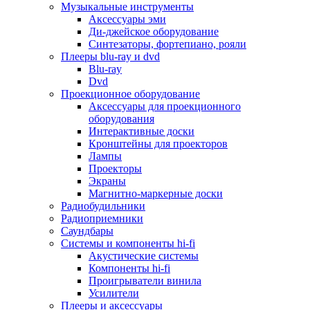
Для микроволновок
Музыкальные инструменты
Для пылесосов
Аксессуары эми
Для техники по уходу за одеждой
Ди-джейское оборудование
Для техники по уходу за собой
Синтезаторы, фортепиано, рояли
Для фильтров воды
Плееры blu-ray и dvd
Дополнительные принадлежности
Blu-ray
Телевизоры и аксессуары
Dvd
Телевизоры
Проекционное оборудование
Аксессуары для телевизоров
Аксессуары для проекционного
Комплекты спутникового тв
оборудования
Кронштейны и подставки для тв
Интерактивные доски
Приставки smart box
Кронштейны для проекторов
Прочие аксессуары для тв
Лампы
Пульты ду
Проекторы
Тв антенны
Экраны
Цифровые тв ресиверы
Магнитно-маркерные доски
Профессиональные панели
Радиобудильники
Смартфоны и планшеты
Радиоприемники
Смартфоны
Саундбары
Планшетные устройства
Системы и компоненты hi-fi
Смарт-часы
Акустические системы
Сотовые телефоны
Компоненты hi-fi
Планшеты для рисования
Проигрыватели винила
Электронные книги
Усилители
Аксессуары для смартфонов и планшетов
Плееры и аксессуары