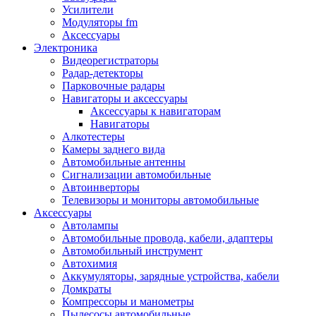
Запчасти и другие расходные материалы
Усилители
Автоподатчики
Модуляторы fm
Блоки лазера
Аксессуары
Боксы для сбора тонера и сбора чернил
Электроника
(памперс)
Видеорегистраторы
Валы переноса заряда/магнитные валы
Радар-детекторы
Валы резиновые/тефлоновые
Парковочные радары
Втулки/подшипники/бушинги
Навигаторы и аксессуары
Девелоперы
Аксессуары к навигаторам
Дозирущие лезвия
Навигаторы
Другие зип
Алкотестеры
Кабели
Камеры заднего вида
Крышки
Автомобильные антенны
Лампы
Сигнализации автомобильные
Лотки, кассеты
Автоинверторы
Моторы/двигатели/редукторы
Телевизоры и мониторы автомобильные
Муфты
Аксессуары
Платы
Автолампы
Платы форматирования
Автомобильные провода, кабели, адаптеры
Ракели
Автомобильный инструмент
Ремни
Автохимия
Ролики/наборы роликов/насадки
Аккумуляторы, зарядные устройства, кабели
Ручки/кнопки/флажки/рычаги
Домкраты
Сервисные наборы
Компрессоры и манометры
Смазки
Пылесосы автомобильные