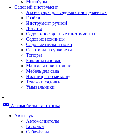
Мотобуры
Термоленты
Садовый инструмент
Бумага для факса
Аксессуары для садовых инструментов
Пленка для печати
Грабли
Пленка для ламинирования
Инструмент ручной
Материалы для заправки
Лопаты
Тонер для заправки
Садово-посадочные инструменты
Чернила и заправки
Садовые ножницы
Фотобарабаны
Садовые пилы и ножи
Оригинальные расходные материалы
Секаторы и сучкорезы
Для лазерных устройств печати
Топоры
Ленточные картриджи
Баллоны газовые
Матричные картриджи
Мангалы и коптильни
Опции
Мебель для сада
Струйные картриджи
Ножницы по металлу
Термопленки
Тележки садовые
Картриджи лазерные, тонер-картриджи
Умывальники
Лазерные оригинальные
Лазерные совместимые
Картриджи струйные, печатающие головы
directions_car
Снпч
Автомобильная техника
Струйные оригинальные
Струйные совместимые
Автозвук
Материалы для переплета
Автомагнитолы
Обложки
Колонки
Пружины
Сабвуферы