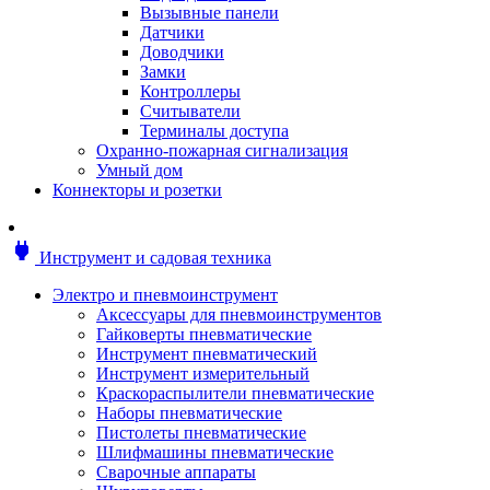
Мотоблоки
Вызывные панели
Генераторы
Датчики
Снегоуборщики
Доводчики
Воздуходувки
Замки
Цепные и бензопилы
Контроллеры
Оснастка к садовой технике
Считыватели
Садовые насосы
Терминалы доступа
Поливочное оборудование
Охранно-пожарная сигнализация
Садовые измельчители
Умный дом
Ножницы и кусторезы
Коннекторы и розетки
Гидроаккумуляторы
Мотобуры
Садовый инструмент
power
Инструмент и садовая техника
Аксессуары для садовых инструментов
Грабли
Электро и пневмоинструмент
Инструмент ручной
Аксессуары для пневмоинструментов
Лопаты
Гайковерты пневматические
Садово-посадочные инструменты
Инструмент пневматический
Садовые ножницы
Инструмент измерительный
Садовые пилы и ножи
Краскораспылители пневматические
Секаторы и сучкорезы
Наборы пневматические
Топоры
Пистолеты пневматические
Баллоны газовые
Шлифмашины пневматические
Мангалы и коптильни
Сварочные аппараты
Мебель для сада