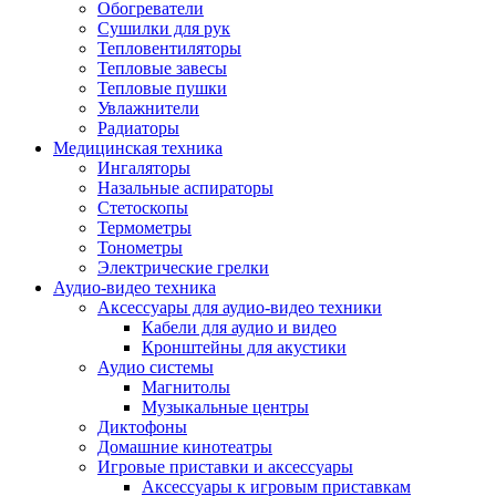
Усилители
Обогреватели
Плееры и аксессуары
Сушилки для рук
Плееры
Тепловентиляторы
Фото и видеокамеры
Тепловые завесы
Фотоаппараты
Тепловые пушки
Зеркальные фотоаппараты
Увлажнители
Видеокамеры
Радиаторы
Экшн-камеры
Медицинская техника
Аксессуары для фото- видео техники
Ингаляторы
Штативы
Назальные аспираторы
Объективы
Стетоскопы
Аккумуляторы
Термометры
Зарядные устройства
Тонометры
Чехлы и сумки
Электрические грелки
Бинокли
Аудио-видео техника
Другое
Аксессуары для аудио-видео техники
Фоторамки
Кабели для аудио и видео
Аксессуары
Кронштейны для акустики
Для воздухоочистителей и увлажнителе
Аудио системы
Для вытяжек
Магнитолы
Для климатической техники
Музыкальные центры
Для кофейного оборудования
Диктофоны
Для крупной бытовой техники
Домашние кинотеатры
Для кухонной техники
Игровые приставки и аксессуары
Для медицинского оборудования
Аксессуары к игровым приставкам