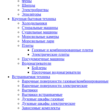
Воздухоочистители
Фены
Кондиционеры
Щипцы
Обогреватели
Электробритвы
Сушилки для рук
Эпиляторы
Тепловентиляторы
Крупная бытовая техника
Тепловые завесы
Холодильники
Тепловые пушки
Стиральные машины
Увлажнители
Сушильные машины
Радиаторы
Морозильные камеры
Медицинская техника
Морозильные лари
Ингаляторы
Плиты
Назальные аспираторы
Газовые и комбинированные плиты
Стетоскопы
Электрические плиты
Термометры
Посудомоечные машины
Тонометры
Водонагреватели
Электрические грелки
Бойлеры
Аудио-видео техника
Проточные водонагреватели
Аксессуары для аудио-видео техники
Встраиваемая техника
Кабели для аудио и видео
Варочные поверхности газовые/комбинированные
Кронштейны для акустики
Варочные поверхности электрические
Аудио системы
Вытяжки
Магнитолы
Вытяжки встраиваемые
Музыкальные центры
Духовые шкафы газовые
Диктофоны
Духовые шкафы электрические
Домашние кинотеатры
Зависимые комплекты