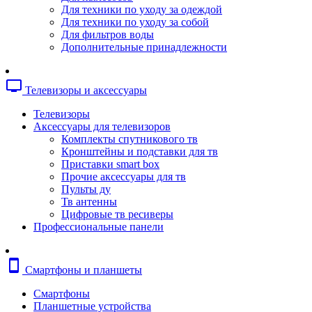
Копировальные аппараты
Для техники по уходу за одеждой
Сканеры
Для техники по уходу за собой
Плоттеры
Для фильтров воды
Ламинаторы
Дополнительные принадлежности
Переплетчики
Резаки
Шредеры
tv
Телевизоры и аксессуары
Телефония
Аксессуары для телефонов
Телевизоры
Атс и модули
Аксессуары для телевизоров
Рации
Комплекты спутникового тв
Консоли для мини-атс
Кронштейны и подставки для тв
Системные телефоны
Приставки smart box
Телефоны
Прочие аксессуары для тв
Телефоны dect
Пульты ду
Телефоны ip
Тв антенны
Voip шлюзы
Цифровые тв ресиверы
Торговое оборудование
Профессиональные панели
Детектор валют
Сейфы
Сканеры штрихкодов
smartphone
Смартфоны и планшеты
Счетчики банкнот
Терминалы сбора данных
Смартфоны
Аксессуары для торгового оборудовани
Планшетные устройства
Калькуляторы