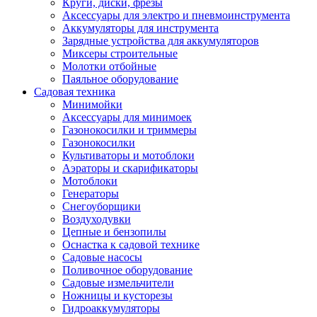
Круги, диски, фрезы
Автолампы
Аксессуары для электро и пневмоинструмента
Автомобильные провода, кабели, адапт
Аккумуляторы для инструмента
Автомобильный инструмент
Зарядные устройства для аккумуляторов
Автохимия
Миксеры строительные
Аккумуляторы, зарядные устройства, ка
Молотки отбойные
Домкраты
Паяльное оборудование
Компрессоры и манометры
Садовая техника
Пылесосы автомобильные
Минимойки
Разветвители и адаптеры прикуривателя
Аксессуары для минимоек
Термохолодильники
Газонокосилки и триммеры
Шумоизоляция
Газонокосилки
Щетки стеклоочистителей
Культиваторы и мотоблоки
Прочие аксессуары для автомобилей
Аэраторы и скарификаторы
Велосипеды и самокаты
Мотоблоки
Электротранспорт
Генераторы
Радиоуправляемые модели
Снегоуборщики
Аксессуары для велосипедов
Воздуходувки
аксессуары для радиоуправляемых моделей
Цепные и бензопилы
Расходные материалы
Оснастка к садовой технике
Бумага разная
Садовые насосы
Бумага для офисной техники
Поливочное оборудование
Бумага для профессиональной печати
Садовые измельчители
Фотобумага
Ножницы и кусторезы
Наклейки
Гидроаккумуляторы
Термобумага