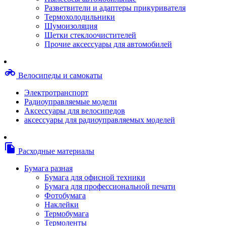
Степлерные скобы, скрепки
Разветвители и адаптеры прикуривателя
Термопленки
Термохолодильники
Термоузлы/печки/тэны
Шумоизоляция
Тормозные площадки
Щетки стеклоочистителей
Узлы/комплекты переноса изображений
Прочие аксессуары для автомобилей
Фотобарабаны
Чипы
Шестерни
motorcycle
Велосипеды и самокаты
Шлейфы
Чистящие средства, скотч, фломастеры
Электротранспорт
Баллоны со сжатым воздухом
Радиоуправляемые модели
Салфетки для чистки оргтехники
Аксессуары для велосипедов
Скотч, фломастеры
аксессуары для радиоуправляемых моделей
Чистящие спреи, жидкости и пены
Конверты, боксы, портмоне, стойки для диско
Портмоне для дисков
file_copy
Расходные материалы
Картриджи для специализированных принтер
Оригинальные
Бумага разная
Совместимые
Бумага для офисной техники
Другие картриджи и твердые чернила
Бумага для профессиональной печати
Картриджи и твердые чернила
Фотобумага
Картриджи матричные, чернила
Наклейки
Расходные материалы для профессиональной
Термобумага
печати
Термоленты
Электрика