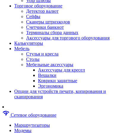
Voip шлюзы
Аксессуары для пневмоинструментов
Торговое оборудование
Гайковерты пневматические
Детектор валют
Инструмент пневматический
Сейфы
Инструмент измерительный
Сканеры штрихкодов
Краскораспылители пневматические
Счетчики банкнот
Наборы пневматические
Терминалы сбора данных
Пистолеты пневматические
Аксессуары для торгового оборудования
Шлифмашины пневматические
Калькуляторы
Сварочные аппараты
Мебель
Шуруповерты
Стулья и кресла
Аксессуары для сварочного оборудован
Столы
Дрели
Мебельные аксессуары
Лобзики
Аксессуары для кресел
Перфораторы
Вешалки
Шлифмашины
Коврики защитные
Наборы инструментов
Эргономика
Пилы
Опции для устройств печати, копирования и
Плиткорезы
сканирования
Краскопульты
Фены технические
Рубанки
network_check
Сетевое оборудование
Пылесосы строительные
Отвертки аккумуляторные
Маршрутизаторы
Электроточила
Модемы