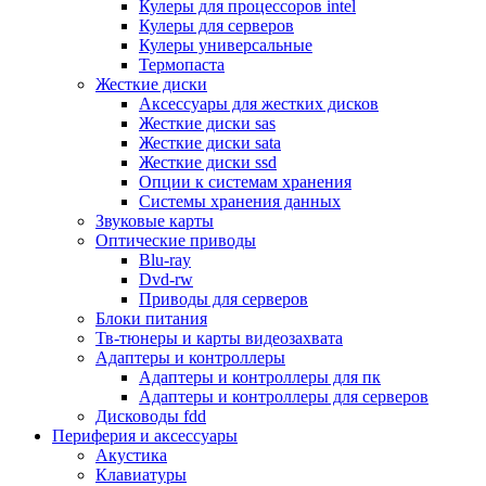
Кулеры для процессоров intel
Микрофоны
Кулеры для серверов
Элементы питания, батарейки
Кулеры универсальные
Портмоне, боксы, стойки для дисков
Термопаста
Презентеры
Жесткие диски
Виртуальные очки
Аксессуары для жестких дисков
Аксессуары и опции для ноутбуков
Жесткие диски sas
Клавиатуры для ноутбуков
Жесткие диски sata
Сумки
Жесткие диски ssd
Адаптеры и зарядные устройства
Опции к системам хранения
Подставки
Системы хранения данных
Док станции, порт репликаторы
Звуковые карты
Батареи
Оптические приводы
Разное
Blu-ray
Носители информации
Dvd-rw
Внешние жесткие диски
Приводы для серверов
Карты памяти
Блоки питания
Оптические носители
Тв-тюнеры и карты видеозахвата
Blu-ray
Адаптеры и контроллеры
Cd-r
Адаптеры и контроллеры для пк
Cd-rw
Адаптеры и контроллеры для серверов
Dvd-r
Дисководы fdd
Dvdr
Периферия и аксессуары
Dvdrw
Акустика
Флешки
Клавиатуры
Серверы