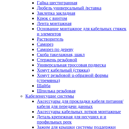
канала в стену/потолок/щит
Гайка шестигранная
Соединитель на стык для настенн
Дюбель универсальный /вставка
кабель-канала
Заклепка закладная
Соединитель/накладка на стык для
Крюк с винтом
кабель-канала
Лента монтажная
Угол внешний для кабель-канала
Основание монтажное для кабельных стяжек
Угол внешний для настенного каб
и элементов
канала
Растворитель
Угол внутренний для кабель-канал
Саморез
Угол т-образный для кабель-канал
Саморез по дереву
Колодки клеммные
Скоба такелажная, шакл
Аксессуары для клеммной колодк
Стержень резьбовой
Колодка заземления клеммная
Универсальная троссовая подвеска
Нулевая шина
Хомут кабельный (стяжка)
Одно-многополюсная клеммная
Хомут резьбовой u-образной формы
колодка
(стремянка)
Перегородка концевая и
Шайба
разделительная для клеммной кол
Шпилька резьбовая
Проходная клеммная колодка
Кабеленесущие системы
Торцевая клемма клеммной колод
Аксессуары для прокладки кабеля питания/
Короба кабельные
кабеля для передачи данных
Короб распределительный щелево
Аксессуары кабельных лотков монтажные
Материал монтажный
Деталь крепежная для несущих и и
Держатель кабельный зажимной
профильных реек
Зажим балочный
Зажим для крышки системы поддержки