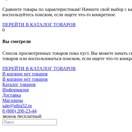
Socket-1700
Socket-1150
Сравните товары по характеристикам! Начните свой выбор с ка
Socket-2066
воспользуйтесь поиском, если ищете что-то конкретное.
Socket-775
Socket-fm2
ПЕРЕЙТИ В КАТАЛОГ ТОВАРОВ
Socket-am4
0
Socket-trx4
Материнские платы для серверов
Вы смотрели
Процессоры
Socket- amd am4
Список просмотренных товаров пока пуст. Вы можете начать с
Socket- intel s1151
товаров или воспользоваться поиском, если ищете что-то конкр
Socket- intel s2066
socket- intel s1200
ПЕРЕЙТИ В КАТАЛОГ ТОВАРОВ
Socket- intel s1700
В корзине нет товаров
Процессоры для серверов
В корзине нет товаров
Видеокарты
Каталог товаров
Оперативная память
Информация
Память ddr2
Доставка
Память ddr3
Магазины
Память ddr4
sale@ultra52.ru
Память ddr5
8 (800) 200-23-44
Память sodimm
звонок бесплатный
Память для серверов
Устройства охлаждения
Жидкостное охлаждение