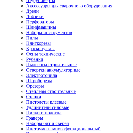
Шуруповерты
Ножницы по металлу
Аксессуары для сварочного оборудования
Тележки садовые
Дрели
Умывальники
Лобзики
Автомобильная техника
Перфораторы
Автозвук
Шлифмашины
Автомагнитолы
Наборы инструментов
Колонки
Пилы
Сабвуферы
Плиткорезы
Усилители
Краскопульты
Модуляторы fm
Фены технические
Аксессуары
Рубанки
Электроника
Пылесосы строительные
Видеорегистраторы
Отвертки аккумуляторные
Радар-детекторы
Электроточила
Парковочные радары
Штроборезы
Навигаторы и аксессуары
Фрезеры
Аксессуары к навигаторам
Степлеры строительные
Навигаторы
Станки
Алкотестеры
Пистолеты клеевые
Камеры заднего вида
Удлинители силовые
Автомобильные антенны
Пилки и полотна
Сигнализации автомобильные
Граверы
Автоинверторы
Наборы бит и сверел
Телевизоры и мониторы автомобильные
Инструмент многофункциональный
Аксессуары