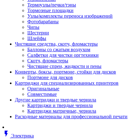
Втулка изолирующая
Термоузлы/печки/тэны
Гайка длинная
Тормозные площадки
Гайка скользящая
Узлы/комплекты переноса изображений
Гайка стопорная
Фотобарабаны
Гайка шестигранная
Чипы
Дюбель универсальный /вставка
Шестерни
Заклепка закладная
Шлейфы
Крюк с винтом
Чистящие средства, скотч, фломастеры
Лента монтажная
Баллоны со сжатым воздухом
Основание монтажное для кабель
Салфетки для чистки оргтехники
стяжек и элементов
Скотч, фломастеры
Растворитель
Чистящие спреи, жидкости и пены
Саморез
Конверты, боксы, портмоне, стойки для дисков
Саморез по дереву
Портмоне для дисков
Скоба такелажная, шакл
Картриджи для специализированных принтеров
Стержень резьбовой
Оригинальные
Универсальная троссовая подвеска
Совместимые
Хомут кабельный (стяжка)
Другие картриджи и твердые чернила
Хомут резьбовой u-образной фор
Картриджи и твердые чернила
(стремянка)
Картриджи матричные, чернила
Шайба
Расходные материалы для профессиональной печати
Шпилька резьбовая
Кабеленесущие системы
Аксессуары для прокладки кабеля
flash_on
питания/ кабеля для передачи дан
Электрика