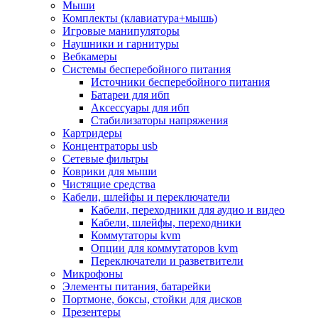
Мыши
Программное обеспечение
Комплекты (клавиатура+мышь)
Операционные системы
Игровые манипуляторы
Антивирусное по
Наушники и гарнитуры
Офисные приложения
Вебкамеры
Неттопы, тонкие клиенты, платформы nuc
Системы бесперебойного питания
Микрокомпьютеры
Источники бесперебойного питания
Опции для компьютеров
Батареи для ибп
Бытовая техника
Аксессуары для ибп
Кухонная техника
Стабилизаторы напряжения
Блендеры, измельчители
Картридеры
Блинницы
Концентраторы usb
Вакуумные упаковщики
Сетевые фильтры
Весы кухонные
Коврики для мыши
Гриль
Чистящие средства
Дистилляторы
Кабели, шлейфы и переключатели
Йогуртницы
Кабели, переходники для аудио и видео
Кофеварки и кофемашины
Кабели, шлейфы, переходники
Кофемолки
Коммутаторы kvm
Кухонные комбайны
Опции для коммутаторов kvm
Ломтерезки
Переключатели и разветвители
Микроволновые печи
Микрофоны
Миксеры
Элементы питания, батарейки
Мини-печи
Портмоне, боксы, стойки для дисков
Мойки
Презентеры
Мультиварки