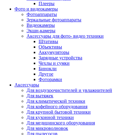
Внешние аккумуляторы
Плееры
Гарнитуры для телефонов
Фото и видеокамеры
Держатели и подставки
Фотоаппараты
Док станции
Зеркальные фотоаппараты
Зарядные устройства
Видеокамеры
Защитные стекла для смартфонов
Экшн-камеры
Кабели и шлейфы
Аксессуары для фото- видео техники
Моноподы
Штативы
Пленки для планшетов
Объективы
Прочие аксессуары для телефонов
Аккумуляторы
Стилусы
Зарядные устройства
Трекеры
Чехлы и сумки
Чехлы для планшетов
Бинокли
Чехлы для смартфонов
Другое
Аксессуары для смарт-часов
Фоторамки
Аксессуары к планшетам для рисования
Аксессуары
Офис
Для воздухоочистителей и увлажнителей
Принтеры лазерные
Для вытяжек
Принтеры струйные
Для климатической техники
Принтеры матричные
Для кофейного оборудования
Мфу лазерные
Для крупной бытовой техники
Мфу струйные
Для кухонной техники
Мфу светодиодные
Для медицинского оборудования
Портативные принтеры
Для микроволновок
Принтеры для печати наклеек
Для пылесосов