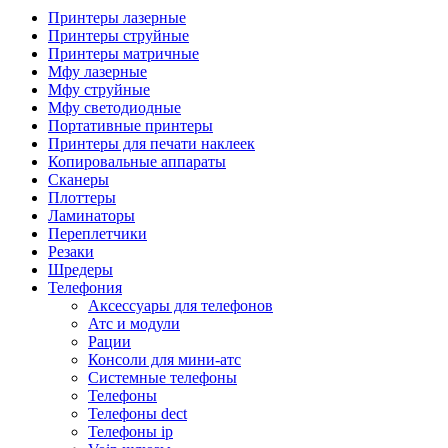
Камеры для видеоконференцсвязи
Принтеры лазерные
Аксессуары для видеоконференцсвязи
Принтеры струйные
Системы безопасности и умный дом
Принтеры матричные
Видеонаблюдение
Мфу лазерные
Аксессуары для видеонаблюдения
Мфу струйные
Камеры видеонаблюдения
Мфу светодиодные
Комплекты видеонаблюдения
Портативные принтеры
Мониторы и видеостены
Принтеры для печати наклеек
Регистраторы
Копировальные аппараты
Тепловизоры
Сканеры
Контроль доступа
Плоттеры
Аксессуары для скуд
Ламинаторы
Видеодомофоны
Переплетчики
Вызывные панели
Резаки
Датчики
Шредеры
Доводчики
Телефония
Замки
Аксессуары для телефонов
Контроллеры
Атс и модули
Считыватели
Рации
Терминалы доступа
Консоли для мини-атс
Охранно-пожарная сигнализация
Системные телефоны
Умный дом
Телефоны
Коннекторы и розетки
Телефоны dect
Инструмент и садовая техника
Телефоны ip
Электро и пневмоинструмент