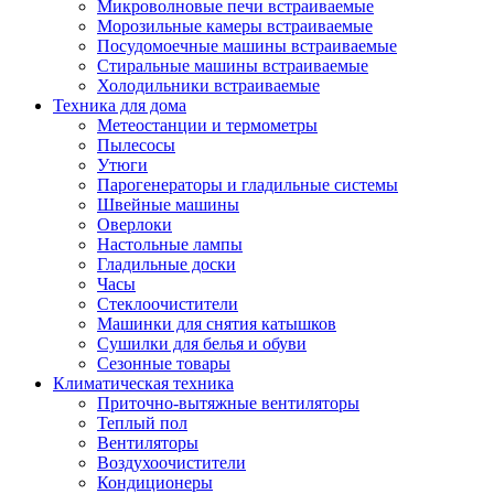
Игровые приставки и аксессуары
Микроволновые печи встраиваемые
Аксессуары к игровым приставка
Морозильные камеры встраиваемые
Музыкальные инструменты
Посудомоечные машины встраиваемые
Аксессуары эми
Стиральные машины встраиваемые
Ди-джейское оборудование
Холодильники встраиваемые
Синтезаторы, фортепиано, рояли
Техника для дома
Плееры blu-ray и dvd
Метеостанции и термометры
Blu-ray
Пылесосы
Dvd
Утюги
Проекционное оборудование
Парогенераторы и гладильные системы
Аксессуары для проекционного
Швейные машины
оборудования
Оверлоки
Интерактивные доски
Настольные лампы
Кронштейны для проекторов
Гладильные доски
Лампы
Часы
Проекторы
Стеклоочистители
Экраны
Машинки для снятия катышков
Магнитно-маркерные доски
Сушилки для белья и обуви
Радиобудильники
Сезонные товары
Радиоприемники
Климатическая техника
Саундбары
Приточно-вытяжные вентиляторы
Системы и компоненты hi-fi
Теплый пол
Акустические системы
Вентиляторы
Компоненты hi-fi
Воздухоочистители
Проигрыватели винила
Кондиционеры