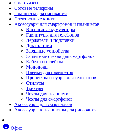
Смарт-часы
Мебель
Сотовые телефоны
Стулья и кресла
Планшеты для рисования
Столы
Электронные книги
Мебельные аксессуары
Аксессуары для смартфонов и планшетов
Аксессуары для кресел
Внешние аккумуляторы
Вешалки
Гарнитуры для телефонов
Коврики защитные
Держатели и подставки
Эргономика
Док станции
Опции для устройств печати, копирования и
Зарядные устройства
сканирования
Защитные стекла для смартфонов
Сетевое оборудование
Кабели и шлейфы
Маршрутизаторы
Моноподы
Модемы
Пленки для планшетов
Точки доступа
Прочие аксессуары для телефонов
Сетевые адаптеры
Стилусы
Коммутаторы
Трекеры
Расширители беспроводной сети
Чехлы для планшетов
Wi-fi антенны
Чехлы для смартфонов
Инструмент
Аксессуары для смарт-часов
Кабель
Аксессуары к планшетам для рисования
Монтажные компоненты
Медиаконвертеры и трансиверы
Межсетевые экраны
local_printshop
Видеоконференцсвязь
Офис
видеотерминалы