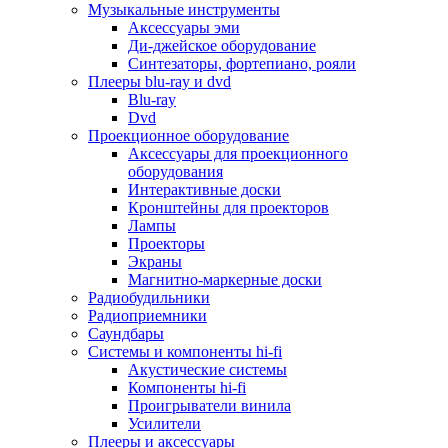
Для микроволновок
Музыкальные инструменты
Для пылесосов
Аксессуары эми
Для техники по уходу за одеждой
Ди-джейское оборудование
Для техники по уходу за собой
Синтезаторы, фортепиано, рояли
Для фильтров воды
Плееры blu-ray и dvd
Дополнительные принадлежности
Blu-ray
Телевизоры и аксессуары
Dvd
Телевизоры
Проекционное оборудование
Аксессуары для телевизоров
Аксессуары для проекционного
Комплекты спутникового тв
оборудования
Кронштейны и подставки для тв
Интерактивные доски
Приставки smart box
Кронштейны для проекторов
Прочие аксессуары для тв
Лампы
Пульты ду
Проекторы
Тв антенны
Экраны
Цифровые тв ресиверы
Магнитно-маркерные доски
Профессиональные панели
Радиобудильники
Смартфоны и планшеты
Радиоприемники
Смартфоны
Саундбары
Планшетные устройства
Системы и компоненты hi-fi
Смарт-часы
Акустические системы
Сотовые телефоны
Компоненты hi-fi
Планшеты для рисования
Проигрыватели винила
Электронные книги
Усилители
Аксессуары для смартфонов и планшетов
Плееры и аксессуары