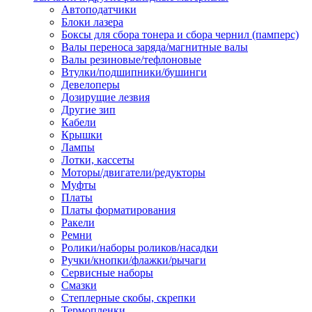
Автоподатчики
Наконечник обжимной кабельный
Блоки лазера
медных проводников в соответств
Боксы для сбора тонера и сбора чернил (памперс)
din 46236
Валы переноса заряда/магнитные валы
Наконечник-гильза для медных
Валы резиновые/тефлоновые
проводников
Втулки/подшипники/бушинги
Пружина постоянного давления
Девелоперы
Разъем слаботочный
Дозирущие лезвия
Сжим ответвительный, ответвите
Другие зип
Система маркировки кабеля
Кабели
Скотч и изоляционная лента
Крышки
Спрей
Лампы
Трубка термоусадочная
Лотки, кассеты
Трубки изоляционные, кембрики
Моторы/двигатели/редукторы
Ящик для хранения инструмента и
Муфты
термоусадочных трубок
Платы
Изделия крепежные
Платы форматирования
Анкер болтовой
Ракели
Анкер забивной
Ремни
Анкер клиновой
Ролики/наборы роликов/насадки
Болт анкерный
Ручки/кнопки/флажки/рычаги
Болт с т-образной головкой
Сервисные наборы
Болт с шестигранной головкой
Смазки
Винт для пневматической отвертк
Степлерные скобы, скрепки
Винт с кольцом
Термопленки