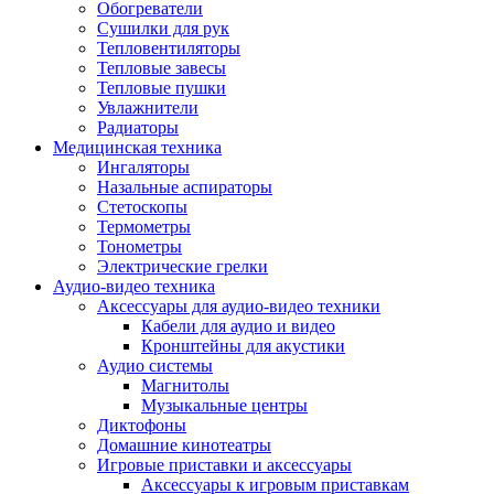
Усилители
Обогреватели
Плееры и аксессуары
Сушилки для рук
Плееры
Тепловентиляторы
Фото и видеокамеры
Тепловые завесы
Фотоаппараты
Тепловые пушки
Зеркальные фотоаппараты
Увлажнители
Видеокамеры
Радиаторы
Экшн-камеры
Медицинская техника
Аксессуары для фото- видео техники
Ингаляторы
Штативы
Назальные аспираторы
Объективы
Стетоскопы
Аккумуляторы
Термометры
Зарядные устройства
Тонометры
Чехлы и сумки
Электрические грелки
Бинокли
Аудио-видео техника
Другое
Аксессуары для аудио-видео техники
Фоторамки
Кабели для аудио и видео
Аксессуары
Кронштейны для акустики
Для воздухоочистителей и увлажнителе
Аудио системы
Для вытяжек
Магнитолы
Для климатической техники
Музыкальные центры
Для кофейного оборудования
Диктофоны
Для крупной бытовой техники
Домашние кинотеатры
Для кухонной техники
Игровые приставки и аксессуары
Для медицинского оборудования
Аксессуары к игровым приставкам