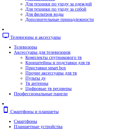
Копировальные аппараты
Для техники по уходу за одеждой
Сканеры
Для техники по уходу за собой
Плоттеры
Для фильтров воды
Ламинаторы
Дополнительные принадлежности
Переплетчики
Резаки
Шредеры
tv
Телевизоры и аксессуары
Телефония
Аксессуары для телефонов
Телевизоры
Атс и модули
Аксессуары для телевизоров
Рации
Комплекты спутникового тв
Консоли для мини-атс
Кронштейны и подставки для тв
Системные телефоны
Приставки smart box
Телефоны
Прочие аксессуары для тв
Телефоны dect
Пульты ду
Телефоны ip
Тв антенны
Voip шлюзы
Цифровые тв ресиверы
Торговое оборудование
Профессиональные панели
Детектор валют
Сейфы
Сканеры штрихкодов
smartphone
Смартфоны и планшеты
Счетчики банкнот
Терминалы сбора данных
Смартфоны
Аксессуары для торгового оборудовани
Планшетные устройства
Калькуляторы