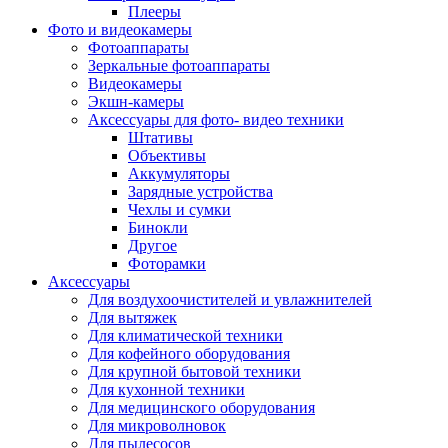
Внешние аккумуляторы
Плееры
Гарнитуры для телефонов
Фото и видеокамеры
Держатели и подставки
Фотоаппараты
Док станции
Зеркальные фотоаппараты
Зарядные устройства
Видеокамеры
Защитные стекла для смартфонов
Экшн-камеры
Кабели и шлейфы
Аксессуары для фото- видео техники
Моноподы
Штативы
Пленки для планшетов
Объективы
Прочие аксессуары для телефонов
Аккумуляторы
Стилусы
Зарядные устройства
Трекеры
Чехлы и сумки
Чехлы для планшетов
Бинокли
Чехлы для смартфонов
Другое
Аксессуары для смарт-часов
Фоторамки
Аксессуары к планшетам для рисования
Аксессуары
Офис
Для воздухоочистителей и увлажнителей
Принтеры лазерные
Для вытяжек
Принтеры струйные
Для климатической техники
Принтеры матричные
Для кофейного оборудования
Мфу лазерные
Для крупной бытовой техники
Мфу струйные
Для кухонной техники
Мфу светодиодные
Для медицинского оборудования
Портативные принтеры
Для микроволновок
Принтеры для печати наклеек
Для пылесосов