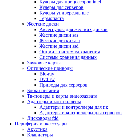
Кулеры для процессоров intel
Микрофоны
Кулеры для серверов
Элементы питания, батарейки
Кулеры универсальные
Портмоне, боксы, стойки для дисков
Термопаста
Презентеры
Жесткие диски
Виртуальные очки
Аксессуары для жестких дисков
Аксессуары и опции для ноутбуков
Жесткие диски sas
Клавиатуры для ноутбуков
Жесткие диски sata
Сумки
Жесткие диски ssd
Адаптеры и зарядные устройства
Опции к системам хранения
Подставки
Системы хранения данных
Док станции, порт репликаторы
Звуковые карты
Батареи
Оптические приводы
Разное
Blu-ray
Носители информации
Dvd-rw
Внешние жесткие диски
Приводы для серверов
Карты памяти
Блоки питания
Оптические носители
Тв-тюнеры и карты видеозахвата
Blu-ray
Адаптеры и контроллеры
Cd-r
Адаптеры и контроллеры для пк
Cd-rw
Адаптеры и контроллеры для серверов
Dvd-r
Дисководы fdd
Dvdr
Периферия и аксессуары
Dvdrw
Акустика
Флешки
Клавиатуры
Серверы