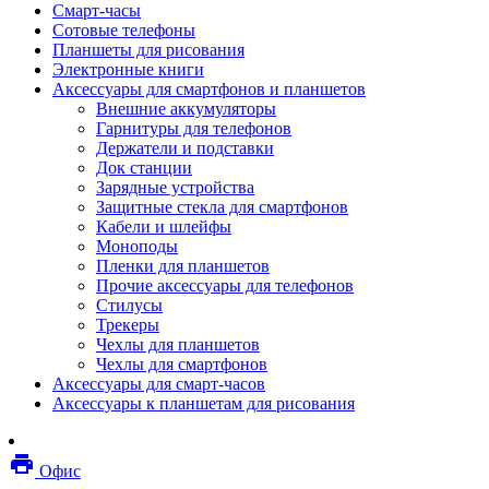
Смарт-часы
Мебель
Сотовые телефоны
Стулья и кресла
Планшеты для рисования
Столы
Электронные книги
Мебельные аксессуары
Аксессуары для смартфонов и планшетов
Аксессуары для кресел
Внешние аккумуляторы
Вешалки
Гарнитуры для телефонов
Коврики защитные
Держатели и подставки
Эргономика
Док станции
Опции для устройств печати, копирования и
Зарядные устройства
сканирования
Защитные стекла для смартфонов
Сетевое оборудование
Кабели и шлейфы
Маршрутизаторы
Моноподы
Модемы
Пленки для планшетов
Точки доступа
Прочие аксессуары для телефонов
Сетевые адаптеры
Стилусы
Коммутаторы
Трекеры
Расширители беспроводной сети
Чехлы для планшетов
Wi-fi антенны
Чехлы для смартфонов
Инструмент
Аксессуары для смарт-часов
Кабель
Аксессуары к планшетам для рисования
Монтажные компоненты
Медиаконвертеры и трансиверы
Межсетевые экраны
local_printshop
Видеоконференцсвязь
Офис
видеотерминалы