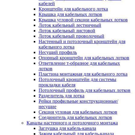
Зажим несущего троса
кабелей
Зажим/клипса для крепления труб
Кронштейн для кабельного лотка
Скоба крепежная
Крышка для кабельных лотков
Скоба с гвоздем
Крышка угловой секции кабельных лотков
Соединитель провода
Лоток кабельный лестничный
Материалы для подключения
Лоток кабельный листовой
Аксессуары для распределительн
Лоток кабельный проволочный
коробок/корпусов для монтажа в с
Настенный и потолочный кронштейн для
и в потолке
кабельного лотка
Зажим безвинтовой клеммный
Несущий профиль
Коробка клеммная
Опорный кронштейн для кабельных лотков
Коробка распределительная для
Ответвление т-образное для кабельных
потолочных светильников
лотков
Крышка для распределительной
Пластина монтажная для кабельного лотка
коробки/корпуса для монтажа в ст
Потолочный кронштейн для системы
в потолке
прокладки кабеля
Распределительная коробка/корпус
Потолочный профиль для кабельных лотков
монтажа в стене и в потолке
Разделитель для лотка
Распределительная коробка/корпус
Рейки профильные конструкционные/
монтажа на стене и на потолке
несущие
Система электромонтажных колонн
Секция угловая для кабельных лотков
Электромонтажная колонна
Соединитель для кабельных лотков
Системы ввода для кабелей и проводов
Каналы настенного и потолочного монтажа
Ввод кабельный/сальник
Заглушка для кабель-канала
Уплотнитель для кабельного разъе
Зажим кабельный для кабель-канала