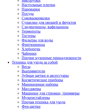
Мясорубки
Зависимые комплекты
Настольные плитки
Микроволновые печи встраиваемые
Пароварки
Морозильные камеры встраиваемые
Посуда
Посудомоечные машины встраиваемые
Соковыжималки
Стиральные машины встраиваемые
Сушилки для овощей и фруктов
Холодильники встраиваемые
Сэндвичницы, вафельницы
Техника для дома
Термопоты
Метеостанции и термометры
Тостеры
Пылесосы
Фильтры для воды
Утюги
Фритюрницы
Парогенераторы и гладильные системы
Хлебопечи
Швейные машины
Чайники
Оверлоки
Прочие кухонные принадлежности
Настольные лампы
Техника для ухода за собой
Гладильные доски
Весы
Часы
Выпрямители
Стеклоочистители
Зубные щетки и аксессуары
Машинки для снятия катышков
Косметические приборы
Сушилки для белья и обуви
Маникюрные наборы
Сезонные товары
Массажеры
Климатическая техника
Машинки для стрижки, триммеры
Приточно-вытяжные вентиляторы
Мультистайлеры
Теплый пол
Прочая техника для ухода
Вентиляторы
Фен-щетки