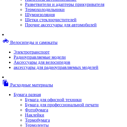
Степлерные скобы, скрепки
Разветвители и адаптеры прикуривателя
Термопленки
Термохолодильники
Термоузлы/печки/тэны
Шумоизоляция
Тормозные площадки
Щетки стеклоочистителей
Узлы/комплекты переноса изображений
Прочие аксессуары для автомобилей
Фотобарабаны
Чипы
Шестерни
motorcycle
Велосипеды и самокаты
Шлейфы
Чистящие средства, скотч, фломастеры
Электротранспорт
Баллоны со сжатым воздухом
Радиоуправляемые модели
Салфетки для чистки оргтехники
Аксессуары для велосипедов
Скотч, фломастеры
аксессуары для радиоуправляемых моделей
Чистящие спреи, жидкости и пены
Конверты, боксы, портмоне, стойки для диско
Портмоне для дисков
file_copy
Расходные материалы
Картриджи для специализированных принтер
Оригинальные
Бумага разная
Совместимые
Бумага для офисной техники
Другие картриджи и твердые чернила
Бумага для профессиональной печати
Картриджи и твердые чернила
Фотобумага
Картриджи матричные, чернила
Наклейки
Расходные материалы для профессиональной
Термобумага
печати
Термоленты
Электрика