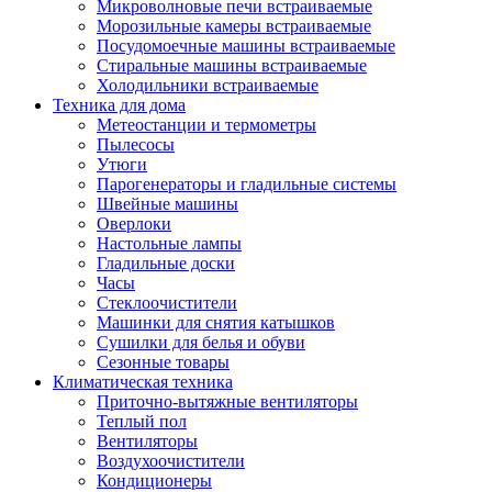
Игровые приставки и аксессуары
Микроволновые печи встраиваемые
Аксессуары к игровым приставка
Морозильные камеры встраиваемые
Музыкальные инструменты
Посудомоечные машины встраиваемые
Аксессуары эми
Стиральные машины встраиваемые
Ди-джейское оборудование
Холодильники встраиваемые
Синтезаторы, фортепиано, рояли
Техника для дома
Плееры blu-ray и dvd
Метеостанции и термометры
Blu-ray
Пылесосы
Dvd
Утюги
Проекционное оборудование
Парогенераторы и гладильные системы
Аксессуары для проекционного
Швейные машины
оборудования
Оверлоки
Интерактивные доски
Настольные лампы
Кронштейны для проекторов
Гладильные доски
Лампы
Часы
Проекторы
Стеклоочистители
Экраны
Машинки для снятия катышков
Магнитно-маркерные доски
Сушилки для белья и обуви
Радиобудильники
Сезонные товары
Радиоприемники
Климатическая техника
Саундбары
Приточно-вытяжные вентиляторы
Системы и компоненты hi-fi
Теплый пол
Акустические системы
Вентиляторы
Компоненты hi-fi
Воздухоочистители
Проигрыватели винила
Кондиционеры