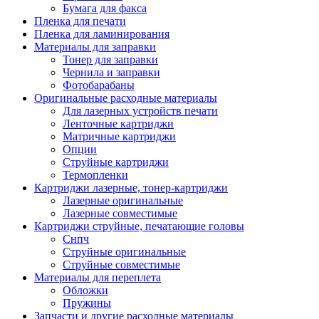
Бумага для факса
Изделия для прокладки кабеля и электромонт
Пленка для печати
Арматура кабельная/изоляционные
Пленка для ламинирования
материалы
Материалы для заправки
Гильза соединительная для
Тонер для заправки
алюминиевых проводников под
Чернила и заправки
опрессовку
Фотобарабаны
Гильза соединительная для медны
Оригинальные расходные материалы
проводников под опрессовку
Для лазерных устройств печати
Гильза соединительная со срывны
Ленточные картриджи
болтами
Матричные картриджи
Заглушка термоусадочная концева
Опции
Зажим соединительный,
Струйные картриджи
ответвительный
Термопленки
Лубрикант-гель для смазки кабеля
Картриджи лазерные, тонер-картриджи
Муфта кабельная концевая
Лазерные оригинальные
Муфта кабельная соединительная
Лазерные совместимые
Наконечник быстроразмыкаемый
Картриджи струйные, печатающие головы
Наконечник кабельный со срывн
Снпч
болтами
Струйные оригинальные
Наконечник кабельный трубчатый
Струйные совместимые
медных проводников
Материалы для переплета
Наконечник обжимной кабельный
Обложки
алюминиевых проводников
Пружины
Наконечник обжимной кабельный
Запчасти и другие расходные материалы
медных проводников