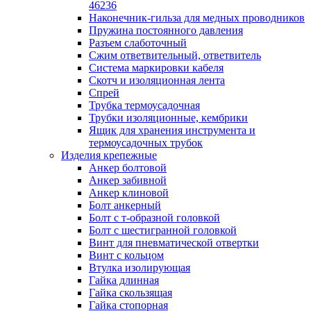
лотков
46236
Разделитель для лотка
Наконечник-гильза для медных проводников
Рейки профильные конструкционн
Пружина постоянного давления
несущие
Разъем слаботочный
Секция угловая для кабельных лот
Сжим ответвительный, ответвитель
Соединитель для кабельных лотко
Система маркировки кабеля
Каналы настенного и потолочного монт
Скотч и изоляционная лента
Заглушка для кабель-канала
Спрей
Зажим кабельный для кабель-кана
Трубка термоусадочная
Кабель-канал
Трубки изоляционные, кембрики
Кабель-канал напольный
Ящик для хранения инструмента и
Кабель-канал настенный (парапет
термоусадочных трубок
Коробка монтажная для настенног
Изделия крепежные
кабель-канала
Анкер болтовой
Коробка распределительная для си
Анкер забивной
кабель-каналов
Анкер клиновой
Крышка для настенного кабель-ка
Болт анкерный
Панель лицевая для настенного ка
Болт с т-образной головкой
канала
Болт с шестигранной головкой
Перегородка разделительная для
Винт для пневматической отвертки
настенного кабель-канала
Винт с кольцом
Переходник для кабель-канала
Втулка изолирующая
Поворот для кабель-канала
Гайка длинная
Поворот для настенного кабель-ка
Гайка скользящая
Рамка для ввода настенного кабель
Гайка стопорная