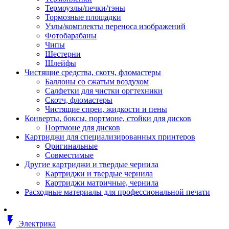
Втулка изолирующая
Термоузлы/печки/тэны
Гайка длинная
Тормозные площадки
Гайка скользящая
Узлы/комплекты переноса изображений
Гайка стопорная
Фотобарабаны
Гайка шестигранная
Чипы
Дюбель универсальный /вставка
Шестерни
Заклепка закладная
Шлейфы
Крюк с винтом
Чистящие средства, скотч, фломастеры
Лента монтажная
Баллоны со сжатым воздухом
Основание монтажное для кабель
Салфетки для чистки оргтехники
стяжек и элементов
Скотч, фломастеры
Растворитель
Чистящие спреи, жидкости и пены
Саморез
Конверты, боксы, портмоне, стойки для дисков
Саморез по дереву
Портмоне для дисков
Скоба такелажная, шакл
Картриджи для специализированных принтеров
Стержень резьбовой
Оригинальные
Универсальная троссовая подвеска
Совместимые
Хомут кабельный (стяжка)
Другие картриджи и твердые чернила
Хомут резьбовой u-образной фор
Картриджи и твердые чернила
(стремянка)
Картриджи матричные, чернила
Шайба
Расходные материалы для профессиональной печати
Шпилька резьбовая
Кабеленесущие системы
Аксессуары для прокладки кабеля
flash_on
питания/ кабеля для передачи дан
Электрика