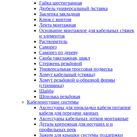
канала в стену/потолок/щит
Гайка шестигранная
Соединитель на стык для настенн
Дюбель универсальный /вставка
кабель-канала
Заклепка закладная
Соединитель/накладка на стык для
Крюк с винтом
кабель-канала
Лента монтажная
Угол внешний для кабель-канала
Основание монтажное для кабельных стяжек
Угол внешний для настенного каб
и элементов
канала
Растворитель
Угол внутренний для кабель-канал
Саморез
Угол т-образный для кабель-канал
Саморез по дереву
Колодки клеммные
Скоба такелажная, шакл
Аксессуары для клеммной колодк
Стержень резьбовой
Колодка заземления клеммная
Универсальная троссовая подвеска
Нулевая шина
Хомут кабельный (стяжка)
Одно-многополюсная клеммная
Хомут резьбовой u-образной формы
колодка
(стремянка)
Перегородка концевая и
Шайба
разделительная для клеммной кол
Шпилька резьбовая
Проходная клеммная колодка
Кабеленесущие системы
Торцевая клемма клеммной колод
Аксессуары для прокладки кабеля питания/
Короба кабельные
кабеля для передачи данных
Короб распределительный щелево
Аксессуары кабельных лотков монтажные
Материал монтажный
Деталь крепежная для несущих и и
Держатель кабельный зажимной
профильных реек
Зажим балочный
Зажим для крышки системы поддержки