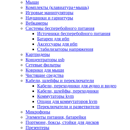
Мыши
Программное обеспечение
Комплекты (клавиатура+мышь)
Операционные системы
Игровые манипуляторы
Антивирусное по
Наушники и гарнитуры
Офисные приложения
Вебкамеры
Неттопы, тонкие клиенты, платформы nuc
Системы бесперебойного питания
Микрокомпьютеры
Источники бесперебойного питания
Опции для компьютеров
Батареи для ибп
Бытовая техника
Аксессуары для ибп
Кухонная техника
Стабилизаторы напряжения
Блендеры, измельчители
Картридеры
Блинницы
Концентраторы usb
Вакуумные упаковщики
Сетевые фильтры
Весы кухонные
Коврики для мыши
Гриль
Чистящие средства
Дистилляторы
Кабели, шлейфы и переключатели
Йогуртницы
Кабели, переходники для аудио и видео
Кофеварки и кофемашины
Кабели, шлейфы, переходники
Кофемолки
Коммутаторы kvm
Кухонные комбайны
Опции для коммутаторов kvm
Ломтерезки
Переключатели и разветвители
Микроволновые печи
Микрофоны
Миксеры
Элементы питания, батарейки
Мини-печи
Портмоне, боксы, стойки для дисков
Мойки
Презентеры
Мультиварки