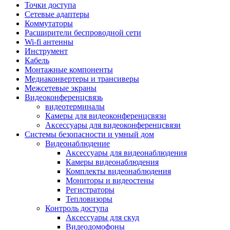
Штроборезы
Точки доступа
Фрезеры
Сетевые адаптеры
Степлеры строительные
Коммутаторы
Станки
Расширители беспроводной сети
Пистолеты клеевые
Wi-fi антенны
Удлинители силовые
Инструмент
Пилки и полотна
Кабель
Граверы
Монтажные компоненты
Наборы бит и сверел
Медиаконвертеры и трансиверы
Инструмент многофункциональный
Межсетевые экраны
Круги, диски, фрезы
Видеоконференцсвязь
Аксессуары для электро и
видеотерминалы
пневмоинструмента
Камеры для видеоконференцсвязи
Аккумуляторы для инструмента
Аксессуары для видеоконференцсвязи
Зарядные устройства для аккумуляторов
Системы безопасности и умный дом
Миксеры строительные
Видеонаблюдение
Молотки отбойные
Аксессуары для видеонаблюдения
Паяльное оборудование
Камеры видеонаблюдения
Садовая техника
Комплекты видеонаблюдения
Минимойки
Мониторы и видеостены
Аксессуары для минимоек
Регистраторы
Газонокосилки и триммеры
Тепловизоры
Газонокосилки
Контроль доступа
Культиваторы и мотоблоки
Аксессуары для скуд
Аэраторы и скарификаторы
Видеодомофоны