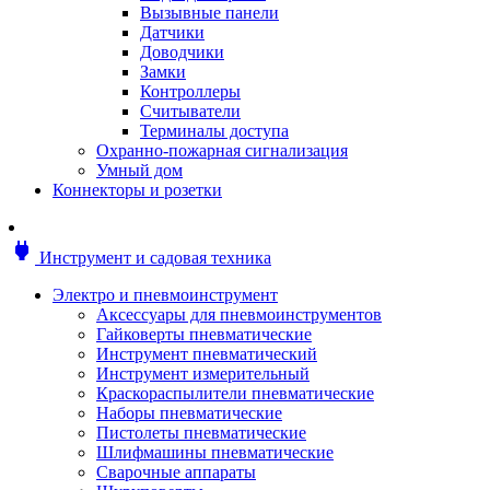
Мотоблоки
Вызывные панели
Генераторы
Датчики
Снегоуборщики
Доводчики
Воздуходувки
Замки
Цепные и бензопилы
Контроллеры
Оснастка к садовой технике
Считыватели
Садовые насосы
Терминалы доступа
Поливочное оборудование
Охранно-пожарная сигнализация
Садовые измельчители
Умный дом
Ножницы и кусторезы
Коннекторы и розетки
Гидроаккумуляторы
Мотобуры
Садовый инструмент
power
Инструмент и садовая техника
Аксессуары для садовых инструментов
Грабли
Электро и пневмоинструмент
Инструмент ручной
Аксессуары для пневмоинструментов
Лопаты
Гайковерты пневматические
Садово-посадочные инструменты
Инструмент пневматический
Садовые ножницы
Инструмент измерительный
Садовые пилы и ножи
Краскораспылители пневматические
Секаторы и сучкорезы
Наборы пневматические
Топоры
Пистолеты пневматические
Баллоны газовые
Шлифмашины пневматические
Мангалы и коптильни
Сварочные аппараты
Мебель для сада