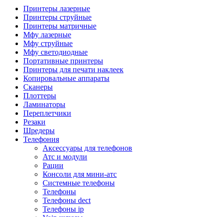
Камеры для видеоконференцсвязи
Принтеры лазерные
Аксессуары для видеоконференцсвязи
Принтеры струйные
Системы безопасности и умный дом
Принтеры матричные
Видеонаблюдение
Мфу лазерные
Аксессуары для видеонаблюдения
Мфу струйные
Камеры видеонаблюдения
Мфу светодиодные
Комплекты видеонаблюдения
Портативные принтеры
Мониторы и видеостены
Принтеры для печати наклеек
Регистраторы
Копировальные аппараты
Тепловизоры
Сканеры
Контроль доступа
Плоттеры
Аксессуары для скуд
Ламинаторы
Видеодомофоны
Переплетчики
Вызывные панели
Резаки
Датчики
Шредеры
Доводчики
Телефония
Замки
Аксессуары для телефонов
Контроллеры
Атс и модули
Считыватели
Рации
Терминалы доступа
Консоли для мини-атс
Охранно-пожарная сигнализация
Системные телефоны
Умный дом
Телефоны
Коннекторы и розетки
Телефоны dect
Инструмент и садовая техника
Телефоны ip
Электро и пневмоинструмент