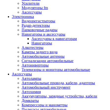
Запчасти и другие расходные материалы
Усилители
Автоподатчики
Модуляторы fm
Блоки лазера
Аксессуары
Боксы для сбора тонера и сбора чернил
Электроника
(памперс)
Видеорегистраторы
Валы переноса заряда/магнитные валы
Радар-детекторы
Валы резиновые/тефлоновые
Парковочные радары
Втулки/подшипники/бушинги
Навигаторы и аксессуары
Девелоперы
Аксессуары к навигаторам
Дозирущие лезвия
Навигаторы
Другие зип
Алкотестеры
Кабели
Камеры заднего вида
Крышки
Автомобильные антенны
Лампы
Сигнализации автомобильные
Лотки, кассеты
Автоинверторы
Моторы/двигатели/редукторы
Телевизоры и мониторы автомобильные
Муфты
Аксессуары
Платы
Автолампы
Платы форматирования
Автомобильные провода, кабели, адаптеры
Ракели
Автомобильный инструмент
Ремни
Автохимия
Ролики/наборы роликов/насадки
Аккумуляторы, зарядные устройства, кабели
Ручки/кнопки/флажки/рычаги
Домкраты
Сервисные наборы
Компрессоры и манометры
Смазки
Пылесосы автомобильные