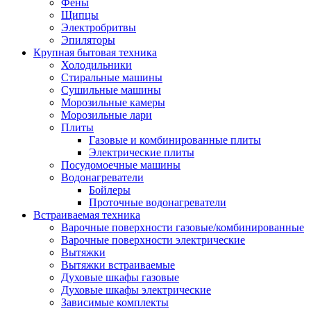
Воздухоочистители
Фены
Кондиционеры
Щипцы
Обогреватели
Электробритвы
Сушилки для рук
Эпиляторы
Тепловентиляторы
Крупная бытовая техника
Тепловые завесы
Холодильники
Тепловые пушки
Стиральные машины
Увлажнители
Сушильные машины
Радиаторы
Морозильные камеры
Медицинская техника
Морозильные лари
Ингаляторы
Плиты
Назальные аспираторы
Газовые и комбинированные плиты
Стетоскопы
Электрические плиты
Термометры
Посудомоечные машины
Тонометры
Водонагреватели
Электрические грелки
Бойлеры
Аудио-видео техника
Проточные водонагреватели
Аксессуары для аудио-видео техники
Встраиваемая техника
Кабели для аудио и видео
Варочные поверхности газовые/комбинированные
Кронштейны для акустики
Варочные поверхности электрические
Аудио системы
Вытяжки
Магнитолы
Вытяжки встраиваемые
Музыкальные центры
Духовые шкафы газовые
Диктофоны
Духовые шкафы электрические
Домашние кинотеатры
Зависимые комплекты