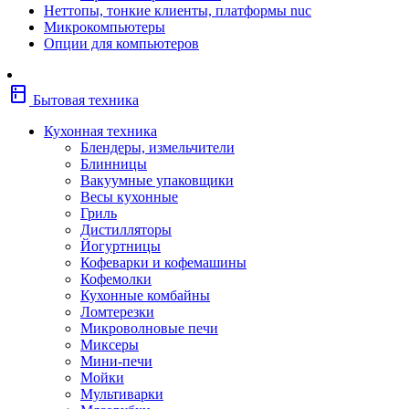
Неттопы, тонкие клиенты, платформы nuc
Фены
Микрокомпьютеры
Щипцы
Опции для компьютеров
Электробритвы
Эпиляторы
Крупная бытовая техника
kitchen
Холодильники
Бытовая техника
Стиральные машины
Сушильные машины
Кухонная техника
Морозильные камеры
Блендеры, измельчители
Морозильные лари
Блинницы
Плиты
Вакуумные упаковщики
Газовые и комбинированные плит
Весы кухонные
Электрические плиты
Гриль
Посудомоечные машины
Дистилляторы
Водонагреватели
Йогуртницы
Бойлеры
Кофеварки и кофемашины
Проточные водонагреватели
Кофемолки
Встраиваемая техника
Кухонные комбайны
Варочные поверхности газовые/
Ломтерезки
комбинированные
Микроволновые печи
Варочные поверхности электрические
Миксеры
Вытяжки
Мини-печи
Вытяжки встраиваемые
Мойки
Духовые шкафы газовые
Мультиварки
Духовые шкафы электрические