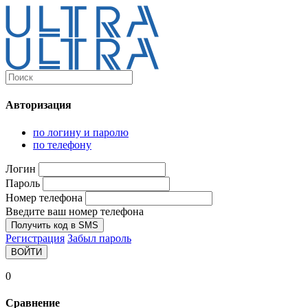
Каталог
Ultra-выгодно!
Авторизация
Компьютеры и комплектующие
Ноутбуки
по логину и паролю
Персональные компьютеры
по телефону
Моноблоки
Мониторы
Логин
Комплектующие
Пароль
Корпуса
Номер телефона
Аксессуары для корпусов
Корпуса fullatx и atx
Введите ваш номер телефона
Корпуса matx
Получить код в SMS
Корпуса miniitx
Регистрация
Забыл пароль
Корпуса для серверов
ВОЙТИ
Материнские платы
Cpu integrated
0
Socket-1151
Socket-1200
Сравнение