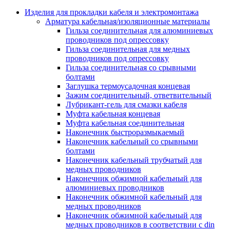
Аксессуары кабельных лотков
монтажные
Изделия для прокладки кабеля и электромонтажа
Деталь крепежная для несущих и 
Арматура кабельная/изоляционные материалы
профильных реек
Гильза соединительная для алюминиевых
Зажим для крышки системы
проводников под опрессовку
поддержки кабелей
Гильза соединительная для медных
Кронштейн для кабельного лотка
проводников под опрессовку
Крышка для кабельных лотков
Гильза соединительная со срывными
Крышка угловой секции кабельны
болтами
лотков
Заглушка термоусадочная концевая
Лоток кабельный лестничный
Зажим соединительный, ответвительный
Лоток кабельный листовой
Лубрикант-гель для смазки кабеля
Лоток кабельный проволочный
Муфта кабельная концевая
Настенный и потолочный кроншт
Муфта кабельная соединительная
для кабельного лотка
Наконечник быстроразмыкаемый
Несущий профиль
Наконечник кабельный со срывными
Опорный кронштейн для кабельн
болтами
лотков
Наконечник кабельный трубчатый для
Ответвление т-образное для кабел
медных проводников
лотков
Наконечник обжимной кабельный для
Пластина монтажная для кабельно
алюминиевых проводников
лотка
Наконечник обжимной кабельный для
Потолочный кронштейн для сист
медных проводников
прокладки кабеля
Наконечник обжимной кабельный для
Потолочный профиль для кабельн
медных проводников в соответствии с din