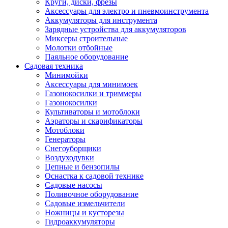
Круги, диски, фрезы
Автолампы
Аксессуары для электро и пневмоинструмента
Автомобильные провода, кабели, адапт
Аккумуляторы для инструмента
Автомобильный инструмент
Зарядные устройства для аккумуляторов
Автохимия
Миксеры строительные
Аккумуляторы, зарядные устройства, ка
Молотки отбойные
Домкраты
Паяльное оборудование
Компрессоры и манометры
Садовая техника
Пылесосы автомобильные
Минимойки
Разветвители и адаптеры прикуривателя
Аксессуары для минимоек
Термохолодильники
Газонокосилки и триммеры
Шумоизоляция
Газонокосилки
Щетки стеклоочистителей
Культиваторы и мотоблоки
Прочие аксессуары для автомобилей
Аэраторы и скарификаторы
Велосипеды и самокаты
Мотоблоки
Электротранспорт
Генераторы
Радиоуправляемые модели
Снегоуборщики
Аксессуары для велосипедов
Воздуходувки
аксессуары для радиоуправляемых моделей
Цепные и бензопилы
Расходные материалы
Оснастка к садовой технике
Бумага разная
Садовые насосы
Бумага для офисной техники
Поливочное оборудование
Бумага для профессиональной печати
Садовые измельчители
Фотобумага
Ножницы и кусторезы
Наклейки
Гидроаккумуляторы
Термобумага