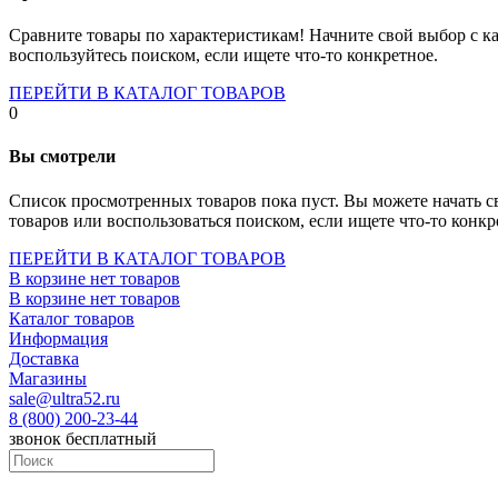
Socket-1700
Socket-1150
Сравните товары по характеристикам! Начните свой выбор с ка
Socket-2066
воспользуйтесь поиском, если ищете что-то конкретное.
Socket-775
Socket-fm2
ПЕРЕЙТИ В КАТАЛОГ ТОВАРОВ
Socket-am4
0
Socket-trx4
Материнские платы для серверов
Вы смотрели
Процессоры
Socket- amd am4
Список просмотренных товаров пока пуст. Вы можете начать с
Socket- intel s1151
товаров или воспользоваться поиском, если ищете что-то конкр
Socket- intel s2066
socket- intel s1200
ПЕРЕЙТИ В КАТАЛОГ ТОВАРОВ
Socket- intel s1700
В корзине нет товаров
Процессоры для серверов
В корзине нет товаров
Видеокарты
Каталог товаров
Оперативная память
Информация
Память ddr2
Доставка
Память ddr3
Магазины
Память ddr4
sale@ultra52.ru
Память ddr5
8 (800) 200-23-44
Память sodimm
звонок бесплатный
Память для серверов
Устройства охлаждения
Жидкостное охлаждение