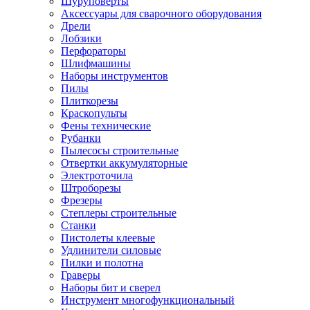
Шуруповерты
Ножницы по металлу
Аксессуары для сварочного оборудования
Тележки садовые
Дрели
Умывальники
Лобзики
Автомобильная техника
Перфораторы
Автозвук
Шлифмашины
Автомагнитолы
Наборы инструментов
Колонки
Пилы
Сабвуферы
Плиткорезы
Усилители
Краскопульты
Модуляторы fm
Фены технические
Аксессуары
Рубанки
Электроника
Пылесосы строительные
Видеорегистраторы
Отвертки аккумуляторные
Радар-детекторы
Электроточила
Парковочные радары
Штроборезы
Навигаторы и аксессуары
Фрезеры
Аксессуары к навигаторам
Степлеры строительные
Навигаторы
Станки
Алкотестеры
Пистолеты клеевые
Камеры заднего вида
Удлинители силовые
Автомобильные антенны
Пилки и полотна
Сигнализации автомобильные
Граверы
Автоинверторы
Наборы бит и сверел
Телевизоры и мониторы автомобильные
Инструмент многофункциональный
Аксессуары