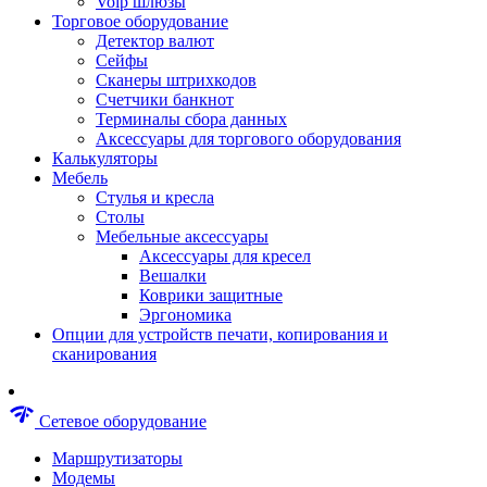
Voip шлюзы
Аксессуары для пневмоинструментов
Торговое оборудование
Гайковерты пневматические
Детектор валют
Инструмент пневматический
Сейфы
Инструмент измерительный
Сканеры штрихкодов
Краскораспылители пневматические
Счетчики банкнот
Наборы пневматические
Терминалы сбора данных
Пистолеты пневматические
Аксессуары для торгового оборудования
Шлифмашины пневматические
Калькуляторы
Сварочные аппараты
Мебель
Шуруповерты
Стулья и кресла
Аксессуары для сварочного оборудован
Столы
Дрели
Мебельные аксессуары
Лобзики
Аксессуары для кресел
Перфораторы
Вешалки
Шлифмашины
Коврики защитные
Наборы инструментов
Эргономика
Пилы
Опции для устройств печати, копирования и
Плиткорезы
сканирования
Краскопульты
Фены технические
Рубанки
network_check
Сетевое оборудование
Пылесосы строительные
Отвертки аккумуляторные
Маршрутизаторы
Электроточила
Модемы