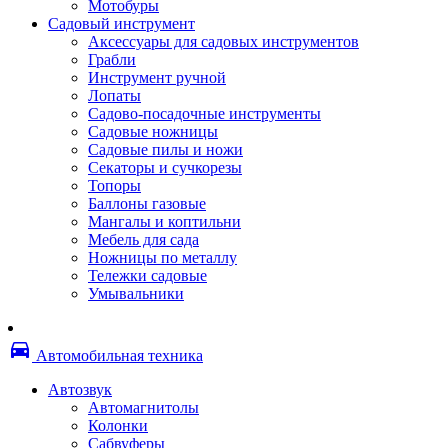
Мотобуры
Термоленты
Садовый инструмент
Бумага для факса
Аксессуары для садовых инструментов
Пленка для печати
Грабли
Пленка для ламинирования
Инструмент ручной
Материалы для заправки
Лопаты
Тонер для заправки
Садово-посадочные инструменты
Чернила и заправки
Садовые ножницы
Фотобарабаны
Садовые пилы и ножи
Оригинальные расходные материалы
Секаторы и сучкорезы
Для лазерных устройств печати
Топоры
Ленточные картриджи
Баллоны газовые
Матричные картриджи
Мангалы и коптильни
Опции
Мебель для сада
Струйные картриджи
Ножницы по металлу
Термопленки
Тележки садовые
Картриджи лазерные, тонер-картриджи
Умывальники
Лазерные оригинальные
Лазерные совместимые
Картриджи струйные, печатающие головы
directions_car
Снпч
Автомобильная техника
Струйные оригинальные
Струйные совместимые
Автозвук
Материалы для переплета
Автомагнитолы
Обложки
Колонки
Пружины
Сабвуферы