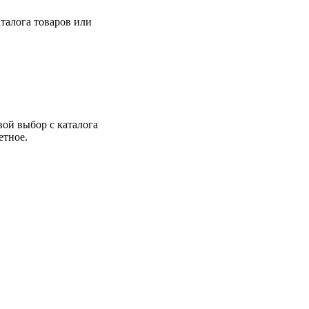
талога товаров или
вой выбор с каталога
етное.