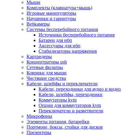
Мыши
Программное обеспечение
Комплекты (клавиатура+мышь)
Операционные системы
Игровые манипуляторы
Антивирусное по
Наушники и гарнитуры
Офисные приложения
Вебкамеры
Неттопы, тонкие клиенты, платформы nuc
Системы бесперебойного питания
Микрокомпьютеры
Источники бесперебойного питания
Опции для компьютеров
Батареи для ибп
Бытовая техника
Аксессуары для ибп
Кухонная техника
Стабилизаторы напряжения
Блендеры, измельчители
Картридеры
Блинницы
Концентраторы usb
Вакуумные упаковщики
Сетевые фильтры
Весы кухонные
Коврики для мыши
Гриль
Чистящие средства
Дистилляторы
Кабели, шлейфы и переключатели
Йогуртницы
Кабели, переходники для аудио и видео
Кофеварки и кофемашины
Кабели, шлейфы, переходники
Кофемолки
Коммутаторы kvm
Кухонные комбайны
Опции для коммутаторов kvm
Ломтерезки
Переключатели и разветвители
Микроволновые печи
Микрофоны
Миксеры
Элементы питания, батарейки
Мини-печи
Портмоне, боксы, стойки для дисков
Мойки
Презентеры
Мультиварки