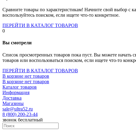
Socket-1700
Socket-1150
Сравните товары по характеристикам! Начните свой выбор с ка
Socket-2066
воспользуйтесь поиском, если ищете что-то конкретное.
Socket-775
Socket-fm2
ПЕРЕЙТИ В КАТАЛОГ ТОВАРОВ
Socket-am4
0
Socket-trx4
Материнские платы для серверов
Вы смотрели
Процессоры
Socket- amd am4
Список просмотренных товаров пока пуст. Вы можете начать с
Socket- intel s1151
товаров или воспользоваться поиском, если ищете что-то конкр
Socket- intel s2066
socket- intel s1200
ПЕРЕЙТИ В КАТАЛОГ ТОВАРОВ
Socket- intel s1700
В корзине нет товаров
Процессоры для серверов
В корзине нет товаров
Видеокарты
Каталог товаров
Оперативная память
Информация
Память ddr2
Доставка
Память ddr3
Магазины
Память ddr4
sale@ultra52.ru
Память ddr5
8 (800) 200-23-44
Память sodimm
звонок бесплатный
Память для серверов
Устройства охлаждения
Жидкостное охлаждение