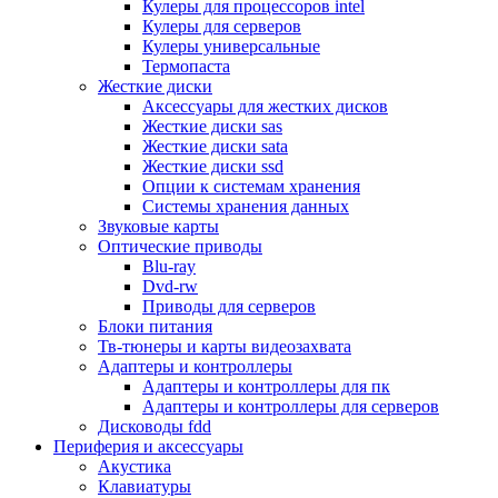
Кулеры для процессоров intel
Микрофоны
Кулеры для серверов
Элементы питания, батарейки
Кулеры универсальные
Портмоне, боксы, стойки для дисков
Термопаста
Презентеры
Жесткие диски
Виртуальные очки
Аксессуары для жестких дисков
Аксессуары и опции для ноутбуков
Жесткие диски sas
Клавиатуры для ноутбуков
Жесткие диски sata
Сумки
Жесткие диски ssd
Адаптеры и зарядные устройства
Опции к системам хранения
Подставки
Системы хранения данных
Док станции, порт репликаторы
Звуковые карты
Батареи
Оптические приводы
Разное
Blu-ray
Носители информации
Dvd-rw
Внешние жесткие диски
Приводы для серверов
Карты памяти
Блоки питания
Оптические носители
Тв-тюнеры и карты видеозахвата
Blu-ray
Адаптеры и контроллеры
Cd-r
Адаптеры и контроллеры для пк
Cd-rw
Адаптеры и контроллеры для серверов
Dvd-r
Дисководы fdd
Dvdr
Периферия и аксессуары
Dvdrw
Акустика
Флешки
Клавиатуры
Серверы