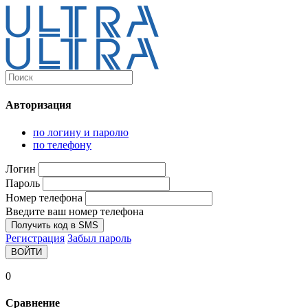
Каталог
Ultra-выгодно!
Авторизация
Компьютеры и комплектующие
Ноутбуки
по логину и паролю
Персональные компьютеры
по телефону
Моноблоки
Мониторы
Логин
Комплектующие
Пароль
Корпуса
Номер телефона
Аксессуары для корпусов
Корпуса fullatx и atx
Введите ваш номер телефона
Корпуса matx
Получить код в SMS
Корпуса miniitx
Регистрация
Забыл пароль
Корпуса для серверов
ВОЙТИ
Материнские платы
Cpu integrated
0
Socket-1151
Socket-1200
Сравнение