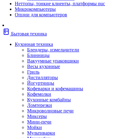
Неттопы, тонкие клиенты, платформы nuc
Фены
Микрокомпьютеры
Щипцы
Опции для компьютеров
Электробритвы
Эпиляторы
Крупная бытовая техника
kitchen
Холодильники
Бытовая техника
Стиральные машины
Сушильные машины
Кухонная техника
Морозильные камеры
Блендеры, измельчители
Морозильные лари
Блинницы
Плиты
Вакуумные упаковщики
Газовые и комбинированные плит
Весы кухонные
Электрические плиты
Гриль
Посудомоечные машины
Дистилляторы
Водонагреватели
Йогуртницы
Бойлеры
Кофеварки и кофемашины
Проточные водонагреватели
Кофемолки
Встраиваемая техника
Кухонные комбайны
Варочные поверхности газовые/комбин
Ломтерезки
Варочные поверхности электрические
Микроволновые печи
Вытяжки
Миксеры
Вытяжки встраиваемые
Мини-печи
Духовые шкафы газовые
Мойки
Духовые шкафы электрические
Мультиварки
Зависимые комплекты