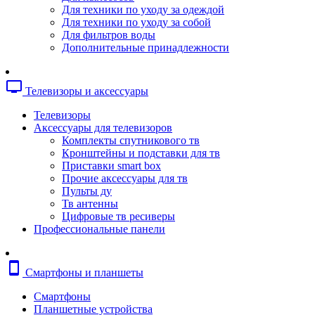
Копировальные аппараты
Для техники по уходу за одеждой
Сканеры
Для техники по уходу за собой
Плоттеры
Для фильтров воды
Ламинаторы
Дополнительные принадлежности
Переплетчики
Резаки
Шредеры
tv
Телевизоры и аксессуары
Телефония
Аксессуары для телефонов
Телевизоры
Атс и модули
Аксессуары для телевизоров
Рации
Комплекты спутникового тв
Консоли для мини-атс
Кронштейны и подставки для тв
Системные телефоны
Приставки smart box
Телефоны
Прочие аксессуары для тв
Телефоны dect
Пульты ду
Телефоны ip
Тв антенны
Voip шлюзы
Цифровые тв ресиверы
Торговое оборудование
Профессиональные панели
Детектор валют
Сейфы
Сканеры штрихкодов
smartphone
Смартфоны и планшеты
Счетчики банкнот
Терминалы сбора данных
Смартфоны
Аксессуары для торгового оборудовани
Планшетные устройства
Калькуляторы