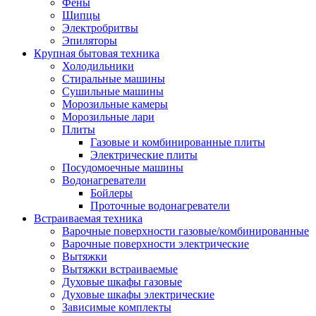
Воздухоочистители
Фены
Кондиционеры
Щипцы
Обогреватели
Электробритвы
Сушилки для рук
Эпиляторы
Тепловентиляторы
Крупная бытовая техника
Тепловые завесы
Холодильники
Тепловые пушки
Стиральные машины
Увлажнители
Сушильные машины
Радиаторы
Морозильные камеры
Медицинская техника
Морозильные лари
Ингаляторы
Плиты
Назальные аспираторы
Газовые и комбинированные плиты
Стетоскопы
Электрические плиты
Термометры
Посудомоечные машины
Тонометры
Водонагреватели
Электрические грелки
Бойлеры
Аудио-видео техника
Проточные водонагреватели
Аксессуары для аудио-видео техники
Встраиваемая техника
Кабели для аудио и видео
Варочные поверхности газовые/комбинированные
Кронштейны для акустики
Варочные поверхности электрические
Аудио системы
Вытяжки
Магнитолы
Вытяжки встраиваемые
Музыкальные центры
Духовые шкафы газовые
Диктофоны
Духовые шкафы электрические
Домашние кинотеатры
Зависимые комплекты