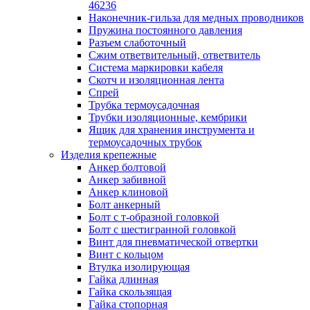
лотков
46236
Разделитель для лотка
Наконечник-гильза для медных проводников
Рейки профильные конструкционн
Пружина постоянного давления
несущие
Разъем слаботочный
Секция угловая для кабельных лот
Сжим ответвительный, ответвитель
Соединитель для кабельных лотко
Система маркировки кабеля
Каналы настенного и потолочного монт
Скотч и изоляционная лента
Заглушка для кабель-канала
Спрей
Зажим кабельный для кабель-кана
Трубка термоусадочная
Кабель-канал
Трубки изоляционные, кембрики
Кабель-канал напольный
Ящик для хранения инструмента и
Кабель-канал настенный (парапет
термоусадочных трубок
Коробка монтажная для настенног
Изделия крепежные
кабель-канала
Анкер болтовой
Коробка распределительная для си
Анкер забивной
кабель-каналов
Анкер клиновой
Крышка для настенного кабель-ка
Болт анкерный
Панель лицевая для настенного ка
Болт с т-образной головкой
канала
Болт с шестигранной головкой
Перегородка разделительная для
Винт для пневматической отвертки
настенного кабель-канала
Винт с кольцом
Переходник для кабель-канала
Втулка изолирующая
Поворот для кабель-канала
Гайка длинная
Поворот для настенного кабель-ка
Гайка скользящая
Рамка для ввода настенного кабель
Гайка стопорная