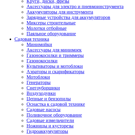
Круги, диски, фрезы
Автолампы
Аксессуары для электро и пневмоинструмента
Автомобильные провода, кабели, адапт
Аккумуляторы для инструмента
Автомобильный инструмент
Зарядные устройства для аккумуляторов
Автохимия
Миксеры строительные
Аккумуляторы, зарядные устройства, ка
Молотки отбойные
Домкраты
Паяльное оборудование
Компрессоры и манометры
Садовая техника
Пылесосы автомобильные
Минимойки
Разветвители и адаптеры прикуривателя
Аксессуары для минимоек
Термохолодильники
Газонокосилки и триммеры
Шумоизоляция
Газонокосилки
Щетки стеклоочистителей
Культиваторы и мотоблоки
Прочие аксессуары для автомобилей
Аэраторы и скарификаторы
Велосипеды и самокаты
Мотоблоки
Электротранспорт
Генераторы
Радиоуправляемые модели
Снегоуборщики
Аксессуары для велосипедов
Воздуходувки
аксессуары для радиоуправляемых моделей
Цепные и бензопилы
Расходные материалы
Оснастка к садовой технике
Бумага разная
Садовые насосы
Бумага для офисной техники
Поливочное оборудование
Бумага для профессиональной печати
Садовые измельчители
Фотобумага
Ножницы и кусторезы
Наклейки
Гидроаккумуляторы
Термобумага