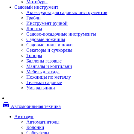
Мотобуры
Термоленты
Садовый инструмент
Бумага для факса
Аксессуары для садовых инструментов
Пленка для печати
Грабли
Пленка для ламинирования
Инструмент ручной
Материалы для заправки
Лопаты
Тонер для заправки
Садово-посадочные инструменты
Чернила и заправки
Садовые ножницы
Фотобарабаны
Садовые пилы и ножи
Оригинальные расходные материалы
Секаторы и сучкорезы
Для лазерных устройств печати
Топоры
Ленточные картриджи
Баллоны газовые
Матричные картриджи
Мангалы и коптильни
Опции
Мебель для сада
Струйные картриджи
Ножницы по металлу
Термопленки
Тележки садовые
Картриджи лазерные, тонер-картриджи
Умывальники
Лазерные оригинальные
Лазерные совместимые
Картриджи струйные, печатающие головы
directions_car
Снпч
Автомобильная техника
Струйные оригинальные
Струйные совместимые
Автозвук
Материалы для переплета
Автомагнитолы
Обложки
Колонки
Пружины
Сабвуферы