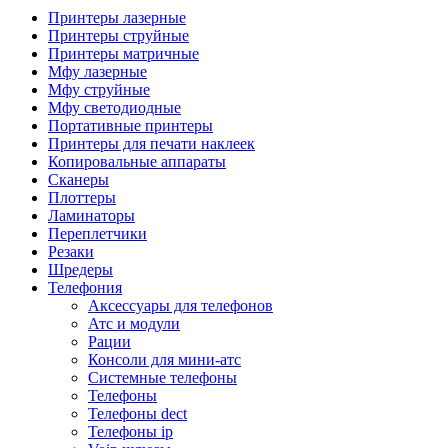
Камеры для видеоконференцсвязи
Принтеры лазерные
Аксессуары для видеоконференцсвязи
Принтеры струйные
Системы безопасности и умный дом
Принтеры матричные
Видеонаблюдение
Мфу лазерные
Аксессуары для видеонаблюдения
Мфу струйные
Камеры видеонаблюдения
Мфу светодиодные
Комплекты видеонаблюдения
Портативные принтеры
Мониторы и видеостены
Принтеры для печати наклеек
Регистраторы
Копировальные аппараты
Тепловизоры
Сканеры
Контроль доступа
Плоттеры
Аксессуары для скуд
Ламинаторы
Видеодомофоны
Переплетчики
Вызывные панели
Резаки
Датчики
Шредеры
Доводчики
Телефония
Замки
Аксессуары для телефонов
Контроллеры
Атс и модули
Считыватели
Рации
Терминалы доступа
Консоли для мини-атс
Охранно-пожарная сигнализация
Системные телефоны
Умный дом
Телефоны
Коннекторы и розетки
Телефоны dect
Инструмент и садовая техника
Телефоны ip
Электро и пневмоинструмент