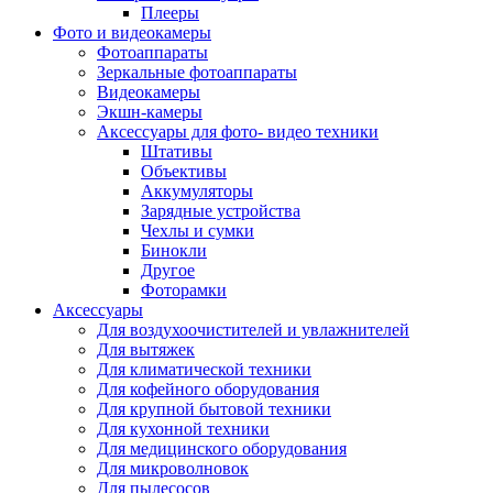
Внешние аккумуляторы
Плееры
Гарнитуры для телефонов
Фото и видеокамеры
Держатели и подставки
Фотоаппараты
Док станции
Зеркальные фотоаппараты
Зарядные устройства
Видеокамеры
Защитные стекла для смартфонов
Экшн-камеры
Кабели и шлейфы
Аксессуары для фото- видео техники
Моноподы
Штативы
Пленки для планшетов
Объективы
Прочие аксессуары для телефонов
Аккумуляторы
Стилусы
Зарядные устройства
Трекеры
Чехлы и сумки
Чехлы для планшетов
Бинокли
Чехлы для смартфонов
Другое
Аксессуары для смарт-часов
Фоторамки
Аксессуары к планшетам для рисования
Аксессуары
Офис
Для воздухоочистителей и увлажнителей
Принтеры лазерные
Для вытяжек
Принтеры струйные
Для климатической техники
Принтеры матричные
Для кофейного оборудования
Мфу лазерные
Для крупной бытовой техники
Мфу струйные
Для кухонной техники
Мфу светодиодные
Для медицинского оборудования
Портативные принтеры
Для микроволновок
Принтеры для печати наклеек
Для пылесосов