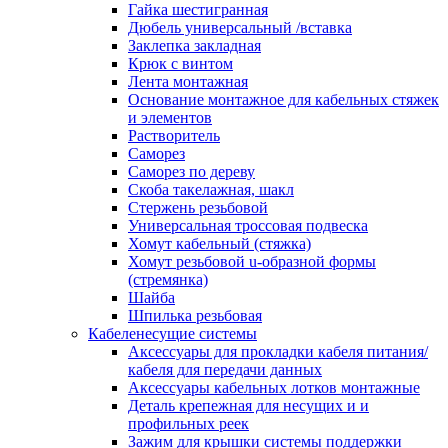
канала в стену/потолок/щит
Гайка шестигранная
Соединитель на стык для настенн
Дюбель универсальный /вставка
кабель-канала
Заклепка закладная
Соединитель/накладка на стык для
Крюк с винтом
кабель-канала
Лента монтажная
Угол внешний для кабель-канала
Основание монтажное для кабельных стяжек
Угол внешний для настенного каб
и элементов
канала
Растворитель
Угол внутренний для кабель-канал
Саморез
Угол т-образный для кабель-канал
Саморез по дереву
Колодки клеммные
Скоба такелажная, шакл
Аксессуары для клеммной колодк
Стержень резьбовой
Колодка заземления клеммная
Универсальная троссовая подвеска
Нулевая шина
Хомут кабельный (стяжка)
Одно-многополюсная клеммная
Хомут резьбовой u-образной формы
колодка
(стремянка)
Перегородка концевая и
Шайба
разделительная для клеммной кол
Шпилька резьбовая
Проходная клеммная колодка
Кабеленесущие системы
Торцевая клемма клеммной колод
Аксессуары для прокладки кабеля питания/
Короба кабельные
кабеля для передачи данных
Короб распределительный щелево
Аксессуары кабельных лотков монтажные
Материал монтажный
Деталь крепежная для несущих и и
Держатель кабельный зажимной
профильных реек
Зажим балочный
Зажим для крышки системы поддержки