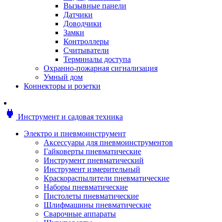
Мотоблоки
Вызывные панели
Генераторы
Датчики
Снегоуборщики
Доводчики
Воздуходувки
Замки
Цепные и бензопилы
Контроллеры
Оснастка к садовой технике
Считыватели
Садовые насосы
Терминалы доступа
Поливочное оборудование
Охранно-пожарная сигнализация
Садовые измельчители
Умный дом
Ножницы и кусторезы
Коннекторы и розетки
Гидроаккумуляторы
Мотобуры
Садовый инструмент
power
Инструмент и садовая техника
Аксессуары для садовых инструментов
Грабли
Электро и пневмоинструмент
Инструмент ручной
Аксессуары для пневмоинструментов
Лопаты
Гайковерты пневматические
Садово-посадочные инструменты
Инструмент пневматический
Садовые ножницы
Инструмент измерительный
Садовые пилы и ножи
Краскораспылители пневматические
Секаторы и сучкорезы
Наборы пневматические
Топоры
Пистолеты пневматические
Баллоны газовые
Шлифмашины пневматические
Мангалы и коптильни
Сварочные аппараты
Мебель для сада