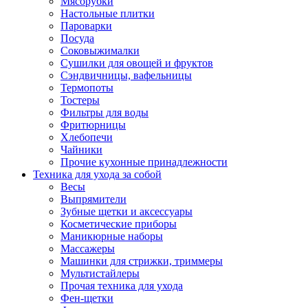
Мясорубки
Зависимые комплекты
Настольные плитки
Микроволновые печи встраиваемые
Пароварки
Морозильные камеры встраиваемые
Посуда
Посудомоечные машины встраиваемые
Соковыжималки
Стиральные машины встраиваемые
Сушилки для овощей и фруктов
Холодильники встраиваемые
Сэндвичницы, вафельницы
Техника для дома
Термопоты
Метеостанции и термометры
Тостеры
Пылесосы
Фильтры для воды
Утюги
Фритюрницы
Парогенераторы и гладильные системы
Хлебопечи
Швейные машины
Чайники
Оверлоки
Прочие кухонные принадлежности
Настольные лампы
Техника для ухода за собой
Гладильные доски
Весы
Часы
Выпрямители
Стеклоочистители
Зубные щетки и аксессуары
Машинки для снятия катышков
Косметические приборы
Сушилки для белья и обуви
Маникюрные наборы
Сезонные товары
Массажеры
Климатическая техника
Машинки для стрижки, триммеры
Приточно-вытяжные вентиляторы
Мультистайлеры
Теплый пол
Прочая техника для ухода
Вентиляторы
Фен-щетки