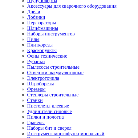
Шуруповерты
Ножницы по металлу
Аксессуары для сварочного оборудования
Тележки садовые
Дрели
Умывальники
Лобзики
Автомобильная техника
Перфораторы
Автозвук
Шлифмашины
Автомагнитолы
Наборы инструментов
Колонки
Пилы
Сабвуферы
Плиткорезы
Усилители
Краскопульты
Модуляторы fm
Фены технические
Аксессуары
Рубанки
Электроника
Пылесосы строительные
Видеорегистраторы
Отвертки аккумуляторные
Радар-детекторы
Электроточила
Парковочные радары
Штроборезы
Навигаторы и аксессуары
Фрезеры
Аксессуары к навигаторам
Степлеры строительные
Навигаторы
Станки
Алкотестеры
Пистолеты клеевые
Камеры заднего вида
Удлинители силовые
Автомобильные антенны
Пилки и полотна
Сигнализации автомобильные
Граверы
Автоинверторы
Наборы бит и сверел
Телевизоры и мониторы автомобильные
Инструмент многофункциональный
Аксессуары