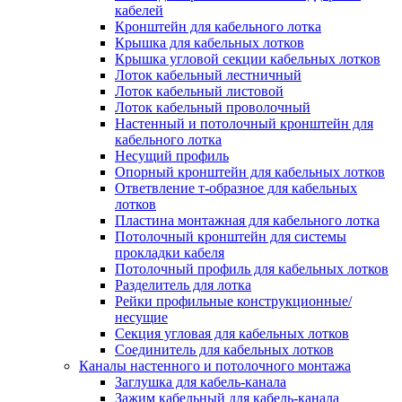
Зажим несущего троса
кабелей
Зажим/клипса для крепления труб
Кронштейн для кабельного лотка
Скоба крепежная
Крышка для кабельных лотков
Скоба с гвоздем
Крышка угловой секции кабельных лотков
Соединитель провода
Лоток кабельный лестничный
Материалы для подключения
Лоток кабельный листовой
Аксессуары для распределительн
Лоток кабельный проволочный
коробок/корпусов для монтажа в с
Настенный и потолочный кронштейн для
и в потолке
кабельного лотка
Зажим безвинтовой клеммный
Несущий профиль
Коробка клеммная
Опорный кронштейн для кабельных лотков
Коробка распределительная для
Ответвление т-образное для кабельных
потолочных светильников
лотков
Крышка для распределительной
Пластина монтажная для кабельного лотка
коробки/корпуса для монтажа в ст
Потолочный кронштейн для системы
в потолке
прокладки кабеля
Распределительная коробка/корпус
Потолочный профиль для кабельных лотков
монтажа в стене и в потолке
Разделитель для лотка
Распределительная коробка/корпус
Рейки профильные конструкционные/
монтажа на стене и на потолке
несущие
Система электромонтажных колонн
Секция угловая для кабельных лотков
Электромонтажная колонна
Соединитель для кабельных лотков
Системы ввода для кабелей и проводов
Каналы настенного и потолочного монтажа
Ввод кабельный/сальник
Заглушка для кабель-канала
Уплотнитель для кабельного разъе
Зажим кабельный для кабель-канала