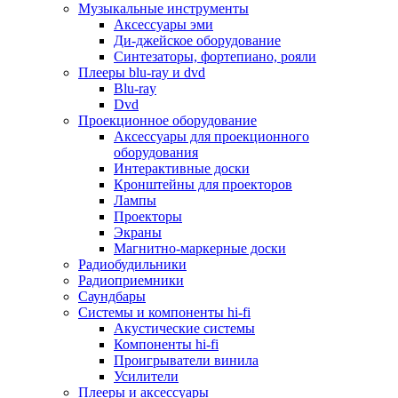
Для микроволновок
Музыкальные инструменты
Для пылесосов
Аксессуары эми
Для техники по уходу за одеждой
Ди-джейское оборудование
Для техники по уходу за собой
Синтезаторы, фортепиано, рояли
Для фильтров воды
Плееры blu-ray и dvd
Дополнительные принадлежности
Blu-ray
Телевизоры и аксессуары
Dvd
Телевизоры
Проекционное оборудование
Аксессуары для телевизоров
Аксессуары для проекционного
Комплекты спутникового тв
оборудования
Кронштейны и подставки для тв
Интерактивные доски
Приставки smart box
Кронштейны для проекторов
Прочие аксессуары для тв
Лампы
Пульты ду
Проекторы
Тв антенны
Экраны
Цифровые тв ресиверы
Магнитно-маркерные доски
Профессиональные панели
Радиобудильники
Смартфоны и планшеты
Радиоприемники
Смартфоны
Саундбары
Планшетные устройства
Системы и компоненты hi-fi
Смарт-часы
Акустические системы
Сотовые телефоны
Компоненты hi-fi
Планшеты для рисования
Проигрыватели винила
Электронные книги
Усилители
Аксессуары для смартфонов и планшетов
Плееры и аксессуары