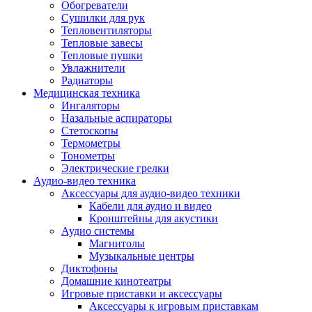
Усилители
Обогреватели
Плееры и аксессуары
Сушилки для рук
Плееры
Тепловентиляторы
Фото и видеокамеры
Тепловые завесы
Фотоаппараты
Тепловые пушки
Зеркальные фотоаппараты
Увлажнители
Видеокамеры
Радиаторы
Экшн-камеры
Медицинская техника
Аксессуары для фото- видео техники
Ингаляторы
Штативы
Назальные аспираторы
Объективы
Стетоскопы
Аккумуляторы
Термометры
Зарядные устройства
Тонометры
Чехлы и сумки
Электрические грелки
Бинокли
Аудио-видео техника
Другое
Аксессуары для аудио-видео техники
Фоторамки
Кабели для аудио и видео
Аксессуары
Кронштейны для акустики
Для воздухоочистителей и увлажнителе
Аудио системы
Для вытяжек
Магнитолы
Для климатической техники
Музыкальные центры
Для кофейного оборудования
Диктофоны
Для крупной бытовой техники
Домашние кинотеатры
Для кухонной техники
Игровые приставки и аксессуары
Для медицинского оборудования
Аксессуары к игровым приставкам