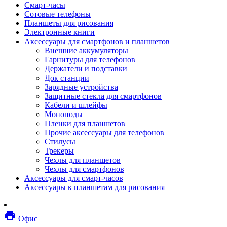
Смарт-часы
Мебель
Сотовые телефоны
Стулья и кресла
Планшеты для рисования
Столы
Электронные книги
Мебельные аксессуары
Аксессуары для смартфонов и планшетов
Аксессуары для кресел
Внешние аккумуляторы
Вешалки
Гарнитуры для телефонов
Коврики защитные
Держатели и подставки
Эргономика
Док станции
Опции для устройств печати, копирования и
Зарядные устройства
сканирования
Защитные стекла для смартфонов
Сетевое оборудование
Кабели и шлейфы
Маршрутизаторы
Моноподы
Модемы
Пленки для планшетов
Точки доступа
Прочие аксессуары для телефонов
Сетевые адаптеры
Стилусы
Коммутаторы
Трекеры
Расширители беспроводной сети
Чехлы для планшетов
Wi-fi антенны
Чехлы для смартфонов
Инструмент
Аксессуары для смарт-часов
Кабель
Аксессуары к планшетам для рисования
Монтажные компоненты
Медиаконвертеры и трансиверы
Межсетевые экраны
local_printshop
Видеоконференцсвязь
Офис
видеотерминалы