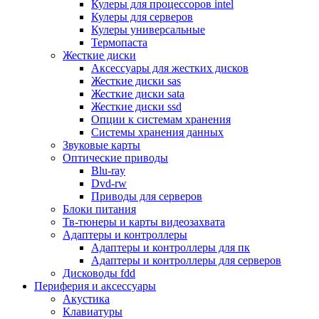
Кулеры для процессоров intel
Микрофоны
Кулеры для серверов
Элементы питания, батарейки
Кулеры универсальные
Портмоне, боксы, стойки для дисков
Термопаста
Презентеры
Жесткие диски
Виртуальные очки
Аксессуары для жестких дисков
Аксессуары и опции для ноутбуков
Жесткие диски sas
Клавиатуры для ноутбуков
Жесткие диски sata
Сумки
Жесткие диски ssd
Адаптеры и зарядные устройства
Опции к системам хранения
Подставки
Системы хранения данных
Док станции, порт репликаторы
Звуковые карты
Батареи
Оптические приводы
Разное
Blu-ray
Носители информации
Dvd-rw
Внешние жесткие диски
Приводы для серверов
Карты памяти
Блоки питания
Оптические носители
Тв-тюнеры и карты видеозахвата
Blu-ray
Адаптеры и контроллеры
Cd-r
Адаптеры и контроллеры для пк
Cd-rw
Адаптеры и контроллеры для серверов
Dvd-r
Дисководы fdd
Dvdr
Периферия и аксессуары
Dvdrw
Акустика
Флешки
Клавиатуры
Серверы