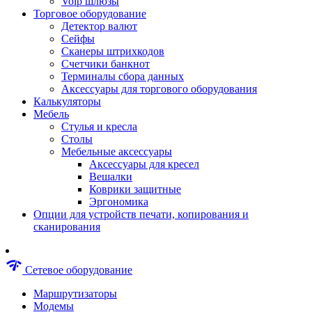
Voip шлюзы
Аксессуары для пневмоинструментов
Торговое оборудование
Гайковерты пневматические
Детектор валют
Инструмент пневматический
Сейфы
Инструмент измерительный
Сканеры штрихкодов
Краскораспылители пневматические
Счетчики банкнот
Наборы пневматические
Терминалы сбора данных
Пистолеты пневматические
Аксессуары для торгового оборудования
Шлифмашины пневматические
Калькуляторы
Сварочные аппараты
Мебель
Шуруповерты
Стулья и кресла
Аксессуары для сварочного оборудован
Столы
Дрели
Мебельные аксессуары
Лобзики
Аксессуары для кресел
Перфораторы
Вешалки
Шлифмашины
Коврики защитные
Наборы инструментов
Эргономика
Пилы
Опции для устройств печати, копирования и
Плиткорезы
сканирования
Краскопульты
Фены технические
Рубанки
network_check
Сетевое оборудование
Пылесосы строительные
Отвертки аккумуляторные
Маршрутизаторы
Электроточила
Модемы