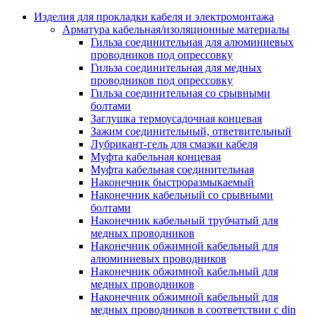
Аксессуары кабельных лотков
монтажные
Изделия для прокладки кабеля и электромонтажа
Деталь крепежная для несущих и 
Арматура кабельная/изоляционные материалы
профильных реек
Гильза соединительная для алюминиевых
Зажим для крышки системы
проводников под опрессовку
поддержки кабелей
Гильза соединительная для медных
Кронштейн для кабельного лотка
проводников под опрессовку
Крышка для кабельных лотков
Гильза соединительная со срывными
Крышка угловой секции кабельны
болтами
лотков
Заглушка термоусадочная концевая
Лоток кабельный лестничный
Зажим соединительный, ответвительный
Лоток кабельный листовой
Лубрикант-гель для смазки кабеля
Лоток кабельный проволочный
Муфта кабельная концевая
Настенный и потолочный кроншт
Муфта кабельная соединительная
для кабельного лотка
Наконечник быстроразмыкаемый
Несущий профиль
Наконечник кабельный со срывными
Опорный кронштейн для кабельн
болтами
лотков
Наконечник кабельный трубчатый для
Ответвление т-образное для кабел
медных проводников
лотков
Наконечник обжимной кабельный для
Пластина монтажная для кабельно
алюминиевых проводников
лотка
Наконечник обжимной кабельный для
Потолочный кронштейн для сист
медных проводников
прокладки кабеля
Наконечник обжимной кабельный для
Потолочный профиль для кабельн
медных проводников в соответствии с din