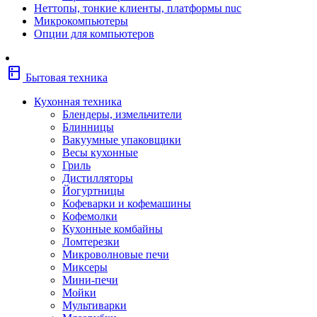
Неттопы, тонкие клиенты, платформы nuc
Фены
Микрокомпьютеры
Щипцы
Опции для компьютеров
Электробритвы
Эпиляторы
Крупная бытовая техника
kitchen
Холодильники
Бытовая техника
Стиральные машины
Сушильные машины
Кухонная техника
Морозильные камеры
Блендеры, измельчители
Морозильные лари
Блинницы
Плиты
Вакуумные упаковщики
Газовые и комбинированные плит
Весы кухонные
Электрические плиты
Гриль
Посудомоечные машины
Дистилляторы
Водонагреватели
Йогуртницы
Бойлеры
Кофеварки и кофемашины
Проточные водонагреватели
Кофемолки
Встраиваемая техника
Кухонные комбайны
Варочные поверхности газовые/
Ломтерезки
комбинированные
Микроволновые печи
Варочные поверхности электрические
Миксеры
Вытяжки
Мини-печи
Вытяжки встраиваемые
Мойки
Духовые шкафы газовые
Мультиварки
Духовые шкафы электрические