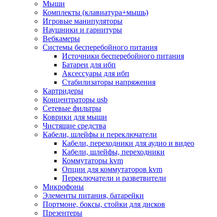
Мыши
Программное обеспечение
Комплекты (клавиатура+мышь)
Операционные системы
Игровые манипуляторы
Антивирусное по
Наушники и гарнитуры
Офисные приложения
Вебкамеры
Неттопы, тонкие клиенты, платформы nuc
Системы бесперебойного питания
Микрокомпьютеры
Источники бесперебойного питания
Опции для компьютеров
Батареи для ибп
Бытовая техника
Аксессуары для ибп
Кухонная техника
Стабилизаторы напряжения
Блендеры, измельчители
Картридеры
Блинницы
Концентраторы usb
Вакуумные упаковщики
Сетевые фильтры
Весы кухонные
Коврики для мыши
Гриль
Чистящие средства
Дистилляторы
Кабели, шлейфы и переключатели
Йогуртницы
Кабели, переходники для аудио и видео
Кофеварки и кофемашины
Кабели, шлейфы, переходники
Кофемолки
Коммутаторы kvm
Кухонные комбайны
Опции для коммутаторов kvm
Ломтерезки
Переключатели и разветвители
Микроволновые печи
Микрофоны
Миксеры
Элементы питания, батарейки
Мини-печи
Портмоне, боксы, стойки для дисков
Мойки
Презентеры
Мультиварки