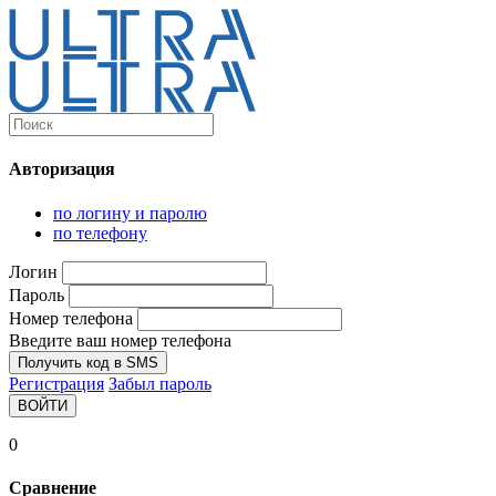
Каталог
Ultra-выгодно!
Авторизация
Компьютеры и комплектующие
Ноутбуки
по логину и паролю
Персональные компьютеры
по телефону
Моноблоки
Мониторы
Логин
Комплектующие
Пароль
Корпуса
Номер телефона
Аксессуары для корпусов
Корпуса fullatx и atx
Введите ваш номер телефона
Корпуса matx
Получить код в SMS
Корпуса miniitx
Регистрация
Забыл пароль
Корпуса для серверов
ВОЙТИ
Материнские платы
Cpu integrated
0
Socket-1151
Socket-1200
Сравнение