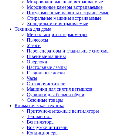
Игровые приставки и аксессуары
Микроволновые печи встраиваемые
Аксессуары к игровым приставка
Морозильные камеры встраиваемые
Музыкальные инструменты
Посудомоечные машины встраиваемые
Аксессуары эми
Стиральные машины встраиваемые
Ди-джейское оборудование
Холодильники встраиваемые
Синтезаторы, фортепиано, рояли
Техника для дома
Плееры blu-ray и dvd
Метеостанции и термометры
Blu-ray
Пылесосы
Dvd
Утюги
Проекционное оборудование
Парогенераторы и гладильные системы
Аксессуары для проекционного
Швейные машины
оборудования
Оверлоки
Интерактивные доски
Настольные лампы
Кронштейны для проекторов
Гладильные доски
Лампы
Часы
Проекторы
Стеклоочистители
Экраны
Машинки для снятия катышков
Магнитно-маркерные доски
Сушилки для белья и обуви
Радиобудильники
Сезонные товары
Радиоприемники
Климатическая техника
Саундбары
Приточно-вытяжные вентиляторы
Системы и компоненты hi-fi
Теплый пол
Акустические системы
Вентиляторы
Компоненты hi-fi
Воздухоочистители
Проигрыватели винила
Кондиционеры