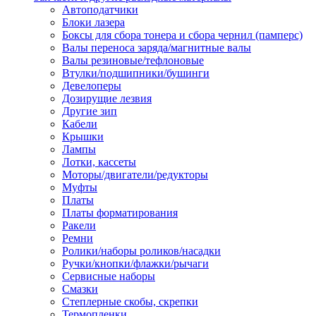
Автоподатчики
Наконечник обжимной кабельный
Блоки лазера
медных проводников в соответств
Боксы для сбора тонера и сбора чернил (памперс)
din 46236
Валы переноса заряда/магнитные валы
Наконечник-гильза для медных
Валы резиновые/тефлоновые
проводников
Втулки/подшипники/бушинги
Пружина постоянного давления
Девелоперы
Разъем слаботочный
Дозирущие лезвия
Сжим ответвительный, ответвите
Другие зип
Система маркировки кабеля
Кабели
Скотч и изоляционная лента
Крышки
Спрей
Лампы
Трубка термоусадочная
Лотки, кассеты
Трубки изоляционные, кембрики
Моторы/двигатели/редукторы
Ящик для хранения инструмента и
Муфты
термоусадочных трубок
Платы
Изделия крепежные
Платы форматирования
Анкер болтовой
Ракели
Анкер забивной
Ремни
Анкер клиновой
Ролики/наборы роликов/насадки
Болт анкерный
Ручки/кнопки/флажки/рычаги
Болт с т-образной головкой
Сервисные наборы
Болт с шестигранной головкой
Смазки
Винт для пневматической отвертк
Степлерные скобы, скрепки
Винт с кольцом
Термопленки