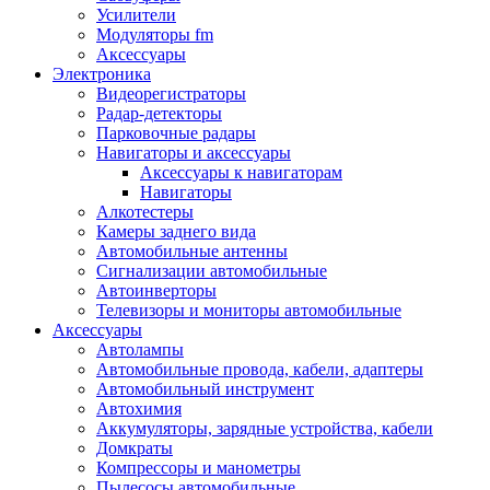
Запчасти и другие расходные материалы
Усилители
Автоподатчики
Модуляторы fm
Блоки лазера
Аксессуары
Боксы для сбора тонера и сбора чернил
Электроника
(памперс)
Видеорегистраторы
Валы переноса заряда/магнитные валы
Радар-детекторы
Валы резиновые/тефлоновые
Парковочные радары
Втулки/подшипники/бушинги
Навигаторы и аксессуары
Девелоперы
Аксессуары к навигаторам
Дозирущие лезвия
Навигаторы
Другие зип
Алкотестеры
Кабели
Камеры заднего вида
Крышки
Автомобильные антенны
Лампы
Сигнализации автомобильные
Лотки, кассеты
Автоинверторы
Моторы/двигатели/редукторы
Телевизоры и мониторы автомобильные
Муфты
Аксессуары
Платы
Автолампы
Платы форматирования
Автомобильные провода, кабели, адаптеры
Ракели
Автомобильный инструмент
Ремни
Автохимия
Ролики/наборы роликов/насадки
Аккумуляторы, зарядные устройства, кабели
Ручки/кнопки/флажки/рычаги
Домкраты
Сервисные наборы
Компрессоры и манометры
Смазки
Пылесосы автомобильные