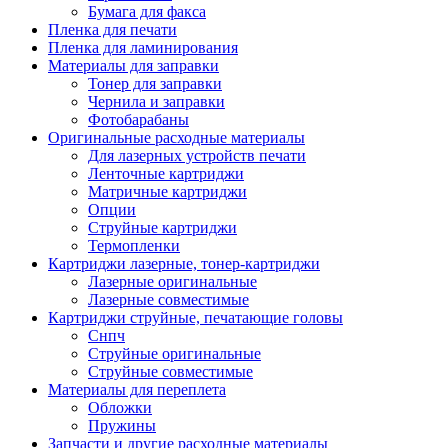
Бумага для факса
Изделия для прокладки кабеля и электромонт
Пленка для печати
Арматура кабельная/изоляционные
Пленка для ламинирования
материалы
Материалы для заправки
Гильза соединительная для
Тонер для заправки
алюминиевых проводников под
Чернила и заправки
опрессовку
Фотобарабаны
Гильза соединительная для медны
Оригинальные расходные материалы
проводников под опрессовку
Для лазерных устройств печати
Гильза соединительная со срывны
Ленточные картриджи
болтами
Матричные картриджи
Заглушка термоусадочная концева
Опции
Зажим соединительный,
Струйные картриджи
ответвительный
Термопленки
Лубрикант-гель для смазки кабеля
Картриджи лазерные, тонер-картриджи
Муфта кабельная концевая
Лазерные оригинальные
Муфта кабельная соединительная
Лазерные совместимые
Наконечник быстроразмыкаемый
Картриджи струйные, печатающие головы
Наконечник кабельный со срывн
Снпч
болтами
Струйные оригинальные
Наконечник кабельный трубчатый
Струйные совместимые
медных проводников
Материалы для переплета
Наконечник обжимной кабельный
Обложки
алюминиевых проводников
Пружины
Наконечник обжимной кабельный
Запчасти и другие расходные материалы
медных проводников