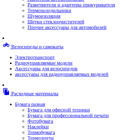
Степлерные скобы, скрепки
Разветвители и адаптеры прикуривателя
Термопленки
Термохолодильники
Термоузлы/печки/тэны
Шумоизоляция
Тормозные площадки
Щетки стеклоочистителей
Узлы/комплекты переноса изображений
Прочие аксессуары для автомобилей
Фотобарабаны
Чипы
Шестерни
motorcycle
Велосипеды и самокаты
Шлейфы
Чистящие средства, скотч, фломастеры
Электротранспорт
Баллоны со сжатым воздухом
Радиоуправляемые модели
Салфетки для чистки оргтехники
Аксессуары для велосипедов
Скотч, фломастеры
аксессуары для радиоуправляемых моделей
Чистящие спреи, жидкости и пены
Конверты, боксы, портмоне, стойки для диско
Портмоне для дисков
file_copy
Расходные материалы
Картриджи для специализированных принтер
Оригинальные
Бумага разная
Совместимые
Бумага для офисной техники
Другие картриджи и твердые чернила
Бумага для профессиональной печати
Картриджи и твердые чернила
Фотобумага
Картриджи матричные, чернила
Наклейки
Расходные материалы для профессиональной
Термобумага
печати
Термоленты
Электрика