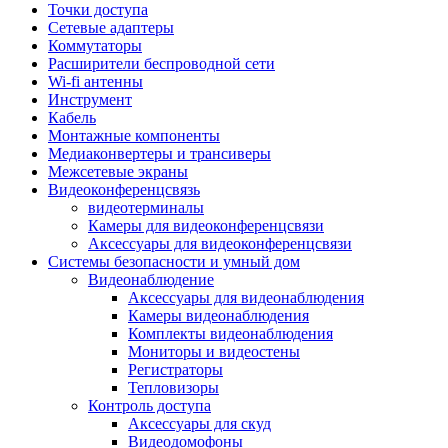
Штроборезы
Точки доступа
Фрезеры
Сетевые адаптеры
Степлеры строительные
Коммутаторы
Станки
Расширители беспроводной сети
Пистолеты клеевые
Wi-fi антенны
Удлинители силовые
Инструмент
Пилки и полотна
Кабель
Граверы
Монтажные компоненты
Наборы бит и сверел
Медиаконвертеры и трансиверы
Инструмент многофункциональный
Межсетевые экраны
Круги, диски, фрезы
Видеоконференцсвязь
Аксессуары для электро и
видеотерминалы
пневмоинструмента
Камеры для видеоконференцсвязи
Аккумуляторы для инструмента
Аксессуары для видеоконференцсвязи
Зарядные устройства для аккумуляторов
Системы безопасности и умный дом
Миксеры строительные
Видеонаблюдение
Молотки отбойные
Аксессуары для видеонаблюдения
Паяльное оборудование
Камеры видеонаблюдения
Садовая техника
Комплекты видеонаблюдения
Минимойки
Мониторы и видеостены
Аксессуары для минимоек
Регистраторы
Газонокосилки и триммеры
Тепловизоры
Газонокосилки
Контроль доступа
Культиваторы и мотоблоки
Аксессуары для скуд
Аэраторы и скарификаторы
Видеодомофоны