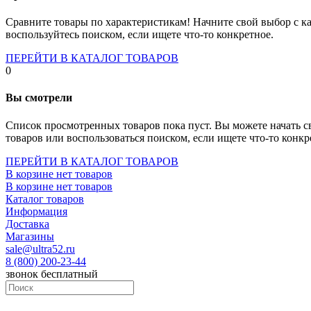
Socket-1700
Socket-1150
Сравните товары по характеристикам! Начните свой выбор с ка
Socket-2066
воспользуйтесь поиском, если ищете что-то конкретное.
Socket-775
Socket-fm2
ПЕРЕЙТИ В КАТАЛОГ ТОВАРОВ
Socket-am4
0
Socket-trx4
Материнские платы для серверов
Вы смотрели
Процессоры
Socket- amd am4
Список просмотренных товаров пока пуст. Вы можете начать с
Socket- intel s1151
товаров или воспользоваться поиском, если ищете что-то конкр
Socket- intel s2066
socket- intel s1200
ПЕРЕЙТИ В КАТАЛОГ ТОВАРОВ
Socket- intel s1700
В корзине нет товаров
Процессоры для серверов
В корзине нет товаров
Видеокарты
Каталог товаров
Оперативная память
Информация
Память ddr2
Доставка
Память ddr3
Магазины
Память ddr4
sale@ultra52.ru
Память ddr5
8 (800) 200-23-44
Память sodimm
звонок бесплатный
Память для серверов
Устройства охлаждения
Жидкостное охлаждение