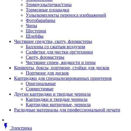
Втулка изолирующая
Термоузлы/печки/тэны
Гайка длинная
Тормозные площадки
Гайка скользящая
Узлы/комплекты переноса изображений
Гайка стопорная
Фотобарабаны
Гайка шестигранная
Чипы
Дюбель универсальный /вставка
Шестерни
Заклепка закладная
Шлейфы
Крюк с винтом
Чистящие средства, скотч, фломастеры
Лента монтажная
Баллоны со сжатым воздухом
Основание монтажное для кабель
Салфетки для чистки оргтехники
стяжек и элементов
Скотч, фломастеры
Растворитель
Чистящие спреи, жидкости и пены
Саморез
Конверты, боксы, портмоне, стойки для дисков
Саморез по дереву
Портмоне для дисков
Скоба такелажная, шакл
Картриджи для специализированных принтеров
Стержень резьбовой
Оригинальные
Универсальная троссовая подвеска
Совместимые
Хомут кабельный (стяжка)
Другие картриджи и твердые чернила
Хомут резьбовой u-образной фор
Картриджи и твердые чернила
(стремянка)
Картриджи матричные, чернила
Шайба
Расходные материалы для профессиональной печати
Шпилька резьбовая
Кабеленесущие системы
Аксессуары для прокладки кабеля
flash_on
питания/ кабеля для передачи дан
Электрика