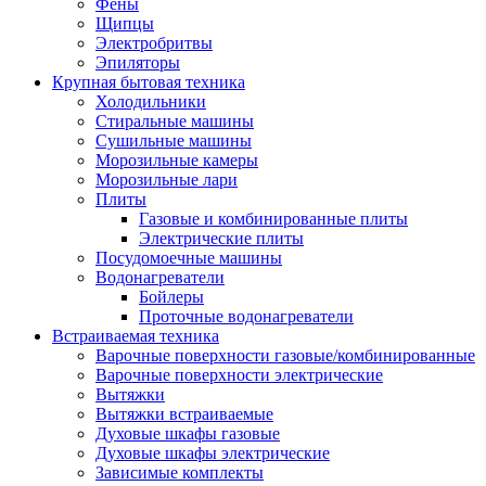
Воздухоочистители
Фены
Кондиционеры
Щипцы
Обогреватели
Электробритвы
Сушилки для рук
Эпиляторы
Тепловентиляторы
Крупная бытовая техника
Тепловые завесы
Холодильники
Тепловые пушки
Стиральные машины
Увлажнители
Сушильные машины
Радиаторы
Морозильные камеры
Медицинская техника
Морозильные лари
Ингаляторы
Плиты
Назальные аспираторы
Газовые и комбинированные плиты
Стетоскопы
Электрические плиты
Термометры
Посудомоечные машины
Тонометры
Водонагреватели
Электрические грелки
Бойлеры
Аудио-видео техника
Проточные водонагреватели
Аксессуары для аудио-видео техники
Встраиваемая техника
Кабели для аудио и видео
Варочные поверхности газовые/комбинированные
Кронштейны для акустики
Варочные поверхности электрические
Аудио системы
Вытяжки
Магнитолы
Вытяжки встраиваемые
Музыкальные центры
Духовые шкафы газовые
Диктофоны
Духовые шкафы электрические
Домашние кинотеатры
Зависимые комплекты