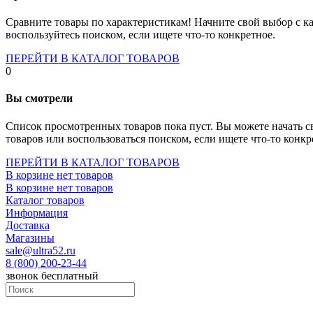
Socket-1700
Socket-1150
Сравните товары по характеристикам! Начните свой выбор с ка
Socket-2066
воспользуйтесь поиском, если ищете что-то конкретное.
Socket-775
Socket-fm2
ПЕРЕЙТИ В КАТАЛОГ ТОВАРОВ
Socket-am4
0
Socket-trx4
Материнские платы для серверов
Вы смотрели
Процессоры
Socket- amd am4
Список просмотренных товаров пока пуст. Вы можете начать с
Socket- intel s1151
товаров или воспользоваться поиском, если ищете что-то конкр
Socket- intel s2066
socket- intel s1200
ПЕРЕЙТИ В КАТАЛОГ ТОВАРОВ
Socket- intel s1700
В корзине нет товаров
Процессоры для серверов
В корзине нет товаров
Видеокарты
Каталог товаров
Оперативная память
Информация
Память ddr2
Доставка
Память ddr3
Магазины
Память ddr4
sale@ultra52.ru
Память ddr5
8 (800) 200-23-44
Память sodimm
звонок бесплатный
Память для серверов
Устройства охлаждения
Жидкостное охлаждение