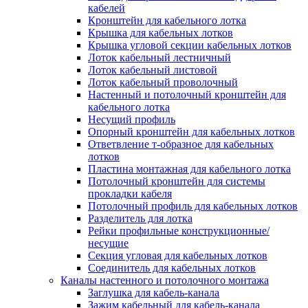
Зажим несущего троса
кабелей
Зажим/клипса для крепления труб
Кронштейн для кабельного лотка
Скоба крепежная
Крышка для кабельных лотков
Скоба с гвоздем
Крышка угловой секции кабельных лотков
Соединитель провода
Лоток кабельный лестничный
Материалы для подключения
Лоток кабельный листовой
Аксессуары для распределительн
Лоток кабельный проволочный
коробок/корпусов для монтажа в с
Настенный и потолочный кронштейн для
и в потолке
кабельного лотка
Зажим безвинтовой клеммный
Несущий профиль
Коробка клеммная
Опорный кронштейн для кабельных лотков
Коробка распределительная для
Ответвление т-образное для кабельных
потолочных светильников
лотков
Крышка для распределительной
Пластина монтажная для кабельного лотка
коробки/корпуса для монтажа в ст
Потолочный кронштейн для системы
в потолке
прокладки кабеля
Распределительная коробка/корпус
Потолочный профиль для кабельных лотков
монтажа в стене и в потолке
Разделитель для лотка
Распределительная коробка/корпус
Рейки профильные конструкционные/
монтажа на стене и на потолке
несущие
Система электромонтажных колонн
Секция угловая для кабельных лотков
Электромонтажная колонна
Соединитель для кабельных лотков
Системы ввода для кабелей и проводов
Каналы настенного и потолочного монтажа
Ввод кабельный/сальник
Заглушка для кабель-канала
Уплотнитель для кабельного разъе
Зажим кабельный для кабель-канала