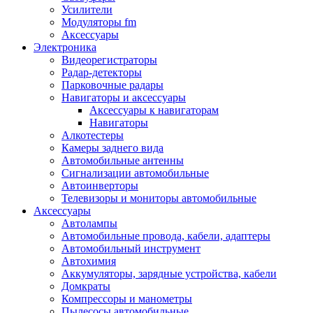
Запчасти и другие расходные материалы
Усилители
Автоподатчики
Модуляторы fm
Блоки лазера
Аксессуары
Боксы для сбора тонера и сбора чернил
Электроника
(памперс)
Видеорегистраторы
Валы переноса заряда/магнитные валы
Радар-детекторы
Валы резиновые/тефлоновые
Парковочные радары
Втулки/подшипники/бушинги
Навигаторы и аксессуары
Девелоперы
Аксессуары к навигаторам
Дозирущие лезвия
Навигаторы
Другие зип
Алкотестеры
Кабели
Камеры заднего вида
Крышки
Автомобильные антенны
Лампы
Сигнализации автомобильные
Лотки, кассеты
Автоинверторы
Моторы/двигатели/редукторы
Телевизоры и мониторы автомобильные
Муфты
Аксессуары
Платы
Автолампы
Платы форматирования
Автомобильные провода, кабели, адаптеры
Ракели
Автомобильный инструмент
Ремни
Автохимия
Ролики/наборы роликов/насадки
Аккумуляторы, зарядные устройства, кабели
Ручки/кнопки/флажки/рычаги
Домкраты
Сервисные наборы
Компрессоры и манометры
Смазки
Пылесосы автомобильные