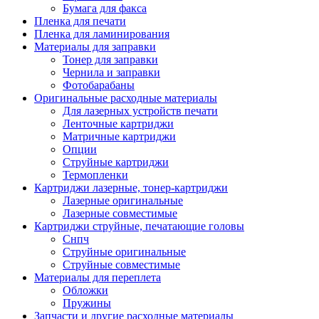
Бумага для факса
Изделия для прокладки кабеля и электромонт
Пленка для печати
Арматура кабельная/изоляционные
Пленка для ламинирования
материалы
Материалы для заправки
Гильза соединительная для
Тонер для заправки
алюминиевых проводников под
Чернила и заправки
опрессовку
Фотобарабаны
Гильза соединительная для медны
Оригинальные расходные материалы
проводников под опрессовку
Для лазерных устройств печати
Гильза соединительная со срывны
Ленточные картриджи
болтами
Матричные картриджи
Заглушка термоусадочная концева
Опции
Зажим соединительный,
Струйные картриджи
ответвительный
Термопленки
Лубрикант-гель для смазки кабеля
Картриджи лазерные, тонер-картриджи
Муфта кабельная концевая
Лазерные оригинальные
Муфта кабельная соединительная
Лазерные совместимые
Наконечник быстроразмыкаемый
Картриджи струйные, печатающие головы
Наконечник кабельный со срывн
Снпч
болтами
Струйные оригинальные
Наконечник кабельный трубчатый
Струйные совместимые
медных проводников
Материалы для переплета
Наконечник обжимной кабельный
Обложки
алюминиевых проводников
Пружины
Наконечник обжимной кабельный
Запчасти и другие расходные материалы
медных проводников