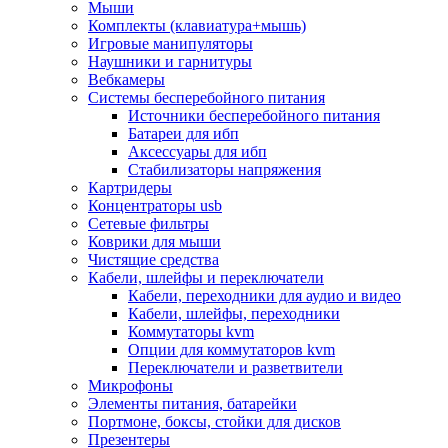
Мыши
Программное обеспечение
Комплекты (клавиатура+мышь)
Операционные системы
Игровые манипуляторы
Антивирусное по
Наушники и гарнитуры
Офисные приложения
Вебкамеры
Неттопы, тонкие клиенты, платформы nuc
Системы бесперебойного питания
Микрокомпьютеры
Источники бесперебойного питания
Опции для компьютеров
Батареи для ибп
Бытовая техника
Аксессуары для ибп
Кухонная техника
Стабилизаторы напряжения
Блендеры, измельчители
Картридеры
Блинницы
Концентраторы usb
Вакуумные упаковщики
Сетевые фильтры
Весы кухонные
Коврики для мыши
Гриль
Чистящие средства
Дистилляторы
Кабели, шлейфы и переключатели
Йогуртницы
Кабели, переходники для аудио и видео
Кофеварки и кофемашины
Кабели, шлейфы, переходники
Кофемолки
Коммутаторы kvm
Кухонные комбайны
Опции для коммутаторов kvm
Ломтерезки
Переключатели и разветвители
Микроволновые печи
Микрофоны
Миксеры
Элементы питания, батарейки
Мини-печи
Портмоне, боксы, стойки для дисков
Мойки
Презентеры
Мультиварки