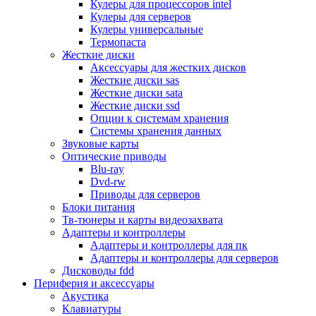
Кулеры для процессоров intel
Микрофоны
Кулеры для серверов
Элементы питания, батарейки
Кулеры универсальные
Портмоне, боксы, стойки для дисков
Термопаста
Презентеры
Жесткие диски
Виртуальные очки
Аксессуары для жестких дисков
Аксессуары и опции для ноутбуков
Жесткие диски sas
Клавиатуры для ноутбуков
Жесткие диски sata
Сумки
Жесткие диски ssd
Адаптеры и зарядные устройства
Опции к системам хранения
Подставки
Системы хранения данных
Док станции, порт репликаторы
Звуковые карты
Батареи
Оптические приводы
Разное
Blu-ray
Носители информации
Dvd-rw
Внешние жесткие диски
Приводы для серверов
Карты памяти
Блоки питания
Оптические носители
Тв-тюнеры и карты видеозахвата
Blu-ray
Адаптеры и контроллеры
Cd-r
Адаптеры и контроллеры для пк
Cd-rw
Адаптеры и контроллеры для серверов
Dvd-r
Дисководы fdd
Dvdr
Периферия и аксессуары
Dvdrw
Акустика
Флешки
Клавиатуры
Серверы