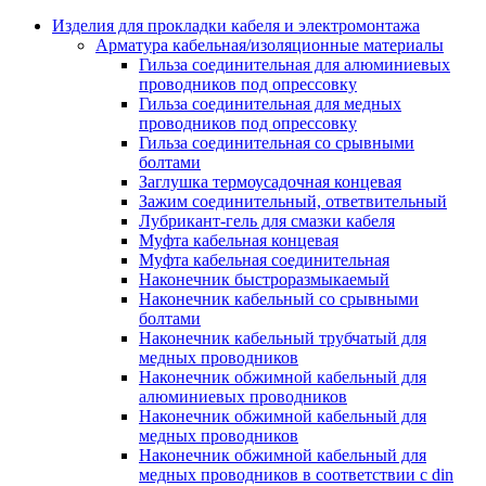
Аксессуары кабельных лотков
монтажные
Изделия для прокладки кабеля и электромонтажа
Деталь крепежная для несущих и 
Арматура кабельная/изоляционные материалы
профильных реек
Гильза соединительная для алюминиевых
Зажим для крышки системы
проводников под опрессовку
поддержки кабелей
Гильза соединительная для медных
Кронштейн для кабельного лотка
проводников под опрессовку
Крышка для кабельных лотков
Гильза соединительная со срывными
Крышка угловой секции кабельны
болтами
лотков
Заглушка термоусадочная концевая
Лоток кабельный лестничный
Зажим соединительный, ответвительный
Лоток кабельный листовой
Лубрикант-гель для смазки кабеля
Лоток кабельный проволочный
Муфта кабельная концевая
Настенный и потолочный кроншт
Муфта кабельная соединительная
для кабельного лотка
Наконечник быстроразмыкаемый
Несущий профиль
Наконечник кабельный со срывными
Опорный кронштейн для кабельн
болтами
лотков
Наконечник кабельный трубчатый для
Ответвление т-образное для кабел
медных проводников
лотков
Наконечник обжимной кабельный для
Пластина монтажная для кабельно
алюминиевых проводников
лотка
Наконечник обжимной кабельный для
Потолочный кронштейн для сист
медных проводников
прокладки кабеля
Наконечник обжимной кабельный для
Потолочный профиль для кабельн
медных проводников в соответствии с din