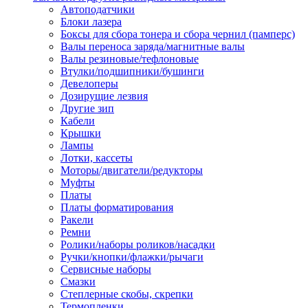
Автоподатчики
Наконечник обжимной кабельный
Блоки лазера
медных проводников в соответств
Боксы для сбора тонера и сбора чернил (памперс)
din 46236
Валы переноса заряда/магнитные валы
Наконечник-гильза для медных
Валы резиновые/тефлоновые
проводников
Втулки/подшипники/бушинги
Пружина постоянного давления
Девелоперы
Разъем слаботочный
Дозирущие лезвия
Сжим ответвительный, ответвите
Другие зип
Система маркировки кабеля
Кабели
Скотч и изоляционная лента
Крышки
Спрей
Лампы
Трубка термоусадочная
Лотки, кассеты
Трубки изоляционные, кембрики
Моторы/двигатели/редукторы
Ящик для хранения инструмента и
Муфты
термоусадочных трубок
Платы
Изделия крепежные
Платы форматирования
Анкер болтовой
Ракели
Анкер забивной
Ремни
Анкер клиновой
Ролики/наборы роликов/насадки
Болт анкерный
Ручки/кнопки/флажки/рычаги
Болт с т-образной головкой
Сервисные наборы
Болт с шестигранной головкой
Смазки
Винт для пневматической отвертк
Степлерные скобы, скрепки
Винт с кольцом
Термопленки