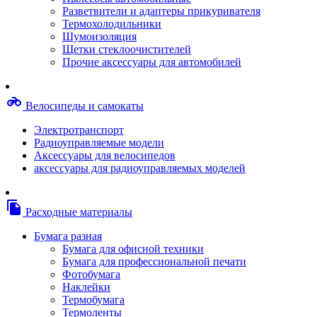
Степлерные скобы, скрепки
Разветвители и адаптеры прикуривателя
Термопленки
Термохолодильники
Термоузлы/печки/тэны
Шумоизоляция
Тормозные площадки
Щетки стеклоочистителей
Узлы/комплекты переноса изображений
Прочие аксессуары для автомобилей
Фотобарабаны
Чипы
Шестерни
motorcycle
Велосипеды и самокаты
Шлейфы
Чистящие средства, скотч, фломастеры
Электротранспорт
Баллоны со сжатым воздухом
Радиоуправляемые модели
Салфетки для чистки оргтехники
Аксессуары для велосипедов
Скотч, фломастеры
аксессуары для радиоуправляемых моделей
Чистящие спреи, жидкости и пены
Конверты, боксы, портмоне, стойки для диско
Портмоне для дисков
file_copy
Расходные материалы
Картриджи для специализированных принтер
Оригинальные
Бумага разная
Совместимые
Бумага для офисной техники
Другие картриджи и твердые чернила
Бумага для профессиональной печати
Картриджи и твердые чернила
Фотобумага
Картриджи матричные, чернила
Наклейки
Расходные материалы для профессиональной
Термобумага
печати
Термоленты
Электрика