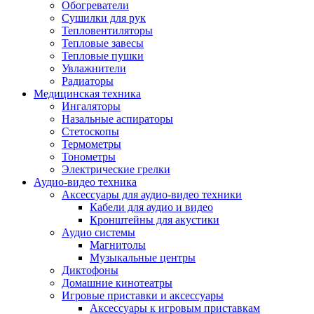
Усилители
Обогреватели
Плееры и аксессуары
Сушилки для рук
Плееры
Тепловентиляторы
Фото и видеокамеры
Тепловые завесы
Фотоаппараты
Тепловые пушки
Зеркальные фотоаппараты
Увлажнители
Видеокамеры
Радиаторы
Экшн-камеры
Медицинская техника
Аксессуары для фото- видео техники
Ингаляторы
Штативы
Назальные аспираторы
Объективы
Стетоскопы
Аккумуляторы
Термометры
Зарядные устройства
Тонометры
Чехлы и сумки
Электрические грелки
Бинокли
Аудио-видео техника
Другое
Аксессуары для аудио-видео техники
Фоторамки
Кабели для аудио и видео
Аксессуары
Кронштейны для акустики
Для воздухоочистителей и увлажнителе
Аудио системы
Для вытяжек
Магнитолы
Для климатической техники
Музыкальные центры
Для кофейного оборудования
Диктофоны
Для крупной бытовой техники
Домашние кинотеатры
Для кухонной техники
Игровые приставки и аксессуары
Для медицинского оборудования
Аксессуары к игровым приставкам