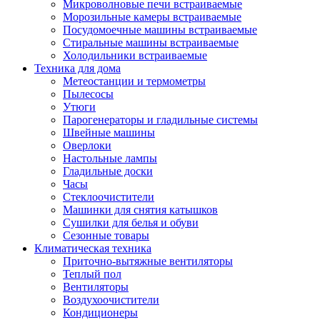
Игровые приставки и аксессуары
Микроволновые печи встраиваемые
Аксессуары к игровым приставка
Морозильные камеры встраиваемые
Музыкальные инструменты
Посудомоечные машины встраиваемые
Аксессуары эми
Стиральные машины встраиваемые
Ди-джейское оборудование
Холодильники встраиваемые
Синтезаторы, фортепиано, рояли
Техника для дома
Плееры blu-ray и dvd
Метеостанции и термометры
Blu-ray
Пылесосы
Dvd
Утюги
Проекционное оборудование
Парогенераторы и гладильные системы
Аксессуары для проекционного
Швейные машины
оборудования
Оверлоки
Интерактивные доски
Настольные лампы
Кронштейны для проекторов
Гладильные доски
Лампы
Часы
Проекторы
Стеклоочистители
Экраны
Машинки для снятия катышков
Магнитно-маркерные доски
Сушилки для белья и обуви
Радиобудильники
Сезонные товары
Радиоприемники
Климатическая техника
Саундбары
Приточно-вытяжные вентиляторы
Системы и компоненты hi-fi
Теплый пол
Акустические системы
Вентиляторы
Компоненты hi-fi
Воздухоочистители
Проигрыватели винила
Кондиционеры