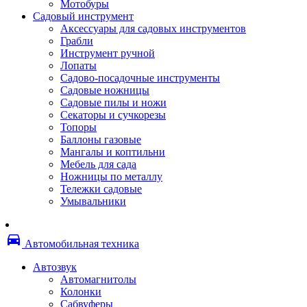
Мотобуры
Термоленты
Садовый инструмент
Бумага для факса
Аксессуары для садовых инструментов
Пленка для печати
Грабли
Пленка для ламинирования
Инструмент ручной
Материалы для заправки
Лопаты
Тонер для заправки
Садово-посадочные инструменты
Чернила и заправки
Садовые ножницы
Фотобарабаны
Садовые пилы и ножи
Оригинальные расходные материалы
Секаторы и сучкорезы
Для лазерных устройств печати
Топоры
Ленточные картриджи
Баллоны газовые
Матричные картриджи
Мангалы и коптильни
Опции
Мебель для сада
Струйные картриджи
Ножницы по металлу
Термопленки
Тележки садовые
Картриджи лазерные, тонер-картриджи
Умывальники
Лазерные оригинальные
Лазерные совместимые
Картриджи струйные, печатающие головы
directions_car
Снпч
Автомобильная техника
Струйные оригинальные
Струйные совместимые
Автозвук
Материалы для переплета
Автомагнитолы
Обложки
Колонки
Пружины
Сабвуферы