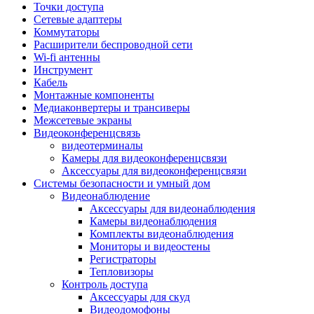
Штроборезы
Точки доступа
Фрезеры
Сетевые адаптеры
Степлеры строительные
Коммутаторы
Станки
Расширители беспроводной сети
Пистолеты клеевые
Wi-fi антенны
Удлинители силовые
Инструмент
Пилки и полотна
Кабель
Граверы
Монтажные компоненты
Наборы бит и сверел
Медиаконвертеры и трансиверы
Инструмент многофункциональный
Межсетевые экраны
Круги, диски, фрезы
Видеоконференцсвязь
Аксессуары для электро и
видеотерминалы
пневмоинструмента
Камеры для видеоконференцсвязи
Аккумуляторы для инструмента
Аксессуары для видеоконференцсвязи
Зарядные устройства для аккумуляторов
Системы безопасности и умный дом
Миксеры строительные
Видеонаблюдение
Молотки отбойные
Аксессуары для видеонаблюдения
Паяльное оборудование
Камеры видеонаблюдения
Садовая техника
Комплекты видеонаблюдения
Минимойки
Мониторы и видеостены
Аксессуары для минимоек
Регистраторы
Газонокосилки и триммеры
Тепловизоры
Газонокосилки
Контроль доступа
Культиваторы и мотоблоки
Аксессуары для скуд
Аэраторы и скарификаторы
Видеодомофоны