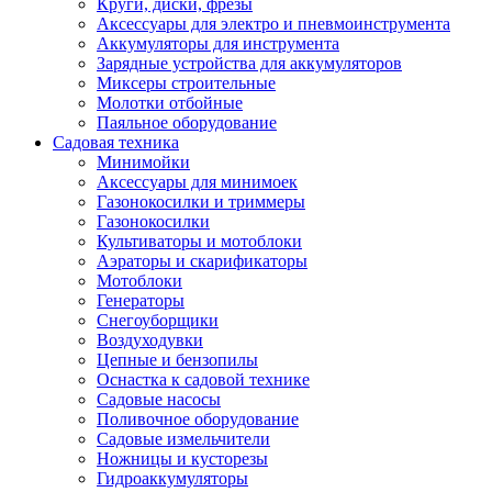
Круги, диски, фрезы
Автолампы
Аксессуары для электро и пневмоинструмента
Автомобильные провода, кабели, адапт
Аккумуляторы для инструмента
Автомобильный инструмент
Зарядные устройства для аккумуляторов
Автохимия
Миксеры строительные
Аккумуляторы, зарядные устройства, ка
Молотки отбойные
Домкраты
Паяльное оборудование
Компрессоры и манометры
Садовая техника
Пылесосы автомобильные
Минимойки
Разветвители и адаптеры прикуривателя
Аксессуары для минимоек
Термохолодильники
Газонокосилки и триммеры
Шумоизоляция
Газонокосилки
Щетки стеклоочистителей
Культиваторы и мотоблоки
Прочие аксессуары для автомобилей
Аэраторы и скарификаторы
Велосипеды и самокаты
Мотоблоки
Электротранспорт
Генераторы
Радиоуправляемые модели
Снегоуборщики
Аксессуары для велосипедов
Воздуходувки
аксессуары для радиоуправляемых моделей
Цепные и бензопилы
Расходные материалы
Оснастка к садовой технике
Бумага разная
Садовые насосы
Бумага для офисной техники
Поливочное оборудование
Бумага для профессиональной печати
Садовые измельчители
Фотобумага
Ножницы и кусторезы
Наклейки
Гидроаккумуляторы
Термобумага