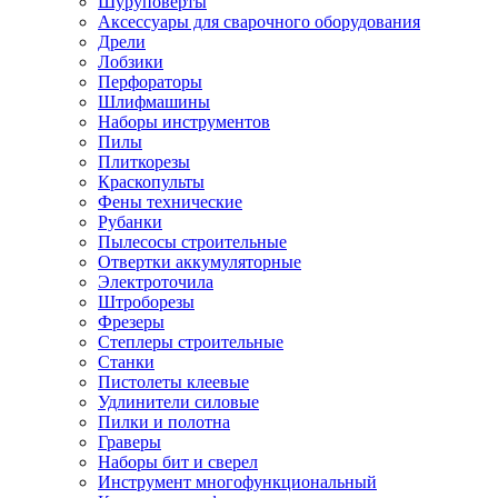
Шуруповерты
Ножницы по металлу
Аксессуары для сварочного оборудования
Тележки садовые
Дрели
Умывальники
Лобзики
Автомобильная техника
Перфораторы
Автозвук
Шлифмашины
Автомагнитолы
Наборы инструментов
Колонки
Пилы
Сабвуферы
Плиткорезы
Усилители
Краскопульты
Модуляторы fm
Фены технические
Аксессуары
Рубанки
Электроника
Пылесосы строительные
Видеорегистраторы
Отвертки аккумуляторные
Радар-детекторы
Электроточила
Парковочные радары
Штроборезы
Навигаторы и аксессуары
Фрезеры
Аксессуары к навигаторам
Степлеры строительные
Навигаторы
Станки
Алкотестеры
Пистолеты клеевые
Камеры заднего вида
Удлинители силовые
Автомобильные антенны
Пилки и полотна
Сигнализации автомобильные
Граверы
Автоинверторы
Наборы бит и сверел
Телевизоры и мониторы автомобильные
Инструмент многофункциональный
Аксессуары