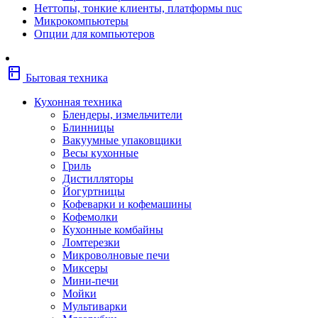
Неттопы, тонкие клиенты, платформы nuc
Фены
Микрокомпьютеры
Щипцы
Опции для компьютеров
Электробритвы
Эпиляторы
Крупная бытовая техника
kitchen
Холодильники
Бытовая техника
Стиральные машины
Сушильные машины
Кухонная техника
Морозильные камеры
Блендеры, измельчители
Морозильные лари
Блинницы
Плиты
Вакуумные упаковщики
Газовые и комбинированные плит
Весы кухонные
Электрические плиты
Гриль
Посудомоечные машины
Дистилляторы
Водонагреватели
Йогуртницы
Бойлеры
Кофеварки и кофемашины
Проточные водонагреватели
Кофемолки
Встраиваемая техника
Кухонные комбайны
Варочные поверхности газовые/
Ломтерезки
комбинированные
Микроволновые печи
Варочные поверхности электрические
Миксеры
Вытяжки
Мини-печи
Вытяжки встраиваемые
Мойки
Духовые шкафы газовые
Мультиварки
Духовые шкафы электрические