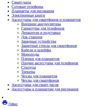
Смарт-часы
Мебель
Сотовые телефоны
Стулья и кресла
Планшеты для рисования
Столы
Электронные книги
Мебельные аксессуары
Аксессуары для смартфонов и планшетов
Аксессуары для кресел
Внешние аккумуляторы
Вешалки
Гарнитуры для телефонов
Коврики защитные
Держатели и подставки
Эргономика
Док станции
Опции для устройств печати, копирования и
Зарядные устройства
сканирования
Защитные стекла для смартфонов
Сетевое оборудование
Кабели и шлейфы
Маршрутизаторы
Моноподы
Модемы
Пленки для планшетов
Точки доступа
Прочие аксессуары для телефонов
Сетевые адаптеры
Стилусы
Коммутаторы
Трекеры
Расширители беспроводной сети
Чехлы для планшетов
Wi-fi антенны
Чехлы для смартфонов
Инструмент
Аксессуары для смарт-часов
Кабель
Аксессуары к планшетам для рисования
Монтажные компоненты
Медиаконвертеры и трансиверы
Межсетевые экраны
local_printshop
Видеоконференцсвязь
Офис
видеотерминалы