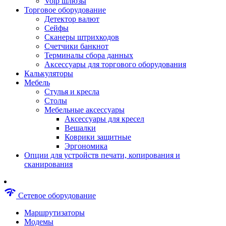
Voip шлюзы
Аксессуары для пневмоинструментов
Торговое оборудование
Гайковерты пневматические
Детектор валют
Инструмент пневматический
Сейфы
Инструмент измерительный
Сканеры штрихкодов
Краскораспылители пневматические
Счетчики банкнот
Наборы пневматические
Терминалы сбора данных
Пистолеты пневматические
Аксессуары для торгового оборудования
Шлифмашины пневматические
Калькуляторы
Сварочные аппараты
Мебель
Шуруповерты
Стулья и кресла
Аксессуары для сварочного оборудован
Столы
Дрели
Мебельные аксессуары
Лобзики
Аксессуары для кресел
Перфораторы
Вешалки
Шлифмашины
Коврики защитные
Наборы инструментов
Эргономика
Пилы
Опции для устройств печати, копирования и
Плиткорезы
сканирования
Краскопульты
Фены технические
Рубанки
network_check
Сетевое оборудование
Пылесосы строительные
Отвертки аккумуляторные
Маршрутизаторы
Электроточила
Модемы