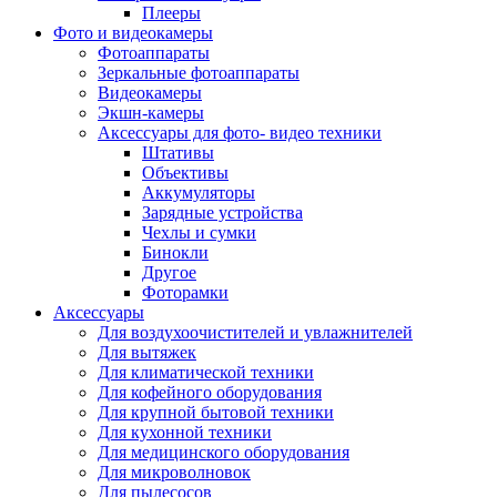
Внешние аккумуляторы
Плееры
Гарнитуры для телефонов
Фото и видеокамеры
Держатели и подставки
Фотоаппараты
Док станции
Зеркальные фотоаппараты
Зарядные устройства
Видеокамеры
Защитные стекла для смартфонов
Экшн-камеры
Кабели и шлейфы
Аксессуары для фото- видео техники
Моноподы
Штативы
Пленки для планшетов
Объективы
Прочие аксессуары для телефонов
Аккумуляторы
Стилусы
Зарядные устройства
Трекеры
Чехлы и сумки
Чехлы для планшетов
Бинокли
Чехлы для смартфонов
Другое
Аксессуары для смарт-часов
Фоторамки
Аксессуары к планшетам для рисования
Аксессуары
Офис
Для воздухоочистителей и увлажнителей
Принтеры лазерные
Для вытяжек
Принтеры струйные
Для климатической техники
Принтеры матричные
Для кофейного оборудования
Мфу лазерные
Для крупной бытовой техники
Мфу струйные
Для кухонной техники
Мфу светодиодные
Для медицинского оборудования
Портативные принтеры
Для микроволновок
Принтеры для печати наклеек
Для пылесосов