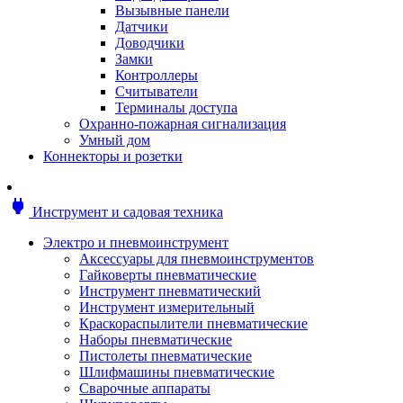
Мотоблоки
Вызывные панели
Генераторы
Датчики
Снегоуборщики
Доводчики
Воздуходувки
Замки
Цепные и бензопилы
Контроллеры
Оснастка к садовой технике
Считыватели
Садовые насосы
Терминалы доступа
Поливочное оборудование
Охранно-пожарная сигнализация
Садовые измельчители
Умный дом
Ножницы и кусторезы
Коннекторы и розетки
Гидроаккумуляторы
Мотобуры
Садовый инструмент
power
Инструмент и садовая техника
Аксессуары для садовых инструментов
Грабли
Электро и пневмоинструмент
Инструмент ручной
Аксессуары для пневмоинструментов
Лопаты
Гайковерты пневматические
Садово-посадочные инструменты
Инструмент пневматический
Садовые ножницы
Инструмент измерительный
Садовые пилы и ножи
Краскораспылители пневматические
Секаторы и сучкорезы
Наборы пневматические
Топоры
Пистолеты пневматические
Баллоны газовые
Шлифмашины пневматические
Мангалы и коптильни
Сварочные аппараты
Мебель для сада