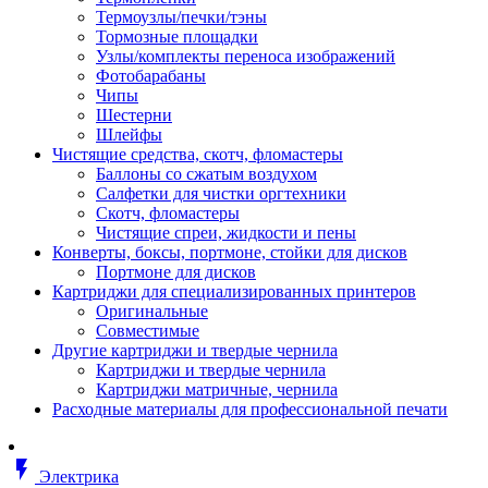
Втулка изолирующая
Термоузлы/печки/тэны
Гайка длинная
Тормозные площадки
Гайка скользящая
Узлы/комплекты переноса изображений
Гайка стопорная
Фотобарабаны
Гайка шестигранная
Чипы
Дюбель универсальный /вставка
Шестерни
Заклепка закладная
Шлейфы
Крюк с винтом
Чистящие средства, скотч, фломастеры
Лента монтажная
Баллоны со сжатым воздухом
Основание монтажное для кабель
Салфетки для чистки оргтехники
стяжек и элементов
Скотч, фломастеры
Растворитель
Чистящие спреи, жидкости и пены
Саморез
Конверты, боксы, портмоне, стойки для дисков
Саморез по дереву
Портмоне для дисков
Скоба такелажная, шакл
Картриджи для специализированных принтеров
Стержень резьбовой
Оригинальные
Универсальная троссовая подвеска
Совместимые
Хомут кабельный (стяжка)
Другие картриджи и твердые чернила
Хомут резьбовой u-образной фор
Картриджи и твердые чернила
(стремянка)
Картриджи матричные, чернила
Шайба
Расходные материалы для профессиональной печати
Шпилька резьбовая
Кабеленесущие системы
Аксессуары для прокладки кабеля
flash_on
питания/ кабеля для передачи дан
Электрика