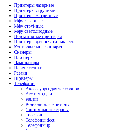
Камеры для видеоконференцсвязи
Принтеры лазерные
Аксессуары для видеоконференцсвязи
Принтеры струйные
Системы безопасности и умный дом
Принтеры матричные
Видеонаблюдение
Мфу лазерные
Аксессуары для видеонаблюдения
Мфу струйные
Камеры видеонаблюдения
Мфу светодиодные
Комплекты видеонаблюдения
Портативные принтеры
Мониторы и видеостены
Принтеры для печати наклеек
Регистраторы
Копировальные аппараты
Тепловизоры
Сканеры
Контроль доступа
Плоттеры
Аксессуары для скуд
Ламинаторы
Видеодомофоны
Переплетчики
Вызывные панели
Резаки
Датчики
Шредеры
Доводчики
Телефония
Замки
Аксессуары для телефонов
Контроллеры
Атс и модули
Считыватели
Рации
Терминалы доступа
Консоли для мини-атс
Охранно-пожарная сигнализация
Системные телефоны
Умный дом
Телефоны
Коннекторы и розетки
Телефоны dect
Инструмент и садовая техника
Телефоны ip
Электро и пневмоинструмент