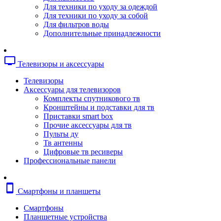
Копировальные аппараты
Для техники по уходу за одеждой
Сканеры
Для техники по уходу за собой
Плоттеры
Для фильтров воды
Ламинаторы
Дополнительные принадлежности
Переплетчики
Резаки
Шредеры
tv
Телевизоры и аксессуары
Телефония
Аксессуары для телефонов
Телевизоры
Атс и модули
Аксессуары для телевизоров
Рации
Комплекты спутникового тв
Консоли для мини-атс
Кронштейны и подставки для тв
Системные телефоны
Приставки smart box
Телефоны
Прочие аксессуары для тв
Телефоны dect
Пульты ду
Телефоны ip
Тв антенны
Voip шлюзы
Цифровые тв ресиверы
Торговое оборудование
Профессиональные панели
Детектор валют
Сейфы
Сканеры штрихкодов
smartphone
Смартфоны и планшеты
Счетчики банкнот
Терминалы сбора данных
Смартфоны
Аксессуары для торгового оборудовани
Планшетные устройства
Калькуляторы