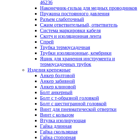
лотков
46236
Разделитель для лотка
Наконечник-гильза для медных проводников
Рейки профильные конструкционн
Пружина постоянного давления
несущие
Разъем слаботочный
Секция угловая для кабельных лот
Сжим ответвительный, ответвитель
Соединитель для кабельных лотко
Система маркировки кабеля
Каналы настенного и потолочного монт
Скотч и изоляционная лента
Заглушка для кабель-канала
Спрей
Зажим кабельный для кабель-кана
Трубка термоусадочная
Кабель-канал
Трубки изоляционные, кембрики
Кабель-канал напольный
Ящик для хранения инструмента и
Кабель-канал настенный (парапет
термоусадочных трубок
Коробка монтажная для настенног
Изделия крепежные
кабель-канала
Анкер болтовой
Коробка распределительная для си
Анкер забивной
кабель-каналов
Анкер клиновой
Крышка для настенного кабель-ка
Болт анкерный
Панель лицевая для настенного ка
Болт с т-образной головкой
канала
Болт с шестигранной головкой
Перегородка разделительная для
Винт для пневматической отвертки
настенного кабель-канала
Винт с кольцом
Переходник для кабель-канала
Втулка изолирующая
Поворот для кабель-канала
Гайка длинная
Поворот для настенного кабель-ка
Гайка скользящая
Рамка для ввода настенного кабель
Гайка стопорная