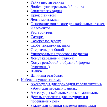
канала в стену/потолок/щит
Гайка шестигранная
Соединитель на стык для настенн
Дюбель универсальный /вставка
кабель-канала
Заклепка закладная
Соединитель/накладка на стык для
Крюк с винтом
кабель-канала
Лента монтажная
Угол внешний для кабель-канала
Основание монтажное для кабельных стяжек
Угол внешний для настенного каб
и элементов
канала
Растворитель
Угол внутренний для кабель-канал
Саморез
Угол т-образный для кабель-канал
Саморез по дереву
Колодки клеммные
Скоба такелажная, шакл
Аксессуары для клеммной колодк
Стержень резьбовой
Колодка заземления клеммная
Универсальная троссовая подвеска
Нулевая шина
Хомут кабельный (стяжка)
Одно-многополюсная клеммная
Хомут резьбовой u-образной формы
колодка
(стремянка)
Перегородка концевая и
Шайба
разделительная для клеммной кол
Шпилька резьбовая
Проходная клеммная колодка
Кабеленесущие системы
Торцевая клемма клеммной колод
Аксессуары для прокладки кабеля питания/
Короба кабельные
кабеля для передачи данных
Короб распределительный щелево
Аксессуары кабельных лотков монтажные
Материал монтажный
Деталь крепежная для несущих и и
Держатель кабельный зажимной
профильных реек
Зажим балочный
Зажим для крышки системы поддержки