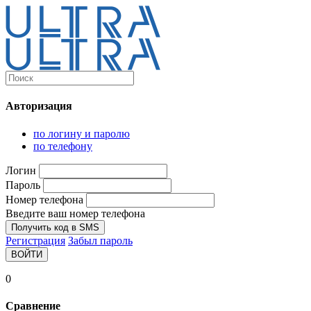
Каталог
Ultra-выгодно!
Авторизация
Компьютеры и комплектующие
Ноутбуки
по логину и паролю
Персональные компьютеры
по телефону
Моноблоки
Мониторы
Логин
Комплектующие
Пароль
Корпуса
Номер телефона
Аксессуары для корпусов
Корпуса fullatx и atx
Введите ваш номер телефона
Корпуса matx
Получить код в SMS
Корпуса miniitx
Регистрация
Забыл пароль
Корпуса для серверов
ВОЙТИ
Материнские платы
Cpu integrated
0
Socket-1151
Socket-1200
Сравнение