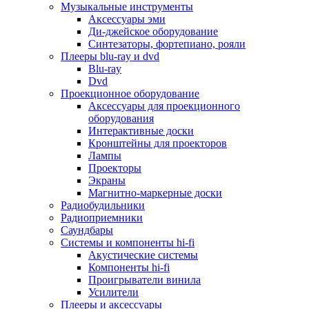
Для микроволновок
Музыкальные инструменты
Для пылесосов
Аксессуары эми
Для техники по уходу за одеждой
Ди-джейское оборудование
Для техники по уходу за собой
Синтезаторы, фортепиано, рояли
Для фильтров воды
Плееры blu-ray и dvd
Дополнительные принадлежности
Blu-ray
Телевизоры и аксессуары
Dvd
Телевизоры
Проекционное оборудование
Аксессуары для телевизоров
Аксессуары для проекционного
Комплекты спутникового тв
оборудования
Кронштейны и подставки для тв
Интерактивные доски
Приставки smart box
Кронштейны для проекторов
Прочие аксессуары для тв
Лампы
Пульты ду
Проекторы
Тв антенны
Экраны
Цифровые тв ресиверы
Магнитно-маркерные доски
Профессиональные панели
Радиобудильники
Смартфоны и планшеты
Радиоприемники
Смартфоны
Саундбары
Планшетные устройства
Системы и компоненты hi-fi
Смарт-часы
Акустические системы
Сотовые телефоны
Компоненты hi-fi
Планшеты для рисования
Проигрыватели винила
Электронные книги
Усилители
Аксессуары для смартфонов и планшетов
Плееры и аксессуары