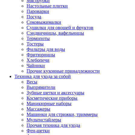
Мясорубки
Зависимые комплекты
Настольные плитки
Микроволновые печи встраиваемые
Пароварки
Морозильные камеры встраиваемые
Посуда
Посудомоечные машины встраиваемые
Соковыжималки
Стиральные машины встраиваемые
Сушилки для овощей и фруктов
Холодильники встраиваемые
Сэндвичницы, вафельницы
Техника для дома
Термопоты
Метеостанции и термометры
Тостеры
Пылесосы
Фильтры для воды
Утюги
Фритюрницы
Парогенераторы и гладильные системы
Хлебопечи
Швейные машины
Чайники
Оверлоки
Прочие кухонные принадлежности
Настольные лампы
Техника для ухода за собой
Гладильные доски
Весы
Часы
Выпрямители
Стеклоочистители
Зубные щетки и аксессуары
Машинки для снятия катышков
Косметические приборы
Сушилки для белья и обуви
Маникюрные наборы
Сезонные товары
Массажеры
Климатическая техника
Машинки для стрижки, триммеры
Приточно-вытяжные вентиляторы
Мультистайлеры
Теплый пол
Прочая техника для ухода
Вентиляторы
Фен-щетки