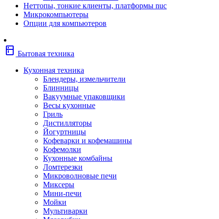
Неттопы, тонкие клиенты, платформы nuc
Фены
Микрокомпьютеры
Щипцы
Опции для компьютеров
Электробритвы
Эпиляторы
Крупная бытовая техника
kitchen
Холодильники
Бытовая техника
Стиральные машины
Сушильные машины
Кухонная техника
Морозильные камеры
Блендеры, измельчители
Морозильные лари
Блинницы
Плиты
Вакуумные упаковщики
Газовые и комбинированные плит
Весы кухонные
Электрические плиты
Гриль
Посудомоечные машины
Дистилляторы
Водонагреватели
Йогуртницы
Бойлеры
Кофеварки и кофемашины
Проточные водонагреватели
Кофемолки
Встраиваемая техника
Кухонные комбайны
Варочные поверхности газовые/комбин
Ломтерезки
Варочные поверхности электрические
Микроволновые печи
Вытяжки
Миксеры
Вытяжки встраиваемые
Мини-печи
Духовые шкафы газовые
Мойки
Духовые шкафы электрические
Мультиварки
Зависимые комплекты