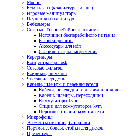
Мыши
Программное обеспечение
Комплекты (клавиатура+мышь)
Операционные системы
Игровые манипуляторы
Антивирусное по
Наушники и гарнитуры
Офисные приложения
Вебкамеры
Неттопы, тонкие клиенты, платформы nuc
Системы бесперебойного питания
Микрокомпьютеры
Источники бесперебойного питания
Опции для компьютеров
Батареи для ибп
Бытовая техника
Аксессуары для ибп
Кухонная техника
Стабилизаторы напряжения
Блендеры, измельчители
Картридеры
Блинницы
Концентраторы usb
Вакуумные упаковщики
Сетевые фильтры
Весы кухонные
Коврики для мыши
Гриль
Чистящие средства
Дистилляторы
Кабели, шлейфы и переключатели
Йогуртницы
Кабели, переходники для аудио и видео
Кофеварки и кофемашины
Кабели, шлейфы, переходники
Кофемолки
Коммутаторы kvm
Кухонные комбайны
Опции для коммутаторов kvm
Ломтерезки
Переключатели и разветвители
Микроволновые печи
Микрофоны
Миксеры
Элементы питания, батарейки
Мини-печи
Портмоне, боксы, стойки для дисков
Мойки
Презентеры
Мультиварки