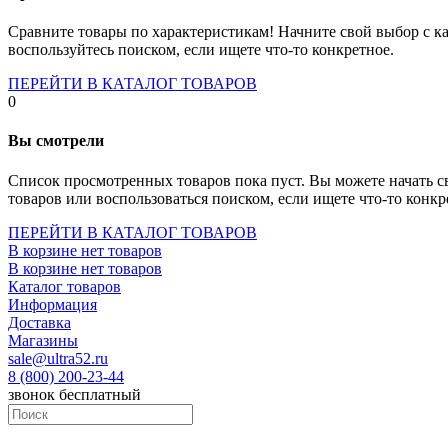
Socket-1700
Socket-1150
Сравните товары по характеристикам! Начните свой выбор с ка
Socket-2066
воспользуйтесь поиском, если ищете что-то конкретное.
Socket-775
Socket-fm2
ПЕРЕЙТИ В КАТАЛОГ ТОВАРОВ
Socket-am4
0
Socket-trx4
Материнские платы для серверов
Вы смотрели
Процессоры
Socket- amd am4
Список просмотренных товаров пока пуст. Вы можете начать с
Socket- intel s1151
товаров или воспользоваться поиском, если ищете что-то конкр
Socket- intel s2066
socket- intel s1200
ПЕРЕЙТИ В КАТАЛОГ ТОВАРОВ
Socket- intel s1700
В корзине нет товаров
Процессоры для серверов
В корзине нет товаров
Видеокарты
Каталог товаров
Оперативная память
Информация
Память ddr2
Доставка
Память ddr3
Магазины
Память ddr4
sale@ultra52.ru
Память ddr5
8 (800) 200-23-44
Память sodimm
звонок бесплатный
Память для серверов
Устройства охлаждения
Жидкостное охлаждение