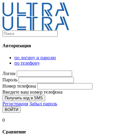
Каталог
Ultra-выгодно!
Авторизация
Компьютеры и комплектующие
Ноутбуки
по логину и паролю
Персональные компьютеры
по телефону
Моноблоки
Мониторы
Логин
Комплектующие
Пароль
Корпуса
Номер телефона
Аксессуары для корпусов
Корпуса fullatx и atx
Введите ваш номер телефона
Корпуса matx
Получить код в SMS
Корпуса miniitx
Регистрация
Забыл пароль
Корпуса для серверов
ВОЙТИ
Материнские платы
Cpu integrated
0
Socket-1151
Socket-1200
Сравнение