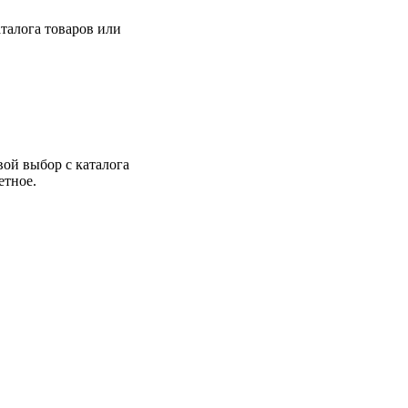
талога товаров или
вой выбор с каталога
етное.