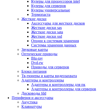
Кулеры для процессоров intel
Микрофоны
Кулеры для серверов
Элементы питания, батарейки
Кулеры универсальные
Портмоне, боксы, стойки для дисков
Термопаста
Презентеры
Жесткие диски
Виртуальные очки
Аксессуары для жестких дисков
Аксессуары и опции для ноутбуков
Жесткие диски sas
Клавиатуры для ноутбуков
Жесткие диски sata
Сумки
Жесткие диски ssd
Адаптеры и зарядные устройства
Опции к системам хранения
Подставки
Системы хранения данных
Док станции, порт репликаторы
Звуковые карты
Батареи
Оптические приводы
Разное
Blu-ray
Носители информации
Dvd-rw
Внешние жесткие диски
Приводы для серверов
Карты памяти
Блоки питания
Оптические носители
Тв-тюнеры и карты видеозахвата
Blu-ray
Адаптеры и контроллеры
Cd-r
Адаптеры и контроллеры для пк
Cd-rw
Адаптеры и контроллеры для серверов
Dvd-r
Дисководы fdd
Dvdr
Периферия и аксессуары
Dvdrw
Акустика
Флешки
Клавиатуры
Серверы