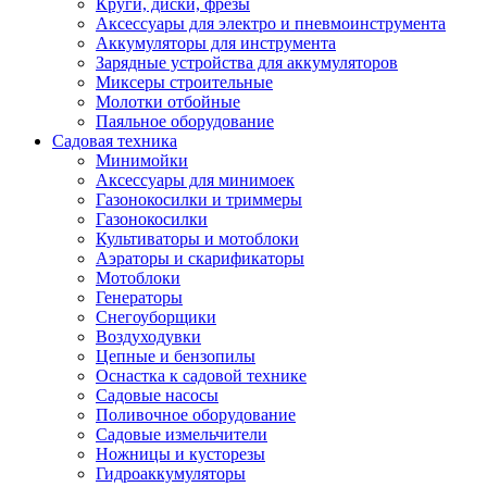
Круги, диски, фрезы
Автолампы
Аксессуары для электро и пневмоинструмента
Автомобильные провода, кабели, адапт
Аккумуляторы для инструмента
Автомобильный инструмент
Зарядные устройства для аккумуляторов
Автохимия
Миксеры строительные
Аккумуляторы, зарядные устройства, ка
Молотки отбойные
Домкраты
Паяльное оборудование
Компрессоры и манометры
Садовая техника
Пылесосы автомобильные
Минимойки
Разветвители и адаптеры прикуривателя
Аксессуары для минимоек
Термохолодильники
Газонокосилки и триммеры
Шумоизоляция
Газонокосилки
Щетки стеклоочистителей
Культиваторы и мотоблоки
Прочие аксессуары для автомобилей
Аэраторы и скарификаторы
Велосипеды и самокаты
Мотоблоки
Электротранспорт
Генераторы
Радиоуправляемые модели
Снегоуборщики
Аксессуары для велосипедов
Воздуходувки
аксессуары для радиоуправляемых моделей
Цепные и бензопилы
Расходные материалы
Оснастка к садовой технике
Бумага разная
Садовые насосы
Бумага для офисной техники
Поливочное оборудование
Бумага для профессиональной печати
Садовые измельчители
Фотобумага
Ножницы и кусторезы
Наклейки
Гидроаккумуляторы
Термобумага