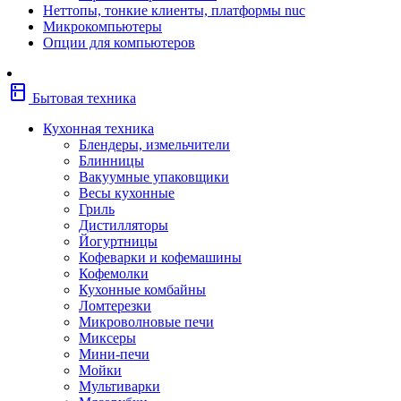
Неттопы, тонкие клиенты, платформы nuc
Фены
Микрокомпьютеры
Щипцы
Опции для компьютеров
Электробритвы
Эпиляторы
Крупная бытовая техника
kitchen
Холодильники
Бытовая техника
Стиральные машины
Сушильные машины
Кухонная техника
Морозильные камеры
Блендеры, измельчители
Морозильные лари
Блинницы
Плиты
Вакуумные упаковщики
Газовые и комбинированные плит
Весы кухонные
Электрические плиты
Гриль
Посудомоечные машины
Дистилляторы
Водонагреватели
Йогуртницы
Бойлеры
Кофеварки и кофемашины
Проточные водонагреватели
Кофемолки
Встраиваемая техника
Кухонные комбайны
Варочные поверхности газовые/
Ломтерезки
комбинированные
Микроволновые печи
Варочные поверхности электрические
Миксеры
Вытяжки
Мини-печи
Вытяжки встраиваемые
Мойки
Духовые шкафы газовые
Мультиварки
Духовые шкафы электрические