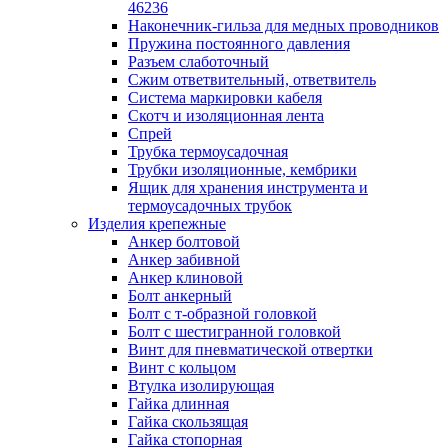
лотков
46236
Разделитель для лотка
Наконечник-гильза для медных проводников
Рейки профильные конструкционн
Пружина постоянного давления
несущие
Разъем слаботочный
Секция угловая для кабельных лот
Сжим ответвительный, ответвитель
Соединитель для кабельных лотко
Система маркировки кабеля
Каналы настенного и потолочного монт
Скотч и изоляционная лента
Заглушка для кабель-канала
Спрей
Зажим кабельный для кабель-кана
Трубка термоусадочная
Кабель-канал
Трубки изоляционные, кембрики
Кабель-канал напольный
Ящик для хранения инструмента и
Кабель-канал настенный (парапет
термоусадочных трубок
Коробка монтажная для настенног
Изделия крепежные
кабель-канала
Анкер болтовой
Коробка распределительная для си
Анкер забивной
кабель-каналов
Анкер клиновой
Крышка для настенного кабель-ка
Болт анкерный
Панель лицевая для настенного ка
Болт с т-образной головкой
канала
Болт с шестигранной головкой
Перегородка разделительная для
Винт для пневматической отвертки
настенного кабель-канала
Винт с кольцом
Переходник для кабель-канала
Втулка изолирующая
Поворот для кабель-канала
Гайка длинная
Поворот для настенного кабель-ка
Гайка скользящая
Рамка для ввода настенного кабель
Гайка стопорная