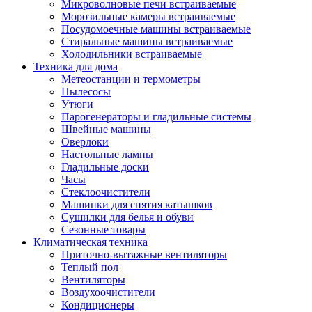
Игровые приставки и аксессуары
Микроволновые печи встраиваемые
Аксессуары к игровым приставка
Морозильные камеры встраиваемые
Музыкальные инструменты
Посудомоечные машины встраиваемые
Аксессуары эми
Стиральные машины встраиваемые
Ди-джейское оборудование
Холодильники встраиваемые
Синтезаторы, фортепиано, рояли
Техника для дома
Плееры blu-ray и dvd
Метеостанции и термометры
Blu-ray
Пылесосы
Dvd
Утюги
Проекционное оборудование
Парогенераторы и гладильные системы
Аксессуары для проекционного
Швейные машины
оборудования
Оверлоки
Интерактивные доски
Настольные лампы
Кронштейны для проекторов
Гладильные доски
Лампы
Часы
Проекторы
Стеклоочистители
Экраны
Машинки для снятия катышков
Магнитно-маркерные доски
Сушилки для белья и обуви
Радиобудильники
Сезонные товары
Радиоприемники
Климатическая техника
Саундбары
Приточно-вытяжные вентиляторы
Системы и компоненты hi-fi
Теплый пол
Акустические системы
Вентиляторы
Компоненты hi-fi
Воздухоочистители
Проигрыватели винила
Кондиционеры