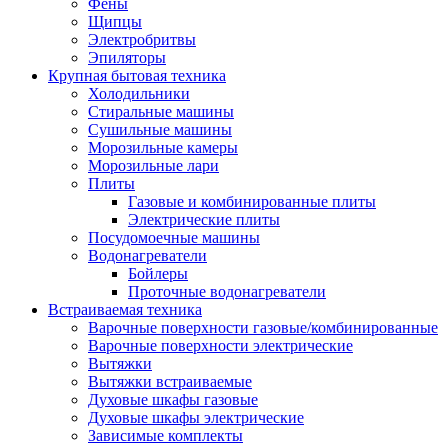
Воздухоочистители
Фены
Кондиционеры
Щипцы
Обогреватели
Электробритвы
Сушилки для рук
Эпиляторы
Тепловентиляторы
Крупная бытовая техника
Тепловые завесы
Холодильники
Тепловые пушки
Стиральные машины
Увлажнители
Сушильные машины
Радиаторы
Морозильные камеры
Медицинская техника
Морозильные лари
Ингаляторы
Плиты
Назальные аспираторы
Газовые и комбинированные плиты
Стетоскопы
Электрические плиты
Термометры
Посудомоечные машины
Тонометры
Водонагреватели
Электрические грелки
Бойлеры
Аудио-видео техника
Проточные водонагреватели
Аксессуары для аудио-видео техники
Встраиваемая техника
Кабели для аудио и видео
Варочные поверхности газовые/комбинированные
Кронштейны для акустики
Варочные поверхности электрические
Аудио системы
Вытяжки
Магнитолы
Вытяжки встраиваемые
Музыкальные центры
Духовые шкафы газовые
Диктофоны
Духовые шкафы электрические
Домашние кинотеатры
Зависимые комплекты