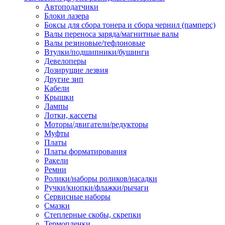
Автоподатчики
Наконечник обжимной кабельный
Блоки лазера
медных проводников в соответств
Боксы для сбора тонера и сбора чернил (памперс)
din 46236
Валы переноса заряда/магнитные валы
Наконечник-гильза для медных
Валы резиновые/тефлоновые
проводников
Втулки/подшипники/бушинги
Пружина постоянного давления
Девелоперы
Разъем слаботочный
Дозирущие лезвия
Сжим ответвительный, ответвите
Другие зип
Система маркировки кабеля
Кабели
Скотч и изоляционная лента
Крышки
Спрей
Лампы
Трубка термоусадочная
Лотки, кассеты
Трубки изоляционные, кембрики
Моторы/двигатели/редукторы
Ящик для хранения инструмента и
Муфты
термоусадочных трубок
Платы
Изделия крепежные
Платы форматирования
Анкер болтовой
Ракели
Анкер забивной
Ремни
Анкер клиновой
Ролики/наборы роликов/насадки
Болт анкерный
Ручки/кнопки/флажки/рычаги
Болт с т-образной головкой
Сервисные наборы
Болт с шестигранной головкой
Смазки
Винт для пневматической отвертк
Степлерные скобы, скрепки
Винт с кольцом
Термопленки