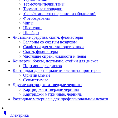
Втулка изолирующая
Термоузлы/печки/тэны
Гайка длинная
Тормозные площадки
Гайка скользящая
Узлы/комплекты переноса изображений
Гайка стопорная
Фотобарабаны
Гайка шестигранная
Чипы
Дюбель универсальный /вставка
Шестерни
Заклепка закладная
Шлейфы
Крюк с винтом
Чистящие средства, скотч, фломастеры
Лента монтажная
Баллоны со сжатым воздухом
Основание монтажное для кабель
Салфетки для чистки оргтехники
стяжек и элементов
Скотч, фломастеры
Растворитель
Чистящие спреи, жидкости и пены
Саморез
Конверты, боксы, портмоне, стойки для дисков
Саморез по дереву
Портмоне для дисков
Скоба такелажная, шакл
Картриджи для специализированных принтеров
Стержень резьбовой
Оригинальные
Универсальная троссовая подвеска
Совместимые
Хомут кабельный (стяжка)
Другие картриджи и твердые чернила
Хомут резьбовой u-образной фор
Картриджи и твердые чернила
(стремянка)
Картриджи матричные, чернила
Шайба
Расходные материалы для профессиональной печати
Шпилька резьбовая
Кабеленесущие системы
Аксессуары для прокладки кабеля
flash_on
питания/ кабеля для передачи дан
Электрика