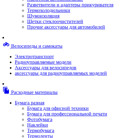
Степлерные скобы, скрепки
Разветвители и адаптеры прикуривателя
Термопленки
Термохолодильники
Термоузлы/печки/тэны
Шумоизоляция
Тормозные площадки
Щетки стеклоочистителей
Узлы/комплекты переноса изображений
Прочие аксессуары для автомобилей
Фотобарабаны
Чипы
Шестерни
motorcycle
Велосипеды и самокаты
Шлейфы
Чистящие средства, скотч, фломастеры
Электротранспорт
Баллоны со сжатым воздухом
Радиоуправляемые модели
Салфетки для чистки оргтехники
Аксессуары для велосипедов
Скотч, фломастеры
аксессуары для радиоуправляемых моделей
Чистящие спреи, жидкости и пены
Конверты, боксы, портмоне, стойки для диско
Портмоне для дисков
file_copy
Расходные материалы
Картриджи для специализированных принтер
Оригинальные
Бумага разная
Совместимые
Бумага для офисной техники
Другие картриджи и твердые чернила
Бумага для профессиональной печати
Картриджи и твердые чернила
Фотобумага
Картриджи матричные, чернила
Наклейки
Расходные материалы для профессиональной
Термобумага
печати
Термоленты
Электрика