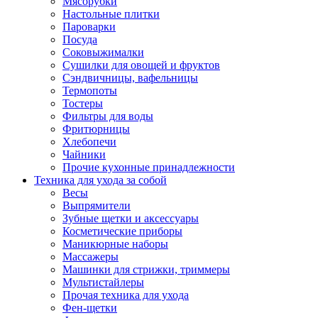
Мясорубки
Зависимые комплекты
Настольные плитки
Микроволновые печи встраиваемые
Пароварки
Морозильные камеры встраиваемые
Посуда
Посудомоечные машины встраиваемые
Соковыжималки
Стиральные машины встраиваемые
Сушилки для овощей и фруктов
Холодильники встраиваемые
Сэндвичницы, вафельницы
Техника для дома
Термопоты
Метеостанции и термометры
Тостеры
Пылесосы
Фильтры для воды
Утюги
Фритюрницы
Парогенераторы и гладильные системы
Хлебопечи
Швейные машины
Чайники
Оверлоки
Прочие кухонные принадлежности
Настольные лампы
Техника для ухода за собой
Гладильные доски
Весы
Часы
Выпрямители
Стеклоочистители
Зубные щетки и аксессуары
Машинки для снятия катышков
Косметические приборы
Сушилки для белья и обуви
Маникюрные наборы
Сезонные товары
Массажеры
Климатическая техника
Машинки для стрижки, триммеры
Приточно-вытяжные вентиляторы
Мультистайлеры
Теплый пол
Прочая техника для ухода
Вентиляторы
Фен-щетки