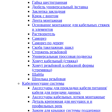
канала в стену/потолок/щит
Гайка шестигранная
Соединитель на стык для настенн
Дюбель универсальный /вставка
кабель-канала
Заклепка закладная
Соединитель/накладка на стык для
Крюк с винтом
кабель-канала
Лента монтажная
Угол внешний для кабель-канала
Основание монтажное для кабельных стяжек
Угол внешний для настенного каб
и элементов
канала
Растворитель
Угол внутренний для кабель-канал
Саморез
Угол т-образный для кабель-канал
Саморез по дереву
Колодки клеммные
Скоба такелажная, шакл
Аксессуары для клеммной колодк
Стержень резьбовой
Колодка заземления клеммная
Универсальная троссовая подвеска
Нулевая шина
Хомут кабельный (стяжка)
Одно-многополюсная клеммная
Хомут резьбовой u-образной формы
колодка
(стремянка)
Перегородка концевая и
Шайба
разделительная для клеммной кол
Шпилька резьбовая
Проходная клеммная колодка
Кабеленесущие системы
Торцевая клемма клеммной колод
Аксессуары для прокладки кабеля питания/
Короба кабельные
кабеля для передачи данных
Короб распределительный щелево
Аксессуары кабельных лотков монтажные
Материал монтажный
Деталь крепежная для несущих и и
Держатель кабельный зажимной
профильных реек
Зажим балочный
Зажим для крышки системы поддержки