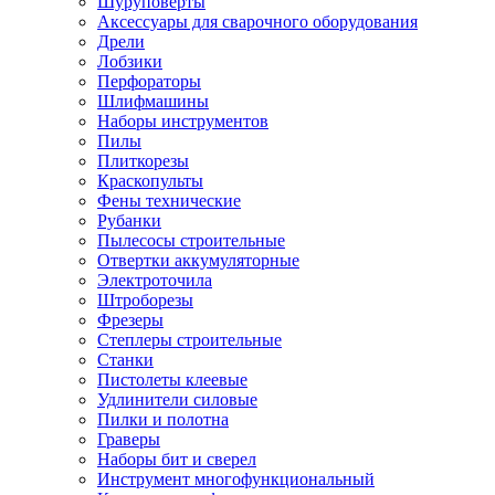
Шуруповерты
Ножницы по металлу
Аксессуары для сварочного оборудования
Тележки садовые
Дрели
Умывальники
Лобзики
Автомобильная техника
Перфораторы
Автозвук
Шлифмашины
Автомагнитолы
Наборы инструментов
Колонки
Пилы
Сабвуферы
Плиткорезы
Усилители
Краскопульты
Модуляторы fm
Фены технические
Аксессуары
Рубанки
Электроника
Пылесосы строительные
Видеорегистраторы
Отвертки аккумуляторные
Радар-детекторы
Электроточила
Парковочные радары
Штроборезы
Навигаторы и аксессуары
Фрезеры
Аксессуары к навигаторам
Степлеры строительные
Навигаторы
Станки
Алкотестеры
Пистолеты клеевые
Камеры заднего вида
Удлинители силовые
Автомобильные антенны
Пилки и полотна
Сигнализации автомобильные
Граверы
Автоинверторы
Наборы бит и сверел
Телевизоры и мониторы автомобильные
Инструмент многофункциональный
Аксессуары