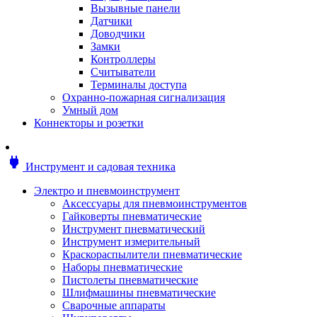
Мотоблоки
Вызывные панели
Генераторы
Датчики
Снегоуборщики
Доводчики
Воздуходувки
Замки
Цепные и бензопилы
Контроллеры
Оснастка к садовой технике
Считыватели
Садовые насосы
Терминалы доступа
Поливочное оборудование
Охранно-пожарная сигнализация
Садовые измельчители
Умный дом
Ножницы и кусторезы
Коннекторы и розетки
Гидроаккумуляторы
Мотобуры
Садовый инструмент
power
Инструмент и садовая техника
Аксессуары для садовых инструментов
Грабли
Электро и пневмоинструмент
Инструмент ручной
Аксессуары для пневмоинструментов
Лопаты
Гайковерты пневматические
Садово-посадочные инструменты
Инструмент пневматический
Садовые ножницы
Инструмент измерительный
Садовые пилы и ножи
Краскораспылители пневматические
Секаторы и сучкорезы
Наборы пневматические
Топоры
Пистолеты пневматические
Баллоны газовые
Шлифмашины пневматические
Мангалы и коптильни
Сварочные аппараты
Мебель для сада