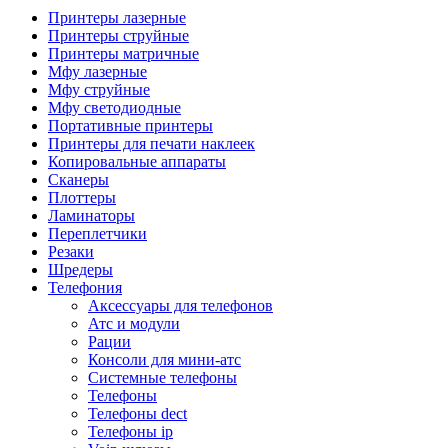
Камеры для видеоконференцсвязи
Принтеры лазерные
Аксессуары для видеоконференцсвязи
Принтеры струйные
Системы безопасности и умный дом
Принтеры матричные
Видеонаблюдение
Мфу лазерные
Аксессуары для видеонаблюдения
Мфу струйные
Камеры видеонаблюдения
Мфу светодиодные
Комплекты видеонаблюдения
Портативные принтеры
Мониторы и видеостены
Принтеры для печати наклеек
Регистраторы
Копировальные аппараты
Тепловизоры
Сканеры
Контроль доступа
Плоттеры
Аксессуары для скуд
Ламинаторы
Видеодомофоны
Переплетчики
Вызывные панели
Резаки
Датчики
Шредеры
Доводчики
Телефония
Замки
Аксессуары для телефонов
Контроллеры
Атс и модули
Считыватели
Рации
Терминалы доступа
Консоли для мини-атс
Охранно-пожарная сигнализация
Системные телефоны
Умный дом
Телефоны
Коннекторы и розетки
Телефоны dect
Инструмент и садовая техника
Телефоны ip
Электро и пневмоинструмент