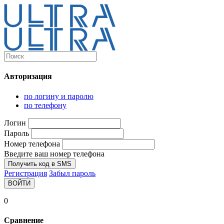
Каталог
Ultra-выгодно!
Авторизация
Компьютеры и комплектующие
Ноутбуки
по логину и паролю
Персональные компьютеры
по телефону
Моноблоки
Мониторы
Логин
Комплектующие
Пароль
Корпуса
Номер телефона
Аксессуары для корпусов
Корпуса fullatx и atx
Введите ваш номер телефона
Корпуса matx
Получить код в SMS
Корпуса miniitx
Регистрация
Забыл пароль
Корпуса для серверов
ВОЙТИ
Материнские платы
Cpu integrated
0
Socket-1151
Socket-1200
Сравнение