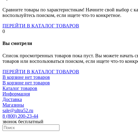
Socket-1700
Socket-1150
Сравните товары по характеристикам! Начните свой выбор с ка
Socket-2066
воспользуйтесь поиском, если ищете что-то конкретное.
Socket-775
Socket-fm2
ПЕРЕЙТИ В КАТАЛОГ ТОВАРОВ
Socket-am4
0
Socket-trx4
Материнские платы для серверов
Вы смотрели
Процессоры
Socket- amd am4
Список просмотренных товаров пока пуст. Вы можете начать с
Socket- intel s1151
товаров или воспользоваться поиском, если ищете что-то конкр
Socket- intel s2066
socket- intel s1200
ПЕРЕЙТИ В КАТАЛОГ ТОВАРОВ
Socket- intel s1700
В корзине нет товаров
Процессоры для серверов
В корзине нет товаров
Видеокарты
Каталог товаров
Оперативная память
Информация
Память ddr2
Доставка
Память ddr3
Магазины
Память ddr4
sale@ultra52.ru
Память ddr5
8 (800) 200-23-44
Память sodimm
звонок бесплатный
Память для серверов
Устройства охлаждения
Жидкостное охлаждение