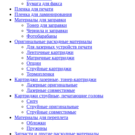
Бумага для факса
Изделия для прокладки кабеля и электромонт
Пленка для печати
Арматура кабельная/изоляционные
Пленка для ламинирования
материалы
Материалы для заправки
Гильза соединительная для
Тонер для заправки
алюминиевых проводников под
Чернила и заправки
опрессовку
Фотобарабаны
Гильза соединительная для медны
Оригинальные расходные материалы
проводников под опрессовку
Для лазерных устройств печати
Гильза соединительная со срывны
Ленточные картриджи
болтами
Матричные картриджи
Заглушка термоусадочная концева
Опции
Зажим соединительный,
Струйные картриджи
ответвительный
Термопленки
Лубрикант-гель для смазки кабеля
Картриджи лазерные, тонер-картриджи
Муфта кабельная концевая
Лазерные оригинальные
Муфта кабельная соединительная
Лазерные совместимые
Наконечник быстроразмыкаемый
Картриджи струйные, печатающие головы
Наконечник кабельный со срывн
Снпч
болтами
Струйные оригинальные
Наконечник кабельный трубчатый
Струйные совместимые
медных проводников
Материалы для переплета
Наконечник обжимной кабельный
Обложки
алюминиевых проводников
Пружины
Наконечник обжимной кабельный
Запчасти и другие расходные материалы
медных проводников