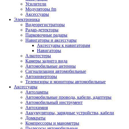
Запчасти и другие расходные материалы
Усилители
Автоподатчики
Модуляторы fm
Блоки лазера
Аксессуары
Боксы для сбора тонера и сбора чернил
Электроника
(памперс)
Видеорегистраторы
Валы переноса заряда/магнитные валы
Радар-детекторы
Валы резиновые/тефлоновые
Парковочные радары
Втулки/подшипники/бушинги
Навигаторы и аксессуары
Девелоперы
Аксессуары к навигаторам
Дозирущие лезвия
Навигаторы
Другие зип
Алкотестеры
Кабели
Камеры заднего вида
Крышки
Автомобильные антенны
Лампы
Сигнализации автомобильные
Лотки, кассеты
Автоинверторы
Моторы/двигатели/редукторы
Телевизоры и мониторы автомобильные
Муфты
Аксессуары
Платы
Автолампы
Платы форматирования
Автомобильные провода, кабели, адаптеры
Ракели
Автомобильный инструмент
Ремни
Автохимия
Ролики/наборы роликов/насадки
Аккумуляторы, зарядные устройства, кабели
Ручки/кнопки/флажки/рычаги
Домкраты
Сервисные наборы
Компрессоры и манометры
Смазки
Пылесосы автомобильные