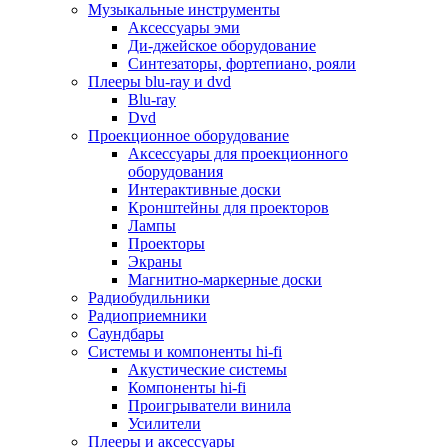
Для микроволновок
Музыкальные инструменты
Для пылесосов
Аксессуары эми
Для техники по уходу за одеждой
Ди-джейское оборудование
Для техники по уходу за собой
Синтезаторы, фортепиано, рояли
Для фильтров воды
Плееры blu-ray и dvd
Дополнительные принадлежности
Blu-ray
Телевизоры и аксессуары
Dvd
Телевизоры
Проекционное оборудование
Аксессуары для телевизоров
Аксессуары для проекционного
Комплекты спутникового тв
оборудования
Кронштейны и подставки для тв
Интерактивные доски
Приставки smart box
Кронштейны для проекторов
Прочие аксессуары для тв
Лампы
Пульты ду
Проекторы
Тв антенны
Экраны
Цифровые тв ресиверы
Магнитно-маркерные доски
Профессиональные панели
Радиобудильники
Смартфоны и планшеты
Радиоприемники
Смартфоны
Саундбары
Планшетные устройства
Системы и компоненты hi-fi
Смарт-часы
Акустические системы
Сотовые телефоны
Компоненты hi-fi
Планшеты для рисования
Проигрыватели винила
Электронные книги
Усилители
Аксессуары для смартфонов и планшетов
Плееры и аксессуары