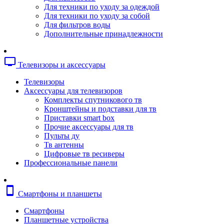
Копировальные аппараты
Для техники по уходу за одеждой
Сканеры
Для техники по уходу за собой
Плоттеры
Для фильтров воды
Ламинаторы
Дополнительные принадлежности
Переплетчики
Резаки
Шредеры
tv
Телевизоры и аксессуары
Телефония
Аксессуары для телефонов
Телевизоры
Атс и модули
Аксессуары для телевизоров
Рации
Комплекты спутникового тв
Консоли для мини-атс
Кронштейны и подставки для тв
Системные телефоны
Приставки smart box
Телефоны
Прочие аксессуары для тв
Телефоны dect
Пульты ду
Телефоны ip
Тв антенны
Voip шлюзы
Цифровые тв ресиверы
Торговое оборудование
Профессиональные панели
Детектор валют
Сейфы
Сканеры штрихкодов
smartphone
Смартфоны и планшеты
Счетчики банкнот
Терминалы сбора данных
Смартфоны
Аксессуары для торгового оборудовани
Планшетные устройства
Калькуляторы