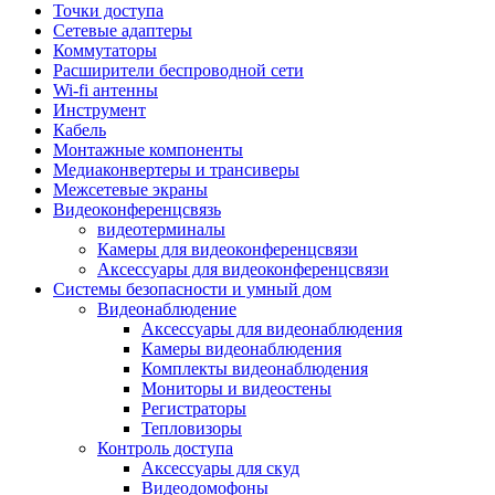
Штроборезы
Точки доступа
Фрезеры
Сетевые адаптеры
Степлеры строительные
Коммутаторы
Станки
Расширители беспроводной сети
Пистолеты клеевые
Wi-fi антенны
Удлинители силовые
Инструмент
Пилки и полотна
Кабель
Граверы
Монтажные компоненты
Наборы бит и сверел
Медиаконвертеры и трансиверы
Инструмент многофункциональный
Межсетевые экраны
Круги, диски, фрезы
Видеоконференцсвязь
Аксессуары для электро и
видеотерминалы
пневмоинструмента
Камеры для видеоконференцсвязи
Аккумуляторы для инструмента
Аксессуары для видеоконференцсвязи
Зарядные устройства для аккумуляторов
Системы безопасности и умный дом
Миксеры строительные
Видеонаблюдение
Молотки отбойные
Аксессуары для видеонаблюдения
Паяльное оборудование
Камеры видеонаблюдения
Садовая техника
Комплекты видеонаблюдения
Минимойки
Мониторы и видеостены
Аксессуары для минимоек
Регистраторы
Газонокосилки и триммеры
Тепловизоры
Газонокосилки
Контроль доступа
Культиваторы и мотоблоки
Аксессуары для скуд
Аэраторы и скарификаторы
Видеодомофоны