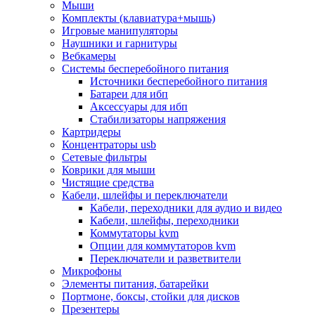
Мыши
Программное обеспечение
Комплекты (клавиатура+мышь)
Операционные системы
Игровые манипуляторы
Антивирусное по
Наушники и гарнитуры
Офисные приложения
Вебкамеры
Неттопы, тонкие клиенты, платформы nuc
Системы бесперебойного питания
Микрокомпьютеры
Источники бесперебойного питания
Опции для компьютеров
Батареи для ибп
Бытовая техника
Аксессуары для ибп
Кухонная техника
Стабилизаторы напряжения
Блендеры, измельчители
Картридеры
Блинницы
Концентраторы usb
Вакуумные упаковщики
Сетевые фильтры
Весы кухонные
Коврики для мыши
Гриль
Чистящие средства
Дистилляторы
Кабели, шлейфы и переключатели
Йогуртницы
Кабели, переходники для аудио и видео
Кофеварки и кофемашины
Кабели, шлейфы, переходники
Кофемолки
Коммутаторы kvm
Кухонные комбайны
Опции для коммутаторов kvm
Ломтерезки
Переключатели и разветвители
Микроволновые печи
Микрофоны
Миксеры
Элементы питания, батарейки
Мини-печи
Портмоне, боксы, стойки для дисков
Мойки
Презентеры
Мультиварки