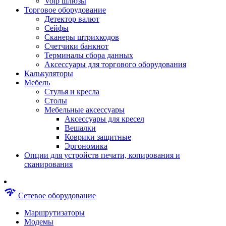
Voip шлюзы
Аксессуары для пневмоинструментов
Торговое оборудование
Гайковерты пневматические
Детектор валют
Инструмент пневматический
Сейфы
Инструмент измерительный
Сканеры штрихкодов
Краскораспылители пневматические
Счетчики банкнот
Наборы пневматические
Терминалы сбора данных
Пистолеты пневматические
Аксессуары для торгового оборудования
Шлифмашины пневматические
Калькуляторы
Сварочные аппараты
Мебель
Шуруповерты
Стулья и кресла
Аксессуары для сварочного оборудован
Столы
Дрели
Мебельные аксессуары
Лобзики
Аксессуары для кресел
Перфораторы
Вешалки
Шлифмашины
Коврики защитные
Наборы инструментов
Эргономика
Пилы
Опции для устройств печати, копирования и
Плиткорезы
сканирования
Краскопульты
Фены технические
Рубанки
network_check
Сетевое оборудование
Пылесосы строительные
Отвертки аккумуляторные
Маршрутизаторы
Электроточила
Модемы