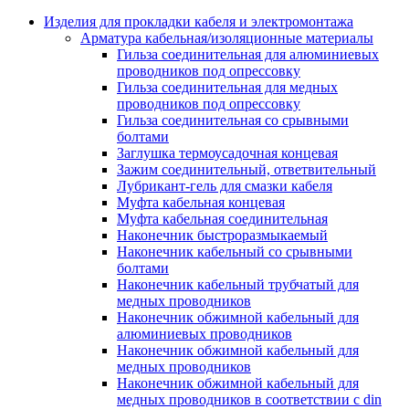
Аксессуары кабельных лотков
монтажные
Изделия для прокладки кабеля и электромонтажа
Деталь крепежная для несущих и 
Арматура кабельная/изоляционные материалы
профильных реек
Гильза соединительная для алюминиевых
Зажим для крышки системы
проводников под опрессовку
поддержки кабелей
Гильза соединительная для медных
Кронштейн для кабельного лотка
проводников под опрессовку
Крышка для кабельных лотков
Гильза соединительная со срывными
Крышка угловой секции кабельны
болтами
лотков
Заглушка термоусадочная концевая
Лоток кабельный лестничный
Зажим соединительный, ответвительный
Лоток кабельный листовой
Лубрикант-гель для смазки кабеля
Лоток кабельный проволочный
Муфта кабельная концевая
Настенный и потолочный кроншт
Муфта кабельная соединительная
для кабельного лотка
Наконечник быстроразмыкаемый
Несущий профиль
Наконечник кабельный со срывными
Опорный кронштейн для кабельн
болтами
лотков
Наконечник кабельный трубчатый для
Ответвление т-образное для кабел
медных проводников
лотков
Наконечник обжимной кабельный для
Пластина монтажная для кабельно
алюминиевых проводников
лотка
Наконечник обжимной кабельный для
Потолочный кронштейн для сист
медных проводников
прокладки кабеля
Наконечник обжимной кабельный для
Потолочный профиль для кабельн
медных проводников в соответствии с din