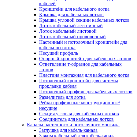
Зажим несущего троса
кабелей
Зажим/клипса для крепления труб
Кронштейн для кабельного лотка
Скоба крепежная
Крышка для кабельных лотков
Скоба с гвоздем
Крышка угловой секции кабельных лотков
Соединитель провода
Лоток кабельный лестничный
Материалы для подключения
Лоток кабельный листовой
Аксессуары для распределительн
Лоток кабельный проволочный
коробок/корпусов для монтажа в с
Настенный и потолочный кронштейн для
и в потолке
кабельного лотка
Зажим безвинтовой клеммный
Несущий профиль
Коробка клеммная
Опорный кронштейн для кабельных лотков
Коробка распределительная для
Ответвление т-образное для кабельных
потолочных светильников
лотков
Крышка для распределительной
Пластина монтажная для кабельного лотка
коробки/корпуса для монтажа в ст
Потолочный кронштейн для системы
в потолке
прокладки кабеля
Распределительная коробка/корпус
Потолочный профиль для кабельных лотков
монтажа в стене и в потолке
Разделитель для лотка
Распределительная коробка/корпус
Рейки профильные конструкционные/
монтажа на стене и на потолке
несущие
Система электромонтажных колонн
Секция угловая для кабельных лотков
Электромонтажная колонна
Соединитель для кабельных лотков
Системы ввода для кабелей и проводов
Каналы настенного и потолочного монтажа
Ввод кабельный/сальник
Заглушка для кабель-канала
Уплотнитель для кабельного разъе
Зажим кабельный для кабель-канала