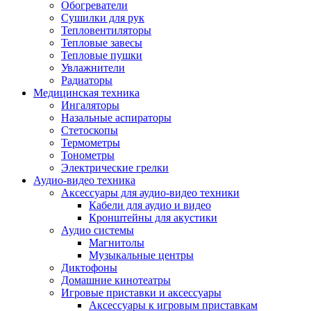
Усилители
Обогреватели
Плееры и аксессуары
Сушилки для рук
Плееры
Тепловентиляторы
Фото и видеокамеры
Тепловые завесы
Фотоаппараты
Тепловые пушки
Зеркальные фотоаппараты
Увлажнители
Видеокамеры
Радиаторы
Экшн-камеры
Медицинская техника
Аксессуары для фото- видео техники
Ингаляторы
Штативы
Назальные аспираторы
Объективы
Стетоскопы
Аккумуляторы
Термометры
Зарядные устройства
Тонометры
Чехлы и сумки
Электрические грелки
Бинокли
Аудио-видео техника
Другое
Аксессуары для аудио-видео техники
Фоторамки
Кабели для аудио и видео
Аксессуары
Кронштейны для акустики
Для воздухоочистителей и увлажнителе
Аудио системы
Для вытяжек
Магнитолы
Для климатической техники
Музыкальные центры
Для кофейного оборудования
Диктофоны
Для крупной бытовой техники
Домашние кинотеатры
Для кухонной техники
Игровые приставки и аксессуары
Для медицинского оборудования
Аксессуары к игровым приставкам