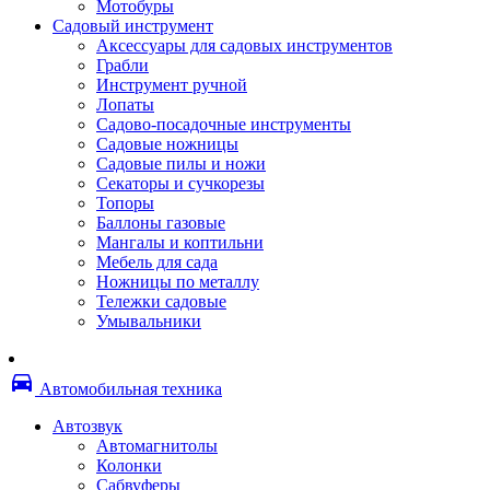
Мотобуры
Термоленты
Садовый инструмент
Бумага для факса
Аксессуары для садовых инструментов
Пленка для печати
Грабли
Пленка для ламинирования
Инструмент ручной
Материалы для заправки
Лопаты
Тонер для заправки
Садово-посадочные инструменты
Чернила и заправки
Садовые ножницы
Фотобарабаны
Садовые пилы и ножи
Оригинальные расходные материалы
Секаторы и сучкорезы
Для лазерных устройств печати
Топоры
Ленточные картриджи
Баллоны газовые
Матричные картриджи
Мангалы и коптильни
Опции
Мебель для сада
Струйные картриджи
Ножницы по металлу
Термопленки
Тележки садовые
Картриджи лазерные, тонер-картриджи
Умывальники
Лазерные оригинальные
Лазерные совместимые
Картриджи струйные, печатающие головы
directions_car
Снпч
Автомобильная техника
Струйные оригинальные
Струйные совместимые
Автозвук
Материалы для переплета
Автомагнитолы
Обложки
Колонки
Пружины
Сабвуферы