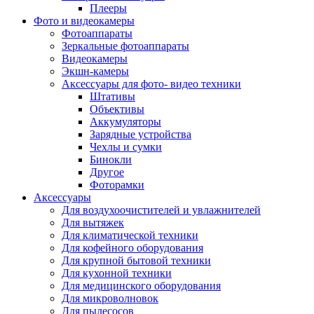
Внешние аккумуляторы
Плееры
Гарнитуры для телефонов
Фото и видеокамеры
Держатели и подставки
Фотоаппараты
Док станции
Зеркальные фотоаппараты
Зарядные устройства
Видеокамеры
Защитные стекла для смартфонов
Экшн-камеры
Кабели и шлейфы
Аксессуары для фото- видео техники
Моноподы
Штативы
Пленки для планшетов
Объективы
Прочие аксессуары для телефонов
Аккумуляторы
Стилусы
Зарядные устройства
Трекеры
Чехлы и сумки
Чехлы для планшетов
Бинокли
Чехлы для смартфонов
Другое
Аксессуары для смарт-часов
Фоторамки
Аксессуары к планшетам для рисования
Аксессуары
Офис
Для воздухоочистителей и увлажнителей
Принтеры лазерные
Для вытяжек
Принтеры струйные
Для климатической техники
Принтеры матричные
Для кофейного оборудования
Мфу лазерные
Для крупной бытовой техники
Мфу струйные
Для кухонной техники
Мфу светодиодные
Для медицинского оборудования
Портативные принтеры
Для микроволновок
Принтеры для печати наклеек
Для пылесосов