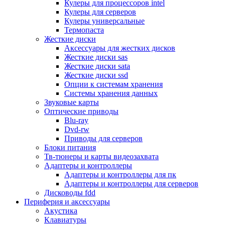
Кулеры для процессоров intel
Микрофоны
Кулеры для серверов
Элементы питания, батарейки
Кулеры универсальные
Портмоне, боксы, стойки для дисков
Термопаста
Презентеры
Жесткие диски
Виртуальные очки
Аксессуары для жестких дисков
Аксессуары и опции для ноутбуков
Жесткие диски sas
Клавиатуры для ноутбуков
Жесткие диски sata
Сумки
Жесткие диски ssd
Адаптеры и зарядные устройства
Опции к системам хранения
Подставки
Системы хранения данных
Док станции, порт репликаторы
Звуковые карты
Батареи
Оптические приводы
Разное
Blu-ray
Носители информации
Dvd-rw
Внешние жесткие диски
Приводы для серверов
Карты памяти
Блоки питания
Оптические носители
Тв-тюнеры и карты видеозахвата
Blu-ray
Адаптеры и контроллеры
Cd-r
Адаптеры и контроллеры для пк
Cd-rw
Адаптеры и контроллеры для серверов
Dvd-r
Дисководы fdd
Dvdr
Периферия и аксессуары
Dvdrw
Акустика
Флешки
Клавиатуры
Серверы