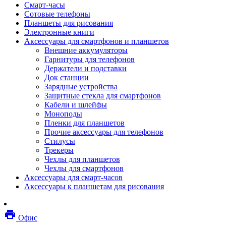
Смарт-часы
Мебель
Сотовые телефоны
Стулья и кресла
Планшеты для рисования
Столы
Электронные книги
Мебельные аксессуары
Аксессуары для смартфонов и планшетов
Аксессуары для кресел
Внешние аккумуляторы
Вешалки
Гарнитуры для телефонов
Коврики защитные
Держатели и подставки
Эргономика
Док станции
Опции для устройств печати, копирования и
Зарядные устройства
сканирования
Защитные стекла для смартфонов
Сетевое оборудование
Кабели и шлейфы
Маршрутизаторы
Моноподы
Модемы
Пленки для планшетов
Точки доступа
Прочие аксессуары для телефонов
Сетевые адаптеры
Стилусы
Коммутаторы
Трекеры
Расширители беспроводной сети
Чехлы для планшетов
Wi-fi антенны
Чехлы для смартфонов
Инструмент
Аксессуары для смарт-часов
Кабель
Аксессуары к планшетам для рисования
Монтажные компоненты
Медиаконвертеры и трансиверы
Межсетевые экраны
local_printshop
Видеоконференцсвязь
Офис
видеотерминалы