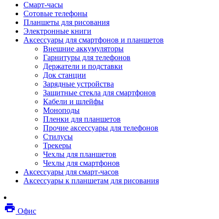
Смарт-часы
Мебель
Сотовые телефоны
Стулья и кресла
Планшеты для рисования
Столы
Электронные книги
Мебельные аксессуары
Аксессуары для смартфонов и планшетов
Аксессуары для кресел
Внешние аккумуляторы
Вешалки
Гарнитуры для телефонов
Коврики защитные
Держатели и подставки
Эргономика
Док станции
Опции для устройств печати, копирования и
Зарядные устройства
сканирования
Защитные стекла для смартфонов
Сетевое оборудование
Кабели и шлейфы
Маршрутизаторы
Моноподы
Модемы
Пленки для планшетов
Точки доступа
Прочие аксессуары для телефонов
Сетевые адаптеры
Стилусы
Коммутаторы
Трекеры
Расширители беспроводной сети
Чехлы для планшетов
Wi-fi антенны
Чехлы для смартфонов
Инструмент
Аксессуары для смарт-часов
Кабель
Аксессуары к планшетам для рисования
Монтажные компоненты
Медиаконвертеры и трансиверы
Межсетевые экраны
local_printshop
Видеоконференцсвязь
Офис
видеотерминалы