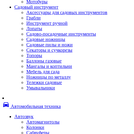
Мотобуры
Термоленты
Садовый инструмент
Бумага для факса
Аксессуары для садовых инструментов
Пленка для печати
Грабли
Пленка для ламинирования
Инструмент ручной
Материалы для заправки
Лопаты
Тонер для заправки
Садово-посадочные инструменты
Чернила и заправки
Садовые ножницы
Фотобарабаны
Садовые пилы и ножи
Оригинальные расходные материалы
Секаторы и сучкорезы
Для лазерных устройств печати
Топоры
Ленточные картриджи
Баллоны газовые
Матричные картриджи
Мангалы и коптильни
Опции
Мебель для сада
Струйные картриджи
Ножницы по металлу
Термопленки
Тележки садовые
Картриджи лазерные, тонер-картриджи
Умывальники
Лазерные оригинальные
Лазерные совместимые
Картриджи струйные, печатающие головы
directions_car
Снпч
Автомобильная техника
Струйные оригинальные
Струйные совместимые
Автозвук
Материалы для переплета
Автомагнитолы
Обложки
Колонки
Пружины
Сабвуферы