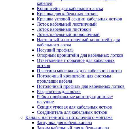
Зажим несущего троса
кабелей
Зажим/клипса для крепления труб
Кронштейн для кабельного лотка
Скоба крепежная
Крышка для кабельных лотков
Скоба с гвоздем
Крышка угловой секции кабельных лотков
Соединитель провода
Лоток кабельный лестничный
Материалы для подключения
Лоток кабельный листовой
Аксессуары для распределительн
Лоток кабельный проволочный
коробок/корпусов для монтажа в с
Настенный и потолочный кронштейн для
и в потолке
кабельного лотка
Зажим безвинтовой клеммный
Несущий профиль
Коробка клеммная
Опорный кронштейн для кабельных лотков
Коробка распределительная для
Ответвление т-образное для кабельных
потолочных светильников
лотков
Крышка для распределительной
Пластина монтажная для кабельного лотка
коробки/корпуса для монтажа в ст
Потолочный кронштейн для системы
в потолке
прокладки кабеля
Распределительная коробка/корпус
Потолочный профиль для кабельных лотков
монтажа в стене и в потолке
Разделитель для лотка
Распределительная коробка/корпус
Рейки профильные конструкционные/
монтажа на стене и на потолке
несущие
Система электромонтажных колонн
Секция угловая для кабельных лотков
Электромонтажная колонна
Соединитель для кабельных лотков
Системы ввода для кабелей и проводов
Каналы настенного и потолочного монтажа
Ввод кабельный/сальник
Заглушка для кабель-канала
Уплотнитель для кабельного разъе
Зажим кабельный для кабель-канала