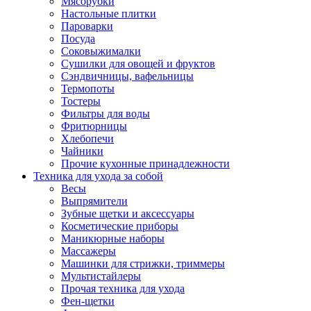
Мясорубки
Зависимые комплекты
Настольные плитки
Микроволновые печи встраиваемые
Пароварки
Морозильные камеры встраиваемые
Посуда
Посудомоечные машины встраиваемые
Соковыжималки
Стиральные машины встраиваемые
Сушилки для овощей и фруктов
Холодильники встраиваемые
Сэндвичницы, вафельницы
Техника для дома
Термопоты
Метеостанции и термометры
Тостеры
Пылесосы
Фильтры для воды
Утюги
Фритюрницы
Парогенераторы и гладильные системы
Хлебопечи
Швейные машины
Чайники
Оверлоки
Прочие кухонные принадлежности
Настольные лампы
Техника для ухода за собой
Гладильные доски
Весы
Часы
Выпрямители
Стеклоочистители
Зубные щетки и аксессуары
Машинки для снятия катышков
Косметические приборы
Сушилки для белья и обуви
Маникюрные наборы
Сезонные товары
Массажеры
Климатическая техника
Машинки для стрижки, триммеры
Приточно-вытяжные вентиляторы
Мультистайлеры
Теплый пол
Прочая техника для ухода
Вентиляторы
Фен-щетки