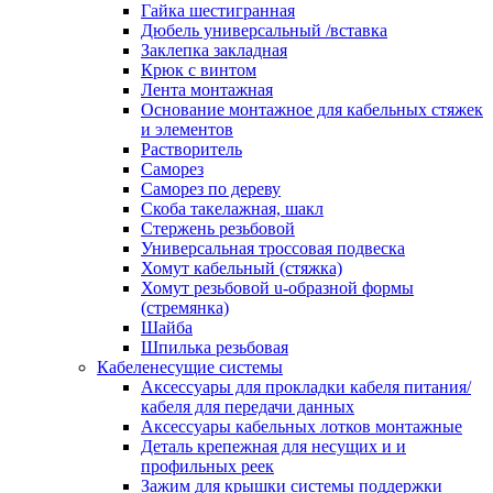
канала в стену/потолок/щит
Гайка шестигранная
Соединитель на стык для настенн
Дюбель универсальный /вставка
кабель-канала
Заклепка закладная
Соединитель/накладка на стык для
Крюк с винтом
кабель-канала
Лента монтажная
Угол внешний для кабель-канала
Основание монтажное для кабельных стяжек
Угол внешний для настенного каб
и элементов
канала
Растворитель
Угол внутренний для кабель-канал
Саморез
Угол т-образный для кабель-канал
Саморез по дереву
Колодки клеммные
Скоба такелажная, шакл
Аксессуары для клеммной колодк
Стержень резьбовой
Колодка заземления клеммная
Универсальная троссовая подвеска
Нулевая шина
Хомут кабельный (стяжка)
Одно-многополюсная клеммная
Хомут резьбовой u-образной формы
колодка
(стремянка)
Перегородка концевая и
Шайба
разделительная для клеммной кол
Шпилька резьбовая
Проходная клеммная колодка
Кабеленесущие системы
Торцевая клемма клеммной колод
Аксессуары для прокладки кабеля питания/
Короба кабельные
кабеля для передачи данных
Короб распределительный щелево
Аксессуары кабельных лотков монтажные
Материал монтажный
Деталь крепежная для несущих и и
Держатель кабельный зажимной
профильных реек
Зажим балочный
Зажим для крышки системы поддержки