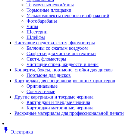
Втулка изолирующая
Термоузлы/печки/тэны
Гайка длинная
Тормозные площадки
Гайка скользящая
Узлы/комплекты переноса изображений
Гайка стопорная
Фотобарабаны
Гайка шестигранная
Чипы
Дюбель универсальный /вставка
Шестерни
Заклепка закладная
Шлейфы
Крюк с винтом
Чистящие средства, скотч, фломастеры
Лента монтажная
Баллоны со сжатым воздухом
Основание монтажное для кабель
Салфетки для чистки оргтехники
стяжек и элементов
Скотч, фломастеры
Растворитель
Чистящие спреи, жидкости и пены
Саморез
Конверты, боксы, портмоне, стойки для дисков
Саморез по дереву
Портмоне для дисков
Скоба такелажная, шакл
Картриджи для специализированных принтеров
Стержень резьбовой
Оригинальные
Универсальная троссовая подвеска
Совместимые
Хомут кабельный (стяжка)
Другие картриджи и твердые чернила
Хомут резьбовой u-образной фор
Картриджи и твердые чернила
(стремянка)
Картриджи матричные, чернила
Шайба
Расходные материалы для профессиональной печати
Шпилька резьбовая
Кабеленесущие системы
Аксессуары для прокладки кабеля
flash_on
питания/ кабеля для передачи дан
Электрика