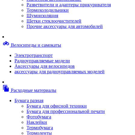
Степлерные скобы, скрепки
Разветвители и адаптеры прикуривателя
Термопленки
Термохолодильники
Термоузлы/печки/тэны
Шумоизоляция
Тормозные площадки
Щетки стеклоочистителей
Узлы/комплекты переноса изображений
Прочие аксессуары для автомобилей
Фотобарабаны
Чипы
Шестерни
motorcycle
Велосипеды и самокаты
Шлейфы
Чистящие средства, скотч, фломастеры
Электротранспорт
Баллоны со сжатым воздухом
Радиоуправляемые модели
Салфетки для чистки оргтехники
Аксессуары для велосипедов
Скотч, фломастеры
аксессуары для радиоуправляемых моделей
Чистящие спреи, жидкости и пены
Конверты, боксы, портмоне, стойки для диско
Портмоне для дисков
file_copy
Расходные материалы
Картриджи для специализированных принтер
Оригинальные
Бумага разная
Совместимые
Бумага для офисной техники
Другие картриджи и твердые чернила
Бумага для профессиональной печати
Картриджи и твердые чернила
Фотобумага
Картриджи матричные, чернила
Наклейки
Расходные материалы для профессиональной
Термобумага
печати
Термоленты
Электрика