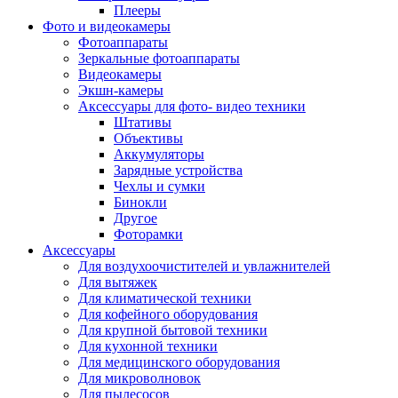
Внешние аккумуляторы
Плееры
Гарнитуры для телефонов
Фото и видеокамеры
Держатели и подставки
Фотоаппараты
Док станции
Зеркальные фотоаппараты
Зарядные устройства
Видеокамеры
Защитные стекла для смартфонов
Экшн-камеры
Кабели и шлейфы
Аксессуары для фото- видео техники
Моноподы
Штативы
Пленки для планшетов
Объективы
Прочие аксессуары для телефонов
Аккумуляторы
Стилусы
Зарядные устройства
Трекеры
Чехлы и сумки
Чехлы для планшетов
Бинокли
Чехлы для смартфонов
Другое
Аксессуары для смарт-часов
Фоторамки
Аксессуары к планшетам для рисования
Аксессуары
Офис
Для воздухоочистителей и увлажнителей
Принтеры лазерные
Для вытяжек
Принтеры струйные
Для климатической техники
Принтеры матричные
Для кофейного оборудования
Мфу лазерные
Для крупной бытовой техники
Мфу струйные
Для кухонной техники
Мфу светодиодные
Для медицинского оборудования
Портативные принтеры
Для микроволновок
Принтеры для печати наклеек
Для пылесосов