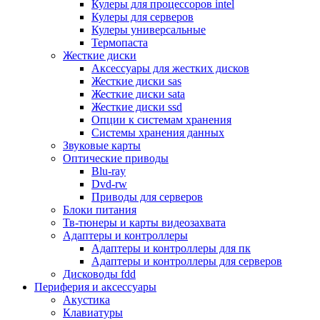
Кулеры для процессоров intel
Микрофоны
Кулеры для серверов
Элементы питания, батарейки
Кулеры универсальные
Портмоне, боксы, стойки для дисков
Термопаста
Презентеры
Жесткие диски
Виртуальные очки
Аксессуары для жестких дисков
Аксессуары и опции для ноутбуков
Жесткие диски sas
Клавиатуры для ноутбуков
Жесткие диски sata
Сумки
Жесткие диски ssd
Адаптеры и зарядные устройства
Опции к системам хранения
Подставки
Системы хранения данных
Док станции, порт репликаторы
Звуковые карты
Батареи
Оптические приводы
Разное
Blu-ray
Носители информации
Dvd-rw
Внешние жесткие диски
Приводы для серверов
Карты памяти
Блоки питания
Оптические носители
Тв-тюнеры и карты видеозахвата
Blu-ray
Адаптеры и контроллеры
Cd-r
Адаптеры и контроллеры для пк
Cd-rw
Адаптеры и контроллеры для серверов
Dvd-r
Дисководы fdd
Dvdr
Периферия и аксессуары
Dvdrw
Акустика
Флешки
Клавиатуры
Серверы