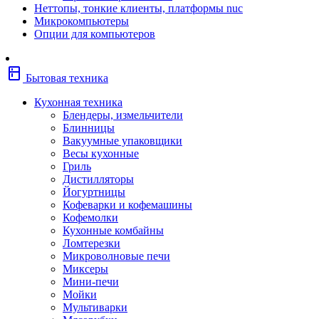
Неттопы, тонкие клиенты, платформы nuc
Фены
Микрокомпьютеры
Щипцы
Опции для компьютеров
Электробритвы
Эпиляторы
Крупная бытовая техника
kitchen
Холодильники
Бытовая техника
Стиральные машины
Сушильные машины
Кухонная техника
Морозильные камеры
Блендеры, измельчители
Морозильные лари
Блинницы
Плиты
Вакуумные упаковщики
Газовые и комбинированные плит
Весы кухонные
Электрические плиты
Гриль
Посудомоечные машины
Дистилляторы
Водонагреватели
Йогуртницы
Бойлеры
Кофеварки и кофемашины
Проточные водонагреватели
Кофемолки
Встраиваемая техника
Кухонные комбайны
Варочные поверхности газовые/
Ломтерезки
комбинированные
Микроволновые печи
Варочные поверхности электрические
Миксеры
Вытяжки
Мини-печи
Вытяжки встраиваемые
Мойки
Духовые шкафы газовые
Мультиварки
Духовые шкафы электрические