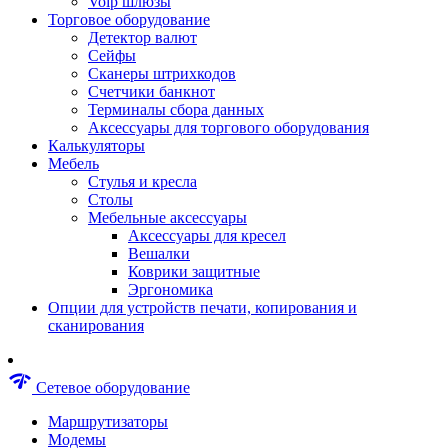
Voip шлюзы
Аксессуары для пневмоинструментов
Торговое оборудование
Гайковерты пневматические
Детектор валют
Инструмент пневматический
Сейфы
Инструмент измерительный
Сканеры штрихкодов
Краскораспылители пневматические
Счетчики банкнот
Наборы пневматические
Терминалы сбора данных
Пистолеты пневматические
Аксессуары для торгового оборудования
Шлифмашины пневматические
Калькуляторы
Сварочные аппараты
Мебель
Шуруповерты
Стулья и кресла
Аксессуары для сварочного оборудован
Столы
Дрели
Мебельные аксессуары
Лобзики
Аксессуары для кресел
Перфораторы
Вешалки
Шлифмашины
Коврики защитные
Наборы инструментов
Эргономика
Пилы
Опции для устройств печати, копирования и
Плиткорезы
сканирования
Краскопульты
Фены технические
Рубанки
network_check
Сетевое оборудование
Пылесосы строительные
Отвертки аккумуляторные
Маршрутизаторы
Электроточила
Модемы