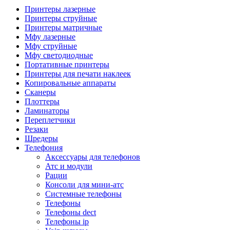
Камеры для видеоконференцсвязи
Принтеры лазерные
Аксессуары для видеоконференцсвязи
Принтеры струйные
Системы безопасности и умный дом
Принтеры матричные
Видеонаблюдение
Мфу лазерные
Аксессуары для видеонаблюдения
Мфу струйные
Камеры видеонаблюдения
Мфу светодиодные
Комплекты видеонаблюдения
Портативные принтеры
Мониторы и видеостены
Принтеры для печати наклеек
Регистраторы
Копировальные аппараты
Тепловизоры
Сканеры
Контроль доступа
Плоттеры
Аксессуары для скуд
Ламинаторы
Видеодомофоны
Переплетчики
Вызывные панели
Резаки
Датчики
Шредеры
Доводчики
Телефония
Замки
Аксессуары для телефонов
Контроллеры
Атс и модули
Считыватели
Рации
Терминалы доступа
Консоли для мини-атс
Охранно-пожарная сигнализация
Системные телефоны
Умный дом
Телефоны
Коннекторы и розетки
Телефоны dect
Инструмент и садовая техника
Телефоны ip
Электро и пневмоинструмент