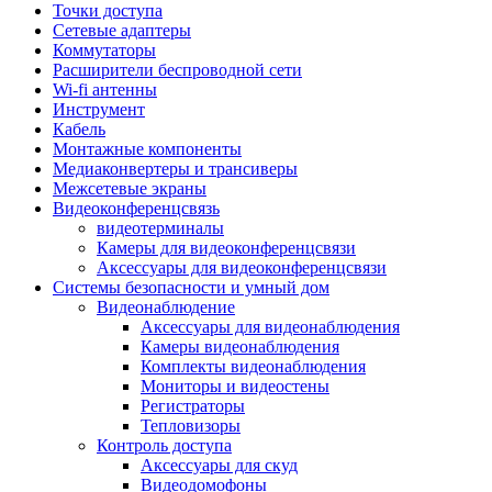
Штроборезы
Точки доступа
Фрезеры
Сетевые адаптеры
Степлеры строительные
Коммутаторы
Станки
Расширители беспроводной сети
Пистолеты клеевые
Wi-fi антенны
Удлинители силовые
Инструмент
Пилки и полотна
Кабель
Граверы
Монтажные компоненты
Наборы бит и сверел
Медиаконвертеры и трансиверы
Инструмент многофункциональный
Межсетевые экраны
Круги, диски, фрезы
Видеоконференцсвязь
Аксессуары для электро и
видеотерминалы
пневмоинструмента
Камеры для видеоконференцсвязи
Аккумуляторы для инструмента
Аксессуары для видеоконференцсвязи
Зарядные устройства для аккумуляторов
Системы безопасности и умный дом
Миксеры строительные
Видеонаблюдение
Молотки отбойные
Аксессуары для видеонаблюдения
Паяльное оборудование
Камеры видеонаблюдения
Садовая техника
Комплекты видеонаблюдения
Минимойки
Мониторы и видеостены
Аксессуары для минимоек
Регистраторы
Газонокосилки и триммеры
Тепловизоры
Газонокосилки
Контроль доступа
Культиваторы и мотоблоки
Аксессуары для скуд
Аэраторы и скарификаторы
Видеодомофоны