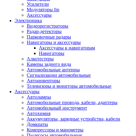
Запчасти и другие расходные материалы
Усилители
Автоподатчики
Модуляторы fm
Блоки лазера
Аксессуары
Боксы для сбора тонера и сбора чернил
Электроника
(памперс)
Видеорегистраторы
Валы переноса заряда/магнитные валы
Радар-детекторы
Валы резиновые/тефлоновые
Парковочные радары
Втулки/подшипники/бушинги
Навигаторы и аксессуары
Девелоперы
Аксессуары к навигаторам
Дозирущие лезвия
Навигаторы
Другие зип
Алкотестеры
Кабели
Камеры заднего вида
Крышки
Автомобильные антенны
Лампы
Сигнализации автомобильные
Лотки, кассеты
Автоинверторы
Моторы/двигатели/редукторы
Телевизоры и мониторы автомобильные
Муфты
Аксессуары
Платы
Автолампы
Платы форматирования
Автомобильные провода, кабели, адаптеры
Ракели
Автомобильный инструмент
Ремни
Автохимия
Ролики/наборы роликов/насадки
Аккумуляторы, зарядные устройства, кабели
Ручки/кнопки/флажки/рычаги
Домкраты
Сервисные наборы
Компрессоры и манометры
Смазки
Пылесосы автомобильные