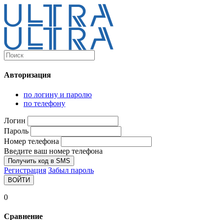
Каталог
Ultra-выгодно!
Авторизация
Компьютеры и комплектующие
Ноутбуки
по логину и паролю
Персональные компьютеры
по телефону
Моноблоки
Мониторы
Логин
Комплектующие
Пароль
Корпуса
Номер телефона
Аксессуары для корпусов
Корпуса fullatx и atx
Введите ваш номер телефона
Корпуса matx
Получить код в SMS
Корпуса miniitx
Регистрация
Забыл пароль
Корпуса для серверов
ВОЙТИ
Материнские платы
Cpu integrated
0
Socket-1151
Socket-1200
Сравнение