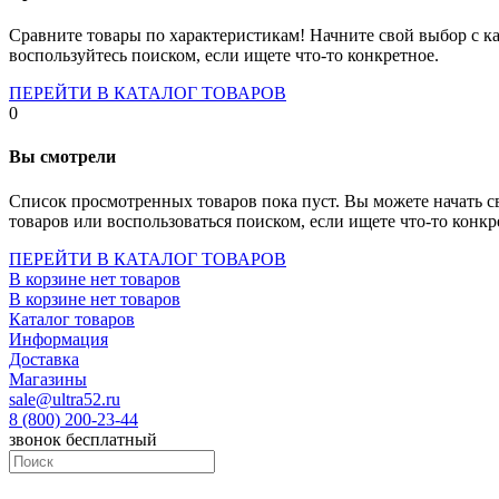
Socket-1700
Socket-1150
Сравните товары по характеристикам! Начните свой выбор с ка
Socket-2066
воспользуйтесь поиском, если ищете что-то конкретное.
Socket-775
Socket-fm2
ПЕРЕЙТИ В КАТАЛОГ ТОВАРОВ
Socket-am4
0
Socket-trx4
Материнские платы для серверов
Вы смотрели
Процессоры
Socket- amd am4
Список просмотренных товаров пока пуст. Вы можете начать с
Socket- intel s1151
товаров или воспользоваться поиском, если ищете что-то конкр
Socket- intel s2066
socket- intel s1200
ПЕРЕЙТИ В КАТАЛОГ ТОВАРОВ
Socket- intel s1700
В корзине нет товаров
Процессоры для серверов
В корзине нет товаров
Видеокарты
Каталог товаров
Оперативная память
Информация
Память ddr2
Доставка
Память ddr3
Магазины
Память ddr4
sale@ultra52.ru
Память ddr5
8 (800) 200-23-44
Память sodimm
звонок бесплатный
Память для серверов
Устройства охлаждения
Жидкостное охлаждение