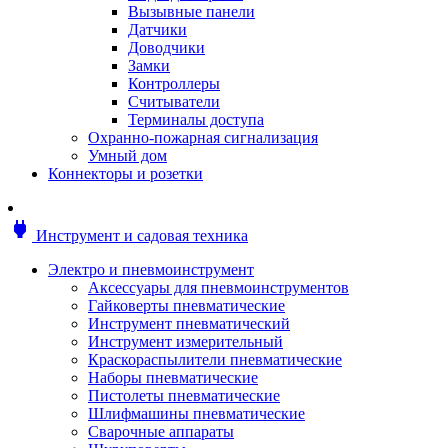
Мотоблоки
Вызывные панели
Генераторы
Датчики
Снегоуборщики
Доводчики
Воздуходувки
Замки
Цепные и бензопилы
Контроллеры
Оснастка к садовой технике
Считыватели
Садовые насосы
Терминалы доступа
Поливочное оборудование
Охранно-пожарная сигнализация
Садовые измельчители
Умный дом
Ножницы и кусторезы
Коннекторы и розетки
Гидроаккумуляторы
Мотобуры
Садовый инструмент
power
Инструмент и садовая техника
Аксессуары для садовых инструментов
Грабли
Электро и пневмоинструмент
Инструмент ручной
Аксессуары для пневмоинструментов
Лопаты
Гайковерты пневматические
Садово-посадочные инструменты
Инструмент пневматический
Садовые ножницы
Инструмент измерительный
Садовые пилы и ножи
Краскораспылители пневматические
Секаторы и сучкорезы
Наборы пневматические
Топоры
Пистолеты пневматические
Баллоны газовые
Шлифмашины пневматические
Мангалы и коптильни
Сварочные аппараты
Мебель для сада