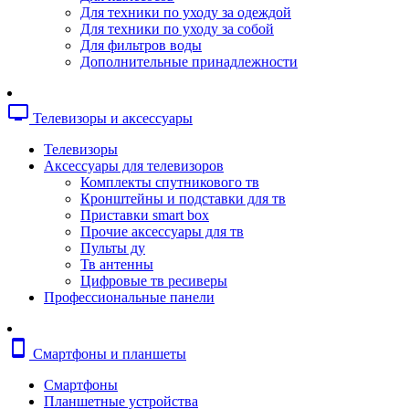
Копировальные аппараты
Для техники по уходу за одеждой
Сканеры
Для техники по уходу за собой
Плоттеры
Для фильтров воды
Ламинаторы
Дополнительные принадлежности
Переплетчики
Резаки
Шредеры
tv
Телевизоры и аксессуары
Телефония
Аксессуары для телефонов
Телевизоры
Атс и модули
Аксессуары для телевизоров
Рации
Комплекты спутникового тв
Консоли для мини-атс
Кронштейны и подставки для тв
Системные телефоны
Приставки smart box
Телефоны
Прочие аксессуары для тв
Телефоны dect
Пульты ду
Телефоны ip
Тв антенны
Voip шлюзы
Цифровые тв ресиверы
Торговое оборудование
Профессиональные панели
Детектор валют
Сейфы
Сканеры штрихкодов
smartphone
Смартфоны и планшеты
Счетчики банкнот
Терминалы сбора данных
Смартфоны
Аксессуары для торгового оборудовани
Планшетные устройства
Калькуляторы