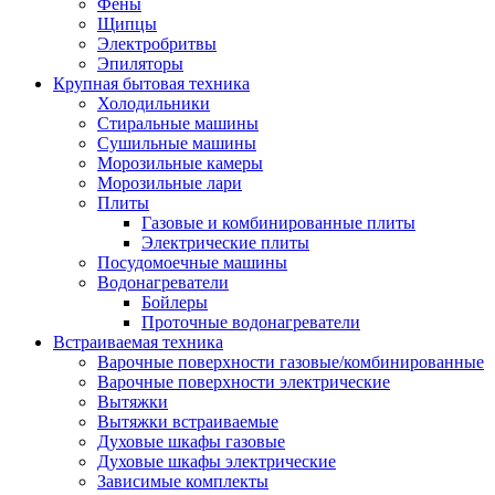
Воздухоочистители
Фены
Кондиционеры
Щипцы
Обогреватели
Электробритвы
Сушилки для рук
Эпиляторы
Тепловентиляторы
Крупная бытовая техника
Тепловые завесы
Холодильники
Тепловые пушки
Стиральные машины
Увлажнители
Сушильные машины
Радиаторы
Морозильные камеры
Медицинская техника
Морозильные лари
Ингаляторы
Плиты
Назальные аспираторы
Газовые и комбинированные плиты
Стетоскопы
Электрические плиты
Термометры
Посудомоечные машины
Тонометры
Водонагреватели
Электрические грелки
Бойлеры
Аудио-видео техника
Проточные водонагреватели
Аксессуары для аудио-видео техники
Встраиваемая техника
Кабели для аудио и видео
Варочные поверхности газовые/комбинированные
Кронштейны для акустики
Варочные поверхности электрические
Аудио системы
Вытяжки
Магнитолы
Вытяжки встраиваемые
Музыкальные центры
Духовые шкафы газовые
Диктофоны
Духовые шкафы электрические
Домашние кинотеатры
Зависимые комплекты