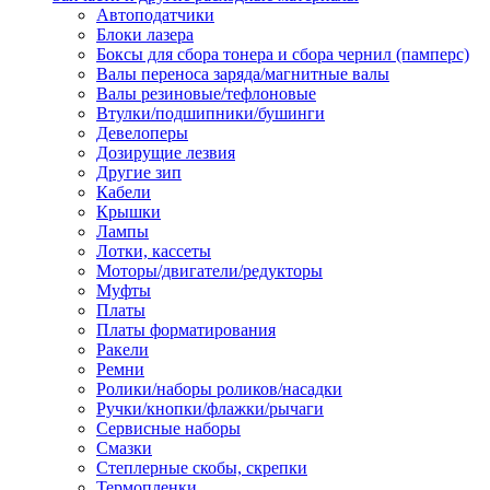
Автоподатчики
Наконечник обжимной кабельный
Блоки лазера
медных проводников в соответств
Боксы для сбора тонера и сбора чернил (памперс)
din 46236
Валы переноса заряда/магнитные валы
Наконечник-гильза для медных
Валы резиновые/тефлоновые
проводников
Втулки/подшипники/бушинги
Пружина постоянного давления
Девелоперы
Разъем слаботочный
Дозирущие лезвия
Сжим ответвительный, ответвите
Другие зип
Система маркировки кабеля
Кабели
Скотч и изоляционная лента
Крышки
Спрей
Лампы
Трубка термоусадочная
Лотки, кассеты
Трубки изоляционные, кембрики
Моторы/двигатели/редукторы
Ящик для хранения инструмента и
Муфты
термоусадочных трубок
Платы
Изделия крепежные
Платы форматирования
Анкер болтовой
Ракели
Анкер забивной
Ремни
Анкер клиновой
Ролики/наборы роликов/насадки
Болт анкерный
Ручки/кнопки/флажки/рычаги
Болт с т-образной головкой
Сервисные наборы
Болт с шестигранной головкой
Смазки
Винт для пневматической отвертк
Степлерные скобы, скрепки
Винт с кольцом
Термопленки