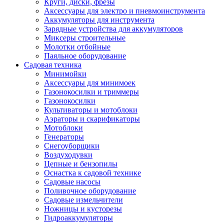
Круги, диски, фрезы
Автолампы
Аксессуары для электро и пневмоинструмента
Автомобильные провода, кабели, адапт
Аккумуляторы для инструмента
Автомобильный инструмент
Зарядные устройства для аккумуляторов
Автохимия
Миксеры строительные
Аккумуляторы, зарядные устройства, ка
Молотки отбойные
Домкраты
Паяльное оборудование
Компрессоры и манометры
Садовая техника
Пылесосы автомобильные
Минимойки
Разветвители и адаптеры прикуривателя
Аксессуары для минимоек
Термохолодильники
Газонокосилки и триммеры
Шумоизоляция
Газонокосилки
Щетки стеклоочистителей
Культиваторы и мотоблоки
Прочие аксессуары для автомобилей
Аэраторы и скарификаторы
Велосипеды и самокаты
Мотоблоки
Электротранспорт
Генераторы
Радиоуправляемые модели
Снегоуборщики
Аксессуары для велосипедов
Воздуходувки
аксессуары для радиоуправляемых моделей
Цепные и бензопилы
Расходные материалы
Оснастка к садовой технике
Бумага разная
Садовые насосы
Бумага для офисной техники
Поливочное оборудование
Бумага для профессиональной печати
Садовые измельчители
Фотобумага
Ножницы и кусторезы
Наклейки
Гидроаккумуляторы
Термобумага