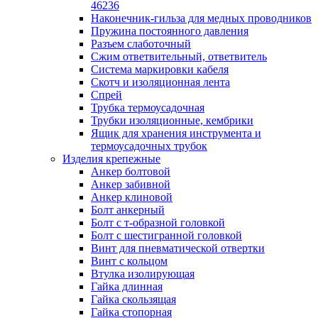
лотков
46236
Разделитель для лотка
Наконечник-гильза для медных проводников
Рейки профильные конструкционн
Пружина постоянного давления
несущие
Разъем слаботочный
Секция угловая для кабельных лот
Сжим ответвительный, ответвитель
Соединитель для кабельных лотко
Система маркировки кабеля
Каналы настенного и потолочного монт
Скотч и изоляционная лента
Заглушка для кабель-канала
Спрей
Зажим кабельный для кабель-кана
Трубка термоусадочная
Кабель-канал
Трубки изоляционные, кембрики
Кабель-канал напольный
Ящик для хранения инструмента и
Кабель-канал настенный (парапет
термоусадочных трубок
Коробка монтажная для настенног
Изделия крепежные
кабель-канала
Анкер болтовой
Коробка распределительная для си
Анкер забивной
кабель-каналов
Анкер клиновой
Крышка для настенного кабель-ка
Болт анкерный
Панель лицевая для настенного ка
Болт с т-образной головкой
канала
Болт с шестигранной головкой
Перегородка разделительная для
Винт для пневматической отвертки
настенного кабель-канала
Винт с кольцом
Переходник для кабель-канала
Втулка изолирующая
Поворот для кабель-канала
Гайка длинная
Поворот для настенного кабель-ка
Гайка скользящая
Рамка для ввода настенного кабель
Гайка стопорная