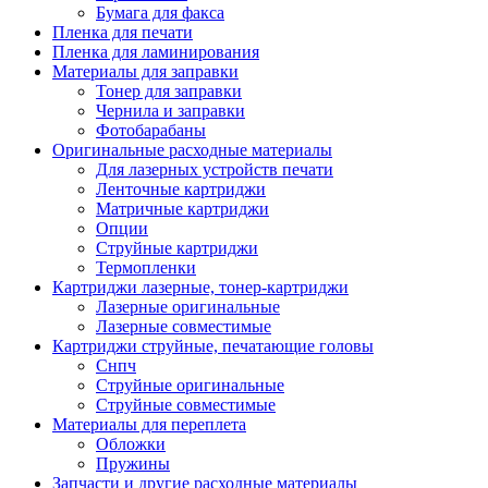
Бумага для факса
Изделия для прокладки кабеля и электромонт
Пленка для печати
Арматура кабельная/изоляционные
Пленка для ламинирования
материалы
Материалы для заправки
Гильза соединительная для
Тонер для заправки
алюминиевых проводников под
Чернила и заправки
опрессовку
Фотобарабаны
Гильза соединительная для медны
Оригинальные расходные материалы
проводников под опрессовку
Для лазерных устройств печати
Гильза соединительная со срывны
Ленточные картриджи
болтами
Матричные картриджи
Заглушка термоусадочная концева
Опции
Зажим соединительный,
Струйные картриджи
ответвительный
Термопленки
Лубрикант-гель для смазки кабеля
Картриджи лазерные, тонер-картриджи
Муфта кабельная концевая
Лазерные оригинальные
Муфта кабельная соединительная
Лазерные совместимые
Наконечник быстроразмыкаемый
Картриджи струйные, печатающие головы
Наконечник кабельный со срывн
Снпч
болтами
Струйные оригинальные
Наконечник кабельный трубчатый
Струйные совместимые
медных проводников
Материалы для переплета
Наконечник обжимной кабельный
Обложки
алюминиевых проводников
Пружины
Наконечник обжимной кабельный
Запчасти и другие расходные материалы
медных проводников