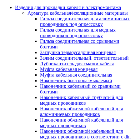
Аксессуары кабельных лотков
монтажные
Изделия для прокладки кабеля и электромонтажа
Деталь крепежная для несущих и 
Арматура кабельная/изоляционные материалы
профильных реек
Гильза соединительная для алюминиевых
Зажим для крышки системы
проводников под опрессовку
поддержки кабелей
Гильза соединительная для медных
Кронштейн для кабельного лотка
проводников под опрессовку
Крышка для кабельных лотков
Гильза соединительная со срывными
Крышка угловой секции кабельны
болтами
лотков
Заглушка термоусадочная концевая
Лоток кабельный лестничный
Зажим соединительный, ответвительный
Лоток кабельный листовой
Лубрикант-гель для смазки кабеля
Лоток кабельный проволочный
Муфта кабельная концевая
Настенный и потолочный кроншт
Муфта кабельная соединительная
для кабельного лотка
Наконечник быстроразмыкаемый
Несущий профиль
Наконечник кабельный со срывными
Опорный кронштейн для кабельн
болтами
лотков
Наконечник кабельный трубчатый для
Ответвление т-образное для кабел
медных проводников
лотков
Наконечник обжимной кабельный для
Пластина монтажная для кабельно
алюминиевых проводников
лотка
Наконечник обжимной кабельный для
Потолочный кронштейн для сист
медных проводников
прокладки кабеля
Наконечник обжимной кабельный для
Потолочный профиль для кабельн
медных проводников в соответствии с din