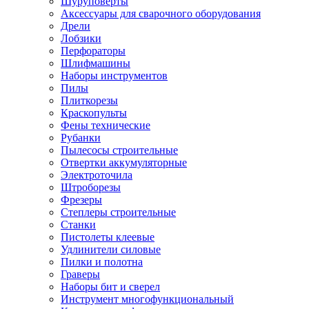
Шуруповерты
Ножницы по металлу
Аксессуары для сварочного оборудования
Тележки садовые
Дрели
Умывальники
Лобзики
Автомобильная техника
Перфораторы
Автозвук
Шлифмашины
Автомагнитолы
Наборы инструментов
Колонки
Пилы
Сабвуферы
Плиткорезы
Усилители
Краскопульты
Модуляторы fm
Фены технические
Аксессуары
Рубанки
Электроника
Пылесосы строительные
Видеорегистраторы
Отвертки аккумуляторные
Радар-детекторы
Электроточила
Парковочные радары
Штроборезы
Навигаторы и аксессуары
Фрезеры
Аксессуары к навигаторам
Степлеры строительные
Навигаторы
Станки
Алкотестеры
Пистолеты клеевые
Камеры заднего вида
Удлинители силовые
Автомобильные антенны
Пилки и полотна
Сигнализации автомобильные
Граверы
Автоинверторы
Наборы бит и сверел
Телевизоры и мониторы автомобильные
Инструмент многофункциональный
Аксессуары