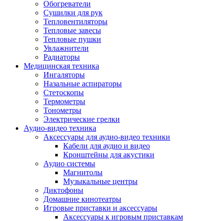
Усилители
Обогреватели
Плееры и аксессуары
Сушилки для рук
Плееры
Тепловентиляторы
Фото и видеокамеры
Тепловые завесы
Фотоаппараты
Тепловые пушки
Зеркальные фотоаппараты
Увлажнители
Видеокамеры
Радиаторы
Экшн-камеры
Медицинская техника
Аксессуары для фото- видео техники
Ингаляторы
Штативы
Назальные аспираторы
Объективы
Стетоскопы
Аккумуляторы
Термометры
Зарядные устройства
Тонометры
Чехлы и сумки
Электрические грелки
Бинокли
Аудио-видео техника
Другое
Аксессуары для аудио-видео техники
Фоторамки
Кабели для аудио и видео
Аксессуары
Кронштейны для акустики
Для воздухоочистителей и увлажнителе
Аудио системы
Для вытяжек
Магнитолы
Для климатической техники
Музыкальные центры
Для кофейного оборудования
Диктофоны
Для крупной бытовой техники
Домашние кинотеатры
Для кухонной техники
Игровые приставки и аксессуары
Для медицинского оборудования
Аксессуары к игровым приставкам