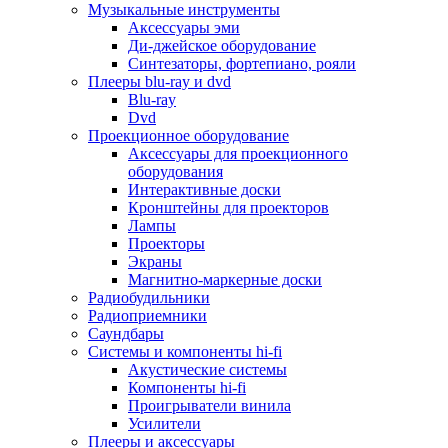
Для микроволновок
Музыкальные инструменты
Для пылесосов
Аксессуары эми
Для техники по уходу за одеждой
Ди-джейское оборудование
Для техники по уходу за собой
Синтезаторы, фортепиано, рояли
Для фильтров воды
Плееры blu-ray и dvd
Дополнительные принадлежности
Blu-ray
Телевизоры и аксессуары
Dvd
Телевизоры
Проекционное оборудование
Аксессуары для телевизоров
Аксессуары для проекционного
Комплекты спутникового тв
оборудования
Кронштейны и подставки для тв
Интерактивные доски
Приставки smart box
Кронштейны для проекторов
Прочие аксессуары для тв
Лампы
Пульты ду
Проекторы
Тв антенны
Экраны
Цифровые тв ресиверы
Магнитно-маркерные доски
Профессиональные панели
Радиобудильники
Смартфоны и планшеты
Радиоприемники
Смартфоны
Саундбары
Планшетные устройства
Системы и компоненты hi-fi
Смарт-часы
Акустические системы
Сотовые телефоны
Компоненты hi-fi
Планшеты для рисования
Проигрыватели винила
Электронные книги
Усилители
Аксессуары для смартфонов и планшетов
Плееры и аксессуары