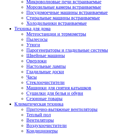
Игровые приставки и аксессуары
Микроволновые печи встраиваемые
Аксессуары к игровым приставка
Морозильные камеры встраиваемые
Музыкальные инструменты
Посудомоечные машины встраиваемые
Аксессуары эми
Стиральные машины встраиваемые
Ди-джейское оборудование
Холодильники встраиваемые
Синтезаторы, фортепиано, рояли
Техника для дома
Плееры blu-ray и dvd
Метеостанции и термометры
Blu-ray
Пылесосы
Dvd
Утюги
Проекционное оборудование
Парогенераторы и гладильные системы
Аксессуары для проекционного
Швейные машины
оборудования
Оверлоки
Интерактивные доски
Настольные лампы
Кронштейны для проекторов
Гладильные доски
Лампы
Часы
Проекторы
Стеклоочистители
Экраны
Машинки для снятия катышков
Магнитно-маркерные доски
Сушилки для белья и обуви
Радиобудильники
Сезонные товары
Радиоприемники
Климатическая техника
Саундбары
Приточно-вытяжные вентиляторы
Системы и компоненты hi-fi
Теплый пол
Акустические системы
Вентиляторы
Компоненты hi-fi
Воздухоочистители
Проигрыватели винила
Кондиционеры