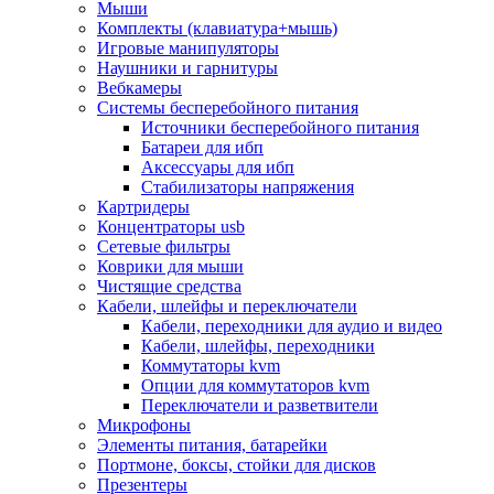
Мыши
Программное обеспечение
Комплекты (клавиатура+мышь)
Операционные системы
Игровые манипуляторы
Антивирусное по
Наушники и гарнитуры
Офисные приложения
Вебкамеры
Неттопы, тонкие клиенты, платформы nuc
Системы бесперебойного питания
Микрокомпьютеры
Источники бесперебойного питания
Опции для компьютеров
Батареи для ибп
Бытовая техника
Аксессуары для ибп
Кухонная техника
Стабилизаторы напряжения
Блендеры, измельчители
Картридеры
Блинницы
Концентраторы usb
Вакуумные упаковщики
Сетевые фильтры
Весы кухонные
Коврики для мыши
Гриль
Чистящие средства
Дистилляторы
Кабели, шлейфы и переключатели
Йогуртницы
Кабели, переходники для аудио и видео
Кофеварки и кофемашины
Кабели, шлейфы, переходники
Кофемолки
Коммутаторы kvm
Кухонные комбайны
Опции для коммутаторов kvm
Ломтерезки
Переключатели и разветвители
Микроволновые печи
Микрофоны
Миксеры
Элементы питания, батарейки
Мини-печи
Портмоне, боксы, стойки для дисков
Мойки
Презентеры
Мультиварки