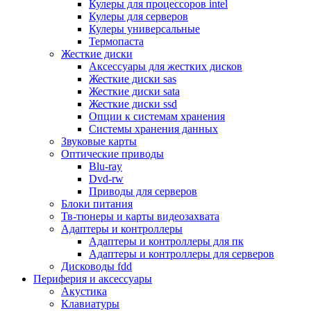
Кулеры для процессоров intel
Микрофоны
Кулеры для серверов
Элементы питания, батарейки
Кулеры универсальные
Портмоне, боксы, стойки для дисков
Термопаста
Презентеры
Жесткие диски
Виртуальные очки
Аксессуары для жестких дисков
Аксессуары и опции для ноутбуков
Жесткие диски sas
Клавиатуры для ноутбуков
Жесткие диски sata
Сумки
Жесткие диски ssd
Адаптеры и зарядные устройства
Опции к системам хранения
Подставки
Системы хранения данных
Док станции, порт репликаторы
Звуковые карты
Батареи
Оптические приводы
Разное
Blu-ray
Носители информации
Dvd-rw
Внешние жесткие диски
Приводы для серверов
Карты памяти
Блоки питания
Оптические носители
Тв-тюнеры и карты видеозахвата
Blu-ray
Адаптеры и контроллеры
Cd-r
Адаптеры и контроллеры для пк
Cd-rw
Адаптеры и контроллеры для серверов
Dvd-r
Дисководы fdd
Dvdr
Периферия и аксессуары
Dvdrw
Акустика
Флешки
Клавиатуры
Серверы