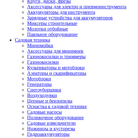
Круги, диски, фрезы
Автолампы
Аксессуары для электро и пневмоинструмента
Автомобильные провода, кабели, адапт
Аккумуляторы для инструмента
Автомобильный инструмент
Зарядные устройства для аккумуляторов
Автохимия
Миксеры строительные
Аккумуляторы, зарядные устройства, ка
Молотки отбойные
Домкраты
Паяльное оборудование
Компрессоры и манометры
Садовая техника
Пылесосы автомобильные
Минимойки
Разветвители и адаптеры прикуривателя
Аксессуары для минимоек
Термохолодильники
Газонокосилки и триммеры
Шумоизоляция
Газонокосилки
Щетки стеклоочистителей
Культиваторы и мотоблоки
Прочие аксессуары для автомобилей
Аэраторы и скарификаторы
Велосипеды и самокаты
Мотоблоки
Электротранспорт
Генераторы
Радиоуправляемые модели
Снегоуборщики
Аксессуары для велосипедов
Воздуходувки
аксессуары для радиоуправляемых моделей
Цепные и бензопилы
Расходные материалы
Оснастка к садовой технике
Бумага разная
Садовые насосы
Бумага для офисной техники
Поливочное оборудование
Бумага для профессиональной печати
Садовые измельчители
Фотобумага
Ножницы и кусторезы
Наклейки
Гидроаккумуляторы
Термобумага