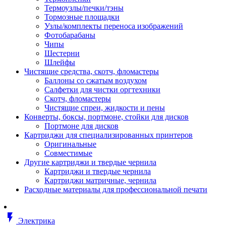
Втулка изолирующая
Термоузлы/печки/тэны
Гайка длинная
Тормозные площадки
Гайка скользящая
Узлы/комплекты переноса изображений
Гайка стопорная
Фотобарабаны
Гайка шестигранная
Чипы
Дюбель универсальный /вставка
Шестерни
Заклепка закладная
Шлейфы
Крюк с винтом
Чистящие средства, скотч, фломастеры
Лента монтажная
Баллоны со сжатым воздухом
Основание монтажное для кабель
Салфетки для чистки оргтехники
стяжек и элементов
Скотч, фломастеры
Растворитель
Чистящие спреи, жидкости и пены
Саморез
Конверты, боксы, портмоне, стойки для дисков
Саморез по дереву
Портмоне для дисков
Скоба такелажная, шакл
Картриджи для специализированных принтеров
Стержень резьбовой
Оригинальные
Универсальная троссовая подвеска
Совместимые
Хомут кабельный (стяжка)
Другие картриджи и твердые чернила
Хомут резьбовой u-образной фор
Картриджи и твердые чернила
(стремянка)
Картриджи матричные, чернила
Шайба
Расходные материалы для профессиональной печати
Шпилька резьбовая
Кабеленесущие системы
Аксессуары для прокладки кабеля
flash_on
питания/ кабеля для передачи дан
Электрика