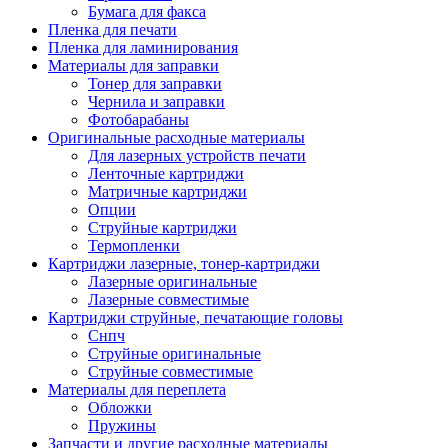
Бумага для факса
Изделия для прокладки кабеля и электромонт
Пленка для печати
Арматура кабельная/изоляционные
Пленка для ламинирования
материалы
Материалы для заправки
Гильза соединительная для
Тонер для заправки
алюминиевых проводников под
Чернила и заправки
опрессовку
Фотобарабаны
Гильза соединительная для медны
Оригинальные расходные материалы
проводников под опрессовку
Для лазерных устройств печати
Гильза соединительная со срывны
Ленточные картриджи
болтами
Матричные картриджи
Заглушка термоусадочная концева
Опции
Зажим соединительный,
Струйные картриджи
ответвительный
Термопленки
Лубрикант-гель для смазки кабеля
Картриджи лазерные, тонер-картриджи
Муфта кабельная концевая
Лазерные оригинальные
Муфта кабельная соединительная
Лазерные совместимые
Наконечник быстроразмыкаемый
Картриджи струйные, печатающие головы
Наконечник кабельный со срывн
Снпч
болтами
Струйные оригинальные
Наконечник кабельный трубчатый
Струйные совместимые
медных проводников
Материалы для переплета
Наконечник обжимной кабельный
Обложки
алюминиевых проводников
Пружины
Наконечник обжимной кабельный
Запчасти и другие расходные материалы
медных проводников