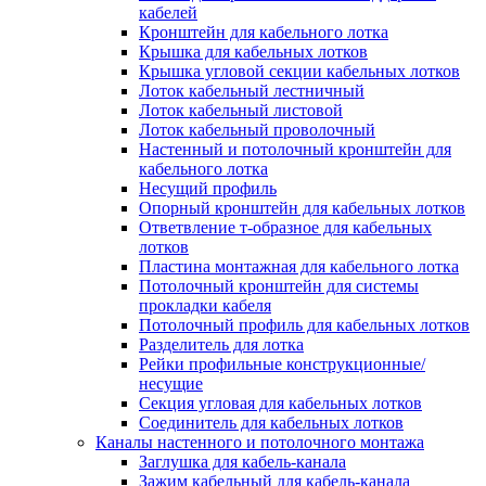
Зажим несущего троса
кабелей
Зажим/клипса для крепления труб
Кронштейн для кабельного лотка
Скоба крепежная
Крышка для кабельных лотков
Скоба с гвоздем
Крышка угловой секции кабельных лотков
Соединитель провода
Лоток кабельный лестничный
Материалы для подключения
Лоток кабельный листовой
Аксессуары для распределительн
Лоток кабельный проволочный
коробок/корпусов для монтажа в с
Настенный и потолочный кронштейн для
и в потолке
кабельного лотка
Зажим безвинтовой клеммный
Несущий профиль
Коробка клеммная
Опорный кронштейн для кабельных лотков
Коробка распределительная для
Ответвление т-образное для кабельных
потолочных светильников
лотков
Крышка для распределительной
Пластина монтажная для кабельного лотка
коробки/корпуса для монтажа в ст
Потолочный кронштейн для системы
в потолке
прокладки кабеля
Распределительная коробка/корпус
Потолочный профиль для кабельных лотков
монтажа в стене и в потолке
Разделитель для лотка
Распределительная коробка/корпус
Рейки профильные конструкционные/
монтажа на стене и на потолке
несущие
Система электромонтажных колонн
Секция угловая для кабельных лотков
Электромонтажная колонна
Соединитель для кабельных лотков
Системы ввода для кабелей и проводов
Каналы настенного и потолочного монтажа
Ввод кабельный/сальник
Заглушка для кабель-канала
Уплотнитель для кабельного разъе
Зажим кабельный для кабель-канала