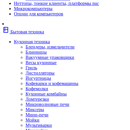
Неттопы, тонкие клиенты, платформы nuc
Фены
Микрокомпьютеры
Щипцы
Опции для компьютеров
Электробритвы
Эпиляторы
Крупная бытовая техника
kitchen
Холодильники
Бытовая техника
Стиральные машины
Сушильные машины
Кухонная техника
Морозильные камеры
Блендеры, измельчители
Морозильные лари
Блинницы
Плиты
Вакуумные упаковщики
Газовые и комбинированные плит
Весы кухонные
Электрические плиты
Гриль
Посудомоечные машины
Дистилляторы
Водонагреватели
Йогуртницы
Бойлеры
Кофеварки и кофемашины
Проточные водонагреватели
Кофемолки
Встраиваемая техника
Кухонные комбайны
Варочные поверхности газовые/
Ломтерезки
комбинированные
Микроволновые печи
Варочные поверхности электрические
Миксеры
Вытяжки
Мини-печи
Вытяжки встраиваемые
Мойки
Духовые шкафы газовые
Мультиварки
Духовые шкафы электрические