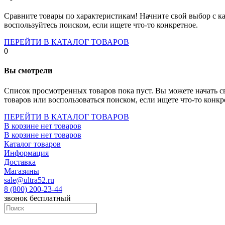
Socket-1700
Socket-1150
Сравните товары по характеристикам! Начните свой выбор с ка
Socket-2066
воспользуйтесь поиском, если ищете что-то конкретное.
Socket-775
Socket-fm2
ПЕРЕЙТИ В КАТАЛОГ ТОВАРОВ
Socket-am4
0
Socket-trx4
Материнские платы для серверов
Вы смотрели
Процессоры
Socket- amd am4
Список просмотренных товаров пока пуст. Вы можете начать с
Socket- intel s1151
товаров или воспользоваться поиском, если ищете что-то конкр
Socket- intel s2066
socket- intel s1200
ПЕРЕЙТИ В КАТАЛОГ ТОВАРОВ
Socket- intel s1700
В корзине нет товаров
Процессоры для серверов
В корзине нет товаров
Видеокарты
Каталог товаров
Оперативная память
Информация
Память ddr2
Доставка
Память ddr3
Магазины
Память ddr4
sale@ultra52.ru
Память ddr5
8 (800) 200-23-44
Память sodimm
звонок бесплатный
Память для серверов
Устройства охлаждения
Жидкостное охлаждение