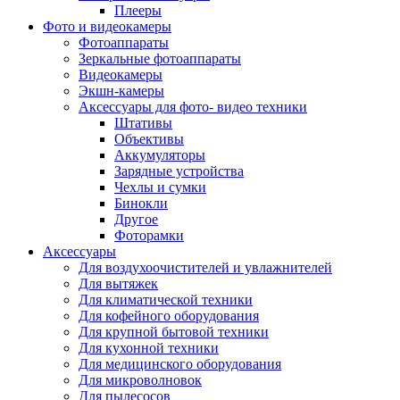
Внешние аккумуляторы
Плееры
Гарнитуры для телефонов
Фото и видеокамеры
Держатели и подставки
Фотоаппараты
Док станции
Зеркальные фотоаппараты
Зарядные устройства
Видеокамеры
Защитные стекла для смартфонов
Экшн-камеры
Кабели и шлейфы
Аксессуары для фото- видео техники
Моноподы
Штативы
Пленки для планшетов
Объективы
Прочие аксессуары для телефонов
Аккумуляторы
Стилусы
Зарядные устройства
Трекеры
Чехлы и сумки
Чехлы для планшетов
Бинокли
Чехлы для смартфонов
Другое
Аксессуары для смарт-часов
Фоторамки
Аксессуары к планшетам для рисования
Аксессуары
Офис
Для воздухоочистителей и увлажнителей
Принтеры лазерные
Для вытяжек
Принтеры струйные
Для климатической техники
Принтеры матричные
Для кофейного оборудования
Мфу лазерные
Для крупной бытовой техники
Мфу струйные
Для кухонной техники
Мфу светодиодные
Для медицинского оборудования
Портативные принтеры
Для микроволновок
Принтеры для печати наклеек
Для пылесосов