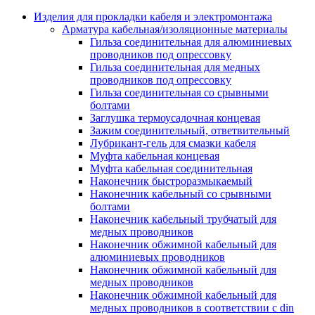
Аксессуары кабельных лотков
монтажные
Изделия для прокладки кабеля и электромонтажа
Деталь крепежная для несущих и 
Арматура кабельная/изоляционные материалы
профильных реек
Гильза соединительная для алюминиевых
Зажим для крышки системы
проводников под опрессовку
поддержки кабелей
Гильза соединительная для медных
Кронштейн для кабельного лотка
проводников под опрессовку
Крышка для кабельных лотков
Гильза соединительная со срывными
Крышка угловой секции кабельны
болтами
лотков
Заглушка термоусадочная концевая
Лоток кабельный лестничный
Зажим соединительный, ответвительный
Лоток кабельный листовой
Лубрикант-гель для смазки кабеля
Лоток кабельный проволочный
Муфта кабельная концевая
Настенный и потолочный кроншт
Муфта кабельная соединительная
для кабельного лотка
Наконечник быстроразмыкаемый
Несущий профиль
Наконечник кабельный со срывными
Опорный кронштейн для кабельн
болтами
лотков
Наконечник кабельный трубчатый для
Ответвление т-образное для кабел
медных проводников
лотков
Наконечник обжимной кабельный для
Пластина монтажная для кабельно
алюминиевых проводников
лотка
Наконечник обжимной кабельный для
Потолочный кронштейн для сист
медных проводников
прокладки кабеля
Наконечник обжимной кабельный для
Потолочный профиль для кабельн
медных проводников в соответствии с din