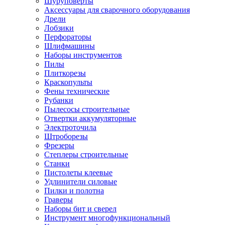
Шуруповерты
Ножницы по металлу
Аксессуары для сварочного оборудования
Тележки садовые
Дрели
Умывальники
Лобзики
Автомобильная техника
Перфораторы
Автозвук
Шлифмашины
Автомагнитолы
Наборы инструментов
Колонки
Пилы
Сабвуферы
Плиткорезы
Усилители
Краскопульты
Модуляторы fm
Фены технические
Аксессуары
Рубанки
Электроника
Пылесосы строительные
Видеорегистраторы
Отвертки аккумуляторные
Радар-детекторы
Электроточила
Парковочные радары
Штроборезы
Навигаторы и аксессуары
Фрезеры
Аксессуары к навигаторам
Степлеры строительные
Навигаторы
Станки
Алкотестеры
Пистолеты клеевые
Камеры заднего вида
Удлинители силовые
Автомобильные антенны
Пилки и полотна
Сигнализации автомобильные
Граверы
Автоинверторы
Наборы бит и сверел
Телевизоры и мониторы автомобильные
Инструмент многофункциональный
Аксессуары