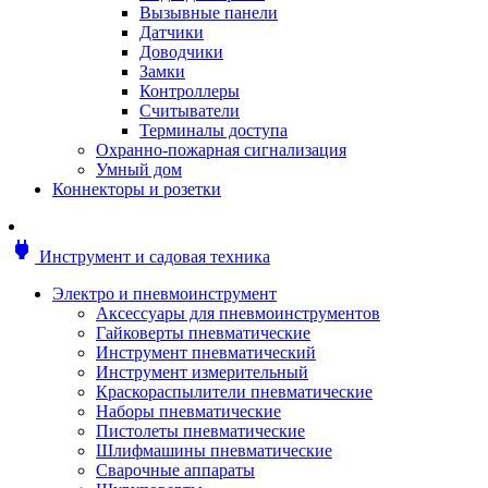
Мотоблоки
Вызывные панели
Генераторы
Датчики
Снегоуборщики
Доводчики
Воздуходувки
Замки
Цепные и бензопилы
Контроллеры
Оснастка к садовой технике
Считыватели
Садовые насосы
Терминалы доступа
Поливочное оборудование
Охранно-пожарная сигнализация
Садовые измельчители
Умный дом
Ножницы и кусторезы
Коннекторы и розетки
Гидроаккумуляторы
Мотобуры
Садовый инструмент
power
Инструмент и садовая техника
Аксессуары для садовых инструментов
Грабли
Электро и пневмоинструмент
Инструмент ручной
Аксессуары для пневмоинструментов
Лопаты
Гайковерты пневматические
Садово-посадочные инструменты
Инструмент пневматический
Садовые ножницы
Инструмент измерительный
Садовые пилы и ножи
Краскораспылители пневматические
Секаторы и сучкорезы
Наборы пневматические
Топоры
Пистолеты пневматические
Баллоны газовые
Шлифмашины пневматические
Мангалы и коптильни
Сварочные аппараты
Мебель для сада