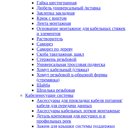
канала в стену/потолок/щит
Гайка шестигранная
Соединитель на стык для настенн
Дюбель универсальный /вставка
кабель-канала
Заклепка закладная
Соединитель/накладка на стык для
Крюк с винтом
кабель-канала
Лента монтажная
Угол внешний для кабель-канала
Основание монтажное для кабельных стяжек
Угол внешний для настенного каб
и элементов
канала
Растворитель
Угол внутренний для кабель-канал
Саморез
Угол т-образный для кабель-канал
Саморез по дереву
Колодки клеммные
Скоба такелажная, шакл
Аксессуары для клеммной колодк
Стержень резьбовой
Колодка заземления клеммная
Универсальная троссовая подвеска
Нулевая шина
Хомут кабельный (стяжка)
Одно-многополюсная клеммная
Хомут резьбовой u-образной формы
колодка
(стремянка)
Перегородка концевая и
Шайба
разделительная для клеммной кол
Шпилька резьбовая
Проходная клеммная колодка
Кабеленесущие системы
Торцевая клемма клеммной колод
Аксессуары для прокладки кабеля питания/
Короба кабельные
кабеля для передачи данных
Короб распределительный щелево
Аксессуары кабельных лотков монтажные
Материал монтажный
Деталь крепежная для несущих и и
Держатель кабельный зажимной
профильных реек
Зажим балочный
Зажим для крышки системы поддержки