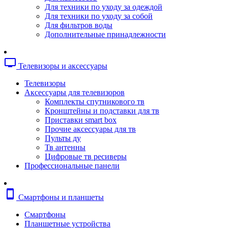
Копировальные аппараты
Для техники по уходу за одеждой
Сканеры
Для техники по уходу за собой
Плоттеры
Для фильтров воды
Ламинаторы
Дополнительные принадлежности
Переплетчики
Резаки
Шредеры
tv
Телевизоры и аксессуары
Телефония
Аксессуары для телефонов
Телевизоры
Атс и модули
Аксессуары для телевизоров
Рации
Комплекты спутникового тв
Консоли для мини-атс
Кронштейны и подставки для тв
Системные телефоны
Приставки smart box
Телефоны
Прочие аксессуары для тв
Телефоны dect
Пульты ду
Телефоны ip
Тв антенны
Voip шлюзы
Цифровые тв ресиверы
Торговое оборудование
Профессиональные панели
Детектор валют
Сейфы
Сканеры штрихкодов
smartphone
Смартфоны и планшеты
Счетчики банкнот
Терминалы сбора данных
Смартфоны
Аксессуары для торгового оборудовани
Планшетные устройства
Калькуляторы