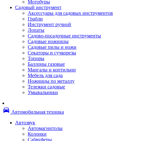
Мотобуры
Термоленты
Садовый инструмент
Бумага для факса
Аксессуары для садовых инструментов
Пленка для печати
Грабли
Пленка для ламинирования
Инструмент ручной
Материалы для заправки
Лопаты
Тонер для заправки
Садово-посадочные инструменты
Чернила и заправки
Садовые ножницы
Фотобарабаны
Садовые пилы и ножи
Оригинальные расходные материалы
Секаторы и сучкорезы
Для лазерных устройств печати
Топоры
Ленточные картриджи
Баллоны газовые
Матричные картриджи
Мангалы и коптильни
Опции
Мебель для сада
Струйные картриджи
Ножницы по металлу
Термопленки
Тележки садовые
Картриджи лазерные, тонер-картриджи
Умывальники
Лазерные оригинальные
Лазерные совместимые
Картриджи струйные, печатающие головы
directions_car
Снпч
Автомобильная техника
Струйные оригинальные
Струйные совместимые
Автозвук
Материалы для переплета
Автомагнитолы
Обложки
Колонки
Пружины
Сабвуферы