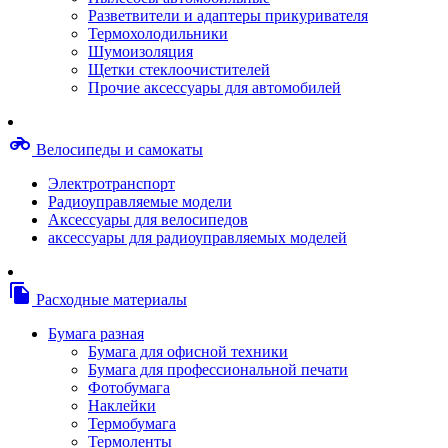
Степлерные скобы, скрепки
Разветвители и адаптеры прикуривателя
Термопленки
Термохолодильники
Термоузлы/печки/тэны
Шумоизоляция
Тормозные площадки
Щетки стеклоочистителей
Узлы/комплекты переноса изображений
Прочие аксессуары для автомобилей
Фотобарабаны
Чипы
Шестерни
motorcycle
Велосипеды и самокаты
Шлейфы
Чистящие средства, скотч, фломастеры
Электротранспорт
Баллоны со сжатым воздухом
Радиоуправляемые модели
Салфетки для чистки оргтехники
Аксессуары для велосипедов
Скотч, фломастеры
аксессуары для радиоуправляемых моделей
Чистящие спреи, жидкости и пены
Конверты, боксы, портмоне, стойки для диско
Портмоне для дисков
file_copy
Расходные материалы
Картриджи для специализированных принтер
Оригинальные
Бумага разная
Совместимые
Бумага для офисной техники
Другие картриджи и твердые чернила
Бумага для профессиональной печати
Картриджи и твердые чернила
Фотобумага
Картриджи матричные, чернила
Наклейки
Расходные материалы для профессиональной
Термобумага
печати
Термоленты
Электрика