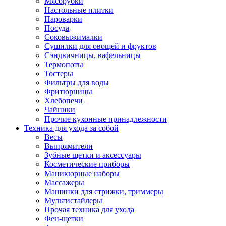
Мясорубки
Зависимые комплекты
Настольные плитки
Микроволновые печи встраиваемые
Пароварки
Морозильные камеры встраиваемые
Посуда
Посудомоечные машины встраиваемые
Соковыжималки
Стиральные машины встраиваемые
Сушилки для овощей и фруктов
Холодильники встраиваемые
Сэндвичницы, вафельницы
Техника для дома
Термопоты
Метеостанции и термометры
Тостеры
Пылесосы
Фильтры для воды
Утюги
Фритюрницы
Парогенераторы и гладильные системы
Хлебопечи
Швейные машины
Чайники
Оверлоки
Прочие кухонные принадлежности
Настольные лампы
Техника для ухода за собой
Гладильные доски
Весы
Часы
Выпрямители
Стеклоочистители
Зубные щетки и аксессуары
Машинки для снятия катышков
Косметические приборы
Сушилки для белья и обуви
Маникюрные наборы
Сезонные товары
Массажеры
Климатическая техника
Машинки для стрижки, триммеры
Приточно-вытяжные вентиляторы
Мультистайлеры
Теплый пол
Прочая техника для ухода
Вентиляторы
Фен-щетки