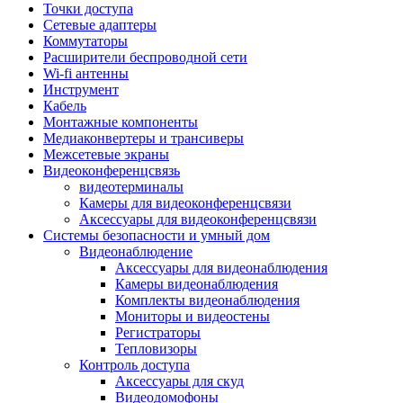
Штроборезы
Точки доступа
Фрезеры
Сетевые адаптеры
Степлеры строительные
Коммутаторы
Станки
Расширители беспроводной сети
Пистолеты клеевые
Wi-fi антенны
Удлинители силовые
Инструмент
Пилки и полотна
Кабель
Граверы
Монтажные компоненты
Наборы бит и сверел
Медиаконвертеры и трансиверы
Инструмент многофункциональный
Межсетевые экраны
Круги, диски, фрезы
Видеоконференцсвязь
Аксессуары для электро и
видеотерминалы
пневмоинструмента
Камеры для видеоконференцсвязи
Аккумуляторы для инструмента
Аксессуары для видеоконференцсвязи
Зарядные устройства для аккумуляторов
Системы безопасности и умный дом
Миксеры строительные
Видеонаблюдение
Молотки отбойные
Аксессуары для видеонаблюдения
Паяльное оборудование
Камеры видеонаблюдения
Садовая техника
Комплекты видеонаблюдения
Минимойки
Мониторы и видеостены
Аксессуары для минимоек
Регистраторы
Газонокосилки и триммеры
Тепловизоры
Газонокосилки
Контроль доступа
Культиваторы и мотоблоки
Аксессуары для скуд
Аэраторы и скарификаторы
Видеодомофоны