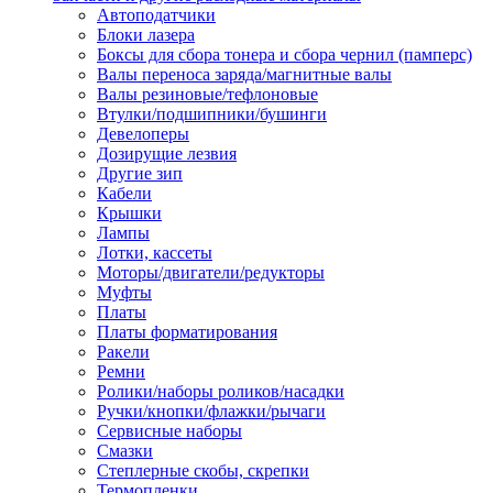
Автоподатчики
Наконечник обжимной кабельный
Блоки лазера
медных проводников в соответств
Боксы для сбора тонера и сбора чернил (памперс)
din 46236
Валы переноса заряда/магнитные валы
Наконечник-гильза для медных
Валы резиновые/тефлоновые
проводников
Втулки/подшипники/бушинги
Пружина постоянного давления
Девелоперы
Разъем слаботочный
Дозирущие лезвия
Сжим ответвительный, ответвите
Другие зип
Система маркировки кабеля
Кабели
Скотч и изоляционная лента
Крышки
Спрей
Лампы
Трубка термоусадочная
Лотки, кассеты
Трубки изоляционные, кембрики
Моторы/двигатели/редукторы
Ящик для хранения инструмента и
Муфты
термоусадочных трубок
Платы
Изделия крепежные
Платы форматирования
Анкер болтовой
Ракели
Анкер забивной
Ремни
Анкер клиновой
Ролики/наборы роликов/насадки
Болт анкерный
Ручки/кнопки/флажки/рычаги
Болт с т-образной головкой
Сервисные наборы
Болт с шестигранной головкой
Смазки
Винт для пневматической отвертк
Степлерные скобы, скрепки
Винт с кольцом
Термопленки