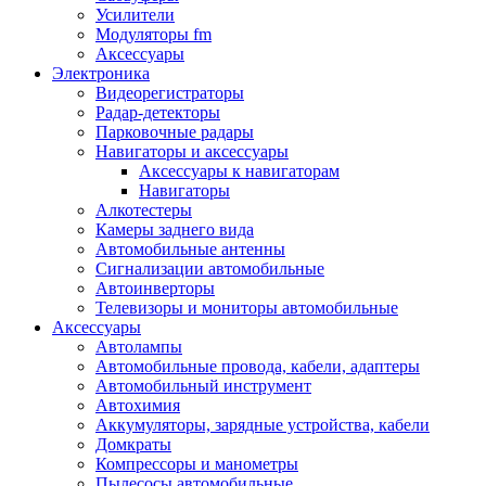
Запчасти и другие расходные материалы
Усилители
Автоподатчики
Модуляторы fm
Блоки лазера
Аксессуары
Боксы для сбора тонера и сбора чернил
Электроника
(памперс)
Видеорегистраторы
Валы переноса заряда/магнитные валы
Радар-детекторы
Валы резиновые/тефлоновые
Парковочные радары
Втулки/подшипники/бушинги
Навигаторы и аксессуары
Девелоперы
Аксессуары к навигаторам
Дозирущие лезвия
Навигаторы
Другие зип
Алкотестеры
Кабели
Камеры заднего вида
Крышки
Автомобильные антенны
Лампы
Сигнализации автомобильные
Лотки, кассеты
Автоинверторы
Моторы/двигатели/редукторы
Телевизоры и мониторы автомобильные
Муфты
Аксессуары
Платы
Автолампы
Платы форматирования
Автомобильные провода, кабели, адаптеры
Ракели
Автомобильный инструмент
Ремни
Автохимия
Ролики/наборы роликов/насадки
Аккумуляторы, зарядные устройства, кабели
Ручки/кнопки/флажки/рычаги
Домкраты
Сервисные наборы
Компрессоры и манометры
Смазки
Пылесосы автомобильные