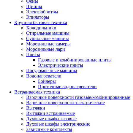
Воздухоочистители
Фены
Кондиционеры
Щипцы
Обогреватели
Электробритвы
Сушилки для рук
Эпиляторы
Тепловентиляторы
Крупная бытовая техника
Тепловые завесы
Холодильники
Тепловые пушки
Стиральные машины
Увлажнители
Сушильные машины
Радиаторы
Морозильные камеры
Медицинская техника
Морозильные лари
Ингаляторы
Плиты
Назальные аспираторы
Газовые и комбинированные плиты
Стетоскопы
Электрические плиты
Термометры
Посудомоечные машины
Тонометры
Водонагреватели
Электрические грелки
Бойлеры
Аудио-видео техника
Проточные водонагреватели
Аксессуары для аудио-видео техники
Встраиваемая техника
Кабели для аудио и видео
Варочные поверхности газовые/комбинированные
Кронштейны для акустики
Варочные поверхности электрические
Аудио системы
Вытяжки
Магнитолы
Вытяжки встраиваемые
Музыкальные центры
Духовые шкафы газовые
Диктофоны
Духовые шкафы электрические
Домашние кинотеатры
Зависимые комплекты