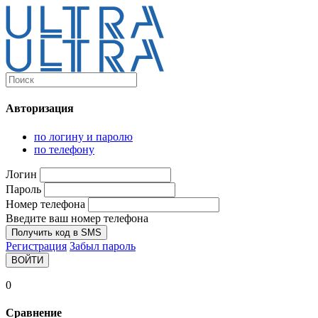
Каталог
Ultra-выгодно!
Авторизация
Компьютеры и комплектующие
Ноутбуки
по логину и паролю
Персональные компьютеры
по телефону
Моноблоки
Мониторы
Логин
Комплектующие
Пароль
Корпуса
Номер телефона
Аксессуары для корпусов
Корпуса fullatx и atx
Введите ваш номер телефона
Корпуса matx
Получить код в SMS
Корпуса miniitx
Регистрация
Забыл пароль
Корпуса для серверов
ВОЙТИ
Материнские платы
Cpu integrated
0
Socket-1151
Socket-1200
Сравнение