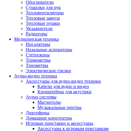
Усилители
Обогреватели
Плееры и аксессуары
Сушилки для рук
Плееры
Тепловентиляторы
Фото и видеокамеры
Тепловые завесы
Фотоаппараты
Тепловые пушки
Зеркальные фотоаппараты
Увлажнители
Видеокамеры
Радиаторы
Экшн-камеры
Медицинская техника
Аксессуары для фото- видео техники
Ингаляторы
Штативы
Назальные аспираторы
Объективы
Стетоскопы
Аккумуляторы
Термометры
Зарядные устройства
Тонометры
Чехлы и сумки
Электрические грелки
Бинокли
Аудио-видео техника
Другое
Аксессуары для аудио-видео техники
Фоторамки
Кабели для аудио и видео
Аксессуары
Кронштейны для акустики
Для воздухоочистителей и увлажнителе
Аудио системы
Для вытяжек
Магнитолы
Для климатической техники
Музыкальные центры
Для кофейного оборудования
Диктофоны
Для крупной бытовой техники
Домашние кинотеатры
Для кухонной техники
Игровые приставки и аксессуары
Для медицинского оборудования
Аксессуары к игровым приставкам