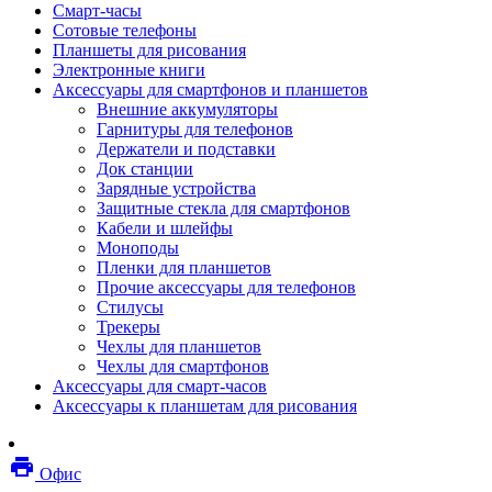
Смарт-часы
Мебель
Сотовые телефоны
Стулья и кресла
Планшеты для рисования
Столы
Электронные книги
Мебельные аксессуары
Аксессуары для смартфонов и планшетов
Аксессуары для кресел
Внешние аккумуляторы
Вешалки
Гарнитуры для телефонов
Коврики защитные
Держатели и подставки
Эргономика
Док станции
Опции для устройств печати, копирования и
Зарядные устройства
сканирования
Защитные стекла для смартфонов
Сетевое оборудование
Кабели и шлейфы
Маршрутизаторы
Моноподы
Модемы
Пленки для планшетов
Точки доступа
Прочие аксессуары для телефонов
Сетевые адаптеры
Стилусы
Коммутаторы
Трекеры
Расширители беспроводной сети
Чехлы для планшетов
Wi-fi антенны
Чехлы для смартфонов
Инструмент
Аксессуары для смарт-часов
Кабель
Аксессуары к планшетам для рисования
Монтажные компоненты
Медиаконвертеры и трансиверы
Межсетевые экраны
local_printshop
Видеоконференцсвязь
Офис
видеотерминалы