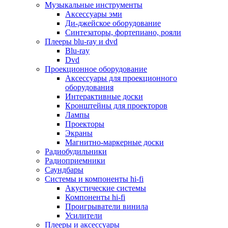
Для микроволновок
Музыкальные инструменты
Для пылесосов
Аксессуары эми
Для техники по уходу за одеждой
Ди-джейское оборудование
Для техники по уходу за собой
Синтезаторы, фортепиано, рояли
Для фильтров воды
Плееры blu-ray и dvd
Дополнительные принадлежности
Blu-ray
Телевизоры и аксессуары
Dvd
Телевизоры
Проекционное оборудование
Аксессуары для телевизоров
Аксессуары для проекционного
Комплекты спутникового тв
оборудования
Кронштейны и подставки для тв
Интерактивные доски
Приставки smart box
Кронштейны для проекторов
Прочие аксессуары для тв
Лампы
Пульты ду
Проекторы
Тв антенны
Экраны
Цифровые тв ресиверы
Магнитно-маркерные доски
Профессиональные панели
Радиобудильники
Смартфоны и планшеты
Радиоприемники
Смартфоны
Саундбары
Планшетные устройства
Системы и компоненты hi-fi
Смарт-часы
Акустические системы
Сотовые телефоны
Компоненты hi-fi
Планшеты для рисования
Проигрыватели винила
Электронные книги
Усилители
Аксессуары для смартфонов и планшетов
Плееры и аксессуары