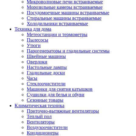
Игровые приставки и аксессуары
Микроволновые печи встраиваемые
Аксессуары к игровым приставка
Морозильные камеры встраиваемые
Музыкальные инструменты
Посудомоечные машины встраиваемые
Аксессуары эми
Стиральные машины встраиваемые
Ди-джейское оборудование
Холодильники встраиваемые
Синтезаторы, фортепиано, рояли
Техника для дома
Плееры blu-ray и dvd
Метеостанции и термометры
Blu-ray
Пылесосы
Dvd
Утюги
Проекционное оборудование
Парогенераторы и гладильные системы
Аксессуары для проекционного
Швейные машины
оборудования
Оверлоки
Интерактивные доски
Настольные лампы
Кронштейны для проекторов
Гладильные доски
Лампы
Часы
Проекторы
Стеклоочистители
Экраны
Машинки для снятия катышков
Магнитно-маркерные доски
Сушилки для белья и обуви
Радиобудильники
Сезонные товары
Радиоприемники
Климатическая техника
Саундбары
Приточно-вытяжные вентиляторы
Системы и компоненты hi-fi
Теплый пол
Акустические системы
Вентиляторы
Компоненты hi-fi
Воздухоочистители
Проигрыватели винила
Кондиционеры