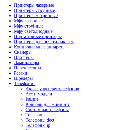
Камеры для видеоконференцсвязи
Принтеры лазерные
Аксессуары для видеоконференцсвязи
Принтеры струйные
Системы безопасности и умный дом
Принтеры матричные
Видеонаблюдение
Мфу лазерные
Аксессуары для видеонаблюдения
Мфу струйные
Камеры видеонаблюдения
Мфу светодиодные
Комплекты видеонаблюдения
Портативные принтеры
Мониторы и видеостены
Принтеры для печати наклеек
Регистраторы
Копировальные аппараты
Тепловизоры
Сканеры
Контроль доступа
Плоттеры
Аксессуары для скуд
Ламинаторы
Видеодомофоны
Переплетчики
Вызывные панели
Резаки
Датчики
Шредеры
Доводчики
Телефония
Замки
Аксессуары для телефонов
Контроллеры
Атс и модули
Считыватели
Рации
Терминалы доступа
Консоли для мини-атс
Охранно-пожарная сигнализация
Системные телефоны
Умный дом
Телефоны
Коннекторы и розетки
Телефоны dect
Инструмент и садовая техника
Телефоны ip
Электро и пневмоинструмент