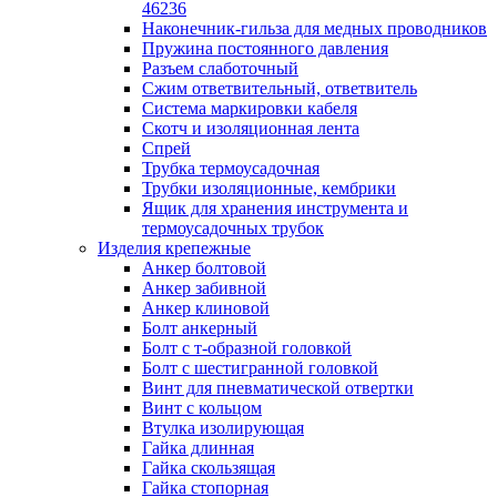
лотков
46236
Разделитель для лотка
Наконечник-гильза для медных проводников
Рейки профильные конструкционн
Пружина постоянного давления
несущие
Разъем слаботочный
Секция угловая для кабельных лот
Сжим ответвительный, ответвитель
Соединитель для кабельных лотко
Система маркировки кабеля
Каналы настенного и потолочного монт
Скотч и изоляционная лента
Заглушка для кабель-канала
Спрей
Зажим кабельный для кабель-кана
Трубка термоусадочная
Кабель-канал
Трубки изоляционные, кембрики
Кабель-канал напольный
Ящик для хранения инструмента и
Кабель-канал настенный (парапет
термоусадочных трубок
Коробка монтажная для настенног
Изделия крепежные
кабель-канала
Анкер болтовой
Коробка распределительная для си
Анкер забивной
кабель-каналов
Анкер клиновой
Крышка для настенного кабель-ка
Болт анкерный
Панель лицевая для настенного ка
Болт с т-образной головкой
канала
Болт с шестигранной головкой
Перегородка разделительная для
Винт для пневматической отвертки
настенного кабель-канала
Винт с кольцом
Переходник для кабель-канала
Втулка изолирующая
Поворот для кабель-канала
Гайка длинная
Поворот для настенного кабель-ка
Гайка скользящая
Рамка для ввода настенного кабель
Гайка стопорная