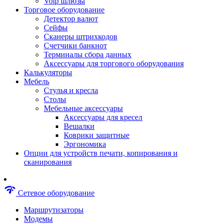
Voip шлюзы
Аксессуары для пневмоинструментов
Торговое оборудование
Гайковерты пневматические
Детектор валют
Инструмент пневматический
Сейфы
Инструмент измерительный
Сканеры штрихкодов
Краскораспылители пневматические
Счетчики банкнот
Наборы пневматические
Терминалы сбора данных
Пистолеты пневматические
Аксессуары для торгового оборудования
Шлифмашины пневматические
Калькуляторы
Сварочные аппараты
Мебель
Шуруповерты
Стулья и кресла
Аксессуары для сварочного оборудован
Столы
Дрели
Мебельные аксессуары
Лобзики
Аксессуары для кресел
Перфораторы
Вешалки
Шлифмашины
Коврики защитные
Наборы инструментов
Эргономика
Пилы
Опции для устройств печати, копирования и
Плиткорезы
сканирования
Краскопульты
Фены технические
Рубанки
network_check
Сетевое оборудование
Пылесосы строительные
Отвертки аккумуляторные
Маршрутизаторы
Электроточила
Модемы