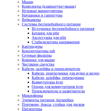
Мыши
Программное обеспечение
Комплекты (клавиатура+мышь)
Операционные системы
Игровые манипуляторы
Антивирусное по
Наушники и гарнитуры
Офисные приложения
Вебкамеры
Неттопы, тонкие клиенты, платформы nuc
Системы бесперебойного питания
Микрокомпьютеры
Источники бесперебойного питания
Опции для компьютеров
Батареи для ибп
Бытовая техника
Аксессуары для ибп
Кухонная техника
Стабилизаторы напряжения
Блендеры, измельчители
Картридеры
Блинницы
Концентраторы usb
Вакуумные упаковщики
Сетевые фильтры
Весы кухонные
Коврики для мыши
Гриль
Чистящие средства
Дистилляторы
Кабели, шлейфы и переключатели
Йогуртницы
Кабели, переходники для аудио и видео
Кофеварки и кофемашины
Кабели, шлейфы, переходники
Кофемолки
Коммутаторы kvm
Кухонные комбайны
Опции для коммутаторов kvm
Ломтерезки
Переключатели и разветвители
Микроволновые печи
Микрофоны
Миксеры
Элементы питания, батарейки
Мини-печи
Портмоне, боксы, стойки для дисков
Мойки
Презентеры
Мультиварки