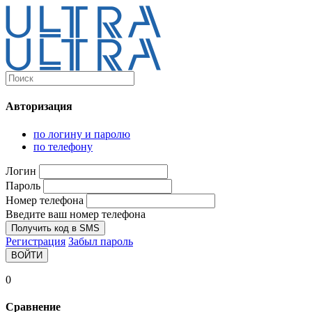
Каталог
Ultra-выгодно!
Авторизация
Компьютеры и комплектующие
Ноутбуки
по логину и паролю
Персональные компьютеры
по телефону
Моноблоки
Мониторы
Логин
Комплектующие
Пароль
Корпуса
Номер телефона
Аксессуары для корпусов
Корпуса fullatx и atx
Введите ваш номер телефона
Корпуса matx
Получить код в SMS
Корпуса miniitx
Регистрация
Забыл пароль
Корпуса для серверов
ВОЙТИ
Материнские платы
Cpu integrated
0
Socket-1151
Socket-1200
Сравнение