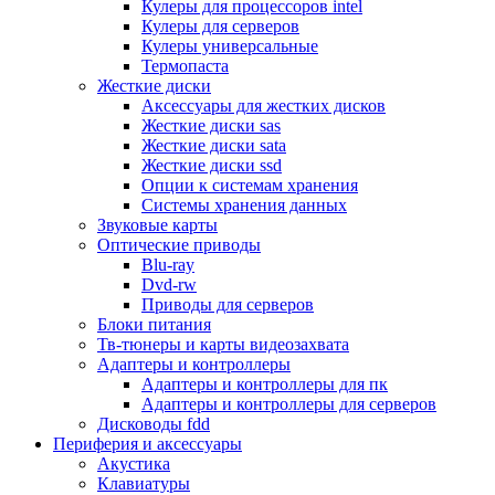
Кулеры для процессоров intel
Микрофоны
Кулеры для серверов
Элементы питания, батарейки
Кулеры универсальные
Портмоне, боксы, стойки для дисков
Термопаста
Презентеры
Жесткие диски
Виртуальные очки
Аксессуары для жестких дисков
Аксессуары и опции для ноутбуков
Жесткие диски sas
Клавиатуры для ноутбуков
Жесткие диски sata
Сумки
Жесткие диски ssd
Адаптеры и зарядные устройства
Опции к системам хранения
Подставки
Системы хранения данных
Док станции, порт репликаторы
Звуковые карты
Батареи
Оптические приводы
Разное
Blu-ray
Носители информации
Dvd-rw
Внешние жесткие диски
Приводы для серверов
Карты памяти
Блоки питания
Оптические носители
Тв-тюнеры и карты видеозахвата
Blu-ray
Адаптеры и контроллеры
Cd-r
Адаптеры и контроллеры для пк
Cd-rw
Адаптеры и контроллеры для серверов
Dvd-r
Дисководы fdd
Dvdr
Периферия и аксессуары
Dvdrw
Акустика
Флешки
Клавиатуры
Серверы