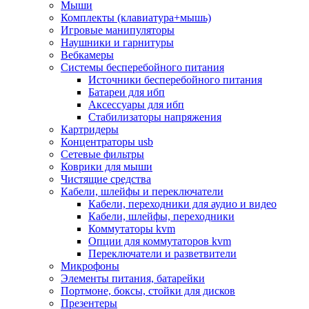
Мыши
Программное обеспечение
Комплекты (клавиатура+мышь)
Операционные системы
Игровые манипуляторы
Антивирусное по
Наушники и гарнитуры
Офисные приложения
Вебкамеры
Неттопы, тонкие клиенты, платформы nuc
Системы бесперебойного питания
Микрокомпьютеры
Источники бесперебойного питания
Опции для компьютеров
Батареи для ибп
Бытовая техника
Аксессуары для ибп
Кухонная техника
Стабилизаторы напряжения
Блендеры, измельчители
Картридеры
Блинницы
Концентраторы usb
Вакуумные упаковщики
Сетевые фильтры
Весы кухонные
Коврики для мыши
Гриль
Чистящие средства
Дистилляторы
Кабели, шлейфы и переключатели
Йогуртницы
Кабели, переходники для аудио и видео
Кофеварки и кофемашины
Кабели, шлейфы, переходники
Кофемолки
Коммутаторы kvm
Кухонные комбайны
Опции для коммутаторов kvm
Ломтерезки
Переключатели и разветвители
Микроволновые печи
Микрофоны
Миксеры
Элементы питания, батарейки
Мини-печи
Портмоне, боксы, стойки для дисков
Мойки
Презентеры
Мультиварки