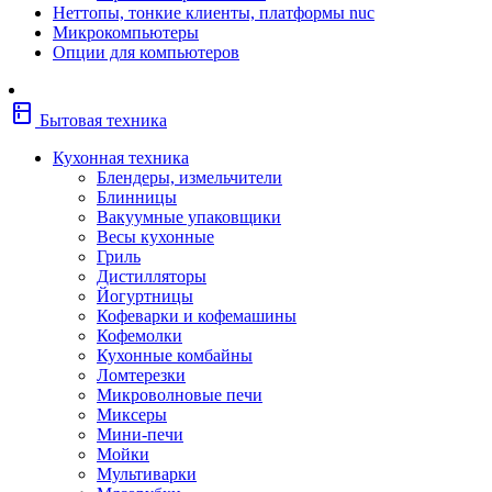
Неттопы, тонкие клиенты, платформы nuc
Фены
Микрокомпьютеры
Щипцы
Опции для компьютеров
Электробритвы
Эпиляторы
Крупная бытовая техника
kitchen
Холодильники
Бытовая техника
Стиральные машины
Сушильные машины
Кухонная техника
Морозильные камеры
Блендеры, измельчители
Морозильные лари
Блинницы
Плиты
Вакуумные упаковщики
Газовые и комбинированные плит
Весы кухонные
Электрические плиты
Гриль
Посудомоечные машины
Дистилляторы
Водонагреватели
Йогуртницы
Бойлеры
Кофеварки и кофемашины
Проточные водонагреватели
Кофемолки
Встраиваемая техника
Кухонные комбайны
Варочные поверхности газовые/комбин
Ломтерезки
Варочные поверхности электрические
Микроволновые печи
Вытяжки
Миксеры
Вытяжки встраиваемые
Мини-печи
Духовые шкафы газовые
Мойки
Духовые шкафы электрические
Мультиварки
Зависимые комплекты