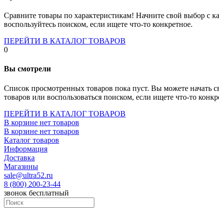
Socket-1700
Socket-1150
Сравните товары по характеристикам! Начните свой выбор с ка
Socket-2066
воспользуйтесь поиском, если ищете что-то конкретное.
Socket-775
Socket-fm2
ПЕРЕЙТИ В КАТАЛОГ ТОВАРОВ
Socket-am4
0
Socket-trx4
Материнские платы для серверов
Вы смотрели
Процессоры
Socket- amd am4
Список просмотренных товаров пока пуст. Вы можете начать с
Socket- intel s1151
товаров или воспользоваться поиском, если ищете что-то конкр
Socket- intel s2066
socket- intel s1200
ПЕРЕЙТИ В КАТАЛОГ ТОВАРОВ
Socket- intel s1700
В корзине нет товаров
Процессоры для серверов
В корзине нет товаров
Видеокарты
Каталог товаров
Оперативная память
Информация
Память ddr2
Доставка
Память ddr3
Магазины
Память ddr4
sale@ultra52.ru
Память ddr5
8 (800) 200-23-44
Память sodimm
звонок бесплатный
Память для серверов
Устройства охлаждения
Жидкостное охлаждение