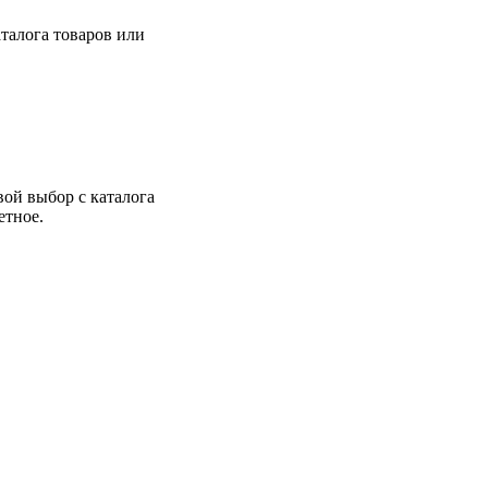
талога товаров или
вой выбор с каталога
етное.