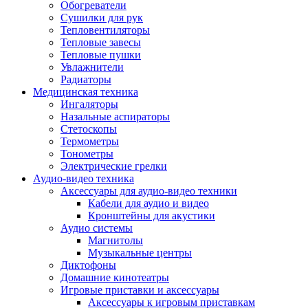
Усилители
Обогреватели
Плееры и аксессуары
Сушилки для рук
Плееры
Тепловентиляторы
Фото и видеокамеры
Тепловые завесы
Фотоаппараты
Тепловые пушки
Зеркальные фотоаппараты
Увлажнители
Видеокамеры
Радиаторы
Экшн-камеры
Медицинская техника
Аксессуары для фото- видео техники
Ингаляторы
Штативы
Назальные аспираторы
Объективы
Стетоскопы
Аккумуляторы
Термометры
Зарядные устройства
Тонометры
Чехлы и сумки
Электрические грелки
Бинокли
Аудио-видео техника
Другое
Аксессуары для аудио-видео техники
Фоторамки
Кабели для аудио и видео
Аксессуары
Кронштейны для акустики
Для воздухоочистителей и увлажнителе
Аудио системы
Для вытяжек
Магнитолы
Для климатической техники
Музыкальные центры
Для кофейного оборудования
Диктофоны
Для крупной бытовой техники
Домашние кинотеатры
Для кухонной техники
Игровые приставки и аксессуары
Для медицинского оборудования
Аксессуары к игровым приставкам