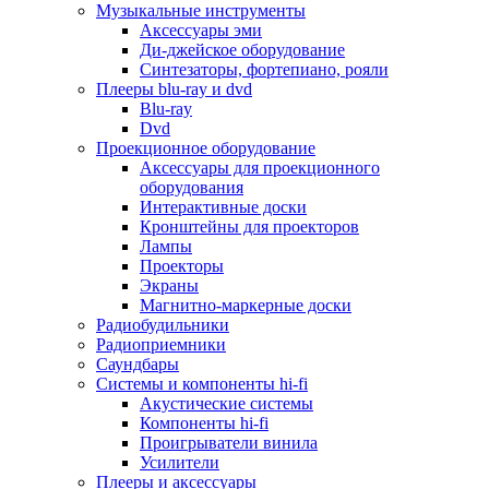
Для микроволновок
Музыкальные инструменты
Для пылесосов
Аксессуары эми
Для техники по уходу за одеждой
Ди-джейское оборудование
Для техники по уходу за собой
Синтезаторы, фортепиано, рояли
Для фильтров воды
Плееры blu-ray и dvd
Дополнительные принадлежности
Blu-ray
Телевизоры и аксессуары
Dvd
Телевизоры
Проекционное оборудование
Аксессуары для телевизоров
Аксессуары для проекционного
Комплекты спутникового тв
оборудования
Кронштейны и подставки для тв
Интерактивные доски
Приставки smart box
Кронштейны для проекторов
Прочие аксессуары для тв
Лампы
Пульты ду
Проекторы
Тв антенны
Экраны
Цифровые тв ресиверы
Магнитно-маркерные доски
Профессиональные панели
Радиобудильники
Смартфоны и планшеты
Радиоприемники
Смартфоны
Саундбары
Планшетные устройства
Системы и компоненты hi-fi
Смарт-часы
Акустические системы
Сотовые телефоны
Компоненты hi-fi
Планшеты для рисования
Проигрыватели винила
Электронные книги
Усилители
Аксессуары для смартфонов и планшетов
Плееры и аксессуары