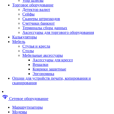
Voip шлюзы
Аксессуары для пневмоинструментов
Торговое оборудование
Гайковерты пневматические
Детектор валют
Инструмент пневматический
Сейфы
Инструмент измерительный
Сканеры штрихкодов
Краскораспылители пневматические
Счетчики банкнот
Наборы пневматические
Терминалы сбора данных
Пистолеты пневматические
Аксессуары для торгового оборудования
Шлифмашины пневматические
Калькуляторы
Сварочные аппараты
Мебель
Шуруповерты
Стулья и кресла
Аксессуары для сварочного оборудован
Столы
Дрели
Мебельные аксессуары
Лобзики
Аксессуары для кресел
Перфораторы
Вешалки
Шлифмашины
Коврики защитные
Наборы инструментов
Эргономика
Пилы
Опции для устройств печати, копирования и
Плиткорезы
сканирования
Краскопульты
Фены технические
Рубанки
network_check
Сетевое оборудование
Пылесосы строительные
Отвертки аккумуляторные
Маршрутизаторы
Электроточила
Модемы