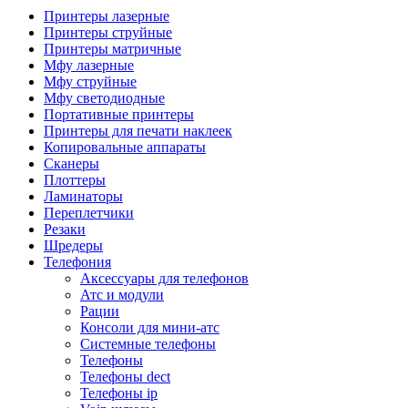
Камеры для видеоконференцсвязи
Принтеры лазерные
Аксессуары для видеоконференцсвязи
Принтеры струйные
Системы безопасности и умный дом
Принтеры матричные
Видеонаблюдение
Мфу лазерные
Аксессуары для видеонаблюдения
Мфу струйные
Камеры видеонаблюдения
Мфу светодиодные
Комплекты видеонаблюдения
Портативные принтеры
Мониторы и видеостены
Принтеры для печати наклеек
Регистраторы
Копировальные аппараты
Тепловизоры
Сканеры
Контроль доступа
Плоттеры
Аксессуары для скуд
Ламинаторы
Видеодомофоны
Переплетчики
Вызывные панели
Резаки
Датчики
Шредеры
Доводчики
Телефония
Замки
Аксессуары для телефонов
Контроллеры
Атс и модули
Считыватели
Рации
Терминалы доступа
Консоли для мини-атс
Охранно-пожарная сигнализация
Системные телефоны
Умный дом
Телефоны
Коннекторы и розетки
Телефоны dect
Инструмент и садовая техника
Телефоны ip
Электро и пневмоинструмент