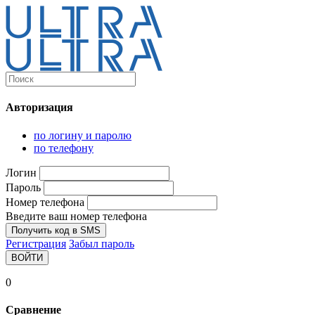
Каталог
Ultra-выгодно!
Авторизация
Компьютеры и комплектующие
Ноутбуки
по логину и паролю
Персональные компьютеры
по телефону
Моноблоки
Мониторы
Логин
Комплектующие
Пароль
Корпуса
Номер телефона
Аксессуары для корпусов
Корпуса fullatx и atx
Введите ваш номер телефона
Корпуса matx
Получить код в SMS
Корпуса miniitx
Регистрация
Забыл пароль
Корпуса для серверов
ВОЙТИ
Материнские платы
Cpu integrated
0
Socket-1151
Socket-1200
Сравнение