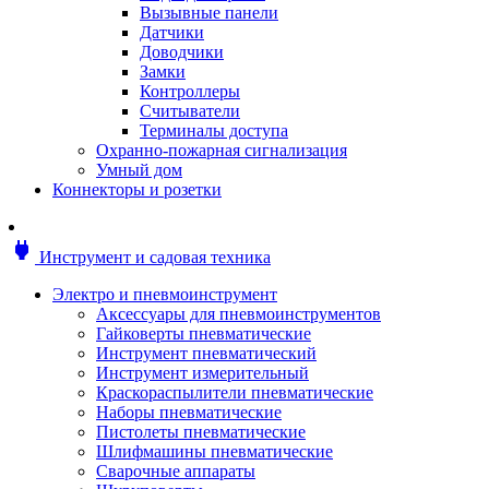
Мотоблоки
Вызывные панели
Генераторы
Датчики
Снегоуборщики
Доводчики
Воздуходувки
Замки
Цепные и бензопилы
Контроллеры
Оснастка к садовой технике
Считыватели
Садовые насосы
Терминалы доступа
Поливочное оборудование
Охранно-пожарная сигнализация
Садовые измельчители
Умный дом
Ножницы и кусторезы
Коннекторы и розетки
Гидроаккумуляторы
Мотобуры
Садовый инструмент
power
Инструмент и садовая техника
Аксессуары для садовых инструментов
Грабли
Электро и пневмоинструмент
Инструмент ручной
Аксессуары для пневмоинструментов
Лопаты
Гайковерты пневматические
Садово-посадочные инструменты
Инструмент пневматический
Садовые ножницы
Инструмент измерительный
Садовые пилы и ножи
Краскораспылители пневматические
Секаторы и сучкорезы
Наборы пневматические
Топоры
Пистолеты пневматические
Баллоны газовые
Шлифмашины пневматические
Мангалы и коптильни
Сварочные аппараты
Мебель для сада