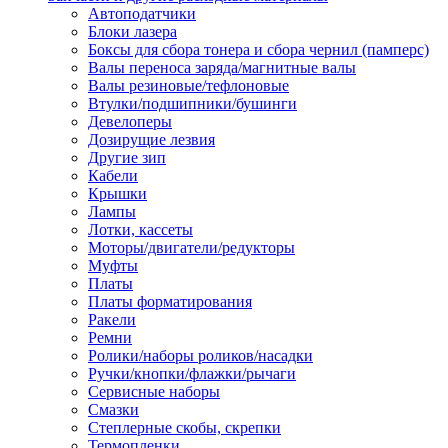
Автоподатчики
Наконечник обжимной кабельный
Блоки лазера
медных проводников в соответств
Боксы для сбора тонера и сбора чернил (памперс)
din 46236
Валы переноса заряда/магнитные валы
Наконечник-гильза для медных
Валы резиновые/тефлоновые
проводников
Втулки/подшипники/бушинги
Пружина постоянного давления
Девелоперы
Разъем слаботочный
Дозирущие лезвия
Сжим ответвительный, ответвите
Другие зип
Система маркировки кабеля
Кабели
Скотч и изоляционная лента
Крышки
Спрей
Лампы
Трубка термоусадочная
Лотки, кассеты
Трубки изоляционные, кембрики
Моторы/двигатели/редукторы
Ящик для хранения инструмента и
Муфты
термоусадочных трубок
Платы
Изделия крепежные
Платы форматирования
Анкер болтовой
Ракели
Анкер забивной
Ремни
Анкер клиновой
Ролики/наборы роликов/насадки
Болт анкерный
Ручки/кнопки/флажки/рычаги
Болт с т-образной головкой
Сервисные наборы
Болт с шестигранной головкой
Смазки
Винт для пневматической отвертк
Степлерные скобы, скрепки
Винт с кольцом
Термопленки