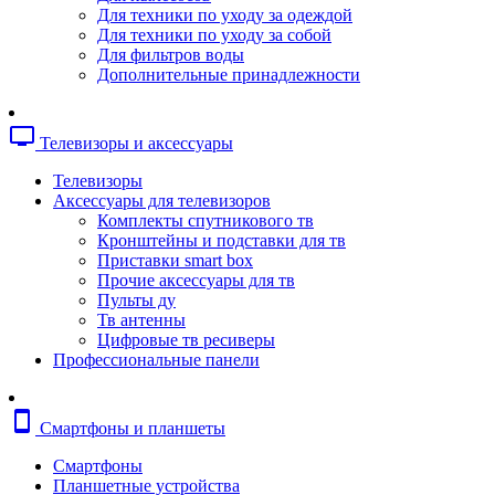
Копировальные аппараты
Для техники по уходу за одеждой
Сканеры
Для техники по уходу за собой
Плоттеры
Для фильтров воды
Ламинаторы
Дополнительные принадлежности
Переплетчики
Резаки
Шредеры
tv
Телевизоры и аксессуары
Телефония
Аксессуары для телефонов
Телевизоры
Атс и модули
Аксессуары для телевизоров
Рации
Комплекты спутникового тв
Консоли для мини-атс
Кронштейны и подставки для тв
Системные телефоны
Приставки smart box
Телефоны
Прочие аксессуары для тв
Телефоны dect
Пульты ду
Телефоны ip
Тв антенны
Voip шлюзы
Цифровые тв ресиверы
Торговое оборудование
Профессиональные панели
Детектор валют
Сейфы
Сканеры штрихкодов
smartphone
Смартфоны и планшеты
Счетчики банкнот
Терминалы сбора данных
Смартфоны
Аксессуары для торгового оборудовани
Планшетные устройства
Калькуляторы