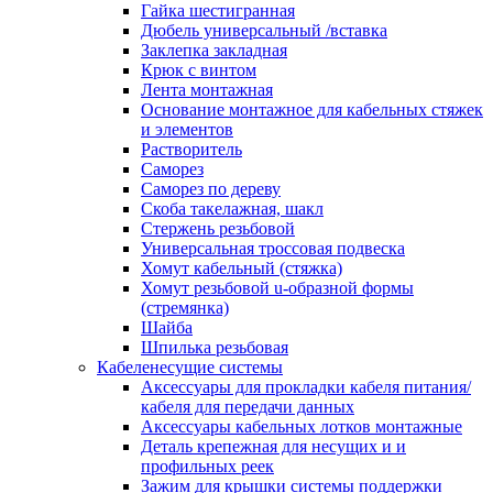
канала в стену/потолок/щит
Гайка шестигранная
Соединитель на стык для настенн
Дюбель универсальный /вставка
кабель-канала
Заклепка закладная
Соединитель/накладка на стык для
Крюк с винтом
кабель-канала
Лента монтажная
Угол внешний для кабель-канала
Основание монтажное для кабельных стяжек
Угол внешний для настенного каб
и элементов
канала
Растворитель
Угол внутренний для кабель-канал
Саморез
Угол т-образный для кабель-канал
Саморез по дереву
Колодки клеммные
Скоба такелажная, шакл
Аксессуары для клеммной колодк
Стержень резьбовой
Колодка заземления клеммная
Универсальная троссовая подвеска
Нулевая шина
Хомут кабельный (стяжка)
Одно-многополюсная клеммная
Хомут резьбовой u-образной формы
колодка
(стремянка)
Перегородка концевая и
Шайба
разделительная для клеммной кол
Шпилька резьбовая
Проходная клеммная колодка
Кабеленесущие системы
Торцевая клемма клеммной колод
Аксессуары для прокладки кабеля питания/
Короба кабельные
кабеля для передачи данных
Короб распределительный щелево
Аксессуары кабельных лотков монтажные
Материал монтажный
Деталь крепежная для несущих и и
Держатель кабельный зажимной
профильных реек
Зажим балочный
Зажим для крышки системы поддержки