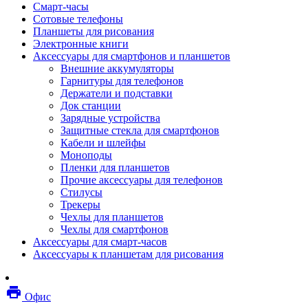
Смарт-часы
Мебель
Сотовые телефоны
Стулья и кресла
Планшеты для рисования
Столы
Электронные книги
Мебельные аксессуары
Аксессуары для смартфонов и планшетов
Аксессуары для кресел
Внешние аккумуляторы
Вешалки
Гарнитуры для телефонов
Коврики защитные
Держатели и подставки
Эргономика
Док станции
Опции для устройств печати, копирования и
Зарядные устройства
сканирования
Защитные стекла для смартфонов
Сетевое оборудование
Кабели и шлейфы
Маршрутизаторы
Моноподы
Модемы
Пленки для планшетов
Точки доступа
Прочие аксессуары для телефонов
Сетевые адаптеры
Стилусы
Коммутаторы
Трекеры
Расширители беспроводной сети
Чехлы для планшетов
Wi-fi антенны
Чехлы для смартфонов
Инструмент
Аксессуары для смарт-часов
Кабель
Аксессуары к планшетам для рисования
Монтажные компоненты
Медиаконвертеры и трансиверы
Межсетевые экраны
local_printshop
Видеоконференцсвязь
Офис
видеотерминалы