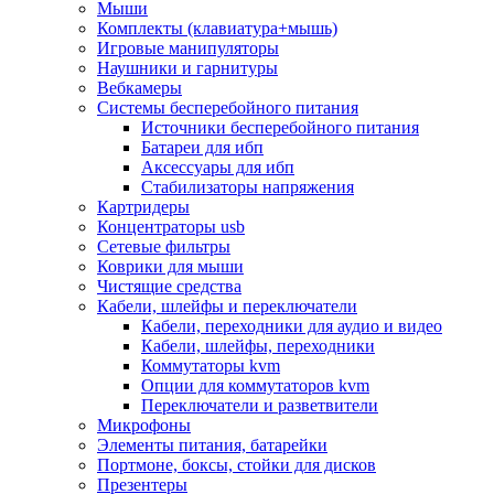
Мыши
Программное обеспечение
Комплекты (клавиатура+мышь)
Операционные системы
Игровые манипуляторы
Антивирусное по
Наушники и гарнитуры
Офисные приложения
Вебкамеры
Неттопы, тонкие клиенты, платформы nuc
Системы бесперебойного питания
Микрокомпьютеры
Источники бесперебойного питания
Опции для компьютеров
Батареи для ибп
Бытовая техника
Аксессуары для ибп
Кухонная техника
Стабилизаторы напряжения
Блендеры, измельчители
Картридеры
Блинницы
Концентраторы usb
Вакуумные упаковщики
Сетевые фильтры
Весы кухонные
Коврики для мыши
Гриль
Чистящие средства
Дистилляторы
Кабели, шлейфы и переключатели
Йогуртницы
Кабели, переходники для аудио и видео
Кофеварки и кофемашины
Кабели, шлейфы, переходники
Кофемолки
Коммутаторы kvm
Кухонные комбайны
Опции для коммутаторов kvm
Ломтерезки
Переключатели и разветвители
Микроволновые печи
Микрофоны
Миксеры
Элементы питания, батарейки
Мини-печи
Портмоне, боксы, стойки для дисков
Мойки
Презентеры
Мультиварки