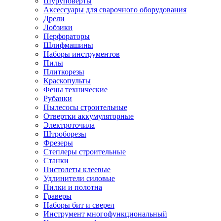
Шуруповерты
Ножницы по металлу
Аксессуары для сварочного оборудования
Тележки садовые
Дрели
Умывальники
Лобзики
Автомобильная техника
Перфораторы
Автозвук
Шлифмашины
Автомагнитолы
Наборы инструментов
Колонки
Пилы
Сабвуферы
Плиткорезы
Усилители
Краскопульты
Модуляторы fm
Фены технические
Аксессуары
Рубанки
Электроника
Пылесосы строительные
Видеорегистраторы
Отвертки аккумуляторные
Радар-детекторы
Электроточила
Парковочные радары
Штроборезы
Навигаторы и аксессуары
Фрезеры
Аксессуары к навигаторам
Степлеры строительные
Навигаторы
Станки
Алкотестеры
Пистолеты клеевые
Камеры заднего вида
Удлинители силовые
Автомобильные антенны
Пилки и полотна
Сигнализации автомобильные
Граверы
Автоинверторы
Наборы бит и сверел
Телевизоры и мониторы автомобильные
Инструмент многофункциональный
Аксессуары