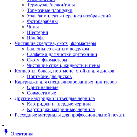
Втулка изолирующая
Термоузлы/печки/тэны
Гайка длинная
Тормозные площадки
Гайка скользящая
Узлы/комплекты переноса изображений
Гайка стопорная
Фотобарабаны
Гайка шестигранная
Чипы
Дюбель универсальный /вставка
Шестерни
Заклепка закладная
Шлейфы
Крюк с винтом
Чистящие средства, скотч, фломастеры
Лента монтажная
Баллоны со сжатым воздухом
Основание монтажное для кабель
Салфетки для чистки оргтехники
стяжек и элементов
Скотч, фломастеры
Растворитель
Чистящие спреи, жидкости и пены
Саморез
Конверты, боксы, портмоне, стойки для дисков
Саморез по дереву
Портмоне для дисков
Скоба такелажная, шакл
Картриджи для специализированных принтеров
Стержень резьбовой
Оригинальные
Универсальная троссовая подвеска
Совместимые
Хомут кабельный (стяжка)
Другие картриджи и твердые чернила
Хомут резьбовой u-образной фор
Картриджи и твердые чернила
(стремянка)
Картриджи матричные, чернила
Шайба
Расходные материалы для профессиональной печати
Шпилька резьбовая
Кабеленесущие системы
Аксессуары для прокладки кабеля
flash_on
питания/ кабеля для передачи дан
Электрика