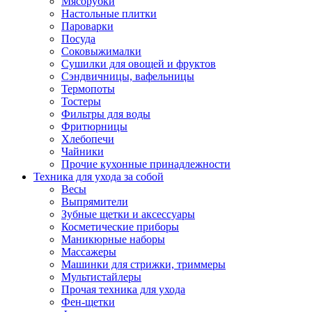
Мясорубки
Зависимые комплекты
Настольные плитки
Микроволновые печи встраиваемые
Пароварки
Морозильные камеры встраиваемые
Посуда
Посудомоечные машины встраиваемые
Соковыжималки
Стиральные машины встраиваемые
Сушилки для овощей и фруктов
Холодильники встраиваемые
Сэндвичницы, вафельницы
Техника для дома
Термопоты
Метеостанции и термометры
Тостеры
Пылесосы
Фильтры для воды
Утюги
Фритюрницы
Парогенераторы и гладильные системы
Хлебопечи
Швейные машины
Чайники
Оверлоки
Прочие кухонные принадлежности
Настольные лампы
Техника для ухода за собой
Гладильные доски
Весы
Часы
Выпрямители
Стеклоочистители
Зубные щетки и аксессуары
Машинки для снятия катышков
Косметические приборы
Сушилки для белья и обуви
Маникюрные наборы
Сезонные товары
Массажеры
Климатическая техника
Машинки для стрижки, триммеры
Приточно-вытяжные вентиляторы
Мультистайлеры
Теплый пол
Прочая техника для ухода
Вентиляторы
Фен-щетки