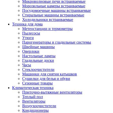
Игровые приставки и аксессуары
Микроволновые печи встраиваемые
Аксессуары к игровым приставка
Морозильные камеры встраиваемые
Музыкальные инструменты
Посудомоечные машины встраиваемые
Аксессуары эми
Стиральные машины встраиваемые
Ди-джейское оборудование
Холодильники встраиваемые
Синтезаторы, фортепиано, рояли
Техника для дома
Плееры blu-ray и dvd
Метеостанции и термометры
Blu-ray
Пылесосы
Dvd
Утюги
Проекционное оборудование
Парогенераторы и гладильные системы
Аксессуары для проекционного
Швейные машины
оборудования
Оверлоки
Интерактивные доски
Настольные лампы
Кронштейны для проекторов
Гладильные доски
Лампы
Часы
Проекторы
Стеклоочистители
Экраны
Машинки для снятия катышков
Магнитно-маркерные доски
Сушилки для белья и обуви
Радиобудильники
Сезонные товары
Радиоприемники
Климатическая техника
Саундбары
Приточно-вытяжные вентиляторы
Системы и компоненты hi-fi
Теплый пол
Акустические системы
Вентиляторы
Компоненты hi-fi
Воздухоочистители
Проигрыватели винила
Кондиционеры