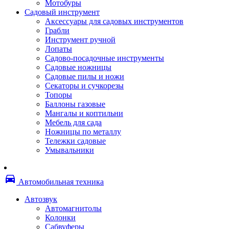
Мотобуры
Термоленты
Садовый инструмент
Бумага для факса
Аксессуары для садовых инструментов
Пленка для печати
Грабли
Пленка для ламинирования
Инструмент ручной
Материалы для заправки
Лопаты
Тонер для заправки
Садово-посадочные инструменты
Чернила и заправки
Садовые ножницы
Фотобарабаны
Садовые пилы и ножи
Оригинальные расходные материалы
Секаторы и сучкорезы
Для лазерных устройств печати
Топоры
Ленточные картриджи
Баллоны газовые
Матричные картриджи
Мангалы и коптильни
Опции
Мебель для сада
Струйные картриджи
Ножницы по металлу
Термопленки
Тележки садовые
Картриджи лазерные, тонер-картриджи
Умывальники
Лазерные оригинальные
Лазерные совместимые
Картриджи струйные, печатающие головы
directions_car
Снпч
Автомобильная техника
Струйные оригинальные
Струйные совместимые
Автозвук
Материалы для переплета
Автомагнитолы
Обложки
Колонки
Пружины
Сабвуферы