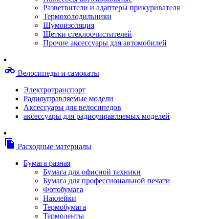
Степлерные скобы, скрепки
Разветвители и адаптеры прикуривателя
Термопленки
Термохолодильники
Термоузлы/печки/тэны
Шумоизоляция
Тормозные площадки
Щетки стеклоочистителей
Узлы/комплекты переноса изображений
Прочие аксессуары для автомобилей
Фотобарабаны
Чипы
Шестерни
motorcycle
Велосипеды и самокаты
Шлейфы
Чистящие средства, скотч, фломастеры
Электротранспорт
Баллоны со сжатым воздухом
Радиоуправляемые модели
Салфетки для чистки оргтехники
Аксессуары для велосипедов
Скотч, фломастеры
аксессуары для радиоуправляемых моделей
Чистящие спреи, жидкости и пены
Конверты, боксы, портмоне, стойки для диско
Портмоне для дисков
file_copy
Расходные материалы
Картриджи для специализированных принтер
Оригинальные
Бумага разная
Совместимые
Бумага для офисной техники
Другие картриджи и твердые чернила
Бумага для профессиональной печати
Картриджи и твердые чернила
Фотобумага
Картриджи матричные, чернила
Наклейки
Расходные материалы для профессиональной
Термобумага
печати
Термоленты
Электрика