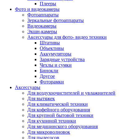
Внешние аккумуляторы
Плееры
Гарнитуры для телефонов
Фото и видеокамеры
Держатели и подставки
Фотоаппараты
Док станции
Зеркальные фотоаппараты
Зарядные устройства
Видеокамеры
Защитные стекла для смартфонов
Экшн-камеры
Кабели и шлейфы
Аксессуары для фото- видео техники
Моноподы
Штативы
Пленки для планшетов
Объективы
Прочие аксессуары для телефонов
Аккумуляторы
Стилусы
Зарядные устройства
Трекеры
Чехлы и сумки
Чехлы для планшетов
Бинокли
Чехлы для смартфонов
Другое
Аксессуары для смарт-часов
Фоторамки
Аксессуары к планшетам для рисования
Аксессуары
Офис
Для воздухоочистителей и увлажнителей
Принтеры лазерные
Для вытяжек
Принтеры струйные
Для климатической техники
Принтеры матричные
Для кофейного оборудования
Мфу лазерные
Для крупной бытовой техники
Мфу струйные
Для кухонной техники
Мфу светодиодные
Для медицинского оборудования
Портативные принтеры
Для микроволновок
Принтеры для печати наклеек
Для пылесосов