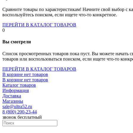
Socket-1700
Socket-1150
Сравните товары по характеристикам! Начните свой выбор с ка
Socket-2066
воспользуйтесь поиском, если ищете что-то конкретное.
Socket-775
Socket-fm2
ПЕРЕЙТИ В КАТАЛОГ ТОВАРОВ
Socket-am4
0
Socket-trx4
Материнские платы для серверов
Вы смотрели
Процессоры
Socket- amd am4
Список просмотренных товаров пока пуст. Вы можете начать с
Socket- intel s1151
товаров или воспользоваться поиском, если ищете что-то конкр
Socket- intel s2066
socket- intel s1200
ПЕРЕЙТИ В КАТАЛОГ ТОВАРОВ
Socket- intel s1700
В корзине нет товаров
Процессоры для серверов
В корзине нет товаров
Видеокарты
Каталог товаров
Оперативная память
Информация
Память ddr2
Доставка
Память ddr3
Магазины
Память ddr4
sale@ultra52.ru
Память ddr5
8 (800) 200-23-44
Память sodimm
звонок бесплатный
Память для серверов
Устройства охлаждения
Жидкостное охлаждение