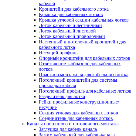
Зажим несущего троса
кабелей
Зажим/клипса для крепления труб
Кронштейн для кабельного лотка
Скоба крепежная
Крышка для кабельных лотков
Скоба с гвоздем
Крышка угловой секции кабельных лотков
Соединитель провода
Лоток кабельный лестничный
Материалы для подключения
Лоток кабельный листовой
Аксессуары для распределительн
Лоток кабельный проволочный
коробок/корпусов для монтажа в с
Настенный и потолочный кронштейн для
и в потолке
кабельного лотка
Зажим безвинтовой клеммный
Несущий профиль
Коробка клеммная
Опорный кронштейн для кабельных лотков
Коробка распределительная для
Ответвление т-образное для кабельных
потолочных светильников
лотков
Крышка для распределительной
Пластина монтажная для кабельного лотка
коробки/корпуса для монтажа в ст
Потолочный кронштейн для системы
в потолке
прокладки кабеля
Распределительная коробка/корпус
Потолочный профиль для кабельных лотков
монтажа в стене и в потолке
Разделитель для лотка
Распределительная коробка/корпус
Рейки профильные конструкционные/
монтажа на стене и на потолке
несущие
Система электромонтажных колонн
Секция угловая для кабельных лотков
Электромонтажная колонна
Соединитель для кабельных лотков
Системы ввода для кабелей и проводов
Каналы настенного и потолочного монтажа
Ввод кабельный/сальник
Заглушка для кабель-канала
Уплотнитель для кабельного разъе
Зажим кабельный для кабель-канала