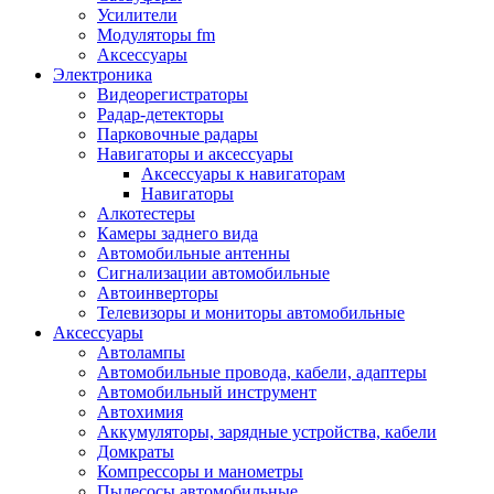
Запчасти и другие расходные материалы
Усилители
Автоподатчики
Модуляторы fm
Блоки лазера
Аксессуары
Боксы для сбора тонера и сбора чернил
Электроника
(памперс)
Видеорегистраторы
Валы переноса заряда/магнитные валы
Радар-детекторы
Валы резиновые/тефлоновые
Парковочные радары
Втулки/подшипники/бушинги
Навигаторы и аксессуары
Девелоперы
Аксессуары к навигаторам
Дозирущие лезвия
Навигаторы
Другие зип
Алкотестеры
Кабели
Камеры заднего вида
Крышки
Автомобильные антенны
Лампы
Сигнализации автомобильные
Лотки, кассеты
Автоинверторы
Моторы/двигатели/редукторы
Телевизоры и мониторы автомобильные
Муфты
Аксессуары
Платы
Автолампы
Платы форматирования
Автомобильные провода, кабели, адаптеры
Ракели
Автомобильный инструмент
Ремни
Автохимия
Ролики/наборы роликов/насадки
Аккумуляторы, зарядные устройства, кабели
Ручки/кнопки/флажки/рычаги
Домкраты
Сервисные наборы
Компрессоры и манометры
Смазки
Пылесосы автомобильные