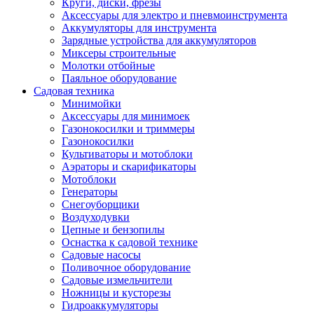
Круги, диски, фрезы
Автолампы
Аксессуары для электро и пневмоинструмента
Автомобильные провода, кабели, адапт
Аккумуляторы для инструмента
Автомобильный инструмент
Зарядные устройства для аккумуляторов
Автохимия
Миксеры строительные
Аккумуляторы, зарядные устройства, ка
Молотки отбойные
Домкраты
Паяльное оборудование
Компрессоры и манометры
Садовая техника
Пылесосы автомобильные
Минимойки
Разветвители и адаптеры прикуривателя
Аксессуары для минимоек
Термохолодильники
Газонокосилки и триммеры
Шумоизоляция
Газонокосилки
Щетки стеклоочистителей
Культиваторы и мотоблоки
Прочие аксессуары для автомобилей
Аэраторы и скарификаторы
Велосипеды и самокаты
Мотоблоки
Электротранспорт
Генераторы
Радиоуправляемые модели
Снегоуборщики
Аксессуары для велосипедов
Воздуходувки
аксессуары для радиоуправляемых моделей
Цепные и бензопилы
Расходные материалы
Оснастка к садовой технике
Бумага разная
Садовые насосы
Бумага для офисной техники
Поливочное оборудование
Бумага для профессиональной печати
Садовые измельчители
Фотобумага
Ножницы и кусторезы
Наклейки
Гидроаккумуляторы
Термобумага