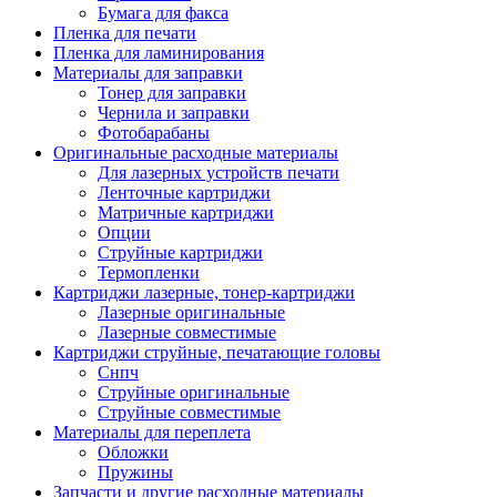
Бумага для факса
Изделия для прокладки кабеля и электромонт
Пленка для печати
Арматура кабельная/изоляционные
Пленка для ламинирования
материалы
Материалы для заправки
Гильза соединительная для
Тонер для заправки
алюминиевых проводников под
Чернила и заправки
опрессовку
Фотобарабаны
Гильза соединительная для медны
Оригинальные расходные материалы
проводников под опрессовку
Для лазерных устройств печати
Гильза соединительная со срывны
Ленточные картриджи
болтами
Матричные картриджи
Заглушка термоусадочная концева
Опции
Зажим соединительный,
Струйные картриджи
ответвительный
Термопленки
Лубрикант-гель для смазки кабеля
Картриджи лазерные, тонер-картриджи
Муфта кабельная концевая
Лазерные оригинальные
Муфта кабельная соединительная
Лазерные совместимые
Наконечник быстроразмыкаемый
Картриджи струйные, печатающие головы
Наконечник кабельный со срывн
Снпч
болтами
Струйные оригинальные
Наконечник кабельный трубчатый
Струйные совместимые
медных проводников
Материалы для переплета
Наконечник обжимной кабельный
Обложки
алюминиевых проводников
Пружины
Наконечник обжимной кабельный
Запчасти и другие расходные материалы
медных проводников