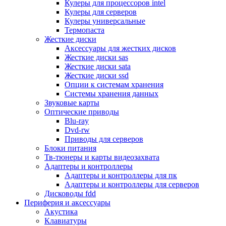
Кулеры для процессоров intel
Микрофоны
Кулеры для серверов
Элементы питания, батарейки
Кулеры универсальные
Портмоне, боксы, стойки для дисков
Термопаста
Презентеры
Жесткие диски
Виртуальные очки
Аксессуары для жестких дисков
Аксессуары и опции для ноутбуков
Жесткие диски sas
Клавиатуры для ноутбуков
Жесткие диски sata
Сумки
Жесткие диски ssd
Адаптеры и зарядные устройства
Опции к системам хранения
Подставки
Системы хранения данных
Док станции, порт репликаторы
Звуковые карты
Батареи
Оптические приводы
Разное
Blu-ray
Носители информации
Dvd-rw
Внешние жесткие диски
Приводы для серверов
Карты памяти
Блоки питания
Оптические носители
Тв-тюнеры и карты видеозахвата
Blu-ray
Адаптеры и контроллеры
Cd-r
Адаптеры и контроллеры для пк
Cd-rw
Адаптеры и контроллеры для серверов
Dvd-r
Дисководы fdd
Dvdr
Периферия и аксессуары
Dvdrw
Акустика
Флешки
Клавиатуры
Серверы