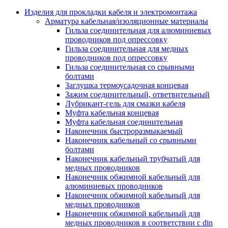
Аксессуары кабельных лотков
монтажные
Изделия для прокладки кабеля и электромонтажа
Деталь крепежная для несущих и 
Арматура кабельная/изоляционные материалы
профильных реек
Гильза соединительная для алюминиевых
Зажим для крышки системы
проводников под опрессовку
поддержки кабелей
Гильза соединительная для медных
Кронштейн для кабельного лотка
проводников под опрессовку
Крышка для кабельных лотков
Гильза соединительная со срывными
Крышка угловой секции кабельны
болтами
лотков
Заглушка термоусадочная концевая
Лоток кабельный лестничный
Зажим соединительный, ответвительный
Лоток кабельный листовой
Лубрикант-гель для смазки кабеля
Лоток кабельный проволочный
Муфта кабельная концевая
Настенный и потолочный кроншт
Муфта кабельная соединительная
для кабельного лотка
Наконечник быстроразмыкаемый
Несущий профиль
Наконечник кабельный со срывными
Опорный кронштейн для кабельн
болтами
лотков
Наконечник кабельный трубчатый для
Ответвление т-образное для кабел
медных проводников
лотков
Наконечник обжимной кабельный для
Пластина монтажная для кабельно
алюминиевых проводников
лотка
Наконечник обжимной кабельный для
Потолочный кронштейн для сист
медных проводников
прокладки кабеля
Наконечник обжимной кабельный для
Потолочный профиль для кабельн
медных проводников в соответствии с din