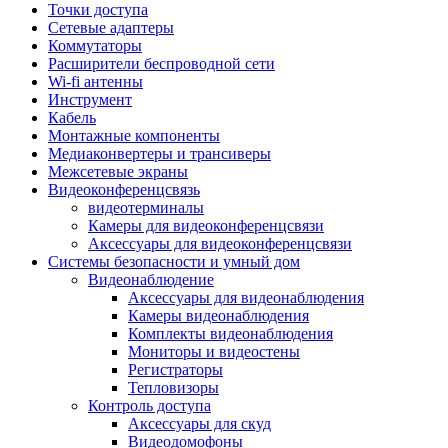
Штроборезы
Точки доступа
Фрезеры
Сетевые адаптеры
Степлеры строительные
Коммутаторы
Станки
Расширители беспроводной сети
Пистолеты клеевые
Wi-fi антенны
Удлинители силовые
Инструмент
Пилки и полотна
Кабель
Граверы
Монтажные компоненты
Наборы бит и сверел
Медиаконвертеры и трансиверы
Инструмент многофункциональный
Межсетевые экраны
Круги, диски, фрезы
Видеоконференцсвязь
Аксессуары для электро и
видеотерминалы
пневмоинструмента
Камеры для видеоконференцсвязи
Аккумуляторы для инструмента
Аксессуары для видеоконференцсвязи
Зарядные устройства для аккумуляторов
Системы безопасности и умный дом
Миксеры строительные
Видеонаблюдение
Молотки отбойные
Аксессуары для видеонаблюдения
Паяльное оборудование
Камеры видеонаблюдения
Садовая техника
Комплекты видеонаблюдения
Минимойки
Мониторы и видеостены
Аксессуары для минимоек
Регистраторы
Газонокосилки и триммеры
Тепловизоры
Газонокосилки
Контроль доступа
Культиваторы и мотоблоки
Аксессуары для скуд
Аэраторы и скарификаторы
Видеодомофоны