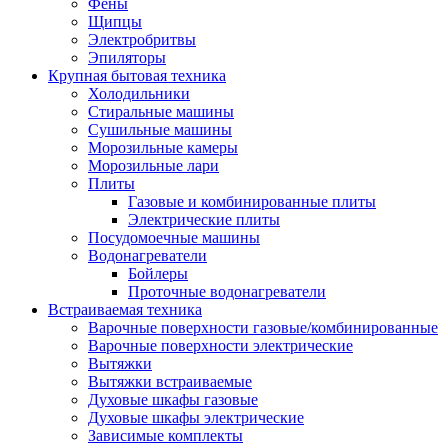
Воздухоочистители
Фены
Кондиционеры
Щипцы
Обогреватели
Электробритвы
Сушилки для рук
Эпиляторы
Тепловентиляторы
Крупная бытовая техника
Тепловые завесы
Холодильники
Тепловые пушки
Стиральные машины
Увлажнители
Сушильные машины
Радиаторы
Морозильные камеры
Медицинская техника
Морозильные лари
Ингаляторы
Плиты
Назальные аспираторы
Газовые и комбинированные плиты
Стетоскопы
Электрические плиты
Термометры
Посудомоечные машины
Тонометры
Водонагреватели
Электрические грелки
Бойлеры
Аудио-видео техника
Проточные водонагреватели
Аксессуары для аудио-видео техники
Встраиваемая техника
Кабели для аудио и видео
Варочные поверхности газовые/комбинированные
Кронштейны для акустики
Варочные поверхности электрические
Аудио системы
Вытяжки
Магнитолы
Вытяжки встраиваемые
Музыкальные центры
Духовые шкафы газовые
Диктофоны
Духовые шкафы электрические
Домашние кинотеатры
Зависимые комплекты