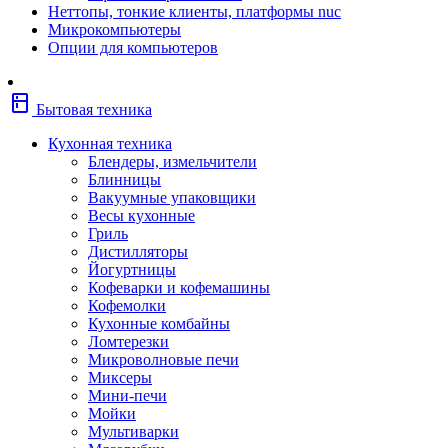
Неттопы, тонкие клиенты, платформы nuc
Фены
Микрокомпьютеры
Щипцы
Опции для компьютеров
Электробритвы
Эпиляторы
Крупная бытовая техника
kitchen
Холодильники
Бытовая техника
Стиральные машины
Сушильные машины
Кухонная техника
Морозильные камеры
Блендеры, измельчители
Морозильные лари
Блинницы
Плиты
Вакуумные упаковщики
Газовые и комбинированные плит
Весы кухонные
Электрические плиты
Гриль
Посудомоечные машины
Дистилляторы
Водонагреватели
Йогуртницы
Бойлеры
Кофеварки и кофемашины
Проточные водонагреватели
Кофемолки
Встраиваемая техника
Кухонные комбайны
Варочные поверхности газовые/
Ломтерезки
комбинированные
Микроволновые печи
Варочные поверхности электрические
Миксеры
Вытяжки
Мини-печи
Вытяжки встраиваемые
Мойки
Духовые шкафы газовые
Мультиварки
Духовые шкафы электрические