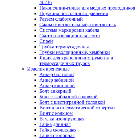
лотков
46236
Разделитель для лотка
Наконечник-гильза для медных проводников
Рейки профильные конструкционн
Пружина постоянного давления
несущие
Разъем слаботочный
Секция угловая для кабельных лот
Сжим ответвительный, ответвитель
Соединитель для кабельных лотко
Система маркировки кабеля
Каналы настенного и потолочного монт
Скотч и изоляционная лента
Заглушка для кабель-канала
Спрей
Зажим кабельный для кабель-кана
Трубка термоусадочная
Кабель-канал
Трубки изоляционные, кембрики
Кабель-канал напольный
Ящик для хранения инструмента и
Кабель-канал настенный (парапет
термоусадочных трубок
Коробка монтажная для настенног
Изделия крепежные
кабель-канала
Анкер болтовой
Коробка распределительная для си
Анкер забивной
кабель-каналов
Анкер клиновой
Крышка для настенного кабель-ка
Болт анкерный
Панель лицевая для настенного ка
Болт с т-образной головкой
канала
Болт с шестигранной головкой
Перегородка разделительная для
Винт для пневматической отвертки
настенного кабель-канала
Винт с кольцом
Переходник для кабель-канала
Втулка изолирующая
Поворот для кабель-канала
Гайка длинная
Поворот для настенного кабель-ка
Гайка скользящая
Рамка для ввода настенного кабель
Гайка стопорная