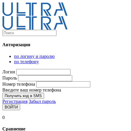
Каталог
Ultra-выгодно!
Авторизация
Компьютеры и комплектующие
Ноутбуки
по логину и паролю
Персональные компьютеры
по телефону
Моноблоки
Мониторы
Логин
Комплектующие
Пароль
Корпуса
Номер телефона
Аксессуары для корпусов
Корпуса fullatx и atx
Введите ваш номер телефона
Корпуса matx
Получить код в SMS
Корпуса miniitx
Регистрация
Забыл пароль
Корпуса для серверов
ВОЙТИ
Материнские платы
Cpu integrated
0
Socket-1151
Socket-1200
Сравнение