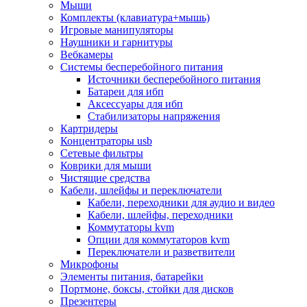
Мыши
Программное обеспечение
Комплекты (клавиатура+мышь)
Операционные системы
Игровые манипуляторы
Антивирусное по
Наушники и гарнитуры
Офисные приложения
Вебкамеры
Неттопы, тонкие клиенты, платформы nuc
Системы бесперебойного питания
Микрокомпьютеры
Источники бесперебойного питания
Опции для компьютеров
Батареи для ибп
Бытовая техника
Аксессуары для ибп
Кухонная техника
Стабилизаторы напряжения
Блендеры, измельчители
Картридеры
Блинницы
Концентраторы usb
Вакуумные упаковщики
Сетевые фильтры
Весы кухонные
Коврики для мыши
Гриль
Чистящие средства
Дистилляторы
Кабели, шлейфы и переключатели
Йогуртницы
Кабели, переходники для аудио и видео
Кофеварки и кофемашины
Кабели, шлейфы, переходники
Кофемолки
Коммутаторы kvm
Кухонные комбайны
Опции для коммутаторов kvm
Ломтерезки
Переключатели и разветвители
Микроволновые печи
Микрофоны
Миксеры
Элементы питания, батарейки
Мини-печи
Портмоне, боксы, стойки для дисков
Мойки
Презентеры
Мультиварки