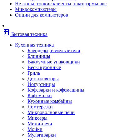
Неттопы, тонкие клиенты, платформы nuc
Фены
Микрокомпьютеры
Щипцы
Опции для компьютеров
Электробритвы
Эпиляторы
Крупная бытовая техника
kitchen
Холодильники
Бытовая техника
Стиральные машины
Сушильные машины
Кухонная техника
Морозильные камеры
Блендеры, измельчители
Морозильные лари
Блинницы
Плиты
Вакуумные упаковщики
Газовые и комбинированные плит
Весы кухонные
Электрические плиты
Гриль
Посудомоечные машины
Дистилляторы
Водонагреватели
Йогуртницы
Бойлеры
Кофеварки и кофемашины
Проточные водонагреватели
Кофемолки
Встраиваемая техника
Кухонные комбайны
Варочные поверхности газовые/комбин
Ломтерезки
Варочные поверхности электрические
Микроволновые печи
Вытяжки
Миксеры
Вытяжки встраиваемые
Мини-печи
Духовые шкафы газовые
Мойки
Духовые шкафы электрические
Мультиварки
Зависимые комплекты