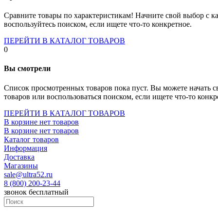
Socket-1700
Socket-1150
Сравните товары по характеристикам! Начните свой выбор с ка
Socket-2066
воспользуйтесь поиском, если ищете что-то конкретное.
Socket-775
Socket-fm2
ПЕРЕЙТИ В КАТАЛОГ ТОВАРОВ
Socket-am4
0
Socket-trx4
Материнские платы для серверов
Вы смотрели
Процессоры
Socket- amd am4
Список просмотренных товаров пока пуст. Вы можете начать с
Socket- intel s1151
товаров или воспользоваться поиском, если ищете что-то конкр
Socket- intel s2066
socket- intel s1200
ПЕРЕЙТИ В КАТАЛОГ ТОВАРОВ
Socket- intel s1700
В корзине нет товаров
Процессоры для серверов
В корзине нет товаров
Видеокарты
Каталог товаров
Оперативная память
Информация
Память ddr2
Доставка
Память ddr3
Магазины
Память ddr4
sale@ultra52.ru
Память ddr5
8 (800) 200-23-44
Память sodimm
звонок бесплатный
Память для серверов
Устройства охлаждения
Жидкостное охлаждение