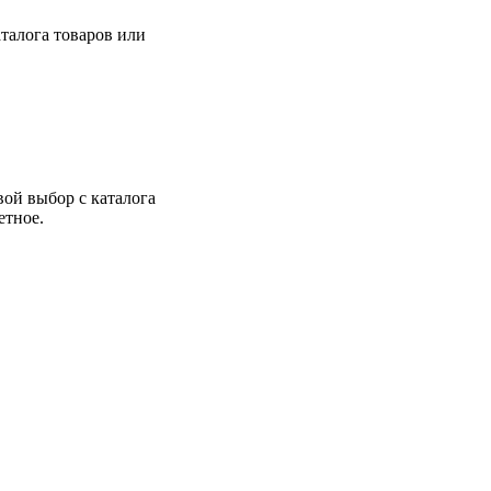
талога товаров или
вой выбор с каталога
етное.