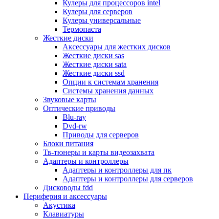
Кулеры для процессоров intel
Микрофоны
Кулеры для серверов
Элементы питания, батарейки
Кулеры универсальные
Портмоне, боксы, стойки для дисков
Термопаста
Презентеры
Жесткие диски
Виртуальные очки
Аксессуары для жестких дисков
Аксессуары и опции для ноутбуков
Жесткие диски sas
Клавиатуры для ноутбуков
Жесткие диски sata
Сумки
Жесткие диски ssd
Адаптеры и зарядные устройства
Опции к системам хранения
Подставки
Системы хранения данных
Док станции, порт репликаторы
Звуковые карты
Батареи
Оптические приводы
Разное
Blu-ray
Носители информации
Dvd-rw
Внешние жесткие диски
Приводы для серверов
Карты памяти
Блоки питания
Оптические носители
Тв-тюнеры и карты видеозахвата
Blu-ray
Адаптеры и контроллеры
Cd-r
Адаптеры и контроллеры для пк
Cd-rw
Адаптеры и контроллеры для серверов
Dvd-r
Дисководы fdd
Dvdr
Периферия и аксессуары
Dvdrw
Акустика
Флешки
Клавиатуры
Серверы