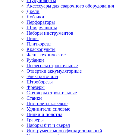
Шуруповерты
Ножницы по металлу
Аксессуары для сварочного оборудования
Тележки садовые
Дрели
Умывальники
Лобзики
Автомобильная техника
Перфораторы
Автозвук
Шлифмашины
Автомагнитолы
Наборы инструментов
Колонки
Пилы
Сабвуферы
Плиткорезы
Усилители
Краскопульты
Модуляторы fm
Фены технические
Аксессуары
Рубанки
Электроника
Пылесосы строительные
Видеорегистраторы
Отвертки аккумуляторные
Радар-детекторы
Электроточила
Парковочные радары
Штроборезы
Навигаторы и аксессуары
Фрезеры
Аксессуары к навигаторам
Степлеры строительные
Навигаторы
Станки
Алкотестеры
Пистолеты клеевые
Камеры заднего вида
Удлинители силовые
Автомобильные антенны
Пилки и полотна
Сигнализации автомобильные
Граверы
Автоинверторы
Наборы бит и сверел
Телевизоры и мониторы автомобильные
Инструмент многофункциональный
Аксессуары