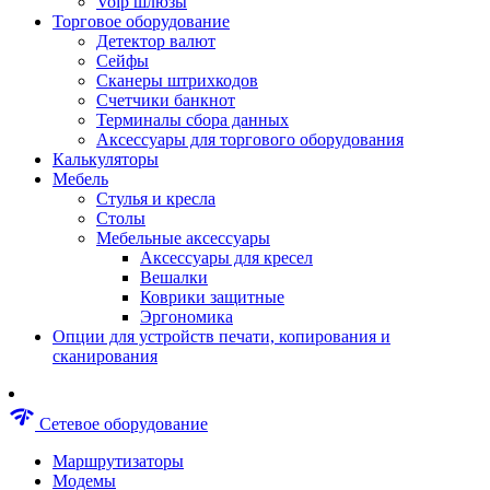
Voip шлюзы
Аксессуары для пневмоинструментов
Торговое оборудование
Гайковерты пневматические
Детектор валют
Инструмент пневматический
Сейфы
Инструмент измерительный
Сканеры штрихкодов
Краскораспылители пневматические
Счетчики банкнот
Наборы пневматические
Терминалы сбора данных
Пистолеты пневматические
Аксессуары для торгового оборудования
Шлифмашины пневматические
Калькуляторы
Сварочные аппараты
Мебель
Шуруповерты
Стулья и кресла
Аксессуары для сварочного оборудован
Столы
Дрели
Мебельные аксессуары
Лобзики
Аксессуары для кресел
Перфораторы
Вешалки
Шлифмашины
Коврики защитные
Наборы инструментов
Эргономика
Пилы
Опции для устройств печати, копирования и
Плиткорезы
сканирования
Краскопульты
Фены технические
Рубанки
network_check
Сетевое оборудование
Пылесосы строительные
Отвертки аккумуляторные
Маршрутизаторы
Электроточила
Модемы