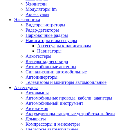
Запчасти и другие расходные материалы
Усилители
Автоподатчики
Модуляторы fm
Блоки лазера
Аксессуары
Боксы для сбора тонера и сбора чернил
Электроника
(памперс)
Видеорегистраторы
Валы переноса заряда/магнитные валы
Радар-детекторы
Валы резиновые/тефлоновые
Парковочные радары
Втулки/подшипники/бушинги
Навигаторы и аксессуары
Девелоперы
Аксессуары к навигаторам
Дозирущие лезвия
Навигаторы
Другие зип
Алкотестеры
Кабели
Камеры заднего вида
Крышки
Автомобильные антенны
Лампы
Сигнализации автомобильные
Лотки, кассеты
Автоинверторы
Моторы/двигатели/редукторы
Телевизоры и мониторы автомобильные
Муфты
Аксессуары
Платы
Автолампы
Платы форматирования
Автомобильные провода, кабели, адаптеры
Ракели
Автомобильный инструмент
Ремни
Автохимия
Ролики/наборы роликов/насадки
Аккумуляторы, зарядные устройства, кабели
Ручки/кнопки/флажки/рычаги
Домкраты
Сервисные наборы
Компрессоры и манометры
Смазки
Пылесосы автомобильные