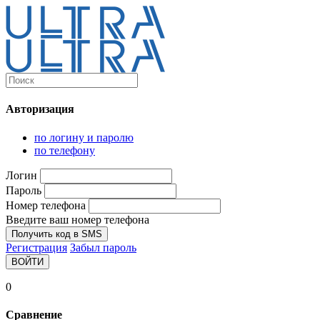
Каталог
Ultra-выгодно!
Авторизация
Компьютеры и комплектующие
Ноутбуки
по логину и паролю
Персональные компьютеры
по телефону
Моноблоки
Мониторы
Логин
Комплектующие
Пароль
Корпуса
Номер телефона
Аксессуары для корпусов
Корпуса fullatx и atx
Введите ваш номер телефона
Корпуса matx
Получить код в SMS
Корпуса miniitx
Регистрация
Забыл пароль
Корпуса для серверов
ВОЙТИ
Материнские платы
Cpu integrated
0
Socket-1151
Socket-1200
Сравнение