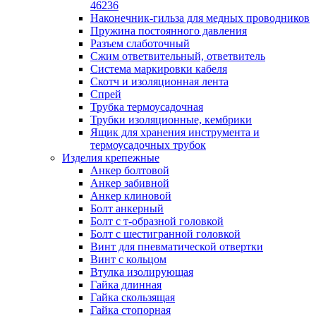
лотков
46236
Разделитель для лотка
Наконечник-гильза для медных проводников
Рейки профильные конструкционн
Пружина постоянного давления
несущие
Разъем слаботочный
Секция угловая для кабельных лот
Сжим ответвительный, ответвитель
Соединитель для кабельных лотко
Система маркировки кабеля
Каналы настенного и потолочного монт
Скотч и изоляционная лента
Заглушка для кабель-канала
Спрей
Зажим кабельный для кабель-кана
Трубка термоусадочная
Кабель-канал
Трубки изоляционные, кембрики
Кабель-канал напольный
Ящик для хранения инструмента и
Кабель-канал настенный (парапет
термоусадочных трубок
Коробка монтажная для настенног
Изделия крепежные
кабель-канала
Анкер болтовой
Коробка распределительная для си
Анкер забивной
кабель-каналов
Анкер клиновой
Крышка для настенного кабель-ка
Болт анкерный
Панель лицевая для настенного ка
Болт с т-образной головкой
канала
Болт с шестигранной головкой
Перегородка разделительная для
Винт для пневматической отвертки
настенного кабель-канала
Винт с кольцом
Переходник для кабель-канала
Втулка изолирующая
Поворот для кабель-канала
Гайка длинная
Поворот для настенного кабель-ка
Гайка скользящая
Рамка для ввода настенного кабель
Гайка стопорная