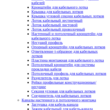
Зажим несущего троса
кабелей
Зажим/клипса для крепления труб
Кронштейн для кабельного лотка
Скоба крепежная
Крышка для кабельных лотков
Скоба с гвоздем
Крышка угловой секции кабельных лотков
Соединитель провода
Лоток кабельный лестничный
Материалы для подключения
Лоток кабельный листовой
Аксессуары для распределительн
Лоток кабельный проволочный
коробок/корпусов для монтажа в с
Настенный и потолочный кронштейн для
и в потолке
кабельного лотка
Зажим безвинтовой клеммный
Несущий профиль
Коробка клеммная
Опорный кронштейн для кабельных лотков
Коробка распределительная для
Ответвление т-образное для кабельных
потолочных светильников
лотков
Крышка для распределительной
Пластина монтажная для кабельного лотка
коробки/корпуса для монтажа в ст
Потолочный кронштейн для системы
в потолке
прокладки кабеля
Распределительная коробка/корпус
Потолочный профиль для кабельных лотков
монтажа в стене и в потолке
Разделитель для лотка
Распределительная коробка/корпус
Рейки профильные конструкционные/
монтажа на стене и на потолке
несущие
Система электромонтажных колонн
Секция угловая для кабельных лотков
Электромонтажная колонна
Соединитель для кабельных лотков
Системы ввода для кабелей и проводов
Каналы настенного и потолочного монтажа
Ввод кабельный/сальник
Заглушка для кабель-канала
Уплотнитель для кабельного разъе
Зажим кабельный для кабель-канала