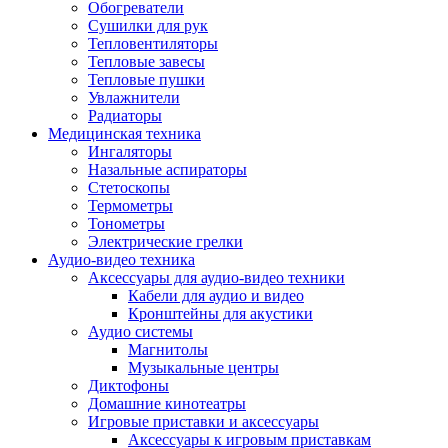
Усилители
Обогреватели
Плееры и аксессуары
Сушилки для рук
Плееры
Тепловентиляторы
Фото и видеокамеры
Тепловые завесы
Фотоаппараты
Тепловые пушки
Зеркальные фотоаппараты
Увлажнители
Видеокамеры
Радиаторы
Экшн-камеры
Медицинская техника
Аксессуары для фото- видео техники
Ингаляторы
Штативы
Назальные аспираторы
Объективы
Стетоскопы
Аккумуляторы
Термометры
Зарядные устройства
Тонометры
Чехлы и сумки
Электрические грелки
Бинокли
Аудио-видео техника
Другое
Аксессуары для аудио-видео техники
Фоторамки
Кабели для аудио и видео
Аксессуары
Кронштейны для акустики
Для воздухоочистителей и увлажнителе
Аудио системы
Для вытяжек
Магнитолы
Для климатической техники
Музыкальные центры
Для кофейного оборудования
Диктофоны
Для крупной бытовой техники
Домашние кинотеатры
Для кухонной техники
Игровые приставки и аксессуары
Для медицинского оборудования
Аксессуары к игровым приставкам