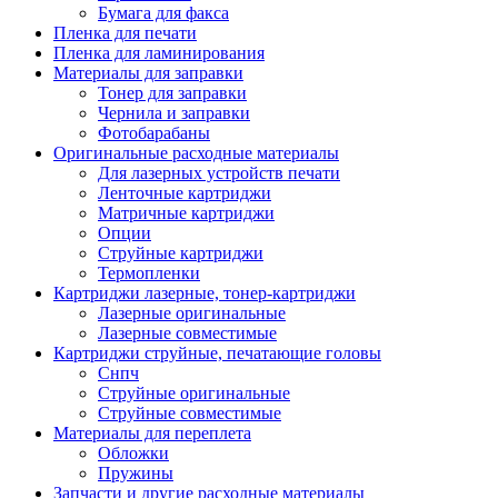
Бумага для факса
Изделия для прокладки кабеля и электромонт
Пленка для печати
Арматура кабельная/изоляционные
Пленка для ламинирования
материалы
Материалы для заправки
Гильза соединительная для
Тонер для заправки
алюминиевых проводников под
Чернила и заправки
опрессовку
Фотобарабаны
Гильза соединительная для медны
Оригинальные расходные материалы
проводников под опрессовку
Для лазерных устройств печати
Гильза соединительная со срывны
Ленточные картриджи
болтами
Матричные картриджи
Заглушка термоусадочная концева
Опции
Зажим соединительный,
Струйные картриджи
ответвительный
Термопленки
Лубрикант-гель для смазки кабеля
Картриджи лазерные, тонер-картриджи
Муфта кабельная концевая
Лазерные оригинальные
Муфта кабельная соединительная
Лазерные совместимые
Наконечник быстроразмыкаемый
Картриджи струйные, печатающие головы
Наконечник кабельный со срывн
Снпч
болтами
Струйные оригинальные
Наконечник кабельный трубчатый
Струйные совместимые
медных проводников
Материалы для переплета
Наконечник обжимной кабельный
Обложки
алюминиевых проводников
Пружины
Наконечник обжимной кабельный
Запчасти и другие расходные материалы
медных проводников