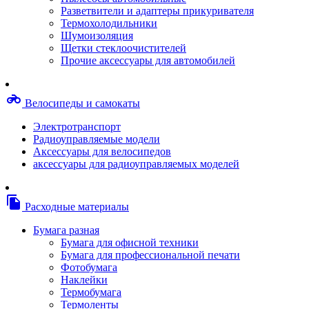
Степлерные скобы, скрепки
Разветвители и адаптеры прикуривателя
Термопленки
Термохолодильники
Термоузлы/печки/тэны
Шумоизоляция
Тормозные площадки
Щетки стеклоочистителей
Узлы/комплекты переноса изображений
Прочие аксессуары для автомобилей
Фотобарабаны
Чипы
Шестерни
motorcycle
Велосипеды и самокаты
Шлейфы
Чистящие средства, скотч, фломастеры
Электротранспорт
Баллоны со сжатым воздухом
Радиоуправляемые модели
Салфетки для чистки оргтехники
Аксессуары для велосипедов
Скотч, фломастеры
аксессуары для радиоуправляемых моделей
Чистящие спреи, жидкости и пены
Конверты, боксы, портмоне, стойки для диско
Портмоне для дисков
file_copy
Расходные материалы
Картриджи для специализированных принтер
Оригинальные
Бумага разная
Совместимые
Бумага для офисной техники
Другие картриджи и твердые чернила
Бумага для профессиональной печати
Картриджи и твердые чернила
Фотобумага
Картриджи матричные, чернила
Наклейки
Расходные материалы для профессиональной
Термобумага
печати
Термоленты
Электрика