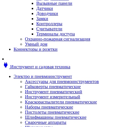
Мотоблоки
Вызывные панели
Генераторы
Датчики
Снегоуборщики
Доводчики
Воздуходувки
Замки
Цепные и бензопилы
Контроллеры
Оснастка к садовой технике
Считыватели
Садовые насосы
Терминалы доступа
Поливочное оборудование
Охранно-пожарная сигнализация
Садовые измельчители
Умный дом
Ножницы и кусторезы
Коннекторы и розетки
Гидроаккумуляторы
Мотобуры
Садовый инструмент
power
Инструмент и садовая техника
Аксессуары для садовых инструментов
Грабли
Электро и пневмоинструмент
Инструмент ручной
Аксессуары для пневмоинструментов
Лопаты
Гайковерты пневматические
Садово-посадочные инструменты
Инструмент пневматический
Садовые ножницы
Инструмент измерительный
Садовые пилы и ножи
Краскораспылители пневматические
Секаторы и сучкорезы
Наборы пневматические
Топоры
Пистолеты пневматические
Баллоны газовые
Шлифмашины пневматические
Мангалы и коптильни
Сварочные аппараты
Мебель для сада