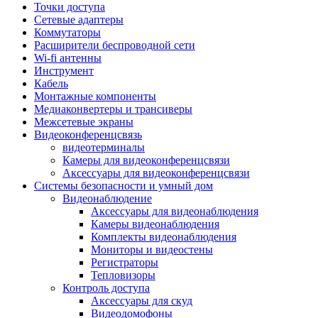
Штроборезы
Точки доступа
Фрезеры
Сетевые адаптеры
Степлеры строительные
Коммутаторы
Станки
Расширители беспроводной сети
Пистолеты клеевые
Wi-fi антенны
Удлинители силовые
Инструмент
Пилки и полотна
Кабель
Граверы
Монтажные компоненты
Наборы бит и сверел
Медиаконвертеры и трансиверы
Инструмент многофункциональный
Межсетевые экраны
Круги, диски, фрезы
Видеоконференцсвязь
Аксессуары для электро и
видеотерминалы
пневмоинструмента
Камеры для видеоконференцсвязи
Аккумуляторы для инструмента
Аксессуары для видеоконференцсвязи
Зарядные устройства для аккумуляторов
Системы безопасности и умный дом
Миксеры строительные
Видеонаблюдение
Молотки отбойные
Аксессуары для видеонаблюдения
Паяльное оборудование
Камеры видеонаблюдения
Садовая техника
Комплекты видеонаблюдения
Минимойки
Мониторы и видеостены
Аксессуары для минимоек
Регистраторы
Газонокосилки и триммеры
Тепловизоры
Газонокосилки
Контроль доступа
Культиваторы и мотоблоки
Аксессуары для скуд
Аэраторы и скарификаторы
Видеодомофоны