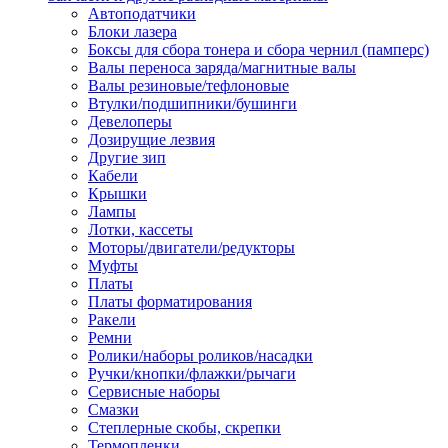
Автоподатчики
Наконечник обжимной кабельный
Блоки лазера
медных проводников в соответств
Боксы для сбора тонера и сбора чернил (памперс)
din 46236
Валы переноса заряда/магнитные валы
Наконечник-гильза для медных
Валы резиновые/тефлоновые
проводников
Втулки/подшипники/бушинги
Пружина постоянного давления
Девелоперы
Разъем слаботочный
Дозирущие лезвия
Сжим ответвительный, ответвите
Другие зип
Система маркировки кабеля
Кабели
Скотч и изоляционная лента
Крышки
Спрей
Лампы
Трубка термоусадочная
Лотки, кассеты
Трубки изоляционные, кембрики
Моторы/двигатели/редукторы
Ящик для хранения инструмента и
Муфты
термоусадочных трубок
Платы
Изделия крепежные
Платы форматирования
Анкер болтовой
Ракели
Анкер забивной
Ремни
Анкер клиновой
Ролики/наборы роликов/насадки
Болт анкерный
Ручки/кнопки/флажки/рычаги
Болт с т-образной головкой
Сервисные наборы
Болт с шестигранной головкой
Смазки
Винт для пневматической отвертк
Степлерные скобы, скрепки
Винт с кольцом
Термопленки