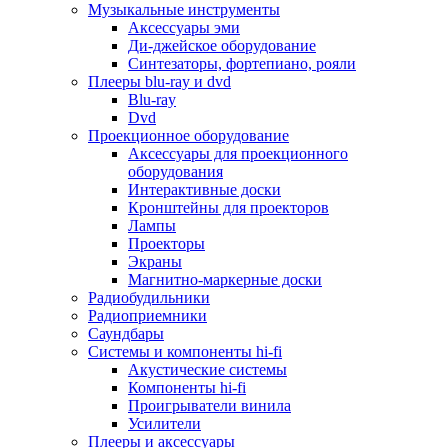
Для микроволновок
Музыкальные инструменты
Для пылесосов
Аксессуары эми
Для техники по уходу за одеждой
Ди-джейское оборудование
Для техники по уходу за собой
Синтезаторы, фортепиано, рояли
Для фильтров воды
Плееры blu-ray и dvd
Дополнительные принадлежности
Blu-ray
Телевизоры и аксессуары
Dvd
Телевизоры
Проекционное оборудование
Аксессуары для телевизоров
Аксессуары для проекционного
Комплекты спутникового тв
оборудования
Кронштейны и подставки для тв
Интерактивные доски
Приставки smart box
Кронштейны для проекторов
Прочие аксессуары для тв
Лампы
Пульты ду
Проекторы
Тв антенны
Экраны
Цифровые тв ресиверы
Магнитно-маркерные доски
Профессиональные панели
Радиобудильники
Смартфоны и планшеты
Радиоприемники
Смартфоны
Саундбары
Планшетные устройства
Системы и компоненты hi-fi
Смарт-часы
Акустические системы
Сотовые телефоны
Компоненты hi-fi
Планшеты для рисования
Проигрыватели винила
Электронные книги
Усилители
Аксессуары для смартфонов и планшетов
Плееры и аксессуары