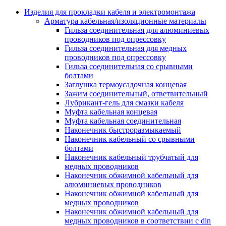
Аксессуары кабельных лотков
монтажные
Изделия для прокладки кабеля и электромонтажа
Деталь крепежная для несущих и 
Арматура кабельная/изоляционные материалы
профильных реек
Гильза соединительная для алюминиевых
Зажим для крышки системы
проводников под опрессовку
поддержки кабелей
Гильза соединительная для медных
Кронштейн для кабельного лотка
проводников под опрессовку
Крышка для кабельных лотков
Гильза соединительная со срывными
Крышка угловой секции кабельны
болтами
лотков
Заглушка термоусадочная концевая
Лоток кабельный лестничный
Зажим соединительный, ответвительный
Лоток кабельный листовой
Лубрикант-гель для смазки кабеля
Лоток кабельный проволочный
Муфта кабельная концевая
Настенный и потолочный кроншт
Муфта кабельная соединительная
для кабельного лотка
Наконечник быстроразмыкаемый
Несущий профиль
Наконечник кабельный со срывными
Опорный кронштейн для кабельн
болтами
лотков
Наконечник кабельный трубчатый для
Ответвление т-образное для кабел
медных проводников
лотков
Наконечник обжимной кабельный для
Пластина монтажная для кабельно
алюминиевых проводников
лотка
Наконечник обжимной кабельный для
Потолочный кронштейн для сист
медных проводников
прокладки кабеля
Наконечник обжимной кабельный для
Потолочный профиль для кабельн
медных проводников в соответствии с din