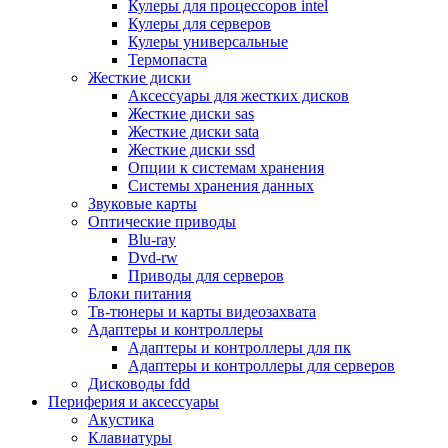
Кулеры для процессоров intel
Микрофоны
Кулеры для серверов
Элементы питания, батарейки
Кулеры универсальные
Портмоне, боксы, стойки для дисков
Термопаста
Презентеры
Жесткие диски
Виртуальные очки
Аксессуары для жестких дисков
Аксессуары и опции для ноутбуков
Жесткие диски sas
Клавиатуры для ноутбуков
Жесткие диски sata
Сумки
Жесткие диски ssd
Адаптеры и зарядные устройства
Опции к системам хранения
Подставки
Системы хранения данных
Док станции, порт репликаторы
Звуковые карты
Батареи
Оптические приводы
Разное
Blu-ray
Носители информации
Dvd-rw
Внешние жесткие диски
Приводы для серверов
Карты памяти
Блоки питания
Оптические носители
Тв-тюнеры и карты видеозахвата
Blu-ray
Адаптеры и контроллеры
Cd-r
Адаптеры и контроллеры для пк
Cd-rw
Адаптеры и контроллеры для серверов
Dvd-r
Дисководы fdd
Dvdr
Периферия и аксессуары
Dvdrw
Акустика
Флешки
Клавиатуры
Серверы