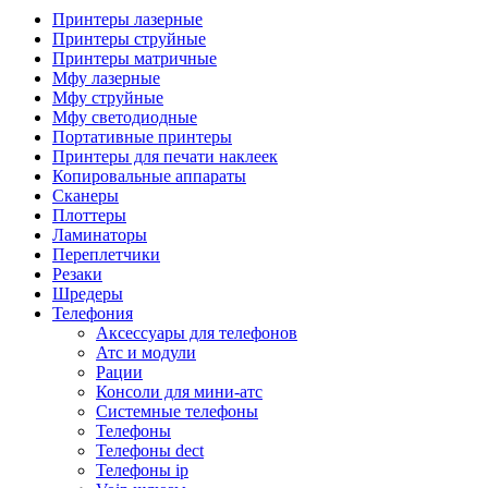
Камеры для видеоконференцсвязи
Принтеры лазерные
Аксессуары для видеоконференцсвязи
Принтеры струйные
Системы безопасности и умный дом
Принтеры матричные
Видеонаблюдение
Мфу лазерные
Аксессуары для видеонаблюдения
Мфу струйные
Камеры видеонаблюдения
Мфу светодиодные
Комплекты видеонаблюдения
Портативные принтеры
Мониторы и видеостены
Принтеры для печати наклеек
Регистраторы
Копировальные аппараты
Тепловизоры
Сканеры
Контроль доступа
Плоттеры
Аксессуары для скуд
Ламинаторы
Видеодомофоны
Переплетчики
Вызывные панели
Резаки
Датчики
Шредеры
Доводчики
Телефония
Замки
Аксессуары для телефонов
Контроллеры
Атс и модули
Считыватели
Рации
Терминалы доступа
Консоли для мини-атс
Охранно-пожарная сигнализация
Системные телефоны
Умный дом
Телефоны
Коннекторы и розетки
Телефоны dect
Инструмент и садовая техника
Телефоны ip
Электро и пневмоинструмент