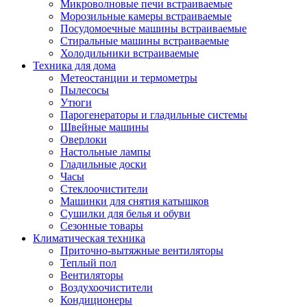
Игровые приставки и аксессуары
Микроволновые печи встраиваемые
Аксессуары к игровым приставка
Морозильные камеры встраиваемые
Музыкальные инструменты
Посудомоечные машины встраиваемые
Аксессуары эми
Стиральные машины встраиваемые
Ди-джейское оборудование
Холодильники встраиваемые
Синтезаторы, фортепиано, рояли
Техника для дома
Плееры blu-ray и dvd
Метеостанции и термометры
Blu-ray
Пылесосы
Dvd
Утюги
Проекционное оборудование
Парогенераторы и гладильные системы
Аксессуары для проекционного
Швейные машины
оборудования
Оверлоки
Интерактивные доски
Настольные лампы
Кронштейны для проекторов
Гладильные доски
Лампы
Часы
Проекторы
Стеклоочистители
Экраны
Машинки для снятия катышков
Магнитно-маркерные доски
Сушилки для белья и обуви
Радиобудильники
Сезонные товары
Радиоприемники
Климатическая техника
Саундбары
Приточно-вытяжные вентиляторы
Системы и компоненты hi-fi
Теплый пол
Акустические системы
Вентиляторы
Компоненты hi-fi
Воздухоочистители
Проигрыватели винила
Кондиционеры