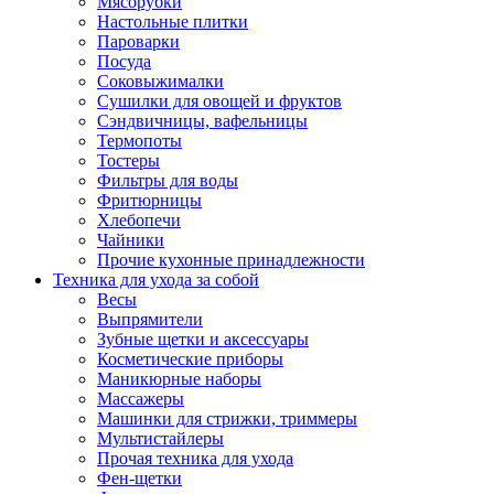
Мясорубки
Зависимые комплекты
Настольные плитки
Микроволновые печи встраиваемые
Пароварки
Морозильные камеры встраиваемые
Посуда
Посудомоечные машины встраиваемые
Соковыжималки
Стиральные машины встраиваемые
Сушилки для овощей и фруктов
Холодильники встраиваемые
Сэндвичницы, вафельницы
Техника для дома
Термопоты
Метеостанции и термометры
Тостеры
Пылесосы
Фильтры для воды
Утюги
Фритюрницы
Парогенераторы и гладильные системы
Хлебопечи
Швейные машины
Чайники
Оверлоки
Прочие кухонные принадлежности
Настольные лампы
Техника для ухода за собой
Гладильные доски
Весы
Часы
Выпрямители
Стеклоочистители
Зубные щетки и аксессуары
Машинки для снятия катышков
Косметические приборы
Сушилки для белья и обуви
Маникюрные наборы
Сезонные товары
Массажеры
Климатическая техника
Машинки для стрижки, триммеры
Приточно-вытяжные вентиляторы
Мультистайлеры
Теплый пол
Прочая техника для ухода
Вентиляторы
Фен-щетки