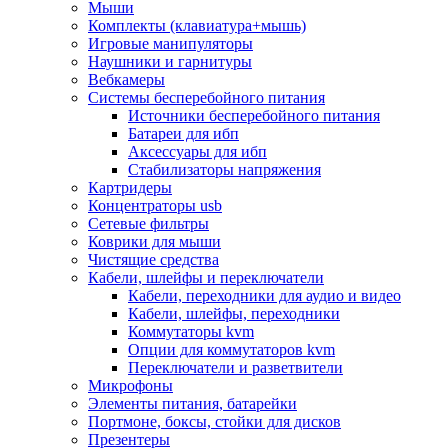
Мыши
Программное обеспечение
Комплекты (клавиатура+мышь)
Операционные системы
Игровые манипуляторы
Антивирусное по
Наушники и гарнитуры
Офисные приложения
Вебкамеры
Неттопы, тонкие клиенты, платформы nuc
Системы бесперебойного питания
Микрокомпьютеры
Источники бесперебойного питания
Опции для компьютеров
Батареи для ибп
Бытовая техника
Аксессуары для ибп
Кухонная техника
Стабилизаторы напряжения
Блендеры, измельчители
Картридеры
Блинницы
Концентраторы usb
Вакуумные упаковщики
Сетевые фильтры
Весы кухонные
Коврики для мыши
Гриль
Чистящие средства
Дистилляторы
Кабели, шлейфы и переключатели
Йогуртницы
Кабели, переходники для аудио и видео
Кофеварки и кофемашины
Кабели, шлейфы, переходники
Кофемолки
Коммутаторы kvm
Кухонные комбайны
Опции для коммутаторов kvm
Ломтерезки
Переключатели и разветвители
Микроволновые печи
Микрофоны
Миксеры
Элементы питания, батарейки
Мини-печи
Портмоне, боксы, стойки для дисков
Мойки
Презентеры
Мультиварки