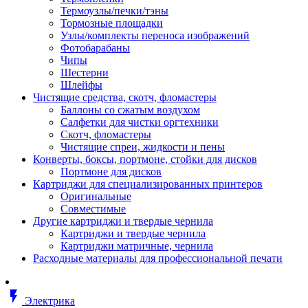
Втулка изолирующая
Термоузлы/печки/тэны
Гайка длинная
Тормозные площадки
Гайка скользящая
Узлы/комплекты переноса изображений
Гайка стопорная
Фотобарабаны
Гайка шестигранная
Чипы
Дюбель универсальный /вставка
Шестерни
Заклепка закладная
Шлейфы
Крюк с винтом
Чистящие средства, скотч, фломастеры
Лента монтажная
Баллоны со сжатым воздухом
Основание монтажное для кабель
Салфетки для чистки оргтехники
стяжек и элементов
Скотч, фломастеры
Растворитель
Чистящие спреи, жидкости и пены
Саморез
Конверты, боксы, портмоне, стойки для дисков
Саморез по дереву
Портмоне для дисков
Скоба такелажная, шакл
Картриджи для специализированных принтеров
Стержень резьбовой
Оригинальные
Универсальная троссовая подвеска
Совместимые
Хомут кабельный (стяжка)
Другие картриджи и твердые чернила
Хомут резьбовой u-образной фор
Картриджи и твердые чернила
(стремянка)
Картриджи матричные, чернила
Шайба
Расходные материалы для профессиональной печати
Шпилька резьбовая
Кабеленесущие системы
Аксессуары для прокладки кабеля
flash_on
питания/ кабеля для передачи дан
Электрика