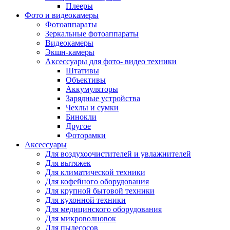
Внешние аккумуляторы
Плееры
Гарнитуры для телефонов
Фото и видеокамеры
Держатели и подставки
Фотоаппараты
Док станции
Зеркальные фотоаппараты
Зарядные устройства
Видеокамеры
Защитные стекла для смартфонов
Экшн-камеры
Кабели и шлейфы
Аксессуары для фото- видео техники
Моноподы
Штативы
Пленки для планшетов
Объективы
Прочие аксессуары для телефонов
Аккумуляторы
Стилусы
Зарядные устройства
Трекеры
Чехлы и сумки
Чехлы для планшетов
Бинокли
Чехлы для смартфонов
Другое
Аксессуары для смарт-часов
Фоторамки
Аксессуары к планшетам для рисования
Аксессуары
Офис
Для воздухоочистителей и увлажнителей
Принтеры лазерные
Для вытяжек
Принтеры струйные
Для климатической техники
Принтеры матричные
Для кофейного оборудования
Мфу лазерные
Для крупной бытовой техники
Мфу струйные
Для кухонной техники
Мфу светодиодные
Для медицинского оборудования
Портативные принтеры
Для микроволновок
Принтеры для печати наклеек
Для пылесосов