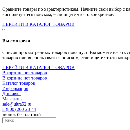
Socket-1700
Socket-1150
Сравните товары по характеристикам! Начните свой выбор с ка
Socket-2066
воспользуйтесь поиском, если ищете что-то конкретное.
Socket-775
Socket-fm2
ПЕРЕЙТИ В КАТАЛОГ ТОВАРОВ
Socket-am4
0
Socket-trx4
Материнские платы для серверов
Вы смотрели
Процессоры
Socket- amd am4
Список просмотренных товаров пока пуст. Вы можете начать с
Socket- intel s1151
товаров или воспользоваться поиском, если ищете что-то конкр
Socket- intel s2066
socket- intel s1200
ПЕРЕЙТИ В КАТАЛОГ ТОВАРОВ
Socket- intel s1700
В корзине нет товаров
Процессоры для серверов
В корзине нет товаров
Видеокарты
Каталог товаров
Оперативная память
Информация
Память ddr2
Доставка
Память ddr3
Магазины
Память ddr4
sale@ultra52.ru
Память ddr5
8 (800) 200-23-44
Память sodimm
звонок бесплатный
Память для серверов
Устройства охлаждения
Жидкостное охлаждение