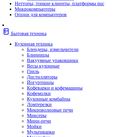
Неттопы, тонкие клиенты, платформы nuc
Фены
Микрокомпьютеры
Щипцы
Опции для компьютеров
Электробритвы
Эпиляторы
Крупная бытовая техника
kitchen
Холодильники
Бытовая техника
Стиральные машины
Сушильные машины
Кухонная техника
Морозильные камеры
Блендеры, измельчители
Морозильные лари
Блинницы
Плиты
Вакуумные упаковщики
Газовые и комбинированные плит
Весы кухонные
Электрические плиты
Гриль
Посудомоечные машины
Дистилляторы
Водонагреватели
Йогуртницы
Бойлеры
Кофеварки и кофемашины
Проточные водонагреватели
Кофемолки
Встраиваемая техника
Кухонные комбайны
Варочные поверхности газовые/
Ломтерезки
комбинированные
Микроволновые печи
Варочные поверхности электрические
Миксеры
Вытяжки
Мини-печи
Вытяжки встраиваемые
Мойки
Духовые шкафы газовые
Мультиварки
Духовые шкафы электрические