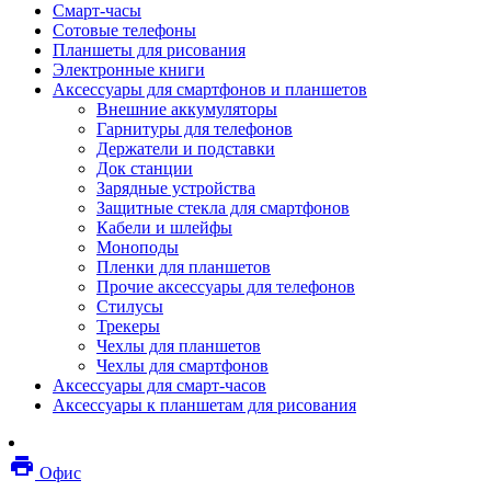
Смарт-часы
Мебель
Сотовые телефоны
Стулья и кресла
Планшеты для рисования
Столы
Электронные книги
Мебельные аксессуары
Аксессуары для смартфонов и планшетов
Аксессуары для кресел
Внешние аккумуляторы
Вешалки
Гарнитуры для телефонов
Коврики защитные
Держатели и подставки
Эргономика
Док станции
Опции для устройств печати, копирования и
Зарядные устройства
сканирования
Защитные стекла для смартфонов
Сетевое оборудование
Кабели и шлейфы
Маршрутизаторы
Моноподы
Модемы
Пленки для планшетов
Точки доступа
Прочие аксессуары для телефонов
Сетевые адаптеры
Стилусы
Коммутаторы
Трекеры
Расширители беспроводной сети
Чехлы для планшетов
Wi-fi антенны
Чехлы для смартфонов
Инструмент
Аксессуары для смарт-часов
Кабель
Аксессуары к планшетам для рисования
Монтажные компоненты
Медиаконвертеры и трансиверы
Межсетевые экраны
local_printshop
Видеоконференцсвязь
Офис
видеотерминалы