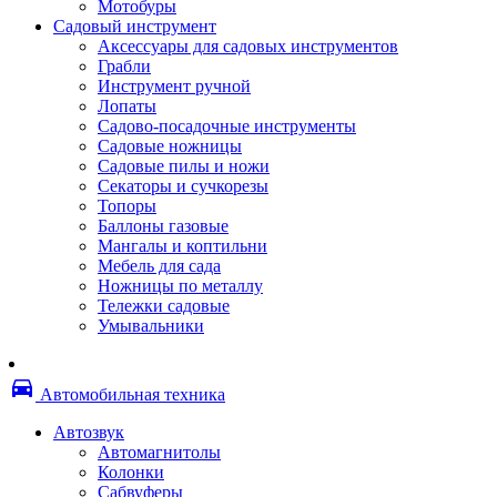
Мотобуры
Термоленты
Садовый инструмент
Бумага для факса
Аксессуары для садовых инструментов
Пленка для печати
Грабли
Пленка для ламинирования
Инструмент ручной
Материалы для заправки
Лопаты
Тонер для заправки
Садово-посадочные инструменты
Чернила и заправки
Садовые ножницы
Фотобарабаны
Садовые пилы и ножи
Оригинальные расходные материалы
Секаторы и сучкорезы
Для лазерных устройств печати
Топоры
Ленточные картриджи
Баллоны газовые
Матричные картриджи
Мангалы и коптильни
Опции
Мебель для сада
Струйные картриджи
Ножницы по металлу
Термопленки
Тележки садовые
Картриджи лазерные, тонер-картриджи
Умывальники
Лазерные оригинальные
Лазерные совместимые
Картриджи струйные, печатающие головы
directions_car
Снпч
Автомобильная техника
Струйные оригинальные
Струйные совместимые
Автозвук
Материалы для переплета
Автомагнитолы
Обложки
Колонки
Пружины
Сабвуферы