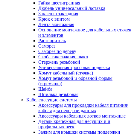
канала в стену/потолок/щит
Гайка шестигранная
Соединитель на стык для настенн
Дюбель универсальный /вставка
кабель-канала
Заклепка закладная
Соединитель/накладка на стык для
Крюк с винтом
кабель-канала
Лента монтажная
Угол внешний для кабель-канала
Основание монтажное для кабельных стяжек
Угол внешний для настенного каб
и элементов
канала
Растворитель
Угол внутренний для кабель-канал
Саморез
Угол т-образный для кабель-канал
Саморез по дереву
Колодки клеммные
Скоба такелажная, шакл
Аксессуары для клеммной колодк
Стержень резьбовой
Колодка заземления клеммная
Универсальная троссовая подвеска
Нулевая шина
Хомут кабельный (стяжка)
Одно-многополюсная клеммная
Хомут резьбовой u-образной формы
колодка
(стремянка)
Перегородка концевая и
Шайба
разделительная для клеммной кол
Шпилька резьбовая
Проходная клеммная колодка
Кабеленесущие системы
Торцевая клемма клеммной колод
Аксессуары для прокладки кабеля питания/
Короба кабельные
кабеля для передачи данных
Короб распределительный щелево
Аксессуары кабельных лотков монтажные
Материал монтажный
Деталь крепежная для несущих и и
Держатель кабельный зажимной
профильных реек
Зажим балочный
Зажим для крышки системы поддержки