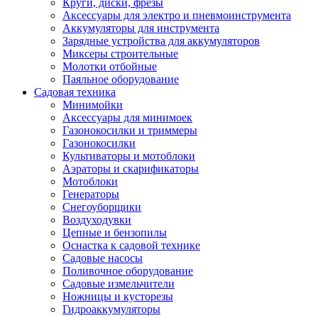
Круги, диски, фрезы
Автолампы
Аксессуары для электро и пневмоинструмента
Автомобильные провода, кабели, адапт
Аккумуляторы для инструмента
Автомобильный инструмент
Зарядные устройства для аккумуляторов
Автохимия
Миксеры строительные
Аккумуляторы, зарядные устройства, ка
Молотки отбойные
Домкраты
Паяльное оборудование
Компрессоры и манометры
Садовая техника
Пылесосы автомобильные
Минимойки
Разветвители и адаптеры прикуривателя
Аксессуары для минимоек
Термохолодильники
Газонокосилки и триммеры
Шумоизоляция
Газонокосилки
Щетки стеклоочистителей
Культиваторы и мотоблоки
Прочие аксессуары для автомобилей
Аэраторы и скарификаторы
Велосипеды и самокаты
Мотоблоки
Электротранспорт
Генераторы
Радиоуправляемые модели
Снегоуборщики
Аксессуары для велосипедов
Воздуходувки
аксессуары для радиоуправляемых моделей
Цепные и бензопилы
Расходные материалы
Оснастка к садовой технике
Бумага разная
Садовые насосы
Бумага для офисной техники
Поливочное оборудование
Бумага для профессиональной печати
Садовые измельчители
Фотобумага
Ножницы и кусторезы
Наклейки
Гидроаккумуляторы
Термобумага