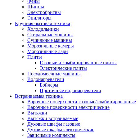
Воздухоочистители
Фены
Кондиционеры
Щипцы
Обогреватели
Электробритвы
Сушилки для рук
Эпиляторы
Тепловентиляторы
Крупная бытовая техника
Тепловые завесы
Холодильники
Тепловые пушки
Стиральные машины
Увлажнители
Сушильные машины
Радиаторы
Морозильные камеры
Медицинская техника
Морозильные лари
Ингаляторы
Плиты
Назальные аспираторы
Газовые и комбинированные плиты
Стетоскопы
Электрические плиты
Термометры
Посудомоечные машины
Тонометры
Водонагреватели
Электрические грелки
Бойлеры
Аудио-видео техника
Проточные водонагреватели
Аксессуары для аудио-видео техники
Встраиваемая техника
Кабели для аудио и видео
Варочные поверхности газовые/комбинированные
Кронштейны для акустики
Варочные поверхности электрические
Аудио системы
Вытяжки
Магнитолы
Вытяжки встраиваемые
Музыкальные центры
Духовые шкафы газовые
Диктофоны
Духовые шкафы электрические
Домашние кинотеатры
Зависимые комплекты