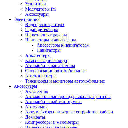
Запчасти и другие расходные материалы
Усилители
Автоподатчики
Модуляторы fm
Блоки лазера
Аксессуары
Боксы для сбора тонера и сбора чернил
Электроника
(памперс)
Видеорегистраторы
Валы переноса заряда/магнитные валы
Радар-детекторы
Валы резиновые/тефлоновые
Парковочные радары
Втулки/подшипники/бушинги
Навигаторы и аксессуары
Девелоперы
Аксессуары к навигаторам
Дозирущие лезвия
Навигаторы
Другие зип
Алкотестеры
Кабели
Камеры заднего вида
Крышки
Автомобильные антенны
Лампы
Сигнализации автомобильные
Лотки, кассеты
Автоинверторы
Моторы/двигатели/редукторы
Телевизоры и мониторы автомобильные
Муфты
Аксессуары
Платы
Автолампы
Платы форматирования
Автомобильные провода, кабели, адаптеры
Ракели
Автомобильный инструмент
Ремни
Автохимия
Ролики/наборы роликов/насадки
Аккумуляторы, зарядные устройства, кабели
Ручки/кнопки/флажки/рычаги
Домкраты
Сервисные наборы
Компрессоры и манометры
Смазки
Пылесосы автомобильные