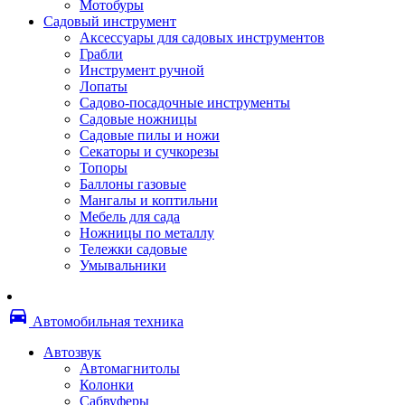
Мотобуры
Термоленты
Садовый инструмент
Бумага для факса
Аксессуары для садовых инструментов
Пленка для печати
Грабли
Пленка для ламинирования
Инструмент ручной
Материалы для заправки
Лопаты
Тонер для заправки
Садово-посадочные инструменты
Чернила и заправки
Садовые ножницы
Фотобарабаны
Садовые пилы и ножи
Оригинальные расходные материалы
Секаторы и сучкорезы
Для лазерных устройств печати
Топоры
Ленточные картриджи
Баллоны газовые
Матричные картриджи
Мангалы и коптильни
Опции
Мебель для сада
Струйные картриджи
Ножницы по металлу
Термопленки
Тележки садовые
Картриджи лазерные, тонер-картриджи
Умывальники
Лазерные оригинальные
Лазерные совместимые
Картриджи струйные, печатающие головы
directions_car
Снпч
Автомобильная техника
Струйные оригинальные
Струйные совместимые
Автозвук
Материалы для переплета
Автомагнитолы
Обложки
Колонки
Пружины
Сабвуферы