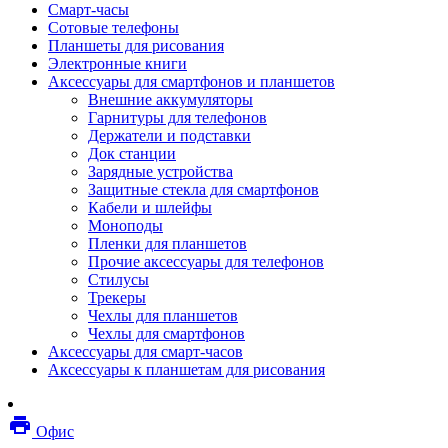
Смарт-часы
Мебель
Сотовые телефоны
Стулья и кресла
Планшеты для рисования
Столы
Электронные книги
Мебельные аксессуары
Аксессуары для смартфонов и планшетов
Аксессуары для кресел
Внешние аккумуляторы
Вешалки
Гарнитуры для телефонов
Коврики защитные
Держатели и подставки
Эргономика
Док станции
Опции для устройств печати, копирования и
Зарядные устройства
сканирования
Защитные стекла для смартфонов
Сетевое оборудование
Кабели и шлейфы
Маршрутизаторы
Моноподы
Модемы
Пленки для планшетов
Точки доступа
Прочие аксессуары для телефонов
Сетевые адаптеры
Стилусы
Коммутаторы
Трекеры
Расширители беспроводной сети
Чехлы для планшетов
Wi-fi антенны
Чехлы для смартфонов
Инструмент
Аксессуары для смарт-часов
Кабель
Аксессуары к планшетам для рисования
Монтажные компоненты
Медиаконвертеры и трансиверы
Межсетевые экраны
local_printshop
Видеоконференцсвязь
Офис
видеотерминалы