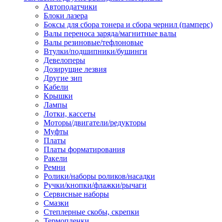
Автоподатчики
Наконечник обжимной кабельный
Блоки лазера
медных проводников в соответств
Боксы для сбора тонера и сбора чернил (памперс)
din 46236
Валы переноса заряда/магнитные валы
Наконечник-гильза для медных
Валы резиновые/тефлоновые
проводников
Втулки/подшипники/бушинги
Пружина постоянного давления
Девелоперы
Разъем слаботочный
Дозирущие лезвия
Сжим ответвительный, ответвите
Другие зип
Система маркировки кабеля
Кабели
Скотч и изоляционная лента
Крышки
Спрей
Лампы
Трубка термоусадочная
Лотки, кассеты
Трубки изоляционные, кембрики
Моторы/двигатели/редукторы
Ящик для хранения инструмента и
Муфты
термоусадочных трубок
Платы
Изделия крепежные
Платы форматирования
Анкер болтовой
Ракели
Анкер забивной
Ремни
Анкер клиновой
Ролики/наборы роликов/насадки
Болт анкерный
Ручки/кнопки/флажки/рычаги
Болт с т-образной головкой
Сервисные наборы
Болт с шестигранной головкой
Смазки
Винт для пневматической отвертк
Степлерные скобы, скрепки
Винт с кольцом
Термопленки