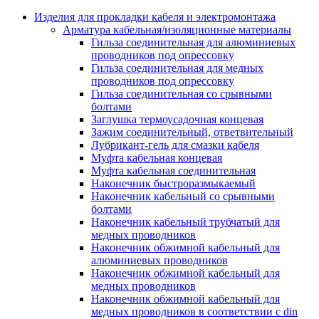
Аксессуары кабельных лотков
монтажные
Изделия для прокладки кабеля и электромонтажа
Деталь крепежная для несущих и 
Арматура кабельная/изоляционные материалы
профильных реек
Гильза соединительная для алюминиевых
Зажим для крышки системы
проводников под опрессовку
поддержки кабелей
Гильза соединительная для медных
Кронштейн для кабельного лотка
проводников под опрессовку
Крышка для кабельных лотков
Гильза соединительная со срывными
Крышка угловой секции кабельны
болтами
лотков
Заглушка термоусадочная концевая
Лоток кабельный лестничный
Зажим соединительный, ответвительный
Лоток кабельный листовой
Лубрикант-гель для смазки кабеля
Лоток кабельный проволочный
Муфта кабельная концевая
Настенный и потолочный кроншт
Муфта кабельная соединительная
для кабельного лотка
Наконечник быстроразмыкаемый
Несущий профиль
Наконечник кабельный со срывными
Опорный кронштейн для кабельн
болтами
лотков
Наконечник кабельный трубчатый для
Ответвление т-образное для кабел
медных проводников
лотков
Наконечник обжимной кабельный для
Пластина монтажная для кабельно
алюминиевых проводников
лотка
Наконечник обжимной кабельный для
Потолочный кронштейн для сист
медных проводников
прокладки кабеля
Наконечник обжимной кабельный для
Потолочный профиль для кабельн
медных проводников в соответствии с din