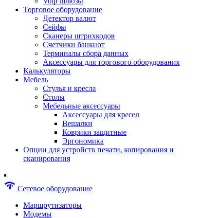
Voip шлюзы
Аксессуары для пневмоинструментов
Торговое оборудование
Гайковерты пневматические
Детектор валют
Инструмент пневматический
Сейфы
Инструмент измерительный
Сканеры штрихкодов
Краскораспылители пневматические
Счетчики банкнот
Наборы пневматические
Терминалы сбора данных
Пистолеты пневматические
Аксессуары для торгового оборудования
Шлифмашины пневматические
Калькуляторы
Сварочные аппараты
Мебель
Шуруповерты
Стулья и кресла
Аксессуары для сварочного оборудован
Столы
Дрели
Мебельные аксессуары
Лобзики
Аксессуары для кресел
Перфораторы
Вешалки
Шлифмашины
Коврики защитные
Наборы инструментов
Эргономика
Пилы
Опции для устройств печати, копирования и
Плиткорезы
сканирования
Краскопульты
Фены технические
Рубанки
network_check
Сетевое оборудование
Пылесосы строительные
Отвертки аккумуляторные
Маршрутизаторы
Электроточила
Модемы