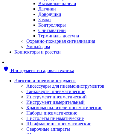
Мотоблоки
Вызывные панели
Генераторы
Датчики
Снегоуборщики
Доводчики
Воздуходувки
Замки
Цепные и бензопилы
Контроллеры
Оснастка к садовой технике
Считыватели
Садовые насосы
Терминалы доступа
Поливочное оборудование
Охранно-пожарная сигнализация
Садовые измельчители
Умный дом
Ножницы и кусторезы
Коннекторы и розетки
Гидроаккумуляторы
Мотобуры
Садовый инструмент
power
Инструмент и садовая техника
Аксессуары для садовых инструментов
Грабли
Электро и пневмоинструмент
Инструмент ручной
Аксессуары для пневмоинструментов
Лопаты
Гайковерты пневматические
Садово-посадочные инструменты
Инструмент пневматический
Садовые ножницы
Инструмент измерительный
Садовые пилы и ножи
Краскораспылители пневматические
Секаторы и сучкорезы
Наборы пневматические
Топоры
Пистолеты пневматические
Баллоны газовые
Шлифмашины пневматические
Мангалы и коптильни
Сварочные аппараты
Мебель для сада