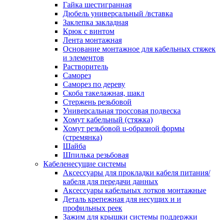
канала в стену/потолок/щит
Гайка шестигранная
Соединитель на стык для настенн
Дюбель универсальный /вставка
кабель-канала
Заклепка закладная
Соединитель/накладка на стык для
Крюк с винтом
кабель-канала
Лента монтажная
Угол внешний для кабель-канала
Основание монтажное для кабельных стяжек
Угол внешний для настенного каб
и элементов
канала
Растворитель
Угол внутренний для кабель-канал
Саморез
Угол т-образный для кабель-канал
Саморез по дереву
Колодки клеммные
Скоба такелажная, шакл
Аксессуары для клеммной колодк
Стержень резьбовой
Колодка заземления клеммная
Универсальная троссовая подвеска
Нулевая шина
Хомут кабельный (стяжка)
Одно-многополюсная клеммная
Хомут резьбовой u-образной формы
колодка
(стремянка)
Перегородка концевая и
Шайба
разделительная для клеммной кол
Шпилька резьбовая
Проходная клеммная колодка
Кабеленесущие системы
Торцевая клемма клеммной колод
Аксессуары для прокладки кабеля питания/
Короба кабельные
кабеля для передачи данных
Короб распределительный щелево
Аксессуары кабельных лотков монтажные
Материал монтажный
Деталь крепежная для несущих и и
Держатель кабельный зажимной
профильных реек
Зажим балочный
Зажим для крышки системы поддержки