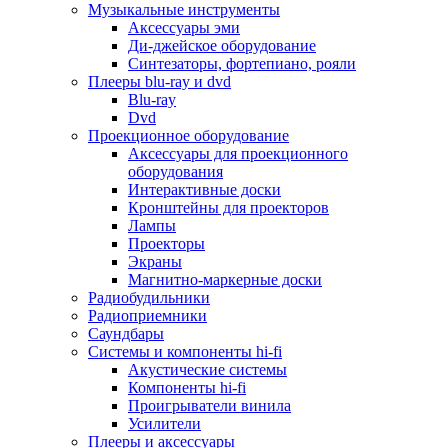
Для микроволновок
Музыкальные инструменты
Для пылесосов
Аксессуары эми
Для техники по уходу за одеждой
Ди-джейское оборудование
Для техники по уходу за собой
Синтезаторы, фортепиано, рояли
Для фильтров воды
Плееры blu-ray и dvd
Дополнительные принадлежности
Blu-ray
Телевизоры и аксессуары
Dvd
Телевизоры
Проекционное оборудование
Аксессуары для телевизоров
Аксессуары для проекционного
Комплекты спутникового тв
оборудования
Кронштейны и подставки для тв
Интерактивные доски
Приставки smart box
Кронштейны для проекторов
Прочие аксессуары для тв
Лампы
Пульты ду
Проекторы
Тв антенны
Экраны
Цифровые тв ресиверы
Магнитно-маркерные доски
Профессиональные панели
Радиобудильники
Смартфоны и планшеты
Радиоприемники
Смартфоны
Саундбары
Планшетные устройства
Системы и компоненты hi-fi
Смарт-часы
Акустические системы
Сотовые телефоны
Компоненты hi-fi
Планшеты для рисования
Проигрыватели винила
Электронные книги
Усилители
Аксессуары для смартфонов и планшетов
Плееры и аксессуары