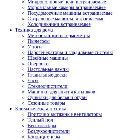
Игровые приставки и аксессуары
Микроволновые печи встраиваемые
Аксессуары к игровым приставка
Морозильные камеры встраиваемые
Музыкальные инструменты
Посудомоечные машины встраиваемые
Аксессуары эми
Стиральные машины встраиваемые
Ди-джейское оборудование
Холодильники встраиваемые
Синтезаторы, фортепиано, рояли
Техника для дома
Плееры blu-ray и dvd
Метеостанции и термометры
Blu-ray
Пылесосы
Dvd
Утюги
Проекционное оборудование
Парогенераторы и гладильные системы
Аксессуары для проекционного
Швейные машины
оборудования
Оверлоки
Интерактивные доски
Настольные лампы
Кронштейны для проекторов
Гладильные доски
Лампы
Часы
Проекторы
Стеклоочистители
Экраны
Машинки для снятия катышков
Магнитно-маркерные доски
Сушилки для белья и обуви
Радиобудильники
Сезонные товары
Радиоприемники
Климатическая техника
Саундбары
Приточно-вытяжные вентиляторы
Системы и компоненты hi-fi
Теплый пол
Акустические системы
Вентиляторы
Компоненты hi-fi
Воздухоочистители
Проигрыватели винила
Кондиционеры