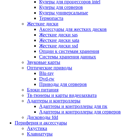
Кулеры для процессоров intel
Микрофоны
Кулеры для серверов
Элементы питания, батарейки
Кулеры универсальные
Портмоне, боксы, стойки для дисков
Термопаста
Презентеры
Жесткие диски
Виртуальные очки
Аксессуары для жестких дисков
Аксессуары и опции для ноутбуков
Жесткие диски sas
Клавиатуры для ноутбуков
Жесткие диски sata
Сумки
Жесткие диски ssd
Адаптеры и зарядные устройства
Опции к системам хранения
Подставки
Системы хранения данных
Док станции, порт репликаторы
Звуковые карты
Батареи
Оптические приводы
Разное
Blu-ray
Носители информации
Dvd-rw
Внешние жесткие диски
Приводы для серверов
Карты памяти
Блоки питания
Оптические носители
Тв-тюнеры и карты видеозахвата
Blu-ray
Адаптеры и контроллеры
Cd-r
Адаптеры и контроллеры для пк
Cd-rw
Адаптеры и контроллеры для серверов
Dvd-r
Дисководы fdd
Dvdr
Периферия и аксессуары
Dvdrw
Акустика
Флешки
Клавиатуры
Серверы