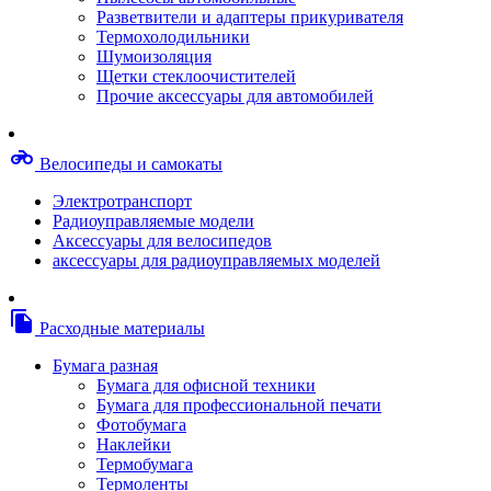
Степлерные скобы, скрепки
Разветвители и адаптеры прикуривателя
Термопленки
Термохолодильники
Термоузлы/печки/тэны
Шумоизоляция
Тормозные площадки
Щетки стеклоочистителей
Узлы/комплекты переноса изображений
Прочие аксессуары для автомобилей
Фотобарабаны
Чипы
Шестерни
motorcycle
Велосипеды и самокаты
Шлейфы
Чистящие средства, скотч, фломастеры
Электротранспорт
Баллоны со сжатым воздухом
Радиоуправляемые модели
Салфетки для чистки оргтехники
Аксессуары для велосипедов
Скотч, фломастеры
аксессуары для радиоуправляемых моделей
Чистящие спреи, жидкости и пены
Конверты, боксы, портмоне, стойки для диско
Портмоне для дисков
file_copy
Расходные материалы
Картриджи для специализированных принтер
Оригинальные
Бумага разная
Совместимые
Бумага для офисной техники
Другие картриджи и твердые чернила
Бумага для профессиональной печати
Картриджи и твердые чернила
Фотобумага
Картриджи матричные, чернила
Наклейки
Расходные материалы для профессиональной
Термобумага
печати
Термоленты
Электрика