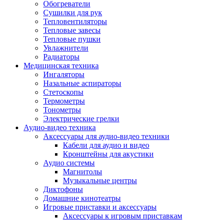
Усилители
Обогреватели
Плееры и аксессуары
Сушилки для рук
Плееры
Тепловентиляторы
Фото и видеокамеры
Тепловые завесы
Фотоаппараты
Тепловые пушки
Зеркальные фотоаппараты
Увлажнители
Видеокамеры
Радиаторы
Экшн-камеры
Медицинская техника
Аксессуары для фото- видео техники
Ингаляторы
Штативы
Назальные аспираторы
Объективы
Стетоскопы
Аккумуляторы
Термометры
Зарядные устройства
Тонометры
Чехлы и сумки
Электрические грелки
Бинокли
Аудио-видео техника
Другое
Аксессуары для аудио-видео техники
Фоторамки
Кабели для аудио и видео
Аксессуары
Кронштейны для акустики
Для воздухоочистителей и увлажнителе
Аудио системы
Для вытяжек
Магнитолы
Для климатической техники
Музыкальные центры
Для кофейного оборудования
Диктофоны
Для крупной бытовой техники
Домашние кинотеатры
Для кухонной техники
Игровые приставки и аксессуары
Для медицинского оборудования
Аксессуары к игровым приставкам