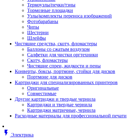
Втулка изолирующая
Термоузлы/печки/тэны
Гайка длинная
Тормозные площадки
Гайка скользящая
Узлы/комплекты переноса изображений
Гайка стопорная
Фотобарабаны
Гайка шестигранная
Чипы
Дюбель универсальный /вставка
Шестерни
Заклепка закладная
Шлейфы
Крюк с винтом
Чистящие средства, скотч, фломастеры
Лента монтажная
Баллоны со сжатым воздухом
Основание монтажное для кабель
Салфетки для чистки оргтехники
стяжек и элементов
Скотч, фломастеры
Растворитель
Чистящие спреи, жидкости и пены
Саморез
Конверты, боксы, портмоне, стойки для дисков
Саморез по дереву
Портмоне для дисков
Скоба такелажная, шакл
Картриджи для специализированных принтеров
Стержень резьбовой
Оригинальные
Универсальная троссовая подвеска
Совместимые
Хомут кабельный (стяжка)
Другие картриджи и твердые чернила
Хомут резьбовой u-образной фор
Картриджи и твердые чернила
(стремянка)
Картриджи матричные, чернила
Шайба
Расходные материалы для профессиональной печати
Шпилька резьбовая
Кабеленесущие системы
Аксессуары для прокладки кабеля
flash_on
питания/ кабеля для передачи дан
Электрика