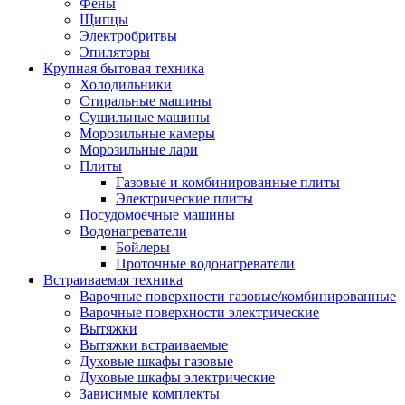
Воздухоочистители
Фены
Кондиционеры
Щипцы
Обогреватели
Электробритвы
Сушилки для рук
Эпиляторы
Тепловентиляторы
Крупная бытовая техника
Тепловые завесы
Холодильники
Тепловые пушки
Стиральные машины
Увлажнители
Сушильные машины
Радиаторы
Морозильные камеры
Медицинская техника
Морозильные лари
Ингаляторы
Плиты
Назальные аспираторы
Газовые и комбинированные плиты
Стетоскопы
Электрические плиты
Термометры
Посудомоечные машины
Тонометры
Водонагреватели
Электрические грелки
Бойлеры
Аудио-видео техника
Проточные водонагреватели
Аксессуары для аудио-видео техники
Встраиваемая техника
Кабели для аудио и видео
Варочные поверхности газовые/комбинированные
Кронштейны для акустики
Варочные поверхности электрические
Аудио системы
Вытяжки
Магнитолы
Вытяжки встраиваемые
Музыкальные центры
Духовые шкафы газовые
Диктофоны
Духовые шкафы электрические
Домашние кинотеатры
Зависимые комплекты