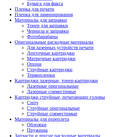
Бумага для факса
Изделия для прокладки кабеля и электромонт
Пленка для печати
Арматура кабельная/изоляционные
Пленка для ламинирования
материалы
Материалы для заправки
Гильза соединительная для
Тонер для заправки
алюминиевых проводников под
Чернила и заправки
опрессовку
Фотобарабаны
Гильза соединительная для медны
Оригинальные расходные материалы
проводников под опрессовку
Для лазерных устройств печати
Гильза соединительная со срывны
Ленточные картриджи
болтами
Матричные картриджи
Заглушка термоусадочная концева
Опции
Зажим соединительный,
Струйные картриджи
ответвительный
Термопленки
Лубрикант-гель для смазки кабеля
Картриджи лазерные, тонер-картриджи
Муфта кабельная концевая
Лазерные оригинальные
Муфта кабельная соединительная
Лазерные совместимые
Наконечник быстроразмыкаемый
Картриджи струйные, печатающие головы
Наконечник кабельный со срывн
Снпч
болтами
Струйные оригинальные
Наконечник кабельный трубчатый
Струйные совместимые
медных проводников
Материалы для переплета
Наконечник обжимной кабельный
Обложки
алюминиевых проводников
Пружины
Наконечник обжимной кабельный
Запчасти и другие расходные материалы
медных проводников