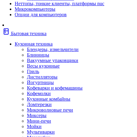
Неттопы, тонкие клиенты, платформы nuc
Фены
Микрокомпьютеры
Щипцы
Опции для компьютеров
Электробритвы
Эпиляторы
Крупная бытовая техника
kitchen
Холодильники
Бытовая техника
Стиральные машины
Сушильные машины
Кухонная техника
Морозильные камеры
Блендеры, измельчители
Морозильные лари
Блинницы
Плиты
Вакуумные упаковщики
Газовые и комбинированные плит
Весы кухонные
Электрические плиты
Гриль
Посудомоечные машины
Дистилляторы
Водонагреватели
Йогуртницы
Бойлеры
Кофеварки и кофемашины
Проточные водонагреватели
Кофемолки
Встраиваемая техника
Кухонные комбайны
Варочные поверхности газовые/
Ломтерезки
комбинированные
Микроволновые печи
Варочные поверхности электрические
Миксеры
Вытяжки
Мини-печи
Вытяжки встраиваемые
Мойки
Духовые шкафы газовые
Мультиварки
Духовые шкафы электрические