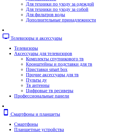
Копировальные аппараты
Для техники по уходу за одеждой
Сканеры
Для техники по уходу за собой
Плоттеры
Для фильтров воды
Ламинаторы
Дополнительные принадлежности
Переплетчики
Резаки
Шредеры
tv
Телевизоры и аксессуары
Телефония
Аксессуары для телефонов
Телевизоры
Атс и модули
Аксессуары для телевизоров
Рации
Комплекты спутникового тв
Консоли для мини-атс
Кронштейны и подставки для тв
Системные телефоны
Приставки smart box
Телефоны
Прочие аксессуары для тв
Телефоны dect
Пульты ду
Телефоны ip
Тв антенны
Voip шлюзы
Цифровые тв ресиверы
Торговое оборудование
Профессиональные панели
Детектор валют
Сейфы
Сканеры штрихкодов
smartphone
Смартфоны и планшеты
Счетчики банкнот
Терминалы сбора данных
Смартфоны
Аксессуары для торгового оборудовани
Планшетные устройства
Калькуляторы