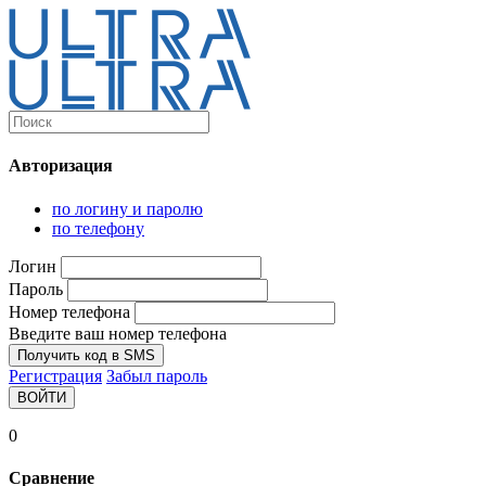
Каталог
Ultra-выгодно!
Авторизация
Компьютеры и комплектующие
Ноутбуки
по логину и паролю
Персональные компьютеры
по телефону
Моноблоки
Мониторы
Логин
Комплектующие
Пароль
Корпуса
Номер телефона
Аксессуары для корпусов
Корпуса fullatx и atx
Введите ваш номер телефона
Корпуса matx
Получить код в SMS
Корпуса miniitx
Регистрация
Забыл пароль
Корпуса для серверов
ВОЙТИ
Материнские платы
Cpu integrated
0
Socket-1151
Socket-1200
Сравнение