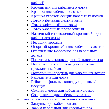
Зажим несущего троса
кабелей
Зажим/клипса для крепления труб
Кронштейн для кабельного лотка
Скоба крепежная
Крышка для кабельных лотков
Скоба с гвоздем
Крышка угловой секции кабельных лотков
Соединитель провода
Лоток кабельный лестничный
Материалы для подключения
Лоток кабельный листовой
Аксессуары для распределительн
Лоток кабельный проволочный
коробок/корпусов для монтажа в с
Настенный и потолочный кронштейн для
и в потолке
кабельного лотка
Зажим безвинтовой клеммный
Несущий профиль
Коробка клеммная
Опорный кронштейн для кабельных лотков
Коробка распределительная для
Ответвление т-образное для кабельных
потолочных светильников
лотков
Крышка для распределительной
Пластина монтажная для кабельного лотка
коробки/корпуса для монтажа в ст
Потолочный кронштейн для системы
в потолке
прокладки кабеля
Распределительная коробка/корпус
Потолочный профиль для кабельных лотков
монтажа в стене и в потолке
Разделитель для лотка
Распределительная коробка/корпус
Рейки профильные конструкционные/
монтажа на стене и на потолке
несущие
Система электромонтажных колонн
Секция угловая для кабельных лотков
Электромонтажная колонна
Соединитель для кабельных лотков
Системы ввода для кабелей и проводов
Каналы настенного и потолочного монтажа
Ввод кабельный/сальник
Заглушка для кабель-канала
Уплотнитель для кабельного разъе
Зажим кабельный для кабель-канала