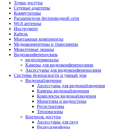
Штроборезы
Точки доступа
Фрезеры
Сетевые адаптеры
Степлеры строительные
Коммутаторы
Станки
Расширители беспроводной сети
Пистолеты клеевые
Wi-fi антенны
Удлинители силовые
Инструмент
Пилки и полотна
Кабель
Граверы
Монтажные компоненты
Наборы бит и сверел
Медиаконвертеры и трансиверы
Инструмент многофункциональный
Межсетевые экраны
Круги, диски, фрезы
Видеоконференцсвязь
Аксессуары для электро и
видеотерминалы
пневмоинструмента
Камеры для видеоконференцсвязи
Аккумуляторы для инструмента
Аксессуары для видеоконференцсвязи
Зарядные устройства для аккумуляторов
Системы безопасности и умный дом
Миксеры строительные
Видеонаблюдение
Молотки отбойные
Аксессуары для видеонаблюдения
Паяльное оборудование
Камеры видеонаблюдения
Садовая техника
Комплекты видеонаблюдения
Минимойки
Мониторы и видеостены
Аксессуары для минимоек
Регистраторы
Газонокосилки и триммеры
Тепловизоры
Газонокосилки
Контроль доступа
Культиваторы и мотоблоки
Аксессуары для скуд
Аэраторы и скарификаторы
Видеодомофоны