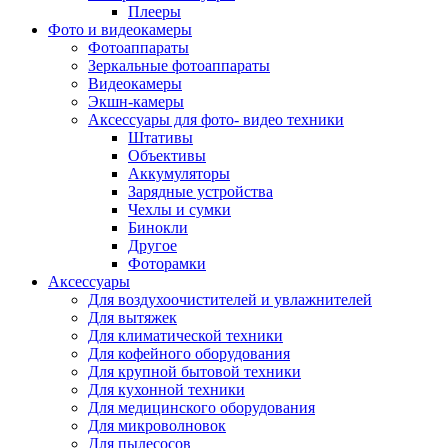
Внешние аккумуляторы
Плееры
Гарнитуры для телефонов
Фото и видеокамеры
Держатели и подставки
Фотоаппараты
Док станции
Зеркальные фотоаппараты
Зарядные устройства
Видеокамеры
Защитные стекла для смартфонов
Экшн-камеры
Кабели и шлейфы
Аксессуары для фото- видео техники
Моноподы
Штативы
Пленки для планшетов
Объективы
Прочие аксессуары для телефонов
Аккумуляторы
Стилусы
Зарядные устройства
Трекеры
Чехлы и сумки
Чехлы для планшетов
Бинокли
Чехлы для смартфонов
Другое
Аксессуары для смарт-часов
Фоторамки
Аксессуары к планшетам для рисования
Аксессуары
Офис
Для воздухоочистителей и увлажнителей
Принтеры лазерные
Для вытяжек
Принтеры струйные
Для климатической техники
Принтеры матричные
Для кофейного оборудования
Мфу лазерные
Для крупной бытовой техники
Мфу струйные
Для кухонной техники
Мфу светодиодные
Для медицинского оборудования
Портативные принтеры
Для микроволновок
Принтеры для печати наклеек
Для пылесосов