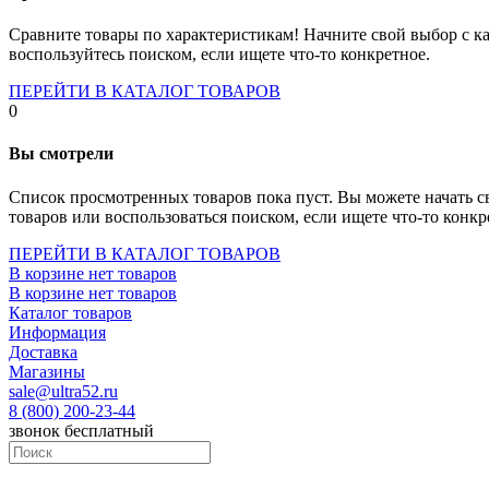
Socket-1700
Socket-1150
Сравните товары по характеристикам! Начните свой выбор с ка
Socket-2066
воспользуйтесь поиском, если ищете что-то конкретное.
Socket-775
Socket-fm2
ПЕРЕЙТИ В КАТАЛОГ ТОВАРОВ
Socket-am4
0
Socket-trx4
Материнские платы для серверов
Вы смотрели
Процессоры
Socket- amd am4
Список просмотренных товаров пока пуст. Вы можете начать с
Socket- intel s1151
товаров или воспользоваться поиском, если ищете что-то конкр
Socket- intel s2066
socket- intel s1200
ПЕРЕЙТИ В КАТАЛОГ ТОВАРОВ
Socket- intel s1700
В корзине нет товаров
Процессоры для серверов
В корзине нет товаров
Видеокарты
Каталог товаров
Оперативная память
Информация
Память ddr2
Доставка
Память ddr3
Магазины
Память ddr4
sale@ultra52.ru
Память ddr5
8 (800) 200-23-44
Память sodimm
звонок бесплатный
Память для серверов
Устройства охлаждения
Жидкостное охлаждение