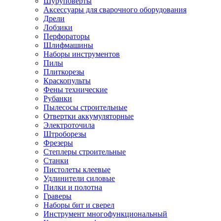
Шуруповерты
Ножницы по металлу
Аксессуары для сварочного оборудования
Тележки садовые
Дрели
Умывальники
Лобзики
Автомобильная техника
Перфораторы
Автозвук
Шлифмашины
Автомагнитолы
Наборы инструментов
Колонки
Пилы
Сабвуферы
Плиткорезы
Усилители
Краскопульты
Модуляторы fm
Фены технические
Аксессуары
Рубанки
Электроника
Пылесосы строительные
Видеорегистраторы
Отвертки аккумуляторные
Радар-детекторы
Электроточила
Парковочные радары
Штроборезы
Навигаторы и аксессуары
Фрезеры
Аксессуары к навигаторам
Степлеры строительные
Навигаторы
Станки
Алкотестеры
Пистолеты клеевые
Камеры заднего вида
Удлинители силовые
Автомобильные антенны
Пилки и полотна
Сигнализации автомобильные
Граверы
Автоинверторы
Наборы бит и сверел
Телевизоры и мониторы автомобильные
Инструмент многофункциональный
Аксессуары