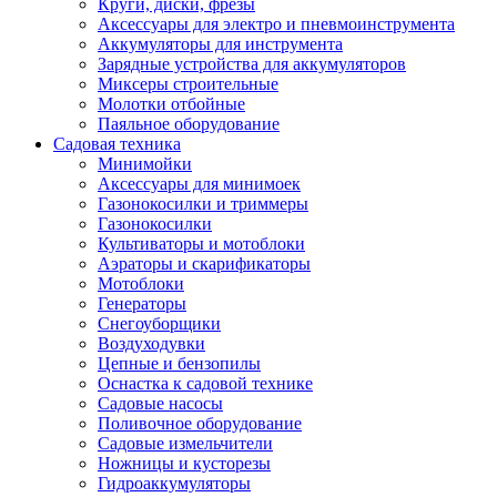
Круги, диски, фрезы
Автолампы
Аксессуары для электро и пневмоинструмента
Автомобильные провода, кабели, адапт
Аккумуляторы для инструмента
Автомобильный инструмент
Зарядные устройства для аккумуляторов
Автохимия
Миксеры строительные
Аккумуляторы, зарядные устройства, ка
Молотки отбойные
Домкраты
Паяльное оборудование
Компрессоры и манометры
Садовая техника
Пылесосы автомобильные
Минимойки
Разветвители и адаптеры прикуривателя
Аксессуары для минимоек
Термохолодильники
Газонокосилки и триммеры
Шумоизоляция
Газонокосилки
Щетки стеклоочистителей
Культиваторы и мотоблоки
Прочие аксессуары для автомобилей
Аэраторы и скарификаторы
Велосипеды и самокаты
Мотоблоки
Электротранспорт
Генераторы
Радиоуправляемые модели
Снегоуборщики
Аксессуары для велосипедов
Воздуходувки
аксессуары для радиоуправляемых моделей
Цепные и бензопилы
Расходные материалы
Оснастка к садовой технике
Бумага разная
Садовые насосы
Бумага для офисной техники
Поливочное оборудование
Бумага для профессиональной печати
Садовые измельчители
Фотобумага
Ножницы и кусторезы
Наклейки
Гидроаккумуляторы
Термобумага