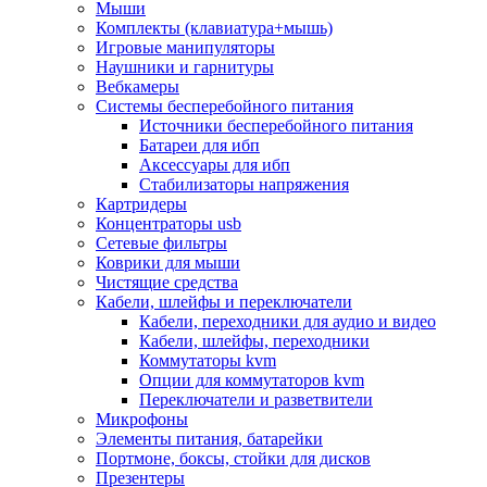
Мыши
Программное обеспечение
Комплекты (клавиатура+мышь)
Операционные системы
Игровые манипуляторы
Антивирусное по
Наушники и гарнитуры
Офисные приложения
Вебкамеры
Неттопы, тонкие клиенты, платформы nuc
Системы бесперебойного питания
Микрокомпьютеры
Источники бесперебойного питания
Опции для компьютеров
Батареи для ибп
Бытовая техника
Аксессуары для ибп
Кухонная техника
Стабилизаторы напряжения
Блендеры, измельчители
Картридеры
Блинницы
Концентраторы usb
Вакуумные упаковщики
Сетевые фильтры
Весы кухонные
Коврики для мыши
Гриль
Чистящие средства
Дистилляторы
Кабели, шлейфы и переключатели
Йогуртницы
Кабели, переходники для аудио и видео
Кофеварки и кофемашины
Кабели, шлейфы, переходники
Кофемолки
Коммутаторы kvm
Кухонные комбайны
Опции для коммутаторов kvm
Ломтерезки
Переключатели и разветвители
Микроволновые печи
Микрофоны
Миксеры
Элементы питания, батарейки
Мини-печи
Портмоне, боксы, стойки для дисков
Мойки
Презентеры
Мультиварки