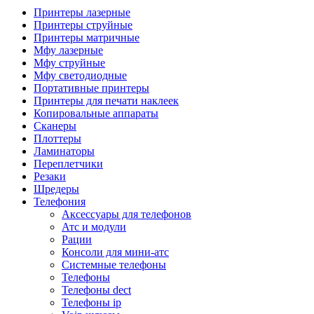
Камеры для видеоконференцсвязи
Принтеры лазерные
Аксессуары для видеоконференцсвязи
Принтеры струйные
Системы безопасности и умный дом
Принтеры матричные
Видеонаблюдение
Мфу лазерные
Аксессуары для видеонаблюдения
Мфу струйные
Камеры видеонаблюдения
Мфу светодиодные
Комплекты видеонаблюдения
Портативные принтеры
Мониторы и видеостены
Принтеры для печати наклеек
Регистраторы
Копировальные аппараты
Тепловизоры
Сканеры
Контроль доступа
Плоттеры
Аксессуары для скуд
Ламинаторы
Видеодомофоны
Переплетчики
Вызывные панели
Резаки
Датчики
Шредеры
Доводчики
Телефония
Замки
Аксессуары для телефонов
Контроллеры
Атс и модули
Считыватели
Рации
Терминалы доступа
Консоли для мини-атс
Охранно-пожарная сигнализация
Системные телефоны
Умный дом
Телефоны
Коннекторы и розетки
Телефоны dect
Инструмент и садовая техника
Телефоны ip
Электро и пневмоинструмент