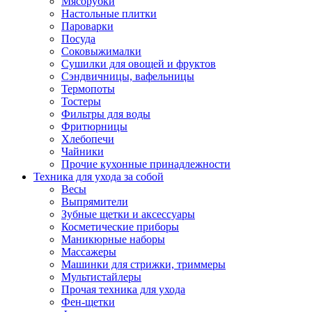
Мясорубки
Зависимые комплекты
Настольные плитки
Микроволновые печи встраиваемые
Пароварки
Морозильные камеры встраиваемые
Посуда
Посудомоечные машины встраиваемые
Соковыжималки
Стиральные машины встраиваемые
Сушилки для овощей и фруктов
Холодильники встраиваемые
Сэндвичницы, вафельницы
Техника для дома
Термопоты
Метеостанции и термометры
Тостеры
Пылесосы
Фильтры для воды
Утюги
Фритюрницы
Парогенераторы и гладильные системы
Хлебопечи
Швейные машины
Чайники
Оверлоки
Прочие кухонные принадлежности
Настольные лампы
Техника для ухода за собой
Гладильные доски
Весы
Часы
Выпрямители
Стеклоочистители
Зубные щетки и аксессуары
Машинки для снятия катышков
Косметические приборы
Сушилки для белья и обуви
Маникюрные наборы
Сезонные товары
Массажеры
Климатическая техника
Машинки для стрижки, триммеры
Приточно-вытяжные вентиляторы
Мультистайлеры
Теплый пол
Прочая техника для ухода
Вентиляторы
Фен-щетки