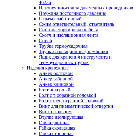
лотков
46236
Разделитель для лотка
Наконечник-гильза для медных проводников
Рейки профильные конструкционн
Пружина постоянного давления
несущие
Разъем слаботочный
Секция угловая для кабельных лот
Сжим ответвительный, ответвитель
Соединитель для кабельных лотко
Система маркировки кабеля
Каналы настенного и потолочного монт
Скотч и изоляционная лента
Заглушка для кабель-канала
Спрей
Зажим кабельный для кабель-кана
Трубка термоусадочная
Кабель-канал
Трубки изоляционные, кембрики
Кабель-канал напольный
Ящик для хранения инструмента и
Кабель-канал настенный (парапет
термоусадочных трубок
Коробка монтажная для настенног
Изделия крепежные
кабель-канала
Анкер болтовой
Коробка распределительная для си
Анкер забивной
кабель-каналов
Анкер клиновой
Крышка для настенного кабель-ка
Болт анкерный
Панель лицевая для настенного ка
Болт с т-образной головкой
канала
Болт с шестигранной головкой
Перегородка разделительная для
Винт для пневматической отвертки
настенного кабель-канала
Винт с кольцом
Переходник для кабель-канала
Втулка изолирующая
Поворот для кабель-канала
Гайка длинная
Поворот для настенного кабель-ка
Гайка скользящая
Рамка для ввода настенного кабель
Гайка стопорная