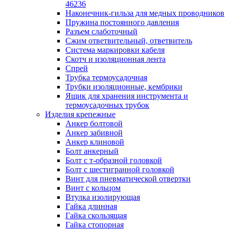
лотков
46236
Разделитель для лотка
Наконечник-гильза для медных проводников
Рейки профильные конструкционн
Пружина постоянного давления
несущие
Разъем слаботочный
Секция угловая для кабельных лот
Сжим ответвительный, ответвитель
Соединитель для кабельных лотко
Система маркировки кабеля
Каналы настенного и потолочного монт
Скотч и изоляционная лента
Заглушка для кабель-канала
Спрей
Зажим кабельный для кабель-кана
Трубка термоусадочная
Кабель-канал
Трубки изоляционные, кембрики
Кабель-канал напольный
Ящик для хранения инструмента и
Кабель-канал настенный (парапет
термоусадочных трубок
Коробка монтажная для настенног
Изделия крепежные
кабель-канала
Анкер болтовой
Коробка распределительная для си
Анкер забивной
кабель-каналов
Анкер клиновой
Крышка для настенного кабель-ка
Болт анкерный
Панель лицевая для настенного ка
Болт с т-образной головкой
канала
Болт с шестигранной головкой
Перегородка разделительная для
Винт для пневматической отвертки
настенного кабель-канала
Винт с кольцом
Переходник для кабель-канала
Втулка изолирующая
Поворот для кабель-канала
Гайка длинная
Поворот для настенного кабель-ка
Гайка скользящая
Рамка для ввода настенного кабель
Гайка стопорная