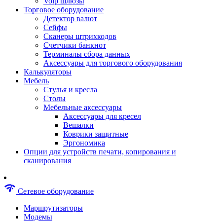
Voip шлюзы
Аксессуары для пневмоинструментов
Торговое оборудование
Гайковерты пневматические
Детектор валют
Инструмент пневматический
Сейфы
Инструмент измерительный
Сканеры штрихкодов
Краскораспылители пневматические
Счетчики банкнот
Наборы пневматические
Терминалы сбора данных
Пистолеты пневматические
Аксессуары для торгового оборудования
Шлифмашины пневматические
Калькуляторы
Сварочные аппараты
Мебель
Шуруповерты
Стулья и кресла
Аксессуары для сварочного оборудован
Столы
Дрели
Мебельные аксессуары
Лобзики
Аксессуары для кресел
Перфораторы
Вешалки
Шлифмашины
Коврики защитные
Наборы инструментов
Эргономика
Пилы
Опции для устройств печати, копирования и
Плиткорезы
сканирования
Краскопульты
Фены технические
Рубанки
network_check
Сетевое оборудование
Пылесосы строительные
Отвертки аккумуляторные
Маршрутизаторы
Электроточила
Модемы