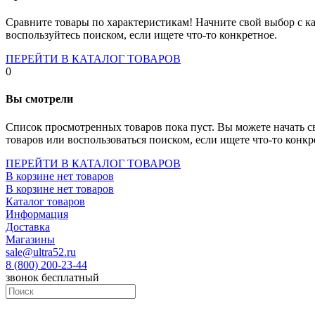
Socket-1700
Socket-1150
Сравните товары по характеристикам! Начните свой выбор с ка
Socket-2066
воспользуйтесь поиском, если ищете что-то конкретное.
Socket-775
Socket-fm2
ПЕРЕЙТИ В КАТАЛОГ ТОВАРОВ
Socket-am4
0
Socket-trx4
Материнские платы для серверов
Вы смотрели
Процессоры
Socket- amd am4
Список просмотренных товаров пока пуст. Вы можете начать с
Socket- intel s1151
товаров или воспользоваться поиском, если ищете что-то конкр
Socket- intel s2066
socket- intel s1200
ПЕРЕЙТИ В КАТАЛОГ ТОВАРОВ
Socket- intel s1700
В корзине нет товаров
Процессоры для серверов
В корзине нет товаров
Видеокарты
Каталог товаров
Оперативная память
Информация
Память ddr2
Доставка
Память ddr3
Магазины
Память ddr4
sale@ultra52.ru
Память ddr5
8 (800) 200-23-44
Память sodimm
звонок бесплатный
Память для серверов
Устройства охлаждения
Жидкостное охлаждение