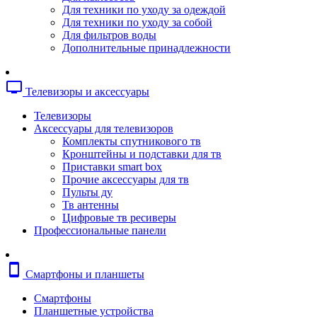
Копировальные аппараты
Для техники по уходу за одеждой
Сканеры
Для техники по уходу за собой
Плоттеры
Для фильтров воды
Ламинаторы
Дополнительные принадлежности
Переплетчики
Резаки
Шредеры
tv
Телевизоры и аксессуары
Телефония
Аксессуары для телефонов
Телевизоры
Атс и модули
Аксессуары для телевизоров
Рации
Комплекты спутникового тв
Консоли для мини-атс
Кронштейны и подставки для тв
Системные телефоны
Приставки smart box
Телефоны
Прочие аксессуары для тв
Телефоны dect
Пульты ду
Телефоны ip
Тв антенны
Voip шлюзы
Цифровые тв ресиверы
Торговое оборудование
Профессиональные панели
Детектор валют
Сейфы
Сканеры штрихкодов
smartphone
Смартфоны и планшеты
Счетчики банкнот
Терминалы сбора данных
Смартфоны
Аксессуары для торгового оборудовани
Планшетные устройства
Калькуляторы