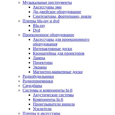
Для микроволновок
Музыкальные инструменты
Для пылесосов
Аксессуары эми
Для техники по уходу за одеждой
Ди-джейское оборудование
Для техники по уходу за собой
Синтезаторы, фортепиано, рояли
Для фильтров воды
Плееры blu-ray и dvd
Дополнительные принадлежности
Blu-ray
Телевизоры и аксессуары
Dvd
Телевизоры
Проекционное оборудование
Аксессуары для телевизоров
Аксессуары для проекционного
Комплекты спутникового тв
оборудования
Кронштейны и подставки для тв
Интерактивные доски
Приставки smart box
Кронштейны для проекторов
Прочие аксессуары для тв
Лампы
Пульты ду
Проекторы
Тв антенны
Экраны
Цифровые тв ресиверы
Магнитно-маркерные доски
Профессиональные панели
Радиобудильники
Смартфоны и планшеты
Радиоприемники
Смартфоны
Саундбары
Планшетные устройства
Системы и компоненты hi-fi
Смарт-часы
Акустические системы
Сотовые телефоны
Компоненты hi-fi
Планшеты для рисования
Проигрыватели винила
Электронные книги
Усилители
Аксессуары для смартфонов и планшетов
Плееры и аксессуары