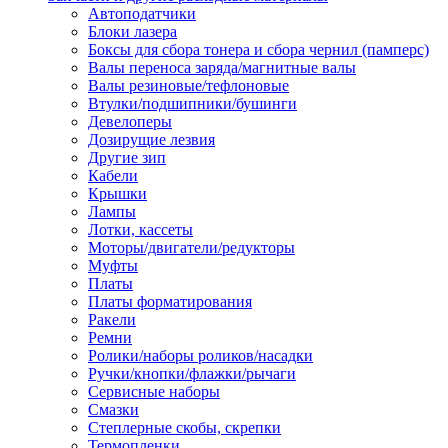
Автоподатчики
Наконечник обжимной кабельный
Блоки лазера
медных проводников в соответств
Боксы для сбора тонера и сбора чернил (памперс)
din 46236
Валы переноса заряда/магнитные валы
Наконечник-гильза для медных
Валы резиновые/тефлоновые
проводников
Втулки/подшипники/бушинги
Пружина постоянного давления
Девелоперы
Разъем слаботочный
Дозирущие лезвия
Сжим ответвительный, ответвите
Другие зип
Система маркировки кабеля
Кабели
Скотч и изоляционная лента
Крышки
Спрей
Лампы
Трубка термоусадочная
Лотки, кассеты
Трубки изоляционные, кембрики
Моторы/двигатели/редукторы
Ящик для хранения инструмента и
Муфты
термоусадочных трубок
Платы
Изделия крепежные
Платы форматирования
Анкер болтовой
Ракели
Анкер забивной
Ремни
Анкер клиновой
Ролики/наборы роликов/насадки
Болт анкерный
Ручки/кнопки/флажки/рычаги
Болт с т-образной головкой
Сервисные наборы
Болт с шестигранной головкой
Смазки
Винт для пневматической отвертк
Степлерные скобы, скрепки
Винт с кольцом
Термопленки