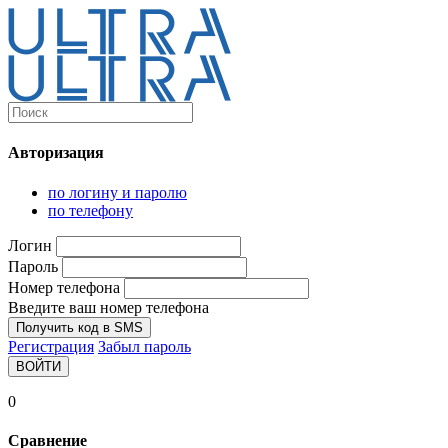
Каталог
Ultra-выгодно!
Авторизация
Компьютеры и комплектующие
Ноутбуки
по логину и паролю
Персональные компьютеры
по телефону
Моноблоки
Мониторы
Логин
Комплектующие
Пароль
Корпуса
Номер телефона
Аксессуары для корпусов
Корпуса fullatx и atx
Введите ваш номер телефона
Корпуса matx
Получить код в SMS
Корпуса miniitx
Регистрация
Забыл пароль
Корпуса для серверов
ВОЙТИ
Материнские платы
Cpu integrated
0
Socket-1151
Socket-1200
Сравнение