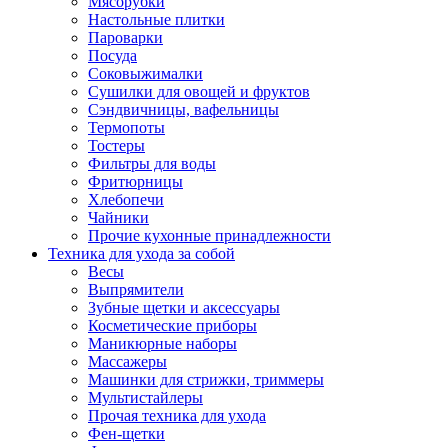
Мясорубки
Зависимые комплекты
Настольные плитки
Микроволновые печи встраиваемые
Пароварки
Морозильные камеры встраиваемые
Посуда
Посудомоечные машины встраиваемые
Соковыжималки
Стиральные машины встраиваемые
Сушилки для овощей и фруктов
Холодильники встраиваемые
Сэндвичницы, вафельницы
Техника для дома
Термопоты
Метеостанции и термометры
Тостеры
Пылесосы
Фильтры для воды
Утюги
Фритюрницы
Парогенераторы и гладильные системы
Хлебопечи
Швейные машины
Чайники
Оверлоки
Прочие кухонные принадлежности
Настольные лампы
Техника для ухода за собой
Гладильные доски
Весы
Часы
Выпрямители
Стеклоочистители
Зубные щетки и аксессуары
Машинки для снятия катышков
Косметические приборы
Сушилки для белья и обуви
Маникюрные наборы
Сезонные товары
Массажеры
Климатическая техника
Машинки для стрижки, триммеры
Приточно-вытяжные вентиляторы
Мультистайлеры
Теплый пол
Прочая техника для ухода
Вентиляторы
Фен-щетки