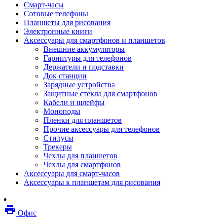
Смарт-часы
Мебель
Сотовые телефоны
Стулья и кресла
Планшеты для рисования
Столы
Электронные книги
Мебельные аксессуары
Аксессуары для смартфонов и планшетов
Аксессуары для кресел
Внешние аккумуляторы
Вешалки
Гарнитуры для телефонов
Коврики защитные
Держатели и подставки
Эргономика
Док станции
Опции для устройств печати, копирования и
Зарядные устройства
сканирования
Защитные стекла для смартфонов
Сетевое оборудование
Кабели и шлейфы
Маршрутизаторы
Моноподы
Модемы
Пленки для планшетов
Точки доступа
Прочие аксессуары для телефонов
Сетевые адаптеры
Стилусы
Коммутаторы
Трекеры
Расширители беспроводной сети
Чехлы для планшетов
Wi-fi антенны
Чехлы для смартфонов
Инструмент
Аксессуары для смарт-часов
Кабель
Аксессуары к планшетам для рисования
Монтажные компоненты
Медиаконвертеры и трансиверы
Межсетевые экраны
local_printshop
Видеоконференцсвязь
Офис
видеотерминалы