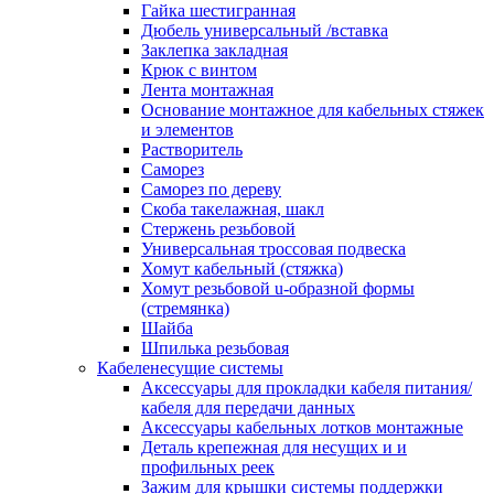
канала в стену/потолок/щит
Гайка шестигранная
Соединитель на стык для настенн
Дюбель универсальный /вставка
кабель-канала
Заклепка закладная
Соединитель/накладка на стык для
Крюк с винтом
кабель-канала
Лента монтажная
Угол внешний для кабель-канала
Основание монтажное для кабельных стяжек
Угол внешний для настенного каб
и элементов
канала
Растворитель
Угол внутренний для кабель-канал
Саморез
Угол т-образный для кабель-канал
Саморез по дереву
Колодки клеммные
Скоба такелажная, шакл
Аксессуары для клеммной колодк
Стержень резьбовой
Колодка заземления клеммная
Универсальная троссовая подвеска
Нулевая шина
Хомут кабельный (стяжка)
Одно-многополюсная клеммная
Хомут резьбовой u-образной формы
колодка
(стремянка)
Перегородка концевая и
Шайба
разделительная для клеммной кол
Шпилька резьбовая
Проходная клеммная колодка
Кабеленесущие системы
Торцевая клемма клеммной колод
Аксессуары для прокладки кабеля питания/
Короба кабельные
кабеля для передачи данных
Короб распределительный щелево
Аксессуары кабельных лотков монтажные
Материал монтажный
Деталь крепежная для несущих и и
Держатель кабельный зажимной
профильных реек
Зажим балочный
Зажим для крышки системы поддержки