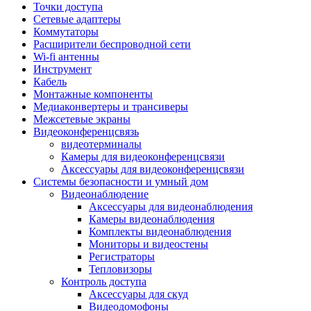
Штроборезы
Точки доступа
Фрезеры
Сетевые адаптеры
Степлеры строительные
Коммутаторы
Станки
Расширители беспроводной сети
Пистолеты клеевые
Wi-fi антенны
Удлинители силовые
Инструмент
Пилки и полотна
Кабель
Граверы
Монтажные компоненты
Наборы бит и сверел
Медиаконвертеры и трансиверы
Инструмент многофункциональный
Межсетевые экраны
Круги, диски, фрезы
Видеоконференцсвязь
Аксессуары для электро и
видеотерминалы
пневмоинструмента
Камеры для видеоконференцсвязи
Аккумуляторы для инструмента
Аксессуары для видеоконференцсвязи
Зарядные устройства для аккумуляторов
Системы безопасности и умный дом
Миксеры строительные
Видеонаблюдение
Молотки отбойные
Аксессуары для видеонаблюдения
Паяльное оборудование
Камеры видеонаблюдения
Садовая техника
Комплекты видеонаблюдения
Минимойки
Мониторы и видеостены
Аксессуары для минимоек
Регистраторы
Газонокосилки и триммеры
Тепловизоры
Газонокосилки
Контроль доступа
Культиваторы и мотоблоки
Аксессуары для скуд
Аэраторы и скарификаторы
Видеодомофоны