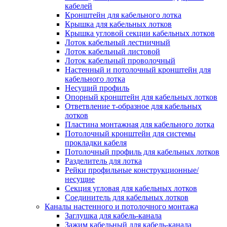
Зажим несущего троса
кабелей
Зажим/клипса для крепления труб
Кронштейн для кабельного лотка
Скоба крепежная
Крышка для кабельных лотков
Скоба с гвоздем
Крышка угловой секции кабельных лотков
Соединитель провода
Лоток кабельный лестничный
Материалы для подключения
Лоток кабельный листовой
Аксессуары для распределительн
Лоток кабельный проволочный
коробок/корпусов для монтажа в с
Настенный и потолочный кронштейн для
и в потолке
кабельного лотка
Зажим безвинтовой клеммный
Несущий профиль
Коробка клеммная
Опорный кронштейн для кабельных лотков
Коробка распределительная для
Ответвление т-образное для кабельных
потолочных светильников
лотков
Крышка для распределительной
Пластина монтажная для кабельного лотка
коробки/корпуса для монтажа в ст
Потолочный кронштейн для системы
в потолке
прокладки кабеля
Распределительная коробка/корпус
Потолочный профиль для кабельных лотков
монтажа в стене и в потолке
Разделитель для лотка
Распределительная коробка/корпус
Рейки профильные конструкционные/
монтажа на стене и на потолке
несущие
Система электромонтажных колонн
Секция угловая для кабельных лотков
Электромонтажная колонна
Соединитель для кабельных лотков
Системы ввода для кабелей и проводов
Каналы настенного и потолочного монтажа
Ввод кабельный/сальник
Заглушка для кабель-канала
Уплотнитель для кабельного разъе
Зажим кабельный для кабель-канала