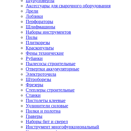
Шуруповерты
Ножницы по металлу
Аксессуары для сварочного оборудования
Тележки садовые
Дрели
Умывальники
Лобзики
Автомобильная техника
Перфораторы
Автозвук
Шлифмашины
Автомагнитолы
Наборы инструментов
Колонки
Пилы
Сабвуферы
Плиткорезы
Усилители
Краскопульты
Модуляторы fm
Фены технические
Аксессуары
Рубанки
Электроника
Пылесосы строительные
Видеорегистраторы
Отвертки аккумуляторные
Радар-детекторы
Электроточила
Парковочные радары
Штроборезы
Навигаторы и аксессуары
Фрезеры
Аксессуары к навигаторам
Степлеры строительные
Навигаторы
Станки
Алкотестеры
Пистолеты клеевые
Камеры заднего вида
Удлинители силовые
Автомобильные антенны
Пилки и полотна
Сигнализации автомобильные
Граверы
Автоинверторы
Наборы бит и сверел
Телевизоры и мониторы автомобильные
Инструмент многофункциональный
Аксессуары