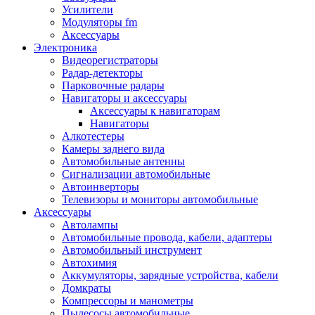
Запчасти и другие расходные материалы
Усилители
Автоподатчики
Модуляторы fm
Блоки лазера
Аксессуары
Боксы для сбора тонера и сбора чернил
Электроника
(памперс)
Видеорегистраторы
Валы переноса заряда/магнитные валы
Радар-детекторы
Валы резиновые/тефлоновые
Парковочные радары
Втулки/подшипники/бушинги
Навигаторы и аксессуары
Девелоперы
Аксессуары к навигаторам
Дозирущие лезвия
Навигаторы
Другие зип
Алкотестеры
Кабели
Камеры заднего вида
Крышки
Автомобильные антенны
Лампы
Сигнализации автомобильные
Лотки, кассеты
Автоинверторы
Моторы/двигатели/редукторы
Телевизоры и мониторы автомобильные
Муфты
Аксессуары
Платы
Автолампы
Платы форматирования
Автомобильные провода, кабели, адаптеры
Ракели
Автомобильный инструмент
Ремни
Автохимия
Ролики/наборы роликов/насадки
Аккумуляторы, зарядные устройства, кабели
Ручки/кнопки/флажки/рычаги
Домкраты
Сервисные наборы
Компрессоры и манометры
Смазки
Пылесосы автомобильные