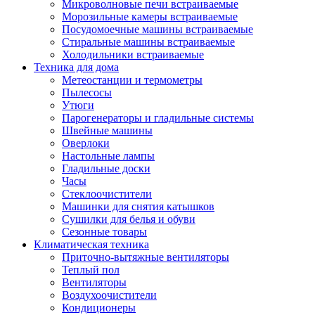
Игровые приставки и аксессуары
Микроволновые печи встраиваемые
Аксессуары к игровым приставка
Морозильные камеры встраиваемые
Музыкальные инструменты
Посудомоечные машины встраиваемые
Аксессуары эми
Стиральные машины встраиваемые
Ди-джейское оборудование
Холодильники встраиваемые
Синтезаторы, фортепиано, рояли
Техника для дома
Плееры blu-ray и dvd
Метеостанции и термометры
Blu-ray
Пылесосы
Dvd
Утюги
Проекционное оборудование
Парогенераторы и гладильные системы
Аксессуары для проекционного
Швейные машины
оборудования
Оверлоки
Интерактивные доски
Настольные лампы
Кронштейны для проекторов
Гладильные доски
Лампы
Часы
Проекторы
Стеклоочистители
Экраны
Машинки для снятия катышков
Магнитно-маркерные доски
Сушилки для белья и обуви
Радиобудильники
Сезонные товары
Радиоприемники
Климатическая техника
Саундбары
Приточно-вытяжные вентиляторы
Системы и компоненты hi-fi
Теплый пол
Акустические системы
Вентиляторы
Компоненты hi-fi
Воздухоочистители
Проигрыватели винила
Кондиционеры