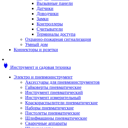
Мотоблоки
Вызывные панели
Генераторы
Датчики
Снегоуборщики
Доводчики
Воздуходувки
Замки
Цепные и бензопилы
Контроллеры
Оснастка к садовой технике
Считыватели
Садовые насосы
Терминалы доступа
Поливочное оборудование
Охранно-пожарная сигнализация
Садовые измельчители
Умный дом
Ножницы и кусторезы
Коннекторы и розетки
Гидроаккумуляторы
Мотобуры
Садовый инструмент
power
Инструмент и садовая техника
Аксессуары для садовых инструментов
Грабли
Электро и пневмоинструмент
Инструмент ручной
Аксессуары для пневмоинструментов
Лопаты
Гайковерты пневматические
Садово-посадочные инструменты
Инструмент пневматический
Садовые ножницы
Инструмент измерительный
Садовые пилы и ножи
Краскораспылители пневматические
Секаторы и сучкорезы
Наборы пневматические
Топоры
Пистолеты пневматические
Баллоны газовые
Шлифмашины пневматические
Мангалы и коптильни
Сварочные аппараты
Мебель для сада