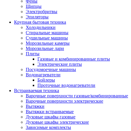
Воздухоочистители
Фены
Кондиционеры
Щипцы
Обогреватели
Электробритвы
Сушилки для рук
Эпиляторы
Тепловентиляторы
Крупная бытовая техника
Тепловые завесы
Холодильники
Тепловые пушки
Стиральные машины
Увлажнители
Сушильные машины
Радиаторы
Морозильные камеры
Медицинская техника
Морозильные лари
Ингаляторы
Плиты
Назальные аспираторы
Газовые и комбинированные плиты
Стетоскопы
Электрические плиты
Термометры
Посудомоечные машины
Тонометры
Водонагреватели
Электрические грелки
Бойлеры
Аудио-видео техника
Проточные водонагреватели
Аксессуары для аудио-видео техники
Встраиваемая техника
Кабели для аудио и видео
Варочные поверхности газовые/комбинированные
Кронштейны для акустики
Варочные поверхности электрические
Аудио системы
Вытяжки
Магнитолы
Вытяжки встраиваемые
Музыкальные центры
Духовые шкафы газовые
Диктофоны
Духовые шкафы электрические
Домашние кинотеатры
Зависимые комплекты