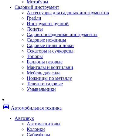
Мотобуры
Термоленты
Садовый инструмент
Бумага для факса
Аксессуары для садовых инструментов
Пленка для печати
Грабли
Пленка для ламинирования
Инструмент ручной
Материалы для заправки
Лопаты
Тонер для заправки
Садово-посадочные инструменты
Чернила и заправки
Садовые ножницы
Фотобарабаны
Садовые пилы и ножи
Оригинальные расходные материалы
Секаторы и сучкорезы
Для лазерных устройств печати
Топоры
Ленточные картриджи
Баллоны газовые
Матричные картриджи
Мангалы и коптильни
Опции
Мебель для сада
Струйные картриджи
Ножницы по металлу
Термопленки
Тележки садовые
Картриджи лазерные, тонер-картриджи
Умывальники
Лазерные оригинальные
Лазерные совместимые
Картриджи струйные, печатающие головы
directions_car
Снпч
Автомобильная техника
Струйные оригинальные
Струйные совместимые
Автозвук
Материалы для переплета
Автомагнитолы
Обложки
Колонки
Пружины
Сабвуферы