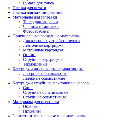
Бумага для факса
Изделия для прокладки кабеля и электромонт
Пленка для печати
Арматура кабельная/изоляционные
Пленка для ламинирования
материалы
Материалы для заправки
Гильза соединительная для
Тонер для заправки
алюминиевых проводников под
Чернила и заправки
опрессовку
Фотобарабаны
Гильза соединительная для медны
Оригинальные расходные материалы
проводников под опрессовку
Для лазерных устройств печати
Гильза соединительная со срывны
Ленточные картриджи
болтами
Матричные картриджи
Заглушка термоусадочная концева
Опции
Зажим соединительный,
Струйные картриджи
ответвительный
Термопленки
Лубрикант-гель для смазки кабеля
Картриджи лазерные, тонер-картриджи
Муфта кабельная концевая
Лазерные оригинальные
Муфта кабельная соединительная
Лазерные совместимые
Наконечник быстроразмыкаемый
Картриджи струйные, печатающие головы
Наконечник кабельный со срывн
Снпч
болтами
Струйные оригинальные
Наконечник кабельный трубчатый
Струйные совместимые
медных проводников
Материалы для переплета
Наконечник обжимной кабельный
Обложки
алюминиевых проводников
Пружины
Наконечник обжимной кабельный
Запчасти и другие расходные материалы
медных проводников