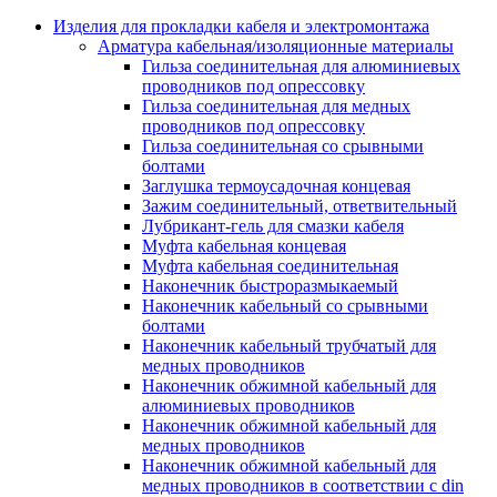
Аксессуары кабельных лотков
монтажные
Изделия для прокладки кабеля и электромонтажа
Деталь крепежная для несущих и 
Арматура кабельная/изоляционные материалы
профильных реек
Гильза соединительная для алюминиевых
Зажим для крышки системы
проводников под опрессовку
поддержки кабелей
Гильза соединительная для медных
Кронштейн для кабельного лотка
проводников под опрессовку
Крышка для кабельных лотков
Гильза соединительная со срывными
Крышка угловой секции кабельны
болтами
лотков
Заглушка термоусадочная концевая
Лоток кабельный лестничный
Зажим соединительный, ответвительный
Лоток кабельный листовой
Лубрикант-гель для смазки кабеля
Лоток кабельный проволочный
Муфта кабельная концевая
Настенный и потолочный кроншт
Муфта кабельная соединительная
для кабельного лотка
Наконечник быстроразмыкаемый
Несущий профиль
Наконечник кабельный со срывными
Опорный кронштейн для кабельн
болтами
лотков
Наконечник кабельный трубчатый для
Ответвление т-образное для кабел
медных проводников
лотков
Наконечник обжимной кабельный для
Пластина монтажная для кабельно
алюминиевых проводников
лотка
Наконечник обжимной кабельный для
Потолочный кронштейн для сист
медных проводников
прокладки кабеля
Наконечник обжимной кабельный для
Потолочный профиль для кабельн
медных проводников в соответствии с din