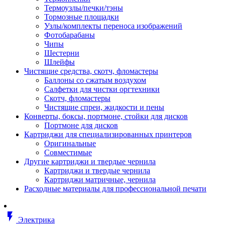
Втулка изолирующая
Термоузлы/печки/тэны
Гайка длинная
Тормозные площадки
Гайка скользящая
Узлы/комплекты переноса изображений
Гайка стопорная
Фотобарабаны
Гайка шестигранная
Чипы
Дюбель универсальный /вставка
Шестерни
Заклепка закладная
Шлейфы
Крюк с винтом
Чистящие средства, скотч, фломастеры
Лента монтажная
Баллоны со сжатым воздухом
Основание монтажное для кабель
Салфетки для чистки оргтехники
стяжек и элементов
Скотч, фломастеры
Растворитель
Чистящие спреи, жидкости и пены
Саморез
Конверты, боксы, портмоне, стойки для дисков
Саморез по дереву
Портмоне для дисков
Скоба такелажная, шакл
Картриджи для специализированных принтеров
Стержень резьбовой
Оригинальные
Универсальная троссовая подвеска
Совместимые
Хомут кабельный (стяжка)
Другие картриджи и твердые чернила
Хомут резьбовой u-образной фор
Картриджи и твердые чернила
(стремянка)
Картриджи матричные, чернила
Шайба
Расходные материалы для профессиональной печати
Шпилька резьбовая
Кабеленесущие системы
Аксессуары для прокладки кабеля
flash_on
питания/ кабеля для передачи дан
Электрика