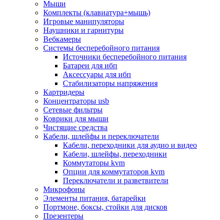
Мыши
Программное обеспечение
Комплекты (клавиатура+мышь)
Операционные системы
Игровые манипуляторы
Антивирусное по
Наушники и гарнитуры
Офисные приложения
Вебкамеры
Неттопы, тонкие клиенты, платформы nuc
Системы бесперебойного питания
Микрокомпьютеры
Источники бесперебойного питания
Опции для компьютеров
Батареи для ибп
Бытовая техника
Аксессуары для ибп
Кухонная техника
Стабилизаторы напряжения
Блендеры, измельчители
Картридеры
Блинницы
Концентраторы usb
Вакуумные упаковщики
Сетевые фильтры
Весы кухонные
Коврики для мыши
Гриль
Чистящие средства
Дистилляторы
Кабели, шлейфы и переключатели
Йогуртницы
Кабели, переходники для аудио и видео
Кофеварки и кофемашины
Кабели, шлейфы, переходники
Кофемолки
Коммутаторы kvm
Кухонные комбайны
Опции для коммутаторов kvm
Ломтерезки
Переключатели и разветвители
Микроволновые печи
Микрофоны
Миксеры
Элементы питания, батарейки
Мини-печи
Портмоне, боксы, стойки для дисков
Мойки
Презентеры
Мультиварки