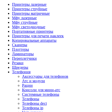
Камеры для видеоконференцсвязи
Принтеры лазерные
Аксессуары для видеоконференцсвязи
Принтеры струйные
Системы безопасности и умный дом
Принтеры матричные
Видеонаблюдение
Мфу лазерные
Аксессуары для видеонаблюдения
Мфу струйные
Камеры видеонаблюдения
Мфу светодиодные
Комплекты видеонаблюдения
Портативные принтеры
Мониторы и видеостены
Принтеры для печати наклеек
Регистраторы
Копировальные аппараты
Тепловизоры
Сканеры
Контроль доступа
Плоттеры
Аксессуары для скуд
Ламинаторы
Видеодомофоны
Переплетчики
Вызывные панели
Резаки
Датчики
Шредеры
Доводчики
Телефония
Замки
Аксессуары для телефонов
Контроллеры
Атс и модули
Считыватели
Рации
Терминалы доступа
Консоли для мини-атс
Охранно-пожарная сигнализация
Системные телефоны
Умный дом
Телефоны
Коннекторы и розетки
Телефоны dect
Инструмент и садовая техника
Телефоны ip
Электро и пневмоинструмент