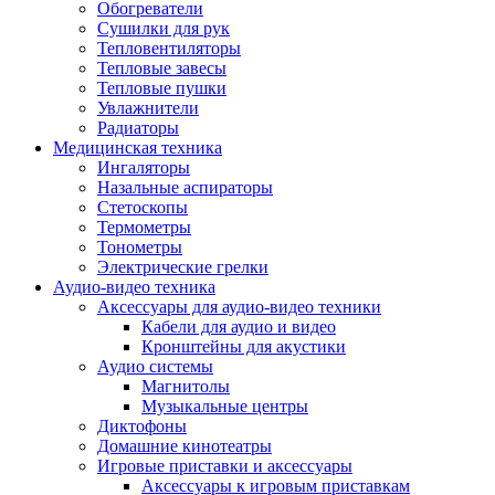
Усилители
Обогреватели
Плееры и аксессуары
Сушилки для рук
Плееры
Тепловентиляторы
Фото и видеокамеры
Тепловые завесы
Фотоаппараты
Тепловые пушки
Зеркальные фотоаппараты
Увлажнители
Видеокамеры
Радиаторы
Экшн-камеры
Медицинская техника
Аксессуары для фото- видео техники
Ингаляторы
Штативы
Назальные аспираторы
Объективы
Стетоскопы
Аккумуляторы
Термометры
Зарядные устройства
Тонометры
Чехлы и сумки
Электрические грелки
Бинокли
Аудио-видео техника
Другое
Аксессуары для аудио-видео техники
Фоторамки
Кабели для аудио и видео
Аксессуары
Кронштейны для акустики
Для воздухоочистителей и увлажнителе
Аудио системы
Для вытяжек
Магнитолы
Для климатической техники
Музыкальные центры
Для кофейного оборудования
Диктофоны
Для крупной бытовой техники
Домашние кинотеатры
Для кухонной техники
Игровые приставки и аксессуары
Для медицинского оборудования
Аксессуары к игровым приставкам