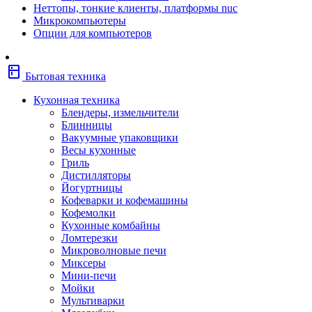
Неттопы, тонкие клиенты, платформы nuc
Фены
Микрокомпьютеры
Щипцы
Опции для компьютеров
Электробритвы
Эпиляторы
Крупная бытовая техника
kitchen
Холодильники
Бытовая техника
Стиральные машины
Сушильные машины
Кухонная техника
Морозильные камеры
Блендеры, измельчители
Морозильные лари
Блинницы
Плиты
Вакуумные упаковщики
Газовые и комбинированные плит
Весы кухонные
Электрические плиты
Гриль
Посудомоечные машины
Дистилляторы
Водонагреватели
Йогуртницы
Бойлеры
Кофеварки и кофемашины
Проточные водонагреватели
Кофемолки
Встраиваемая техника
Кухонные комбайны
Варочные поверхности газовые/
Ломтерезки
комбинированные
Микроволновые печи
Варочные поверхности электрические
Миксеры
Вытяжки
Мини-печи
Вытяжки встраиваемые
Мойки
Духовые шкафы газовые
Мультиварки
Духовые шкафы электрические