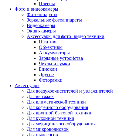
Внешние аккумуляторы
Плееры
Гарнитуры для телефонов
Фото и видеокамеры
Держатели и подставки
Фотоаппараты
Док станции
Зеркальные фотоаппараты
Зарядные устройства
Видеокамеры
Защитные стекла для смартфонов
Экшн-камеры
Кабели и шлейфы
Аксессуары для фото- видео техники
Моноподы
Штативы
Пленки для планшетов
Объективы
Прочие аксессуары для телефонов
Аккумуляторы
Стилусы
Зарядные устройства
Трекеры
Чехлы и сумки
Чехлы для планшетов
Бинокли
Чехлы для смартфонов
Другое
Аксессуары для смарт-часов
Фоторамки
Аксессуары к планшетам для рисования
Аксессуары
Офис
Для воздухоочистителей и увлажнителей
Принтеры лазерные
Для вытяжек
Принтеры струйные
Для климатической техники
Принтеры матричные
Для кофейного оборудования
Мфу лазерные
Для крупной бытовой техники
Мфу струйные
Для кухонной техники
Мфу светодиодные
Для медицинского оборудования
Портативные принтеры
Для микроволновок
Принтеры для печати наклеек
Для пылесосов