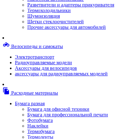
Степлерные скобы, скрепки
Разветвители и адаптеры прикуривателя
Термопленки
Термохолодильники
Термоузлы/печки/тэны
Шумоизоляция
Тормозные площадки
Щетки стеклоочистителей
Узлы/комплекты переноса изображений
Прочие аксессуары для автомобилей
Фотобарабаны
Чипы
Шестерни
motorcycle
Велосипеды и самокаты
Шлейфы
Чистящие средства, скотч, фломастеры
Электротранспорт
Баллоны со сжатым воздухом
Радиоуправляемые модели
Салфетки для чистки оргтехники
Аксессуары для велосипедов
Скотч, фломастеры
аксессуары для радиоуправляемых моделей
Чистящие спреи, жидкости и пены
Конверты, боксы, портмоне, стойки для диско
Портмоне для дисков
file_copy
Расходные материалы
Картриджи для специализированных принтер
Оригинальные
Бумага разная
Совместимые
Бумага для офисной техники
Другие картриджи и твердые чернила
Бумага для профессиональной печати
Картриджи и твердые чернила
Фотобумага
Картриджи матричные, чернила
Наклейки
Расходные материалы для профессиональной
Термобумага
печати
Термоленты
Электрика