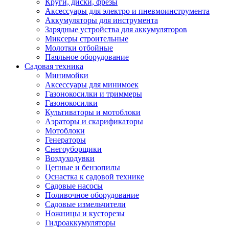
Круги, диски, фрезы
Автолампы
Аксессуары для электро и пневмоинструмента
Автомобильные провода, кабели, адапт
Аккумуляторы для инструмента
Автомобильный инструмент
Зарядные устройства для аккумуляторов
Автохимия
Миксеры строительные
Аккумуляторы, зарядные устройства, ка
Молотки отбойные
Домкраты
Паяльное оборудование
Компрессоры и манометры
Садовая техника
Пылесосы автомобильные
Минимойки
Разветвители и адаптеры прикуривателя
Аксессуары для минимоек
Термохолодильники
Газонокосилки и триммеры
Шумоизоляция
Газонокосилки
Щетки стеклоочистителей
Культиваторы и мотоблоки
Прочие аксессуары для автомобилей
Аэраторы и скарификаторы
Велосипеды и самокаты
Мотоблоки
Электротранспорт
Генераторы
Радиоуправляемые модели
Снегоуборщики
Аксессуары для велосипедов
Воздуходувки
аксессуары для радиоуправляемых моделей
Цепные и бензопилы
Расходные материалы
Оснастка к садовой технике
Бумага разная
Садовые насосы
Бумага для офисной техники
Поливочное оборудование
Бумага для профессиональной печати
Садовые измельчители
Фотобумага
Ножницы и кусторезы
Наклейки
Гидроаккумуляторы
Термобумага