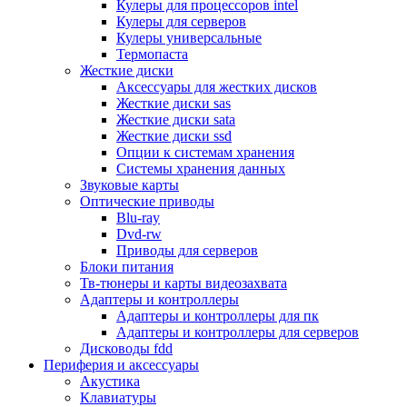
Кулеры для процессоров intel
Микрофоны
Кулеры для серверов
Элементы питания, батарейки
Кулеры универсальные
Портмоне, боксы, стойки для дисков
Термопаста
Презентеры
Жесткие диски
Виртуальные очки
Аксессуары для жестких дисков
Аксессуары и опции для ноутбуков
Жесткие диски sas
Клавиатуры для ноутбуков
Жесткие диски sata
Сумки
Жесткие диски ssd
Адаптеры и зарядные устройства
Опции к системам хранения
Подставки
Системы хранения данных
Док станции, порт репликаторы
Звуковые карты
Батареи
Оптические приводы
Разное
Blu-ray
Носители информации
Dvd-rw
Внешние жесткие диски
Приводы для серверов
Карты памяти
Блоки питания
Оптические носители
Тв-тюнеры и карты видеозахвата
Blu-ray
Адаптеры и контроллеры
Cd-r
Адаптеры и контроллеры для пк
Cd-rw
Адаптеры и контроллеры для серверов
Dvd-r
Дисководы fdd
Dvdr
Периферия и аксессуары
Dvdrw
Акустика
Флешки
Клавиатуры
Серверы