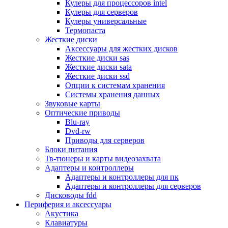
Кулеры для процессоров intel
Микрофоны
Кулеры для серверов
Элементы питания, батарейки
Кулеры универсальные
Портмоне, боксы, стойки для дисков
Термопаста
Презентеры
Жесткие диски
Виртуальные очки
Аксессуары для жестких дисков
Аксессуары и опции для ноутбуков
Жесткие диски sas
Клавиатуры для ноутбуков
Жесткие диски sata
Сумки
Жесткие диски ssd
Адаптеры и зарядные устройства
Опции к системам хранения
Подставки
Системы хранения данных
Док станции, порт репликаторы
Звуковые карты
Батареи
Оптические приводы
Разное
Blu-ray
Носители информации
Dvd-rw
Внешние жесткие диски
Приводы для серверов
Карты памяти
Блоки питания
Оптические носители
Тв-тюнеры и карты видеозахвата
Blu-ray
Адаптеры и контроллеры
Cd-r
Адаптеры и контроллеры для пк
Cd-rw
Адаптеры и контроллеры для серверов
Dvd-r
Дисководы fdd
Dvdr
Периферия и аксессуары
Dvdrw
Акустика
Флешки
Клавиатуры
Серверы