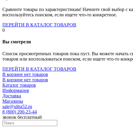
Socket-1700
Socket-1150
Сравните товары по характеристикам! Начните свой выбор с ка
Socket-2066
воспользуйтесь поиском, если ищете что-то конкретное.
Socket-775
Socket-fm2
ПЕРЕЙТИ В КАТАЛОГ ТОВАРОВ
Socket-am4
0
Socket-trx4
Материнские платы для серверов
Вы смотрели
Процессоры
Socket- amd am4
Список просмотренных товаров пока пуст. Вы можете начать с
Socket- intel s1151
товаров или воспользоваться поиском, если ищете что-то конкр
Socket- intel s2066
socket- intel s1200
ПЕРЕЙТИ В КАТАЛОГ ТОВАРОВ
Socket- intel s1700
В корзине нет товаров
Процессоры для серверов
В корзине нет товаров
Видеокарты
Каталог товаров
Оперативная память
Информация
Память ddr2
Доставка
Память ddr3
Магазины
Память ddr4
sale@ultra52.ru
Память ddr5
8 (800) 200-23-44
Память sodimm
звонок бесплатный
Память для серверов
Устройства охлаждения
Жидкостное охлаждение