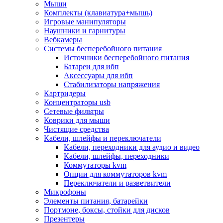
Мыши
Программное обеспечение
Комплекты (клавиатура+мышь)
Операционные системы
Игровые манипуляторы
Антивирусное по
Наушники и гарнитуры
Офисные приложения
Вебкамеры
Неттопы, тонкие клиенты, платформы nuc
Системы бесперебойного питания
Микрокомпьютеры
Источники бесперебойного питания
Опции для компьютеров
Батареи для ибп
Бытовая техника
Аксессуары для ибп
Кухонная техника
Стабилизаторы напряжения
Блендеры, измельчители
Картридеры
Блинницы
Концентраторы usb
Вакуумные упаковщики
Сетевые фильтры
Весы кухонные
Коврики для мыши
Гриль
Чистящие средства
Дистилляторы
Кабели, шлейфы и переключатели
Йогуртницы
Кабели, переходники для аудио и видео
Кофеварки и кофемашины
Кабели, шлейфы, переходники
Кофемолки
Коммутаторы kvm
Кухонные комбайны
Опции для коммутаторов kvm
Ломтерезки
Переключатели и разветвители
Микроволновые печи
Микрофоны
Миксеры
Элементы питания, батарейки
Мини-печи
Портмоне, боксы, стойки для дисков
Мойки
Презентеры
Мультиварки