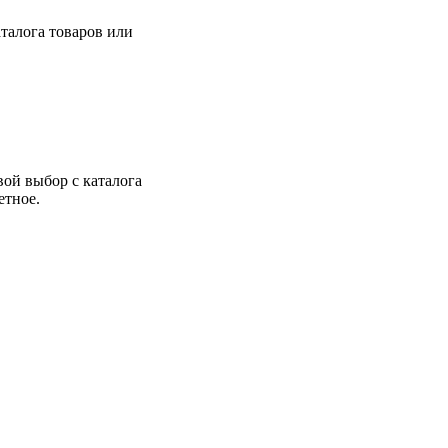
талога товаров или
вой выбор с каталога
етное.