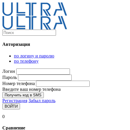
Каталог
Ultra-выгодно!
Авторизация
Компьютеры и комплектующие
Ноутбуки
по логину и паролю
Персональные компьютеры
по телефону
Моноблоки
Мониторы
Логин
Комплектующие
Пароль
Корпуса
Номер телефона
Аксессуары для корпусов
Корпуса fullatx и atx
Введите ваш номер телефона
Корпуса matx
Получить код в SMS
Корпуса miniitx
Регистрация
Забыл пароль
Корпуса для серверов
ВОЙТИ
Материнские платы
Cpu integrated
0
Socket-1151
Socket-1200
Сравнение