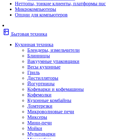
Неттопы, тонкие клиенты, платформы nuc
Фены
Микрокомпьютеры
Щипцы
Опции для компьютеров
Электробритвы
Эпиляторы
Крупная бытовая техника
kitchen
Холодильники
Бытовая техника
Стиральные машины
Сушильные машины
Кухонная техника
Морозильные камеры
Блендеры, измельчители
Морозильные лари
Блинницы
Плиты
Вакуумные упаковщики
Газовые и комбинированные плит
Весы кухонные
Электрические плиты
Гриль
Посудомоечные машины
Дистилляторы
Водонагреватели
Йогуртницы
Бойлеры
Кофеварки и кофемашины
Проточные водонагреватели
Кофемолки
Встраиваемая техника
Кухонные комбайны
Варочные поверхности газовые/комбин
Ломтерезки
Варочные поверхности электрические
Микроволновые печи
Вытяжки
Миксеры
Вытяжки встраиваемые
Мини-печи
Духовые шкафы газовые
Мойки
Духовые шкафы электрические
Мультиварки
Зависимые комплекты