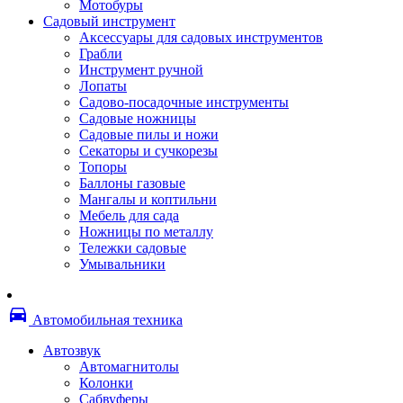
Мотобуры
Термоленты
Садовый инструмент
Бумага для факса
Аксессуары для садовых инструментов
Пленка для печати
Грабли
Пленка для ламинирования
Инструмент ручной
Материалы для заправки
Лопаты
Тонер для заправки
Садово-посадочные инструменты
Чернила и заправки
Садовые ножницы
Фотобарабаны
Садовые пилы и ножи
Оригинальные расходные материалы
Секаторы и сучкорезы
Для лазерных устройств печати
Топоры
Ленточные картриджи
Баллоны газовые
Матричные картриджи
Мангалы и коптильни
Опции
Мебель для сада
Струйные картриджи
Ножницы по металлу
Термопленки
Тележки садовые
Картриджи лазерные, тонер-картриджи
Умывальники
Лазерные оригинальные
Лазерные совместимые
Картриджи струйные, печатающие головы
directions_car
Снпч
Автомобильная техника
Струйные оригинальные
Струйные совместимые
Автозвук
Материалы для переплета
Автомагнитолы
Обложки
Колонки
Пружины
Сабвуферы