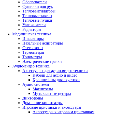
Усилители
Обогреватели
Плееры и аксессуары
Сушилки для рук
Плееры
Тепловентиляторы
Фото и видеокамеры
Тепловые завесы
Фотоаппараты
Тепловые пушки
Зеркальные фотоаппараты
Увлажнители
Видеокамеры
Радиаторы
Экшн-камеры
Медицинская техника
Аксессуары для фото- видео техники
Ингаляторы
Штативы
Назальные аспираторы
Объективы
Стетоскопы
Аккумуляторы
Термометры
Зарядные устройства
Тонометры
Чехлы и сумки
Электрические грелки
Бинокли
Аудио-видео техника
Другое
Аксессуары для аудио-видео техники
Фоторамки
Кабели для аудио и видео
Аксессуары
Кронштейны для акустики
Для воздухоочистителей и увлажнителе
Аудио системы
Для вытяжек
Магнитолы
Для климатической техники
Музыкальные центры
Для кофейного оборудования
Диктофоны
Для крупной бытовой техники
Домашние кинотеатры
Для кухонной техники
Игровые приставки и аксессуары
Для медицинского оборудования
Аксессуары к игровым приставкам