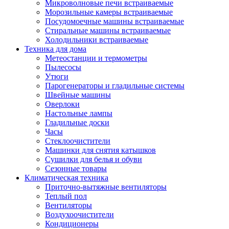
Игровые приставки и аксессуары
Микроволновые печи встраиваемые
Аксессуары к игровым приставка
Морозильные камеры встраиваемые
Музыкальные инструменты
Посудомоечные машины встраиваемые
Аксессуары эми
Стиральные машины встраиваемые
Ди-джейское оборудование
Холодильники встраиваемые
Синтезаторы, фортепиано, рояли
Техника для дома
Плееры blu-ray и dvd
Метеостанции и термометры
Blu-ray
Пылесосы
Dvd
Утюги
Проекционное оборудование
Парогенераторы и гладильные системы
Аксессуары для проекционного
Швейные машины
оборудования
Оверлоки
Интерактивные доски
Настольные лампы
Кронштейны для проекторов
Гладильные доски
Лампы
Часы
Проекторы
Стеклоочистители
Экраны
Машинки для снятия катышков
Магнитно-маркерные доски
Сушилки для белья и обуви
Радиобудильники
Сезонные товары
Радиоприемники
Климатическая техника
Саундбары
Приточно-вытяжные вентиляторы
Системы и компоненты hi-fi
Теплый пол
Акустические системы
Вентиляторы
Компоненты hi-fi
Воздухоочистители
Проигрыватели винила
Кондиционеры