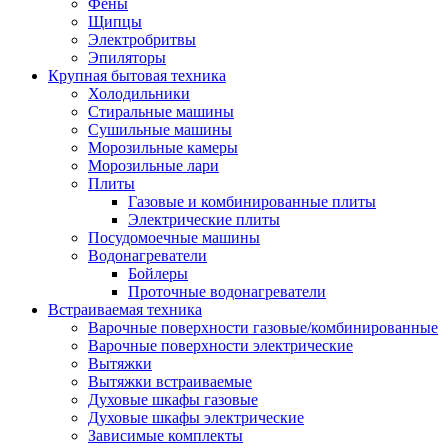
Воздухоочистители
Фены
Кондиционеры
Щипцы
Обогреватели
Электробритвы
Сушилки для рук
Эпиляторы
Тепловентиляторы
Крупная бытовая техника
Тепловые завесы
Холодильники
Тепловые пушки
Стиральные машины
Увлажнители
Сушильные машины
Радиаторы
Морозильные камеры
Медицинская техника
Морозильные лари
Ингаляторы
Плиты
Назальные аспираторы
Газовые и комбинированные плиты
Стетоскопы
Электрические плиты
Термометры
Посудомоечные машины
Тонометры
Водонагреватели
Электрические грелки
Бойлеры
Аудио-видео техника
Проточные водонагреватели
Аксессуары для аудио-видео техники
Встраиваемая техника
Кабели для аудио и видео
Варочные поверхности газовые/комбинированные
Кронштейны для акустики
Варочные поверхности электрические
Аудио системы
Вытяжки
Магнитолы
Вытяжки встраиваемые
Музыкальные центры
Духовые шкафы газовые
Диктофоны
Духовые шкафы электрические
Домашние кинотеатры
Зависимые комплекты