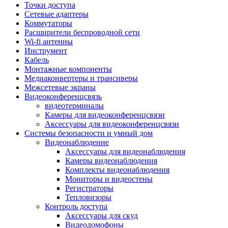
Штроборезы
Точки доступа
Фрезеры
Сетевые адаптеры
Степлеры строительные
Коммутаторы
Станки
Расширители беспроводной сети
Пистолеты клеевые
Wi-fi антенны
Удлинители силовые
Инструмент
Пилки и полотна
Кабель
Граверы
Монтажные компоненты
Наборы бит и сверел
Медиаконвертеры и трансиверы
Инструмент многофункциональный
Межсетевые экраны
Круги, диски, фрезы
Видеоконференцсвязь
Аксессуары для электро и
видеотерминалы
пневмоинструмента
Камеры для видеоконференцсвязи
Аккумуляторы для инструмента
Аксессуары для видеоконференцсвязи
Зарядные устройства для аккумуляторов
Системы безопасности и умный дом
Миксеры строительные
Видеонаблюдение
Молотки отбойные
Аксессуары для видеонаблюдения
Паяльное оборудование
Камеры видеонаблюдения
Садовая техника
Комплекты видеонаблюдения
Минимойки
Мониторы и видеостены
Аксессуары для минимоек
Регистраторы
Газонокосилки и триммеры
Тепловизоры
Газонокосилки
Контроль доступа
Культиваторы и мотоблоки
Аксессуары для скуд
Аэраторы и скарификаторы
Видеодомофоны