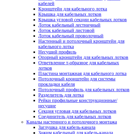
Зажим несущего троса
кабелей
Зажим/клипса для крепления труб
Кронштейн для кабельного лотка
Скоба крепежная
Крышка для кабельных лотков
Скоба с гвоздем
Крышка угловой секции кабельных лотков
Соединитель провода
Лоток кабельный лестничный
Материалы для подключения
Лоток кабельный листовой
Аксессуары для распределительн
Лоток кабельный проволочный
коробок/корпусов для монтажа в с
Настенный и потолочный кронштейн для
и в потолке
кабельного лотка
Зажим безвинтовой клеммный
Несущий профиль
Коробка клеммная
Опорный кронштейн для кабельных лотков
Коробка распределительная для
Ответвление т-образное для кабельных
потолочных светильников
лотков
Крышка для распределительной
Пластина монтажная для кабельного лотка
коробки/корпуса для монтажа в ст
Потолочный кронштейн для системы
в потолке
прокладки кабеля
Распределительная коробка/корпус
Потолочный профиль для кабельных лотков
монтажа в стене и в потолке
Разделитель для лотка
Распределительная коробка/корпус
Рейки профильные конструкционные/
монтажа на стене и на потолке
несущие
Система электромонтажных колонн
Секция угловая для кабельных лотков
Электромонтажная колонна
Соединитель для кабельных лотков
Системы ввода для кабелей и проводов
Каналы настенного и потолочного монтажа
Ввод кабельный/сальник
Заглушка для кабель-канала
Уплотнитель для кабельного разъе
Зажим кабельный для кабель-канала