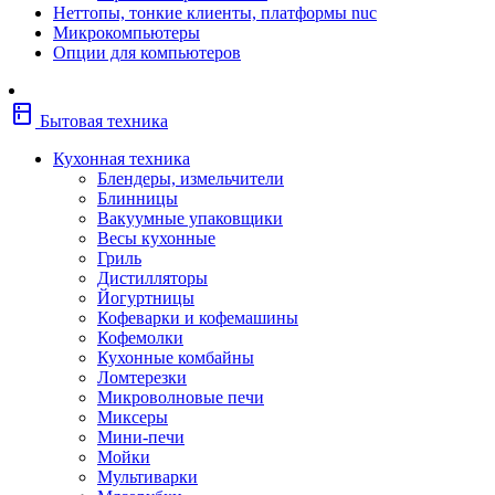
Неттопы, тонкие клиенты, платформы nuc
Фены
Микрокомпьютеры
Щипцы
Опции для компьютеров
Электробритвы
Эпиляторы
Крупная бытовая техника
kitchen
Холодильники
Бытовая техника
Стиральные машины
Сушильные машины
Кухонная техника
Морозильные камеры
Блендеры, измельчители
Морозильные лари
Блинницы
Плиты
Вакуумные упаковщики
Газовые и комбинированные плит
Весы кухонные
Электрические плиты
Гриль
Посудомоечные машины
Дистилляторы
Водонагреватели
Йогуртницы
Бойлеры
Кофеварки и кофемашины
Проточные водонагреватели
Кофемолки
Встраиваемая техника
Кухонные комбайны
Варочные поверхности газовые/
Ломтерезки
комбинированные
Микроволновые печи
Варочные поверхности электрические
Миксеры
Вытяжки
Мини-печи
Вытяжки встраиваемые
Мойки
Духовые шкафы газовые
Мультиварки
Духовые шкафы электрические