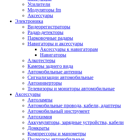
Запчасти и другие расходные материалы
Усилители
Автоподатчики
Модуляторы fm
Блоки лазера
Аксессуары
Боксы для сбора тонера и сбора чернил
Электроника
(памперс)
Видеорегистраторы
Валы переноса заряда/магнитные валы
Радар-детекторы
Валы резиновые/тефлоновые
Парковочные радары
Втулки/подшипники/бушинги
Навигаторы и аксессуары
Девелоперы
Аксессуары к навигаторам
Дозирущие лезвия
Навигаторы
Другие зип
Алкотестеры
Кабели
Камеры заднего вида
Крышки
Автомобильные антенны
Лампы
Сигнализации автомобильные
Лотки, кассеты
Автоинверторы
Моторы/двигатели/редукторы
Телевизоры и мониторы автомобильные
Муфты
Аксессуары
Платы
Автолампы
Платы форматирования
Автомобильные провода, кабели, адаптеры
Ракели
Автомобильный инструмент
Ремни
Автохимия
Ролики/наборы роликов/насадки
Аккумуляторы, зарядные устройства, кабели
Ручки/кнопки/флажки/рычаги
Домкраты
Сервисные наборы
Компрессоры и манометры
Смазки
Пылесосы автомобильные