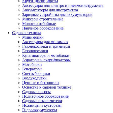
Круги, диски, фрезы
Автолампы
Аксессуары для электро и пневмоинструмента
Автомобильные провода, кабели, адапт
Аккумуляторы для инструмента
Автомобильный инструмент
Зарядные устройства для аккумуляторов
Автохимия
Миксеры строительные
Аккумуляторы, зарядные устройства, ка
Молотки отбойные
Домкраты
Паяльное оборудование
Компрессоры и манометры
Садовая техника
Пылесосы автомобильные
Минимойки
Разветвители и адаптеры прикуривателя
Аксессуары для минимоек
Термохолодильники
Газонокосилки и триммеры
Шумоизоляция
Газонокосилки
Щетки стеклоочистителей
Культиваторы и мотоблоки
Прочие аксессуары для автомобилей
Аэраторы и скарификаторы
Велосипеды и самокаты
Мотоблоки
Электротранспорт
Генераторы
Радиоуправляемые модели
Снегоуборщики
Аксессуары для велосипедов
Воздуходувки
аксессуары для радиоуправляемых моделей
Цепные и бензопилы
Расходные материалы
Оснастка к садовой технике
Бумага разная
Садовые насосы
Бумага для офисной техники
Поливочное оборудование
Бумага для профессиональной печати
Садовые измельчители
Фотобумага
Ножницы и кусторезы
Наклейки
Гидроаккумуляторы
Термобумага