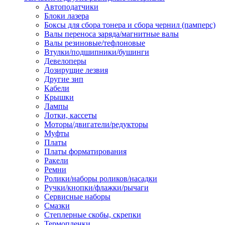
Автоподатчики
Наконечник обжимной кабельный
Блоки лазера
медных проводников в соответств
Боксы для сбора тонера и сбора чернил (памперс)
din 46236
Валы переноса заряда/магнитные валы
Наконечник-гильза для медных
Валы резиновые/тефлоновые
проводников
Втулки/подшипники/бушинги
Пружина постоянного давления
Девелоперы
Разъем слаботочный
Дозирущие лезвия
Сжим ответвительный, ответвите
Другие зип
Система маркировки кабеля
Кабели
Скотч и изоляционная лента
Крышки
Спрей
Лампы
Трубка термоусадочная
Лотки, кассеты
Трубки изоляционные, кембрики
Моторы/двигатели/редукторы
Ящик для хранения инструмента и
Муфты
термоусадочных трубок
Платы
Изделия крепежные
Платы форматирования
Анкер болтовой
Ракели
Анкер забивной
Ремни
Анкер клиновой
Ролики/наборы роликов/насадки
Болт анкерный
Ручки/кнопки/флажки/рычаги
Болт с т-образной головкой
Сервисные наборы
Болт с шестигранной головкой
Смазки
Винт для пневматической отвертк
Степлерные скобы, скрепки
Винт с кольцом
Термопленки