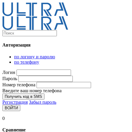
Каталог
Ultra-выгодно!
Авторизация
Компьютеры и комплектующие
Ноутбуки
по логину и паролю
Персональные компьютеры
по телефону
Моноблоки
Мониторы
Логин
Комплектующие
Пароль
Корпуса
Номер телефона
Аксессуары для корпусов
Корпуса fullatx и atx
Введите ваш номер телефона
Корпуса matx
Получить код в SMS
Корпуса miniitx
Регистрация
Забыл пароль
Корпуса для серверов
ВОЙТИ
Материнские платы
Cpu integrated
0
Socket-1151
Socket-1200
Сравнение