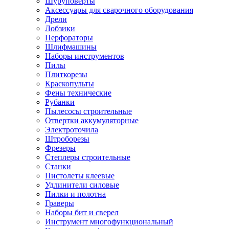
Шуруповерты
Ножницы по металлу
Аксессуары для сварочного оборудования
Тележки садовые
Дрели
Умывальники
Лобзики
Автомобильная техника
Перфораторы
Автозвук
Шлифмашины
Автомагнитолы
Наборы инструментов
Колонки
Пилы
Сабвуферы
Плиткорезы
Усилители
Краскопульты
Модуляторы fm
Фены технические
Аксессуары
Рубанки
Электроника
Пылесосы строительные
Видеорегистраторы
Отвертки аккумуляторные
Радар-детекторы
Электроточила
Парковочные радары
Штроборезы
Навигаторы и аксессуары
Фрезеры
Аксессуары к навигаторам
Степлеры строительные
Навигаторы
Станки
Алкотестеры
Пистолеты клеевые
Камеры заднего вида
Удлинители силовые
Автомобильные антенны
Пилки и полотна
Сигнализации автомобильные
Граверы
Автоинверторы
Наборы бит и сверел
Телевизоры и мониторы автомобильные
Инструмент многофункциональный
Аксессуары