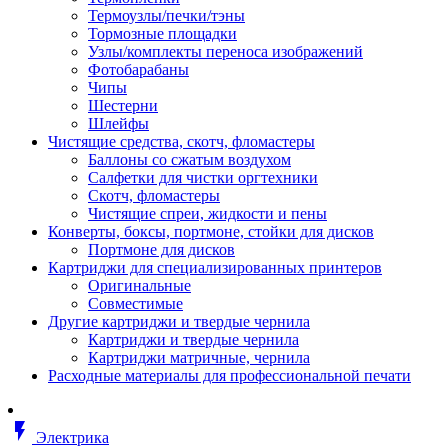
Втулка изолирующая
Термоузлы/печки/тэны
Гайка длинная
Тормозные площадки
Гайка скользящая
Узлы/комплекты переноса изображений
Гайка стопорная
Фотобарабаны
Гайка шестигранная
Чипы
Дюбель универсальный /вставка
Шестерни
Заклепка закладная
Шлейфы
Крюк с винтом
Чистящие средства, скотч, фломастеры
Лента монтажная
Баллоны со сжатым воздухом
Основание монтажное для кабель
Салфетки для чистки оргтехники
стяжек и элементов
Скотч, фломастеры
Растворитель
Чистящие спреи, жидкости и пены
Саморез
Конверты, боксы, портмоне, стойки для дисков
Саморез по дереву
Портмоне для дисков
Скоба такелажная, шакл
Картриджи для специализированных принтеров
Стержень резьбовой
Оригинальные
Универсальная троссовая подвеска
Совместимые
Хомут кабельный (стяжка)
Другие картриджи и твердые чернила
Хомут резьбовой u-образной фор
Картриджи и твердые чернила
(стремянка)
Картриджи матричные, чернила
Шайба
Расходные материалы для профессиональной печати
Шпилька резьбовая
Кабеленесущие системы
Аксессуары для прокладки кабеля
flash_on
питания/ кабеля для передачи дан
Электрика