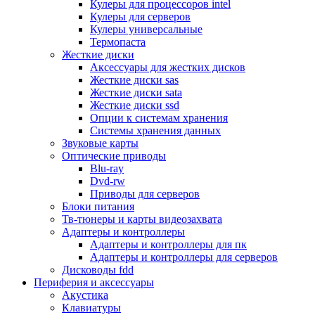
Кулеры для процессоров intel
Микрофоны
Кулеры для серверов
Элементы питания, батарейки
Кулеры универсальные
Портмоне, боксы, стойки для дисков
Термопаста
Презентеры
Жесткие диски
Виртуальные очки
Аксессуары для жестких дисков
Аксессуары и опции для ноутбуков
Жесткие диски sas
Клавиатуры для ноутбуков
Жесткие диски sata
Сумки
Жесткие диски ssd
Адаптеры и зарядные устройства
Опции к системам хранения
Подставки
Системы хранения данных
Док станции, порт репликаторы
Звуковые карты
Батареи
Оптические приводы
Разное
Blu-ray
Носители информации
Dvd-rw
Внешние жесткие диски
Приводы для серверов
Карты памяти
Блоки питания
Оптические носители
Тв-тюнеры и карты видеозахвата
Blu-ray
Адаптеры и контроллеры
Cd-r
Адаптеры и контроллеры для пк
Cd-rw
Адаптеры и контроллеры для серверов
Dvd-r
Дисководы fdd
Dvdr
Периферия и аксессуары
Dvdrw
Акустика
Флешки
Клавиатуры
Серверы