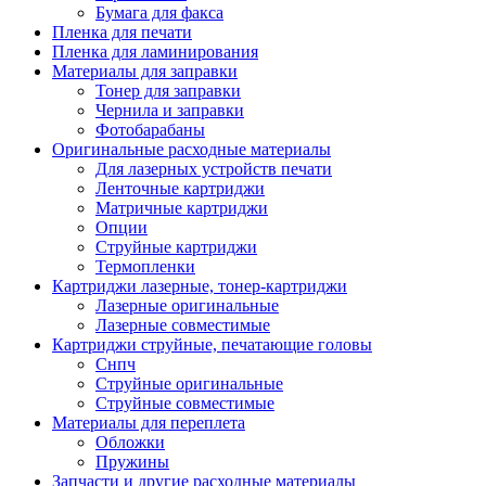
Бумага для факса
Изделия для прокладки кабеля и электромонт
Пленка для печати
Арматура кабельная/изоляционные
Пленка для ламинирования
материалы
Материалы для заправки
Гильза соединительная для
Тонер для заправки
алюминиевых проводников под
Чернила и заправки
опрессовку
Фотобарабаны
Гильза соединительная для медны
Оригинальные расходные материалы
проводников под опрессовку
Для лазерных устройств печати
Гильза соединительная со срывны
Ленточные картриджи
болтами
Матричные картриджи
Заглушка термоусадочная концева
Опции
Зажим соединительный,
Струйные картриджи
ответвительный
Термопленки
Лубрикант-гель для смазки кабеля
Картриджи лазерные, тонер-картриджи
Муфта кабельная концевая
Лазерные оригинальные
Муфта кабельная соединительная
Лазерные совместимые
Наконечник быстроразмыкаемый
Картриджи струйные, печатающие головы
Наконечник кабельный со срывн
Снпч
болтами
Струйные оригинальные
Наконечник кабельный трубчатый
Струйные совместимые
медных проводников
Материалы для переплета
Наконечник обжимной кабельный
Обложки
алюминиевых проводников
Пружины
Наконечник обжимной кабельный
Запчасти и другие расходные материалы
медных проводников