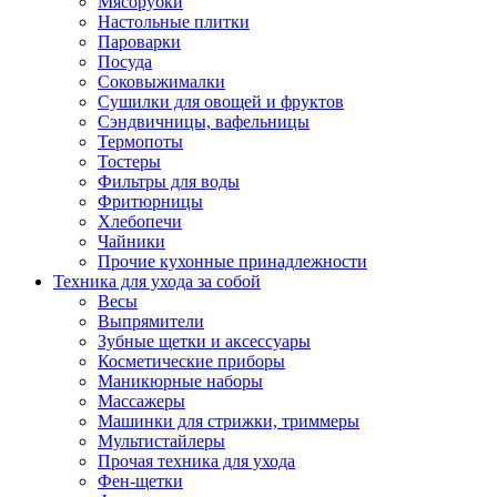
Мясорубки
Зависимые комплекты
Настольные плитки
Микроволновые печи встраиваемые
Пароварки
Морозильные камеры встраиваемые
Посуда
Посудомоечные машины встраиваемые
Соковыжималки
Стиральные машины встраиваемые
Сушилки для овощей и фруктов
Холодильники встраиваемые
Сэндвичницы, вафельницы
Техника для дома
Термопоты
Метеостанции и термометры
Тостеры
Пылесосы
Фильтры для воды
Утюги
Фритюрницы
Парогенераторы и гладильные системы
Хлебопечи
Швейные машины
Чайники
Оверлоки
Прочие кухонные принадлежности
Настольные лампы
Техника для ухода за собой
Гладильные доски
Весы
Часы
Выпрямители
Стеклоочистители
Зубные щетки и аксессуары
Машинки для снятия катышков
Косметические приборы
Сушилки для белья и обуви
Маникюрные наборы
Сезонные товары
Массажеры
Климатическая техника
Машинки для стрижки, триммеры
Приточно-вытяжные вентиляторы
Мультистайлеры
Теплый пол
Прочая техника для ухода
Вентиляторы
Фен-щетки