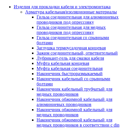
Аксессуары кабельных лотков
монтажные
Изделия для прокладки кабеля и электромонтажа
Деталь крепежная для несущих и 
Арматура кабельная/изоляционные материалы
профильных реек
Гильза соединительная для алюминиевых
Зажим для крышки системы
проводников под опрессовку
поддержки кабелей
Гильза соединительная для медных
Кронштейн для кабельного лотка
проводников под опрессовку
Крышка для кабельных лотков
Гильза соединительная со срывными
Крышка угловой секции кабельны
болтами
лотков
Заглушка термоусадочная концевая
Лоток кабельный лестничный
Зажим соединительный, ответвительный
Лоток кабельный листовой
Лубрикант-гель для смазки кабеля
Лоток кабельный проволочный
Муфта кабельная концевая
Настенный и потолочный кроншт
Муфта кабельная соединительная
для кабельного лотка
Наконечник быстроразмыкаемый
Несущий профиль
Наконечник кабельный со срывными
Опорный кронштейн для кабельн
болтами
лотков
Наконечник кабельный трубчатый для
Ответвление т-образное для кабел
медных проводников
лотков
Наконечник обжимной кабельный для
Пластина монтажная для кабельно
алюминиевых проводников
лотка
Наконечник обжимной кабельный для
Потолочный кронштейн для сист
медных проводников
прокладки кабеля
Наконечник обжимной кабельный для
Потолочный профиль для кабельн
медных проводников в соответствии с din