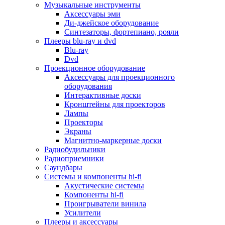
Для микроволновок
Музыкальные инструменты
Для пылесосов
Аксессуары эми
Для техники по уходу за одеждой
Ди-джейское оборудование
Для техники по уходу за собой
Синтезаторы, фортепиано, рояли
Для фильтров воды
Плееры blu-ray и dvd
Дополнительные принадлежности
Blu-ray
Телевизоры и аксессуары
Dvd
Телевизоры
Проекционное оборудование
Аксессуары для телевизоров
Аксессуары для проекционного
Комплекты спутникового тв
оборудования
Кронштейны и подставки для тв
Интерактивные доски
Приставки smart box
Кронштейны для проекторов
Прочие аксессуары для тв
Лампы
Пульты ду
Проекторы
Тв антенны
Экраны
Цифровые тв ресиверы
Магнитно-маркерные доски
Профессиональные панели
Радиобудильники
Смартфоны и планшеты
Радиоприемники
Смартфоны
Саундбары
Планшетные устройства
Системы и компоненты hi-fi
Смарт-часы
Акустические системы
Сотовые телефоны
Компоненты hi-fi
Планшеты для рисования
Проигрыватели винила
Электронные книги
Усилители
Аксессуары для смартфонов и планшетов
Плееры и аксессуары