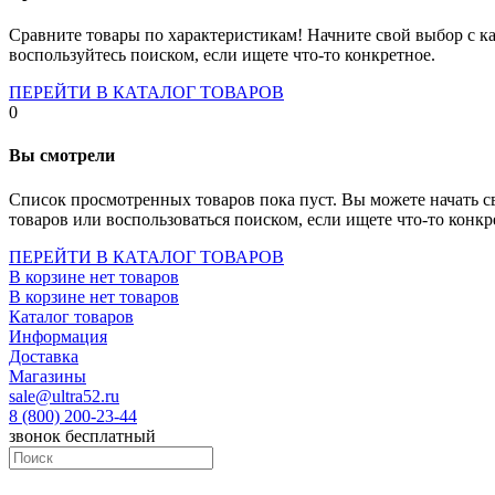
Socket-1700
Socket-1150
Сравните товары по характеристикам! Начните свой выбор с ка
Socket-2066
воспользуйтесь поиском, если ищете что-то конкретное.
Socket-775
Socket-fm2
ПЕРЕЙТИ В КАТАЛОГ ТОВАРОВ
Socket-am4
0
Socket-trx4
Материнские платы для серверов
Вы смотрели
Процессоры
Socket- amd am4
Список просмотренных товаров пока пуст. Вы можете начать с
Socket- intel s1151
товаров или воспользоваться поиском, если ищете что-то конкр
Socket- intel s2066
socket- intel s1200
ПЕРЕЙТИ В КАТАЛОГ ТОВАРОВ
Socket- intel s1700
В корзине нет товаров
Процессоры для серверов
В корзине нет товаров
Видеокарты
Каталог товаров
Оперативная память
Информация
Память ddr2
Доставка
Память ddr3
Магазины
Память ddr4
sale@ultra52.ru
Память ddr5
8 (800) 200-23-44
Память sodimm
звонок бесплатный
Память для серверов
Устройства охлаждения
Жидкостное охлаждение