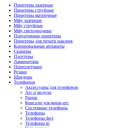
Камеры для видеоконференцсвязи
Принтеры лазерные
Аксессуары для видеоконференцсвязи
Принтеры струйные
Системы безопасности и умный дом
Принтеры матричные
Видеонаблюдение
Мфу лазерные
Аксессуары для видеонаблюдения
Мфу струйные
Камеры видеонаблюдения
Мфу светодиодные
Комплекты видеонаблюдения
Портативные принтеры
Мониторы и видеостены
Принтеры для печати наклеек
Регистраторы
Копировальные аппараты
Тепловизоры
Сканеры
Контроль доступа
Плоттеры
Аксессуары для скуд
Ламинаторы
Видеодомофоны
Переплетчики
Вызывные панели
Резаки
Датчики
Шредеры
Доводчики
Телефония
Замки
Аксессуары для телефонов
Контроллеры
Атс и модули
Считыватели
Рации
Терминалы доступа
Консоли для мини-атс
Охранно-пожарная сигнализация
Системные телефоны
Умный дом
Телефоны
Коннекторы и розетки
Телефоны dect
Инструмент и садовая техника
Телефоны ip
Электро и пневмоинструмент