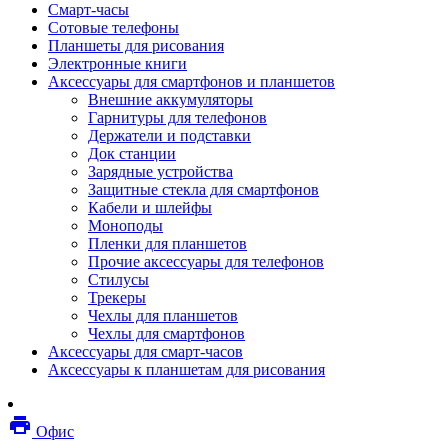
Смарт-часы
Мебель
Сотовые телефоны
Стулья и кресла
Планшеты для рисования
Столы
Электронные книги
Мебельные аксессуары
Аксессуары для смартфонов и планшетов
Аксессуары для кресел
Внешние аккумуляторы
Вешалки
Гарнитуры для телефонов
Коврики защитные
Держатели и подставки
Эргономика
Док станции
Опции для устройств печати, копирования и
Зарядные устройства
сканирования
Защитные стекла для смартфонов
Сетевое оборудование
Кабели и шлейфы
Маршрутизаторы
Моноподы
Модемы
Пленки для планшетов
Точки доступа
Прочие аксессуары для телефонов
Сетевые адаптеры
Стилусы
Коммутаторы
Трекеры
Расширители беспроводной сети
Чехлы для планшетов
Wi-fi антенны
Чехлы для смартфонов
Инструмент
Аксессуары для смарт-часов
Кабель
Аксессуары к планшетам для рисования
Монтажные компоненты
Медиаконвертеры и трансиверы
Межсетевые экраны
local_printshop
Видеоконференцсвязь
Офис
видеотерминалы