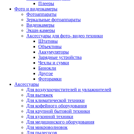
Внешние аккумуляторы
Плееры
Гарнитуры для телефонов
Фото и видеокамеры
Держатели и подставки
Фотоаппараты
Док станции
Зеркальные фотоаппараты
Зарядные устройства
Видеокамеры
Защитные стекла для смартфонов
Экшн-камеры
Кабели и шлейфы
Аксессуары для фото- видео техники
Моноподы
Штативы
Пленки для планшетов
Объективы
Прочие аксессуары для телефонов
Аккумуляторы
Стилусы
Зарядные устройства
Трекеры
Чехлы и сумки
Чехлы для планшетов
Бинокли
Чехлы для смартфонов
Другое
Аксессуары для смарт-часов
Фоторамки
Аксессуары к планшетам для рисования
Аксессуары
Офис
Для воздухоочистителей и увлажнителей
Принтеры лазерные
Для вытяжек
Принтеры струйные
Для климатической техники
Принтеры матричные
Для кофейного оборудования
Мфу лазерные
Для крупной бытовой техники
Мфу струйные
Для кухонной техники
Мфу светодиодные
Для медицинского оборудования
Портативные принтеры
Для микроволновок
Принтеры для печати наклеек
Для пылесосов