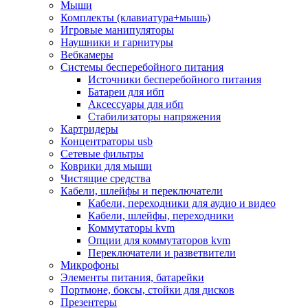
Мыши
Программное обеспечение
Комплекты (клавиатура+мышь)
Операционные системы
Игровые манипуляторы
Антивирусное по
Наушники и гарнитуры
Офисные приложения
Вебкамеры
Неттопы, тонкие клиенты, платформы nuc
Системы бесперебойного питания
Микрокомпьютеры
Источники бесперебойного питания
Опции для компьютеров
Батареи для ибп
Бытовая техника
Аксессуары для ибп
Кухонная техника
Стабилизаторы напряжения
Блендеры, измельчители
Картридеры
Блинницы
Концентраторы usb
Вакуумные упаковщики
Сетевые фильтры
Весы кухонные
Коврики для мыши
Гриль
Чистящие средства
Дистилляторы
Кабели, шлейфы и переключатели
Йогуртницы
Кабели, переходники для аудио и видео
Кофеварки и кофемашины
Кабели, шлейфы, переходники
Кофемолки
Коммутаторы kvm
Кухонные комбайны
Опции для коммутаторов kvm
Ломтерезки
Переключатели и разветвители
Микроволновые печи
Микрофоны
Миксеры
Элементы питания, батарейки
Мини-печи
Портмоне, боксы, стойки для дисков
Мойки
Презентеры
Мультиварки