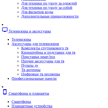
Копировальные аппараты
Для техники по уходу за одеждой
Сканеры
Для техники по уходу за собой
Плоттеры
Для фильтров воды
Ламинаторы
Дополнительные принадлежности
Переплетчики
Резаки
Шредеры
tv
Телевизоры и аксессуары
Телефония
Аксессуары для телефонов
Телевизоры
Атс и модули
Аксессуары для телевизоров
Рации
Комплекты спутникового тв
Консоли для мини-атс
Кронштейны и подставки для тв
Системные телефоны
Приставки smart box
Телефоны
Прочие аксессуары для тв
Телефоны dect
Пульты ду
Телефоны ip
Тв антенны
Voip шлюзы
Цифровые тв ресиверы
Торговое оборудование
Профессиональные панели
Детектор валют
Сейфы
Сканеры штрихкодов
smartphone
Смартфоны и планшеты
Счетчики банкнот
Терминалы сбора данных
Смартфоны
Аксессуары для торгового оборудовани
Планшетные устройства
Калькуляторы