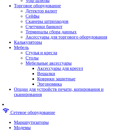
Voip шлюзы
Аксессуары для пневмоинструментов
Торговое оборудование
Гайковерты пневматические
Детектор валют
Инструмент пневматический
Сейфы
Инструмент измерительный
Сканеры штрихкодов
Краскораспылители пневматические
Счетчики банкнот
Наборы пневматические
Терминалы сбора данных
Пистолеты пневматические
Аксессуары для торгового оборудования
Шлифмашины пневматические
Калькуляторы
Сварочные аппараты
Мебель
Шуруповерты
Стулья и кресла
Аксессуары для сварочного оборудован
Столы
Дрели
Мебельные аксессуары
Лобзики
Аксессуары для кресел
Перфораторы
Вешалки
Шлифмашины
Коврики защитные
Наборы инструментов
Эргономика
Пилы
Опции для устройств печати, копирования и
Плиткорезы
сканирования
Краскопульты
Фены технические
Рубанки
network_check
Сетевое оборудование
Пылесосы строительные
Отвертки аккумуляторные
Маршрутизаторы
Электроточила
Модемы