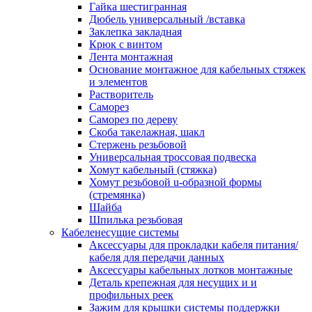
канала в стену/потолок/щит
Гайка шестигранная
Соединитель на стык для настенн
Дюбель универсальный /вставка
кабель-канала
Заклепка закладная
Соединитель/накладка на стык для
Крюк с винтом
кабель-канала
Лента монтажная
Угол внешний для кабель-канала
Основание монтажное для кабельных стяжек
Угол внешний для настенного каб
и элементов
канала
Растворитель
Угол внутренний для кабель-канал
Саморез
Угол т-образный для кабель-канал
Саморез по дереву
Колодки клеммные
Скоба такелажная, шакл
Аксессуары для клеммной колодк
Стержень резьбовой
Колодка заземления клеммная
Универсальная троссовая подвеска
Нулевая шина
Хомут кабельный (стяжка)
Одно-многополюсная клеммная
Хомут резьбовой u-образной формы
колодка
(стремянка)
Перегородка концевая и
Шайба
разделительная для клеммной кол
Шпилька резьбовая
Проходная клеммная колодка
Кабеленесущие системы
Торцевая клемма клеммной колод
Аксессуары для прокладки кабеля питания/
Короба кабельные
кабеля для передачи данных
Короб распределительный щелево
Аксессуары кабельных лотков монтажные
Материал монтажный
Деталь крепежная для несущих и и
Держатель кабельный зажимной
профильных реек
Зажим балочный
Зажим для крышки системы поддержки