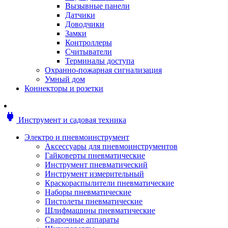
Мотоблоки
Вызывные панели
Генераторы
Датчики
Снегоуборщики
Доводчики
Воздуходувки
Замки
Цепные и бензопилы
Контроллеры
Оснастка к садовой технике
Считыватели
Садовые насосы
Терминалы доступа
Поливочное оборудование
Охранно-пожарная сигнализация
Садовые измельчители
Умный дом
Ножницы и кусторезы
Коннекторы и розетки
Гидроаккумуляторы
Мотобуры
Садовый инструмент
power
Инструмент и садовая техника
Аксессуары для садовых инструментов
Грабли
Электро и пневмоинструмент
Инструмент ручной
Аксессуары для пневмоинструментов
Лопаты
Гайковерты пневматические
Садово-посадочные инструменты
Инструмент пневматический
Садовые ножницы
Инструмент измерительный
Садовые пилы и ножи
Краскораспылители пневматические
Секаторы и сучкорезы
Наборы пневматические
Топоры
Пистолеты пневматические
Баллоны газовые
Шлифмашины пневматические
Мангалы и коптильни
Сварочные аппараты
Мебель для сада