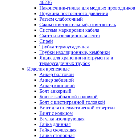
лотков
46236
Разделитель для лотка
Наконечник-гильза для медных проводников
Рейки профильные конструкционн
Пружина постоянного давления
несущие
Разъем слаботочный
Секция угловая для кабельных лот
Сжим ответвительный, ответвитель
Соединитель для кабельных лотко
Система маркировки кабеля
Каналы настенного и потолочного монт
Скотч и изоляционная лента
Заглушка для кабель-канала
Спрей
Зажим кабельный для кабель-кана
Трубка термоусадочная
Кабель-канал
Трубки изоляционные, кембрики
Кабель-канал напольный
Ящик для хранения инструмента и
Кабель-канал настенный (парапет
термоусадочных трубок
Коробка монтажная для настенног
Изделия крепежные
кабель-канала
Анкер болтовой
Коробка распределительная для си
Анкер забивной
кабель-каналов
Анкер клиновой
Крышка для настенного кабель-ка
Болт анкерный
Панель лицевая для настенного ка
Болт с т-образной головкой
канала
Болт с шестигранной головкой
Перегородка разделительная для
Винт для пневматической отвертки
настенного кабель-канала
Винт с кольцом
Переходник для кабель-канала
Втулка изолирующая
Поворот для кабель-канала
Гайка длинная
Поворот для настенного кабель-ка
Гайка скользящая
Рамка для ввода настенного кабель
Гайка стопорная