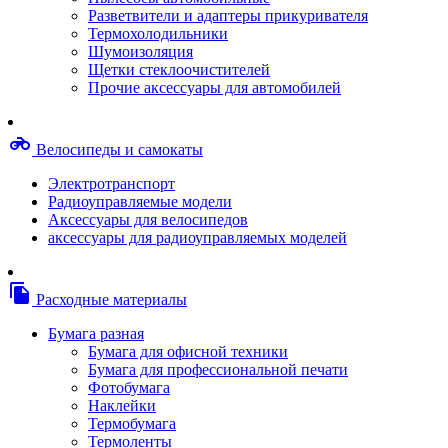
Степлерные скобы, скрепки
Разветвители и адаптеры прикуривателя
Термопленки
Термохолодильники
Термоузлы/печки/тэны
Шумоизоляция
Тормозные площадки
Щетки стеклоочистителей
Узлы/комплекты переноса изображений
Прочие аксессуары для автомобилей
Фотобарабаны
Чипы
Шестерни
motorcycle
Велосипеды и самокаты
Шлейфы
Чистящие средства, скотч, фломастеры
Электротранспорт
Баллоны со сжатым воздухом
Радиоуправляемые модели
Салфетки для чистки оргтехники
Аксессуары для велосипедов
Скотч, фломастеры
аксессуары для радиоуправляемых моделей
Чистящие спреи, жидкости и пены
Конверты, боксы, портмоне, стойки для диско
Портмоне для дисков
file_copy
Расходные материалы
Картриджи для специализированных принтер
Оригинальные
Бумага разная
Совместимые
Бумага для офисной техники
Другие картриджи и твердые чернила
Бумага для профессиональной печати
Картриджи и твердые чернила
Фотобумага
Картриджи матричные, чернила
Наклейки
Расходные материалы для профессиональной
Термобумага
печати
Термоленты
Электрика