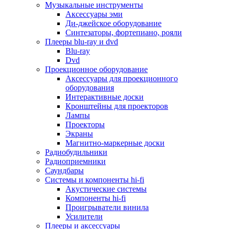
Для микроволновок
Музыкальные инструменты
Для пылесосов
Аксессуары эми
Для техники по уходу за одеждой
Ди-джейское оборудование
Для техники по уходу за собой
Синтезаторы, фортепиано, рояли
Для фильтров воды
Плееры blu-ray и dvd
Дополнительные принадлежности
Blu-ray
Телевизоры и аксессуары
Dvd
Телевизоры
Проекционное оборудование
Аксессуары для телевизоров
Аксессуары для проекционного
Комплекты спутникового тв
оборудования
Кронштейны и подставки для тв
Интерактивные доски
Приставки smart box
Кронштейны для проекторов
Прочие аксессуары для тв
Лампы
Пульты ду
Проекторы
Тв антенны
Экраны
Цифровые тв ресиверы
Магнитно-маркерные доски
Профессиональные панели
Радиобудильники
Смартфоны и планшеты
Радиоприемники
Смартфоны
Саундбары
Планшетные устройства
Системы и компоненты hi-fi
Смарт-часы
Акустические системы
Сотовые телефоны
Компоненты hi-fi
Планшеты для рисования
Проигрыватели винила
Электронные книги
Усилители
Аксессуары для смартфонов и планшетов
Плееры и аксессуары