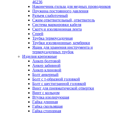
лотков
46236
Разделитель для лотка
Наконечник-гильза для медных проводников
Рейки профильные конструкционн
Пружина постоянного давления
несущие
Разъем слаботочный
Секция угловая для кабельных лот
Сжим ответвительный, ответвитель
Соединитель для кабельных лотко
Система маркировки кабеля
Каналы настенного и потолочного монт
Скотч и изоляционная лента
Заглушка для кабель-канала
Спрей
Зажим кабельный для кабель-кана
Трубка термоусадочная
Кабель-канал
Трубки изоляционные, кембрики
Кабель-канал напольный
Ящик для хранения инструмента и
Кабель-канал настенный (парапет
термоусадочных трубок
Коробка монтажная для настенног
Изделия крепежные
кабель-канала
Анкер болтовой
Коробка распределительная для си
Анкер забивной
кабель-каналов
Анкер клиновой
Крышка для настенного кабель-ка
Болт анкерный
Панель лицевая для настенного ка
Болт с т-образной головкой
канала
Болт с шестигранной головкой
Перегородка разделительная для
Винт для пневматической отвертки
настенного кабель-канала
Винт с кольцом
Переходник для кабель-канала
Втулка изолирующая
Поворот для кабель-канала
Гайка длинная
Поворот для настенного кабель-ка
Гайка скользящая
Рамка для ввода настенного кабель
Гайка стопорная