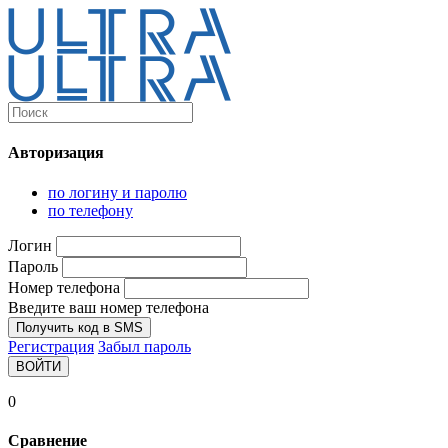
Каталог
Ultra-выгодно!
Авторизация
Компьютеры и комплектующие
Ноутбуки
по логину и паролю
Персональные компьютеры
по телефону
Моноблоки
Мониторы
Логин
Комплектующие
Пароль
Корпуса
Номер телефона
Аксессуары для корпусов
Корпуса fullatx и atx
Введите ваш номер телефона
Корпуса matx
Получить код в SMS
Корпуса miniitx
Регистрация
Забыл пароль
Корпуса для серверов
ВОЙТИ
Материнские платы
Cpu integrated
0
Socket-1151
Socket-1200
Сравнение