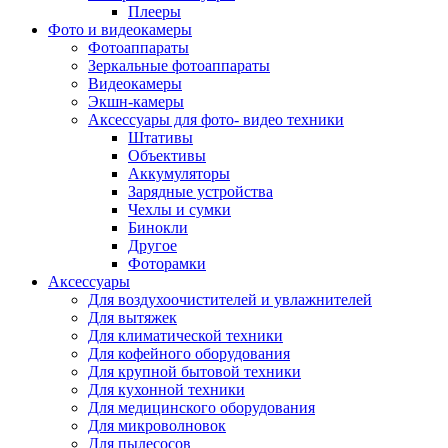
Внешние аккумуляторы
Плееры
Гарнитуры для телефонов
Фото и видеокамеры
Держатели и подставки
Фотоаппараты
Док станции
Зеркальные фотоаппараты
Зарядные устройства
Видеокамеры
Защитные стекла для смартфонов
Экшн-камеры
Кабели и шлейфы
Аксессуары для фото- видео техники
Моноподы
Штативы
Пленки для планшетов
Объективы
Прочие аксессуары для телефонов
Аккумуляторы
Стилусы
Зарядные устройства
Трекеры
Чехлы и сумки
Чехлы для планшетов
Бинокли
Чехлы для смартфонов
Другое
Аксессуары для смарт-часов
Фоторамки
Аксессуары к планшетам для рисования
Аксессуары
Офис
Для воздухоочистителей и увлажнителей
Принтеры лазерные
Для вытяжек
Принтеры струйные
Для климатической техники
Принтеры матричные
Для кофейного оборудования
Мфу лазерные
Для крупной бытовой техники
Мфу струйные
Для кухонной техники
Мфу светодиодные
Для медицинского оборудования
Портативные принтеры
Для микроволновок
Принтеры для печати наклеек
Для пылесосов