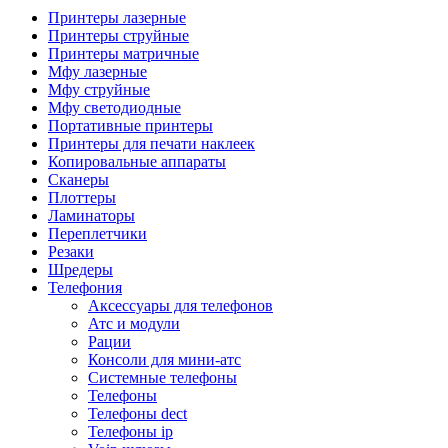
Камеры для видеоконференцсвязи
Принтеры лазерные
Аксессуары для видеоконференцсвязи
Принтеры струйные
Системы безопасности и умный дом
Принтеры матричные
Видеонаблюдение
Мфу лазерные
Аксессуары для видеонаблюдения
Мфу струйные
Камеры видеонаблюдения
Мфу светодиодные
Комплекты видеонаблюдения
Портативные принтеры
Мониторы и видеостены
Принтеры для печати наклеек
Регистраторы
Копировальные аппараты
Тепловизоры
Сканеры
Контроль доступа
Плоттеры
Аксессуары для скуд
Ламинаторы
Видеодомофоны
Переплетчики
Вызывные панели
Резаки
Датчики
Шредеры
Доводчики
Телефония
Замки
Аксессуары для телефонов
Контроллеры
Атс и модули
Считыватели
Рации
Терминалы доступа
Консоли для мини-атс
Охранно-пожарная сигнализация
Системные телефоны
Умный дом
Телефоны
Коннекторы и розетки
Телефоны dect
Инструмент и садовая техника
Телефоны ip
Электро и пневмоинструмент