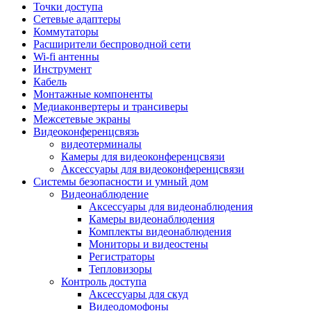
Штроборезы
Точки доступа
Фрезеры
Сетевые адаптеры
Степлеры строительные
Коммутаторы
Станки
Расширители беспроводной сети
Пистолеты клеевые
Wi-fi антенны
Удлинители силовые
Инструмент
Пилки и полотна
Кабель
Граверы
Монтажные компоненты
Наборы бит и сверел
Медиаконвертеры и трансиверы
Инструмент многофункциональный
Межсетевые экраны
Круги, диски, фрезы
Видеоконференцсвязь
Аксессуары для электро и
видеотерминалы
пневмоинструмента
Камеры для видеоконференцсвязи
Аккумуляторы для инструмента
Аксессуары для видеоконференцсвязи
Зарядные устройства для аккумуляторов
Системы безопасности и умный дом
Миксеры строительные
Видеонаблюдение
Молотки отбойные
Аксессуары для видеонаблюдения
Паяльное оборудование
Камеры видеонаблюдения
Садовая техника
Комплекты видеонаблюдения
Минимойки
Мониторы и видеостены
Аксессуары для минимоек
Регистраторы
Газонокосилки и триммеры
Тепловизоры
Газонокосилки
Контроль доступа
Культиваторы и мотоблоки
Аксессуары для скуд
Аэраторы и скарификаторы
Видеодомофоны