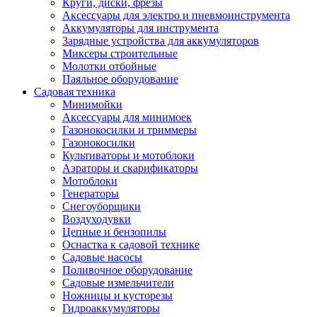
Круги, диски, фрезы
Автолампы
Аксессуары для электро и пневмоинструмента
Автомобильные провода, кабели, адапт
Аккумуляторы для инструмента
Автомобильный инструмент
Зарядные устройства для аккумуляторов
Автохимия
Миксеры строительные
Аккумуляторы, зарядные устройства, ка
Молотки отбойные
Домкраты
Паяльное оборудование
Компрессоры и манометры
Садовая техника
Пылесосы автомобильные
Минимойки
Разветвители и адаптеры прикуривателя
Аксессуары для минимоек
Термохолодильники
Газонокосилки и триммеры
Шумоизоляция
Газонокосилки
Щетки стеклоочистителей
Культиваторы и мотоблоки
Прочие аксессуары для автомобилей
Аэраторы и скарификаторы
Велосипеды и самокаты
Мотоблоки
Электротранспорт
Генераторы
Радиоуправляемые модели
Снегоуборщики
Аксессуары для велосипедов
Воздуходувки
аксессуары для радиоуправляемых моделей
Цепные и бензопилы
Расходные материалы
Оснастка к садовой технике
Бумага разная
Садовые насосы
Бумага для офисной техники
Поливочное оборудование
Бумага для профессиональной печати
Садовые измельчители
Фотобумага
Ножницы и кусторезы
Наклейки
Гидроаккумуляторы
Термобумага