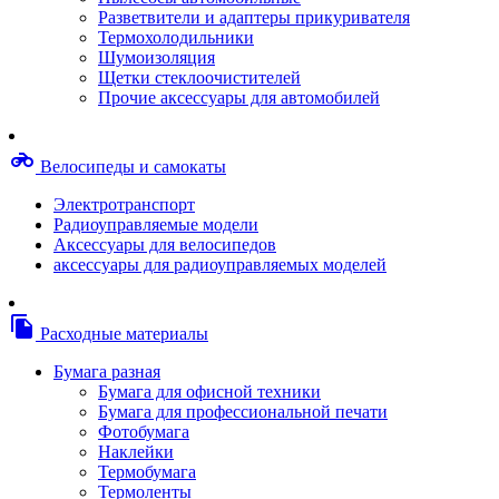
Степлерные скобы, скрепки
Разветвители и адаптеры прикуривателя
Термопленки
Термохолодильники
Термоузлы/печки/тэны
Шумоизоляция
Тормозные площадки
Щетки стеклоочистителей
Узлы/комплекты переноса изображений
Прочие аксессуары для автомобилей
Фотобарабаны
Чипы
Шестерни
motorcycle
Велосипеды и самокаты
Шлейфы
Чистящие средства, скотч, фломастеры
Электротранспорт
Баллоны со сжатым воздухом
Радиоуправляемые модели
Салфетки для чистки оргтехники
Аксессуары для велосипедов
Скотч, фломастеры
аксессуары для радиоуправляемых моделей
Чистящие спреи, жидкости и пены
Конверты, боксы, портмоне, стойки для диско
Портмоне для дисков
file_copy
Расходные материалы
Картриджи для специализированных принтер
Оригинальные
Бумага разная
Совместимые
Бумага для офисной техники
Другие картриджи и твердые чернила
Бумага для профессиональной печати
Картриджи и твердые чернила
Фотобумага
Картриджи матричные, чернила
Наклейки
Расходные материалы для профессиональной
Термобумага
печати
Термоленты
Электрика