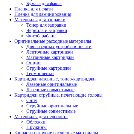
Бумага для факса
Изделия для прокладки кабеля и электромонт
Пленка для печати
Арматура кабельная/изоляционные
Пленка для ламинирования
материалы
Материалы для заправки
Гильза соединительная для
Тонер для заправки
алюминиевых проводников под
Чернила и заправки
опрессовку
Фотобарабаны
Гильза соединительная для медны
Оригинальные расходные материалы
проводников под опрессовку
Для лазерных устройств печати
Гильза соединительная со срывны
Ленточные картриджи
болтами
Матричные картриджи
Заглушка термоусадочная концева
Опции
Зажим соединительный,
Струйные картриджи
ответвительный
Термопленки
Лубрикант-гель для смазки кабеля
Картриджи лазерные, тонер-картриджи
Муфта кабельная концевая
Лазерные оригинальные
Муфта кабельная соединительная
Лазерные совместимые
Наконечник быстроразмыкаемый
Картриджи струйные, печатающие головы
Наконечник кабельный со срывн
Снпч
болтами
Струйные оригинальные
Наконечник кабельный трубчатый
Струйные совместимые
медных проводников
Материалы для переплета
Наконечник обжимной кабельный
Обложки
алюминиевых проводников
Пружины
Наконечник обжимной кабельный
Запчасти и другие расходные материалы
медных проводников