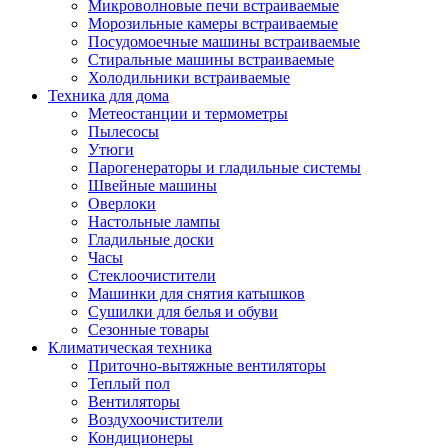
Игровые приставки и аксессуары
Микроволновые печи встраиваемые
Аксессуары к игровым приставка
Морозильные камеры встраиваемые
Музыкальные инструменты
Посудомоечные машины встраиваемые
Аксессуары эми
Стиральные машины встраиваемые
Ди-джейское оборудование
Холодильники встраиваемые
Синтезаторы, фортепиано, рояли
Техника для дома
Плееры blu-ray и dvd
Метеостанции и термометры
Blu-ray
Пылесосы
Dvd
Утюги
Проекционное оборудование
Парогенераторы и гладильные системы
Аксессуары для проекционного
Швейные машины
оборудования
Оверлоки
Интерактивные доски
Настольные лампы
Кронштейны для проекторов
Гладильные доски
Лампы
Часы
Проекторы
Стеклоочистители
Экраны
Машинки для снятия катышков
Магнитно-маркерные доски
Сушилки для белья и обуви
Радиобудильники
Сезонные товары
Радиоприемники
Климатическая техника
Саундбары
Приточно-вытяжные вентиляторы
Системы и компоненты hi-fi
Теплый пол
Акустические системы
Вентиляторы
Компоненты hi-fi
Воздухоочистители
Проигрыватели винила
Кондиционеры