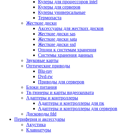
Кулеры для процессоров intel
Микрофоны
Кулеры для серверов
Элементы питания, батарейки
Кулеры универсальные
Портмоне, боксы, стойки для дисков
Термопаста
Презентеры
Жесткие диски
Виртуальные очки
Аксессуары для жестких дисков
Аксессуары и опции для ноутбуков
Жесткие диски sas
Клавиатуры для ноутбуков
Жесткие диски sata
Сумки
Жесткие диски ssd
Адаптеры и зарядные устройства
Опции к системам хранения
Подставки
Системы хранения данных
Док станции, порт репликаторы
Звуковые карты
Батареи
Оптические приводы
Разное
Blu-ray
Носители информации
Dvd-rw
Внешние жесткие диски
Приводы для серверов
Карты памяти
Блоки питания
Оптические носители
Тв-тюнеры и карты видеозахвата
Blu-ray
Адаптеры и контроллеры
Cd-r
Адаптеры и контроллеры для пк
Cd-rw
Адаптеры и контроллеры для серверов
Dvd-r
Дисководы fdd
Dvdr
Периферия и аксессуары
Dvdrw
Акустика
Флешки
Клавиатуры
Серверы