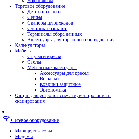
Voip шлюзы
Аксессуары для пневмоинструментов
Торговое оборудование
Гайковерты пневматические
Детектор валют
Инструмент пневматический
Сейфы
Инструмент измерительный
Сканеры штрихкодов
Краскораспылители пневматические
Счетчики банкнот
Наборы пневматические
Терминалы сбора данных
Пистолеты пневматические
Аксессуары для торгового оборудования
Шлифмашины пневматические
Калькуляторы
Сварочные аппараты
Мебель
Шуруповерты
Стулья и кресла
Аксессуары для сварочного оборудован
Столы
Дрели
Мебельные аксессуары
Лобзики
Аксессуары для кресел
Перфораторы
Вешалки
Шлифмашины
Коврики защитные
Наборы инструментов
Эргономика
Пилы
Опции для устройств печати, копирования и
Плиткорезы
сканирования
Краскопульты
Фены технические
Рубанки
network_check
Сетевое оборудование
Пылесосы строительные
Отвертки аккумуляторные
Маршрутизаторы
Электроточила
Модемы