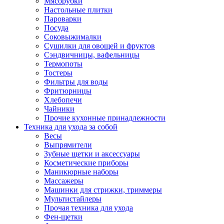
Мясорубки
Зависимые комплекты
Настольные плитки
Микроволновые печи встраиваемые
Пароварки
Морозильные камеры встраиваемые
Посуда
Посудомоечные машины встраиваемые
Соковыжималки
Стиральные машины встраиваемые
Сушилки для овощей и фруктов
Холодильники встраиваемые
Сэндвичницы, вафельницы
Техника для дома
Термопоты
Метеостанции и термометры
Тостеры
Пылесосы
Фильтры для воды
Утюги
Фритюрницы
Парогенераторы и гладильные системы
Хлебопечи
Швейные машины
Чайники
Оверлоки
Прочие кухонные принадлежности
Настольные лампы
Техника для ухода за собой
Гладильные доски
Весы
Часы
Выпрямители
Стеклоочистители
Зубные щетки и аксессуары
Машинки для снятия катышков
Косметические приборы
Сушилки для белья и обуви
Маникюрные наборы
Сезонные товары
Массажеры
Климатическая техника
Машинки для стрижки, триммеры
Приточно-вытяжные вентиляторы
Мультистайлеры
Теплый пол
Прочая техника для ухода
Вентиляторы
Фен-щетки