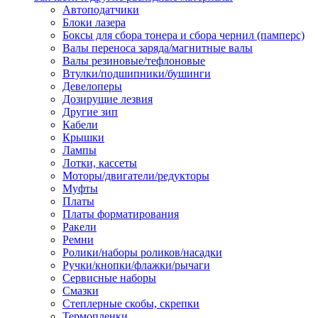
Автоподатчики
Наконечник обжимной кабельный
Блоки лазера
медных проводников в соответств
Боксы для сбора тонера и сбора чернил (памперс)
din 46236
Валы переноса заряда/магнитные валы
Наконечник-гильза для медных
Валы резиновые/тефлоновые
проводников
Втулки/подшипники/бушинги
Пружина постоянного давления
Девелоперы
Разъем слаботочный
Дозирущие лезвия
Сжим ответвительный, ответвите
Другие зип
Система маркировки кабеля
Кабели
Скотч и изоляционная лента
Крышки
Спрей
Лампы
Трубка термоусадочная
Лотки, кассеты
Трубки изоляционные, кембрики
Моторы/двигатели/редукторы
Ящик для хранения инструмента и
Муфты
термоусадочных трубок
Платы
Изделия крепежные
Платы форматирования
Анкер болтовой
Ракели
Анкер забивной
Ремни
Анкер клиновой
Ролики/наборы роликов/насадки
Болт анкерный
Ручки/кнопки/флажки/рычаги
Болт с т-образной головкой
Сервисные наборы
Болт с шестигранной головкой
Смазки
Винт для пневматической отвертк
Степлерные скобы, скрепки
Винт с кольцом
Термопленки