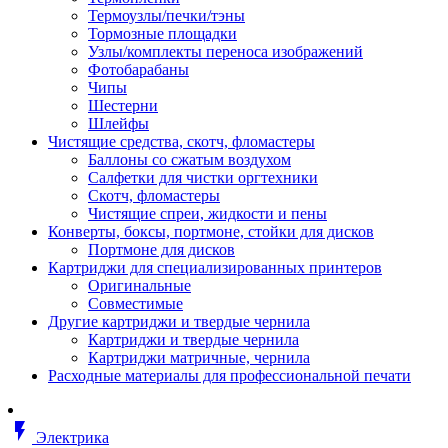
Втулка изолирующая
Термоузлы/печки/тэны
Гайка длинная
Тормозные площадки
Гайка скользящая
Узлы/комплекты переноса изображений
Гайка стопорная
Фотобарабаны
Гайка шестигранная
Чипы
Дюбель универсальный /вставка
Шестерни
Заклепка закладная
Шлейфы
Крюк с винтом
Чистящие средства, скотч, фломастеры
Лента монтажная
Баллоны со сжатым воздухом
Основание монтажное для кабель
Салфетки для чистки оргтехники
стяжек и элементов
Скотч, фломастеры
Растворитель
Чистящие спреи, жидкости и пены
Саморез
Конверты, боксы, портмоне, стойки для дисков
Саморез по дереву
Портмоне для дисков
Скоба такелажная, шакл
Картриджи для специализированных принтеров
Стержень резьбовой
Оригинальные
Универсальная троссовая подвеска
Совместимые
Хомут кабельный (стяжка)
Другие картриджи и твердые чернила
Хомут резьбовой u-образной фор
Картриджи и твердые чернила
(стремянка)
Картриджи матричные, чернила
Шайба
Расходные материалы для профессиональной печати
Шпилька резьбовая
Кабеленесущие системы
Аксессуары для прокладки кабеля
flash_on
питания/ кабеля для передачи дан
Электрика