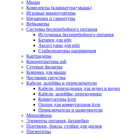
Мыши
Программное обеспечение
Комплекты (клавиатура+мышь)
Операционные системы
Игровые манипуляторы
Антивирусное по
Наушники и гарнитуры
Офисные приложения
Вебкамеры
Неттопы, тонкие клиенты, платформы nuc
Системы бесперебойного питания
Микрокомпьютеры
Источники бесперебойного питания
Опции для компьютеров
Батареи для ибп
Бытовая техника
Аксессуары для ибп
Кухонная техника
Стабилизаторы напряжения
Блендеры, измельчители
Картридеры
Блинницы
Концентраторы usb
Вакуумные упаковщики
Сетевые фильтры
Весы кухонные
Коврики для мыши
Гриль
Чистящие средства
Дистилляторы
Кабели, шлейфы и переключатели
Йогуртницы
Кабели, переходники для аудио и видео
Кофеварки и кофемашины
Кабели, шлейфы, переходники
Кофемолки
Коммутаторы kvm
Кухонные комбайны
Опции для коммутаторов kvm
Ломтерезки
Переключатели и разветвители
Микроволновые печи
Микрофоны
Миксеры
Элементы питания, батарейки
Мини-печи
Портмоне, боксы, стойки для дисков
Мойки
Презентеры
Мультиварки