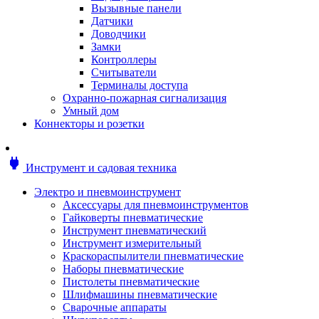
Мотоблоки
Вызывные панели
Генераторы
Датчики
Снегоуборщики
Доводчики
Воздуходувки
Замки
Цепные и бензопилы
Контроллеры
Оснастка к садовой технике
Считыватели
Садовые насосы
Терминалы доступа
Поливочное оборудование
Охранно-пожарная сигнализация
Садовые измельчители
Умный дом
Ножницы и кусторезы
Коннекторы и розетки
Гидроаккумуляторы
Мотобуры
Садовый инструмент
power
Инструмент и садовая техника
Аксессуары для садовых инструментов
Грабли
Электро и пневмоинструмент
Инструмент ручной
Аксессуары для пневмоинструментов
Лопаты
Гайковерты пневматические
Садово-посадочные инструменты
Инструмент пневматический
Садовые ножницы
Инструмент измерительный
Садовые пилы и ножи
Краскораспылители пневматические
Секаторы и сучкорезы
Наборы пневматические
Топоры
Пистолеты пневматические
Баллоны газовые
Шлифмашины пневматические
Мангалы и коптильни
Сварочные аппараты
Мебель для сада