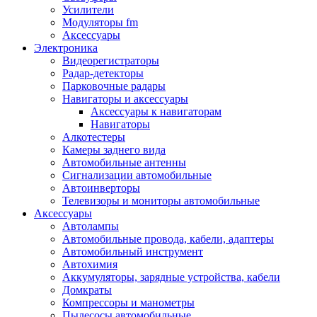
Запчасти и другие расходные материалы
Усилители
Автоподатчики
Модуляторы fm
Блоки лазера
Аксессуары
Боксы для сбора тонера и сбора чернил
Электроника
(памперс)
Видеорегистраторы
Валы переноса заряда/магнитные валы
Радар-детекторы
Валы резиновые/тефлоновые
Парковочные радары
Втулки/подшипники/бушинги
Навигаторы и аксессуары
Девелоперы
Аксессуары к навигаторам
Дозирущие лезвия
Навигаторы
Другие зип
Алкотестеры
Кабели
Камеры заднего вида
Крышки
Автомобильные антенны
Лампы
Сигнализации автомобильные
Лотки, кассеты
Автоинверторы
Моторы/двигатели/редукторы
Телевизоры и мониторы автомобильные
Муфты
Аксессуары
Платы
Автолампы
Платы форматирования
Автомобильные провода, кабели, адаптеры
Ракели
Автомобильный инструмент
Ремни
Автохимия
Ролики/наборы роликов/насадки
Аккумуляторы, зарядные устройства, кабели
Ручки/кнопки/флажки/рычаги
Домкраты
Сервисные наборы
Компрессоры и манометры
Смазки
Пылесосы автомобильные