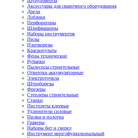
Шуруповерты
Ножницы по металлу
Аксессуары для сварочного оборудования
Тележки садовые
Дрели
Умывальники
Лобзики
Автомобильная техника
Перфораторы
Автозвук
Шлифмашины
Автомагнитолы
Наборы инструментов
Колонки
Пилы
Сабвуферы
Плиткорезы
Усилители
Краскопульты
Модуляторы fm
Фены технические
Аксессуары
Рубанки
Электроника
Пылесосы строительные
Видеорегистраторы
Отвертки аккумуляторные
Радар-детекторы
Электроточила
Парковочные радары
Штроборезы
Навигаторы и аксессуары
Фрезеры
Аксессуары к навигаторам
Степлеры строительные
Навигаторы
Станки
Алкотестеры
Пистолеты клеевые
Камеры заднего вида
Удлинители силовые
Автомобильные антенны
Пилки и полотна
Сигнализации автомобильные
Граверы
Автоинверторы
Наборы бит и сверел
Телевизоры и мониторы автомобильные
Инструмент многофункциональный
Аксессуары