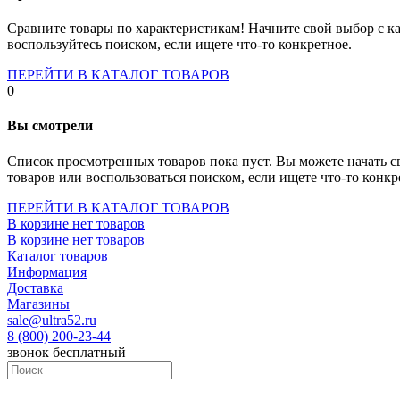
Socket-1700
Socket-1150
Сравните товары по характеристикам! Начните свой выбор с ка
Socket-2066
воспользуйтесь поиском, если ищете что-то конкретное.
Socket-775
Socket-fm2
ПЕРЕЙТИ В КАТАЛОГ ТОВАРОВ
Socket-am4
0
Socket-trx4
Материнские платы для серверов
Вы смотрели
Процессоры
Socket- amd am4
Список просмотренных товаров пока пуст. Вы можете начать с
Socket- intel s1151
товаров или воспользоваться поиском, если ищете что-то конкр
Socket- intel s2066
socket- intel s1200
ПЕРЕЙТИ В КАТАЛОГ ТОВАРОВ
Socket- intel s1700
В корзине нет товаров
Процессоры для серверов
В корзине нет товаров
Видеокарты
Каталог товаров
Оперативная память
Информация
Память ddr2
Доставка
Память ddr3
Магазины
Память ddr4
sale@ultra52.ru
Память ddr5
8 (800) 200-23-44
Память sodimm
звонок бесплатный
Память для серверов
Устройства охлаждения
Жидкостное охлаждение