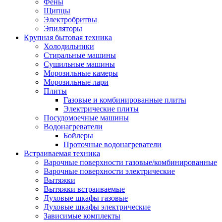
Воздухоочистители
Фены
Кондиционеры
Щипцы
Обогреватели
Электробритвы
Сушилки для рук
Эпиляторы
Тепловентиляторы
Крупная бытовая техника
Тепловые завесы
Холодильники
Тепловые пушки
Стиральные машины
Увлажнители
Сушильные машины
Радиаторы
Морозильные камеры
Медицинская техника
Морозильные лари
Ингаляторы
Плиты
Назальные аспираторы
Газовые и комбинированные плиты
Стетоскопы
Электрические плиты
Термометры
Посудомоечные машины
Тонометры
Водонагреватели
Электрические грелки
Бойлеры
Аудио-видео техника
Проточные водонагреватели
Аксессуары для аудио-видео техники
Встраиваемая техника
Кабели для аудио и видео
Варочные поверхности газовые/комбинированные
Кронштейны для акустики
Варочные поверхности электрические
Аудио системы
Вытяжки
Магнитолы
Вытяжки встраиваемые
Музыкальные центры
Духовые шкафы газовые
Диктофоны
Духовые шкафы электрические
Домашние кинотеатры
Зависимые комплекты