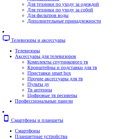
Копировальные аппараты
Для техники по уходу за одеждой
Сканеры
Для техники по уходу за собой
Плоттеры
Для фильтров воды
Ламинаторы
Дополнительные принадлежности
Переплетчики
Резаки
Шредеры
tv
Телевизоры и аксессуары
Телефония
Аксессуары для телефонов
Телевизоры
Атс и модули
Аксессуары для телевизоров
Рации
Комплекты спутникового тв
Консоли для мини-атс
Кронштейны и подставки для тв
Системные телефоны
Приставки smart box
Телефоны
Прочие аксессуары для тв
Телефоны dect
Пульты ду
Телефоны ip
Тв антенны
Voip шлюзы
Цифровые тв ресиверы
Торговое оборудование
Профессиональные панели
Детектор валют
Сейфы
Сканеры штрихкодов
smartphone
Смартфоны и планшеты
Счетчики банкнот
Терминалы сбора данных
Смартфоны
Аксессуары для торгового оборудовани
Планшетные устройства
Калькуляторы