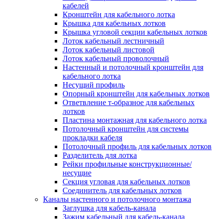
Зажим несущего троса
кабелей
Зажим/клипса для крепления труб
Кронштейн для кабельного лотка
Скоба крепежная
Крышка для кабельных лотков
Скоба с гвоздем
Крышка угловой секции кабельных лотков
Соединитель провода
Лоток кабельный лестничный
Материалы для подключения
Лоток кабельный листовой
Аксессуары для распределительн
Лоток кабельный проволочный
коробок/корпусов для монтажа в с
Настенный и потолочный кронштейн для
и в потолке
кабельного лотка
Зажим безвинтовой клеммный
Несущий профиль
Коробка клеммная
Опорный кронштейн для кабельных лотков
Коробка распределительная для
Ответвление т-образное для кабельных
потолочных светильников
лотков
Крышка для распределительной
Пластина монтажная для кабельного лотка
коробки/корпуса для монтажа в ст
Потолочный кронштейн для системы
в потолке
прокладки кабеля
Распределительная коробка/корпус
Потолочный профиль для кабельных лотков
монтажа в стене и в потолке
Разделитель для лотка
Распределительная коробка/корпус
Рейки профильные конструкционные/
монтажа на стене и на потолке
несущие
Система электромонтажных колонн
Секция угловая для кабельных лотков
Электромонтажная колонна
Соединитель для кабельных лотков
Системы ввода для кабелей и проводов
Каналы настенного и потолочного монтажа
Ввод кабельный/сальник
Заглушка для кабель-канала
Уплотнитель для кабельного разъе
Зажим кабельный для кабель-канала