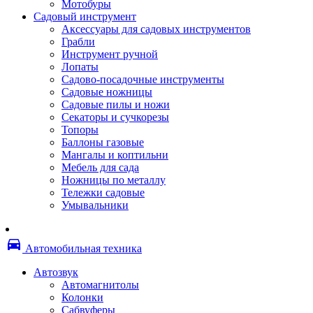
Мотобуры
Термоленты
Садовый инструмент
Бумага для факса
Аксессуары для садовых инструментов
Пленка для печати
Грабли
Пленка для ламинирования
Инструмент ручной
Материалы для заправки
Лопаты
Тонер для заправки
Садово-посадочные инструменты
Чернила и заправки
Садовые ножницы
Фотобарабаны
Садовые пилы и ножи
Оригинальные расходные материалы
Секаторы и сучкорезы
Для лазерных устройств печати
Топоры
Ленточные картриджи
Баллоны газовые
Матричные картриджи
Мангалы и коптильни
Опции
Мебель для сада
Струйные картриджи
Ножницы по металлу
Термопленки
Тележки садовые
Картриджи лазерные, тонер-картриджи
Умывальники
Лазерные оригинальные
Лазерные совместимые
Картриджи струйные, печатающие головы
directions_car
Снпч
Автомобильная техника
Струйные оригинальные
Струйные совместимые
Автозвук
Материалы для переплета
Автомагнитолы
Обложки
Колонки
Пружины
Сабвуферы