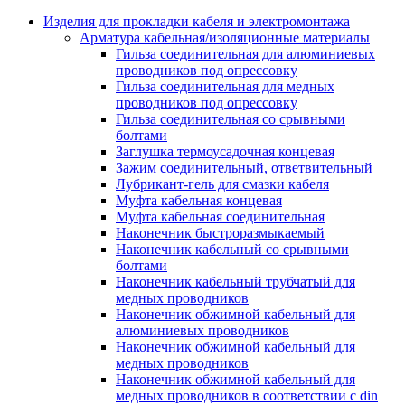
Аксессуары кабельных лотков
монтажные
Изделия для прокладки кабеля и электромонтажа
Деталь крепежная для несущих и 
Арматура кабельная/изоляционные материалы
профильных реек
Гильза соединительная для алюминиевых
Зажим для крышки системы
проводников под опрессовку
поддержки кабелей
Гильза соединительная для медных
Кронштейн для кабельного лотка
проводников под опрессовку
Крышка для кабельных лотков
Гильза соединительная со срывными
Крышка угловой секции кабельны
болтами
лотков
Заглушка термоусадочная концевая
Лоток кабельный лестничный
Зажим соединительный, ответвительный
Лоток кабельный листовой
Лубрикант-гель для смазки кабеля
Лоток кабельный проволочный
Муфта кабельная концевая
Настенный и потолочный кроншт
Муфта кабельная соединительная
для кабельного лотка
Наконечник быстроразмыкаемый
Несущий профиль
Наконечник кабельный со срывными
Опорный кронштейн для кабельн
болтами
лотков
Наконечник кабельный трубчатый для
Ответвление т-образное для кабел
медных проводников
лотков
Наконечник обжимной кабельный для
Пластина монтажная для кабельно
алюминиевых проводников
лотка
Наконечник обжимной кабельный для
Потолочный кронштейн для сист
медных проводников
прокладки кабеля
Наконечник обжимной кабельный для
Потолочный профиль для кабельн
медных проводников в соответствии с din