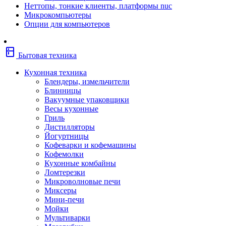
Неттопы, тонкие клиенты, платформы nuc
Фены
Микрокомпьютеры
Щипцы
Опции для компьютеров
Электробритвы
Эпиляторы
Крупная бытовая техника
kitchen
Холодильники
Бытовая техника
Стиральные машины
Сушильные машины
Кухонная техника
Морозильные камеры
Блендеры, измельчители
Морозильные лари
Блинницы
Плиты
Вакуумные упаковщики
Газовые и комбинированные плит
Весы кухонные
Электрические плиты
Гриль
Посудомоечные машины
Дистилляторы
Водонагреватели
Йогуртницы
Бойлеры
Кофеварки и кофемашины
Проточные водонагреватели
Кофемолки
Встраиваемая техника
Кухонные комбайны
Варочные поверхности газовые/
Ломтерезки
комбинированные
Микроволновые печи
Варочные поверхности электрические
Миксеры
Вытяжки
Мини-печи
Вытяжки встраиваемые
Мойки
Духовые шкафы газовые
Мультиварки
Духовые шкафы электрические