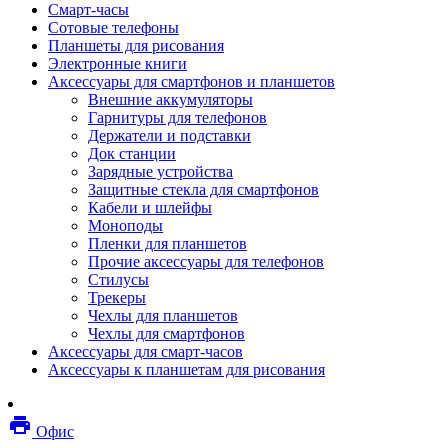
Смарт-часы
Мебель
Сотовые телефоны
Стулья и кресла
Планшеты для рисования
Столы
Электронные книги
Мебельные аксессуары
Аксессуары для смартфонов и планшетов
Аксессуары для кресел
Внешние аккумуляторы
Вешалки
Гарнитуры для телефонов
Коврики защитные
Держатели и подставки
Эргономика
Док станции
Опции для устройств печати, копирования и
Зарядные устройства
сканирования
Защитные стекла для смартфонов
Сетевое оборудование
Кабели и шлейфы
Маршрутизаторы
Моноподы
Модемы
Пленки для планшетов
Точки доступа
Прочие аксессуары для телефонов
Сетевые адаптеры
Стилусы
Коммутаторы
Трекеры
Расширители беспроводной сети
Чехлы для планшетов
Wi-fi антенны
Чехлы для смартфонов
Инструмент
Аксессуары для смарт-часов
Кабель
Аксессуары к планшетам для рисования
Монтажные компоненты
Медиаконвертеры и трансиверы
Межсетевые экраны
local_printshop
Видеоконференцсвязь
Офис
видеотерминалы