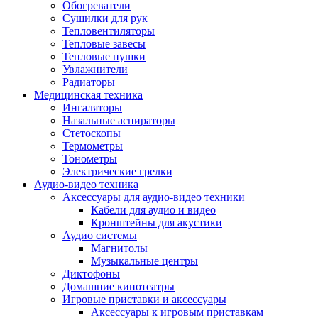
Усилители
Обогреватели
Плееры и аксессуары
Сушилки для рук
Плееры
Тепловентиляторы
Фото и видеокамеры
Тепловые завесы
Фотоаппараты
Тепловые пушки
Зеркальные фотоаппараты
Увлажнители
Видеокамеры
Радиаторы
Экшн-камеры
Медицинская техника
Аксессуары для фото- видео техники
Ингаляторы
Штативы
Назальные аспираторы
Объективы
Стетоскопы
Аккумуляторы
Термометры
Зарядные устройства
Тонометры
Чехлы и сумки
Электрические грелки
Бинокли
Аудио-видео техника
Другое
Аксессуары для аудио-видео техники
Фоторамки
Кабели для аудио и видео
Аксессуары
Кронштейны для акустики
Для воздухоочистителей и увлажнителе
Аудио системы
Для вытяжек
Магнитолы
Для климатической техники
Музыкальные центры
Для кофейного оборудования
Диктофоны
Для крупной бытовой техники
Домашние кинотеатры
Для кухонной техники
Игровые приставки и аксессуары
Для медицинского оборудования
Аксессуары к игровым приставкам