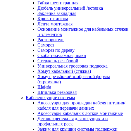
канала в стену/потолок/щит
Гайка шестигранная
Соединитель на стык для настенн
Дюбель универсальный /вставка
кабель-канала
Заклепка закладная
Соединитель/накладка на стык для
Крюк с винтом
кабель-канала
Лента монтажная
Угол внешний для кабель-канала
Основание монтажное для кабельных стяжек
Угол внешний для настенного каб
и элементов
канала
Растворитель
Угол внутренний для кабель-канал
Саморез
Угол т-образный для кабель-канал
Саморез по дереву
Колодки клеммные
Скоба такелажная, шакл
Аксессуары для клеммной колодк
Стержень резьбовой
Колодка заземления клеммная
Универсальная троссовая подвеска
Нулевая шина
Хомут кабельный (стяжка)
Одно-многополюсная клеммная
Хомут резьбовой u-образной формы
колодка
(стремянка)
Перегородка концевая и
Шайба
разделительная для клеммной кол
Шпилька резьбовая
Проходная клеммная колодка
Кабеленесущие системы
Торцевая клемма клеммной колод
Аксессуары для прокладки кабеля питания/
Короба кабельные
кабеля для передачи данных
Короб распределительный щелево
Аксессуары кабельных лотков монтажные
Материал монтажный
Деталь крепежная для несущих и и
Держатель кабельный зажимной
профильных реек
Зажим балочный
Зажим для крышки системы поддержки