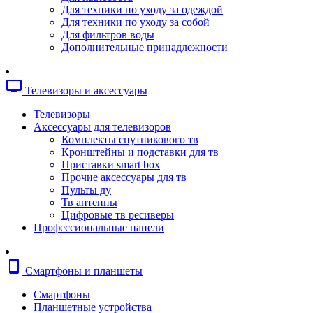
Копировальные аппараты
Для техники по уходу за одеждой
Сканеры
Для техники по уходу за собой
Плоттеры
Для фильтров воды
Ламинаторы
Дополнительные принадлежности
Переплетчики
Резаки
Шредеры
tv
Телевизоры и аксессуары
Телефония
Аксессуары для телефонов
Телевизоры
Атс и модули
Аксессуары для телевизоров
Рации
Комплекты спутникового тв
Консоли для мини-атс
Кронштейны и подставки для тв
Системные телефоны
Приставки smart box
Телефоны
Прочие аксессуары для тв
Телефоны dect
Пульты ду
Телефоны ip
Тв антенны
Voip шлюзы
Цифровые тв ресиверы
Торговое оборудование
Профессиональные панели
Детектор валют
Сейфы
Сканеры штрихкодов
smartphone
Смартфоны и планшеты
Счетчики банкнот
Терминалы сбора данных
Смартфоны
Аксессуары для торгового оборудовани
Планшетные устройства
Калькуляторы