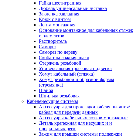
канала в стену/потолок/щит
Гайка шестигранная
Соединитель на стык для настенн
Дюбель универсальный /вставка
кабель-канала
Заклепка закладная
Соединитель/накладка на стык для
Крюк с винтом
кабель-канала
Лента монтажная
Угол внешний для кабель-канала
Основание монтажное для кабельных стяжек
Угол внешний для настенного каб
и элементов
канала
Растворитель
Угол внутренний для кабель-канал
Саморез
Угол т-образный для кабель-канал
Саморез по дереву
Колодки клеммные
Скоба такелажная, шакл
Аксессуары для клеммной колодк
Стержень резьбовой
Колодка заземления клеммная
Универсальная троссовая подвеска
Нулевая шина
Хомут кабельный (стяжка)
Одно-многополюсная клеммная
Хомут резьбовой u-образной формы
колодка
(стремянка)
Перегородка концевая и
Шайба
разделительная для клеммной кол
Шпилька резьбовая
Проходная клеммная колодка
Кабеленесущие системы
Торцевая клемма клеммной колод
Аксессуары для прокладки кабеля питания/
Короба кабельные
кабеля для передачи данных
Короб распределительный щелево
Аксессуары кабельных лотков монтажные
Материал монтажный
Деталь крепежная для несущих и и
Держатель кабельный зажимной
профильных реек
Зажим балочный
Зажим для крышки системы поддержки