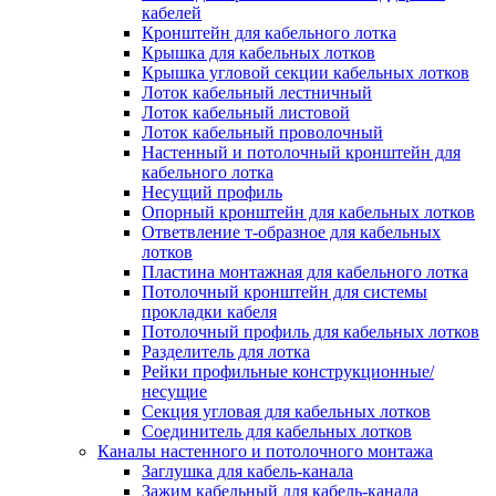
Зажим несущего троса
кабелей
Зажим/клипса для крепления труб
Кронштейн для кабельного лотка
Скоба крепежная
Крышка для кабельных лотков
Скоба с гвоздем
Крышка угловой секции кабельных лотков
Соединитель провода
Лоток кабельный лестничный
Материалы для подключения
Лоток кабельный листовой
Аксессуары для распределительн
Лоток кабельный проволочный
коробок/корпусов для монтажа в с
Настенный и потолочный кронштейн для
и в потолке
кабельного лотка
Зажим безвинтовой клеммный
Несущий профиль
Коробка клеммная
Опорный кронштейн для кабельных лотков
Коробка распределительная для
Ответвление т-образное для кабельных
потолочных светильников
лотков
Крышка для распределительной
Пластина монтажная для кабельного лотка
коробки/корпуса для монтажа в ст
Потолочный кронштейн для системы
в потолке
прокладки кабеля
Распределительная коробка/корпус
Потолочный профиль для кабельных лотков
монтажа в стене и в потолке
Разделитель для лотка
Распределительная коробка/корпус
Рейки профильные конструкционные/
монтажа на стене и на потолке
несущие
Система электромонтажных колонн
Секция угловая для кабельных лотков
Электромонтажная колонна
Соединитель для кабельных лотков
Системы ввода для кабелей и проводов
Каналы настенного и потолочного монтажа
Ввод кабельный/сальник
Заглушка для кабель-канала
Уплотнитель для кабельного разъе
Зажим кабельный для кабель-канала