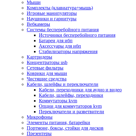
Мыши
Программное обеспечение
Комплекты (клавиатура+мышь)
Операционные системы
Игровые манипуляторы
Антивирусное по
Наушники и гарнитуры
Офисные приложения
Вебкамеры
Неттопы, тонкие клиенты, платформы nuc
Системы бесперебойного питания
Микрокомпьютеры
Источники бесперебойного питания
Опции для компьютеров
Батареи для ибп
Бытовая техника
Аксессуары для ибп
Кухонная техника
Стабилизаторы напряжения
Блендеры, измельчители
Картридеры
Блинницы
Концентраторы usb
Вакуумные упаковщики
Сетевые фильтры
Весы кухонные
Коврики для мыши
Гриль
Чистящие средства
Дистилляторы
Кабели, шлейфы и переключатели
Йогуртницы
Кабели, переходники для аудио и видео
Кофеварки и кофемашины
Кабели, шлейфы, переходники
Кофемолки
Коммутаторы kvm
Кухонные комбайны
Опции для коммутаторов kvm
Ломтерезки
Переключатели и разветвители
Микроволновые печи
Микрофоны
Миксеры
Элементы питания, батарейки
Мини-печи
Портмоне, боксы, стойки для дисков
Мойки
Презентеры
Мультиварки