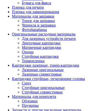
Бумага для факса
Изделия для прокладки кабеля и электромонт
Пленка для печати
Арматура кабельная/изоляционные
Пленка для ламинирования
материалы
Материалы для заправки
Гильза соединительная для
Тонер для заправки
алюминиевых проводников под
Чернила и заправки
опрессовку
Фотобарабаны
Гильза соединительная для медны
Оригинальные расходные материалы
проводников под опрессовку
Для лазерных устройств печати
Гильза соединительная со срывны
Ленточные картриджи
болтами
Матричные картриджи
Заглушка термоусадочная концева
Опции
Зажим соединительный,
Струйные картриджи
ответвительный
Термопленки
Лубрикант-гель для смазки кабеля
Картриджи лазерные, тонер-картриджи
Муфта кабельная концевая
Лазерные оригинальные
Муфта кабельная соединительная
Лазерные совместимые
Наконечник быстроразмыкаемый
Картриджи струйные, печатающие головы
Наконечник кабельный со срывн
Снпч
болтами
Струйные оригинальные
Наконечник кабельный трубчатый
Струйные совместимые
медных проводников
Материалы для переплета
Наконечник обжимной кабельный
Обложки
алюминиевых проводников
Пружины
Наконечник обжимной кабельный
Запчасти и другие расходные материалы
медных проводников