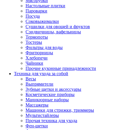
Мясорубки
Зависимые комплекты
Настольные плитки
Микроволновые печи встраиваемые
Пароварки
Морозильные камеры встраиваемые
Посуда
Посудомоечные машины встраиваемые
Соковыжималки
Стиральные машины встраиваемые
Сушилки для овощей и фруктов
Холодильники встраиваемые
Сэндвичницы, вафельницы
Техника для дома
Термопоты
Метеостанции и термометры
Тостеры
Пылесосы
Фильтры для воды
Утюги
Фритюрницы
Парогенераторы и гладильные системы
Хлебопечи
Швейные машины
Чайники
Оверлоки
Прочие кухонные принадлежности
Настольные лампы
Техника для ухода за собой
Гладильные доски
Весы
Часы
Выпрямители
Стеклоочистители
Зубные щетки и аксессуары
Машинки для снятия катышков
Косметические приборы
Сушилки для белья и обуви
Маникюрные наборы
Сезонные товары
Массажеры
Климатическая техника
Машинки для стрижки, триммеры
Приточно-вытяжные вентиляторы
Мультистайлеры
Теплый пол
Прочая техника для ухода
Вентиляторы
Фен-щетки