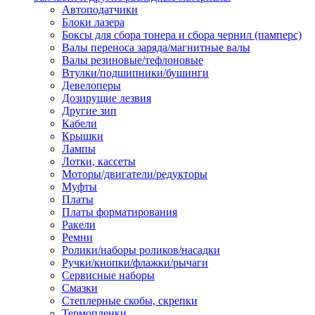
Автоподатчики
Наконечник обжимной кабельный
Блоки лазера
медных проводников в соответств
Боксы для сбора тонера и сбора чернил (памперс)
din 46236
Валы переноса заряда/магнитные валы
Наконечник-гильза для медных
Валы резиновые/тефлоновые
проводников
Втулки/подшипники/бушинги
Пружина постоянного давления
Девелоперы
Разъем слаботочный
Дозирущие лезвия
Сжим ответвительный, ответвите
Другие зип
Система маркировки кабеля
Кабели
Скотч и изоляционная лента
Крышки
Спрей
Лампы
Трубка термоусадочная
Лотки, кассеты
Трубки изоляционные, кембрики
Моторы/двигатели/редукторы
Ящик для хранения инструмента и
Муфты
термоусадочных трубок
Платы
Изделия крепежные
Платы форматирования
Анкер болтовой
Ракели
Анкер забивной
Ремни
Анкер клиновой
Ролики/наборы роликов/насадки
Болт анкерный
Ручки/кнопки/флажки/рычаги
Болт с т-образной головкой
Сервисные наборы
Болт с шестигранной головкой
Смазки
Винт для пневматической отвертк
Степлерные скобы, скрепки
Винт с кольцом
Термопленки