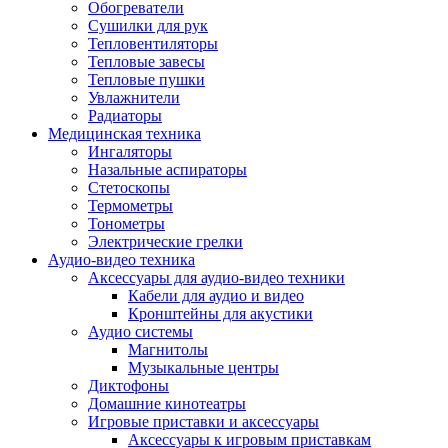
Усилители
Обогреватели
Плееры и аксессуары
Сушилки для рук
Плееры
Тепловентиляторы
Фото и видеокамеры
Тепловые завесы
Фотоаппараты
Тепловые пушки
Зеркальные фотоаппараты
Увлажнители
Видеокамеры
Радиаторы
Экшн-камеры
Медицинская техника
Аксессуары для фото- видео техники
Ингаляторы
Штативы
Назальные аспираторы
Объективы
Стетоскопы
Аккумуляторы
Термометры
Зарядные устройства
Тонометры
Чехлы и сумки
Электрические грелки
Бинокли
Аудио-видео техника
Другое
Аксессуары для аудио-видео техники
Фоторамки
Кабели для аудио и видео
Аксессуары
Кронштейны для акустики
Для воздухоочистителей и увлажнителе
Аудио системы
Для вытяжек
Магнитолы
Для климатической техники
Музыкальные центры
Для кофейного оборудования
Диктофоны
Для крупной бытовой техники
Домашние кинотеатры
Для кухонной техники
Игровые приставки и аксессуары
Для медицинского оборудования
Аксессуары к игровым приставкам