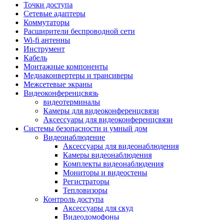
Штроборезы
Точки доступа
Фрезеры
Сетевые адаптеры
Степлеры строительные
Коммутаторы
Станки
Расширители беспроводной сети
Пистолеты клеевые
Wi-fi антенны
Удлинители силовые
Инструмент
Пилки и полотна
Кабель
Граверы
Монтажные компоненты
Наборы бит и сверел
Медиаконвертеры и трансиверы
Инструмент многофункциональный
Межсетевые экраны
Круги, диски, фрезы
Видеоконференцсвязь
Аксессуары для электро и
видеотерминалы
пневмоинструмента
Камеры для видеоконференцсвязи
Аккумуляторы для инструмента
Аксессуары для видеоконференцсвязи
Зарядные устройства для аккумуляторов
Системы безопасности и умный дом
Миксеры строительные
Видеонаблюдение
Молотки отбойные
Аксессуары для видеонаблюдения
Паяльное оборудование
Камеры видеонаблюдения
Садовая техника
Комплекты видеонаблюдения
Минимойки
Мониторы и видеостены
Аксессуары для минимоек
Регистраторы
Газонокосилки и триммеры
Тепловизоры
Газонокосилки
Контроль доступа
Культиваторы и мотоблоки
Аксессуары для скуд
Аэраторы и скарификаторы
Видеодомофоны