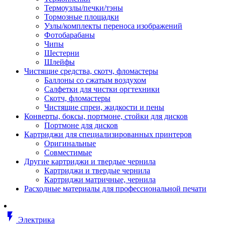
Втулка изолирующая
Термоузлы/печки/тэны
Гайка длинная
Тормозные площадки
Гайка скользящая
Узлы/комплекты переноса изображений
Гайка стопорная
Фотобарабаны
Гайка шестигранная
Чипы
Дюбель универсальный /вставка
Шестерни
Заклепка закладная
Шлейфы
Крюк с винтом
Чистящие средства, скотч, фломастеры
Лента монтажная
Баллоны со сжатым воздухом
Основание монтажное для кабель
Салфетки для чистки оргтехники
стяжек и элементов
Скотч, фломастеры
Растворитель
Чистящие спреи, жидкости и пены
Саморез
Конверты, боксы, портмоне, стойки для дисков
Саморез по дереву
Портмоне для дисков
Скоба такелажная, шакл
Картриджи для специализированных принтеров
Стержень резьбовой
Оригинальные
Универсальная троссовая подвеска
Совместимые
Хомут кабельный (стяжка)
Другие картриджи и твердые чернила
Хомут резьбовой u-образной фор
Картриджи и твердые чернила
(стремянка)
Картриджи матричные, чернила
Шайба
Расходные материалы для профессиональной печати
Шпилька резьбовая
Кабеленесущие системы
Аксессуары для прокладки кабеля
flash_on
питания/ кабеля для передачи дан
Электрика