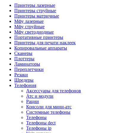
Камеры для видеоконференцсвязи
Принтеры лазерные
Аксессуары для видеоконференцсвязи
Принтеры струйные
Системы безопасности и умный дом
Принтеры матричные
Видеонаблюдение
Мфу лазерные
Аксессуары для видеонаблюдения
Мфу струйные
Камеры видеонаблюдения
Мфу светодиодные
Комплекты видеонаблюдения
Портативные принтеры
Мониторы и видеостены
Принтеры для печати наклеек
Регистраторы
Копировальные аппараты
Тепловизоры
Сканеры
Контроль доступа
Плоттеры
Аксессуары для скуд
Ламинаторы
Видеодомофоны
Переплетчики
Вызывные панели
Резаки
Датчики
Шредеры
Доводчики
Телефония
Замки
Аксессуары для телефонов
Контроллеры
Атс и модули
Считыватели
Рации
Терминалы доступа
Консоли для мини-атс
Охранно-пожарная сигнализация
Системные телефоны
Умный дом
Телефоны
Коннекторы и розетки
Телефоны dect
Инструмент и садовая техника
Телефоны ip
Электро и пневмоинструмент