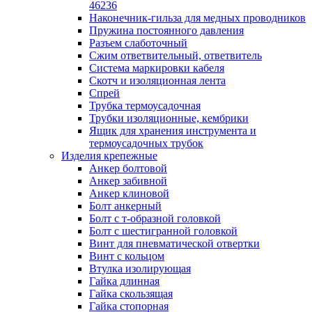
лотков
46236
Разделитель для лотка
Наконечник-гильза для медных проводников
Рейки профильные конструкционн
Пружина постоянного давления
несущие
Разъем слаботочный
Секция угловая для кабельных лот
Сжим ответвительный, ответвитель
Соединитель для кабельных лотко
Система маркировки кабеля
Каналы настенного и потолочного монт
Скотч и изоляционная лента
Заглушка для кабель-канала
Спрей
Зажим кабельный для кабель-кана
Трубка термоусадочная
Кабель-канал
Трубки изоляционные, кембрики
Кабель-канал напольный
Ящик для хранения инструмента и
Кабель-канал настенный (парапет
термоусадочных трубок
Коробка монтажная для настенног
Изделия крепежные
кабель-канала
Анкер болтовой
Коробка распределительная для си
Анкер забивной
кабель-каналов
Анкер клиновой
Крышка для настенного кабель-ка
Болт анкерный
Панель лицевая для настенного ка
Болт с т-образной головкой
канала
Болт с шестигранной головкой
Перегородка разделительная для
Винт для пневматической отвертки
настенного кабель-канала
Винт с кольцом
Переходник для кабель-канала
Втулка изолирующая
Поворот для кабель-канала
Гайка длинная
Поворот для настенного кабель-ка
Гайка скользящая
Рамка для ввода настенного кабель
Гайка стопорная