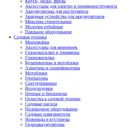
Круги, диски, фрезы
Автолампы
Аксессуары для электро и пневмоинструмента
Автомобильные провода, кабели, адапт
Аккумуляторы для инструмента
Автомобильный инструмент
Зарядные устройства для аккумуляторов
Автохимия
Миксеры строительные
Аккумуляторы, зарядные устройства, ка
Молотки отбойные
Домкраты
Паяльное оборудование
Компрессоры и манометры
Садовая техника
Пылесосы автомобильные
Минимойки
Разветвители и адаптеры прикуривателя
Аксессуары для минимоек
Термохолодильники
Газонокосилки и триммеры
Шумоизоляция
Газонокосилки
Щетки стеклоочистителей
Культиваторы и мотоблоки
Прочие аксессуары для автомобилей
Аэраторы и скарификаторы
Велосипеды и самокаты
Мотоблоки
Электротранспорт
Генераторы
Радиоуправляемые модели
Снегоуборщики
Аксессуары для велосипедов
Воздуходувки
аксессуары для радиоуправляемых моделей
Цепные и бензопилы
Расходные материалы
Оснастка к садовой технике
Бумага разная
Садовые насосы
Бумага для офисной техники
Поливочное оборудование
Бумага для профессиональной печати
Садовые измельчители
Фотобумага
Ножницы и кусторезы
Наклейки
Гидроаккумуляторы
Термобумага