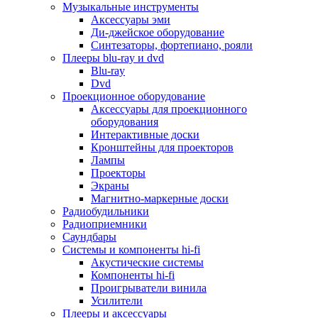
Для микроволновок
Музыкальные инструменты
Для пылесосов
Аксессуары эми
Для техники по уходу за одеждой
Ди-джейское оборудование
Для техники по уходу за собой
Синтезаторы, фортепиано, рояли
Для фильтров воды
Плееры blu-ray и dvd
Дополнительные принадлежности
Blu-ray
Телевизоры и аксессуары
Dvd
Телевизоры
Проекционное оборудование
Аксессуары для телевизоров
Аксессуары для проекционного
Комплекты спутникового тв
оборудования
Кронштейны и подставки для тв
Интерактивные доски
Приставки smart box
Кронштейны для проекторов
Прочие аксессуары для тв
Лампы
Пульты ду
Проекторы
Тв антенны
Экраны
Цифровые тв ресиверы
Магнитно-маркерные доски
Профессиональные панели
Радиобудильники
Смартфоны и планшеты
Радиоприемники
Смартфоны
Саундбары
Планшетные устройства
Системы и компоненты hi-fi
Смарт-часы
Акустические системы
Сотовые телефоны
Компоненты hi-fi
Планшеты для рисования
Проигрыватели винила
Электронные книги
Усилители
Аксессуары для смартфонов и планшетов
Плееры и аксессуары