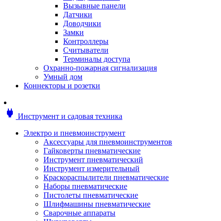
Мотоблоки
Вызывные панели
Генераторы
Датчики
Снегоуборщики
Доводчики
Воздуходувки
Замки
Цепные и бензопилы
Контроллеры
Оснастка к садовой технике
Считыватели
Садовые насосы
Терминалы доступа
Поливочное оборудование
Охранно-пожарная сигнализация
Садовые измельчители
Умный дом
Ножницы и кусторезы
Коннекторы и розетки
Гидроаккумуляторы
Мотобуры
Садовый инструмент
power
Инструмент и садовая техника
Аксессуары для садовых инструментов
Грабли
Электро и пневмоинструмент
Инструмент ручной
Аксессуары для пневмоинструментов
Лопаты
Гайковерты пневматические
Садово-посадочные инструменты
Инструмент пневматический
Садовые ножницы
Инструмент измерительный
Садовые пилы и ножи
Краскораспылители пневматические
Секаторы и сучкорезы
Наборы пневматические
Топоры
Пистолеты пневматические
Баллоны газовые
Шлифмашины пневматические
Мангалы и коптильни
Сварочные аппараты
Мебель для сада