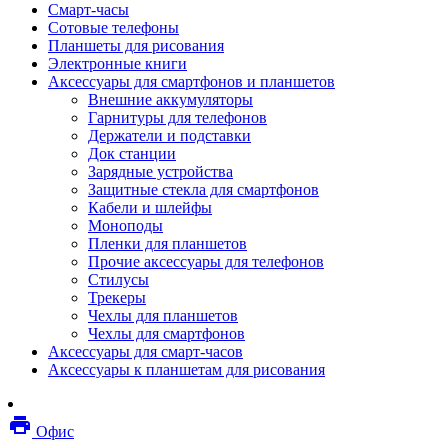
Смарт-часы
Мебель
Сотовые телефоны
Стулья и кресла
Планшеты для рисования
Столы
Электронные книги
Мебельные аксессуары
Аксессуары для смартфонов и планшетов
Аксессуары для кресел
Внешние аккумуляторы
Вешалки
Гарнитуры для телефонов
Коврики защитные
Держатели и подставки
Эргономика
Док станции
Опции для устройств печати, копирования и
Зарядные устройства
сканирования
Защитные стекла для смартфонов
Сетевое оборудование
Кабели и шлейфы
Маршрутизаторы
Моноподы
Модемы
Пленки для планшетов
Точки доступа
Прочие аксессуары для телефонов
Сетевые адаптеры
Стилусы
Коммутаторы
Трекеры
Расширители беспроводной сети
Чехлы для планшетов
Wi-fi антенны
Чехлы для смартфонов
Инструмент
Аксессуары для смарт-часов
Кабель
Аксессуары к планшетам для рисования
Монтажные компоненты
Медиаконвертеры и трансиверы
Межсетевые экраны
local_printshop
Видеоконференцсвязь
Офис
видеотерминалы