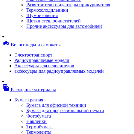
Степлерные скобы, скрепки
Разветвители и адаптеры прикуривателя
Термопленки
Термохолодильники
Термоузлы/печки/тэны
Шумоизоляция
Тормозные площадки
Щетки стеклоочистителей
Узлы/комплекты переноса изображений
Прочие аксессуары для автомобилей
Фотобарабаны
Чипы
Шестерни
motorcycle
Велосипеды и самокаты
Шлейфы
Чистящие средства, скотч, фломастеры
Электротранспорт
Баллоны со сжатым воздухом
Радиоуправляемые модели
Салфетки для чистки оргтехники
Аксессуары для велосипедов
Скотч, фломастеры
аксессуары для радиоуправляемых моделей
Чистящие спреи, жидкости и пены
Конверты, боксы, портмоне, стойки для диско
Портмоне для дисков
file_copy
Расходные материалы
Картриджи для специализированных принтер
Оригинальные
Бумага разная
Совместимые
Бумага для офисной техники
Другие картриджи и твердые чернила
Бумага для профессиональной печати
Картриджи и твердые чернила
Фотобумага
Картриджи матричные, чернила
Наклейки
Расходные материалы для профессиональной
Термобумага
печати
Термоленты
Электрика