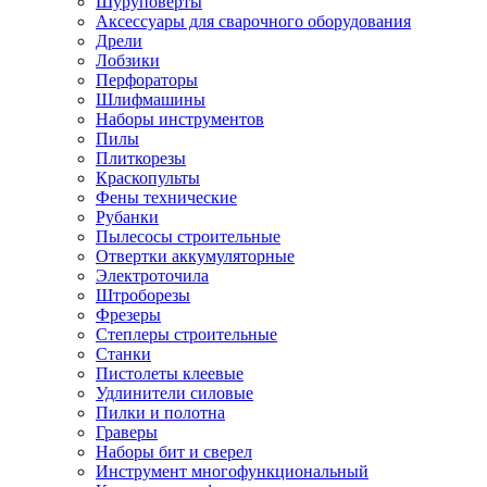
Шуруповерты
Ножницы по металлу
Аксессуары для сварочного оборудования
Тележки садовые
Дрели
Умывальники
Лобзики
Автомобильная техника
Перфораторы
Автозвук
Шлифмашины
Автомагнитолы
Наборы инструментов
Колонки
Пилы
Сабвуферы
Плиткорезы
Усилители
Краскопульты
Модуляторы fm
Фены технические
Аксессуары
Рубанки
Электроника
Пылесосы строительные
Видеорегистраторы
Отвертки аккумуляторные
Радар-детекторы
Электроточила
Парковочные радары
Штроборезы
Навигаторы и аксессуары
Фрезеры
Аксессуары к навигаторам
Степлеры строительные
Навигаторы
Станки
Алкотестеры
Пистолеты клеевые
Камеры заднего вида
Удлинители силовые
Автомобильные антенны
Пилки и полотна
Сигнализации автомобильные
Граверы
Автоинверторы
Наборы бит и сверел
Телевизоры и мониторы автомобильные
Инструмент многофункциональный
Аксессуары