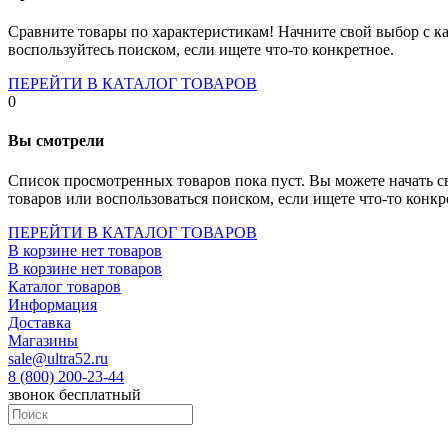
Socket-1700
Socket-1150
Сравните товары по характеристикам! Начните свой выбор с ка
Socket-2066
воспользуйтесь поиском, если ищете что-то конкретное.
Socket-775
Socket-fm2
ПЕРЕЙТИ В КАТАЛОГ ТОВАРОВ
Socket-am4
0
Socket-trx4
Материнские платы для серверов
Вы смотрели
Процессоры
Socket- amd am4
Список просмотренных товаров пока пуст. Вы можете начать с
Socket- intel s1151
товаров или воспользоваться поиском, если ищете что-то конкр
Socket- intel s2066
socket- intel s1200
ПЕРЕЙТИ В КАТАЛОГ ТОВАРОВ
Socket- intel s1700
В корзине нет товаров
Процессоры для серверов
В корзине нет товаров
Видеокарты
Каталог товаров
Оперативная память
Информация
Память ddr2
Доставка
Память ddr3
Магазины
Память ddr4
sale@ultra52.ru
Память ddr5
8 (800) 200-23-44
Память sodimm
звонок бесплатный
Память для серверов
Устройства охлаждения
Жидкостное охлаждение