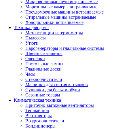
Игровые приставки и аксессуары
Микроволновые печи встраиваемые
Аксессуары к игровым приставка
Морозильные камеры встраиваемые
Музыкальные инструменты
Посудомоечные машины встраиваемые
Аксессуары эми
Стиральные машины встраиваемые
Ди-джейское оборудование
Холодильники встраиваемые
Синтезаторы, фортепиано, рояли
Техника для дома
Плееры blu-ray и dvd
Метеостанции и термометры
Blu-ray
Пылесосы
Dvd
Утюги
Проекционное оборудование
Парогенераторы и гладильные системы
Аксессуары для проекционного
Швейные машины
оборудования
Оверлоки
Интерактивные доски
Настольные лампы
Кронштейны для проекторов
Гладильные доски
Лампы
Часы
Проекторы
Стеклоочистители
Экраны
Машинки для снятия катышков
Магнитно-маркерные доски
Сушилки для белья и обуви
Радиобудильники
Сезонные товары
Радиоприемники
Климатическая техника
Саундбары
Приточно-вытяжные вентиляторы
Системы и компоненты hi-fi
Теплый пол
Акустические системы
Вентиляторы
Компоненты hi-fi
Воздухоочистители
Проигрыватели винила
Кондиционеры