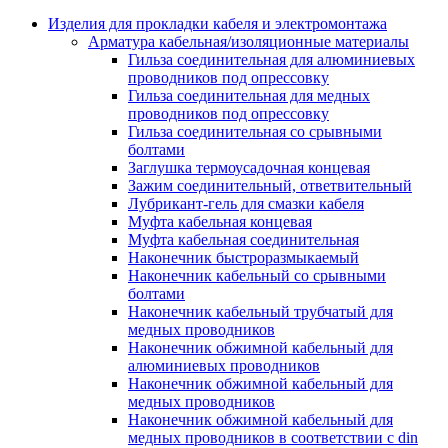
Аксессуары кабельных лотков
монтажные
Изделия для прокладки кабеля и электромонтажа
Деталь крепежная для несущих и 
Арматура кабельная/изоляционные материалы
профильных реек
Гильза соединительная для алюминиевых
Зажим для крышки системы
проводников под опрессовку
поддержки кабелей
Гильза соединительная для медных
Кронштейн для кабельного лотка
проводников под опрессовку
Крышка для кабельных лотков
Гильза соединительная со срывными
Крышка угловой секции кабельны
болтами
лотков
Заглушка термоусадочная концевая
Лоток кабельный лестничный
Зажим соединительный, ответвительный
Лоток кабельный листовой
Лубрикант-гель для смазки кабеля
Лоток кабельный проволочный
Муфта кабельная концевая
Настенный и потолочный кроншт
Муфта кабельная соединительная
для кабельного лотка
Наконечник быстроразмыкаемый
Несущий профиль
Наконечник кабельный со срывными
Опорный кронштейн для кабельн
болтами
лотков
Наконечник кабельный трубчатый для
Ответвление т-образное для кабел
медных проводников
лотков
Наконечник обжимной кабельный для
Пластина монтажная для кабельно
алюминиевых проводников
лотка
Наконечник обжимной кабельный для
Потолочный кронштейн для сист
медных проводников
прокладки кабеля
Наконечник обжимной кабельный для
Потолочный профиль для кабельн
медных проводников в соответствии с din