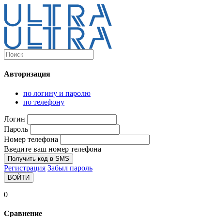
Каталог
Ultra-выгодно!
Авторизация
Компьютеры и комплектующие
Ноутбуки
по логину и паролю
Персональные компьютеры
по телефону
Моноблоки
Мониторы
Логин
Комплектующие
Пароль
Корпуса
Номер телефона
Аксессуары для корпусов
Корпуса fullatx и atx
Введите ваш номер телефона
Корпуса matx
Получить код в SMS
Корпуса miniitx
Регистрация
Забыл пароль
Корпуса для серверов
ВОЙТИ
Материнские платы
Cpu integrated
0
Socket-1151
Socket-1200
Сравнение