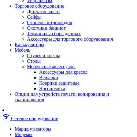
Voip шлюзы
Аксессуары для пневмоинструментов
Торговое оборудование
Гайковерты пневматические
Детектор валют
Инструмент пневматический
Сейфы
Инструмент измерительный
Сканеры штрихкодов
Краскораспылители пневматические
Счетчики банкнот
Наборы пневматические
Терминалы сбора данных
Пистолеты пневматические
Аксессуары для торгового оборудования
Шлифмашины пневматические
Калькуляторы
Сварочные аппараты
Мебель
Шуруповерты
Стулья и кресла
Аксессуары для сварочного оборудован
Столы
Дрели
Мебельные аксессуары
Лобзики
Аксессуары для кресел
Перфораторы
Вешалки
Шлифмашины
Коврики защитные
Наборы инструментов
Эргономика
Пилы
Опции для устройств печати, копирования и
Плиткорезы
сканирования
Краскопульты
Фены технические
Рубанки
network_check
Сетевое оборудование
Пылесосы строительные
Отвертки аккумуляторные
Маршрутизаторы
Электроточила
Модемы