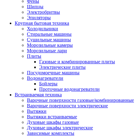
Воздухоочистители
Фены
Кондиционеры
Щипцы
Обогреватели
Электробритвы
Сушилки для рук
Эпиляторы
Тепловентиляторы
Крупная бытовая техника
Тепловые завесы
Холодильники
Тепловые пушки
Стиральные машины
Увлажнители
Сушильные машины
Радиаторы
Морозильные камеры
Медицинская техника
Морозильные лари
Ингаляторы
Плиты
Назальные аспираторы
Газовые и комбинированные плиты
Стетоскопы
Электрические плиты
Термометры
Посудомоечные машины
Тонометры
Водонагреватели
Электрические грелки
Бойлеры
Аудио-видео техника
Проточные водонагреватели
Аксессуары для аудио-видео техники
Встраиваемая техника
Кабели для аудио и видео
Варочные поверхности газовые/комбинированные
Кронштейны для акустики
Варочные поверхности электрические
Аудио системы
Вытяжки
Магнитолы
Вытяжки встраиваемые
Музыкальные центры
Духовые шкафы газовые
Диктофоны
Духовые шкафы электрические
Домашние кинотеатры
Зависимые комплекты