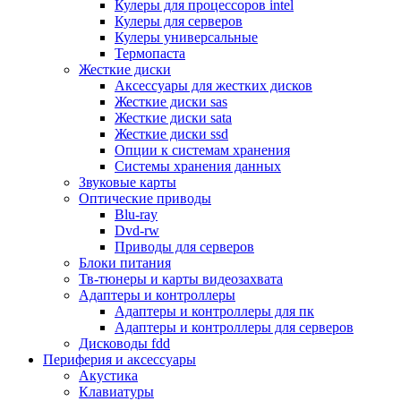
Кулеры для процессоров intel
Микрофоны
Кулеры для серверов
Элементы питания, батарейки
Кулеры универсальные
Портмоне, боксы, стойки для дисков
Термопаста
Презентеры
Жесткие диски
Виртуальные очки
Аксессуары для жестких дисков
Аксессуары и опции для ноутбуков
Жесткие диски sas
Клавиатуры для ноутбуков
Жесткие диски sata
Сумки
Жесткие диски ssd
Адаптеры и зарядные устройства
Опции к системам хранения
Подставки
Системы хранения данных
Док станции, порт репликаторы
Звуковые карты
Батареи
Оптические приводы
Разное
Blu-ray
Носители информации
Dvd-rw
Внешние жесткие диски
Приводы для серверов
Карты памяти
Блоки питания
Оптические носители
Тв-тюнеры и карты видеозахвата
Blu-ray
Адаптеры и контроллеры
Cd-r
Адаптеры и контроллеры для пк
Cd-rw
Адаптеры и контроллеры для серверов
Dvd-r
Дисководы fdd
Dvdr
Периферия и аксессуары
Dvdrw
Акустика
Флешки
Клавиатуры
Серверы