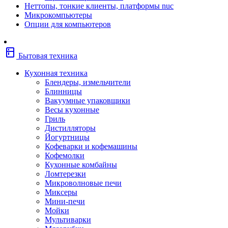
Неттопы, тонкие клиенты, платформы nuc
Фены
Микрокомпьютеры
Щипцы
Опции для компьютеров
Электробритвы
Эпиляторы
Крупная бытовая техника
kitchen
Холодильники
Бытовая техника
Стиральные машины
Сушильные машины
Кухонная техника
Морозильные камеры
Блендеры, измельчители
Морозильные лари
Блинницы
Плиты
Вакуумные упаковщики
Газовые и комбинированные плит
Весы кухонные
Электрические плиты
Гриль
Посудомоечные машины
Дистилляторы
Водонагреватели
Йогуртницы
Бойлеры
Кофеварки и кофемашины
Проточные водонагреватели
Кофемолки
Встраиваемая техника
Кухонные комбайны
Варочные поверхности газовые/
Ломтерезки
комбинированные
Микроволновые печи
Варочные поверхности электрические
Миксеры
Вытяжки
Мини-печи
Вытяжки встраиваемые
Мойки
Духовые шкафы газовые
Мультиварки
Духовые шкафы электрические