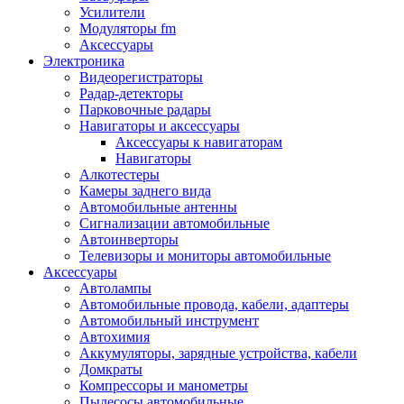
Запчасти и другие расходные материалы
Усилители
Автоподатчики
Модуляторы fm
Блоки лазера
Аксессуары
Боксы для сбора тонера и сбора чернил
Электроника
(памперс)
Видеорегистраторы
Валы переноса заряда/магнитные валы
Радар-детекторы
Валы резиновые/тефлоновые
Парковочные радары
Втулки/подшипники/бушинги
Навигаторы и аксессуары
Девелоперы
Аксессуары к навигаторам
Дозирущие лезвия
Навигаторы
Другие зип
Алкотестеры
Кабели
Камеры заднего вида
Крышки
Автомобильные антенны
Лампы
Сигнализации автомобильные
Лотки, кассеты
Автоинверторы
Моторы/двигатели/редукторы
Телевизоры и мониторы автомобильные
Муфты
Аксессуары
Платы
Автолампы
Платы форматирования
Автомобильные провода, кабели, адаптеры
Ракели
Автомобильный инструмент
Ремни
Автохимия
Ролики/наборы роликов/насадки
Аккумуляторы, зарядные устройства, кабели
Ручки/кнопки/флажки/рычаги
Домкраты
Сервисные наборы
Компрессоры и манометры
Смазки
Пылесосы автомобильные