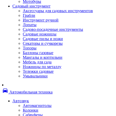
Мотобуры
Термоленты
Садовый инструмент
Бумага для факса
Аксессуары для садовых инструментов
Пленка для печати
Грабли
Пленка для ламинирования
Инструмент ручной
Материалы для заправки
Лопаты
Тонер для заправки
Садово-посадочные инструменты
Чернила и заправки
Садовые ножницы
Фотобарабаны
Садовые пилы и ножи
Оригинальные расходные материалы
Секаторы и сучкорезы
Для лазерных устройств печати
Топоры
Ленточные картриджи
Баллоны газовые
Матричные картриджи
Мангалы и коптильни
Опции
Мебель для сада
Струйные картриджи
Ножницы по металлу
Термопленки
Тележки садовые
Картриджи лазерные, тонер-картриджи
Умывальники
Лазерные оригинальные
Лазерные совместимые
Картриджи струйные, печатающие головы
directions_car
Снпч
Автомобильная техника
Струйные оригинальные
Струйные совместимые
Автозвук
Материалы для переплета
Автомагнитолы
Обложки
Колонки
Пружины
Сабвуферы