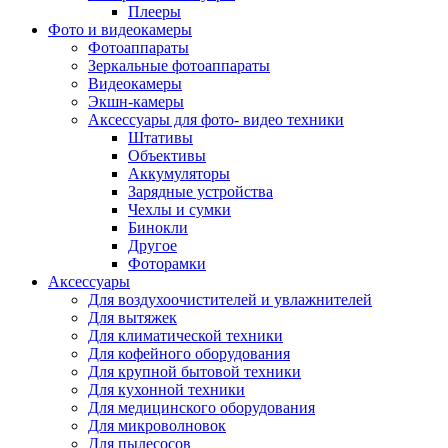
Внешние аккумуляторы
Плееры
Гарнитуры для телефонов
Фото и видеокамеры
Держатели и подставки
Фотоаппараты
Док станции
Зеркальные фотоаппараты
Зарядные устройства
Видеокамеры
Защитные стекла для смартфонов
Экшн-камеры
Кабели и шлейфы
Аксессуары для фото- видео техники
Моноподы
Штативы
Пленки для планшетов
Объективы
Прочие аксессуары для телефонов
Аккумуляторы
Стилусы
Зарядные устройства
Трекеры
Чехлы и сумки
Чехлы для планшетов
Бинокли
Чехлы для смартфонов
Другое
Аксессуары для смарт-часов
Фоторамки
Аксессуары к планшетам для рисования
Аксессуары
Офис
Для воздухоочистителей и увлажнителей
Принтеры лазерные
Для вытяжек
Принтеры струйные
Для климатической техники
Принтеры матричные
Для кофейного оборудования
Мфу лазерные
Для крупной бытовой техники
Мфу струйные
Для кухонной техники
Мфу светодиодные
Для медицинского оборудования
Портативные принтеры
Для микроволновок
Принтеры для печати наклеек
Для пылесосов