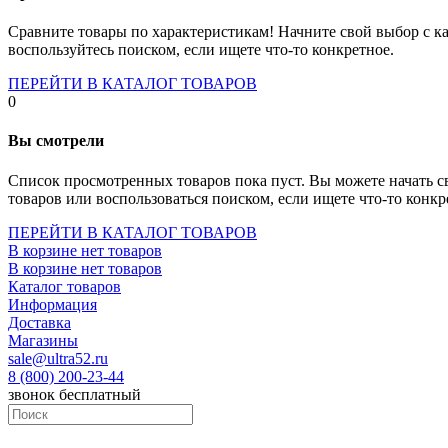
Socket-1700
Socket-1150
Сравните товары по характеристикам! Начните свой выбор с ка
Socket-2066
воспользуйтесь поиском, если ищете что-то конкретное.
Socket-775
Socket-fm2
ПЕРЕЙТИ В КАТАЛОГ ТОВАРОВ
Socket-am4
0
Socket-trx4
Материнские платы для серверов
Вы смотрели
Процессоры
Socket- amd am4
Список просмотренных товаров пока пуст. Вы можете начать с
Socket- intel s1151
товаров или воспользоваться поиском, если ищете что-то конкр
Socket- intel s2066
socket- intel s1200
ПЕРЕЙТИ В КАТАЛОГ ТОВАРОВ
Socket- intel s1700
В корзине нет товаров
Процессоры для серверов
В корзине нет товаров
Видеокарты
Каталог товаров
Оперативная память
Информация
Память ddr2
Доставка
Память ddr3
Магазины
Память ddr4
sale@ultra52.ru
Память ddr5
8 (800) 200-23-44
Память sodimm
звонок бесплатный
Память для серверов
Устройства охлаждения
Жидкостное охлаждение