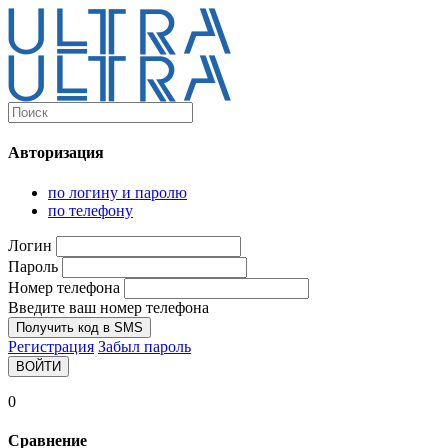
Каталог
Ultra-выгодно!
Авторизация
Компьютеры и комплектующие
Ноутбуки
по логину и паролю
Персональные компьютеры
по телефону
Моноблоки
Мониторы
Логин
Комплектующие
Пароль
Корпуса
Номер телефона
Аксессуары для корпусов
Корпуса fullatx и atx
Введите ваш номер телефона
Корпуса matx
Получить код в SMS
Корпуса miniitx
Регистрация
Забыл пароль
Корпуса для серверов
ВОЙТИ
Материнские платы
Cpu integrated
0
Socket-1151
Socket-1200
Сравнение