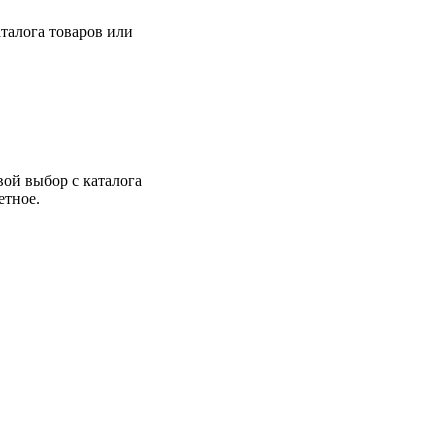
талога товаров или
вой выбор с каталога
етное.