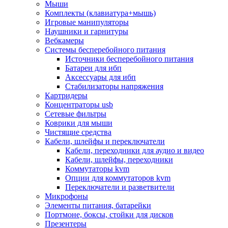
Мыши
Программное обеспечение
Комплекты (клавиатура+мышь)
Операционные системы
Игровые манипуляторы
Антивирусное по
Наушники и гарнитуры
Офисные приложения
Вебкамеры
Неттопы, тонкие клиенты, платформы nuc
Системы бесперебойного питания
Микрокомпьютеры
Источники бесперебойного питания
Опции для компьютеров
Батареи для ибп
Бытовая техника
Аксессуары для ибп
Кухонная техника
Стабилизаторы напряжения
Блендеры, измельчители
Картридеры
Блинницы
Концентраторы usb
Вакуумные упаковщики
Сетевые фильтры
Весы кухонные
Коврики для мыши
Гриль
Чистящие средства
Дистилляторы
Кабели, шлейфы и переключатели
Йогуртницы
Кабели, переходники для аудио и видео
Кофеварки и кофемашины
Кабели, шлейфы, переходники
Кофемолки
Коммутаторы kvm
Кухонные комбайны
Опции для коммутаторов kvm
Ломтерезки
Переключатели и разветвители
Микроволновые печи
Микрофоны
Миксеры
Элементы питания, батарейки
Мини-печи
Портмоне, боксы, стойки для дисков
Мойки
Презентеры
Мультиварки