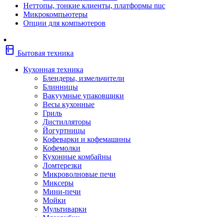
Неттопы, тонкие клиенты, платформы nuc
Фены
Микрокомпьютеры
Щипцы
Опции для компьютеров
Электробритвы
Эпиляторы
Крупная бытовая техника
kitchen
Холодильники
Бытовая техника
Стиральные машины
Сушильные машины
Кухонная техника
Морозильные камеры
Блендеры, измельчители
Морозильные лари
Блинницы
Плиты
Вакуумные упаковщики
Газовые и комбинированные плит
Весы кухонные
Электрические плиты
Гриль
Посудомоечные машины
Дистилляторы
Водонагреватели
Йогуртницы
Бойлеры
Кофеварки и кофемашины
Проточные водонагреватели
Кофемолки
Встраиваемая техника
Кухонные комбайны
Варочные поверхности газовые/комбин
Ломтерезки
Варочные поверхности электрические
Микроволновые печи
Вытяжки
Миксеры
Вытяжки встраиваемые
Мини-печи
Духовые шкафы газовые
Мойки
Духовые шкафы электрические
Мультиварки
Зависимые комплекты