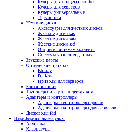
Кулеры для процессоров intel
Микрофоны
Кулеры для серверов
Элементы питания, батарейки
Кулеры универсальные
Портмоне, боксы, стойки для дисков
Термопаста
Презентеры
Жесткие диски
Виртуальные очки
Аксессуары для жестких дисков
Аксессуары и опции для ноутбуков
Жесткие диски sas
Клавиатуры для ноутбуков
Жесткие диски sata
Сумки
Жесткие диски ssd
Адаптеры и зарядные устройства
Опции к системам хранения
Подставки
Системы хранения данных
Док станции, порт репликаторы
Звуковые карты
Батареи
Оптические приводы
Разное
Blu-ray
Носители информации
Dvd-rw
Внешние жесткие диски
Приводы для серверов
Карты памяти
Блоки питания
Оптические носители
Тв-тюнеры и карты видеозахвата
Blu-ray
Адаптеры и контроллеры
Cd-r
Адаптеры и контроллеры для пк
Cd-rw
Адаптеры и контроллеры для серверов
Dvd-r
Дисководы fdd
Dvdr
Периферия и аксессуары
Dvdrw
Акустика
Флешки
Клавиатуры
Серверы