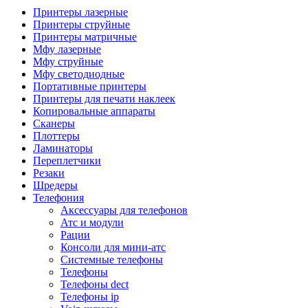
Камеры для видеоконференцсвязи
Принтеры лазерные
Аксессуары для видеоконференцсвязи
Принтеры струйные
Системы безопасности и умный дом
Принтеры матричные
Видеонаблюдение
Мфу лазерные
Аксессуары для видеонаблюдения
Мфу струйные
Камеры видеонаблюдения
Мфу светодиодные
Комплекты видеонаблюдения
Портативные принтеры
Мониторы и видеостены
Принтеры для печати наклеек
Регистраторы
Копировальные аппараты
Тепловизоры
Сканеры
Контроль доступа
Плоттеры
Аксессуары для скуд
Ламинаторы
Видеодомофоны
Переплетчики
Вызывные панели
Резаки
Датчики
Шредеры
Доводчики
Телефония
Замки
Аксессуары для телефонов
Контроллеры
Атс и модули
Считыватели
Рации
Терминалы доступа
Консоли для мини-атс
Охранно-пожарная сигнализация
Системные телефоны
Умный дом
Телефоны
Коннекторы и розетки
Телефоны dect
Инструмент и садовая техника
Телефоны ip
Электро и пневмоинструмент