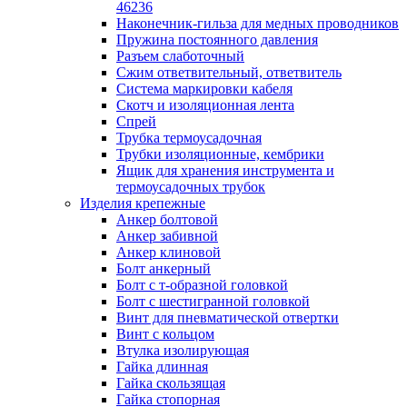
лотков
46236
Разделитель для лотка
Наконечник-гильза для медных проводников
Рейки профильные конструкционн
Пружина постоянного давления
несущие
Разъем слаботочный
Секция угловая для кабельных лот
Сжим ответвительный, ответвитель
Соединитель для кабельных лотко
Система маркировки кабеля
Каналы настенного и потолочного монт
Скотч и изоляционная лента
Заглушка для кабель-канала
Спрей
Зажим кабельный для кабель-кана
Трубка термоусадочная
Кабель-канал
Трубки изоляционные, кембрики
Кабель-канал напольный
Ящик для хранения инструмента и
Кабель-канал настенный (парапет
термоусадочных трубок
Коробка монтажная для настенног
Изделия крепежные
кабель-канала
Анкер болтовой
Коробка распределительная для си
Анкер забивной
кабель-каналов
Анкер клиновой
Крышка для настенного кабель-ка
Болт анкерный
Панель лицевая для настенного ка
Болт с т-образной головкой
канала
Болт с шестигранной головкой
Перегородка разделительная для
Винт для пневматической отвертки
настенного кабель-канала
Винт с кольцом
Переходник для кабель-канала
Втулка изолирующая
Поворот для кабель-канала
Гайка длинная
Поворот для настенного кабель-ка
Гайка скользящая
Рамка для ввода настенного кабель
Гайка стопорная