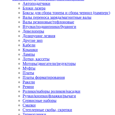
Автоподатчики
Наконечник обжимной кабельный
Блоки лазера
медных проводников в соответств
Боксы для сбора тонера и сбора чернил (памперс)
din 46236
Валы переноса заряда/магнитные валы
Наконечник-гильза для медных
Валы резиновые/тефлоновые
проводников
Втулки/подшипники/бушинги
Пружина постоянного давления
Девелоперы
Разъем слаботочный
Дозирущие лезвия
Сжим ответвительный, ответвите
Другие зип
Система маркировки кабеля
Кабели
Скотч и изоляционная лента
Крышки
Спрей
Лампы
Трубка термоусадочная
Лотки, кассеты
Трубки изоляционные, кембрики
Моторы/двигатели/редукторы
Ящик для хранения инструмента и
Муфты
термоусадочных трубок
Платы
Изделия крепежные
Платы форматирования
Анкер болтовой
Ракели
Анкер забивной
Ремни
Анкер клиновой
Ролики/наборы роликов/насадки
Болт анкерный
Ручки/кнопки/флажки/рычаги
Болт с т-образной головкой
Сервисные наборы
Болт с шестигранной головкой
Смазки
Винт для пневматической отвертк
Степлерные скобы, скрепки
Винт с кольцом
Термопленки