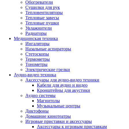
Усилители
Обогреватели
Плееры и аксессуары
Сушилки для рук
Плееры
Тепловентиляторы
Фото и видеокамеры
Тепловые завесы
Фотоаппараты
Тепловые пушки
Зеркальные фотоаппараты
Увлажнители
Видеокамеры
Радиаторы
Экшн-камеры
Медицинская техника
Аксессуары для фото- видео техники
Ингаляторы
Штативы
Назальные аспираторы
Объективы
Стетоскопы
Аккумуляторы
Термометры
Зарядные устройства
Тонометры
Чехлы и сумки
Электрические грелки
Бинокли
Аудио-видео техника
Другое
Аксессуары для аудио-видео техники
Фоторамки
Кабели для аудио и видео
Аксессуары
Кронштейны для акустики
Для воздухоочистителей и увлажнителе
Аудио системы
Для вытяжек
Магнитолы
Для климатической техники
Музыкальные центры
Для кофейного оборудования
Диктофоны
Для крупной бытовой техники
Домашние кинотеатры
Для кухонной техники
Игровые приставки и аксессуары
Для медицинского оборудования
Аксессуары к игровым приставкам