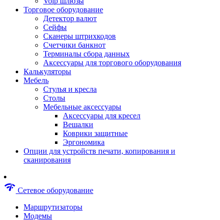
Voip шлюзы
Аксессуары для пневмоинструментов
Торговое оборудование
Гайковерты пневматические
Детектор валют
Инструмент пневматический
Сейфы
Инструмент измерительный
Сканеры штрихкодов
Краскораспылители пневматические
Счетчики банкнот
Наборы пневматические
Терминалы сбора данных
Пистолеты пневматические
Аксессуары для торгового оборудования
Шлифмашины пневматические
Калькуляторы
Сварочные аппараты
Мебель
Шуруповерты
Стулья и кресла
Аксессуары для сварочного оборудован
Столы
Дрели
Мебельные аксессуары
Лобзики
Аксессуары для кресел
Перфораторы
Вешалки
Шлифмашины
Коврики защитные
Наборы инструментов
Эргономика
Пилы
Опции для устройств печати, копирования и
Плиткорезы
сканирования
Краскопульты
Фены технические
Рубанки
network_check
Сетевое оборудование
Пылесосы строительные
Отвертки аккумуляторные
Маршрутизаторы
Электроточила
Модемы