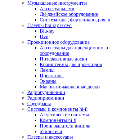
Для микроволновок
Музыкальные инструменты
Для пылесосов
Аксессуары эми
Для техники по уходу за одеждой
Ди-джейское оборудование
Для техники по уходу за собой
Синтезаторы, фортепиано, рояли
Для фильтров воды
Плееры blu-ray и dvd
Дополнительные принадлежности
Blu-ray
Телевизоры и аксессуары
Dvd
Телевизоры
Проекционное оборудование
Аксессуары для телевизоров
Аксессуары для проекционного
Комплекты спутникового тв
оборудования
Кронштейны и подставки для тв
Интерактивные доски
Приставки smart box
Кронштейны для проекторов
Прочие аксессуары для тв
Лампы
Пульты ду
Проекторы
Тв антенны
Экраны
Цифровые тв ресиверы
Магнитно-маркерные доски
Профессиональные панели
Радиобудильники
Смартфоны и планшеты
Радиоприемники
Смартфоны
Саундбары
Планшетные устройства
Системы и компоненты hi-fi
Смарт-часы
Акустические системы
Сотовые телефоны
Компоненты hi-fi
Планшеты для рисования
Проигрыватели винила
Электронные книги
Усилители
Аксессуары для смартфонов и планшетов
Плееры и аксессуары