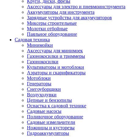
Круги, диски, фрезы
Автолампы
Аксессуары для электро и пневмоинструмента
Автомобильные провода, кабели, адапт
Аккумуляторы для инструмента
Автомобильный инструмент
Зарядные устройства для аккумуляторов
Автохимия
Миксеры строительные
Аккумуляторы, зарядные устройства, ка
Молотки отбойные
Домкраты
Паяльное оборудование
Компрессоры и манометры
Садовая техника
Пылесосы автомобильные
Минимойки
Разветвители и адаптеры прикуривателя
Аксессуары для минимоек
Термохолодильники
Газонокосилки и триммеры
Шумоизоляция
Газонокосилки
Щетки стеклоочистителей
Культиваторы и мотоблоки
Прочие аксессуары для автомобилей
Аэраторы и скарификаторы
Велосипеды и самокаты
Мотоблоки
Электротранспорт
Генераторы
Радиоуправляемые модели
Снегоуборщики
Аксессуары для велосипедов
Воздуходувки
аксессуары для радиоуправляемых моделей
Цепные и бензопилы
Расходные материалы
Оснастка к садовой технике
Бумага разная
Садовые насосы
Бумага для офисной техники
Поливочное оборудование
Бумага для профессиональной печати
Садовые измельчители
Фотобумага
Ножницы и кусторезы
Наклейки
Гидроаккумуляторы
Термобумага