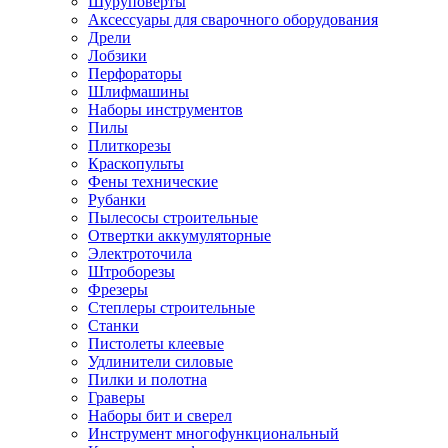
Шуруповерты
Ножницы по металлу
Аксессуары для сварочного оборудования
Тележки садовые
Дрели
Умывальники
Лобзики
Автомобильная техника
Перфораторы
Автозвук
Шлифмашины
Автомагнитолы
Наборы инструментов
Колонки
Пилы
Сабвуферы
Плиткорезы
Усилители
Краскопульты
Модуляторы fm
Фены технические
Аксессуары
Рубанки
Электроника
Пылесосы строительные
Видеорегистраторы
Отвертки аккумуляторные
Радар-детекторы
Электроточила
Парковочные радары
Штроборезы
Навигаторы и аксессуары
Фрезеры
Аксессуары к навигаторам
Степлеры строительные
Навигаторы
Станки
Алкотестеры
Пистолеты клеевые
Камеры заднего вида
Удлинители силовые
Автомобильные антенны
Пилки и полотна
Сигнализации автомобильные
Граверы
Автоинверторы
Наборы бит и сверел
Телевизоры и мониторы автомобильные
Инструмент многофункциональный
Аксессуары