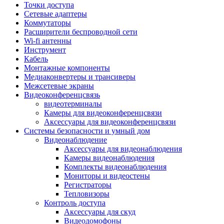
Штроборезы
Точки доступа
Фрезеры
Сетевые адаптеры
Степлеры строительные
Коммутаторы
Станки
Расширители беспроводной сети
Пистолеты клеевые
Wi-fi антенны
Удлинители силовые
Инструмент
Пилки и полотна
Кабель
Граверы
Монтажные компоненты
Наборы бит и сверел
Медиаконвертеры и трансиверы
Инструмент многофункциональный
Межсетевые экраны
Круги, диски, фрезы
Видеоконференцсвязь
Аксессуары для электро и
видеотерминалы
пневмоинструмента
Камеры для видеоконференцсвязи
Аккумуляторы для инструмента
Аксессуары для видеоконференцсвязи
Зарядные устройства для аккумуляторов
Системы безопасности и умный дом
Миксеры строительные
Видеонаблюдение
Молотки отбойные
Аксессуары для видеонаблюдения
Паяльное оборудование
Камеры видеонаблюдения
Садовая техника
Комплекты видеонаблюдения
Минимойки
Мониторы и видеостены
Аксессуары для минимоек
Регистраторы
Газонокосилки и триммеры
Тепловизоры
Газонокосилки
Контроль доступа
Культиваторы и мотоблоки
Аксессуары для скуд
Аэраторы и скарификаторы
Видеодомофоны