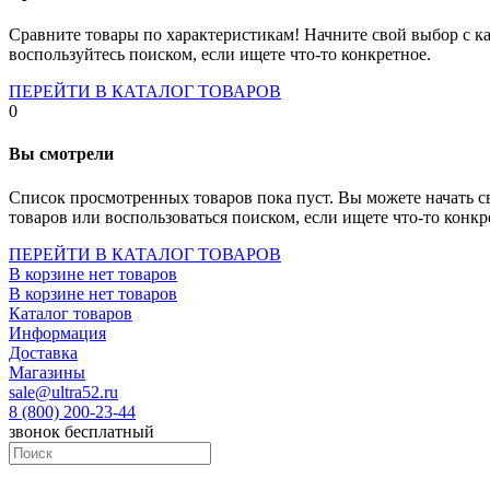
Socket-1700
Socket-1150
Сравните товары по характеристикам! Начните свой выбор с ка
Socket-2066
воспользуйтесь поиском, если ищете что-то конкретное.
Socket-775
Socket-fm2
ПЕРЕЙТИ В КАТАЛОГ ТОВАРОВ
Socket-am4
0
Socket-trx4
Материнские платы для серверов
Вы смотрели
Процессоры
Socket- amd am4
Список просмотренных товаров пока пуст. Вы можете начать с
Socket- intel s1151
товаров или воспользоваться поиском, если ищете что-то конкр
Socket- intel s2066
socket- intel s1200
ПЕРЕЙТИ В КАТАЛОГ ТОВАРОВ
Socket- intel s1700
В корзине нет товаров
Процессоры для серверов
В корзине нет товаров
Видеокарты
Каталог товаров
Оперативная память
Информация
Память ddr2
Доставка
Память ddr3
Магазины
Память ddr4
sale@ultra52.ru
Память ddr5
8 (800) 200-23-44
Память sodimm
звонок бесплатный
Память для серверов
Устройства охлаждения
Жидкостное охлаждение