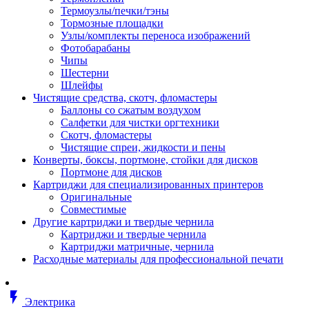
Втулка изолирующая
Термоузлы/печки/тэны
Гайка длинная
Тормозные площадки
Гайка скользящая
Узлы/комплекты переноса изображений
Гайка стопорная
Фотобарабаны
Гайка шестигранная
Чипы
Дюбель универсальный /вставка
Шестерни
Заклепка закладная
Шлейфы
Крюк с винтом
Чистящие средства, скотч, фломастеры
Лента монтажная
Баллоны со сжатым воздухом
Основание монтажное для кабель
Салфетки для чистки оргтехники
стяжек и элементов
Скотч, фломастеры
Растворитель
Чистящие спреи, жидкости и пены
Саморез
Конверты, боксы, портмоне, стойки для дисков
Саморез по дереву
Портмоне для дисков
Скоба такелажная, шакл
Картриджи для специализированных принтеров
Стержень резьбовой
Оригинальные
Универсальная троссовая подвеска
Совместимые
Хомут кабельный (стяжка)
Другие картриджи и твердые чернила
Хомут резьбовой u-образной фор
Картриджи и твердые чернила
(стремянка)
Картриджи матричные, чернила
Шайба
Расходные материалы для профессиональной печати
Шпилька резьбовая
Кабеленесущие системы
Аксессуары для прокладки кабеля
flash_on
питания/ кабеля для передачи дан
Электрика