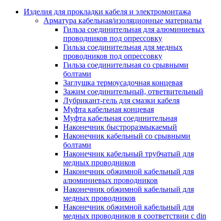
Аксессуары кабельных лотков
монтажные
Изделия для прокладки кабеля и электромонтажа
Деталь крепежная для несущих и 
Арматура кабельная/изоляционные материалы
профильных реек
Гильза соединительная для алюминиевых
Зажим для крышки системы
проводников под опрессовку
поддержки кабелей
Гильза соединительная для медных
Кронштейн для кабельного лотка
проводников под опрессовку
Крышка для кабельных лотков
Гильза соединительная со срывными
Крышка угловой секции кабельны
болтами
лотков
Заглушка термоусадочная концевая
Лоток кабельный лестничный
Зажим соединительный, ответвительный
Лоток кабельный листовой
Лубрикант-гель для смазки кабеля
Лоток кабельный проволочный
Муфта кабельная концевая
Настенный и потолочный кроншт
Муфта кабельная соединительная
для кабельного лотка
Наконечник быстроразмыкаемый
Несущий профиль
Наконечник кабельный со срывными
Опорный кронштейн для кабельн
болтами
лотков
Наконечник кабельный трубчатый для
Ответвление т-образное для кабел
медных проводников
лотков
Наконечник обжимной кабельный для
Пластина монтажная для кабельно
алюминиевых проводников
лотка
Наконечник обжимной кабельный для
Потолочный кронштейн для сист
медных проводников
прокладки кабеля
Наконечник обжимной кабельный для
Потолочный профиль для кабельн
медных проводников в соответствии с din