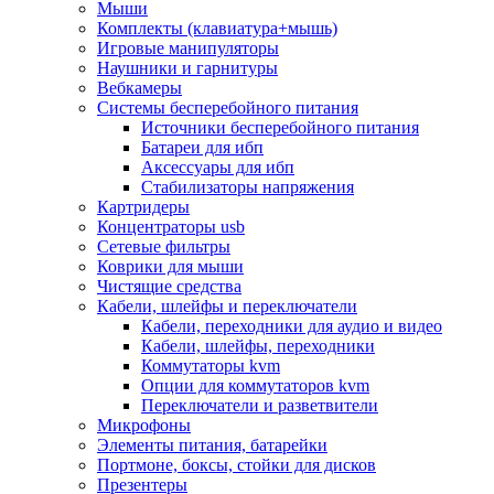
Мыши
Программное обеспечение
Комплекты (клавиатура+мышь)
Операционные системы
Игровые манипуляторы
Антивирусное по
Наушники и гарнитуры
Офисные приложения
Вебкамеры
Неттопы, тонкие клиенты, платформы nuc
Системы бесперебойного питания
Микрокомпьютеры
Источники бесперебойного питания
Опции для компьютеров
Батареи для ибп
Бытовая техника
Аксессуары для ибп
Кухонная техника
Стабилизаторы напряжения
Блендеры, измельчители
Картридеры
Блинницы
Концентраторы usb
Вакуумные упаковщики
Сетевые фильтры
Весы кухонные
Коврики для мыши
Гриль
Чистящие средства
Дистилляторы
Кабели, шлейфы и переключатели
Йогуртницы
Кабели, переходники для аудио и видео
Кофеварки и кофемашины
Кабели, шлейфы, переходники
Кофемолки
Коммутаторы kvm
Кухонные комбайны
Опции для коммутаторов kvm
Ломтерезки
Переключатели и разветвители
Микроволновые печи
Микрофоны
Миксеры
Элементы питания, батарейки
Мини-печи
Портмоне, боксы, стойки для дисков
Мойки
Презентеры
Мультиварки