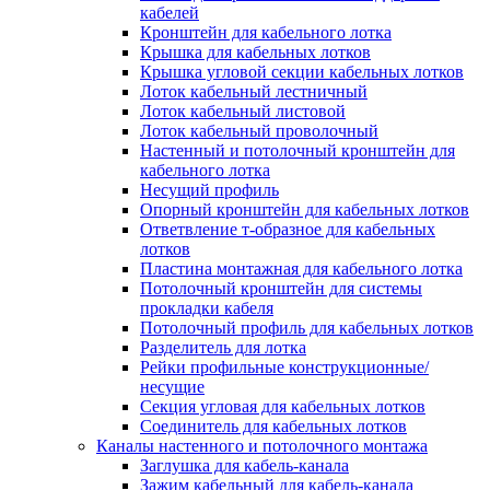
Зажим несущего троса
кабелей
Зажим/клипса для крепления труб
Кронштейн для кабельного лотка
Скоба крепежная
Крышка для кабельных лотков
Скоба с гвоздем
Крышка угловой секции кабельных лотков
Соединитель провода
Лоток кабельный лестничный
Материалы для подключения
Лоток кабельный листовой
Аксессуары для распределительн
Лоток кабельный проволочный
коробок/корпусов для монтажа в с
Настенный и потолочный кронштейн для
и в потолке
кабельного лотка
Зажим безвинтовой клеммный
Несущий профиль
Коробка клеммная
Опорный кронштейн для кабельных лотков
Коробка распределительная для
Ответвление т-образное для кабельных
потолочных светильников
лотков
Крышка для распределительной
Пластина монтажная для кабельного лотка
коробки/корпуса для монтажа в ст
Потолочный кронштейн для системы
в потолке
прокладки кабеля
Распределительная коробка/корпус
Потолочный профиль для кабельных лотков
монтажа в стене и в потолке
Разделитель для лотка
Распределительная коробка/корпус
Рейки профильные конструкционные/
монтажа на стене и на потолке
несущие
Система электромонтажных колонн
Секция угловая для кабельных лотков
Электромонтажная колонна
Соединитель для кабельных лотков
Системы ввода для кабелей и проводов
Каналы настенного и потолочного монтажа
Ввод кабельный/сальник
Заглушка для кабель-канала
Уплотнитель для кабельного разъе
Зажим кабельный для кабель-канала