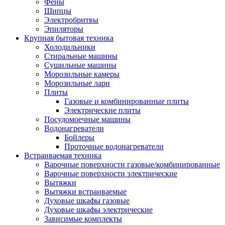
Воздухоочистители
Фены
Кондиционеры
Щипцы
Обогреватели
Электробритвы
Сушилки для рук
Эпиляторы
Тепловентиляторы
Крупная бытовая техника
Тепловые завесы
Холодильники
Тепловые пушки
Стиральные машины
Увлажнители
Сушильные машины
Радиаторы
Морозильные камеры
Медицинская техника
Морозильные лари
Ингаляторы
Плиты
Назальные аспираторы
Газовые и комбинированные плиты
Стетоскопы
Электрические плиты
Термометры
Посудомоечные машины
Тонометры
Водонагреватели
Электрические грелки
Бойлеры
Аудио-видео техника
Проточные водонагреватели
Аксессуары для аудио-видео техники
Встраиваемая техника
Кабели для аудио и видео
Варочные поверхности газовые/комбинированные
Кронштейны для акустики
Варочные поверхности электрические
Аудио системы
Вытяжки
Магнитолы
Вытяжки встраиваемые
Музыкальные центры
Духовые шкафы газовые
Диктофоны
Духовые шкафы электрические
Домашние кинотеатры
Зависимые комплекты