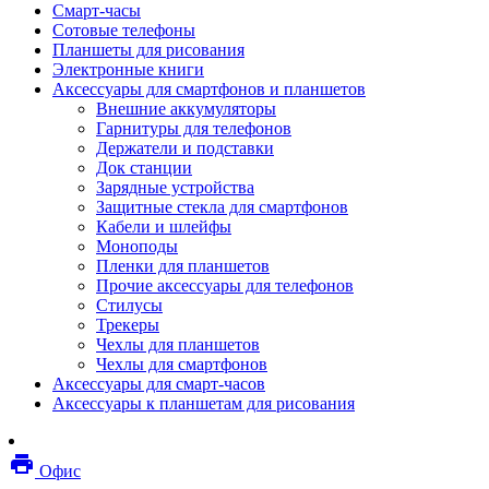
Смарт-часы
Мебель
Сотовые телефоны
Стулья и кресла
Планшеты для рисования
Столы
Электронные книги
Мебельные аксессуары
Аксессуары для смартфонов и планшетов
Аксессуары для кресел
Внешние аккумуляторы
Вешалки
Гарнитуры для телефонов
Коврики защитные
Держатели и подставки
Эргономика
Док станции
Опции для устройств печати, копирования и
Зарядные устройства
сканирования
Защитные стекла для смартфонов
Сетевое оборудование
Кабели и шлейфы
Маршрутизаторы
Моноподы
Модемы
Пленки для планшетов
Точки доступа
Прочие аксессуары для телефонов
Сетевые адаптеры
Стилусы
Коммутаторы
Трекеры
Расширители беспроводной сети
Чехлы для планшетов
Wi-fi антенны
Чехлы для смартфонов
Инструмент
Аксессуары для смарт-часов
Кабель
Аксессуары к планшетам для рисования
Монтажные компоненты
Медиаконвертеры и трансиверы
Межсетевые экраны
local_printshop
Видеоконференцсвязь
Офис
видеотерминалы