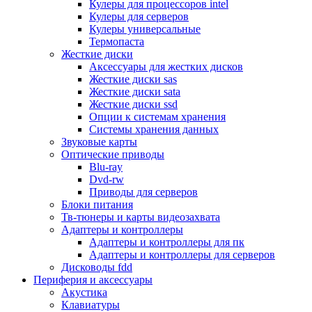
Кулеры для процессоров intel
Микрофоны
Кулеры для серверов
Элементы питания, батарейки
Кулеры универсальные
Портмоне, боксы, стойки для дисков
Термопаста
Презентеры
Жесткие диски
Виртуальные очки
Аксессуары для жестких дисков
Аксессуары и опции для ноутбуков
Жесткие диски sas
Клавиатуры для ноутбуков
Жесткие диски sata
Сумки
Жесткие диски ssd
Адаптеры и зарядные устройства
Опции к системам хранения
Подставки
Системы хранения данных
Док станции, порт репликаторы
Звуковые карты
Батареи
Оптические приводы
Разное
Blu-ray
Носители информации
Dvd-rw
Внешние жесткие диски
Приводы для серверов
Карты памяти
Блоки питания
Оптические носители
Тв-тюнеры и карты видеозахвата
Blu-ray
Адаптеры и контроллеры
Cd-r
Адаптеры и контроллеры для пк
Cd-rw
Адаптеры и контроллеры для серверов
Dvd-r
Дисководы fdd
Dvdr
Периферия и аксессуары
Dvdrw
Акустика
Флешки
Клавиатуры
Серверы