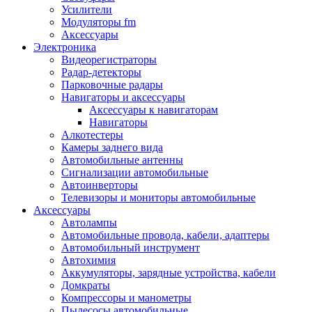
Запчасти и другие расходные материалы
Усилители
Автоподатчики
Модуляторы fm
Блоки лазера
Аксессуары
Боксы для сбора тонера и сбора чернил
Электроника
(памперс)
Видеорегистраторы
Валы переноса заряда/магнитные валы
Радар-детекторы
Валы резиновые/тефлоновые
Парковочные радары
Втулки/подшипники/бушинги
Навигаторы и аксессуары
Девелоперы
Аксессуары к навигаторам
Дозирущие лезвия
Навигаторы
Другие зип
Алкотестеры
Кабели
Камеры заднего вида
Крышки
Автомобильные антенны
Лампы
Сигнализации автомобильные
Лотки, кассеты
Автоинверторы
Моторы/двигатели/редукторы
Телевизоры и мониторы автомобильные
Муфты
Аксессуары
Платы
Автолампы
Платы форматирования
Автомобильные провода, кабели, адаптеры
Ракели
Автомобильный инструмент
Ремни
Автохимия
Ролики/наборы роликов/насадки
Аккумуляторы, зарядные устройства, кабели
Ручки/кнопки/флажки/рычаги
Домкраты
Сервисные наборы
Компрессоры и манометры
Смазки
Пылесосы автомобильные