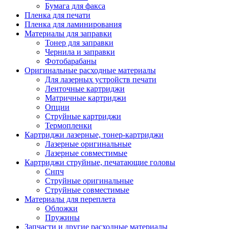
Бумага для факса
Изделия для прокладки кабеля и электромонт
Пленка для печати
Арматура кабельная/изоляционные
Пленка для ламинирования
материалы
Материалы для заправки
Гильза соединительная для
Тонер для заправки
алюминиевых проводников под
Чернила и заправки
опрессовку
Фотобарабаны
Гильза соединительная для медны
Оригинальные расходные материалы
проводников под опрессовку
Для лазерных устройств печати
Гильза соединительная со срывны
Ленточные картриджи
болтами
Матричные картриджи
Заглушка термоусадочная концева
Опции
Зажим соединительный,
Струйные картриджи
ответвительный
Термопленки
Лубрикант-гель для смазки кабеля
Картриджи лазерные, тонер-картриджи
Муфта кабельная концевая
Лазерные оригинальные
Муфта кабельная соединительная
Лазерные совместимые
Наконечник быстроразмыкаемый
Картриджи струйные, печатающие головы
Наконечник кабельный со срывн
Снпч
болтами
Струйные оригинальные
Наконечник кабельный трубчатый
Струйные совместимые
медных проводников
Материалы для переплета
Наконечник обжимной кабельный
Обложки
алюминиевых проводников
Пружины
Наконечник обжимной кабельный
Запчасти и другие расходные материалы
медных проводников