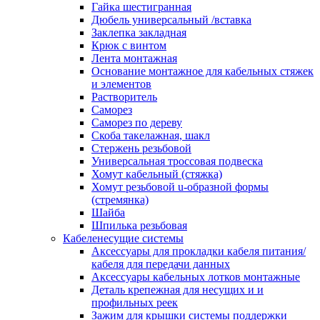
канала в стену/потолок/щит
Гайка шестигранная
Соединитель на стык для настенн
Дюбель универсальный /вставка
кабель-канала
Заклепка закладная
Соединитель/накладка на стык для
Крюк с винтом
кабель-канала
Лента монтажная
Угол внешний для кабель-канала
Основание монтажное для кабельных стяжек
Угол внешний для настенного каб
и элементов
канала
Растворитель
Угол внутренний для кабель-канал
Саморез
Угол т-образный для кабель-канал
Саморез по дереву
Колодки клеммные
Скоба такелажная, шакл
Аксессуары для клеммной колодк
Стержень резьбовой
Колодка заземления клеммная
Универсальная троссовая подвеска
Нулевая шина
Хомут кабельный (стяжка)
Одно-многополюсная клеммная
Хомут резьбовой u-образной формы
колодка
(стремянка)
Перегородка концевая и
Шайба
разделительная для клеммной кол
Шпилька резьбовая
Проходная клеммная колодка
Кабеленесущие системы
Торцевая клемма клеммной колод
Аксессуары для прокладки кабеля питания/
Короба кабельные
кабеля для передачи данных
Короб распределительный щелево
Аксессуары кабельных лотков монтажные
Материал монтажный
Деталь крепежная для несущих и и
Держатель кабельный зажимной
профильных реек
Зажим балочный
Зажим для крышки системы поддержки