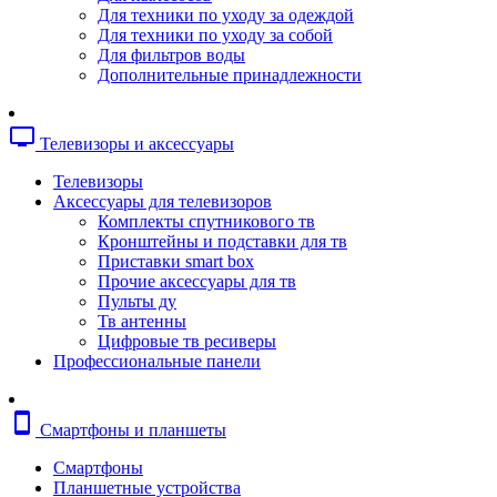
Копировальные аппараты
Для техники по уходу за одеждой
Сканеры
Для техники по уходу за собой
Плоттеры
Для фильтров воды
Ламинаторы
Дополнительные принадлежности
Переплетчики
Резаки
Шредеры
tv
Телевизоры и аксессуары
Телефония
Аксессуары для телефонов
Телевизоры
Атс и модули
Аксессуары для телевизоров
Рации
Комплекты спутникового тв
Консоли для мини-атс
Кронштейны и подставки для тв
Системные телефоны
Приставки smart box
Телефоны
Прочие аксессуары для тв
Телефоны dect
Пульты ду
Телефоны ip
Тв антенны
Voip шлюзы
Цифровые тв ресиверы
Торговое оборудование
Профессиональные панели
Детектор валют
Сейфы
Сканеры штрихкодов
smartphone
Смартфоны и планшеты
Счетчики банкнот
Терминалы сбора данных
Смартфоны
Аксессуары для торгового оборудовани
Планшетные устройства
Калькуляторы