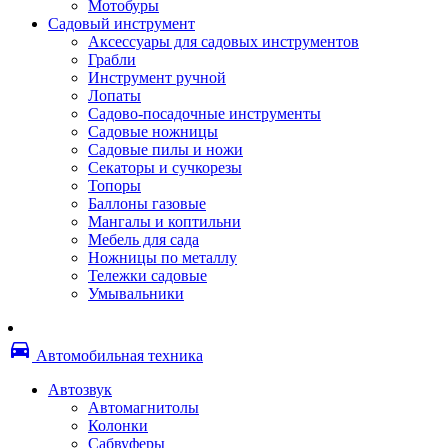
Мотобуры
Термоленты
Садовый инструмент
Бумага для факса
Аксессуары для садовых инструментов
Пленка для печати
Грабли
Пленка для ламинирования
Инструмент ручной
Материалы для заправки
Лопаты
Тонер для заправки
Садово-посадочные инструменты
Чернила и заправки
Садовые ножницы
Фотобарабаны
Садовые пилы и ножи
Оригинальные расходные материалы
Секаторы и сучкорезы
Для лазерных устройств печати
Топоры
Ленточные картриджи
Баллоны газовые
Матричные картриджи
Мангалы и коптильни
Опции
Мебель для сада
Струйные картриджи
Ножницы по металлу
Термопленки
Тележки садовые
Картриджи лазерные, тонер-картриджи
Умывальники
Лазерные оригинальные
Лазерные совместимые
Картриджи струйные, печатающие головы
directions_car
Снпч
Автомобильная техника
Струйные оригинальные
Струйные совместимые
Автозвук
Материалы для переплета
Автомагнитолы
Обложки
Колонки
Пружины
Сабвуферы