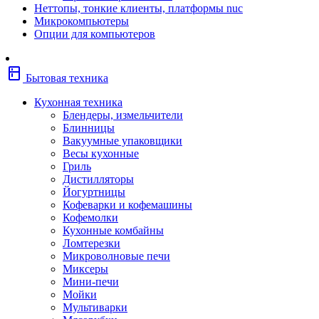
Неттопы, тонкие клиенты, платформы nuc
Фены
Микрокомпьютеры
Щипцы
Опции для компьютеров
Электробритвы
Эпиляторы
Крупная бытовая техника
kitchen
Холодильники
Бытовая техника
Стиральные машины
Сушильные машины
Кухонная техника
Морозильные камеры
Блендеры, измельчители
Морозильные лари
Блинницы
Плиты
Вакуумные упаковщики
Газовые и комбинированные плит
Весы кухонные
Электрические плиты
Гриль
Посудомоечные машины
Дистилляторы
Водонагреватели
Йогуртницы
Бойлеры
Кофеварки и кофемашины
Проточные водонагреватели
Кофемолки
Встраиваемая техника
Кухонные комбайны
Варочные поверхности газовые/
Ломтерезки
комбинированные
Микроволновые печи
Варочные поверхности электрические
Миксеры
Вытяжки
Мини-печи
Вытяжки встраиваемые
Мойки
Духовые шкафы газовые
Мультиварки
Духовые шкафы электрические