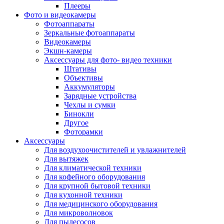
Внешние аккумуляторы
Плееры
Гарнитуры для телефонов
Фото и видеокамеры
Держатели и подставки
Фотоаппараты
Док станции
Зеркальные фотоаппараты
Зарядные устройства
Видеокамеры
Защитные стекла для смартфонов
Экшн-камеры
Кабели и шлейфы
Аксессуары для фото- видео техники
Моноподы
Штативы
Пленки для планшетов
Объективы
Прочие аксессуары для телефонов
Аккумуляторы
Стилусы
Зарядные устройства
Трекеры
Чехлы и сумки
Чехлы для планшетов
Бинокли
Чехлы для смартфонов
Другое
Аксессуары для смарт-часов
Фоторамки
Аксессуары к планшетам для рисования
Аксессуары
Офис
Для воздухоочистителей и увлажнителей
Принтеры лазерные
Для вытяжек
Принтеры струйные
Для климатической техники
Принтеры матричные
Для кофейного оборудования
Мфу лазерные
Для крупной бытовой техники
Мфу струйные
Для кухонной техники
Мфу светодиодные
Для медицинского оборудования
Портативные принтеры
Для микроволновок
Принтеры для печати наклеек
Для пылесосов