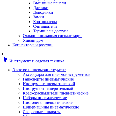
Мотоблоки
Вызывные панели
Генераторы
Датчики
Снегоуборщики
Доводчики
Воздуходувки
Замки
Цепные и бензопилы
Контроллеры
Оснастка к садовой технике
Считыватели
Садовые насосы
Терминалы доступа
Поливочное оборудование
Охранно-пожарная сигнализация
Садовые измельчители
Умный дом
Ножницы и кусторезы
Коннекторы и розетки
Гидроаккумуляторы
Мотобуры
Садовый инструмент
power
Инструмент и садовая техника
Аксессуары для садовых инструментов
Грабли
Электро и пневмоинструмент
Инструмент ручной
Аксессуары для пневмоинструментов
Лопаты
Гайковерты пневматические
Садово-посадочные инструменты
Инструмент пневматический
Садовые ножницы
Инструмент измерительный
Садовые пилы и ножи
Краскораспылители пневматические
Секаторы и сучкорезы
Наборы пневматические
Топоры
Пистолеты пневматические
Баллоны газовые
Шлифмашины пневматические
Мангалы и коптильни
Сварочные аппараты
Мебель для сада