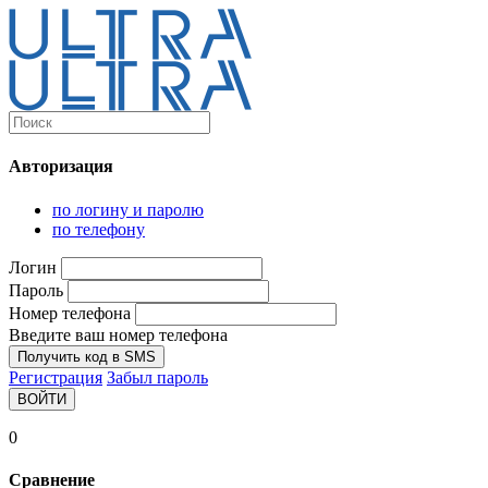
Каталог
Ultra-выгодно!
Авторизация
Компьютеры и комплектующие
Ноутбуки
по логину и паролю
Персональные компьютеры
по телефону
Моноблоки
Мониторы
Логин
Комплектующие
Пароль
Корпуса
Номер телефона
Аксессуары для корпусов
Корпуса fullatx и atx
Введите ваш номер телефона
Корпуса matx
Получить код в SMS
Корпуса miniitx
Регистрация
Забыл пароль
Корпуса для серверов
ВОЙТИ
Материнские платы
Cpu integrated
0
Socket-1151
Socket-1200
Сравнение