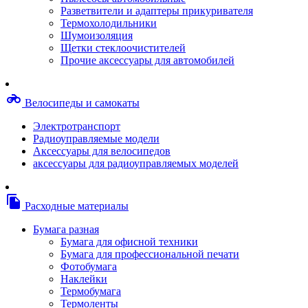
Степлерные скобы, скрепки
Разветвители и адаптеры прикуривателя
Термопленки
Термохолодильники
Термоузлы/печки/тэны
Шумоизоляция
Тормозные площадки
Щетки стеклоочистителей
Узлы/комплекты переноса изображений
Прочие аксессуары для автомобилей
Фотобарабаны
Чипы
Шестерни
motorcycle
Велосипеды и самокаты
Шлейфы
Чистящие средства, скотч, фломастеры
Электротранспорт
Баллоны со сжатым воздухом
Радиоуправляемые модели
Салфетки для чистки оргтехники
Аксессуары для велосипедов
Скотч, фломастеры
аксессуары для радиоуправляемых моделей
Чистящие спреи, жидкости и пены
Конверты, боксы, портмоне, стойки для диско
Портмоне для дисков
file_copy
Расходные материалы
Картриджи для специализированных принтер
Оригинальные
Бумага разная
Совместимые
Бумага для офисной техники
Другие картриджи и твердые чернила
Бумага для профессиональной печати
Картриджи и твердые чернила
Фотобумага
Картриджи матричные, чернила
Наклейки
Расходные материалы для профессиональной
Термобумага
печати
Термоленты
Электрика