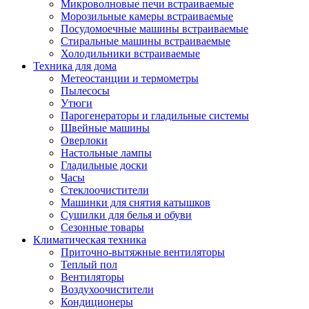
Игровые приставки и аксессуары
Микроволновые печи встраиваемые
Аксессуары к игровым приставка
Морозильные камеры встраиваемые
Музыкальные инструменты
Посудомоечные машины встраиваемые
Аксессуары эми
Стиральные машины встраиваемые
Ди-джейское оборудование
Холодильники встраиваемые
Синтезаторы, фортепиано, рояли
Техника для дома
Плееры blu-ray и dvd
Метеостанции и термометры
Blu-ray
Пылесосы
Dvd
Утюги
Проекционное оборудование
Парогенераторы и гладильные системы
Аксессуары для проекционного
Швейные машины
оборудования
Оверлоки
Интерактивные доски
Настольные лампы
Кронштейны для проекторов
Гладильные доски
Лампы
Часы
Проекторы
Стеклоочистители
Экраны
Машинки для снятия катышков
Магнитно-маркерные доски
Сушилки для белья и обуви
Радиобудильники
Сезонные товары
Радиоприемники
Климатическая техника
Саундбары
Приточно-вытяжные вентиляторы
Системы и компоненты hi-fi
Теплый пол
Акустические системы
Вентиляторы
Компоненты hi-fi
Воздухоочистители
Проигрыватели винила
Кондиционеры