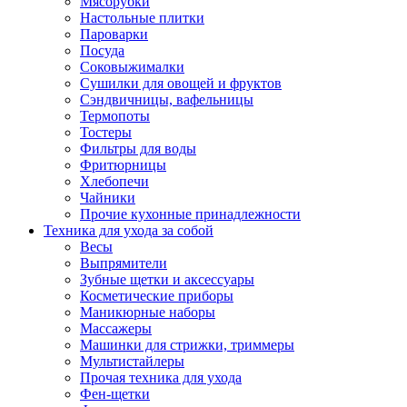
Мясорубки
Зависимые комплекты
Настольные плитки
Микроволновые печи встраиваемые
Пароварки
Морозильные камеры встраиваемые
Посуда
Посудомоечные машины встраиваемые
Соковыжималки
Стиральные машины встраиваемые
Сушилки для овощей и фруктов
Холодильники встраиваемые
Сэндвичницы, вафельницы
Техника для дома
Термопоты
Метеостанции и термометры
Тостеры
Пылесосы
Фильтры для воды
Утюги
Фритюрницы
Парогенераторы и гладильные системы
Хлебопечи
Швейные машины
Чайники
Оверлоки
Прочие кухонные принадлежности
Настольные лампы
Техника для ухода за собой
Гладильные доски
Весы
Часы
Выпрямители
Стеклоочистители
Зубные щетки и аксессуары
Машинки для снятия катышков
Косметические приборы
Сушилки для белья и обуви
Маникюрные наборы
Сезонные товары
Массажеры
Климатическая техника
Машинки для стрижки, триммеры
Приточно-вытяжные вентиляторы
Мультистайлеры
Теплый пол
Прочая техника для ухода
Вентиляторы
Фен-щетки