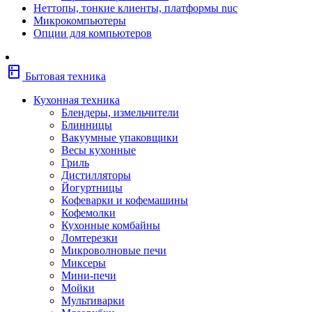
Неттопы, тонкие клиенты, платформы nuc
Фены
Микрокомпьютеры
Щипцы
Опции для компьютеров
Электробритвы
Эпиляторы
Крупная бытовая техника
kitchen
Холодильники
Бытовая техника
Стиральные машины
Сушильные машины
Кухонная техника
Морозильные камеры
Блендеры, измельчители
Морозильные лари
Блинницы
Плиты
Вакуумные упаковщики
Газовые и комбинированные плит
Весы кухонные
Электрические плиты
Гриль
Посудомоечные машины
Дистилляторы
Водонагреватели
Йогуртницы
Бойлеры
Кофеварки и кофемашины
Проточные водонагреватели
Кофемолки
Встраиваемая техника
Кухонные комбайны
Варочные поверхности газовые/комбин
Ломтерезки
Варочные поверхности электрические
Микроволновые печи
Вытяжки
Миксеры
Вытяжки встраиваемые
Мини-печи
Духовые шкафы газовые
Мойки
Духовые шкафы электрические
Мультиварки
Зависимые комплекты