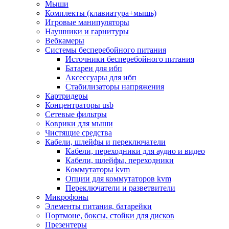
Мыши
Программное обеспечение
Комплекты (клавиатура+мышь)
Операционные системы
Игровые манипуляторы
Антивирусное по
Наушники и гарнитуры
Офисные приложения
Вебкамеры
Неттопы, тонкие клиенты, платформы nuc
Системы бесперебойного питания
Микрокомпьютеры
Источники бесперебойного питания
Опции для компьютеров
Батареи для ибп
Бытовая техника
Аксессуары для ибп
Кухонная техника
Стабилизаторы напряжения
Блендеры, измельчители
Картридеры
Блинницы
Концентраторы usb
Вакуумные упаковщики
Сетевые фильтры
Весы кухонные
Коврики для мыши
Гриль
Чистящие средства
Дистилляторы
Кабели, шлейфы и переключатели
Йогуртницы
Кабели, переходники для аудио и видео
Кофеварки и кофемашины
Кабели, шлейфы, переходники
Кофемолки
Коммутаторы kvm
Кухонные комбайны
Опции для коммутаторов kvm
Ломтерезки
Переключатели и разветвители
Микроволновые печи
Микрофоны
Миксеры
Элементы питания, батарейки
Мини-печи
Портмоне, боксы, стойки для дисков
Мойки
Презентеры
Мультиварки