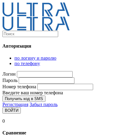
Каталог
Ultra-выгодно!
Авторизация
Компьютеры и комплектующие
Ноутбуки
по логину и паролю
Персональные компьютеры
по телефону
Моноблоки
Мониторы
Логин
Комплектующие
Пароль
Корпуса
Номер телефона
Аксессуары для корпусов
Корпуса fullatx и atx
Введите ваш номер телефона
Корпуса matx
Получить код в SMS
Корпуса miniitx
Регистрация
Забыл пароль
Корпуса для серверов
ВОЙТИ
Материнские платы
Cpu integrated
0
Socket-1151
Socket-1200
Сравнение