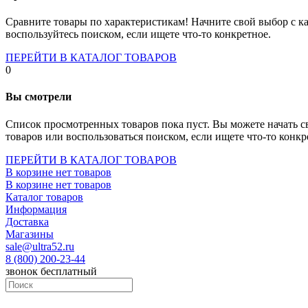
Socket-1700
Socket-1150
Сравните товары по характеристикам! Начните свой выбор с ка
Socket-2066
воспользуйтесь поиском, если ищете что-то конкретное.
Socket-775
Socket-fm2
ПЕРЕЙТИ В КАТАЛОГ ТОВАРОВ
Socket-am4
0
Socket-trx4
Материнские платы для серверов
Вы смотрели
Процессоры
Socket- amd am4
Список просмотренных товаров пока пуст. Вы можете начать с
Socket- intel s1151
товаров или воспользоваться поиском, если ищете что-то конкр
Socket- intel s2066
socket- intel s1200
ПЕРЕЙТИ В КАТАЛОГ ТОВАРОВ
Socket- intel s1700
В корзине нет товаров
Процессоры для серверов
В корзине нет товаров
Видеокарты
Каталог товаров
Оперативная память
Информация
Память ddr2
Доставка
Память ddr3
Магазины
Память ddr4
sale@ultra52.ru
Память ddr5
8 (800) 200-23-44
Память sodimm
звонок бесплатный
Память для серверов
Устройства охлаждения
Жидкостное охлаждение