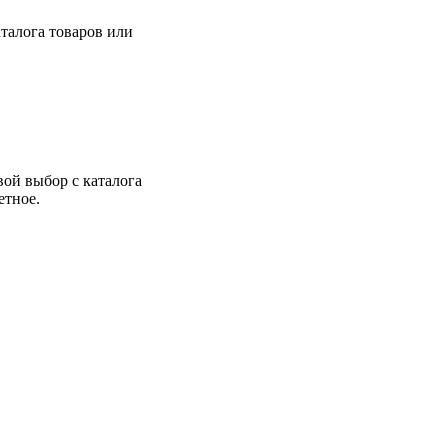
талога товаров или
вой выбор с каталога
етное.