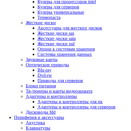
Кулеры для процессоров intel
Микрофоны
Кулеры для серверов
Элементы питания, батарейки
Кулеры универсальные
Портмоне, боксы, стойки для дисков
Термопаста
Презентеры
Жесткие диски
Виртуальные очки
Аксессуары для жестких дисков
Аксессуары и опции для ноутбуков
Жесткие диски sas
Клавиатуры для ноутбуков
Жесткие диски sata
Сумки
Жесткие диски ssd
Адаптеры и зарядные устройства
Опции к системам хранения
Подставки
Системы хранения данных
Док станции, порт репликаторы
Звуковые карты
Батареи
Оптические приводы
Разное
Blu-ray
Носители информации
Dvd-rw
Внешние жесткие диски
Приводы для серверов
Карты памяти
Блоки питания
Оптические носители
Тв-тюнеры и карты видеозахвата
Blu-ray
Адаптеры и контроллеры
Cd-r
Адаптеры и контроллеры для пк
Cd-rw
Адаптеры и контроллеры для серверов
Dvd-r
Дисководы fdd
Dvdr
Периферия и аксессуары
Dvdrw
Акустика
Флешки
Клавиатуры
Серверы