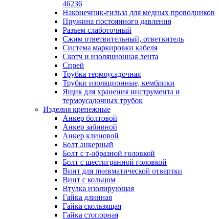
лотков
46236
Разделитель для лотка
Наконечник-гильза для медных проводников
Рейки профильные конструкционн
Пружина постоянного давления
несущие
Разъем слаботочный
Секция угловая для кабельных лот
Сжим ответвительный, ответвитель
Соединитель для кабельных лотко
Система маркировки кабеля
Каналы настенного и потолочного монт
Скотч и изоляционная лента
Заглушка для кабель-канала
Спрей
Зажим кабельный для кабель-кана
Трубка термоусадочная
Кабель-канал
Трубки изоляционные, кембрики
Кабель-канал напольный
Ящик для хранения инструмента и
Кабель-канал настенный (парапет
термоусадочных трубок
Коробка монтажная для настенног
Изделия крепежные
кабель-канала
Анкер болтовой
Коробка распределительная для си
Анкер забивной
кабель-каналов
Анкер клиновой
Крышка для настенного кабель-ка
Болт анкерный
Панель лицевая для настенного ка
Болт с т-образной головкой
канала
Болт с шестигранной головкой
Перегородка разделительная для
Винт для пневматической отвертки
настенного кабель-канала
Винт с кольцом
Переходник для кабель-канала
Втулка изолирующая
Поворот для кабель-канала
Гайка длинная
Поворот для настенного кабель-ка
Гайка скользящая
Рамка для ввода настенного кабель
Гайка стопорная