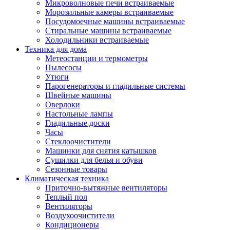
Игровые приставки и аксессуары
Микроволновые печи встраиваемые
Аксессуары к игровым приставка
Морозильные камеры встраиваемые
Музыкальные инструменты
Посудомоечные машины встраиваемые
Аксессуары эми
Стиральные машины встраиваемые
Ди-джейское оборудование
Холодильники встраиваемые
Синтезаторы, фортепиано, рояли
Техника для дома
Плееры blu-ray и dvd
Метеостанции и термометры
Blu-ray
Пылесосы
Dvd
Утюги
Проекционное оборудование
Парогенераторы и гладильные системы
Аксессуары для проекционного
Швейные машины
оборудования
Оверлоки
Интерактивные доски
Настольные лампы
Кронштейны для проекторов
Гладильные доски
Лампы
Часы
Проекторы
Стеклоочистители
Экраны
Машинки для снятия катышков
Магнитно-маркерные доски
Сушилки для белья и обуви
Радиобудильники
Сезонные товары
Радиоприемники
Климатическая техника
Саундбары
Приточно-вытяжные вентиляторы
Системы и компоненты hi-fi
Теплый пол
Акустические системы
Вентиляторы
Компоненты hi-fi
Воздухоочистители
Проигрыватели винила
Кондиционеры