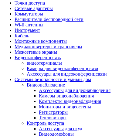
Штроборезы
Точки доступа
Фрезеры
Сетевые адаптеры
Степлеры строительные
Коммутаторы
Станки
Расширители беспроводной сети
Пистолеты клеевые
Wi-fi антенны
Удлинители силовые
Инструмент
Пилки и полотна
Кабель
Граверы
Монтажные компоненты
Наборы бит и сверел
Медиаконвертеры и трансиверы
Инструмент многофункциональный
Межсетевые экраны
Круги, диски, фрезы
Видеоконференцсвязь
Аксессуары для электро и
видеотерминалы
пневмоинструмента
Камеры для видеоконференцсвязи
Аккумуляторы для инструмента
Аксессуары для видеоконференцсвязи
Зарядные устройства для аккумуляторов
Системы безопасности и умный дом
Миксеры строительные
Видеонаблюдение
Молотки отбойные
Аксессуары для видеонаблюдения
Паяльное оборудование
Камеры видеонаблюдения
Садовая техника
Комплекты видеонаблюдения
Минимойки
Мониторы и видеостены
Аксессуары для минимоек
Регистраторы
Газонокосилки и триммеры
Тепловизоры
Газонокосилки
Контроль доступа
Культиваторы и мотоблоки
Аксессуары для скуд
Аэраторы и скарификаторы
Видеодомофоны