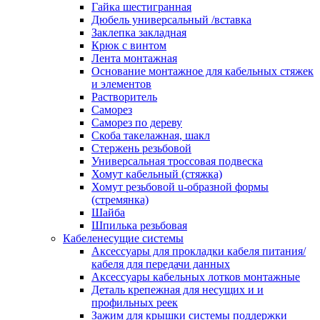
канала в стену/потолок/щит
Гайка шестигранная
Соединитель на стык для настенн
Дюбель универсальный /вставка
кабель-канала
Заклепка закладная
Соединитель/накладка на стык для
Крюк с винтом
кабель-канала
Лента монтажная
Угол внешний для кабель-канала
Основание монтажное для кабельных стяжек
Угол внешний для настенного каб
и элементов
канала
Растворитель
Угол внутренний для кабель-канал
Саморез
Угол т-образный для кабель-канал
Саморез по дереву
Колодки клеммные
Скоба такелажная, шакл
Аксессуары для клеммной колодк
Стержень резьбовой
Колодка заземления клеммная
Универсальная троссовая подвеска
Нулевая шина
Хомут кабельный (стяжка)
Одно-многополюсная клеммная
Хомут резьбовой u-образной формы
колодка
(стремянка)
Перегородка концевая и
Шайба
разделительная для клеммной кол
Шпилька резьбовая
Проходная клеммная колодка
Кабеленесущие системы
Торцевая клемма клеммной колод
Аксессуары для прокладки кабеля питания/
Короба кабельные
кабеля для передачи данных
Короб распределительный щелево
Аксессуары кабельных лотков монтажные
Материал монтажный
Деталь крепежная для несущих и и
Держатель кабельный зажимной
профильных реек
Зажим балочный
Зажим для крышки системы поддержки