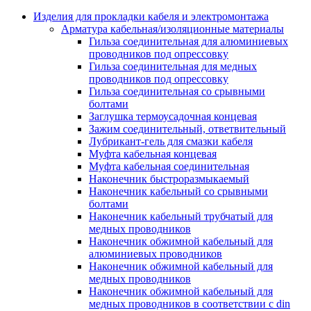
Аксессуары кабельных лотков
монтажные
Изделия для прокладки кабеля и электромонтажа
Деталь крепежная для несущих и 
Арматура кабельная/изоляционные материалы
профильных реек
Гильза соединительная для алюминиевых
Зажим для крышки системы
проводников под опрессовку
поддержки кабелей
Гильза соединительная для медных
Кронштейн для кабельного лотка
проводников под опрессовку
Крышка для кабельных лотков
Гильза соединительная со срывными
Крышка угловой секции кабельны
болтами
лотков
Заглушка термоусадочная концевая
Лоток кабельный лестничный
Зажим соединительный, ответвительный
Лоток кабельный листовой
Лубрикант-гель для смазки кабеля
Лоток кабельный проволочный
Муфта кабельная концевая
Настенный и потолочный кроншт
Муфта кабельная соединительная
для кабельного лотка
Наконечник быстроразмыкаемый
Несущий профиль
Наконечник кабельный со срывными
Опорный кронштейн для кабельн
болтами
лотков
Наконечник кабельный трубчатый для
Ответвление т-образное для кабел
медных проводников
лотков
Наконечник обжимной кабельный для
Пластина монтажная для кабельно
алюминиевых проводников
лотка
Наконечник обжимной кабельный для
Потолочный кронштейн для сист
медных проводников
прокладки кабеля
Наконечник обжимной кабельный для
Потолочный профиль для кабельн
медных проводников в соответствии с din