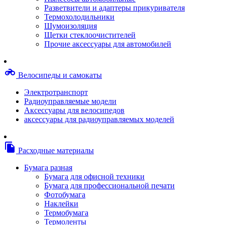
Степлерные скобы, скрепки
Разветвители и адаптеры прикуривателя
Термопленки
Термохолодильники
Термоузлы/печки/тэны
Шумоизоляция
Тормозные площадки
Щетки стеклоочистителей
Узлы/комплекты переноса изображений
Прочие аксессуары для автомобилей
Фотобарабаны
Чипы
Шестерни
motorcycle
Велосипеды и самокаты
Шлейфы
Чистящие средства, скотч, фломастеры
Электротранспорт
Баллоны со сжатым воздухом
Радиоуправляемые модели
Салфетки для чистки оргтехники
Аксессуары для велосипедов
Скотч, фломастеры
аксессуары для радиоуправляемых моделей
Чистящие спреи, жидкости и пены
Конверты, боксы, портмоне, стойки для диско
Портмоне для дисков
file_copy
Расходные материалы
Картриджи для специализированных принтер
Оригинальные
Бумага разная
Совместимые
Бумага для офисной техники
Другие картриджи и твердые чернила
Бумага для профессиональной печати
Картриджи и твердые чернила
Фотобумага
Картриджи матричные, чернила
Наклейки
Расходные материалы для профессиональной
Термобумага
печати
Термоленты
Электрика