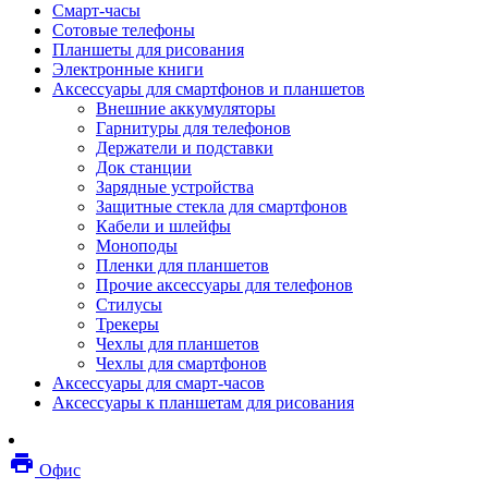
Смарт-часы
Мебель
Сотовые телефоны
Стулья и кресла
Планшеты для рисования
Столы
Электронные книги
Мебельные аксессуары
Аксессуары для смартфонов и планшетов
Аксессуары для кресел
Внешние аккумуляторы
Вешалки
Гарнитуры для телефонов
Коврики защитные
Держатели и подставки
Эргономика
Док станции
Опции для устройств печати, копирования и
Зарядные устройства
сканирования
Защитные стекла для смартфонов
Сетевое оборудование
Кабели и шлейфы
Маршрутизаторы
Моноподы
Модемы
Пленки для планшетов
Точки доступа
Прочие аксессуары для телефонов
Сетевые адаптеры
Стилусы
Коммутаторы
Трекеры
Расширители беспроводной сети
Чехлы для планшетов
Wi-fi антенны
Чехлы для смартфонов
Инструмент
Аксессуары для смарт-часов
Кабель
Аксессуары к планшетам для рисования
Монтажные компоненты
Медиаконвертеры и трансиверы
Межсетевые экраны
local_printshop
Видеоконференцсвязь
Офис
видеотерминалы