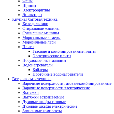
Воздухоочистители
Фены
Кондиционеры
Щипцы
Обогреватели
Электробритвы
Сушилки для рук
Эпиляторы
Тепловентиляторы
Крупная бытовая техника
Тепловые завесы
Холодильники
Тепловые пушки
Стиральные машины
Увлажнители
Сушильные машины
Радиаторы
Морозильные камеры
Медицинская техника
Морозильные лари
Ингаляторы
Плиты
Назальные аспираторы
Газовые и комбинированные плиты
Стетоскопы
Электрические плиты
Термометры
Посудомоечные машины
Тонометры
Водонагреватели
Электрические грелки
Бойлеры
Аудио-видео техника
Проточные водонагреватели
Аксессуары для аудио-видео техники
Встраиваемая техника
Кабели для аудио и видео
Варочные поверхности газовые/комбинированные
Кронштейны для акустики
Варочные поверхности электрические
Аудио системы
Вытяжки
Магнитолы
Вытяжки встраиваемые
Музыкальные центры
Духовые шкафы газовые
Диктофоны
Духовые шкафы электрические
Домашние кинотеатры
Зависимые комплекты