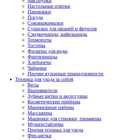
Мясорубки
Зависимые комплекты
Настольные плитки
Микроволновые печи встраиваемые
Пароварки
Морозильные камеры встраиваемые
Посуда
Посудомоечные машины встраиваемые
Соковыжималки
Стиральные машины встраиваемые
Сушилки для овощей и фруктов
Холодильники встраиваемые
Сэндвичницы, вафельницы
Техника для дома
Термопоты
Метеостанции и термометры
Тостеры
Пылесосы
Фильтры для воды
Утюги
Фритюрницы
Парогенераторы и гладильные системы
Хлебопечи
Швейные машины
Чайники
Оверлоки
Прочие кухонные принадлежности
Настольные лампы
Техника для ухода за собой
Гладильные доски
Весы
Часы
Выпрямители
Стеклоочистители
Зубные щетки и аксессуары
Машинки для снятия катышков
Косметические приборы
Сушилки для белья и обуви
Маникюрные наборы
Сезонные товары
Массажеры
Климатическая техника
Машинки для стрижки, триммеры
Приточно-вытяжные вентиляторы
Мультистайлеры
Теплый пол
Прочая техника для ухода
Вентиляторы
Фен-щетки