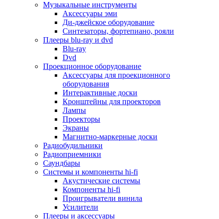
Для микроволновок
Музыкальные инструменты
Для пылесосов
Аксессуары эми
Для техники по уходу за одеждой
Ди-джейское оборудование
Для техники по уходу за собой
Синтезаторы, фортепиано, рояли
Для фильтров воды
Плееры blu-ray и dvd
Дополнительные принадлежности
Blu-ray
Телевизоры и аксессуары
Dvd
Телевизоры
Проекционное оборудование
Аксессуары для телевизоров
Аксессуары для проекционного
Комплекты спутникового тв
оборудования
Кронштейны и подставки для тв
Интерактивные доски
Приставки smart box
Кронштейны для проекторов
Прочие аксессуары для тв
Лампы
Пульты ду
Проекторы
Тв антенны
Экраны
Цифровые тв ресиверы
Магнитно-маркерные доски
Профессиональные панели
Радиобудильники
Смартфоны и планшеты
Радиоприемники
Смартфоны
Саундбары
Планшетные устройства
Системы и компоненты hi-fi
Смарт-часы
Акустические системы
Сотовые телефоны
Компоненты hi-fi
Планшеты для рисования
Проигрыватели винила
Электронные книги
Усилители
Аксессуары для смартфонов и планшетов
Плееры и аксессуары