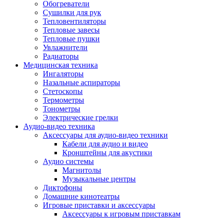
Усилители
Обогреватели
Плееры и аксессуары
Сушилки для рук
Плееры
Тепловентиляторы
Фото и видеокамеры
Тепловые завесы
Фотоаппараты
Тепловые пушки
Зеркальные фотоаппараты
Увлажнители
Видеокамеры
Радиаторы
Экшн-камеры
Медицинская техника
Аксессуары для фото- видео техники
Ингаляторы
Штативы
Назальные аспираторы
Объективы
Стетоскопы
Аккумуляторы
Термометры
Зарядные устройства
Тонометры
Чехлы и сумки
Электрические грелки
Бинокли
Аудио-видео техника
Другое
Аксессуары для аудио-видео техники
Фоторамки
Кабели для аудио и видео
Аксессуары
Кронштейны для акустики
Для воздухоочистителей и увлажнителе
Аудио системы
Для вытяжек
Магнитолы
Для климатической техники
Музыкальные центры
Для кофейного оборудования
Диктофоны
Для крупной бытовой техники
Домашние кинотеатры
Для кухонной техники
Игровые приставки и аксессуары
Для медицинского оборудования
Аксессуары к игровым приставкам