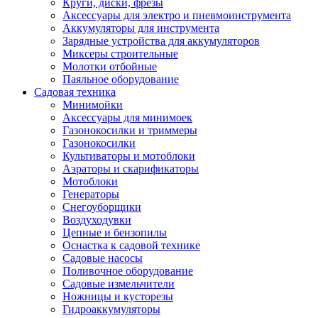
Круги, диски, фрезы
Автолампы
Аксессуары для электро и пневмоинструмента
Автомобильные провода, кабели, адапт
Аккумуляторы для инструмента
Автомобильный инструмент
Зарядные устройства для аккумуляторов
Автохимия
Миксеры строительные
Аккумуляторы, зарядные устройства, ка
Молотки отбойные
Домкраты
Паяльное оборудование
Компрессоры и манометры
Садовая техника
Пылесосы автомобильные
Минимойки
Разветвители и адаптеры прикуривателя
Аксессуары для минимоек
Термохолодильники
Газонокосилки и триммеры
Шумоизоляция
Газонокосилки
Щетки стеклоочистителей
Культиваторы и мотоблоки
Прочие аксессуары для автомобилей
Аэраторы и скарификаторы
Велосипеды и самокаты
Мотоблоки
Электротранспорт
Генераторы
Радиоуправляемые модели
Снегоуборщики
Аксессуары для велосипедов
Воздуходувки
аксессуары для радиоуправляемых моделей
Цепные и бензопилы
Расходные материалы
Оснастка к садовой технике
Бумага разная
Садовые насосы
Бумага для офисной техники
Поливочное оборудование
Бумага для профессиональной печати
Садовые измельчители
Фотобумага
Ножницы и кусторезы
Наклейки
Гидроаккумуляторы
Термобумага