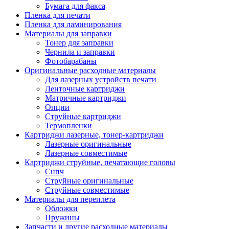
Бумага для факса
Изделия для прокладки кабеля и электромонт
Пленка для печати
Арматура кабельная/изоляционные
Пленка для ламинирования
материалы
Материалы для заправки
Гильза соединительная для
Тонер для заправки
алюминиевых проводников под
Чернила и заправки
опрессовку
Фотобарабаны
Гильза соединительная для медны
Оригинальные расходные материалы
проводников под опрессовку
Для лазерных устройств печати
Гильза соединительная со срывны
Ленточные картриджи
болтами
Матричные картриджи
Заглушка термоусадочная концева
Опции
Зажим соединительный,
Струйные картриджи
ответвительный
Термопленки
Лубрикант-гель для смазки кабеля
Картриджи лазерные, тонер-картриджи
Муфта кабельная концевая
Лазерные оригинальные
Муфта кабельная соединительная
Лазерные совместимые
Наконечник быстроразмыкаемый
Картриджи струйные, печатающие головы
Наконечник кабельный со срывн
Снпч
болтами
Струйные оригинальные
Наконечник кабельный трубчатый
Струйные совместимые
медных проводников
Материалы для переплета
Наконечник обжимной кабельный
Обложки
алюминиевых проводников
Пружины
Наконечник обжимной кабельный
Запчасти и другие расходные материалы
медных проводников