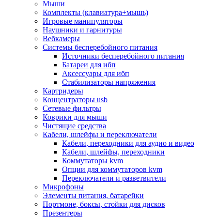
Мыши
Программное обеспечение
Комплекты (клавиатура+мышь)
Операционные системы
Игровые манипуляторы
Антивирусное по
Наушники и гарнитуры
Офисные приложения
Вебкамеры
Неттопы, тонкие клиенты, платформы nuc
Системы бесперебойного питания
Микрокомпьютеры
Источники бесперебойного питания
Опции для компьютеров
Батареи для ибп
Бытовая техника
Аксессуары для ибп
Кухонная техника
Стабилизаторы напряжения
Блендеры, измельчители
Картридеры
Блинницы
Концентраторы usb
Вакуумные упаковщики
Сетевые фильтры
Весы кухонные
Коврики для мыши
Гриль
Чистящие средства
Дистилляторы
Кабели, шлейфы и переключатели
Йогуртницы
Кабели, переходники для аудио и видео
Кофеварки и кофемашины
Кабели, шлейфы, переходники
Кофемолки
Коммутаторы kvm
Кухонные комбайны
Опции для коммутаторов kvm
Ломтерезки
Переключатели и разветвители
Микроволновые печи
Микрофоны
Миксеры
Элементы питания, батарейки
Мини-печи
Портмоне, боксы, стойки для дисков
Мойки
Презентеры
Мультиварки