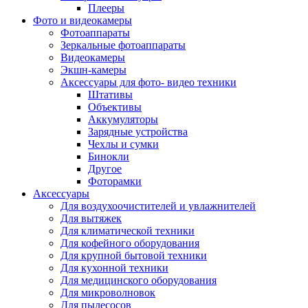
Внешние аккумуляторы
Плееры
Гарнитуры для телефонов
Фото и видеокамеры
Держатели и подставки
Фотоаппараты
Док станции
Зеркальные фотоаппараты
Зарядные устройства
Видеокамеры
Защитные стекла для смартфонов
Экшн-камеры
Кабели и шлейфы
Аксессуары для фото- видео техники
Моноподы
Штативы
Пленки для планшетов
Объективы
Прочие аксессуары для телефонов
Аккумуляторы
Стилусы
Зарядные устройства
Трекеры
Чехлы и сумки
Чехлы для планшетов
Бинокли
Чехлы для смартфонов
Другое
Аксессуары для смарт-часов
Фоторамки
Аксессуары к планшетам для рисования
Аксессуары
Офис
Для воздухоочистителей и увлажнителей
Принтеры лазерные
Для вытяжек
Принтеры струйные
Для климатической техники
Принтеры матричные
Для кофейного оборудования
Мфу лазерные
Для крупной бытовой техники
Мфу струйные
Для кухонной техники
Мфу светодиодные
Для медицинского оборудования
Портативные принтеры
Для микроволновок
Принтеры для печати наклеек
Для пылесосов