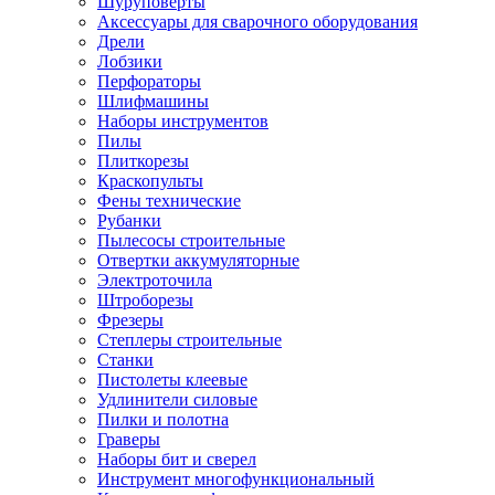
Шуруповерты
Ножницы по металлу
Аксессуары для сварочного оборудования
Тележки садовые
Дрели
Умывальники
Лобзики
Автомобильная техника
Перфораторы
Автозвук
Шлифмашины
Автомагнитолы
Наборы инструментов
Колонки
Пилы
Сабвуферы
Плиткорезы
Усилители
Краскопульты
Модуляторы fm
Фены технические
Аксессуары
Рубанки
Электроника
Пылесосы строительные
Видеорегистраторы
Отвертки аккумуляторные
Радар-детекторы
Электроточила
Парковочные радары
Штроборезы
Навигаторы и аксессуары
Фрезеры
Аксессуары к навигаторам
Степлеры строительные
Навигаторы
Станки
Алкотестеры
Пистолеты клеевые
Камеры заднего вида
Удлинители силовые
Автомобильные антенны
Пилки и полотна
Сигнализации автомобильные
Граверы
Автоинверторы
Наборы бит и сверел
Телевизоры и мониторы автомобильные
Инструмент многофункциональный
Аксессуары