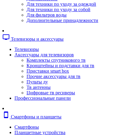
Копировальные аппараты
Для техники по уходу за одеждой
Сканеры
Для техники по уходу за собой
Плоттеры
Для фильтров воды
Ламинаторы
Дополнительные принадлежности
Переплетчики
Резаки
Шредеры
tv
Телевизоры и аксессуары
Телефония
Аксессуары для телефонов
Телевизоры
Атс и модули
Аксессуары для телевизоров
Рации
Комплекты спутникового тв
Консоли для мини-атс
Кронштейны и подставки для тв
Системные телефоны
Приставки smart box
Телефоны
Прочие аксессуары для тв
Телефоны dect
Пульты ду
Телефоны ip
Тв антенны
Voip шлюзы
Цифровые тв ресиверы
Торговое оборудование
Профессиональные панели
Детектор валют
Сейфы
Сканеры штрихкодов
smartphone
Смартфоны и планшеты
Счетчики банкнот
Терминалы сбора данных
Смартфоны
Аксессуары для торгового оборудовани
Планшетные устройства
Калькуляторы