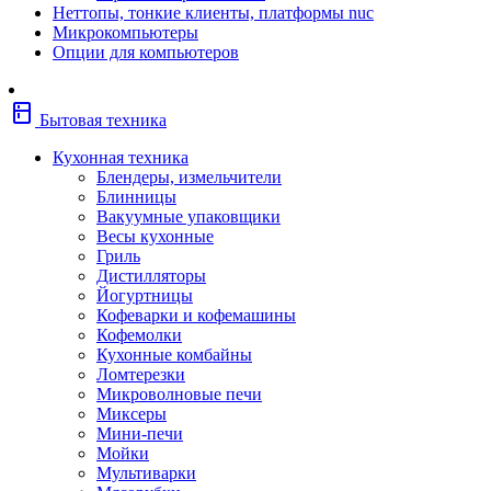
Неттопы, тонкие клиенты, платформы nuc
Фены
Микрокомпьютеры
Щипцы
Опции для компьютеров
Электробритвы
Эпиляторы
Крупная бытовая техника
kitchen
Холодильники
Бытовая техника
Стиральные машины
Сушильные машины
Кухонная техника
Морозильные камеры
Блендеры, измельчители
Морозильные лари
Блинницы
Плиты
Вакуумные упаковщики
Газовые и комбинированные плит
Весы кухонные
Электрические плиты
Гриль
Посудомоечные машины
Дистилляторы
Водонагреватели
Йогуртницы
Бойлеры
Кофеварки и кофемашины
Проточные водонагреватели
Кофемолки
Встраиваемая техника
Кухонные комбайны
Варочные поверхности газовые/
Ломтерезки
комбинированные
Микроволновые печи
Варочные поверхности электрические
Миксеры
Вытяжки
Мини-печи
Вытяжки встраиваемые
Мойки
Духовые шкафы газовые
Мультиварки
Духовые шкафы электрические