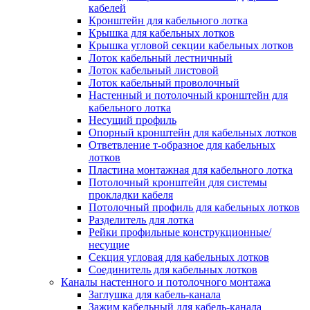
Зажим несущего троса
кабелей
Зажим/клипса для крепления труб
Кронштейн для кабельного лотка
Скоба крепежная
Крышка для кабельных лотков
Скоба с гвоздем
Крышка угловой секции кабельных лотков
Соединитель провода
Лоток кабельный лестничный
Материалы для подключения
Лоток кабельный листовой
Аксессуары для распределительн
Лоток кабельный проволочный
коробок/корпусов для монтажа в с
Настенный и потолочный кронштейн для
и в потолке
кабельного лотка
Зажим безвинтовой клеммный
Несущий профиль
Коробка клеммная
Опорный кронштейн для кабельных лотков
Коробка распределительная для
Ответвление т-образное для кабельных
потолочных светильников
лотков
Крышка для распределительной
Пластина монтажная для кабельного лотка
коробки/корпуса для монтажа в ст
Потолочный кронштейн для системы
в потолке
прокладки кабеля
Распределительная коробка/корпус
Потолочный профиль для кабельных лотков
монтажа в стене и в потолке
Разделитель для лотка
Распределительная коробка/корпус
Рейки профильные конструкционные/
монтажа на стене и на потолке
несущие
Система электромонтажных колонн
Секция угловая для кабельных лотков
Электромонтажная колонна
Соединитель для кабельных лотков
Системы ввода для кабелей и проводов
Каналы настенного и потолочного монтажа
Ввод кабельный/сальник
Заглушка для кабель-канала
Уплотнитель для кабельного разъе
Зажим кабельный для кабель-канала