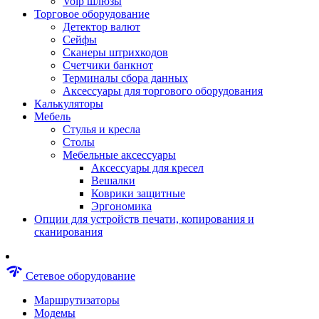
Voip шлюзы
Аксессуары для пневмоинструментов
Торговое оборудование
Гайковерты пневматические
Детектор валют
Инструмент пневматический
Сейфы
Инструмент измерительный
Сканеры штрихкодов
Краскораспылители пневматические
Счетчики банкнот
Наборы пневматические
Терминалы сбора данных
Пистолеты пневматические
Аксессуары для торгового оборудования
Шлифмашины пневматические
Калькуляторы
Сварочные аппараты
Мебель
Шуруповерты
Стулья и кресла
Аксессуары для сварочного оборудован
Столы
Дрели
Мебельные аксессуары
Лобзики
Аксессуары для кресел
Перфораторы
Вешалки
Шлифмашины
Коврики защитные
Наборы инструментов
Эргономика
Пилы
Опции для устройств печати, копирования и
Плиткорезы
сканирования
Краскопульты
Фены технические
Рубанки
network_check
Сетевое оборудование
Пылесосы строительные
Отвертки аккумуляторные
Маршрутизаторы
Электроточила
Модемы