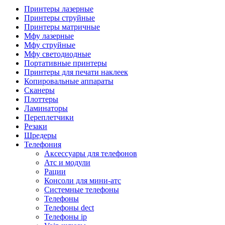
Камеры для видеоконференцсвязи
Принтеры лазерные
Аксессуары для видеоконференцсвязи
Принтеры струйные
Системы безопасности и умный дом
Принтеры матричные
Видеонаблюдение
Мфу лазерные
Аксессуары для видеонаблюдения
Мфу струйные
Камеры видеонаблюдения
Мфу светодиодные
Комплекты видеонаблюдения
Портативные принтеры
Мониторы и видеостены
Принтеры для печати наклеек
Регистраторы
Копировальные аппараты
Тепловизоры
Сканеры
Контроль доступа
Плоттеры
Аксессуары для скуд
Ламинаторы
Видеодомофоны
Переплетчики
Вызывные панели
Резаки
Датчики
Шредеры
Доводчики
Телефония
Замки
Аксессуары для телефонов
Контроллеры
Атс и модули
Считыватели
Рации
Терминалы доступа
Консоли для мини-атс
Охранно-пожарная сигнализация
Системные телефоны
Умный дом
Телефоны
Коннекторы и розетки
Телефоны dect
Инструмент и садовая техника
Телефоны ip
Электро и пневмоинструмент