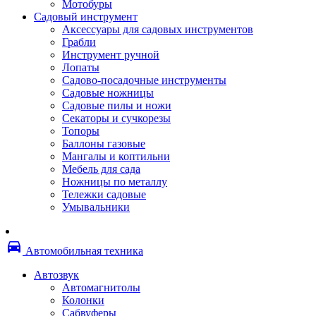
Мотобуры
Термоленты
Садовый инструмент
Бумага для факса
Аксессуары для садовых инструментов
Пленка для печати
Грабли
Пленка для ламинирования
Инструмент ручной
Материалы для заправки
Лопаты
Тонер для заправки
Садово-посадочные инструменты
Чернила и заправки
Садовые ножницы
Фотобарабаны
Садовые пилы и ножи
Оригинальные расходные материалы
Секаторы и сучкорезы
Для лазерных устройств печати
Топоры
Ленточные картриджи
Баллоны газовые
Матричные картриджи
Мангалы и коптильни
Опции
Мебель для сада
Струйные картриджи
Ножницы по металлу
Термопленки
Тележки садовые
Картриджи лазерные, тонер-картриджи
Умывальники
Лазерные оригинальные
Лазерные совместимые
Картриджи струйные, печатающие головы
directions_car
Снпч
Автомобильная техника
Струйные оригинальные
Струйные совместимые
Автозвук
Материалы для переплета
Автомагнитолы
Обложки
Колонки
Пружины
Сабвуферы