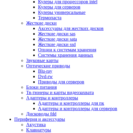
Кулеры для процессоров intel
Микрофоны
Кулеры для серверов
Элементы питания, батарейки
Кулеры универсальные
Портмоне, боксы, стойки для дисков
Термопаста
Презентеры
Жесткие диски
Виртуальные очки
Аксессуары для жестких дисков
Аксессуары и опции для ноутбуков
Жесткие диски sas
Клавиатуры для ноутбуков
Жесткие диски sata
Сумки
Жесткие диски ssd
Адаптеры и зарядные устройства
Опции к системам хранения
Подставки
Системы хранения данных
Док станции, порт репликаторы
Звуковые карты
Батареи
Оптические приводы
Разное
Blu-ray
Носители информации
Dvd-rw
Внешние жесткие диски
Приводы для серверов
Карты памяти
Блоки питания
Оптические носители
Тв-тюнеры и карты видеозахвата
Blu-ray
Адаптеры и контроллеры
Cd-r
Адаптеры и контроллеры для пк
Cd-rw
Адаптеры и контроллеры для серверов
Dvd-r
Дисководы fdd
Dvdr
Периферия и аксессуары
Dvdrw
Акустика
Флешки
Клавиатуры
Серверы