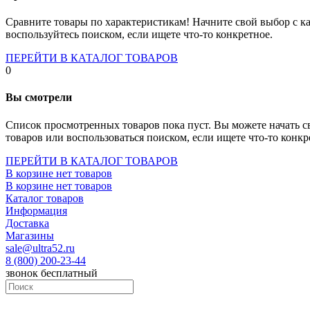
Socket-1700
Socket-1150
Сравните товары по характеристикам! Начните свой выбор с ка
Socket-2066
воспользуйтесь поиском, если ищете что-то конкретное.
Socket-775
Socket-fm2
ПЕРЕЙТИ В КАТАЛОГ ТОВАРОВ
Socket-am4
0
Socket-trx4
Материнские платы для серверов
Вы смотрели
Процессоры
Socket- amd am4
Список просмотренных товаров пока пуст. Вы можете начать с
Socket- intel s1151
товаров или воспользоваться поиском, если ищете что-то конкр
Socket- intel s2066
socket- intel s1200
ПЕРЕЙТИ В КАТАЛОГ ТОВАРОВ
Socket- intel s1700
В корзине нет товаров
Процессоры для серверов
В корзине нет товаров
Видеокарты
Каталог товаров
Оперативная память
Информация
Память ddr2
Доставка
Память ddr3
Магазины
Память ddr4
sale@ultra52.ru
Память ddr5
8 (800) 200-23-44
Память sodimm
звонок бесплатный
Память для серверов
Устройства охлаждения
Жидкостное охлаждение