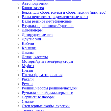
Автоподатчики
Наконечник обжимной кабельный
Блоки лазера
медных проводников в соответств
Боксы для сбора тонера и сбора чернил (памперс)
din 46236
Валы переноса заряда/магнитные валы
Наконечник-гильза для медных
Валы резиновые/тефлоновые
проводников
Втулки/подшипники/бушинги
Пружина постоянного давления
Девелоперы
Разъем слаботочный
Дозирущие лезвия
Сжим ответвительный, ответвите
Другие зип
Система маркировки кабеля
Кабели
Скотч и изоляционная лента
Крышки
Спрей
Лампы
Трубка термоусадочная
Лотки, кассеты
Трубки изоляционные, кембрики
Моторы/двигатели/редукторы
Ящик для хранения инструмента и
Муфты
термоусадочных трубок
Платы
Изделия крепежные
Платы форматирования
Анкер болтовой
Ракели
Анкер забивной
Ремни
Анкер клиновой
Ролики/наборы роликов/насадки
Болт анкерный
Ручки/кнопки/флажки/рычаги
Болт с т-образной головкой
Сервисные наборы
Болт с шестигранной головкой
Смазки
Винт для пневматической отвертк
Степлерные скобы, скрепки
Винт с кольцом
Термопленки