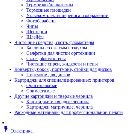
Втулка изолирующая
Термоузлы/печки/тэны
Гайка длинная
Тормозные площадки
Гайка скользящая
Узлы/комплекты переноса изображений
Гайка стопорная
Фотобарабаны
Гайка шестигранная
Чипы
Дюбель универсальный /вставка
Шестерни
Заклепка закладная
Шлейфы
Крюк с винтом
Чистящие средства, скотч, фломастеры
Лента монтажная
Баллоны со сжатым воздухом
Основание монтажное для кабель
Салфетки для чистки оргтехники
стяжек и элементов
Скотч, фломастеры
Растворитель
Чистящие спреи, жидкости и пены
Саморез
Конверты, боксы, портмоне, стойки для дисков
Саморез по дереву
Портмоне для дисков
Скоба такелажная, шакл
Картриджи для специализированных принтеров
Стержень резьбовой
Оригинальные
Универсальная троссовая подвеска
Совместимые
Хомут кабельный (стяжка)
Другие картриджи и твердые чернила
Хомут резьбовой u-образной фор
Картриджи и твердые чернила
(стремянка)
Картриджи матричные, чернила
Шайба
Расходные материалы для профессиональной печати
Шпилька резьбовая
Кабеленесущие системы
Аксессуары для прокладки кабеля
flash_on
питания/ кабеля для передачи дан
Электрика