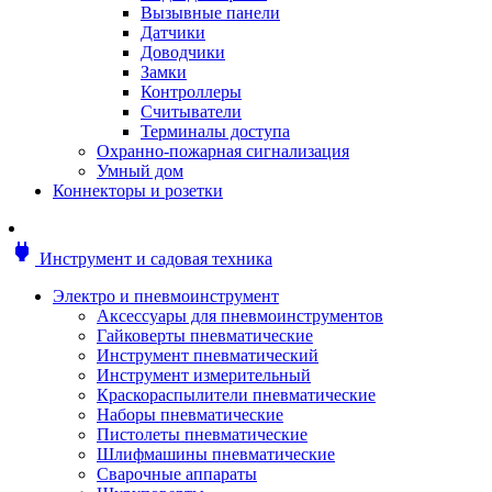
Мотоблоки
Вызывные панели
Генераторы
Датчики
Снегоуборщики
Доводчики
Воздуходувки
Замки
Цепные и бензопилы
Контроллеры
Оснастка к садовой технике
Считыватели
Садовые насосы
Терминалы доступа
Поливочное оборудование
Охранно-пожарная сигнализация
Садовые измельчители
Умный дом
Ножницы и кусторезы
Коннекторы и розетки
Гидроаккумуляторы
Мотобуры
Садовый инструмент
power
Инструмент и садовая техника
Аксессуары для садовых инструментов
Грабли
Электро и пневмоинструмент
Инструмент ручной
Аксессуары для пневмоинструментов
Лопаты
Гайковерты пневматические
Садово-посадочные инструменты
Инструмент пневматический
Садовые ножницы
Инструмент измерительный
Садовые пилы и ножи
Краскораспылители пневматические
Секаторы и сучкорезы
Наборы пневматические
Топоры
Пистолеты пневматические
Баллоны газовые
Шлифмашины пневматические
Мангалы и коптильни
Сварочные аппараты
Мебель для сада