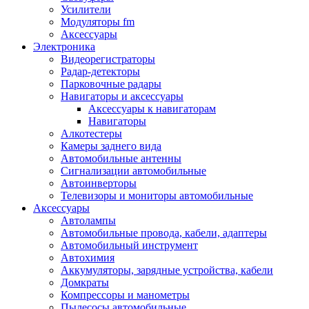
Запчасти и другие расходные материалы
Усилители
Автоподатчики
Модуляторы fm
Блоки лазера
Аксессуары
Боксы для сбора тонера и сбора чернил
Электроника
(памперс)
Видеорегистраторы
Валы переноса заряда/магнитные валы
Радар-детекторы
Валы резиновые/тефлоновые
Парковочные радары
Втулки/подшипники/бушинги
Навигаторы и аксессуары
Девелоперы
Аксессуары к навигаторам
Дозирущие лезвия
Навигаторы
Другие зип
Алкотестеры
Кабели
Камеры заднего вида
Крышки
Автомобильные антенны
Лампы
Сигнализации автомобильные
Лотки, кассеты
Автоинверторы
Моторы/двигатели/редукторы
Телевизоры и мониторы автомобильные
Муфты
Аксессуары
Платы
Автолампы
Платы форматирования
Автомобильные провода, кабели, адаптеры
Ракели
Автомобильный инструмент
Ремни
Автохимия
Ролики/наборы роликов/насадки
Аккумуляторы, зарядные устройства, кабели
Ручки/кнопки/флажки/рычаги
Домкраты
Сервисные наборы
Компрессоры и манометры
Смазки
Пылесосы автомобильные