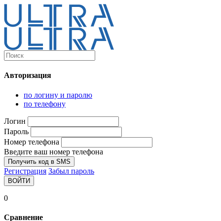
Каталог
Ultra-выгодно!
Авторизация
Компьютеры и комплектующие
Ноутбуки
по логину и паролю
Персональные компьютеры
по телефону
Моноблоки
Мониторы
Логин
Комплектующие
Пароль
Корпуса
Номер телефона
Аксессуары для корпусов
Корпуса fullatx и atx
Введите ваш номер телефона
Корпуса matx
Получить код в SMS
Корпуса miniitx
Регистрация
Забыл пароль
Корпуса для серверов
ВОЙТИ
Материнские платы
Cpu integrated
0
Socket-1151
Socket-1200
Сравнение