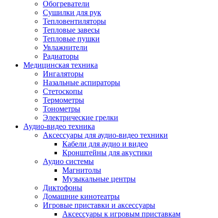
Усилители
Обогреватели
Плееры и аксессуары
Сушилки для рук
Плееры
Тепловентиляторы
Фото и видеокамеры
Тепловые завесы
Фотоаппараты
Тепловые пушки
Зеркальные фотоаппараты
Увлажнители
Видеокамеры
Радиаторы
Экшн-камеры
Медицинская техника
Аксессуары для фото- видео техники
Ингаляторы
Штативы
Назальные аспираторы
Объективы
Стетоскопы
Аккумуляторы
Термометры
Зарядные устройства
Тонометры
Чехлы и сумки
Электрические грелки
Бинокли
Аудио-видео техника
Другое
Аксессуары для аудио-видео техники
Фоторамки
Кабели для аудио и видео
Аксессуары
Кронштейны для акустики
Для воздухоочистителей и увлажнителе
Аудио системы
Для вытяжек
Магнитолы
Для климатической техники
Музыкальные центры
Для кофейного оборудования
Диктофоны
Для крупной бытовой техники
Домашние кинотеатры
Для кухонной техники
Игровые приставки и аксессуары
Для медицинского оборудования
Аксессуары к игровым приставкам