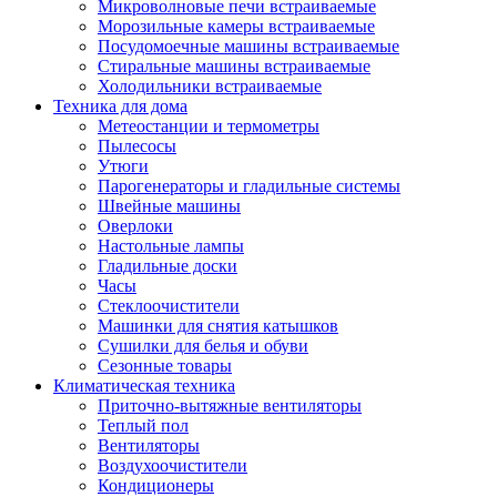
Игровые приставки и аксессуары
Микроволновые печи встраиваемые
Аксессуары к игровым приставка
Морозильные камеры встраиваемые
Музыкальные инструменты
Посудомоечные машины встраиваемые
Аксессуары эми
Стиральные машины встраиваемые
Ди-джейское оборудование
Холодильники встраиваемые
Синтезаторы, фортепиано, рояли
Техника для дома
Плееры blu-ray и dvd
Метеостанции и термометры
Blu-ray
Пылесосы
Dvd
Утюги
Проекционное оборудование
Парогенераторы и гладильные системы
Аксессуары для проекционного
Швейные машины
оборудования
Оверлоки
Интерактивные доски
Настольные лампы
Кронштейны для проекторов
Гладильные доски
Лампы
Часы
Проекторы
Стеклоочистители
Экраны
Машинки для снятия катышков
Магнитно-маркерные доски
Сушилки для белья и обуви
Радиобудильники
Сезонные товары
Радиоприемники
Климатическая техника
Саундбары
Приточно-вытяжные вентиляторы
Системы и компоненты hi-fi
Теплый пол
Акустические системы
Вентиляторы
Компоненты hi-fi
Воздухоочистители
Проигрыватели винила
Кондиционеры