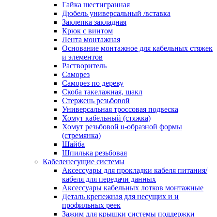
канала в стену/потолок/щит
Гайка шестигранная
Соединитель на стык для настенн
Дюбель универсальный /вставка
кабель-канала
Заклепка закладная
Соединитель/накладка на стык для
Крюк с винтом
кабель-канала
Лента монтажная
Угол внешний для кабель-канала
Основание монтажное для кабельных стяжек
Угол внешний для настенного каб
и элементов
канала
Растворитель
Угол внутренний для кабель-канал
Саморез
Угол т-образный для кабель-канал
Саморез по дереву
Колодки клеммные
Скоба такелажная, шакл
Аксессуары для клеммной колодк
Стержень резьбовой
Колодка заземления клеммная
Универсальная троссовая подвеска
Нулевая шина
Хомут кабельный (стяжка)
Одно-многополюсная клеммная
Хомут резьбовой u-образной формы
колодка
(стремянка)
Перегородка концевая и
Шайба
разделительная для клеммной кол
Шпилька резьбовая
Проходная клеммная колодка
Кабеленесущие системы
Торцевая клемма клеммной колод
Аксессуары для прокладки кабеля питания/
Короба кабельные
кабеля для передачи данных
Короб распределительный щелево
Аксессуары кабельных лотков монтажные
Материал монтажный
Деталь крепежная для несущих и и
Держатель кабельный зажимной
профильных реек
Зажим балочный
Зажим для крышки системы поддержки