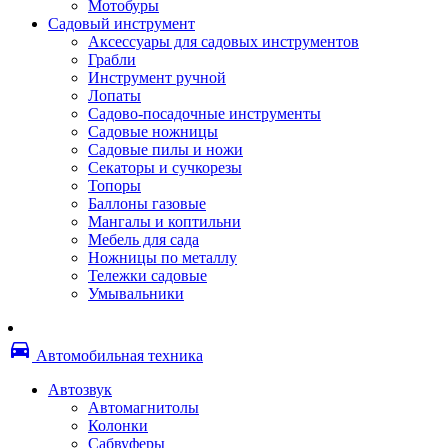
Мотобуры
Термоленты
Садовый инструмент
Бумага для факса
Аксессуары для садовых инструментов
Пленка для печати
Грабли
Пленка для ламинирования
Инструмент ручной
Материалы для заправки
Лопаты
Тонер для заправки
Садово-посадочные инструменты
Чернила и заправки
Садовые ножницы
Фотобарабаны
Садовые пилы и ножи
Оригинальные расходные материалы
Секаторы и сучкорезы
Для лазерных устройств печати
Топоры
Ленточные картриджи
Баллоны газовые
Матричные картриджи
Мангалы и коптильни
Опции
Мебель для сада
Струйные картриджи
Ножницы по металлу
Термопленки
Тележки садовые
Картриджи лазерные, тонер-картриджи
Умывальники
Лазерные оригинальные
Лазерные совместимые
Картриджи струйные, печатающие головы
directions_car
Снпч
Автомобильная техника
Струйные оригинальные
Струйные совместимые
Автозвук
Материалы для переплета
Автомагнитолы
Обложки
Колонки
Пружины
Сабвуферы