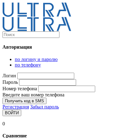
Каталог
Ultra-выгодно!
Авторизация
Компьютеры и комплектующие
Ноутбуки
по логину и паролю
Персональные компьютеры
по телефону
Моноблоки
Мониторы
Логин
Комплектующие
Пароль
Корпуса
Номер телефона
Аксессуары для корпусов
Корпуса fullatx и atx
Введите ваш номер телефона
Корпуса matx
Получить код в SMS
Корпуса miniitx
Регистрация
Забыл пароль
Корпуса для серверов
ВОЙТИ
Материнские платы
Cpu integrated
0
Socket-1151
Socket-1200
Сравнение