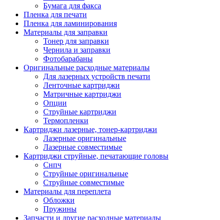
Бумага для факса
Изделия для прокладки кабеля и электромонт
Пленка для печати
Арматура кабельная/изоляционные
Пленка для ламинирования
материалы
Материалы для заправки
Гильза соединительная для
Тонер для заправки
алюминиевых проводников под
Чернила и заправки
опрессовку
Фотобарабаны
Гильза соединительная для медны
Оригинальные расходные материалы
проводников под опрессовку
Для лазерных устройств печати
Гильза соединительная со срывны
Ленточные картриджи
болтами
Матричные картриджи
Заглушка термоусадочная концева
Опции
Зажим соединительный,
Струйные картриджи
ответвительный
Термопленки
Лубрикант-гель для смазки кабеля
Картриджи лазерные, тонер-картриджи
Муфта кабельная концевая
Лазерные оригинальные
Муфта кабельная соединительная
Лазерные совместимые
Наконечник быстроразмыкаемый
Картриджи струйные, печатающие головы
Наконечник кабельный со срывн
Снпч
болтами
Струйные оригинальные
Наконечник кабельный трубчатый
Струйные совместимые
медных проводников
Материалы для переплета
Наконечник обжимной кабельный
Обложки
алюминиевых проводников
Пружины
Наконечник обжимной кабельный
Запчасти и другие расходные материалы
медных проводников