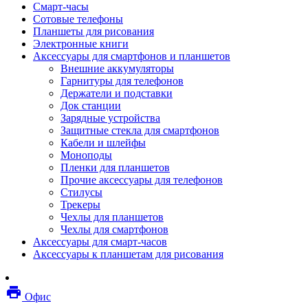
Смарт-часы
Мебель
Сотовые телефоны
Стулья и кресла
Планшеты для рисования
Столы
Электронные книги
Мебельные аксессуары
Аксессуары для смартфонов и планшетов
Аксессуары для кресел
Внешние аккумуляторы
Вешалки
Гарнитуры для телефонов
Коврики защитные
Держатели и подставки
Эргономика
Док станции
Опции для устройств печати, копирования и
Зарядные устройства
сканирования
Защитные стекла для смартфонов
Сетевое оборудование
Кабели и шлейфы
Маршрутизаторы
Моноподы
Модемы
Пленки для планшетов
Точки доступа
Прочие аксессуары для телефонов
Сетевые адаптеры
Стилусы
Коммутаторы
Трекеры
Расширители беспроводной сети
Чехлы для планшетов
Wi-fi антенны
Чехлы для смартфонов
Инструмент
Аксессуары для смарт-часов
Кабель
Аксессуары к планшетам для рисования
Монтажные компоненты
Медиаконвертеры и трансиверы
Межсетевые экраны
local_printshop
Видеоконференцсвязь
Офис
видеотерминалы