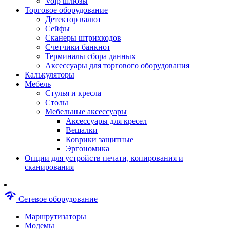
Voip шлюзы
Аксессуары для пневмоинструментов
Торговое оборудование
Гайковерты пневматические
Детектор валют
Инструмент пневматический
Сейфы
Инструмент измерительный
Сканеры штрихкодов
Краскораспылители пневматические
Счетчики банкнот
Наборы пневматические
Терминалы сбора данных
Пистолеты пневматические
Аксессуары для торгового оборудования
Шлифмашины пневматические
Калькуляторы
Сварочные аппараты
Мебель
Шуруповерты
Стулья и кресла
Аксессуары для сварочного оборудован
Столы
Дрели
Мебельные аксессуары
Лобзики
Аксессуары для кресел
Перфораторы
Вешалки
Шлифмашины
Коврики защитные
Наборы инструментов
Эргономика
Пилы
Опции для устройств печати, копирования и
Плиткорезы
сканирования
Краскопульты
Фены технические
Рубанки
network_check
Сетевое оборудование
Пылесосы строительные
Отвертки аккумуляторные
Маршрутизаторы
Электроточила
Модемы