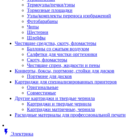
Втулка изолирующая
Термоузлы/печки/тэны
Гайка длинная
Тормозные площадки
Гайка скользящая
Узлы/комплекты переноса изображений
Гайка стопорная
Фотобарабаны
Гайка шестигранная
Чипы
Дюбель универсальный /вставка
Шестерни
Заклепка закладная
Шлейфы
Крюк с винтом
Чистящие средства, скотч, фломастеры
Лента монтажная
Баллоны со сжатым воздухом
Основание монтажное для кабель
Салфетки для чистки оргтехники
стяжек и элементов
Скотч, фломастеры
Растворитель
Чистящие спреи, жидкости и пены
Саморез
Конверты, боксы, портмоне, стойки для дисков
Саморез по дереву
Портмоне для дисков
Скоба такелажная, шакл
Картриджи для специализированных принтеров
Стержень резьбовой
Оригинальные
Универсальная троссовая подвеска
Совместимые
Хомут кабельный (стяжка)
Другие картриджи и твердые чернила
Хомут резьбовой u-образной фор
Картриджи и твердые чернила
(стремянка)
Картриджи матричные, чернила
Шайба
Расходные материалы для профессиональной печати
Шпилька резьбовая
Кабеленесущие системы
Аксессуары для прокладки кабеля
flash_on
питания/ кабеля для передачи дан
Электрика