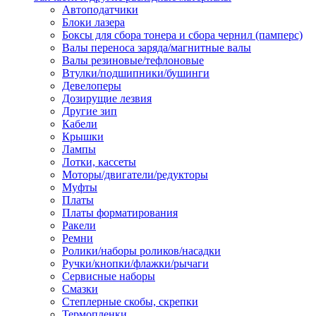
Автоподатчики
Наконечник обжимной кабельный
Блоки лазера
медных проводников в соответств
Боксы для сбора тонера и сбора чернил (памперс)
din 46236
Валы переноса заряда/магнитные валы
Наконечник-гильза для медных
Валы резиновые/тефлоновые
проводников
Втулки/подшипники/бушинги
Пружина постоянного давления
Девелоперы
Разъем слаботочный
Дозирущие лезвия
Сжим ответвительный, ответвите
Другие зип
Система маркировки кабеля
Кабели
Скотч и изоляционная лента
Крышки
Спрей
Лампы
Трубка термоусадочная
Лотки, кассеты
Трубки изоляционные, кембрики
Моторы/двигатели/редукторы
Ящик для хранения инструмента и
Муфты
термоусадочных трубок
Платы
Изделия крепежные
Платы форматирования
Анкер болтовой
Ракели
Анкер забивной
Ремни
Анкер клиновой
Ролики/наборы роликов/насадки
Болт анкерный
Ручки/кнопки/флажки/рычаги
Болт с т-образной головкой
Сервисные наборы
Болт с шестигранной головкой
Смазки
Винт для пневматической отвертк
Степлерные скобы, скрепки
Винт с кольцом
Термопленки