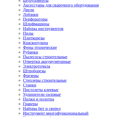
Шуруповерты
Ножницы по металлу
Аксессуары для сварочного оборудования
Тележки садовые
Дрели
Умывальники
Лобзики
Автомобильная техника
Перфораторы
Автозвук
Шлифмашины
Автомагнитолы
Наборы инструментов
Колонки
Пилы
Сабвуферы
Плиткорезы
Усилители
Краскопульты
Модуляторы fm
Фены технические
Аксессуары
Рубанки
Электроника
Пылесосы строительные
Видеорегистраторы
Отвертки аккумуляторные
Радар-детекторы
Электроточила
Парковочные радары
Штроборезы
Навигаторы и аксессуары
Фрезеры
Аксессуары к навигаторам
Степлеры строительные
Навигаторы
Станки
Алкотестеры
Пистолеты клеевые
Камеры заднего вида
Удлинители силовые
Автомобильные антенны
Пилки и полотна
Сигнализации автомобильные
Граверы
Автоинверторы
Наборы бит и сверел
Телевизоры и мониторы автомобильные
Инструмент многофункциональный
Аксессуары