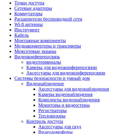
Штроборезы
Точки доступа
Фрезеры
Сетевые адаптеры
Степлеры строительные
Коммутаторы
Станки
Расширители беспроводной сети
Пистолеты клеевые
Wi-fi антенны
Удлинители силовые
Инструмент
Пилки и полотна
Кабель
Граверы
Монтажные компоненты
Наборы бит и сверел
Медиаконвертеры и трансиверы
Инструмент многофункциональный
Межсетевые экраны
Круги, диски, фрезы
Видеоконференцсвязь
Аксессуары для электро и
видеотерминалы
пневмоинструмента
Камеры для видеоконференцсвязи
Аккумуляторы для инструмента
Аксессуары для видеоконференцсвязи
Зарядные устройства для аккумуляторов
Системы безопасности и умный дом
Миксеры строительные
Видеонаблюдение
Молотки отбойные
Аксессуары для видеонаблюдения
Паяльное оборудование
Камеры видеонаблюдения
Садовая техника
Комплекты видеонаблюдения
Минимойки
Мониторы и видеостены
Аксессуары для минимоек
Регистраторы
Газонокосилки и триммеры
Тепловизоры
Газонокосилки
Контроль доступа
Культиваторы и мотоблоки
Аксессуары для скуд
Аэраторы и скарификаторы
Видеодомофоны