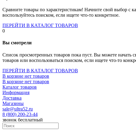
Socket-1700
Socket-1150
Сравните товары по характеристикам! Начните свой выбор с ка
Socket-2066
воспользуйтесь поиском, если ищете что-то конкретное.
Socket-775
Socket-fm2
ПЕРЕЙТИ В КАТАЛОГ ТОВАРОВ
Socket-am4
0
Socket-trx4
Материнские платы для серверов
Вы смотрели
Процессоры
Socket- amd am4
Список просмотренных товаров пока пуст. Вы можете начать с
Socket- intel s1151
товаров или воспользоваться поиском, если ищете что-то конкр
Socket- intel s2066
socket- intel s1200
ПЕРЕЙТИ В КАТАЛОГ ТОВАРОВ
Socket- intel s1700
В корзине нет товаров
Процессоры для серверов
В корзине нет товаров
Видеокарты
Каталог товаров
Оперативная память
Информация
Память ddr2
Доставка
Память ddr3
Магазины
Память ddr4
sale@ultra52.ru
Память ddr5
8 (800) 200-23-44
Память sodimm
звонок бесплатный
Память для серверов
Устройства охлаждения
Жидкостное охлаждение