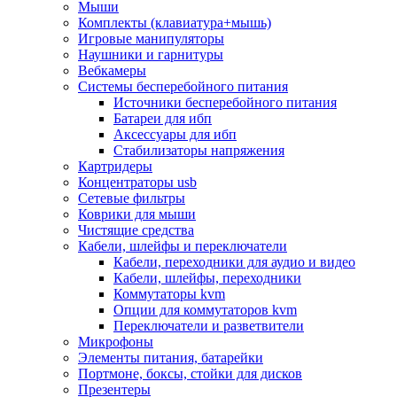
Мыши
Программное обеспечение
Комплекты (клавиатура+мышь)
Операционные системы
Игровые манипуляторы
Антивирусное по
Наушники и гарнитуры
Офисные приложения
Вебкамеры
Неттопы, тонкие клиенты, платформы nuc
Системы бесперебойного питания
Микрокомпьютеры
Источники бесперебойного питания
Опции для компьютеров
Батареи для ибп
Бытовая техника
Аксессуары для ибп
Кухонная техника
Стабилизаторы напряжения
Блендеры, измельчители
Картридеры
Блинницы
Концентраторы usb
Вакуумные упаковщики
Сетевые фильтры
Весы кухонные
Коврики для мыши
Гриль
Чистящие средства
Дистилляторы
Кабели, шлейфы и переключатели
Йогуртницы
Кабели, переходники для аудио и видео
Кофеварки и кофемашины
Кабели, шлейфы, переходники
Кофемолки
Коммутаторы kvm
Кухонные комбайны
Опции для коммутаторов kvm
Ломтерезки
Переключатели и разветвители
Микроволновые печи
Микрофоны
Миксеры
Элементы питания, батарейки
Мини-печи
Портмоне, боксы, стойки для дисков
Мойки
Презентеры
Мультиварки