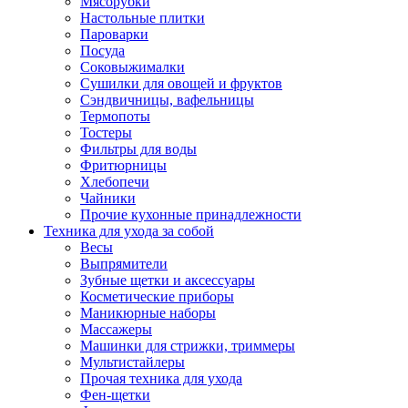
Мясорубки
Зависимые комплекты
Настольные плитки
Микроволновые печи встраиваемые
Пароварки
Морозильные камеры встраиваемые
Посуда
Посудомоечные машины встраиваемые
Соковыжималки
Стиральные машины встраиваемые
Сушилки для овощей и фруктов
Холодильники встраиваемые
Сэндвичницы, вафельницы
Техника для дома
Термопоты
Метеостанции и термометры
Тостеры
Пылесосы
Фильтры для воды
Утюги
Фритюрницы
Парогенераторы и гладильные системы
Хлебопечи
Швейные машины
Чайники
Оверлоки
Прочие кухонные принадлежности
Настольные лампы
Техника для ухода за собой
Гладильные доски
Весы
Часы
Выпрямители
Стеклоочистители
Зубные щетки и аксессуары
Машинки для снятия катышков
Косметические приборы
Сушилки для белья и обуви
Маникюрные наборы
Сезонные товары
Массажеры
Климатическая техника
Машинки для стрижки, триммеры
Приточно-вытяжные вентиляторы
Мультистайлеры
Теплый пол
Прочая техника для ухода
Вентиляторы
Фен-щетки