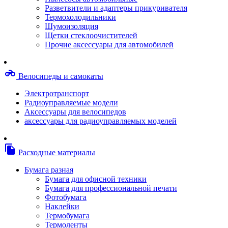
Степлерные скобы, скрепки
Разветвители и адаптеры прикуривателя
Термопленки
Термохолодильники
Термоузлы/печки/тэны
Шумоизоляция
Тормозные площадки
Щетки стеклоочистителей
Узлы/комплекты переноса изображений
Прочие аксессуары для автомобилей
Фотобарабаны
Чипы
Шестерни
motorcycle
Велосипеды и самокаты
Шлейфы
Чистящие средства, скотч, фломастеры
Электротранспорт
Баллоны со сжатым воздухом
Радиоуправляемые модели
Салфетки для чистки оргтехники
Аксессуары для велосипедов
Скотч, фломастеры
аксессуары для радиоуправляемых моделей
Чистящие спреи, жидкости и пены
Конверты, боксы, портмоне, стойки для диско
Портмоне для дисков
file_copy
Расходные материалы
Картриджи для специализированных принтер
Оригинальные
Бумага разная
Совместимые
Бумага для офисной техники
Другие картриджи и твердые чернила
Бумага для профессиональной печати
Картриджи и твердые чернила
Фотобумага
Картриджи матричные, чернила
Наклейки
Расходные материалы для профессиональной
Термобумага
печати
Термоленты
Электрика