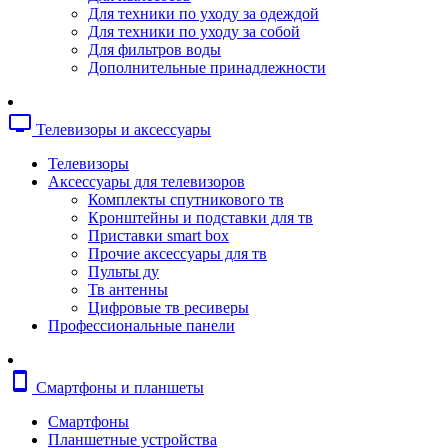
Копировальные аппараты
Для техники по уходу за одеждой
Сканеры
Для техники по уходу за собой
Плоттеры
Для фильтров воды
Ламинаторы
Дополнительные принадлежности
Переплетчики
Резаки
Шредеры
tv
Телевизоры и аксессуары
Телефония
Аксессуары для телефонов
Телевизоры
Атс и модули
Аксессуары для телевизоров
Рации
Комплекты спутникового тв
Консоли для мини-атс
Кронштейны и подставки для тв
Системные телефоны
Приставки smart box
Телефоны
Прочие аксессуары для тв
Телефоны dect
Пульты ду
Телефоны ip
Тв антенны
Voip шлюзы
Цифровые тв ресиверы
Торговое оборудование
Профессиональные панели
Детектор валют
Сейфы
Сканеры штрихкодов
smartphone
Смартфоны и планшеты
Счетчики банкнот
Терминалы сбора данных
Смартфоны
Аксессуары для торгового оборудовани
Планшетные устройства
Калькуляторы