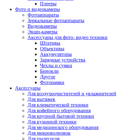
Внешние аккумуляторы
Плееры
Гарнитуры для телефонов
Фото и видеокамеры
Держатели и подставки
Фотоаппараты
Док станции
Зеркальные фотоаппараты
Зарядные устройства
Видеокамеры
Защитные стекла для смартфонов
Экшн-камеры
Кабели и шлейфы
Аксессуары для фото- видео техники
Моноподы
Штативы
Пленки для планшетов
Объективы
Прочие аксессуары для телефонов
Аккумуляторы
Стилусы
Зарядные устройства
Трекеры
Чехлы и сумки
Чехлы для планшетов
Бинокли
Чехлы для смартфонов
Другое
Аксессуары для смарт-часов
Фоторамки
Аксессуары к планшетам для рисования
Аксессуары
Офис
Для воздухоочистителей и увлажнителей
Принтеры лазерные
Для вытяжек
Принтеры струйные
Для климатической техники
Принтеры матричные
Для кофейного оборудования
Мфу лазерные
Для крупной бытовой техники
Мфу струйные
Для кухонной техники
Мфу светодиодные
Для медицинского оборудования
Портативные принтеры
Для микроволновок
Принтеры для печати наклеек
Для пылесосов