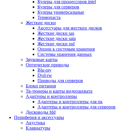
Кулеры для процессоров intel
Микрофоны
Кулеры для серверов
Элементы питания, батарейки
Кулеры универсальные
Портмоне, боксы, стойки для дисков
Термопаста
Презентеры
Жесткие диски
Виртуальные очки
Аксессуары для жестких дисков
Аксессуары и опции для ноутбуков
Жесткие диски sas
Клавиатуры для ноутбуков
Жесткие диски sata
Сумки
Жесткие диски ssd
Адаптеры и зарядные устройства
Опции к системам хранения
Подставки
Системы хранения данных
Док станции, порт репликаторы
Звуковые карты
Батареи
Оптические приводы
Разное
Blu-ray
Носители информации
Dvd-rw
Внешние жесткие диски
Приводы для серверов
Карты памяти
Блоки питания
Оптические носители
Тв-тюнеры и карты видеозахвата
Blu-ray
Адаптеры и контроллеры
Cd-r
Адаптеры и контроллеры для пк
Cd-rw
Адаптеры и контроллеры для серверов
Dvd-r
Дисководы fdd
Dvdr
Периферия и аксессуары
Dvdrw
Акустика
Флешки
Клавиатуры
Серверы