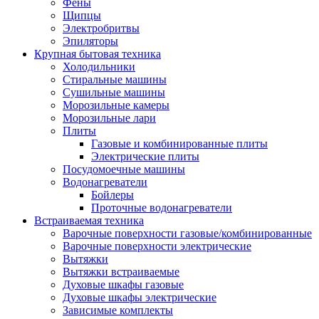
Воздухоочистители
Фены
Кондиционеры
Щипцы
Обогреватели
Электробритвы
Сушилки для рук
Эпиляторы
Тепловентиляторы
Крупная бытовая техника
Тепловые завесы
Холодильники
Тепловые пушки
Стиральные машины
Увлажнители
Сушильные машины
Радиаторы
Морозильные камеры
Медицинская техника
Морозильные лари
Ингаляторы
Плиты
Назальные аспираторы
Газовые и комбинированные плиты
Стетоскопы
Электрические плиты
Термометры
Посудомоечные машины
Тонометры
Водонагреватели
Электрические грелки
Бойлеры
Аудио-видео техника
Проточные водонагреватели
Аксессуары для аудио-видео техники
Встраиваемая техника
Кабели для аудио и видео
Варочные поверхности газовые/комбинированные
Кронштейны для акустики
Варочные поверхности электрические
Аудио системы
Вытяжки
Магнитолы
Вытяжки встраиваемые
Музыкальные центры
Духовые шкафы газовые
Диктофоны
Духовые шкафы электрические
Домашние кинотеатры
Зависимые комплекты