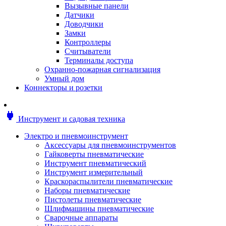
Мотоблоки
Вызывные панели
Генераторы
Датчики
Снегоуборщики
Доводчики
Воздуходувки
Замки
Цепные и бензопилы
Контроллеры
Оснастка к садовой технике
Считыватели
Садовые насосы
Терминалы доступа
Поливочное оборудование
Охранно-пожарная сигнализация
Садовые измельчители
Умный дом
Ножницы и кусторезы
Коннекторы и розетки
Гидроаккумуляторы
Мотобуры
Садовый инструмент
power
Инструмент и садовая техника
Аксессуары для садовых инструментов
Грабли
Электро и пневмоинструмент
Инструмент ручной
Аксессуары для пневмоинструментов
Лопаты
Гайковерты пневматические
Садово-посадочные инструменты
Инструмент пневматический
Садовые ножницы
Инструмент измерительный
Садовые пилы и ножи
Краскораспылители пневматические
Секаторы и сучкорезы
Наборы пневматические
Топоры
Пистолеты пневматические
Баллоны газовые
Шлифмашины пневматические
Мангалы и коптильни
Сварочные аппараты
Мебель для сада