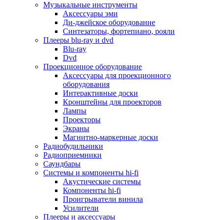
Для микроволновок
Музыкальные инструменты
Для пылесосов
Аксессуары эми
Для техники по уходу за одеждой
Ди-джейское оборудование
Для техники по уходу за собой
Синтезаторы, фортепиано, рояли
Для фильтров воды
Плееры blu-ray и dvd
Дополнительные принадлежности
Blu-ray
Телевизоры и аксессуары
Dvd
Телевизоры
Проекционное оборудование
Аксессуары для телевизоров
Аксессуары для проекционного
Комплекты спутникового тв
оборудования
Кронштейны и подставки для тв
Интерактивные доски
Приставки smart box
Кронштейны для проекторов
Прочие аксессуары для тв
Лампы
Пульты ду
Проекторы
Тв антенны
Экраны
Цифровые тв ресиверы
Магнитно-маркерные доски
Профессиональные панели
Радиобудильники
Смартфоны и планшеты
Радиоприемники
Смартфоны
Саундбары
Планшетные устройства
Системы и компоненты hi-fi
Смарт-часы
Акустические системы
Сотовые телефоны
Компоненты hi-fi
Планшеты для рисования
Проигрыватели винила
Электронные книги
Усилители
Аксессуары для смартфонов и планшетов
Плееры и аксессуары