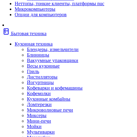
Неттопы, тонкие клиенты, платформы nuc
Фены
Микрокомпьютеры
Щипцы
Опции для компьютеров
Электробритвы
Эпиляторы
Крупная бытовая техника
kitchen
Холодильники
Бытовая техника
Стиральные машины
Сушильные машины
Кухонная техника
Морозильные камеры
Блендеры, измельчители
Морозильные лари
Блинницы
Плиты
Вакуумные упаковщики
Газовые и комбинированные плит
Весы кухонные
Электрические плиты
Гриль
Посудомоечные машины
Дистилляторы
Водонагреватели
Йогуртницы
Бойлеры
Кофеварки и кофемашины
Проточные водонагреватели
Кофемолки
Встраиваемая техника
Кухонные комбайны
Варочные поверхности газовые/
Ломтерезки
комбинированные
Микроволновые печи
Варочные поверхности электрические
Миксеры
Вытяжки
Мини-печи
Вытяжки встраиваемые
Мойки
Духовые шкафы газовые
Мультиварки
Духовые шкафы электрические