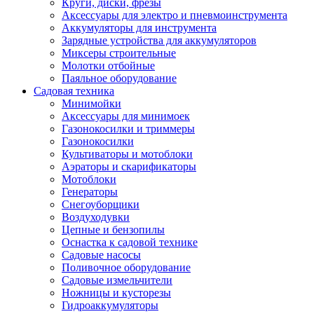
Круги, диски, фрезы
Автолампы
Аксессуары для электро и пневмоинструмента
Автомобильные провода, кабели, адапт
Аккумуляторы для инструмента
Автомобильный инструмент
Зарядные устройства для аккумуляторов
Автохимия
Миксеры строительные
Аккумуляторы, зарядные устройства, ка
Молотки отбойные
Домкраты
Паяльное оборудование
Компрессоры и манометры
Садовая техника
Пылесосы автомобильные
Минимойки
Разветвители и адаптеры прикуривателя
Аксессуары для минимоек
Термохолодильники
Газонокосилки и триммеры
Шумоизоляция
Газонокосилки
Щетки стеклоочистителей
Культиваторы и мотоблоки
Прочие аксессуары для автомобилей
Аэраторы и скарификаторы
Велосипеды и самокаты
Мотоблоки
Электротранспорт
Генераторы
Радиоуправляемые модели
Снегоуборщики
Аксессуары для велосипедов
Воздуходувки
аксессуары для радиоуправляемых моделей
Цепные и бензопилы
Расходные материалы
Оснастка к садовой технике
Бумага разная
Садовые насосы
Бумага для офисной техники
Поливочное оборудование
Бумага для профессиональной печати
Садовые измельчители
Фотобумага
Ножницы и кусторезы
Наклейки
Гидроаккумуляторы
Термобумага