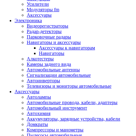
Запчасти и другие расходные материалы
Усилители
Автоподатчики
Модуляторы fm
Блоки лазера
Аксессуары
Боксы для сбора тонера и сбора чернил
Электроника
(памперс)
Видеорегистраторы
Валы переноса заряда/магнитные валы
Радар-детекторы
Валы резиновые/тефлоновые
Парковочные радары
Втулки/подшипники/бушинги
Навигаторы и аксессуары
Девелоперы
Аксессуары к навигаторам
Дозирущие лезвия
Навигаторы
Другие зип
Алкотестеры
Кабели
Камеры заднего вида
Крышки
Автомобильные антенны
Лампы
Сигнализации автомобильные
Лотки, кассеты
Автоинверторы
Моторы/двигатели/редукторы
Телевизоры и мониторы автомобильные
Муфты
Аксессуары
Платы
Автолампы
Платы форматирования
Автомобильные провода, кабели, адаптеры
Ракели
Автомобильный инструмент
Ремни
Автохимия
Ролики/наборы роликов/насадки
Аккумуляторы, зарядные устройства, кабели
Ручки/кнопки/флажки/рычаги
Домкраты
Сервисные наборы
Компрессоры и манометры
Смазки
Пылесосы автомобильные