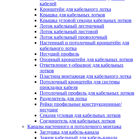
Зажим несущего троса
кабелей
Зажим/клипса для крепления труб
Кронштейн для кабельного лотка
Скоба крепежная
Крышка для кабельных лотков
Скоба с гвоздем
Крышка угловой секции кабельных лотков
Соединитель провода
Лоток кабельный лестничный
Материалы для подключения
Лоток кабельный листовой
Аксессуары для распределительн
Лоток кабельный проволочный
коробок/корпусов для монтажа в с
Настенный и потолочный кронштейн для
и в потолке
кабельного лотка
Зажим безвинтовой клеммный
Несущий профиль
Коробка клеммная
Опорный кронштейн для кабельных лотков
Коробка распределительная для
Ответвление т-образное для кабельных
потолочных светильников
лотков
Крышка для распределительной
Пластина монтажная для кабельного лотка
коробки/корпуса для монтажа в ст
Потолочный кронштейн для системы
в потолке
прокладки кабеля
Распределительная коробка/корпус
Потолочный профиль для кабельных лотков
монтажа в стене и в потолке
Разделитель для лотка
Распределительная коробка/корпус
Рейки профильные конструкционные/
монтажа на стене и на потолке
несущие
Система электромонтажных колонн
Секция угловая для кабельных лотков
Электромонтажная колонна
Соединитель для кабельных лотков
Системы ввода для кабелей и проводов
Каналы настенного и потолочного монтажа
Ввод кабельный/сальник
Заглушка для кабель-канала
Уплотнитель для кабельного разъе
Зажим кабельный для кабель-канала