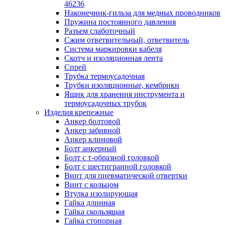
лотков
46236
Разделитель для лотка
Наконечник-гильза для медных проводников
Рейки профильные конструкционн
Пружина постоянного давления
несущие
Разъем слаботочный
Секция угловая для кабельных лот
Сжим ответвительный, ответвитель
Соединитель для кабельных лотко
Система маркировки кабеля
Каналы настенного и потолочного монт
Скотч и изоляционная лента
Заглушка для кабель-канала
Спрей
Зажим кабельный для кабель-кана
Трубка термоусадочная
Кабель-канал
Трубки изоляционные, кембрики
Кабель-канал напольный
Ящик для хранения инструмента и
Кабель-канал настенный (парапет
термоусадочных трубок
Коробка монтажная для настенног
Изделия крепежные
кабель-канала
Анкер болтовой
Коробка распределительная для си
Анкер забивной
кабель-каналов
Анкер клиновой
Крышка для настенного кабель-ка
Болт анкерный
Панель лицевая для настенного ка
Болт с т-образной головкой
канала
Болт с шестигранной головкой
Перегородка разделительная для
Винт для пневматической отвертки
настенного кабель-канала
Винт с кольцом
Переходник для кабель-канала
Втулка изолирующая
Поворот для кабель-канала
Гайка длинная
Поворот для настенного кабель-ка
Гайка скользящая
Рамка для ввода настенного кабель
Гайка стопорная