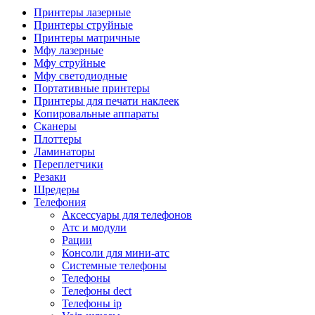
Камеры для видеоконференцсвязи
Принтеры лазерные
Аксессуары для видеоконференцсвязи
Принтеры струйные
Системы безопасности и умный дом
Принтеры матричные
Видеонаблюдение
Мфу лазерные
Аксессуары для видеонаблюдения
Мфу струйные
Камеры видеонаблюдения
Мфу светодиодные
Комплекты видеонаблюдения
Портативные принтеры
Мониторы и видеостены
Принтеры для печати наклеек
Регистраторы
Копировальные аппараты
Тепловизоры
Сканеры
Контроль доступа
Плоттеры
Аксессуары для скуд
Ламинаторы
Видеодомофоны
Переплетчики
Вызывные панели
Резаки
Датчики
Шредеры
Доводчики
Телефония
Замки
Аксессуары для телефонов
Контроллеры
Атс и модули
Считыватели
Рации
Терминалы доступа
Консоли для мини-атс
Охранно-пожарная сигнализация
Системные телефоны
Умный дом
Телефоны
Коннекторы и розетки
Телефоны dect
Инструмент и садовая техника
Телефоны ip
Электро и пневмоинструмент