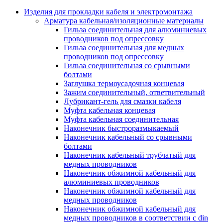
Аксессуары кабельных лотков
монтажные
Изделия для прокладки кабеля и электромонтажа
Деталь крепежная для несущих и 
Арматура кабельная/изоляционные материалы
профильных реек
Гильза соединительная для алюминиевых
Зажим для крышки системы
проводников под опрессовку
поддержки кабелей
Гильза соединительная для медных
Кронштейн для кабельного лотка
проводников под опрессовку
Крышка для кабельных лотков
Гильза соединительная со срывными
Крышка угловой секции кабельны
болтами
лотков
Заглушка термоусадочная концевая
Лоток кабельный лестничный
Зажим соединительный, ответвительный
Лоток кабельный листовой
Лубрикант-гель для смазки кабеля
Лоток кабельный проволочный
Муфта кабельная концевая
Настенный и потолочный кроншт
Муфта кабельная соединительная
для кабельного лотка
Наконечник быстроразмыкаемый
Несущий профиль
Наконечник кабельный со срывными
Опорный кронштейн для кабельн
болтами
лотков
Наконечник кабельный трубчатый для
Ответвление т-образное для кабел
медных проводников
лотков
Наконечник обжимной кабельный для
Пластина монтажная для кабельно
алюминиевых проводников
лотка
Наконечник обжимной кабельный для
Потолочный кронштейн для сист
медных проводников
прокладки кабеля
Наконечник обжимной кабельный для
Потолочный профиль для кабельн
медных проводников в соответствии с din