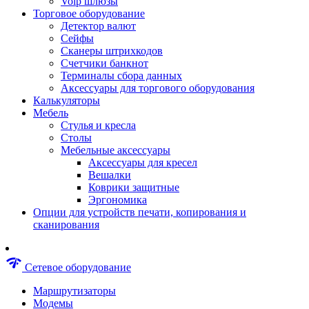
Voip шлюзы
Аксессуары для пневмоинструментов
Торговое оборудование
Гайковерты пневматические
Детектор валют
Инструмент пневматический
Сейфы
Инструмент измерительный
Сканеры штрихкодов
Краскораспылители пневматические
Счетчики банкнот
Наборы пневматические
Терминалы сбора данных
Пистолеты пневматические
Аксессуары для торгового оборудования
Шлифмашины пневматические
Калькуляторы
Сварочные аппараты
Мебель
Шуруповерты
Стулья и кресла
Аксессуары для сварочного оборудован
Столы
Дрели
Мебельные аксессуары
Лобзики
Аксессуары для кресел
Перфораторы
Вешалки
Шлифмашины
Коврики защитные
Наборы инструментов
Эргономика
Пилы
Опции для устройств печати, копирования и
Плиткорезы
сканирования
Краскопульты
Фены технические
Рубанки
network_check
Сетевое оборудование
Пылесосы строительные
Отвертки аккумуляторные
Маршрутизаторы
Электроточила
Модемы