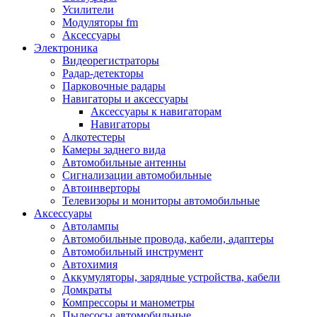
Запчасти и другие расходные материалы
Усилители
Автоподатчики
Модуляторы fm
Блоки лазера
Аксессуары
Боксы для сбора тонера и сбора чернил
Электроника
(памперс)
Видеорегистраторы
Валы переноса заряда/магнитные валы
Радар-детекторы
Валы резиновые/тефлоновые
Парковочные радары
Втулки/подшипники/бушинги
Навигаторы и аксессуары
Девелоперы
Аксессуары к навигаторам
Дозирущие лезвия
Навигаторы
Другие зип
Алкотестеры
Кабели
Камеры заднего вида
Крышки
Автомобильные антенны
Лампы
Сигнализации автомобильные
Лотки, кассеты
Автоинверторы
Моторы/двигатели/редукторы
Телевизоры и мониторы автомобильные
Муфты
Аксессуары
Платы
Автолампы
Платы форматирования
Автомобильные провода, кабели, адаптеры
Ракели
Автомобильный инструмент
Ремни
Автохимия
Ролики/наборы роликов/насадки
Аккумуляторы, зарядные устройства, кабели
Ручки/кнопки/флажки/рычаги
Домкраты
Сервисные наборы
Компрессоры и манометры
Смазки
Пылесосы автомобильные