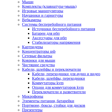
Мыши
Программное обеспечение
Комплекты (клавиатура+мышь)
Операционные системы
Игровые манипуляторы
Антивирусное по
Наушники и гарнитуры
Офисные приложения
Вебкамеры
Неттопы, тонкие клиенты, платформы nuc
Системы бесперебойного питания
Микрокомпьютеры
Источники бесперебойного питания
Опции для компьютеров
Батареи для ибп
Бытовая техника
Аксессуары для ибп
Кухонная техника
Стабилизаторы напряжения
Блендеры, измельчители
Картридеры
Блинницы
Концентраторы usb
Вакуумные упаковщики
Сетевые фильтры
Весы кухонные
Коврики для мыши
Гриль
Чистящие средства
Дистилляторы
Кабели, шлейфы и переключатели
Йогуртницы
Кабели, переходники для аудио и видео
Кофеварки и кофемашины
Кабели, шлейфы, переходники
Кофемолки
Коммутаторы kvm
Кухонные комбайны
Опции для коммутаторов kvm
Ломтерезки
Переключатели и разветвители
Микроволновые печи
Микрофоны
Миксеры
Элементы питания, батарейки
Мини-печи
Портмоне, боксы, стойки для дисков
Мойки
Презентеры
Мультиварки