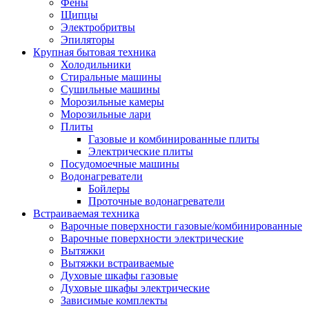
Воздухоочистители
Фены
Кондиционеры
Щипцы
Обогреватели
Электробритвы
Сушилки для рук
Эпиляторы
Тепловентиляторы
Крупная бытовая техника
Тепловые завесы
Холодильники
Тепловые пушки
Стиральные машины
Увлажнители
Сушильные машины
Радиаторы
Морозильные камеры
Медицинская техника
Морозильные лари
Ингаляторы
Плиты
Назальные аспираторы
Газовые и комбинированные плиты
Стетоскопы
Электрические плиты
Термометры
Посудомоечные машины
Тонометры
Водонагреватели
Электрические грелки
Бойлеры
Аудио-видео техника
Проточные водонагреватели
Аксессуары для аудио-видео техники
Встраиваемая техника
Кабели для аудио и видео
Варочные поверхности газовые/комбинированные
Кронштейны для акустики
Варочные поверхности электрические
Аудио системы
Вытяжки
Магнитолы
Вытяжки встраиваемые
Музыкальные центры
Духовые шкафы газовые
Диктофоны
Духовые шкафы электрические
Домашние кинотеатры
Зависимые комплекты