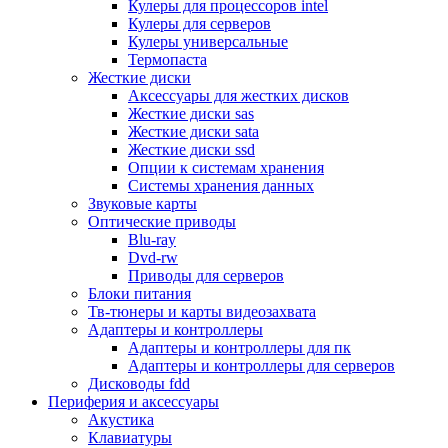
Кулеры для процессоров intel
Микрофоны
Кулеры для серверов
Элементы питания, батарейки
Кулеры универсальные
Портмоне, боксы, стойки для дисков
Термопаста
Презентеры
Жесткие диски
Виртуальные очки
Аксессуары для жестких дисков
Аксессуары и опции для ноутбуков
Жесткие диски sas
Клавиатуры для ноутбуков
Жесткие диски sata
Сумки
Жесткие диски ssd
Адаптеры и зарядные устройства
Опции к системам хранения
Подставки
Системы хранения данных
Док станции, порт репликаторы
Звуковые карты
Батареи
Оптические приводы
Разное
Blu-ray
Носители информации
Dvd-rw
Внешние жесткие диски
Приводы для серверов
Карты памяти
Блоки питания
Оптические носители
Тв-тюнеры и карты видеозахвата
Blu-ray
Адаптеры и контроллеры
Cd-r
Адаптеры и контроллеры для пк
Cd-rw
Адаптеры и контроллеры для серверов
Dvd-r
Дисководы fdd
Dvdr
Периферия и аксессуары
Dvdrw
Акустика
Флешки
Клавиатуры
Серверы