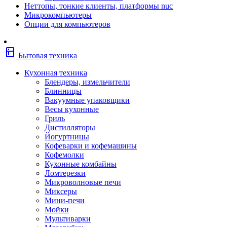
Неттопы, тонкие клиенты, платформы nuc
Фены
Микрокомпьютеры
Щипцы
Опции для компьютеров
Электробритвы
Эпиляторы
Крупная бытовая техника
kitchen
Холодильники
Бытовая техника
Стиральные машины
Сушильные машины
Кухонная техника
Морозильные камеры
Блендеры, измельчители
Морозильные лари
Блинницы
Плиты
Вакуумные упаковщики
Газовые и комбинированные плит
Весы кухонные
Электрические плиты
Гриль
Посудомоечные машины
Дистилляторы
Водонагреватели
Йогуртницы
Бойлеры
Кофеварки и кофемашины
Проточные водонагреватели
Кофемолки
Встраиваемая техника
Кухонные комбайны
Варочные поверхности газовые/
Ломтерезки
комбинированные
Микроволновые печи
Варочные поверхности электрические
Миксеры
Вытяжки
Мини-печи
Вытяжки встраиваемые
Мойки
Духовые шкафы газовые
Мультиварки
Духовые шкафы электрические