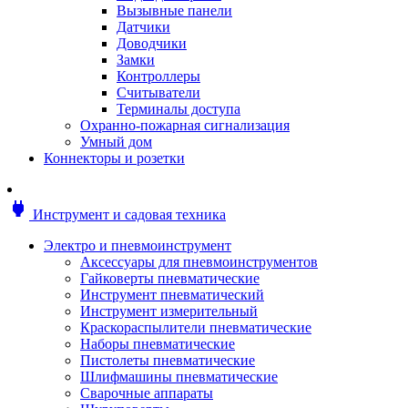
Мотоблоки
Вызывные панели
Генераторы
Датчики
Снегоуборщики
Доводчики
Воздуходувки
Замки
Цепные и бензопилы
Контроллеры
Оснастка к садовой технике
Считыватели
Садовые насосы
Терминалы доступа
Поливочное оборудование
Охранно-пожарная сигнализация
Садовые измельчители
Умный дом
Ножницы и кусторезы
Коннекторы и розетки
Гидроаккумуляторы
Мотобуры
Садовый инструмент
power
Инструмент и садовая техника
Аксессуары для садовых инструментов
Грабли
Электро и пневмоинструмент
Инструмент ручной
Аксессуары для пневмоинструментов
Лопаты
Гайковерты пневматические
Садово-посадочные инструменты
Инструмент пневматический
Садовые ножницы
Инструмент измерительный
Садовые пилы и ножи
Краскораспылители пневматические
Секаторы и сучкорезы
Наборы пневматические
Топоры
Пистолеты пневматические
Баллоны газовые
Шлифмашины пневматические
Мангалы и коптильни
Сварочные аппараты
Мебель для сада