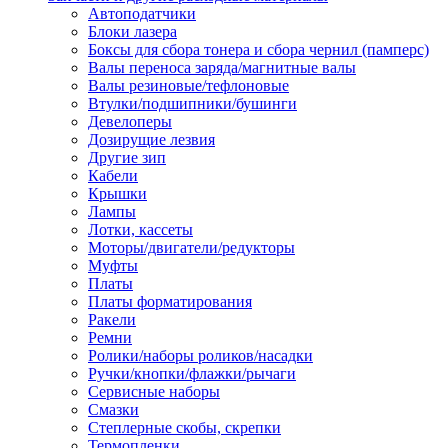
Автоподатчики
Наконечник обжимной кабельный
Блоки лазера
медных проводников в соответств
Боксы для сбора тонера и сбора чернил (памперс)
din 46236
Валы переноса заряда/магнитные валы
Наконечник-гильза для медных
Валы резиновые/тефлоновые
проводников
Втулки/подшипники/бушинги
Пружина постоянного давления
Девелоперы
Разъем слаботочный
Дозирущие лезвия
Сжим ответвительный, ответвите
Другие зип
Система маркировки кабеля
Кабели
Скотч и изоляционная лента
Крышки
Спрей
Лампы
Трубка термоусадочная
Лотки, кассеты
Трубки изоляционные, кембрики
Моторы/двигатели/редукторы
Ящик для хранения инструмента и
Муфты
термоусадочных трубок
Платы
Изделия крепежные
Платы форматирования
Анкер болтовой
Ракели
Анкер забивной
Ремни
Анкер клиновой
Ролики/наборы роликов/насадки
Болт анкерный
Ручки/кнопки/флажки/рычаги
Болт с т-образной головкой
Сервисные наборы
Болт с шестигранной головкой
Смазки
Винт для пневматической отвертк
Степлерные скобы, скрепки
Винт с кольцом
Термопленки