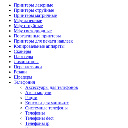
Камеры для видеоконференцсвязи
Принтеры лазерные
Аксессуары для видеоконференцсвязи
Принтеры струйные
Системы безопасности и умный дом
Принтеры матричные
Видеонаблюдение
Мфу лазерные
Аксессуары для видеонаблюдения
Мфу струйные
Камеры видеонаблюдения
Мфу светодиодные
Комплекты видеонаблюдения
Портативные принтеры
Мониторы и видеостены
Принтеры для печати наклеек
Регистраторы
Копировальные аппараты
Тепловизоры
Сканеры
Контроль доступа
Плоттеры
Аксессуары для скуд
Ламинаторы
Видеодомофоны
Переплетчики
Вызывные панели
Резаки
Датчики
Шредеры
Доводчики
Телефония
Замки
Аксессуары для телефонов
Контроллеры
Атс и модули
Считыватели
Рации
Терминалы доступа
Консоли для мини-атс
Охранно-пожарная сигнализация
Системные телефоны
Умный дом
Телефоны
Коннекторы и розетки
Телефоны dect
Инструмент и садовая техника
Телефоны ip
Электро и пневмоинструмент