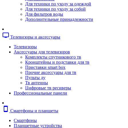
Копировальные аппараты
Для техники по уходу за одеждой
Сканеры
Для техники по уходу за собой
Плоттеры
Для фильтров воды
Ламинаторы
Дополнительные принадлежности
Переплетчики
Резаки
Шредеры
tv
Телевизоры и аксессуары
Телефония
Аксессуары для телефонов
Телевизоры
Атс и модули
Аксессуары для телевизоров
Рации
Комплекты спутникового тв
Консоли для мини-атс
Кронштейны и подставки для тв
Системные телефоны
Приставки smart box
Телефоны
Прочие аксессуары для тв
Телефоны dect
Пульты ду
Телефоны ip
Тв антенны
Voip шлюзы
Цифровые тв ресиверы
Торговое оборудование
Профессиональные панели
Детектор валют
Сейфы
Сканеры штрихкодов
smartphone
Смартфоны и планшеты
Счетчики банкнот
Терминалы сбора данных
Смартфоны
Аксессуары для торгового оборудовани
Планшетные устройства
Калькуляторы