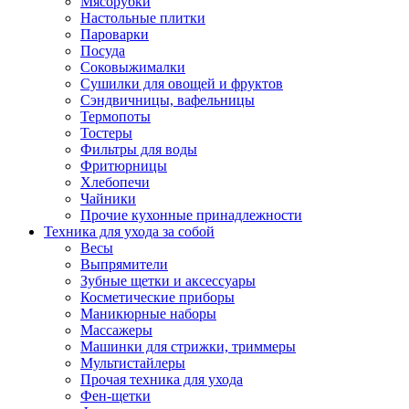
Мясорубки
Зависимые комплекты
Настольные плитки
Микроволновые печи встраиваемые
Пароварки
Морозильные камеры встраиваемые
Посуда
Посудомоечные машины встраиваемые
Соковыжималки
Стиральные машины встраиваемые
Сушилки для овощей и фруктов
Холодильники встраиваемые
Сэндвичницы, вафельницы
Техника для дома
Термопоты
Метеостанции и термометры
Тостеры
Пылесосы
Фильтры для воды
Утюги
Фритюрницы
Парогенераторы и гладильные системы
Хлебопечи
Швейные машины
Чайники
Оверлоки
Прочие кухонные принадлежности
Настольные лампы
Техника для ухода за собой
Гладильные доски
Весы
Часы
Выпрямители
Стеклоочистители
Зубные щетки и аксессуары
Машинки для снятия катышков
Косметические приборы
Сушилки для белья и обуви
Маникюрные наборы
Сезонные товары
Массажеры
Климатическая техника
Машинки для стрижки, триммеры
Приточно-вытяжные вентиляторы
Мультистайлеры
Теплый пол
Прочая техника для ухода
Вентиляторы
Фен-щетки