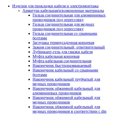
Аксессуары кабельных лотков
монтажные
Изделия для прокладки кабеля и электромонтажа
Деталь крепежная для несущих и 
Арматура кабельная/изоляционные материалы
профильных реек
Гильза соединительная для алюминиевых
Зажим для крышки системы
проводников под опрессовку
поддержки кабелей
Гильза соединительная для медных
Кронштейн для кабельного лотка
проводников под опрессовку
Крышка для кабельных лотков
Гильза соединительная со срывными
Крышка угловой секции кабельны
болтами
лотков
Заглушка термоусадочная концевая
Лоток кабельный лестничный
Зажим соединительный, ответвительный
Лоток кабельный листовой
Лубрикант-гель для смазки кабеля
Лоток кабельный проволочный
Муфта кабельная концевая
Настенный и потолочный кроншт
Муфта кабельная соединительная
для кабельного лотка
Наконечник быстроразмыкаемый
Несущий профиль
Наконечник кабельный со срывными
Опорный кронштейн для кабельн
болтами
лотков
Наконечник кабельный трубчатый для
Ответвление т-образное для кабел
медных проводников
лотков
Наконечник обжимной кабельный для
Пластина монтажная для кабельно
алюминиевых проводников
лотка
Наконечник обжимной кабельный для
Потолочный кронштейн для сист
медных проводников
прокладки кабеля
Наконечник обжимной кабельный для
Потолочный профиль для кабельн
медных проводников в соответствии с din