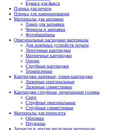
Бумага для факса
Изделия для прокладки кабеля и электромонт
Пленка для печати
Арматура кабельная/изоляционные
Пленка для ламинирования
материалы
Материалы для заправки
Гильза соединительная для
Тонер для заправки
алюминиевых проводников под
Чернила и заправки
опрессовку
Фотобарабаны
Гильза соединительная для медны
Оригинальные расходные материалы
проводников под опрессовку
Для лазерных устройств печати
Гильза соединительная со срывны
Ленточные картриджи
болтами
Матричные картриджи
Заглушка термоусадочная концева
Опции
Зажим соединительный,
Струйные картриджи
ответвительный
Термопленки
Лубрикант-гель для смазки кабеля
Картриджи лазерные, тонер-картриджи
Муфта кабельная концевая
Лазерные оригинальные
Муфта кабельная соединительная
Лазерные совместимые
Наконечник быстроразмыкаемый
Картриджи струйные, печатающие головы
Наконечник кабельный со срывн
Снпч
болтами
Струйные оригинальные
Наконечник кабельный трубчатый
Струйные совместимые
медных проводников
Материалы для переплета
Наконечник обжимной кабельный
Обложки
алюминиевых проводников
Пружины
Наконечник обжимной кабельный
Запчасти и другие расходные материалы
медных проводников