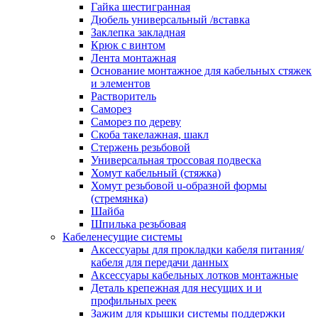
канала в стену/потолок/щит
Гайка шестигранная
Соединитель на стык для настенн
Дюбель универсальный /вставка
кабель-канала
Заклепка закладная
Соединитель/накладка на стык для
Крюк с винтом
кабель-канала
Лента монтажная
Угол внешний для кабель-канала
Основание монтажное для кабельных стяжек
Угол внешний для настенного каб
и элементов
канала
Растворитель
Угол внутренний для кабель-канал
Саморез
Угол т-образный для кабель-канал
Саморез по дереву
Колодки клеммные
Скоба такелажная, шакл
Аксессуары для клеммной колодк
Стержень резьбовой
Колодка заземления клеммная
Универсальная троссовая подвеска
Нулевая шина
Хомут кабельный (стяжка)
Одно-многополюсная клеммная
Хомут резьбовой u-образной формы
колодка
(стремянка)
Перегородка концевая и
Шайба
разделительная для клеммной кол
Шпилька резьбовая
Проходная клеммная колодка
Кабеленесущие системы
Торцевая клемма клеммной колод
Аксессуары для прокладки кабеля питания/
Короба кабельные
кабеля для передачи данных
Короб распределительный щелево
Аксессуары кабельных лотков монтажные
Материал монтажный
Деталь крепежная для несущих и и
Держатель кабельный зажимной
профильных реек
Зажим балочный
Зажим для крышки системы поддержки