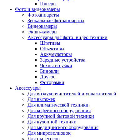
Внешние аккумуляторы
Плееры
Гарнитуры для телефонов
Фото и видеокамеры
Держатели и подставки
Фотоаппараты
Док станции
Зеркальные фотоаппараты
Зарядные устройства
Видеокамеры
Защитные стекла для смартфонов
Экшн-камеры
Кабели и шлейфы
Аксессуары для фото- видео техники
Моноподы
Штативы
Пленки для планшетов
Объективы
Прочие аксессуары для телефонов
Аккумуляторы
Стилусы
Зарядные устройства
Трекеры
Чехлы и сумки
Чехлы для планшетов
Бинокли
Чехлы для смартфонов
Другое
Аксессуары для смарт-часов
Фоторамки
Аксессуары к планшетам для рисования
Аксессуары
Офис
Для воздухоочистителей и увлажнителей
Принтеры лазерные
Для вытяжек
Принтеры струйные
Для климатической техники
Принтеры матричные
Для кофейного оборудования
Мфу лазерные
Для крупной бытовой техники
Мфу струйные
Для кухонной техники
Мфу светодиодные
Для медицинского оборудования
Портативные принтеры
Для микроволновок
Принтеры для печати наклеек
Для пылесосов