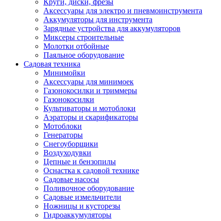
Круги, диски, фрезы
Автолампы
Аксессуары для электро и пневмоинструмента
Автомобильные провода, кабели, адапт
Аккумуляторы для инструмента
Автомобильный инструмент
Зарядные устройства для аккумуляторов
Автохимия
Миксеры строительные
Аккумуляторы, зарядные устройства, ка
Молотки отбойные
Домкраты
Паяльное оборудование
Компрессоры и манометры
Садовая техника
Пылесосы автомобильные
Минимойки
Разветвители и адаптеры прикуривателя
Аксессуары для минимоек
Термохолодильники
Газонокосилки и триммеры
Шумоизоляция
Газонокосилки
Щетки стеклоочистителей
Культиваторы и мотоблоки
Прочие аксессуары для автомобилей
Аэраторы и скарификаторы
Велосипеды и самокаты
Мотоблоки
Электротранспорт
Генераторы
Радиоуправляемые модели
Снегоуборщики
Аксессуары для велосипедов
Воздуходувки
аксессуары для радиоуправляемых моделей
Цепные и бензопилы
Расходные материалы
Оснастка к садовой технике
Бумага разная
Садовые насосы
Бумага для офисной техники
Поливочное оборудование
Бумага для профессиональной печати
Садовые измельчители
Фотобумага
Ножницы и кусторезы
Наклейки
Гидроаккумуляторы
Термобумага