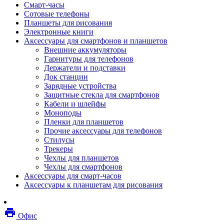
Смарт-часы
Мебель
Сотовые телефоны
Стулья и кресла
Планшеты для рисования
Столы
Электронные книги
Мебельные аксессуары
Аксессуары для смартфонов и планшетов
Аксессуары для кресел
Внешние аккумуляторы
Вешалки
Гарнитуры для телефонов
Коврики защитные
Держатели и подставки
Эргономика
Док станции
Опции для устройств печати, копирования и
Зарядные устройства
сканирования
Защитные стекла для смартфонов
Сетевое оборудование
Кабели и шлейфы
Маршрутизаторы
Моноподы
Модемы
Пленки для планшетов
Точки доступа
Прочие аксессуары для телефонов
Сетевые адаптеры
Стилусы
Коммутаторы
Трекеры
Расширители беспроводной сети
Чехлы для планшетов
Wi-fi антенны
Чехлы для смартфонов
Инструмент
Аксессуары для смарт-часов
Кабель
Аксессуары к планшетам для рисования
Монтажные компоненты
Медиаконвертеры и трансиверы
Межсетевые экраны
local_printshop
Видеоконференцсвязь
Офис
видеотерминалы