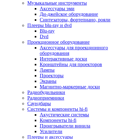
Для микроволновок
Музыкальные инструменты
Для пылесосов
Аксессуары эми
Для техники по уходу за одеждой
Ди-джейское оборудование
Для техники по уходу за собой
Синтезаторы, фортепиано, рояли
Для фильтров воды
Плееры blu-ray и dvd
Дополнительные принадлежности
Blu-ray
Телевизоры и аксессуары
Dvd
Телевизоры
Проекционное оборудование
Аксессуары для телевизоров
Аксессуары для проекционного
Комплекты спутникового тв
оборудования
Кронштейны и подставки для тв
Интерактивные доски
Приставки smart box
Кронштейны для проекторов
Прочие аксессуары для тв
Лампы
Пульты ду
Проекторы
Тв антенны
Экраны
Цифровые тв ресиверы
Магнитно-маркерные доски
Профессиональные панели
Радиобудильники
Смартфоны и планшеты
Радиоприемники
Смартфоны
Саундбары
Планшетные устройства
Системы и компоненты hi-fi
Смарт-часы
Акустические системы
Сотовые телефоны
Компоненты hi-fi
Планшеты для рисования
Проигрыватели винила
Электронные книги
Усилители
Аксессуары для смартфонов и планшетов
Плееры и аксессуары