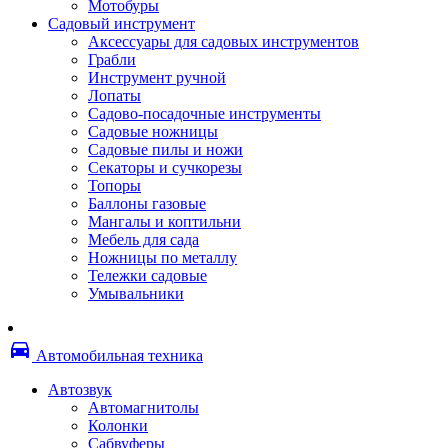
Мотобуры
Термоленты
Садовый инструмент
Бумага для факса
Аксессуары для садовых инструментов
Пленка для печати
Грабли
Пленка для ламинирования
Инструмент ручной
Материалы для заправки
Лопаты
Тонер для заправки
Садово-посадочные инструменты
Чернила и заправки
Садовые ножницы
Фотобарабаны
Садовые пилы и ножи
Оригинальные расходные материалы
Секаторы и сучкорезы
Для лазерных устройств печати
Топоры
Ленточные картриджи
Баллоны газовые
Матричные картриджи
Мангалы и коптильни
Опции
Мебель для сада
Струйные картриджи
Ножницы по металлу
Термопленки
Тележки садовые
Картриджи лазерные, тонер-картриджи
Умывальники
Лазерные оригинальные
Лазерные совместимые
Картриджи струйные, печатающие головы
directions_car
Снпч
Автомобильная техника
Струйные оригинальные
Струйные совместимые
Автозвук
Материалы для переплета
Автомагнитолы
Обложки
Колонки
Пружины
Сабвуферы