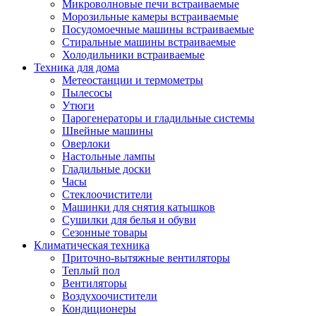
Игровые приставки и аксессуары
Микроволновые печи встраиваемые
Аксессуары к игровым приставка
Морозильные камеры встраиваемые
Музыкальные инструменты
Посудомоечные машины встраиваемые
Аксессуары эми
Стиральные машины встраиваемые
Ди-джейское оборудование
Холодильники встраиваемые
Синтезаторы, фортепиано, рояли
Техника для дома
Плееры blu-ray и dvd
Метеостанции и термометры
Blu-ray
Пылесосы
Dvd
Утюги
Проекционное оборудование
Парогенераторы и гладильные системы
Аксессуары для проекционного
Швейные машины
оборудования
Оверлоки
Интерактивные доски
Настольные лампы
Кронштейны для проекторов
Гладильные доски
Лампы
Часы
Проекторы
Стеклоочистители
Экраны
Машинки для снятия катышков
Магнитно-маркерные доски
Сушилки для белья и обуви
Радиобудильники
Сезонные товары
Радиоприемники
Климатическая техника
Саундбары
Приточно-вытяжные вентиляторы
Системы и компоненты hi-fi
Теплый пол
Акустические системы
Вентиляторы
Компоненты hi-fi
Воздухоочистители
Проигрыватели винила
Кондиционеры