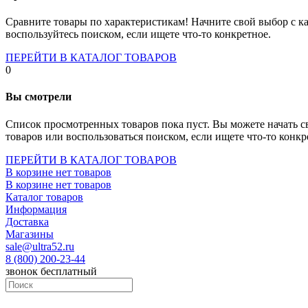
Socket-1700
Socket-1150
Сравните товары по характеристикам! Начните свой выбор с ка
Socket-2066
воспользуйтесь поиском, если ищете что-то конкретное.
Socket-775
Socket-fm2
ПЕРЕЙТИ В КАТАЛОГ ТОВАРОВ
Socket-am4
0
Socket-trx4
Материнские платы для серверов
Вы смотрели
Процессоры
Socket- amd am4
Список просмотренных товаров пока пуст. Вы можете начать с
Socket- intel s1151
товаров или воспользоваться поиском, если ищете что-то конкр
Socket- intel s2066
socket- intel s1200
ПЕРЕЙТИ В КАТАЛОГ ТОВАРОВ
Socket- intel s1700
В корзине нет товаров
Процессоры для серверов
В корзине нет товаров
Видеокарты
Каталог товаров
Оперативная память
Информация
Память ddr2
Доставка
Память ddr3
Магазины
Память ddr4
sale@ultra52.ru
Память ddr5
8 (800) 200-23-44
Память sodimm
звонок бесплатный
Память для серверов
Устройства охлаждения
Жидкостное охлаждение