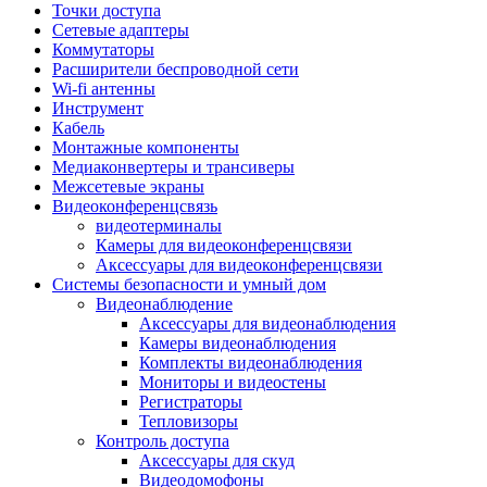
Штроборезы
Точки доступа
Фрезеры
Сетевые адаптеры
Степлеры строительные
Коммутаторы
Станки
Расширители беспроводной сети
Пистолеты клеевые
Wi-fi антенны
Удлинители силовые
Инструмент
Пилки и полотна
Кабель
Граверы
Монтажные компоненты
Наборы бит и сверел
Медиаконвертеры и трансиверы
Инструмент многофункциональный
Межсетевые экраны
Круги, диски, фрезы
Видеоконференцсвязь
Аксессуары для электро и
видеотерминалы
пневмоинструмента
Камеры для видеоконференцсвязи
Аккумуляторы для инструмента
Аксессуары для видеоконференцсвязи
Зарядные устройства для аккумуляторов
Системы безопасности и умный дом
Миксеры строительные
Видеонаблюдение
Молотки отбойные
Аксессуары для видеонаблюдения
Паяльное оборудование
Камеры видеонаблюдения
Садовая техника
Комплекты видеонаблюдения
Минимойки
Мониторы и видеостены
Аксессуары для минимоек
Регистраторы
Газонокосилки и триммеры
Тепловизоры
Газонокосилки
Контроль доступа
Культиваторы и мотоблоки
Аксессуары для скуд
Аэраторы и скарификаторы
Видеодомофоны