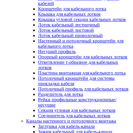
Зажим несущего троса
кабелей
Зажим/клипса для крепления труб
Кронштейн для кабельного лотка
Скоба крепежная
Крышка для кабельных лотков
Скоба с гвоздем
Крышка угловой секции кабельных лотков
Соединитель провода
Лоток кабельный лестничный
Материалы для подключения
Лоток кабельный листовой
Аксессуары для распределительн
Лоток кабельный проволочный
коробок/корпусов для монтажа в с
Настенный и потолочный кронштейн для
и в потолке
кабельного лотка
Зажим безвинтовой клеммный
Несущий профиль
Коробка клеммная
Опорный кронштейн для кабельных лотков
Коробка распределительная для
Ответвление т-образное для кабельных
потолочных светильников
лотков
Крышка для распределительной
Пластина монтажная для кабельного лотка
коробки/корпуса для монтажа в ст
Потолочный кронштейн для системы
в потолке
прокладки кабеля
Распределительная коробка/корпус
Потолочный профиль для кабельных лотков
монтажа в стене и в потолке
Разделитель для лотка
Распределительная коробка/корпус
Рейки профильные конструкционные/
монтажа на стене и на потолке
несущие
Система электромонтажных колонн
Секция угловая для кабельных лотков
Электромонтажная колонна
Соединитель для кабельных лотков
Системы ввода для кабелей и проводов
Каналы настенного и потолочного монтажа
Ввод кабельный/сальник
Заглушка для кабель-канала
Уплотнитель для кабельного разъе
Зажим кабельный для кабель-канала