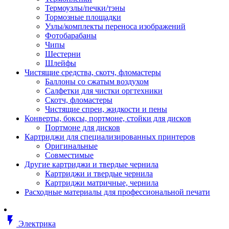
Втулка изолирующая
Термоузлы/печки/тэны
Гайка длинная
Тормозные площадки
Гайка скользящая
Узлы/комплекты переноса изображений
Гайка стопорная
Фотобарабаны
Гайка шестигранная
Чипы
Дюбель универсальный /вставка
Шестерни
Заклепка закладная
Шлейфы
Крюк с винтом
Чистящие средства, скотч, фломастеры
Лента монтажная
Баллоны со сжатым воздухом
Основание монтажное для кабель
Салфетки для чистки оргтехники
стяжек и элементов
Скотч, фломастеры
Растворитель
Чистящие спреи, жидкости и пены
Саморез
Конверты, боксы, портмоне, стойки для дисков
Саморез по дереву
Портмоне для дисков
Скоба такелажная, шакл
Картриджи для специализированных принтеров
Стержень резьбовой
Оригинальные
Универсальная троссовая подвеска
Совместимые
Хомут кабельный (стяжка)
Другие картриджи и твердые чернила
Хомут резьбовой u-образной фор
Картриджи и твердые чернила
(стремянка)
Картриджи матричные, чернила
Шайба
Расходные материалы для профессиональной печати
Шпилька резьбовая
Кабеленесущие системы
Аксессуары для прокладки кабеля
flash_on
питания/ кабеля для передачи дан
Электрика