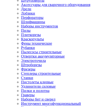
Шуруповерты
Ножницы по металлу
Аксессуары для сварочного оборудования
Тележки садовые
Дрели
Умывальники
Лобзики
Автомобильная техника
Перфораторы
Автозвук
Шлифмашины
Автомагнитолы
Наборы инструментов
Колонки
Пилы
Сабвуферы
Плиткорезы
Усилители
Краскопульты
Модуляторы fm
Фены технические
Аксессуары
Рубанки
Электроника
Пылесосы строительные
Видеорегистраторы
Отвертки аккумуляторные
Радар-детекторы
Электроточила
Парковочные радары
Штроборезы
Навигаторы и аксессуары
Фрезеры
Аксессуары к навигаторам
Степлеры строительные
Навигаторы
Станки
Алкотестеры
Пистолеты клеевые
Камеры заднего вида
Удлинители силовые
Автомобильные антенны
Пилки и полотна
Сигнализации автомобильные
Граверы
Автоинверторы
Наборы бит и сверел
Телевизоры и мониторы автомобильные
Инструмент многофункциональный
Аксессуары