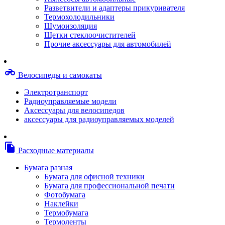
Степлерные скобы, скрепки
Разветвители и адаптеры прикуривателя
Термопленки
Термохолодильники
Термоузлы/печки/тэны
Шумоизоляция
Тормозные площадки
Щетки стеклоочистителей
Узлы/комплекты переноса изображений
Прочие аксессуары для автомобилей
Фотобарабаны
Чипы
Шестерни
motorcycle
Велосипеды и самокаты
Шлейфы
Чистящие средства, скотч, фломастеры
Электротранспорт
Баллоны со сжатым воздухом
Радиоуправляемые модели
Салфетки для чистки оргтехники
Аксессуары для велосипедов
Скотч, фломастеры
аксессуары для радиоуправляемых моделей
Чистящие спреи, жидкости и пены
Конверты, боксы, портмоне, стойки для диско
Портмоне для дисков
file_copy
Расходные материалы
Картриджи для специализированных принтер
Оригинальные
Бумага разная
Совместимые
Бумага для офисной техники
Другие картриджи и твердые чернила
Бумага для профессиональной печати
Картриджи и твердые чернила
Фотобумага
Картриджи матричные, чернила
Наклейки
Расходные материалы для профессиональной
Термобумага
печати
Термоленты
Электрика