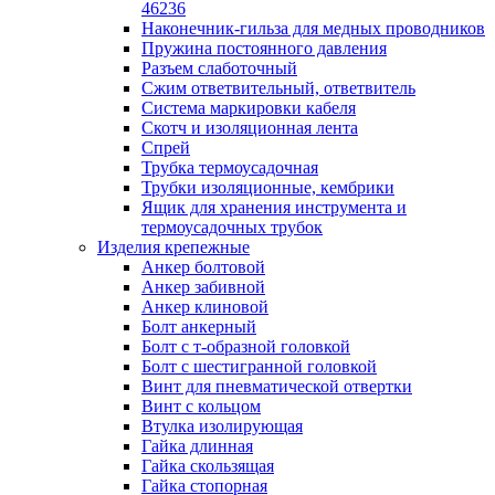
лотков
46236
Разделитель для лотка
Наконечник-гильза для медных проводников
Рейки профильные конструкционн
Пружина постоянного давления
несущие
Разъем слаботочный
Секция угловая для кабельных лот
Сжим ответвительный, ответвитель
Соединитель для кабельных лотко
Система маркировки кабеля
Каналы настенного и потолочного монт
Скотч и изоляционная лента
Заглушка для кабель-канала
Спрей
Зажим кабельный для кабель-кана
Трубка термоусадочная
Кабель-канал
Трубки изоляционные, кембрики
Кабель-канал напольный
Ящик для хранения инструмента и
Кабель-канал настенный (парапет
термоусадочных трубок
Коробка монтажная для настенног
Изделия крепежные
кабель-канала
Анкер болтовой
Коробка распределительная для си
Анкер забивной
кабель-каналов
Анкер клиновой
Крышка для настенного кабель-ка
Болт анкерный
Панель лицевая для настенного ка
Болт с т-образной головкой
канала
Болт с шестигранной головкой
Перегородка разделительная для
Винт для пневматической отвертки
настенного кабель-канала
Винт с кольцом
Переходник для кабель-канала
Втулка изолирующая
Поворот для кабель-канала
Гайка длинная
Поворот для настенного кабель-ка
Гайка скользящая
Рамка для ввода настенного кабель
Гайка стопорная