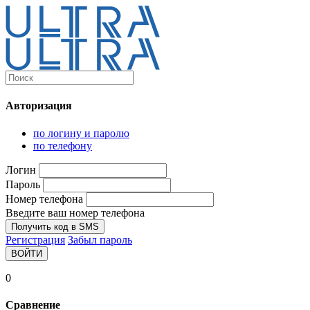
Каталог
Ultra-выгодно!
Авторизация
Компьютеры и комплектующие
Ноутбуки
по логину и паролю
Персональные компьютеры
по телефону
Моноблоки
Мониторы
Логин
Комплектующие
Пароль
Корпуса
Номер телефона
Аксессуары для корпусов
Корпуса fullatx и atx
Введите ваш номер телефона
Корпуса matx
Получить код в SMS
Корпуса miniitx
Регистрация
Забыл пароль
Корпуса для серверов
ВОЙТИ
Материнские платы
Cpu integrated
0
Socket-1151
Socket-1200
Сравнение