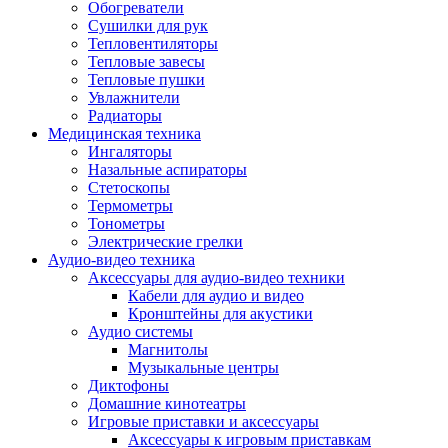
Усилители
Обогреватели
Плееры и аксессуары
Сушилки для рук
Плееры
Тепловентиляторы
Фото и видеокамеры
Тепловые завесы
Фотоаппараты
Тепловые пушки
Зеркальные фотоаппараты
Увлажнители
Видеокамеры
Радиаторы
Экшн-камеры
Медицинская техника
Аксессуары для фото- видео техники
Ингаляторы
Штативы
Назальные аспираторы
Объективы
Стетоскопы
Аккумуляторы
Термометры
Зарядные устройства
Тонометры
Чехлы и сумки
Электрические грелки
Бинокли
Аудио-видео техника
Другое
Аксессуары для аудио-видео техники
Фоторамки
Кабели для аудио и видео
Аксессуары
Кронштейны для акустики
Для воздухоочистителей и увлажнителе
Аудио системы
Для вытяжек
Магнитолы
Для климатической техники
Музыкальные центры
Для кофейного оборудования
Диктофоны
Для крупной бытовой техники
Домашние кинотеатры
Для кухонной техники
Игровые приставки и аксессуары
Для медицинского оборудования
Аксессуары к игровым приставкам