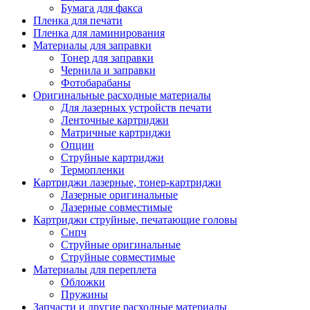
Бумага для факса
Изделия для прокладки кабеля и электромонт
Пленка для печати
Арматура кабельная/изоляционные
Пленка для ламинирования
материалы
Материалы для заправки
Гильза соединительная для
Тонер для заправки
алюминиевых проводников под
Чернила и заправки
опрессовку
Фотобарабаны
Гильза соединительная для медны
Оригинальные расходные материалы
проводников под опрессовку
Для лазерных устройств печати
Гильза соединительная со срывны
Ленточные картриджи
болтами
Матричные картриджи
Заглушка термоусадочная концева
Опции
Зажим соединительный,
Струйные картриджи
ответвительный
Термопленки
Лубрикант-гель для смазки кабеля
Картриджи лазерные, тонер-картриджи
Муфта кабельная концевая
Лазерные оригинальные
Муфта кабельная соединительная
Лазерные совместимые
Наконечник быстроразмыкаемый
Картриджи струйные, печатающие головы
Наконечник кабельный со срывн
Снпч
болтами
Струйные оригинальные
Наконечник кабельный трубчатый
Струйные совместимые
медных проводников
Материалы для переплета
Наконечник обжимной кабельный
Обложки
алюминиевых проводников
Пружины
Наконечник обжимной кабельный
Запчасти и другие расходные материалы
медных проводников