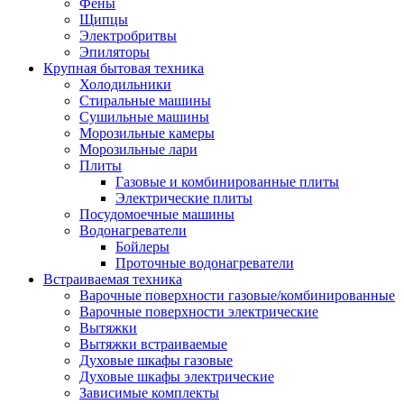
Воздухоочистители
Фены
Кондиционеры
Щипцы
Обогреватели
Электробритвы
Сушилки для рук
Эпиляторы
Тепловентиляторы
Крупная бытовая техника
Тепловые завесы
Холодильники
Тепловые пушки
Стиральные машины
Увлажнители
Сушильные машины
Радиаторы
Морозильные камеры
Медицинская техника
Морозильные лари
Ингаляторы
Плиты
Назальные аспираторы
Газовые и комбинированные плиты
Стетоскопы
Электрические плиты
Термометры
Посудомоечные машины
Тонометры
Водонагреватели
Электрические грелки
Бойлеры
Аудио-видео техника
Проточные водонагреватели
Аксессуары для аудио-видео техники
Встраиваемая техника
Кабели для аудио и видео
Варочные поверхности газовые/комбинированные
Кронштейны для акустики
Варочные поверхности электрические
Аудио системы
Вытяжки
Магнитолы
Вытяжки встраиваемые
Музыкальные центры
Духовые шкафы газовые
Диктофоны
Духовые шкафы электрические
Домашние кинотеатры
Зависимые комплекты