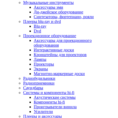
Для микроволновок
Музыкальные инструменты
Для пылесосов
Аксессуары эми
Для техники по уходу за одеждой
Ди-джейское оборудование
Для техники по уходу за собой
Синтезаторы, фортепиано, рояли
Для фильтров воды
Плееры blu-ray и dvd
Дополнительные принадлежности
Blu-ray
Телевизоры и аксессуары
Dvd
Телевизоры
Проекционное оборудование
Аксессуары для телевизоров
Аксессуары для проекционного
Комплекты спутникового тв
оборудования
Кронштейны и подставки для тв
Интерактивные доски
Приставки smart box
Кронштейны для проекторов
Прочие аксессуары для тв
Лампы
Пульты ду
Проекторы
Тв антенны
Экраны
Цифровые тв ресиверы
Магнитно-маркерные доски
Профессиональные панели
Радиобудильники
Смартфоны и планшеты
Радиоприемники
Смартфоны
Саундбары
Планшетные устройства
Системы и компоненты hi-fi
Смарт-часы
Акустические системы
Сотовые телефоны
Компоненты hi-fi
Планшеты для рисования
Проигрыватели винила
Электронные книги
Усилители
Аксессуары для смартфонов и планшетов
Плееры и аксессуары