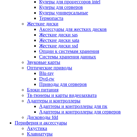
Кулеры для процессоров intel
Микрофоны
Кулеры для серверов
Элементы питания, батарейки
Кулеры универсальные
Портмоне, боксы, стойки для дисков
Термопаста
Презентеры
Жесткие диски
Виртуальные очки
Аксессуары для жестких дисков
Аксессуары и опции для ноутбуков
Жесткие диски sas
Клавиатуры для ноутбуков
Жесткие диски sata
Сумки
Жесткие диски ssd
Адаптеры и зарядные устройства
Опции к системам хранения
Подставки
Системы хранения данных
Док станции, порт репликаторы
Звуковые карты
Батареи
Оптические приводы
Разное
Blu-ray
Носители информации
Dvd-rw
Внешние жесткие диски
Приводы для серверов
Карты памяти
Блоки питания
Оптические носители
Тв-тюнеры и карты видеозахвата
Blu-ray
Адаптеры и контроллеры
Cd-r
Адаптеры и контроллеры для пк
Cd-rw
Адаптеры и контроллеры для серверов
Dvd-r
Дисководы fdd
Dvdr
Периферия и аксессуары
Dvdrw
Акустика
Флешки
Клавиатуры
Серверы