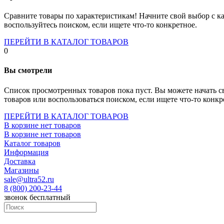
Socket-1700
Socket-1150
Сравните товары по характеристикам! Начните свой выбор с ка
Socket-2066
воспользуйтесь поиском, если ищете что-то конкретное.
Socket-775
Socket-fm2
ПЕРЕЙТИ В КАТАЛОГ ТОВАРОВ
Socket-am4
0
Socket-trx4
Материнские платы для серверов
Вы смотрели
Процессоры
Socket- amd am4
Список просмотренных товаров пока пуст. Вы можете начать с
Socket- intel s1151
товаров или воспользоваться поиском, если ищете что-то конкр
Socket- intel s2066
socket- intel s1200
ПЕРЕЙТИ В КАТАЛОГ ТОВАРОВ
Socket- intel s1700
В корзине нет товаров
Процессоры для серверов
В корзине нет товаров
Видеокарты
Каталог товаров
Оперативная память
Информация
Память ddr2
Доставка
Память ddr3
Магазины
Память ddr4
sale@ultra52.ru
Память ddr5
8 (800) 200-23-44
Память sodimm
звонок бесплатный
Память для серверов
Устройства охлаждения
Жидкостное охлаждение