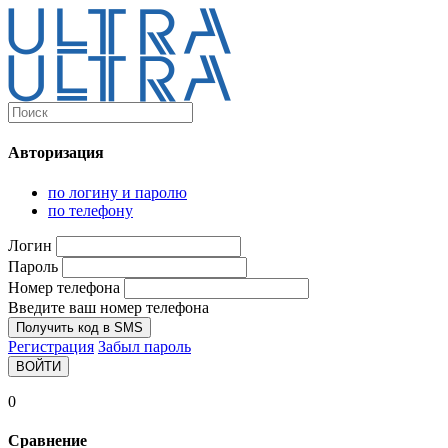
Каталог
Ultra-выгодно!
Авторизация
Компьютеры и комплектующие
Ноутбуки
по логину и паролю
Персональные компьютеры
по телефону
Моноблоки
Мониторы
Логин
Комплектующие
Пароль
Корпуса
Номер телефона
Аксессуары для корпусов
Корпуса fullatx и atx
Введите ваш номер телефона
Корпуса matx
Получить код в SMS
Корпуса miniitx
Регистрация
Забыл пароль
Корпуса для серверов
ВОЙТИ
Материнские платы
Cpu integrated
0
Socket-1151
Socket-1200
Сравнение