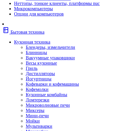
Неттопы, тонкие клиенты, платформы nuc
Фены
Микрокомпьютеры
Щипцы
Опции для компьютеров
Электробритвы
Эпиляторы
Крупная бытовая техника
kitchen
Холодильники
Бытовая техника
Стиральные машины
Сушильные машины
Кухонная техника
Морозильные камеры
Блендеры, измельчители
Морозильные лари
Блинницы
Плиты
Вакуумные упаковщики
Газовые и комбинированные плит
Весы кухонные
Электрические плиты
Гриль
Посудомоечные машины
Дистилляторы
Водонагреватели
Йогуртницы
Бойлеры
Кофеварки и кофемашины
Проточные водонагреватели
Кофемолки
Встраиваемая техника
Кухонные комбайны
Варочные поверхности газовые/
Ломтерезки
комбинированные
Микроволновые печи
Варочные поверхности электрические
Миксеры
Вытяжки
Мини-печи
Вытяжки встраиваемые
Мойки
Духовые шкафы газовые
Мультиварки
Духовые шкафы электрические