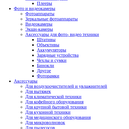
Внешние аккумуляторы
Плееры
Гарнитуры для телефонов
Фото и видеокамеры
Держатели и подставки
Фотоаппараты
Док станции
Зеркальные фотоаппараты
Зарядные устройства
Видеокамеры
Защитные стекла для смартфонов
Экшн-камеры
Кабели и шлейфы
Аксессуары для фото- видео техники
Моноподы
Штативы
Пленки для планшетов
Объективы
Прочие аксессуары для телефонов
Аккумуляторы
Стилусы
Зарядные устройства
Трекеры
Чехлы и сумки
Чехлы для планшетов
Бинокли
Чехлы для смартфонов
Другое
Аксессуары для смарт-часов
Фоторамки
Аксессуары к планшетам для рисования
Аксессуары
Офис
Для воздухоочистителей и увлажнителей
Принтеры лазерные
Для вытяжек
Принтеры струйные
Для климатической техники
Принтеры матричные
Для кофейного оборудования
Мфу лазерные
Для крупной бытовой техники
Мфу струйные
Для кухонной техники
Мфу светодиодные
Для медицинского оборудования
Портативные принтеры
Для микроволновок
Принтеры для печати наклеек
Для пылесосов