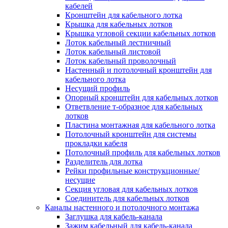
Зажим несущего троса
кабелей
Зажим/клипса для крепления труб
Кронштейн для кабельного лотка
Скоба крепежная
Крышка для кабельных лотков
Скоба с гвоздем
Крышка угловой секции кабельных лотков
Соединитель провода
Лоток кабельный лестничный
Материалы для подключения
Лоток кабельный листовой
Аксессуары для распределительн
Лоток кабельный проволочный
коробок/корпусов для монтажа в с
Настенный и потолочный кронштейн для
и в потолке
кабельного лотка
Зажим безвинтовой клеммный
Несущий профиль
Коробка клеммная
Опорный кронштейн для кабельных лотков
Коробка распределительная для
Ответвление т-образное для кабельных
потолочных светильников
лотков
Крышка для распределительной
Пластина монтажная для кабельного лотка
коробки/корпуса для монтажа в ст
Потолочный кронштейн для системы
в потолке
прокладки кабеля
Распределительная коробка/корпус
Потолочный профиль для кабельных лотков
монтажа в стене и в потолке
Разделитель для лотка
Распределительная коробка/корпус
Рейки профильные конструкционные/
монтажа на стене и на потолке
несущие
Система электромонтажных колонн
Секция угловая для кабельных лотков
Электромонтажная колонна
Соединитель для кабельных лотков
Системы ввода для кабелей и проводов
Каналы настенного и потолочного монтажа
Ввод кабельный/сальник
Заглушка для кабель-канала
Уплотнитель для кабельного разъе
Зажим кабельный для кабель-канала