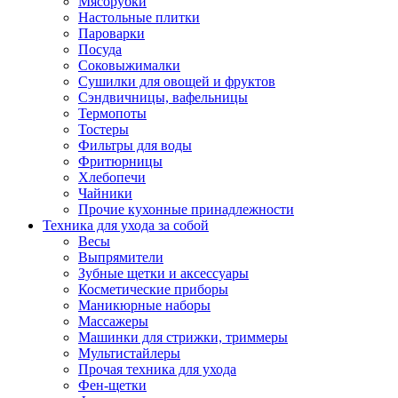
Мясорубки
Зависимые комплекты
Настольные плитки
Микроволновые печи встраиваемые
Пароварки
Морозильные камеры встраиваемые
Посуда
Посудомоечные машины встраиваемые
Соковыжималки
Стиральные машины встраиваемые
Сушилки для овощей и фруктов
Холодильники встраиваемые
Сэндвичницы, вафельницы
Техника для дома
Термопоты
Метеостанции и термометры
Тостеры
Пылесосы
Фильтры для воды
Утюги
Фритюрницы
Парогенераторы и гладильные системы
Хлебопечи
Швейные машины
Чайники
Оверлоки
Прочие кухонные принадлежности
Настольные лампы
Техника для ухода за собой
Гладильные доски
Весы
Часы
Выпрямители
Стеклоочистители
Зубные щетки и аксессуары
Машинки для снятия катышков
Косметические приборы
Сушилки для белья и обуви
Маникюрные наборы
Сезонные товары
Массажеры
Климатическая техника
Машинки для стрижки, триммеры
Приточно-вытяжные вентиляторы
Мультистайлеры
Теплый пол
Прочая техника для ухода
Вентиляторы
Фен-щетки