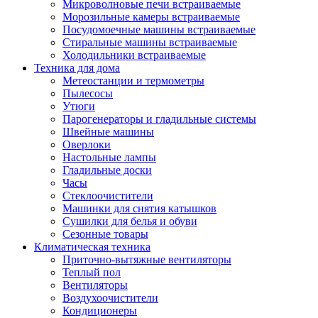
Игровые приставки и аксессуары
Микроволновые печи встраиваемые
Аксессуары к игровым приставка
Морозильные камеры встраиваемые
Музыкальные инструменты
Посудомоечные машины встраиваемые
Аксессуары эми
Стиральные машины встраиваемые
Ди-джейское оборудование
Холодильники встраиваемые
Синтезаторы, фортепиано, рояли
Техника для дома
Плееры blu-ray и dvd
Метеостанции и термометры
Blu-ray
Пылесосы
Dvd
Утюги
Проекционное оборудование
Парогенераторы и гладильные системы
Аксессуары для проекционного
Швейные машины
оборудования
Оверлоки
Интерактивные доски
Настольные лампы
Кронштейны для проекторов
Гладильные доски
Лампы
Часы
Проекторы
Стеклоочистители
Экраны
Машинки для снятия катышков
Магнитно-маркерные доски
Сушилки для белья и обуви
Радиобудильники
Сезонные товары
Радиоприемники
Климатическая техника
Саундбары
Приточно-вытяжные вентиляторы
Системы и компоненты hi-fi
Теплый пол
Акустические системы
Вентиляторы
Компоненты hi-fi
Воздухоочистители
Проигрыватели винила
Кондиционеры