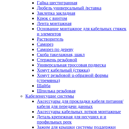
канала в стену/потолок/щит
Гайка шестигранная
Соединитель на стык для настенн
Дюбель универсальный /вставка
кабель-канала
Заклепка закладная
Соединитель/накладка на стык для
Крюк с винтом
кабель-канала
Лента монтажная
Угол внешний для кабель-канала
Основание монтажное для кабельных стяжек
Угол внешний для настенного каб
и элементов
канала
Растворитель
Угол внутренний для кабель-канал
Саморез
Угол т-образный для кабель-канал
Саморез по дереву
Колодки клеммные
Скоба такелажная, шакл
Аксессуары для клеммной колодк
Стержень резьбовой
Колодка заземления клеммная
Универсальная троссовая подвеска
Нулевая шина
Хомут кабельный (стяжка)
Одно-многополюсная клеммная
Хомут резьбовой u-образной формы
колодка
(стремянка)
Перегородка концевая и
Шайба
разделительная для клеммной кол
Шпилька резьбовая
Проходная клеммная колодка
Кабеленесущие системы
Торцевая клемма клеммной колод
Аксессуары для прокладки кабеля питания/
Короба кабельные
кабеля для передачи данных
Короб распределительный щелево
Аксессуары кабельных лотков монтажные
Материал монтажный
Деталь крепежная для несущих и и
Держатель кабельный зажимной
профильных реек
Зажим балочный
Зажим для крышки системы поддержки