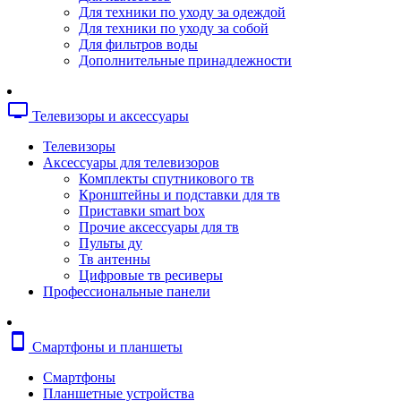
Копировальные аппараты
Для техники по уходу за одеждой
Сканеры
Для техники по уходу за собой
Плоттеры
Для фильтров воды
Ламинаторы
Дополнительные принадлежности
Переплетчики
Резаки
Шредеры
tv
Телевизоры и аксессуары
Телефония
Аксессуары для телефонов
Телевизоры
Атс и модули
Аксессуары для телевизоров
Рации
Комплекты спутникового тв
Консоли для мини-атс
Кронштейны и подставки для тв
Системные телефоны
Приставки smart box
Телефоны
Прочие аксессуары для тв
Телефоны dect
Пульты ду
Телефоны ip
Тв антенны
Voip шлюзы
Цифровые тв ресиверы
Торговое оборудование
Профессиональные панели
Детектор валют
Сейфы
Сканеры штрихкодов
smartphone
Смартфоны и планшеты
Счетчики банкнот
Терминалы сбора данных
Смартфоны
Аксессуары для торгового оборудовани
Планшетные устройства
Калькуляторы