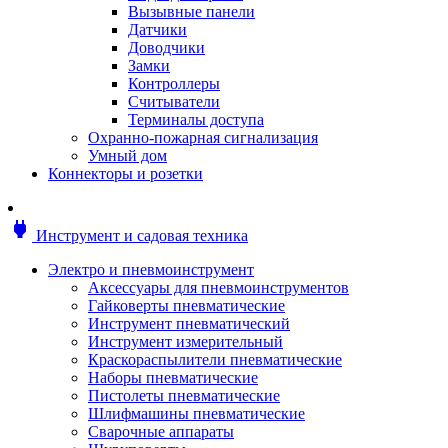
Мотоблоки
Вызывные панели
Генераторы
Датчики
Снегоуборщики
Доводчики
Воздуходувки
Замки
Цепные и бензопилы
Контроллеры
Оснастка к садовой технике
Считыватели
Садовые насосы
Терминалы доступа
Поливочное оборудование
Охранно-пожарная сигнализация
Садовые измельчители
Умный дом
Ножницы и кусторезы
Коннекторы и розетки
Гидроаккумуляторы
Мотобуры
Садовый инструмент
power
Инструмент и садовая техника
Аксессуары для садовых инструментов
Грабли
Электро и пневмоинструмент
Инструмент ручной
Аксессуары для пневмоинструментов
Лопаты
Гайковерты пневматические
Садово-посадочные инструменты
Инструмент пневматический
Садовые ножницы
Инструмент измерительный
Садовые пилы и ножи
Краскораспылители пневматические
Секаторы и сучкорезы
Наборы пневматические
Топоры
Пистолеты пневматические
Баллоны газовые
Шлифмашины пневматические
Мангалы и коптильни
Сварочные аппараты
Мебель для сада