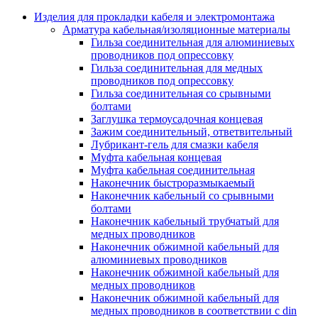
Аксессуары кабельных лотков
монтажные
Изделия для прокладки кабеля и электромонтажа
Деталь крепежная для несущих и 
Арматура кабельная/изоляционные материалы
профильных реек
Гильза соединительная для алюминиевых
Зажим для крышки системы
проводников под опрессовку
поддержки кабелей
Гильза соединительная для медных
Кронштейн для кабельного лотка
проводников под опрессовку
Крышка для кабельных лотков
Гильза соединительная со срывными
Крышка угловой секции кабельны
болтами
лотков
Заглушка термоусадочная концевая
Лоток кабельный лестничный
Зажим соединительный, ответвительный
Лоток кабельный листовой
Лубрикант-гель для смазки кабеля
Лоток кабельный проволочный
Муфта кабельная концевая
Настенный и потолочный кроншт
Муфта кабельная соединительная
для кабельного лотка
Наконечник быстроразмыкаемый
Несущий профиль
Наконечник кабельный со срывными
Опорный кронштейн для кабельн
болтами
лотков
Наконечник кабельный трубчатый для
Ответвление т-образное для кабел
медных проводников
лотков
Наконечник обжимной кабельный для
Пластина монтажная для кабельно
алюминиевых проводников
лотка
Наконечник обжимной кабельный для
Потолочный кронштейн для сист
медных проводников
прокладки кабеля
Наконечник обжимной кабельный для
Потолочный профиль для кабельн
медных проводников в соответствии с din