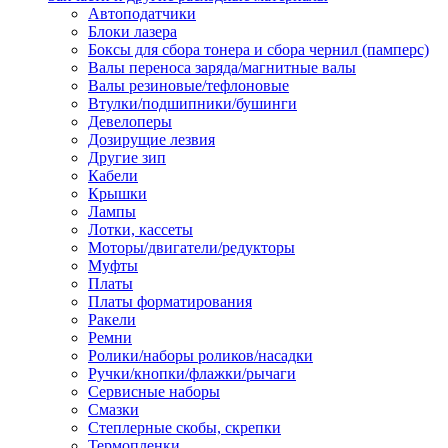
Автоподатчики
Наконечник обжимной кабельный
Блоки лазера
медных проводников в соответств
Боксы для сбора тонера и сбора чернил (памперс)
din 46236
Валы переноса заряда/магнитные валы
Наконечник-гильза для медных
Валы резиновые/тефлоновые
проводников
Втулки/подшипники/бушинги
Пружина постоянного давления
Девелоперы
Разъем слаботочный
Дозирущие лезвия
Сжим ответвительный, ответвите
Другие зип
Система маркировки кабеля
Кабели
Скотч и изоляционная лента
Крышки
Спрей
Лампы
Трубка термоусадочная
Лотки, кассеты
Трубки изоляционные, кембрики
Моторы/двигатели/редукторы
Ящик для хранения инструмента и
Муфты
термоусадочных трубок
Платы
Изделия крепежные
Платы форматирования
Анкер болтовой
Ракели
Анкер забивной
Ремни
Анкер клиновой
Ролики/наборы роликов/насадки
Болт анкерный
Ручки/кнопки/флажки/рычаги
Болт с т-образной головкой
Сервисные наборы
Болт с шестигранной головкой
Смазки
Винт для пневматической отвертк
Степлерные скобы, скрепки
Винт с кольцом
Термопленки