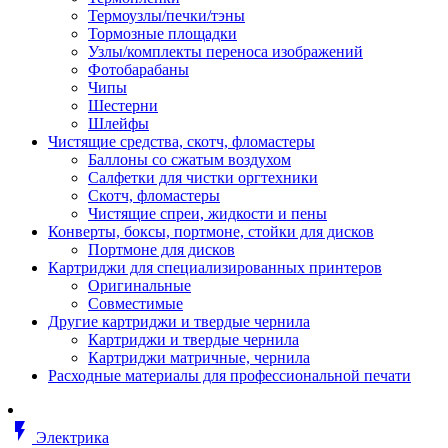
Втулка изолирующая
Термоузлы/печки/тэны
Гайка длинная
Тормозные площадки
Гайка скользящая
Узлы/комплекты переноса изображений
Гайка стопорная
Фотобарабаны
Гайка шестигранная
Чипы
Дюбель универсальный /вставка
Шестерни
Заклепка закладная
Шлейфы
Крюк с винтом
Чистящие средства, скотч, фломастеры
Лента монтажная
Баллоны со сжатым воздухом
Основание монтажное для кабель
Салфетки для чистки оргтехники
стяжек и элементов
Скотч, фломастеры
Растворитель
Чистящие спреи, жидкости и пены
Саморез
Конверты, боксы, портмоне, стойки для дисков
Саморез по дереву
Портмоне для дисков
Скоба такелажная, шакл
Картриджи для специализированных принтеров
Стержень резьбовой
Оригинальные
Универсальная троссовая подвеска
Совместимые
Хомут кабельный (стяжка)
Другие картриджи и твердые чернила
Хомут резьбовой u-образной фор
Картриджи и твердые чернила
(стремянка)
Картриджи матричные, чернила
Шайба
Расходные материалы для профессиональной печати
Шпилька резьбовая
Кабеленесущие системы
Аксессуары для прокладки кабеля
flash_on
питания/ кабеля для передачи дан
Электрика