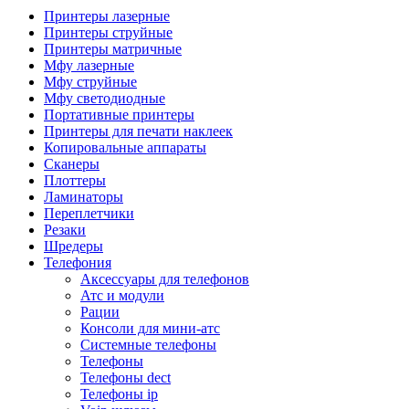
Камеры для видеоконференцсвязи
Принтеры лазерные
Аксессуары для видеоконференцсвязи
Принтеры струйные
Системы безопасности и умный дом
Принтеры матричные
Видеонаблюдение
Мфу лазерные
Аксессуары для видеонаблюдения
Мфу струйные
Камеры видеонаблюдения
Мфу светодиодные
Комплекты видеонаблюдения
Портативные принтеры
Мониторы и видеостены
Принтеры для печати наклеек
Регистраторы
Копировальные аппараты
Тепловизоры
Сканеры
Контроль доступа
Плоттеры
Аксессуары для скуд
Ламинаторы
Видеодомофоны
Переплетчики
Вызывные панели
Резаки
Датчики
Шредеры
Доводчики
Телефония
Замки
Аксессуары для телефонов
Контроллеры
Атс и модули
Считыватели
Рации
Терминалы доступа
Консоли для мини-атс
Охранно-пожарная сигнализация
Системные телефоны
Умный дом
Телефоны
Коннекторы и розетки
Телефоны dect
Инструмент и садовая техника
Телефоны ip
Электро и пневмоинструмент