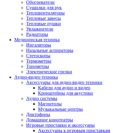
Усилители
Обогреватели
Плееры и аксессуары
Сушилки для рук
Плееры
Тепловентиляторы
Фото и видеокамеры
Тепловые завесы
Фотоаппараты
Тепловые пушки
Зеркальные фотоаппараты
Увлажнители
Видеокамеры
Радиаторы
Экшн-камеры
Медицинская техника
Аксессуары для фото- видео техники
Ингаляторы
Штативы
Назальные аспираторы
Объективы
Стетоскопы
Аккумуляторы
Термометры
Зарядные устройства
Тонометры
Чехлы и сумки
Электрические грелки
Бинокли
Аудио-видео техника
Другое
Аксессуары для аудио-видео техники
Фоторамки
Кабели для аудио и видео
Аксессуары
Кронштейны для акустики
Для воздухоочистителей и увлажнителе
Аудио системы
Для вытяжек
Магнитолы
Для климатической техники
Музыкальные центры
Для кофейного оборудования
Диктофоны
Для крупной бытовой техники
Домашние кинотеатры
Для кухонной техники
Игровые приставки и аксессуары
Для медицинского оборудования
Аксессуары к игровым приставкам