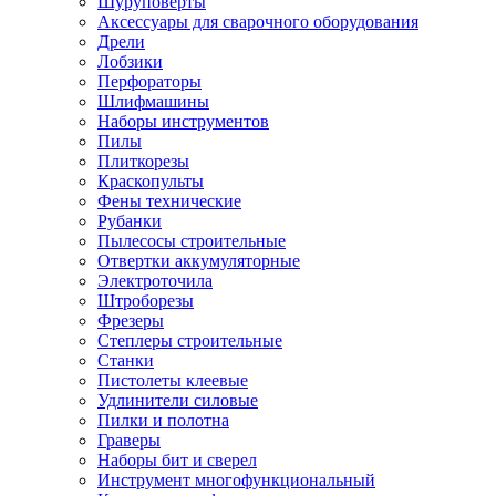
Шуруповерты
Ножницы по металлу
Аксессуары для сварочного оборудования
Тележки садовые
Дрели
Умывальники
Лобзики
Автомобильная техника
Перфораторы
Автозвук
Шлифмашины
Автомагнитолы
Наборы инструментов
Колонки
Пилы
Сабвуферы
Плиткорезы
Усилители
Краскопульты
Модуляторы fm
Фены технические
Аксессуары
Рубанки
Электроника
Пылесосы строительные
Видеорегистраторы
Отвертки аккумуляторные
Радар-детекторы
Электроточила
Парковочные радары
Штроборезы
Навигаторы и аксессуары
Фрезеры
Аксессуары к навигаторам
Степлеры строительные
Навигаторы
Станки
Алкотестеры
Пистолеты клеевые
Камеры заднего вида
Удлинители силовые
Автомобильные антенны
Пилки и полотна
Сигнализации автомобильные
Граверы
Автоинверторы
Наборы бит и сверел
Телевизоры и мониторы автомобильные
Инструмент многофункциональный
Аксессуары