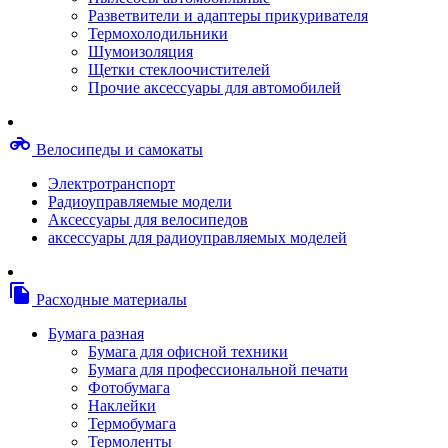
Степлерные скобы, скрепки
Разветвители и адаптеры прикуривателя
Термопленки
Термохолодильники
Термоузлы/печки/тэны
Шумоизоляция
Тормозные площадки
Щетки стеклоочистителей
Узлы/комплекты переноса изображений
Прочие аксессуары для автомобилей
Фотобарабаны
Чипы
Шестерни
motorcycle
Велосипеды и самокаты
Шлейфы
Чистящие средства, скотч, фломастеры
Электротранспорт
Баллоны со сжатым воздухом
Радиоуправляемые модели
Салфетки для чистки оргтехники
Аксессуары для велосипедов
Скотч, фломастеры
аксессуары для радиоуправляемых моделей
Чистящие спреи, жидкости и пены
Конверты, боксы, портмоне, стойки для диско
Портмоне для дисков
file_copy
Расходные материалы
Картриджи для специализированных принтер
Оригинальные
Бумага разная
Совместимые
Бумага для офисной техники
Другие картриджи и твердые чернила
Бумага для профессиональной печати
Картриджи и твердые чернила
Фотобумага
Картриджи матричные, чернила
Наклейки
Расходные материалы для профессиональной
Термобумага
печати
Термоленты
Электрика