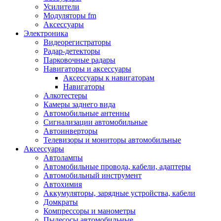
Запчасти и другие расходные материалы
Усилители
Автоподатчики
Модуляторы fm
Блоки лазера
Аксессуары
Боксы для сбора тонера и сбора чернил
Электроника
(памперс)
Видеорегистраторы
Валы переноса заряда/магнитные валы
Радар-детекторы
Валы резиновые/тефлоновые
Парковочные радары
Втулки/подшипники/бушинги
Навигаторы и аксессуары
Девелоперы
Аксессуары к навигаторам
Дозирущие лезвия
Навигаторы
Другие зип
Алкотестеры
Кабели
Камеры заднего вида
Крышки
Автомобильные антенны
Лампы
Сигнализации автомобильные
Лотки, кассеты
Автоинверторы
Моторы/двигатели/редукторы
Телевизоры и мониторы автомобильные
Муфты
Аксессуары
Платы
Автолампы
Платы форматирования
Автомобильные провода, кабели, адаптеры
Ракели
Автомобильный инструмент
Ремни
Автохимия
Ролики/наборы роликов/насадки
Аккумуляторы, зарядные устройства, кабели
Ручки/кнопки/флажки/рычаги
Домкраты
Сервисные наборы
Компрессоры и манометры
Смазки
Пылесосы автомобильные