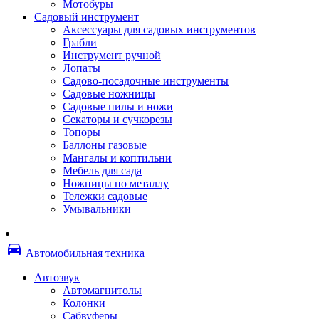
Мотобуры
Термоленты
Садовый инструмент
Бумага для факса
Аксессуары для садовых инструментов
Пленка для печати
Грабли
Пленка для ламинирования
Инструмент ручной
Материалы для заправки
Лопаты
Тонер для заправки
Садово-посадочные инструменты
Чернила и заправки
Садовые ножницы
Фотобарабаны
Садовые пилы и ножи
Оригинальные расходные материалы
Секаторы и сучкорезы
Для лазерных устройств печати
Топоры
Ленточные картриджи
Баллоны газовые
Матричные картриджи
Мангалы и коптильни
Опции
Мебель для сада
Струйные картриджи
Ножницы по металлу
Термопленки
Тележки садовые
Картриджи лазерные, тонер-картриджи
Умывальники
Лазерные оригинальные
Лазерные совместимые
Картриджи струйные, печатающие головы
directions_car
Снпч
Автомобильная техника
Струйные оригинальные
Струйные совместимые
Автозвук
Материалы для переплета
Автомагнитолы
Обложки
Колонки
Пружины
Сабвуферы