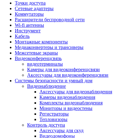
Штроборезы
Точки доступа
Фрезеры
Сетевые адаптеры
Степлеры строительные
Коммутаторы
Станки
Расширители беспроводной сети
Пистолеты клеевые
Wi-fi антенны
Удлинители силовые
Инструмент
Пилки и полотна
Кабель
Граверы
Монтажные компоненты
Наборы бит и сверел
Медиаконвертеры и трансиверы
Инструмент многофункциональный
Межсетевые экраны
Круги, диски, фрезы
Видеоконференцсвязь
Аксессуары для электро и
видеотерминалы
пневмоинструмента
Камеры для видеоконференцсвязи
Аккумуляторы для инструмента
Аксессуары для видеоконференцсвязи
Зарядные устройства для аккумуляторов
Системы безопасности и умный дом
Миксеры строительные
Видеонаблюдение
Молотки отбойные
Аксессуары для видеонаблюдения
Паяльное оборудование
Камеры видеонаблюдения
Садовая техника
Комплекты видеонаблюдения
Минимойки
Мониторы и видеостены
Аксессуары для минимоек
Регистраторы
Газонокосилки и триммеры
Тепловизоры
Газонокосилки
Контроль доступа
Культиваторы и мотоблоки
Аксессуары для скуд
Аэраторы и скарификаторы
Видеодомофоны