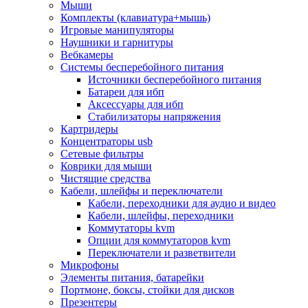
Мыши
Программное обеспечение
Комплекты (клавиатура+мышь)
Операционные системы
Игровые манипуляторы
Антивирусное по
Наушники и гарнитуры
Офисные приложения
Вебкамеры
Неттопы, тонкие клиенты, платформы nuc
Системы бесперебойного питания
Микрокомпьютеры
Источники бесперебойного питания
Опции для компьютеров
Батареи для ибп
Бытовая техника
Аксессуары для ибп
Кухонная техника
Стабилизаторы напряжения
Блендеры, измельчители
Картридеры
Блинницы
Концентраторы usb
Вакуумные упаковщики
Сетевые фильтры
Весы кухонные
Коврики для мыши
Гриль
Чистящие средства
Дистилляторы
Кабели, шлейфы и переключатели
Йогуртницы
Кабели, переходники для аудио и видео
Кофеварки и кофемашины
Кабели, шлейфы, переходники
Кофемолки
Коммутаторы kvm
Кухонные комбайны
Опции для коммутаторов kvm
Ломтерезки
Переключатели и разветвители
Микроволновые печи
Микрофоны
Миксеры
Элементы питания, батарейки
Мини-печи
Портмоне, боксы, стойки для дисков
Мойки
Презентеры
Мультиварки