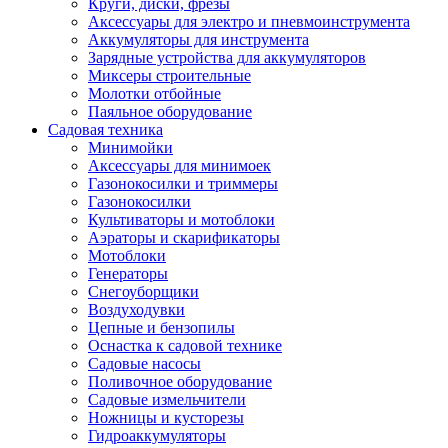
Круги, диски, фрезы
Автолампы
Аксессуары для электро и пневмоинструмента
Автомобильные провода, кабели, адапт
Аккумуляторы для инструмента
Автомобильный инструмент
Зарядные устройства для аккумуляторов
Автохимия
Миксеры строительные
Аккумуляторы, зарядные устройства, ка
Молотки отбойные
Домкраты
Паяльное оборудование
Компрессоры и манометры
Садовая техника
Пылесосы автомобильные
Минимойки
Разветвители и адаптеры прикуривателя
Аксессуары для минимоек
Термохолодильники
Газонокосилки и триммеры
Шумоизоляция
Газонокосилки
Щетки стеклоочистителей
Культиваторы и мотоблоки
Прочие аксессуары для автомобилей
Аэраторы и скарификаторы
Велосипеды и самокаты
Мотоблоки
Электротранспорт
Генераторы
Радиоуправляемые модели
Снегоуборщики
Аксессуары для велосипедов
Воздуходувки
аксессуары для радиоуправляемых моделей
Цепные и бензопилы
Расходные материалы
Оснастка к садовой технике
Бумага разная
Садовые насосы
Бумага для офисной техники
Поливочное оборудование
Бумага для профессиональной печати
Садовые измельчители
Фотобумага
Ножницы и кусторезы
Наклейки
Гидроаккумуляторы
Термобумага