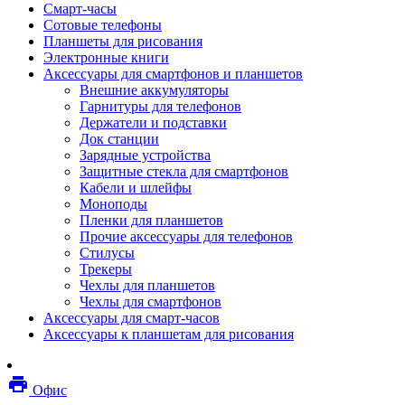
Смарт-часы
Мебель
Сотовые телефоны
Стулья и кресла
Планшеты для рисования
Столы
Электронные книги
Мебельные аксессуары
Аксессуары для смартфонов и планшетов
Аксессуары для кресел
Внешние аккумуляторы
Вешалки
Гарнитуры для телефонов
Коврики защитные
Держатели и подставки
Эргономика
Док станции
Опции для устройств печати, копирования и
Зарядные устройства
сканирования
Защитные стекла для смартфонов
Сетевое оборудование
Кабели и шлейфы
Маршрутизаторы
Моноподы
Модемы
Пленки для планшетов
Точки доступа
Прочие аксессуары для телефонов
Сетевые адаптеры
Стилусы
Коммутаторы
Трекеры
Расширители беспроводной сети
Чехлы для планшетов
Wi-fi антенны
Чехлы для смартфонов
Инструмент
Аксессуары для смарт-часов
Кабель
Аксессуары к планшетам для рисования
Монтажные компоненты
Медиаконвертеры и трансиверы
Межсетевые экраны
local_printshop
Видеоконференцсвязь
Офис
видеотерминалы