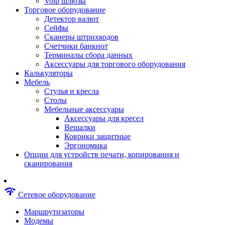
Voip шлюзы
Аксессуары для пневмоинструментов
Торговое оборудование
Гайковерты пневматические
Детектор валют
Инструмент пневматический
Сейфы
Инструмент измерительный
Сканеры штрихкодов
Краскораспылители пневматические
Счетчики банкнот
Наборы пневматические
Терминалы сбора данных
Пистолеты пневматические
Аксессуары для торгового оборудования
Шлифмашины пневматические
Калькуляторы
Сварочные аппараты
Мебель
Шуруповерты
Стулья и кресла
Аксессуары для сварочного оборудован
Столы
Дрели
Мебельные аксессуары
Лобзики
Аксессуары для кресел
Перфораторы
Вешалки
Шлифмашины
Коврики защитные
Наборы инструментов
Эргономика
Пилы
Опции для устройств печати, копирования и
Плиткорезы
сканирования
Краскопульты
Фены технические
Рубанки
network_check
Сетевое оборудование
Пылесосы строительные
Отвертки аккумуляторные
Маршрутизаторы
Электроточила
Модемы