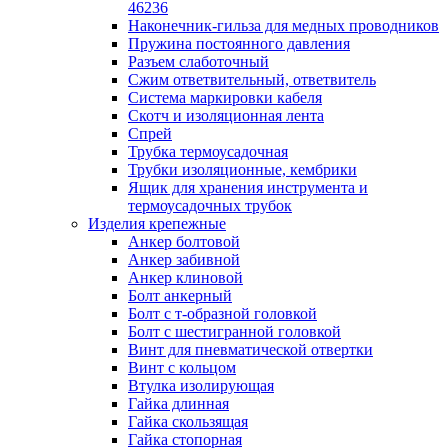
лотков
46236
Разделитель для лотка
Наконечник-гильза для медных проводников
Рейки профильные конструкционн
Пружина постоянного давления
несущие
Разъем слаботочный
Секция угловая для кабельных лот
Сжим ответвительный, ответвитель
Соединитель для кабельных лотко
Система маркировки кабеля
Каналы настенного и потолочного монт
Скотч и изоляционная лента
Заглушка для кабель-канала
Спрей
Зажим кабельный для кабель-кана
Трубка термоусадочная
Кабель-канал
Трубки изоляционные, кембрики
Кабель-канал напольный
Ящик для хранения инструмента и
Кабель-канал настенный (парапет
термоусадочных трубок
Коробка монтажная для настенног
Изделия крепежные
кабель-канала
Анкер болтовой
Коробка распределительная для си
Анкер забивной
кабель-каналов
Анкер клиновой
Крышка для настенного кабель-ка
Болт анкерный
Панель лицевая для настенного ка
Болт с т-образной головкой
канала
Болт с шестигранной головкой
Перегородка разделительная для
Винт для пневматической отвертки
настенного кабель-канала
Винт с кольцом
Переходник для кабель-канала
Втулка изолирующая
Поворот для кабель-канала
Гайка длинная
Поворот для настенного кабель-ка
Гайка скользящая
Рамка для ввода настенного кабель
Гайка стопорная