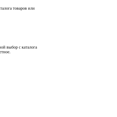
талога товаров или
вой выбор с каталога
етное.