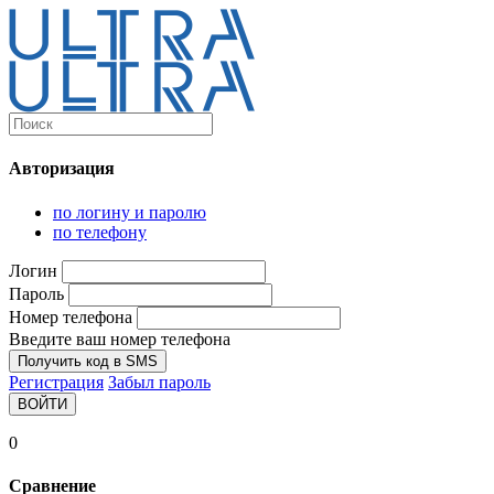
Каталог
Ultra-выгодно!
Авторизация
Компьютеры и комплектующие
Ноутбуки
по логину и паролю
Персональные компьютеры
по телефону
Моноблоки
Мониторы
Логин
Комплектующие
Пароль
Корпуса
Номер телефона
Аксессуары для корпусов
Корпуса fullatx и atx
Введите ваш номер телефона
Корпуса matx
Получить код в SMS
Корпуса miniitx
Регистрация
Забыл пароль
Корпуса для серверов
ВОЙТИ
Материнские платы
Cpu integrated
0
Socket-1151
Socket-1200
Сравнение