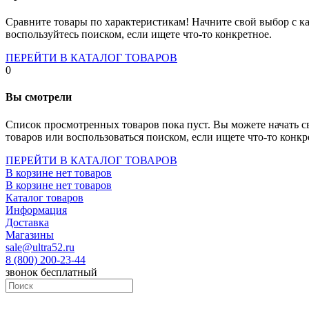
Socket-1700
Socket-1150
Сравните товары по характеристикам! Начните свой выбор с ка
Socket-2066
воспользуйтесь поиском, если ищете что-то конкретное.
Socket-775
Socket-fm2
ПЕРЕЙТИ В КАТАЛОГ ТОВАРОВ
Socket-am4
0
Socket-trx4
Материнские платы для серверов
Вы смотрели
Процессоры
Socket- amd am4
Список просмотренных товаров пока пуст. Вы можете начать с
Socket- intel s1151
товаров или воспользоваться поиском, если ищете что-то конкр
Socket- intel s2066
socket- intel s1200
ПЕРЕЙТИ В КАТАЛОГ ТОВАРОВ
Socket- intel s1700
В корзине нет товаров
Процессоры для серверов
В корзине нет товаров
Видеокарты
Каталог товаров
Оперативная память
Информация
Память ddr2
Доставка
Память ddr3
Магазины
Память ddr4
sale@ultra52.ru
Память ddr5
8 (800) 200-23-44
Память sodimm
звонок бесплатный
Память для серверов
Устройства охлаждения
Жидкостное охлаждение