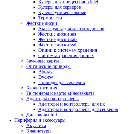
Кулеры для процессоров intel
Микрофоны
Кулеры для серверов
Элементы питания, батарейки
Кулеры универсальные
Портмоне, боксы, стойки для дисков
Термопаста
Презентеры
Жесткие диски
Виртуальные очки
Аксессуары для жестких дисков
Аксессуары и опции для ноутбуков
Жесткие диски sas
Клавиатуры для ноутбуков
Жесткие диски sata
Сумки
Жесткие диски ssd
Адаптеры и зарядные устройства
Опции к системам хранения
Подставки
Системы хранения данных
Док станции, порт репликаторы
Звуковые карты
Батареи
Оптические приводы
Разное
Blu-ray
Носители информации
Dvd-rw
Внешние жесткие диски
Приводы для серверов
Карты памяти
Блоки питания
Оптические носители
Тв-тюнеры и карты видеозахвата
Blu-ray
Адаптеры и контроллеры
Cd-r
Адаптеры и контроллеры для пк
Cd-rw
Адаптеры и контроллеры для серверов
Dvd-r
Дисководы fdd
Dvdr
Периферия и аксессуары
Dvdrw
Акустика
Флешки
Клавиатуры
Серверы