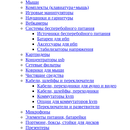
Мыши
Программное обеспечение
Комплекты (клавиатура+мышь)
Операционные системы
Игровые манипуляторы
Антивирусное по
Наушники и гарнитуры
Офисные приложения
Вебкамеры
Неттопы, тонкие клиенты, платформы nuc
Системы бесперебойного питания
Микрокомпьютеры
Источники бесперебойного питания
Опции для компьютеров
Батареи для ибп
Бытовая техника
Аксессуары для ибп
Кухонная техника
Стабилизаторы напряжения
Блендеры, измельчители
Картридеры
Блинницы
Концентраторы usb
Вакуумные упаковщики
Сетевые фильтры
Весы кухонные
Коврики для мыши
Гриль
Чистящие средства
Дистилляторы
Кабели, шлейфы и переключатели
Йогуртницы
Кабели, переходники для аудио и видео
Кофеварки и кофемашины
Кабели, шлейфы, переходники
Кофемолки
Коммутаторы kvm
Кухонные комбайны
Опции для коммутаторов kvm
Ломтерезки
Переключатели и разветвители
Микроволновые печи
Микрофоны
Миксеры
Элементы питания, батарейки
Мини-печи
Портмоне, боксы, стойки для дисков
Мойки
Презентеры
Мультиварки