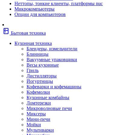
Неттопы, тонкие клиенты, платформы nuc
Фены
Микрокомпьютеры
Щипцы
Опции для компьютеров
Электробритвы
Эпиляторы
Крупная бытовая техника
kitchen
Холодильники
Бытовая техника
Стиральные машины
Сушильные машины
Кухонная техника
Морозильные камеры
Блендеры, измельчители
Морозильные лари
Блинницы
Плиты
Вакуумные упаковщики
Газовые и комбинированные плит
Весы кухонные
Электрические плиты
Гриль
Посудомоечные машины
Дистилляторы
Водонагреватели
Йогуртницы
Бойлеры
Кофеварки и кофемашины
Проточные водонагреватели
Кофемолки
Встраиваемая техника
Кухонные комбайны
Варочные поверхности газовые/комбин
Ломтерезки
Варочные поверхности электрические
Микроволновые печи
Вытяжки
Миксеры
Вытяжки встраиваемые
Мини-печи
Духовые шкафы газовые
Мойки
Духовые шкафы электрические
Мультиварки
Зависимые комплекты