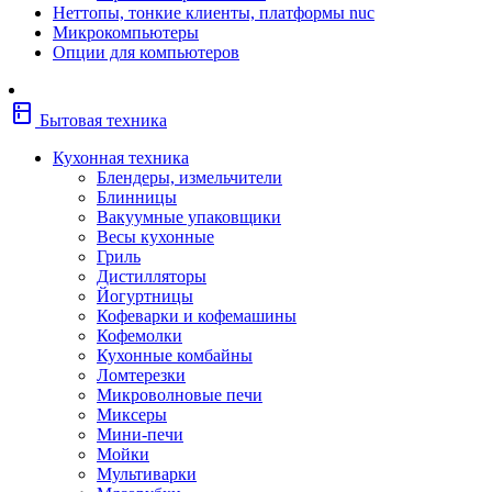
Неттопы, тонкие клиенты, платформы nuc
Фены
Микрокомпьютеры
Щипцы
Опции для компьютеров
Электробритвы
Эпиляторы
Крупная бытовая техника
kitchen
Холодильники
Бытовая техника
Стиральные машины
Сушильные машины
Кухонная техника
Морозильные камеры
Блендеры, измельчители
Морозильные лари
Блинницы
Плиты
Вакуумные упаковщики
Газовые и комбинированные плит
Весы кухонные
Электрические плиты
Гриль
Посудомоечные машины
Дистилляторы
Водонагреватели
Йогуртницы
Бойлеры
Кофеварки и кофемашины
Проточные водонагреватели
Кофемолки
Встраиваемая техника
Кухонные комбайны
Варочные поверхности газовые/
Ломтерезки
комбинированные
Микроволновые печи
Варочные поверхности электрические
Миксеры
Вытяжки
Мини-печи
Вытяжки встраиваемые
Мойки
Духовые шкафы газовые
Мультиварки
Духовые шкафы электрические