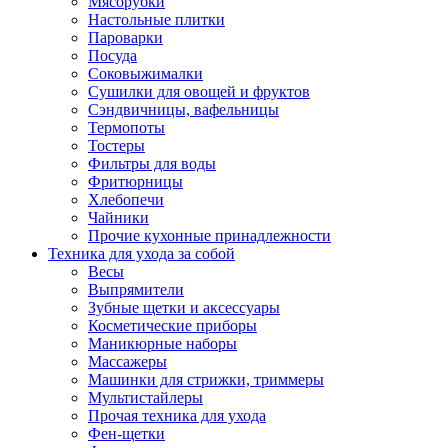
Мясорубки
Зависимые комплекты
Настольные плитки
Микроволновые печи встраиваемые
Пароварки
Морозильные камеры встраиваемые
Посуда
Посудомоечные машины встраиваемые
Соковыжималки
Стиральные машины встраиваемые
Сушилки для овощей и фруктов
Холодильники встраиваемые
Сэндвичницы, вафельницы
Техника для дома
Термопоты
Метеостанции и термометры
Тостеры
Пылесосы
Фильтры для воды
Утюги
Фритюрницы
Парогенераторы и гладильные системы
Хлебопечи
Швейные машины
Чайники
Оверлоки
Прочие кухонные принадлежности
Настольные лампы
Техника для ухода за собой
Гладильные доски
Весы
Часы
Выпрямители
Стеклоочистители
Зубные щетки и аксессуары
Машинки для снятия катышков
Косметические приборы
Сушилки для белья и обуви
Маникюрные наборы
Сезонные товары
Массажеры
Климатическая техника
Машинки для стрижки, триммеры
Приточно-вытяжные вентиляторы
Мультистайлеры
Теплый пол
Прочая техника для ухода
Вентиляторы
Фен-щетки