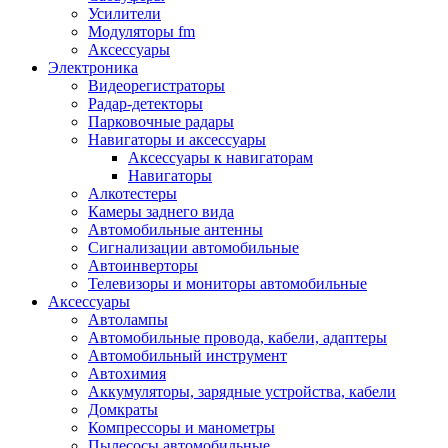
Запчасти и другие расходные материалы
Усилители
Автоподатчики
Модуляторы fm
Блоки лазера
Аксессуары
Боксы для сбора тонера и сбора чернил
Электроника
(памперс)
Видеорегистраторы
Валы переноса заряда/магнитные валы
Радар-детекторы
Валы резиновые/тефлоновые
Парковочные радары
Втулки/подшипники/бушинги
Навигаторы и аксессуары
Девелоперы
Аксессуары к навигаторам
Дозирущие лезвия
Навигаторы
Другие зип
Алкотестеры
Кабели
Камеры заднего вида
Крышки
Автомобильные антенны
Лампы
Сигнализации автомобильные
Лотки, кассеты
Автоинверторы
Моторы/двигатели/редукторы
Телевизоры и мониторы автомобильные
Муфты
Аксессуары
Платы
Автолампы
Платы форматирования
Автомобильные провода, кабели, адаптеры
Ракели
Автомобильный инструмент
Ремни
Автохимия
Ролики/наборы роликов/насадки
Аккумуляторы, зарядные устройства, кабели
Ручки/кнопки/флажки/рычаги
Домкраты
Сервисные наборы
Компрессоры и манометры
Смазки
Пылесосы автомобильные