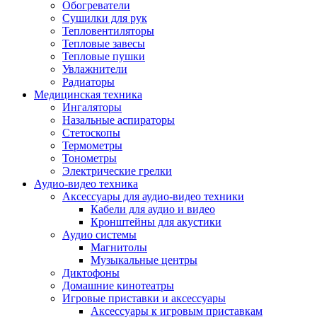
Усилители
Обогреватели
Плееры и аксессуары
Сушилки для рук
Плееры
Тепловентиляторы
Фото и видеокамеры
Тепловые завесы
Фотоаппараты
Тепловые пушки
Зеркальные фотоаппараты
Увлажнители
Видеокамеры
Радиаторы
Экшн-камеры
Медицинская техника
Аксессуары для фото- видео техники
Ингаляторы
Штативы
Назальные аспираторы
Объективы
Стетоскопы
Аккумуляторы
Термометры
Зарядные устройства
Тонометры
Чехлы и сумки
Электрические грелки
Бинокли
Аудио-видео техника
Другое
Аксессуары для аудио-видео техники
Фоторамки
Кабели для аудио и видео
Аксессуары
Кронштейны для акустики
Для воздухоочистителей и увлажнителе
Аудио системы
Для вытяжек
Магнитолы
Для климатической техники
Музыкальные центры
Для кофейного оборудования
Диктофоны
Для крупной бытовой техники
Домашние кинотеатры
Для кухонной техники
Игровые приставки и аксессуары
Для медицинского оборудования
Аксессуары к игровым приставкам