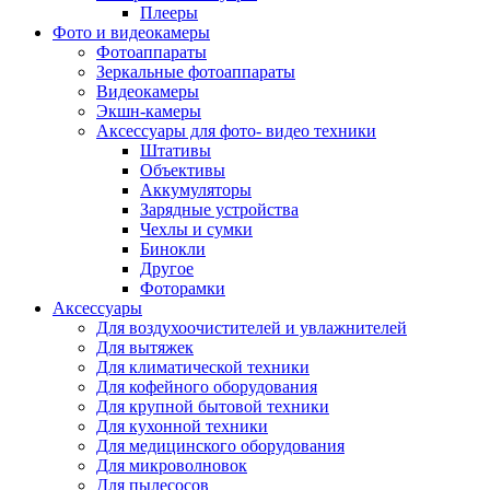
Внешние аккумуляторы
Плееры
Гарнитуры для телефонов
Фото и видеокамеры
Держатели и подставки
Фотоаппараты
Док станции
Зеркальные фотоаппараты
Зарядные устройства
Видеокамеры
Защитные стекла для смартфонов
Экшн-камеры
Кабели и шлейфы
Аксессуары для фото- видео техники
Моноподы
Штативы
Пленки для планшетов
Объективы
Прочие аксессуары для телефонов
Аккумуляторы
Стилусы
Зарядные устройства
Трекеры
Чехлы и сумки
Чехлы для планшетов
Бинокли
Чехлы для смартфонов
Другое
Аксессуары для смарт-часов
Фоторамки
Аксессуары к планшетам для рисования
Аксессуары
Офис
Для воздухоочистителей и увлажнителей
Принтеры лазерные
Для вытяжек
Принтеры струйные
Для климатической техники
Принтеры матричные
Для кофейного оборудования
Мфу лазерные
Для крупной бытовой техники
Мфу струйные
Для кухонной техники
Мфу светодиодные
Для медицинского оборудования
Портативные принтеры
Для микроволновок
Принтеры для печати наклеек
Для пылесосов