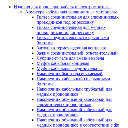
Аксессуары кабельных лотков
монтажные
Изделия для прокладки кабеля и электромонтажа
Деталь крепежная для несущих и 
Арматура кабельная/изоляционные материалы
профильных реек
Гильза соединительная для алюминиевых
Зажим для крышки системы
проводников под опрессовку
поддержки кабелей
Гильза соединительная для медных
Кронштейн для кабельного лотка
проводников под опрессовку
Крышка для кабельных лотков
Гильза соединительная со срывными
Крышка угловой секции кабельны
болтами
лотков
Заглушка термоусадочная концевая
Лоток кабельный лестничный
Зажим соединительный, ответвительный
Лоток кабельный листовой
Лубрикант-гель для смазки кабеля
Лоток кабельный проволочный
Муфта кабельная концевая
Настенный и потолочный кроншт
Муфта кабельная соединительная
для кабельного лотка
Наконечник быстроразмыкаемый
Несущий профиль
Наконечник кабельный со срывными
Опорный кронштейн для кабельн
болтами
лотков
Наконечник кабельный трубчатый для
Ответвление т-образное для кабел
медных проводников
лотков
Наконечник обжимной кабельный для
Пластина монтажная для кабельно
алюминиевых проводников
лотка
Наконечник обжимной кабельный для
Потолочный кронштейн для сист
медных проводников
прокладки кабеля
Наконечник обжимной кабельный для
Потолочный профиль для кабельн
медных проводников в соответствии с din