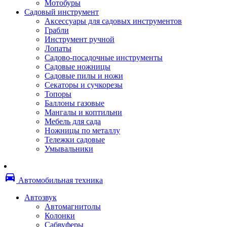
Мотобуры
Термоленты
Садовый инструмент
Бумага для факса
Аксессуары для садовых инструментов
Пленка для печати
Грабли
Пленка для ламинирования
Инструмент ручной
Материалы для заправки
Лопаты
Тонер для заправки
Садово-посадочные инструменты
Чернила и заправки
Садовые ножницы
Фотобарабаны
Садовые пилы и ножи
Оригинальные расходные материалы
Секаторы и сучкорезы
Для лазерных устройств печати
Топоры
Ленточные картриджи
Баллоны газовые
Матричные картриджи
Мангалы и коптильни
Опции
Мебель для сада
Струйные картриджи
Ножницы по металлу
Термопленки
Тележки садовые
Картриджи лазерные, тонер-картриджи
Умывальники
Лазерные оригинальные
Лазерные совместимые
Картриджи струйные, печатающие головы
directions_car
Снпч
Автомобильная техника
Струйные оригинальные
Струйные совместимые
Автозвук
Материалы для переплета
Автомагнитолы
Обложки
Колонки
Пружины
Сабвуферы