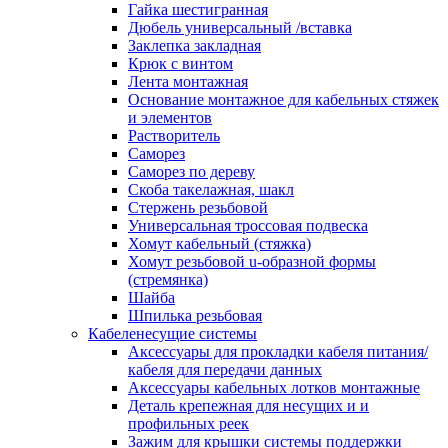
канала в стену/потолок/щит
Гайка шестигранная
Соединитель на стык для настенн
Дюбель универсальный /вставка
кабель-канала
Заклепка закладная
Соединитель/накладка на стык для
Крюк с винтом
кабель-канала
Лента монтажная
Угол внешний для кабель-канала
Основание монтажное для кабельных стяжек
Угол внешний для настенного каб
и элементов
канала
Растворитель
Угол внутренний для кабель-канал
Саморез
Угол т-образный для кабель-канал
Саморез по дереву
Колодки клеммные
Скоба такелажная, шакл
Аксессуары для клеммной колодк
Стержень резьбовой
Колодка заземления клеммная
Универсальная троссовая подвеска
Нулевая шина
Хомут кабельный (стяжка)
Одно-многополюсная клеммная
Хомут резьбовой u-образной формы
колодка
(стремянка)
Перегородка концевая и
Шайба
разделительная для клеммной кол
Шпилька резьбовая
Проходная клеммная колодка
Кабеленесущие системы
Торцевая клемма клеммной колод
Аксессуары для прокладки кабеля питания/
Короба кабельные
кабеля для передачи данных
Короб распределительный щелево
Аксессуары кабельных лотков монтажные
Материал монтажный
Деталь крепежная для несущих и и
Держатель кабельный зажимной
профильных реек
Зажим балочный
Зажим для крышки системы поддержки