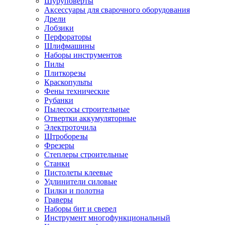
Шуруповерты
Ножницы по металлу
Аксессуары для сварочного оборудования
Тележки садовые
Дрели
Умывальники
Лобзики
Автомобильная техника
Перфораторы
Автозвук
Шлифмашины
Автомагнитолы
Наборы инструментов
Колонки
Пилы
Сабвуферы
Плиткорезы
Усилители
Краскопульты
Модуляторы fm
Фены технические
Аксессуары
Рубанки
Электроника
Пылесосы строительные
Видеорегистраторы
Отвертки аккумуляторные
Радар-детекторы
Электроточила
Парковочные радары
Штроборезы
Навигаторы и аксессуары
Фрезеры
Аксессуары к навигаторам
Степлеры строительные
Навигаторы
Станки
Алкотестеры
Пистолеты клеевые
Камеры заднего вида
Удлинители силовые
Автомобильные антенны
Пилки и полотна
Сигнализации автомобильные
Граверы
Автоинверторы
Наборы бит и сверел
Телевизоры и мониторы автомобильные
Инструмент многофункциональный
Аксессуары