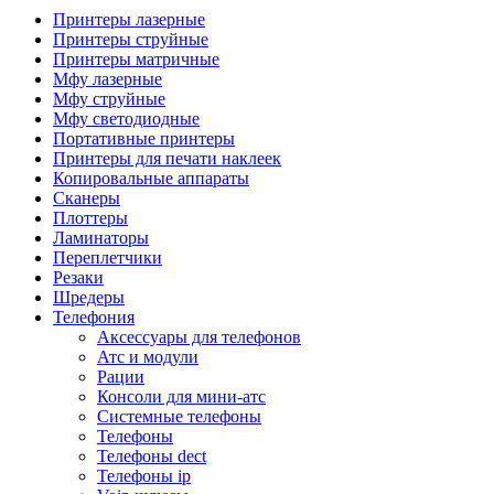
Камеры для видеоконференцсвязи
Принтеры лазерные
Аксессуары для видеоконференцсвязи
Принтеры струйные
Системы безопасности и умный дом
Принтеры матричные
Видеонаблюдение
Мфу лазерные
Аксессуары для видеонаблюдения
Мфу струйные
Камеры видеонаблюдения
Мфу светодиодные
Комплекты видеонаблюдения
Портативные принтеры
Мониторы и видеостены
Принтеры для печати наклеек
Регистраторы
Копировальные аппараты
Тепловизоры
Сканеры
Контроль доступа
Плоттеры
Аксессуары для скуд
Ламинаторы
Видеодомофоны
Переплетчики
Вызывные панели
Резаки
Датчики
Шредеры
Доводчики
Телефония
Замки
Аксессуары для телефонов
Контроллеры
Атс и модули
Считыватели
Рации
Терминалы доступа
Консоли для мини-атс
Охранно-пожарная сигнализация
Системные телефоны
Умный дом
Телефоны
Коннекторы и розетки
Телефоны dect
Инструмент и садовая техника
Телефоны ip
Электро и пневмоинструмент