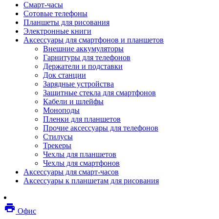
Смарт-часы
Мебель
Сотовые телефоны
Стулья и кресла
Планшеты для рисования
Столы
Электронные книги
Мебельные аксессуары
Аксессуары для смартфонов и планшетов
Аксессуары для кресел
Внешние аккумуляторы
Вешалки
Гарнитуры для телефонов
Коврики защитные
Держатели и подставки
Эргономика
Док станции
Опции для устройств печати, копирования и
Зарядные устройства
сканирования
Защитные стекла для смартфонов
Сетевое оборудование
Кабели и шлейфы
Маршрутизаторы
Моноподы
Модемы
Пленки для планшетов
Точки доступа
Прочие аксессуары для телефонов
Сетевые адаптеры
Стилусы
Коммутаторы
Трекеры
Расширители беспроводной сети
Чехлы для планшетов
Wi-fi антенны
Чехлы для смартфонов
Инструмент
Аксессуары для смарт-часов
Кабель
Аксессуары к планшетам для рисования
Монтажные компоненты
Медиаконвертеры и трансиверы
Межсетевые экраны
local_printshop
Видеоконференцсвязь
Офис
видеотерминалы