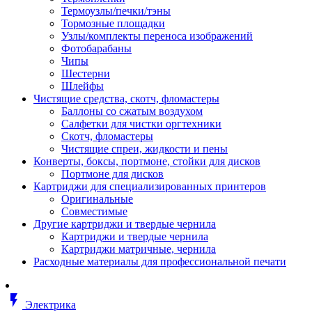
Втулка изолирующая
Термоузлы/печки/тэны
Гайка длинная
Тормозные площадки
Гайка скользящая
Узлы/комплекты переноса изображений
Гайка стопорная
Фотобарабаны
Гайка шестигранная
Чипы
Дюбель универсальный /вставка
Шестерни
Заклепка закладная
Шлейфы
Крюк с винтом
Чистящие средства, скотч, фломастеры
Лента монтажная
Баллоны со сжатым воздухом
Основание монтажное для кабель
Салфетки для чистки оргтехники
стяжек и элементов
Скотч, фломастеры
Растворитель
Чистящие спреи, жидкости и пены
Саморез
Конверты, боксы, портмоне, стойки для дисков
Саморез по дереву
Портмоне для дисков
Скоба такелажная, шакл
Картриджи для специализированных принтеров
Стержень резьбовой
Оригинальные
Универсальная троссовая подвеска
Совместимые
Хомут кабельный (стяжка)
Другие картриджи и твердые чернила
Хомут резьбовой u-образной фор
Картриджи и твердые чернила
(стремянка)
Картриджи матричные, чернила
Шайба
Расходные материалы для профессиональной печати
Шпилька резьбовая
Кабеленесущие системы
Аксессуары для прокладки кабеля
flash_on
питания/ кабеля для передачи дан
Электрика