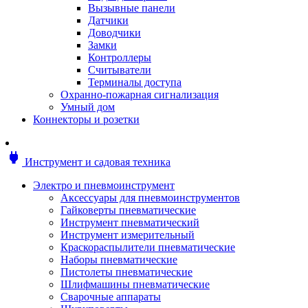
Мотоблоки
Вызывные панели
Генераторы
Датчики
Снегоуборщики
Доводчики
Воздуходувки
Замки
Цепные и бензопилы
Контроллеры
Оснастка к садовой технике
Считыватели
Садовые насосы
Терминалы доступа
Поливочное оборудование
Охранно-пожарная сигнализация
Садовые измельчители
Умный дом
Ножницы и кусторезы
Коннекторы и розетки
Гидроаккумуляторы
Мотобуры
Садовый инструмент
power
Инструмент и садовая техника
Аксессуары для садовых инструментов
Грабли
Электро и пневмоинструмент
Инструмент ручной
Аксессуары для пневмоинструментов
Лопаты
Гайковерты пневматические
Садово-посадочные инструменты
Инструмент пневматический
Садовые ножницы
Инструмент измерительный
Садовые пилы и ножи
Краскораспылители пневматические
Секаторы и сучкорезы
Наборы пневматические
Топоры
Пистолеты пневматические
Баллоны газовые
Шлифмашины пневматические
Мангалы и коптильни
Сварочные аппараты
Мебель для сада