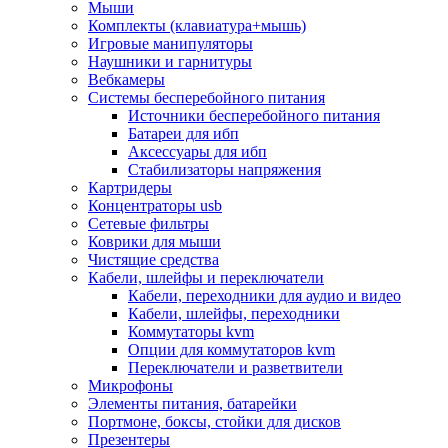
Мыши
Программное обеспечение
Комплекты (клавиатура+мышь)
Операционные системы
Игровые манипуляторы
Антивирусное по
Наушники и гарнитуры
Офисные приложения
Вебкамеры
Неттопы, тонкие клиенты, платформы nuc
Системы бесперебойного питания
Микрокомпьютеры
Источники бесперебойного питания
Опции для компьютеров
Батареи для ибп
Бытовая техника
Аксессуары для ибп
Кухонная техника
Стабилизаторы напряжения
Блендеры, измельчители
Картридеры
Блинницы
Концентраторы usb
Вакуумные упаковщики
Сетевые фильтры
Весы кухонные
Коврики для мыши
Гриль
Чистящие средства
Дистилляторы
Кабели, шлейфы и переключатели
Йогуртницы
Кабели, переходники для аудио и видео
Кофеварки и кофемашины
Кабели, шлейфы, переходники
Кофемолки
Коммутаторы kvm
Кухонные комбайны
Опции для коммутаторов kvm
Ломтерезки
Переключатели и разветвители
Микроволновые печи
Микрофоны
Миксеры
Элементы питания, батарейки
Мини-печи
Портмоне, боксы, стойки для дисков
Мойки
Презентеры
Мультиварки