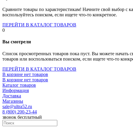
Socket-1700
Socket-1150
Сравните товары по характеристикам! Начните свой выбор с ка
Socket-2066
воспользуйтесь поиском, если ищете что-то конкретное.
Socket-775
Socket-fm2
ПЕРЕЙТИ В КАТАЛОГ ТОВАРОВ
Socket-am4
0
Socket-trx4
Материнские платы для серверов
Вы смотрели
Процессоры
Socket- amd am4
Список просмотренных товаров пока пуст. Вы можете начать с
Socket- intel s1151
товаров или воспользоваться поиском, если ищете что-то конкр
Socket- intel s2066
socket- intel s1200
ПЕРЕЙТИ В КАТАЛОГ ТОВАРОВ
Socket- intel s1700
В корзине нет товаров
Процессоры для серверов
В корзине нет товаров
Видеокарты
Каталог товаров
Оперативная память
Информация
Память ddr2
Доставка
Память ddr3
Магазины
Память ddr4
sale@ultra52.ru
Память ddr5
8 (800) 200-23-44
Память sodimm
звонок бесплатный
Память для серверов
Устройства охлаждения
Жидкостное охлаждение