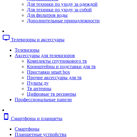
Копировальные аппараты
Для техники по уходу за одеждой
Сканеры
Для техники по уходу за собой
Плоттеры
Для фильтров воды
Ламинаторы
Дополнительные принадлежности
Переплетчики
Резаки
Шредеры
tv
Телевизоры и аксессуары
Телефония
Аксессуары для телефонов
Телевизоры
Атс и модули
Аксессуары для телевизоров
Рации
Комплекты спутникового тв
Консоли для мини-атс
Кронштейны и подставки для тв
Системные телефоны
Приставки smart box
Телефоны
Прочие аксессуары для тв
Телефоны dect
Пульты ду
Телефоны ip
Тв антенны
Voip шлюзы
Цифровые тв ресиверы
Торговое оборудование
Профессиональные панели
Детектор валют
Сейфы
Сканеры штрихкодов
smartphone
Смартфоны и планшеты
Счетчики банкнот
Терминалы сбора данных
Смартфоны
Аксессуары для торгового оборудовани
Планшетные устройства
Калькуляторы