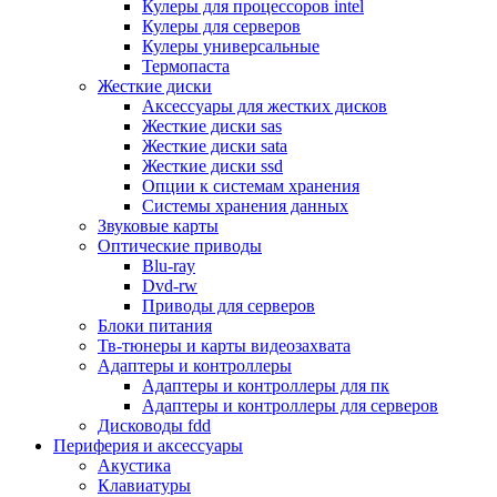
Кулеры для процессоров intel
Микрофоны
Кулеры для серверов
Элементы питания, батарейки
Кулеры универсальные
Портмоне, боксы, стойки для дисков
Термопаста
Презентеры
Жесткие диски
Виртуальные очки
Аксессуары для жестких дисков
Аксессуары и опции для ноутбуков
Жесткие диски sas
Клавиатуры для ноутбуков
Жесткие диски sata
Сумки
Жесткие диски ssd
Адаптеры и зарядные устройства
Опции к системам хранения
Подставки
Системы хранения данных
Док станции, порт репликаторы
Звуковые карты
Батареи
Оптические приводы
Разное
Blu-ray
Носители информации
Dvd-rw
Внешние жесткие диски
Приводы для серверов
Карты памяти
Блоки питания
Оптические носители
Тв-тюнеры и карты видеозахвата
Blu-ray
Адаптеры и контроллеры
Cd-r
Адаптеры и контроллеры для пк
Cd-rw
Адаптеры и контроллеры для серверов
Dvd-r
Дисководы fdd
Dvdr
Периферия и аксессуары
Dvdrw
Акустика
Флешки
Клавиатуры
Серверы