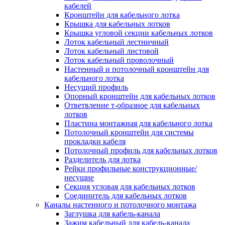
Зажим несущего троса
кабелей
Зажим/клипса для крепления труб
Кронштейн для кабельного лотка
Скоба крепежная
Крышка для кабельных лотков
Скоба с гвоздем
Крышка угловой секции кабельных лотков
Соединитель провода
Лоток кабельный лестничный
Материалы для подключения
Лоток кабельный листовой
Аксессуары для распределительн
Лоток кабельный проволочный
коробок/корпусов для монтажа в с
Настенный и потолочный кронштейн для
и в потолке
кабельного лотка
Зажим безвинтовой клеммный
Несущий профиль
Коробка клеммная
Опорный кронштейн для кабельных лотков
Коробка распределительная для
Ответвление т-образное для кабельных
потолочных светильников
лотков
Крышка для распределительной
Пластина монтажная для кабельного лотка
коробки/корпуса для монтажа в ст
Потолочный кронштейн для системы
в потолке
прокладки кабеля
Распределительная коробка/корпус
Потолочный профиль для кабельных лотков
монтажа в стене и в потолке
Разделитель для лотка
Распределительная коробка/корпус
Рейки профильные конструкционные/
монтажа на стене и на потолке
несущие
Система электромонтажных колонн
Секция угловая для кабельных лотков
Электромонтажная колонна
Соединитель для кабельных лотков
Системы ввода для кабелей и проводов
Каналы настенного и потолочного монтажа
Ввод кабельный/сальник
Заглушка для кабель-канала
Уплотнитель для кабельного разъе
Зажим кабельный для кабель-канала