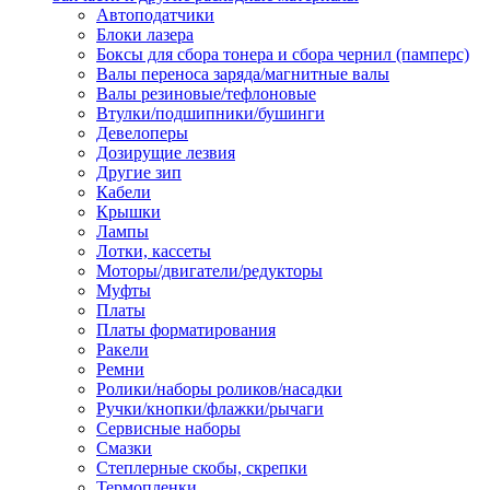
Автоподатчики
Наконечник обжимной кабельный
Блоки лазера
медных проводников в соответств
Боксы для сбора тонера и сбора чернил (памперс)
din 46236
Валы переноса заряда/магнитные валы
Наконечник-гильза для медных
Валы резиновые/тефлоновые
проводников
Втулки/подшипники/бушинги
Пружина постоянного давления
Девелоперы
Разъем слаботочный
Дозирущие лезвия
Сжим ответвительный, ответвите
Другие зип
Система маркировки кабеля
Кабели
Скотч и изоляционная лента
Крышки
Спрей
Лампы
Трубка термоусадочная
Лотки, кассеты
Трубки изоляционные, кембрики
Моторы/двигатели/редукторы
Ящик для хранения инструмента и
Муфты
термоусадочных трубок
Платы
Изделия крепежные
Платы форматирования
Анкер болтовой
Ракели
Анкер забивной
Ремни
Анкер клиновой
Ролики/наборы роликов/насадки
Болт анкерный
Ручки/кнопки/флажки/рычаги
Болт с т-образной головкой
Сервисные наборы
Болт с шестигранной головкой
Смазки
Винт для пневматической отвертк
Степлерные скобы, скрепки
Винт с кольцом
Термопленки