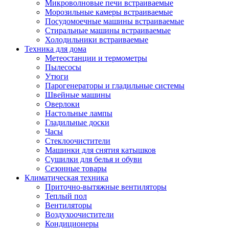
Игровые приставки и аксессуары
Микроволновые печи встраиваемые
Аксессуары к игровым приставка
Морозильные камеры встраиваемые
Музыкальные инструменты
Посудомоечные машины встраиваемые
Аксессуары эми
Стиральные машины встраиваемые
Ди-джейское оборудование
Холодильники встраиваемые
Синтезаторы, фортепиано, рояли
Техника для дома
Плееры blu-ray и dvd
Метеостанции и термометры
Blu-ray
Пылесосы
Dvd
Утюги
Проекционное оборудование
Парогенераторы и гладильные системы
Аксессуары для проекционного
Швейные машины
оборудования
Оверлоки
Интерактивные доски
Настольные лампы
Кронштейны для проекторов
Гладильные доски
Лампы
Часы
Проекторы
Стеклоочистители
Экраны
Машинки для снятия катышков
Магнитно-маркерные доски
Сушилки для белья и обуви
Радиобудильники
Сезонные товары
Радиоприемники
Климатическая техника
Саундбары
Приточно-вытяжные вентиляторы
Системы и компоненты hi-fi
Теплый пол
Акустические системы
Вентиляторы
Компоненты hi-fi
Воздухоочистители
Проигрыватели винила
Кондиционеры