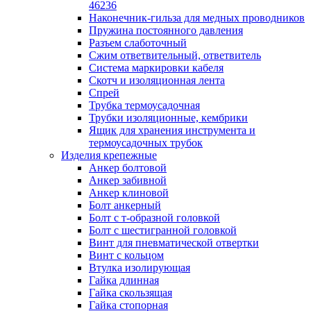
лотков
46236
Разделитель для лотка
Наконечник-гильза для медных проводников
Рейки профильные конструкционн
Пружина постоянного давления
несущие
Разъем слаботочный
Секция угловая для кабельных лот
Сжим ответвительный, ответвитель
Соединитель для кабельных лотко
Система маркировки кабеля
Каналы настенного и потолочного монт
Скотч и изоляционная лента
Заглушка для кабель-канала
Спрей
Зажим кабельный для кабель-кана
Трубка термоусадочная
Кабель-канал
Трубки изоляционные, кембрики
Кабель-канал напольный
Ящик для хранения инструмента и
Кабель-канал настенный (парапет
термоусадочных трубок
Коробка монтажная для настенног
Изделия крепежные
кабель-канала
Анкер болтовой
Коробка распределительная для си
Анкер забивной
кабель-каналов
Анкер клиновой
Крышка для настенного кабель-ка
Болт анкерный
Панель лицевая для настенного ка
Болт с т-образной головкой
канала
Болт с шестигранной головкой
Перегородка разделительная для
Винт для пневматической отвертки
настенного кабель-канала
Винт с кольцом
Переходник для кабель-канала
Втулка изолирующая
Поворот для кабель-канала
Гайка длинная
Поворот для настенного кабель-ка
Гайка скользящая
Рамка для ввода настенного кабель
Гайка стопорная