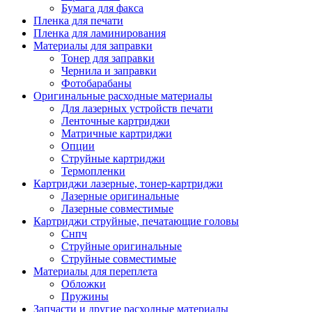
Бумага для факса
Изделия для прокладки кабеля и электромонт
Пленка для печати
Арматура кабельная/изоляционные
Пленка для ламинирования
материалы
Материалы для заправки
Гильза соединительная для
Тонер для заправки
алюминиевых проводников под
Чернила и заправки
опрессовку
Фотобарабаны
Гильза соединительная для медны
Оригинальные расходные материалы
проводников под опрессовку
Для лазерных устройств печати
Гильза соединительная со срывны
Ленточные картриджи
болтами
Матричные картриджи
Заглушка термоусадочная концева
Опции
Зажим соединительный,
Струйные картриджи
ответвительный
Термопленки
Лубрикант-гель для смазки кабеля
Картриджи лазерные, тонер-картриджи
Муфта кабельная концевая
Лазерные оригинальные
Муфта кабельная соединительная
Лазерные совместимые
Наконечник быстроразмыкаемый
Картриджи струйные, печатающие головы
Наконечник кабельный со срывн
Снпч
болтами
Струйные оригинальные
Наконечник кабельный трубчатый
Струйные совместимые
медных проводников
Материалы для переплета
Наконечник обжимной кабельный
Обложки
алюминиевых проводников
Пружины
Наконечник обжимной кабельный
Запчасти и другие расходные материалы
медных проводников