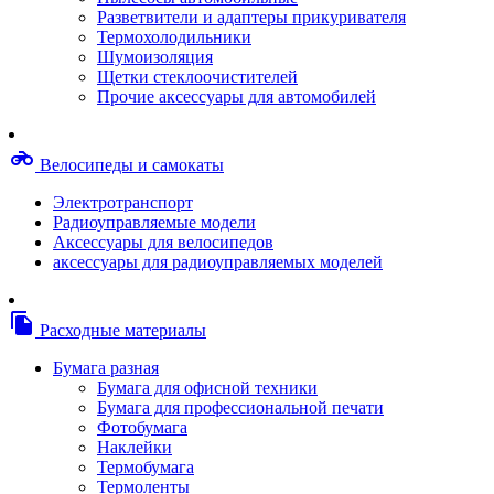
Степлерные скобы, скрепки
Разветвители и адаптеры прикуривателя
Термопленки
Термохолодильники
Термоузлы/печки/тэны
Шумоизоляция
Тормозные площадки
Щетки стеклоочистителей
Узлы/комплекты переноса изображений
Прочие аксессуары для автомобилей
Фотобарабаны
Чипы
Шестерни
motorcycle
Велосипеды и самокаты
Шлейфы
Чистящие средства, скотч, фломастеры
Электротранспорт
Баллоны со сжатым воздухом
Радиоуправляемые модели
Салфетки для чистки оргтехники
Аксессуары для велосипедов
Скотч, фломастеры
аксессуары для радиоуправляемых моделей
Чистящие спреи, жидкости и пены
Конверты, боксы, портмоне, стойки для диско
Портмоне для дисков
file_copy
Расходные материалы
Картриджи для специализированных принтер
Оригинальные
Бумага разная
Совместимые
Бумага для офисной техники
Другие картриджи и твердые чернила
Бумага для профессиональной печати
Картриджи и твердые чернила
Фотобумага
Картриджи матричные, чернила
Наклейки
Расходные материалы для профессиональной
Термобумага
печати
Термоленты
Электрика