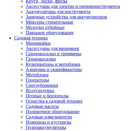
Круги, диски, фрезы
Автолампы
Аксессуары для электро и пневмоинструмента
Автомобильные провода, кабели, адапт
Аккумуляторы для инструмента
Автомобильный инструмент
Зарядные устройства для аккумуляторов
Автохимия
Миксеры строительные
Аккумуляторы, зарядные устройства, ка
Молотки отбойные
Домкраты
Паяльное оборудование
Компрессоры и манометры
Садовая техника
Пылесосы автомобильные
Минимойки
Разветвители и адаптеры прикуривателя
Аксессуары для минимоек
Термохолодильники
Газонокосилки и триммеры
Шумоизоляция
Газонокосилки
Щетки стеклоочистителей
Культиваторы и мотоблоки
Прочие аксессуары для автомобилей
Аэраторы и скарификаторы
Велосипеды и самокаты
Мотоблоки
Электротранспорт
Генераторы
Радиоуправляемые модели
Снегоуборщики
Аксессуары для велосипедов
Воздуходувки
аксессуары для радиоуправляемых моделей
Цепные и бензопилы
Расходные материалы
Оснастка к садовой технике
Бумага разная
Садовые насосы
Бумага для офисной техники
Поливочное оборудование
Бумага для профессиональной печати
Садовые измельчители
Фотобумага
Ножницы и кусторезы
Наклейки
Гидроаккумуляторы
Термобумага