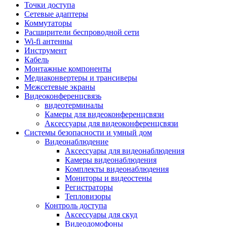
Штроборезы
Точки доступа
Фрезеры
Сетевые адаптеры
Степлеры строительные
Коммутаторы
Станки
Расширители беспроводной сети
Пистолеты клеевые
Wi-fi антенны
Удлинители силовые
Инструмент
Пилки и полотна
Кабель
Граверы
Монтажные компоненты
Наборы бит и сверел
Медиаконвертеры и трансиверы
Инструмент многофункциональный
Межсетевые экраны
Круги, диски, фрезы
Видеоконференцсвязь
Аксессуары для электро и
видеотерминалы
пневмоинструмента
Камеры для видеоконференцсвязи
Аккумуляторы для инструмента
Аксессуары для видеоконференцсвязи
Зарядные устройства для аккумуляторов
Системы безопасности и умный дом
Миксеры строительные
Видеонаблюдение
Молотки отбойные
Аксессуары для видеонаблюдения
Паяльное оборудование
Камеры видеонаблюдения
Садовая техника
Комплекты видеонаблюдения
Минимойки
Мониторы и видеостены
Аксессуары для минимоек
Регистраторы
Газонокосилки и триммеры
Тепловизоры
Газонокосилки
Контроль доступа
Культиваторы и мотоблоки
Аксессуары для скуд
Аэраторы и скарификаторы
Видеодомофоны