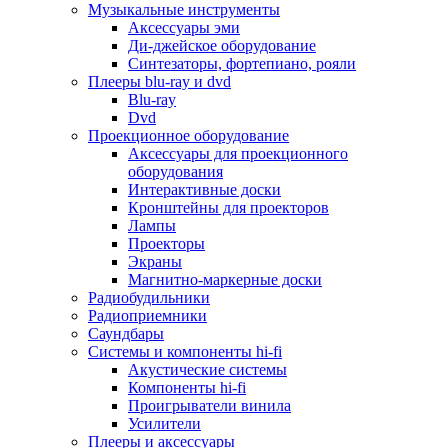
Для микроволновок
Музыкальные инструменты
Для пылесосов
Аксессуары эми
Для техники по уходу за одеждой
Ди-джейское оборудование
Для техники по уходу за собой
Синтезаторы, фортепиано, рояли
Для фильтров воды
Плееры blu-ray и dvd
Дополнительные принадлежности
Blu-ray
Телевизоры и аксессуары
Dvd
Телевизоры
Проекционное оборудование
Аксессуары для телевизоров
Аксессуары для проекционного
Комплекты спутникового тв
оборудования
Кронштейны и подставки для тв
Интерактивные доски
Приставки smart box
Кронштейны для проекторов
Прочие аксессуары для тв
Лампы
Пульты ду
Проекторы
Тв антенны
Экраны
Цифровые тв ресиверы
Магнитно-маркерные доски
Профессиональные панели
Радиобудильники
Смартфоны и планшеты
Радиоприемники
Смартфоны
Саундбары
Планшетные устройства
Системы и компоненты hi-fi
Смарт-часы
Акустические системы
Сотовые телефоны
Компоненты hi-fi
Планшеты для рисования
Проигрыватели винила
Электронные книги
Усилители
Аксессуары для смартфонов и планшетов
Плееры и аксессуары