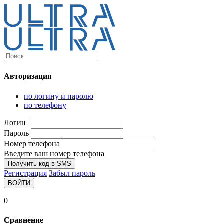
Каталог
Ultra-выгодно!
Авторизация
Компьютеры и комплектующие
Ноутбуки
по логину и паролю
Персональные компьютеры
по телефону
Моноблоки
Мониторы
Логин
Комплектующие
Пароль
Корпуса
Номер телефона
Аксессуары для корпусов
Корпуса fullatx и atx
Введите ваш номер телефона
Корпуса matx
Получить код в SMS
Корпуса miniitx
Регистрация
Забыл пароль
Корпуса для серверов
ВОЙТИ
Материнские платы
Cpu integrated
0
Socket-1151
Socket-1200
Сравнение