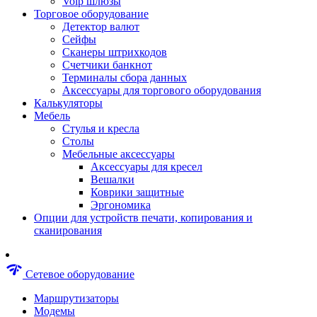
Voip шлюзы
Аксессуары для пневмоинструментов
Торговое оборудование
Гайковерты пневматические
Детектор валют
Инструмент пневматический
Сейфы
Инструмент измерительный
Сканеры штрихкодов
Краскораспылители пневматические
Счетчики банкнот
Наборы пневматические
Терминалы сбора данных
Пистолеты пневматические
Аксессуары для торгового оборудования
Шлифмашины пневматические
Калькуляторы
Сварочные аппараты
Мебель
Шуруповерты
Стулья и кресла
Аксессуары для сварочного оборудован
Столы
Дрели
Мебельные аксессуары
Лобзики
Аксессуары для кресел
Перфораторы
Вешалки
Шлифмашины
Коврики защитные
Наборы инструментов
Эргономика
Пилы
Опции для устройств печати, копирования и
Плиткорезы
сканирования
Краскопульты
Фены технические
Рубанки
network_check
Сетевое оборудование
Пылесосы строительные
Отвертки аккумуляторные
Маршрутизаторы
Электроточила
Модемы