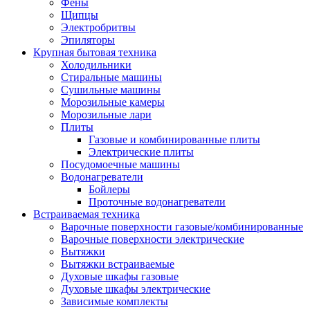
Воздухоочистители
Фены
Кондиционеры
Щипцы
Обогреватели
Электробритвы
Сушилки для рук
Эпиляторы
Тепловентиляторы
Крупная бытовая техника
Тепловые завесы
Холодильники
Тепловые пушки
Стиральные машины
Увлажнители
Сушильные машины
Радиаторы
Морозильные камеры
Медицинская техника
Морозильные лари
Ингаляторы
Плиты
Назальные аспираторы
Газовые и комбинированные плиты
Стетоскопы
Электрические плиты
Термометры
Посудомоечные машины
Тонометры
Водонагреватели
Электрические грелки
Бойлеры
Аудио-видео техника
Проточные водонагреватели
Аксессуары для аудио-видео техники
Встраиваемая техника
Кабели для аудио и видео
Варочные поверхности газовые/комбинированные
Кронштейны для акустики
Варочные поверхности электрические
Аудио системы
Вытяжки
Магнитолы
Вытяжки встраиваемые
Музыкальные центры
Духовые шкафы газовые
Диктофоны
Духовые шкафы электрические
Домашние кинотеатры
Зависимые комплекты